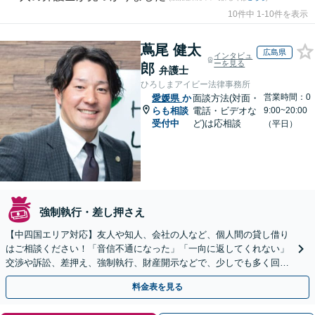
10件中 1-10件を表示
蔦尾 健太
広島県
インタビュ
ーを見る
郎
弁護士
ひろしまアイビー法律事務所
営業時間：0
愛媛県
か
面談方法(対面・
らも相談
電話・ビデオな
9:00~20:00
受付中
ど)は応相談
（平日）
強制執行・差し押さえ
【中四国エリア対応】友人や知人、会社の人など、個人間の貸し借り
はご相談ください！「音信不通になった」「一向に返してくれない」
交渉や訴訟、差押え、強制執行、財産開示などで、少しでも多く回収
できるよう尽力【休日・夜間対応】【弁護士歴15年以上】
料金表を見る