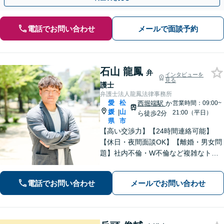
電話でお問い合わせ
メールで面談予約
石山 龍鳳
弁
インタビューを
見る
護士
弁護士法人龍鳳法律事務所
愛
松
西堀端駅
か
営業時間：09:00~
媛
山
|
21:00（平日）
ら徒歩2分
県
市
【高い交渉力】【24時間連絡可能】
【休日・夜間面談OK】【離婚・男女問
題】社内不倫・W不倫など複雑なトラ
ブルもお任せ。【労働問題】残業代請
求や退職代行もお受けします。【刑事
電話でお問い合わせ
メールでお問い合わせ
事件】刑事事件は１分１秒が勝負で
す。迅速に対応します。