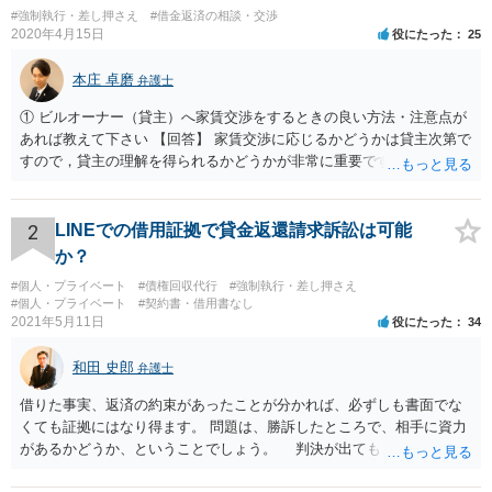
#強制執行・差し押さえ
#借金返済の相談・交渉
2020年4月15日
役にたった
25
本庄 卓磨
弁護士
① ビルオーナー（貸主）へ家賃交渉をするときの良い方法・注意点が
あれば教えて下さい 【回答】 家賃交渉に応じるかどうかは貸主次第で
すので，貸主の理解を得られるかどうかが非常に重要です。 したがっ
て，自社の現状を具体的に説明するなどして，理解を得られるよう丁
寧に対応するべきです。 また，貸主側からすれば，減額だけを抽象的
に求められても，応じるべきかどうか判断ができないという可能性も
2
LINEでの借用証拠で貸金返還請求訴訟は可能
あり得ます。 そこで，減額を求める金額，期間やその他の条件につい
か？
ては，できる限り具体的な提案をして交渉するべきだと思います。 ②
#個人・プライベート
#債権回収代行
#強制執行・差し押さえ
資金繰りが厳しく、家賃をしばらく支払えなかったら差押えや強制退
#個人・プライベート
#契約書・借用書なし
去などになりますか？ 【回答】 滞納が続いたとしても，いきなり差押
2021年5月11日
役にたった
34
えなどになることはありません。 家賃の支払いや明渡しを求める内容
の裁判が行われ，それを認容する判決が出てしまった後は，差押えな
和田 史郎
弁護士
どになる可能性があります。 ③ 自社では家賃交渉がうまく行かないと
き、弁護士の方に依頼することで交渉が進むことはありますか？弁護
借りた事実、返済の約束があったことが分かれば、必ずしも書面でな
士の他に相談したほうが良い相手・窓口などもあれば教えていただき
くても証拠にはなり得ます。 問題は、勝訴したところで、相手に資力
たいです 【回答】 ①で回答したとおり，弁護士に依頼しても，家賃交
があるかどうか、ということでしょう。 判決が出ても、無い袖を振
渉に応じるどうかは貸主次第です。 もっとも，弁護士であれば，依頼
らせることは出来ないのです…
者の主張を整理して分かりやすく貸主へ伝えることができますし，交