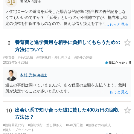
匿名A
弁護士
＞住宅ローンの返済を延長した場合は登記簿に抵当権の再登記をしな
くてもいいのですか？ 「延長」というのが不明瞭ですが、抵当権は特
定の債権を担保するものなので、例えば借り換えをするなどしてあら
たに別の契約をしたのであれば、前の抵当権を抹消した上で新たに抵
当権を付けるでしょう。そうではなく、単に返済スケジュールを変更
したということであれば、債権として同一ですからあらためて登記は
9
養育費と進学費用を相手に負担してもらうための
しないでしょう。 それにそもそも、抵当権の登記は、借りた時期や利
方法について
息などは記載されますが、終期については登記されません。
#養育費
#子の認知
#強制執行・差し押さえ
#婚外の妊娠
2023年5月26日
役にたった
5
木村 光伸
弁護士
過去の事例は調べていませんが、ある程度の金額を支払うよう、裁判
所が決定することが多いと思います。
10
出会い系で知り合った彼に貸した400万円の回収
方法は？
#債権回収代行
#強制執行・差し押さえ
#140万円超
#債務者の相続人
#個人・プライベート