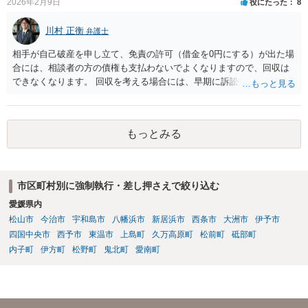
2026年2月9日
役にたった
8
川村 正衡
弁護士
相手が自己破産を申し立て、免責の許可（借金を0円にする）が出た場
合には、相談者の方の債権も支払わないでよくなりますので、回収は
できなくなります。 回収を考える場合には、早期に訴訟提起などを進
めた方が良いと思います。
もっとみる
市区町村別に強制執行・差し押さえで絞り込む
愛媛県内
松山市
今治市
宇和島市
八幡浜市
新居浜市
西条市
大洲市
伊予市
四国中央市
西予市
東温市
上島町
久万高原町
松前町
砥部町
内子町
伊方町
松野町
鬼北町
愛南町