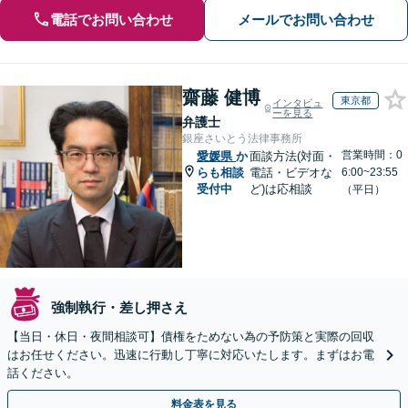
電話でお問い合わせ
メールでお問い合わせ
齋藤 健博
東京都
インタビュ
ーを見る
弁護士
銀座さいとう法律事務所
営業時間：0
愛媛県
か
面談方法(対面・
らも相談
電話・ビデオな
6:00~23:55
受付中
ど)は応相談
（平日）
強制執行・差し押さえ
【当日・休日・夜間相談可】債権をためない為の予防策と実際の回収
はお任せください。迅速に行動し丁寧に対応いたします。まずはお電
話ください。
料金表を見る