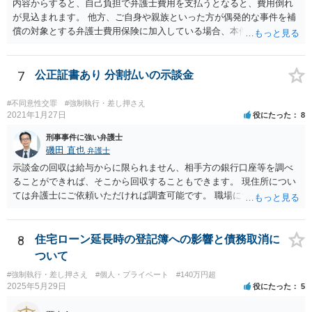
内容からすると、自己負担で弁護士費用を支払うとなると、費用倒れ
が見込まれます。 他方、ご自身や親族といった方が偶発的な事件を補
償の対象とする弁護士費用保険に加入している場合、本件で適用でき
る可能性があり、そのような保険があれば活用を検討すべき事案とい
えます。
7
公正証書あり 分割払いの示談金
#不同意性交罪
#強制執行・差し押さえ
2021年1月27日
役にたった
8
刑事事件に強い弁護士
磯田 直也
弁護士
示談金の回収は給与からに限られません、相手方の銀行口座等を調べ
ることができれば、そこから回収することもできます。 現住所につい
ては弁護士にご依頼いただければ調査可能です。 職場については基本
的には財産開示手続き（裁判所に相手方を呼び出して財産状況を陳述
させる手続き）を利用することになるでしょう。 相手方に財産がそも
そもない場合や就業していない場合には示談金の回収はできません。
8
住宅ローン延長時の登記簿への影響と債務取消に
公正証書を用意して、お近くの法律事務所に直接ご相談されてみてく
ついて
ださい。
#強制執行・差し押さえ
#個人・プライベート
#140万円超
2025年5月29日
役にたった
5