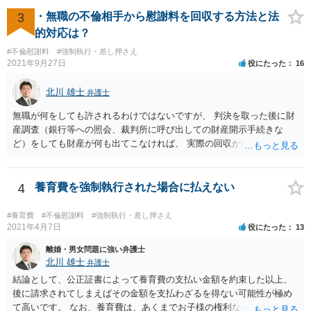
渉に対する真摯な姿勢を示すことができます。 また，交渉を弁護士に
3
・無職の不倫相手から慰謝料を回収する方法と法
任せることで負担が軽減されるため，その分，自社の経営などに集中
的対応は？
することも可能となります。 一方で，貸主によっては弁護士が介入す
#不倫慰謝料
#強制執行・差し押さえ
ることに抵抗を感じる可能性もあるため，注意が必要です。 国・自治
2021年9月27日
役にたった
16
体・日本政策金融公庫などが行っている融資や助成金を利用する手段
もありますので，参考にしてください。
北川 雄士
弁護士
無職が何をしても許されるわけではないですが、 判決を取った後に財
産調査（銀行等への照会、裁判所に呼び出しての財産開示手続きな
ど）をしても財産が何も出てこなければ、 実際の回収が困難であるの
は事実です。 なので、実は相手方が銀行にお金を貯めこんでいたこと
など判明すれば取れる可能性はありますが、 定職もなく色々な男性に
援助してもらって渡り歩いているような相手だと、あまり可能性は高
4
養育費を強制執行された場合に払えない
くない、 という意味では「お金は取れません」との案内になろうかと
は思います。
#養育費
#不倫慰謝料
#強制執行・差し押さえ
2021年4月7日
役にたった
13
離婚・男女問題に強い弁護士
北川 雄士
弁護士
結論として、公正証書によって養育費の支払い金額を約束した以上、
後に請求されてしまえばその金額を支払わざるを得ない可能性が極め
て高いです。 なお、養育費は、あくまでお子様の権利なので、相手方