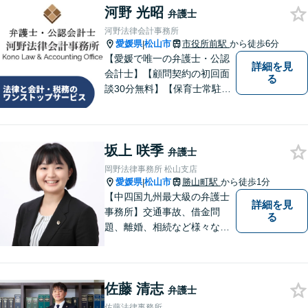
河野 光昭
指します【オンライン相談
弁護士
可】【松山市駅徒歩8分】
河野法律会計事務所
愛媛県
松山市
市役所前駅
から徒歩6分
|
【愛媛で唯一の弁護士・公認
詳細を見
会計士】【顧問契約の初回面
る
談30分無料】【保育士常駐】
法律及び会計・税務のワンス
トップサービスを提供しま
す。まずは、お気軽にお問合
坂上 咲季
せください。
弁護士
岡野法律事務所 松山支店
愛媛県
松山市
勝山町駅
から徒歩1分
|
【中四国九州最大級の弁護士
詳細を見
事務所】交通事故、借金問
る
題、離婚、相続など様々な問
題について、「何度でも無
料」の相談を行っています！
まずはお気軽にご相談くださ
佐藤 清志
い！
弁護士
佐藤法律事務所