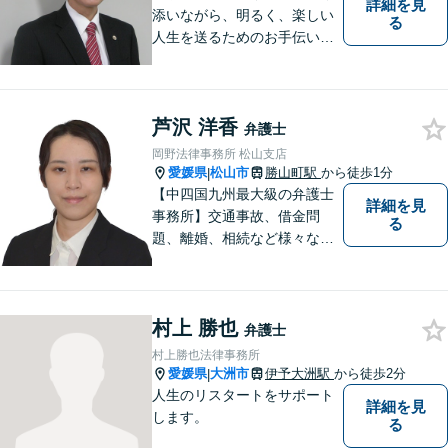
詳細を見
添いながら、明るく、楽しい
る
人生を送るためのお手伝いを
したいと思います。お気軽に
ご相談ください。
芦沢 洋香
弁護士
岡野法律事務所 松山支店
愛媛県
松山市
勝山町駅
から徒歩1分
|
【中四国九州最大級の弁護士
詳細を見
事務所】交通事故、借金問
る
題、離婚、相続など様々な問
題について、「何度でも無
料」の相談を行っています！
まずはお気軽にご相談くださ
村上 勝也
い！
弁護士
村上勝也法律事務所
愛媛県
大洲市
伊予大洲駅
から徒歩2分
|
人生のリスタートをサポート
詳細を見
します。
る