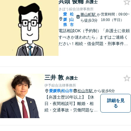
兵頭 俊輔
弁護士
きぼう綜合法律事務所
愛
松
勝山町駅
か
営業時間：09:00~
媛
山
|
18:00（平日）
ら徒歩3分
県
市
電話相談OK（予約制）「弁護士に依頼
すべきか迷われたら」まずはご連絡く
ださい！相続・借金問題・刑事事件・
訴訟事件など実績多数！弁護士保険の
ご利用も可能です。個人・企業のご相
談に対応。お気軽にご連絡ください。
【勝山町駅3分】
三井 敦
弁護士
伊予綜合法律事務所
愛媛県
松山市
松山市駅
から徒歩6分
|
【弁護士歴10年以上】【休
詳細を見
日・夜間相談可】離婚・相
る
続・交通事故・労働問題など
幅広く対応。丁寧な対話と確
かな専門性で、一人ひとりに
寄り添い納得できる解決を目