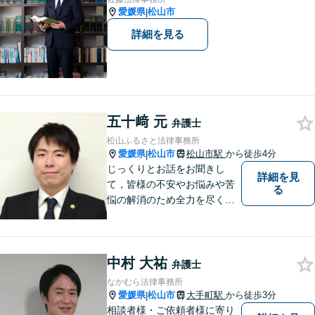
愛媛県
松山市
|
詳細を見る
五十﨑 元
弁護士
松山ふるさと法律事務所
愛媛県
松山市
松山市駅
から徒歩4分
|
じっくりとお話をお聞きし
詳細を見
て，皆様の不安やお悩みや苦
る
悩の解消のため全力を尽くし
ます。
中村 大祐
弁護士
なかむら法律事務所
愛媛県
松山市
大手町駅
から徒歩3分
|
相談者様・ご依頼者様に寄り