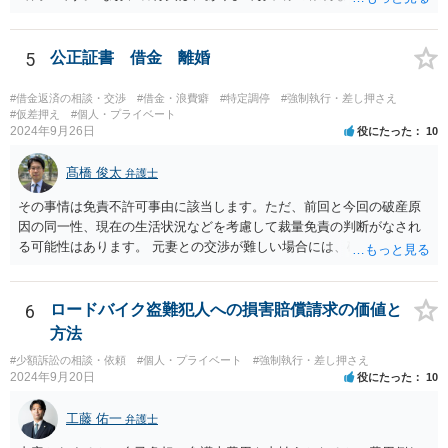
の不貞が原因の離婚だとしても、調停等の裁判手続きを経た場合、い
くらか支払いようにとの結論になる可能性があります。 これは、親同
士で養育費を請求しないとの約束があったとしても、子供からの請求
5
公正証書 借金 離婚
という形で養育費を求められると、このような結論になる可能性があ
ります。 （ただ、具体的な金額を決めるに際して、相手方が養育費不
#借金返済の相談・交渉
#借金・浪費癖
#特定調停
#強制執行・差し押さえ
要と言ったことが事情として考慮される可能性はあります） 以上踏ま
#仮差押え
#個人・プライベート
2024年9月26日
役にたった
10
えて、公正証書に記載する以上は、その金額の支払を求められる前提
でご判断されるべきかと思われます。
髙橋 俊太
弁護士
その事情は免責不許可事由に該当します。ただ、前回と今回の破産原
因の同一性、現在の生活状況などを考慮して裁量免責の判断がなされ
る可能性はあります。 元妻との交渉が難しい場合には、破産も検討な
さるとよいでしょう。なお、住所変更は元妻に伝える事柄であり、公
証役場に伝える事柄ではありません。
6
ロードバイク盗難犯人への損害賠償請求の価値と
方法
#少額訴訟の相談・依頼
#個人・プライベート
#強制執行・差し押さえ
2024年9月20日
役にたった
10
工藤 佑一
弁護士