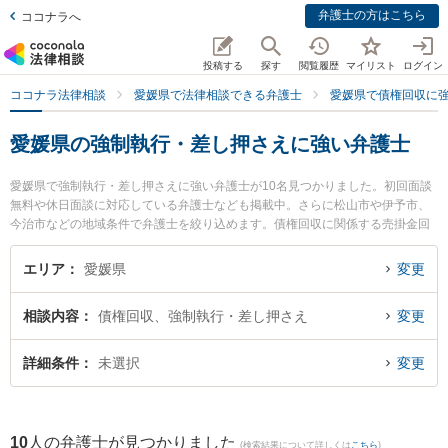
弁護士の方はこちら
ココナラへ
投稿する
探す
閲覧履歴
マイリスト
ログイン
ココナラ法律相談
愛媛県で法律相談できる弁護士
愛媛県で債権回収に
愛媛県の強制執行・差し押さえに強い弁護士
愛媛県で強制執行・差し押さえに強い弁護士が10名見つかりました。初回面談
無料や休日面談に対応している弁護士なども掲載中。さらに松山市や伊予市、
今治市などの地域条件で弁護士を絞り込めます。債権回収に関係する売掛金回
収や債権回収代行、債権の時効中断等の細かな分野での絞り込み検索もでき便
利です。特に弁護士法人龍鳳法律事務所の石山 龍鳳弁護士やきぼう綜合法律事
エリア
愛媛県
変更
務所の兵頭 俊輔弁護士、伊予綜合法律事務所の三井 敦弁護士のプロフィール情
報や弁護士費用、強みなどが注目されています。『愛媛県で土日や夜間に発生
相談内容
債権回収、強制執行・差し押さえ
変更
した強制執行・差し押さえのトラブルを今すぐに弁護士に相談したい』『強制
執行・差し押さえのトラブル解決の実績豊富な近くの弁護士を検索したい』
『初回相談無料で強制執行・差し押さえを法律相談できる愛媛県内の弁護士に
詳細条件
未選択
変更
相談予約したい』などでお困りの相談者さんにおすすめです。
10
人の弁護士が見つかりました
(検索結果について詳しくは
こちら
)