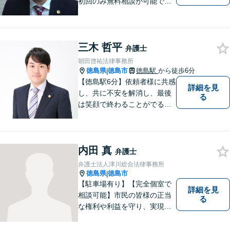
初回のみ無料相談が可能です
（要予約，事務所にお越しい
ただける方のみ。電話相談不
可。）。
三木 哲平
弁護士
朝田啓祐法律事務所
徳島県
徳島市
徳島駅
から徒歩6分
|
【徳島駅6分】依頼者様に共感
詳細を見
し、共に不安を解消し、最後
る
は笑顔で終わることがでるよ
うに取り組んで参ります。 じ
っくりとご相談者のお話しを
聴くことを第一と考えて、ご
内田 真
相談にのっています。 まずは
弁護士
ご相談ください。
弁護士法人津川総合法律事務所
徳島県
徳島市
|
【駐車場有り】【完全個室で
詳細を見
相談可能】市民の皆様の正当
る
な権利や利益を守り、実現す
るために市民の皆さんに寄り
添って、一つ一つの事案に丁