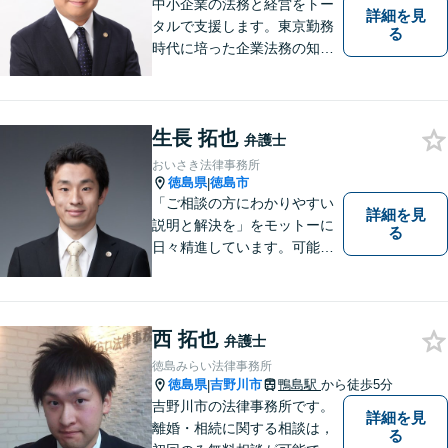
中小企業の法務と経営をトー
詳細を見
タルで支援します。東京勤務
る
時代に培った企業法務の知見
と中小企業診断士としての経
営の知見のシナジーで、徳島
の中小企業を中心に支援しま
生長 拓也
す。
弁護士
おいさき法律事務所
徳島県
徳島市
|
「ご相談の方にわかりやすい
詳細を見
説明と解決を」をモットーに
る
日々精進しています。可能な
限り難解な専門用語をかみ砕
いて説明し、トラブルに遭い
不安な思いを抱えられている
西 拓也
弁護士
徳島みらい法律事務所
徳島県
吉野川市
鴨島駅
から徒歩5分
|
吉野川市の法律事務所です。
詳細を見
離婚・相続に関する相談は，
る