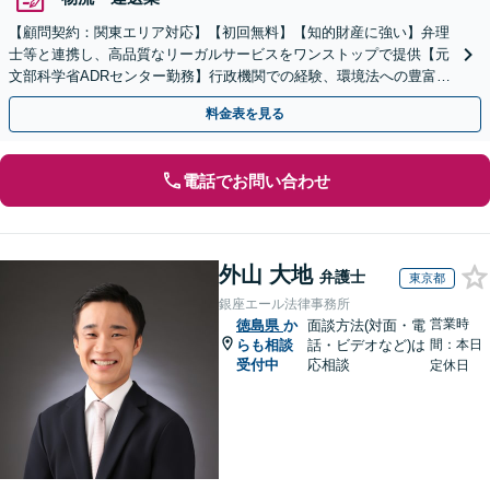
【顧問契約：関東エリア対応】【初回無料】【知的財産に強い】弁理
士等と連携し、高品質なリーガルサービスをワンストップで提供【元
文部科学省ADRセンター勤務】行政機関での経験、環境法への豊富な
知識を活かし、事業者さまの抱える問題を解決へ導きます
料金表を見る
電話でお問い合わせ
外山 大地
弁護士
東京都
銀座エール法律事務所
営業時
徳島県
か
面談方法(対面・電
らも相談
話・ビデオなど)は
間：本日
受付中
応相談
定休日