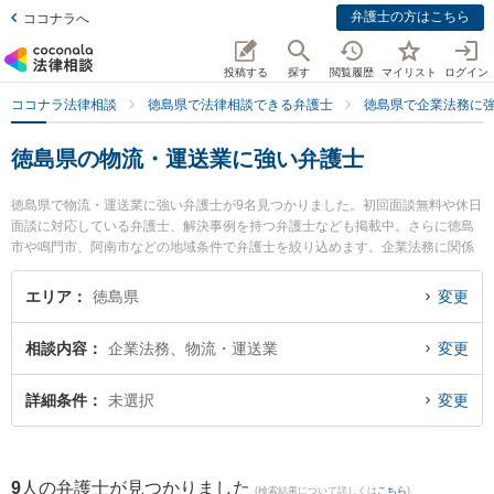
弁護士の方はこちら
ココナラへ
投稿する
探す
閲覧履歴
マイリスト
ログイン
ココナラ法律相談
徳島県で法律相談できる弁護士
徳島県で企業法務に
徳島県の物流・運送業に強い弁護士
徳島県で物流・運送業に強い弁護士が9名見つかりました。初回面談無料や休日
面談に対応している弁護士、解決事例を持つ弁護士なども掲載中。さらに徳島
市や鳴門市、阿南市などの地域条件で弁護士を絞り込めます。企業法務に関係
する顧問弁護士契約や契約書作成・リーガルチェック、雇用契約書・就業規則
作成等の細かな分野での絞り込み検索もでき便利です。特に泉法律事務所の泉
エリア
徳島県
変更
智之弁護士やベリーベスト法律事務所 徳島オフィスの細谷 健人弁護士、パシィ
フィコ法律事務所の大八木 孝弁護士のプロフィール情報や弁護士費用、強みな
相談内容
企業法務、物流・運送業
変更
どが注目されています。『徳島県で土日や夜間に発生した物流・運送業のトラ
ブルを今すぐに弁護士に相談したい』『物流・運送業のトラブル解決の実績豊
富な近くの弁護士を検索したい』『初回相談無料で物流・運送業を法律相談で
詳細条件
未選択
変更
きる徳島県内の弁護士に相談予約したい』などでお困りの相談者さんにおすす
めです。
9
人の弁護士が見つかりました
(検索結果について詳しくは
こちら
)