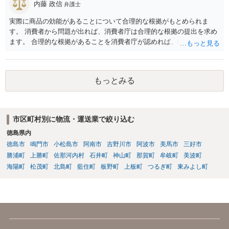
内藤 政信
すが、一般ADRでは期日手数料等を設定している弁護士会が多いとは
弁護士
思います。申し訳ありませんが、すべての弁護士会のADRの手数料規
実際に商品の効能があることについて合理的な根拠がもとめられま
定までは存じ上げないので、回答としてはこの限度にとどまります。
す。 消費者から問題が出れば、消費者庁は合理的な根拠の提出を求め
ます。 合理的な根拠があることを消費者庁が認めれば、結果や効果が
出ない こともあります、と言う表現が意味を持ちますね。 一度、消費
者庁が公開している課徴金決定事例をご覧になるといいでしょう。
もっとみる
市区町村別に物流・運送業で絞り込む
徳島県内
徳島市
鳴門市
小松島市
阿南市
吉野川市
阿波市
美馬市
三好市
勝浦町
上勝町
佐那河内村
石井町
神山町
那賀町
牟岐町
美波町
海陽町
松茂町
北島町
藍住町
板野町
上板町
つるぎ町
東みよし町