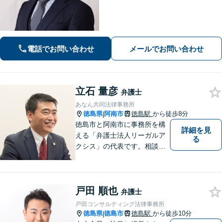
事件：元検察官の経験を活かし、幅広
く対応。離婚問題：協議・調停・裁
判、各段階に対応。債務整理：苦しい
状況から抜け出すお手伝いをします。
電話でお問い合わせ
メールでお問い合わせ
立石 量彦
弁護士
あなん共同法律事務所
徳島県
阿南市
徳島駅
から徒歩8分
|
徳島市と阿南市に事務所を構
詳細を見
える「弁護士法人リーガルア
る
クシス」の代表です。相談い
ただいた方の親族のつもりで
親身になり、本音ベースの相
談を心がけています。最近の
戸田 順也
中心的取扱分野は遺産分割事
弁護士
件。徳島県出身。東京大学法
戸田コンサルティング法律事務所
学部卒。
徳島県
徳島市
徳島駅
から徒歩10分
|