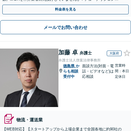
や契約書作成・交渉はお任せください【初回無料】
料金表を見る
メールでお問い合わせ
加藤 卓
弁護士
大阪府
弁護士法人啓葉法律事務所
営業時
徳島県
か
面談方法(対面・電
らも相談
話・ビデオなど)は
間：本日
受付中
応相談
定休日
物流・運送業
【WEB対応】【スタートアップから上場企業まで全国各地に約90社の