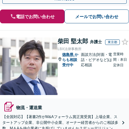
電話でお問い合わせ
メールでお問い合わせ
柴田 堅太郎
弁護士
東京都
LBX法律事務所
営業時
徳島県
か
面談方法(対面・電
らも相談
話・ビデオなど)は
間：本日
受付中
応相談
定休日
物流・運送業
【全国対応】【著書2作がM&Aフォーラム賞正賞受賞】上場企業、ス
タートアップ企業、非公開中小企業、オーナー経営者からのご相談多
数。M＆Aを仲介業者に丸投げしていませんか？デューデリジェンス