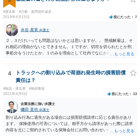
ん。 ＜個人再生のデメリット＞ ・借金が減額されるとはいえ，３年～
５年間は返済を継続する必要がある。 ・所有している財産の価値が大
#運送業
#労働・雇用契約違反
きい場合，借金が減らない場合がある。 ＜自己破産のデメリット＞ ・
2019年4月15日
役にたった
7
借金の理由が問われ，場合によっては破産が認められない。 ・所有し
ている財産（２０万円以上の価値があるもの）は，原則として保持で
水谷 真実
弁護士
きない。 【③の回答】 ３０万円～６０万円程度かと思います。 弁護
士費用は分割で支払うことができる場合も多いので，弁護士と相談し
２，３だけいっても問題はないかとは思いますが。。 懲戒解雇は、そ
て支払いのスケジュールを決めます。 なお，ご依頼後は借金を返済す
れ相応の理由がないとできません。１ですが、切符を切られたとか刑
る必要はなくなるため，借金の返済に充てていた分を弁護士費用に充
事処分をうけたとか、１のみを理由として社内でなにか処分をうけた
てることが可能です。 【④の回答】 手続上の注意点が多いため，ご自
わけではないのですよね。 そうすると、大丈夫かとは思います（断言
身で進めることは相当難しく，リスクも伴います。 滞納が続くと訴訟
できず、すみません。。）。
を起こされることもあり得るため，お早めに弁護士にご依頼されるこ
4
トラックへの割り込みで荷崩れ発生時の損害賠償
とをお勧めします。
責任は？
#物流・運送業
#物損事故
2021年4月6日
役にたった
13
企業法務に強い弁護士
磯田 直也
弁護士
割り込み行為に過失がある場合には損害賠償請求に応じる責任があり
ます。 保険使用の可否については、相手方から請求があった際に請求
内容を元にご契約されている保険会社にお問い合わせいただく必要が
ございます。