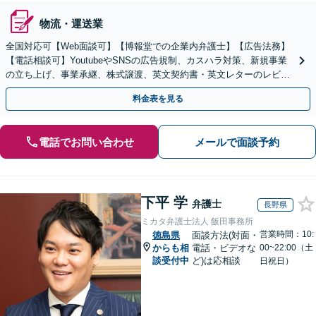
物流・運送業
全国対応可【Web面談可】【博報堂での企業内弁護士】【広告法務】
【電話相談可】YoutubeやSNSの広告規制、カスハラ対策、新規事業
の立ち上げ、事業承継、株式譲渡、英文契約書・英文レターのレビュ
ー・ドラフトなどに対応。
料金表を見る
電話でお問い合わせ
メールで面談予約
下平 学
弁護士
長野県
ミカタ弁護士法人 飯田事務所
営業時間：10:
徳島県
面談方法(対面・
からも相
電話・ビデオな
00~22:00（土
談受付中
ど)は応相談
日祝日）