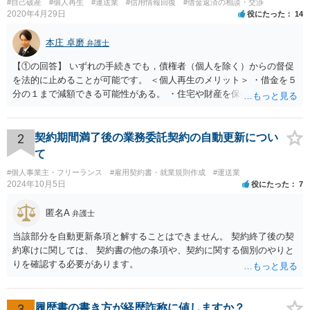
#自己破産
#個人再生
#運送業
#信用情報回復
#借金返済の相談・交渉
2020年4月29日
役にたった
14
本庄 卓磨
弁護士
【①の回答】 いずれの手続きでも，債権者（個人を除く）からの督促
を法的に止めることが可能です。 ＜個人再生のメリット＞ ・借金を５
分の１まで減額できる可能性がある。 ・住宅や財産を保持できる（た
だし，条件あり）。 ・借金の理由は問われない。 ・自己破産よりも心
理的抵抗が小さい（個人差あり）。 ＜自己破産のメリット＞ ・税金等
の滞納分を除き，借金を返済する必要がなくなる。 【②の回答】 ・個
2
契約期間満了後の業務委託契約の自動更新につい
人再生・破産ともに，信用情報に事故情報（いわゆるブラックリス
て
ト）として登録されますので，５年～１０年ほどは新たに借金をする
#個人事業主・フリーランス
#雇用契約書・就業規則作成
#運送業
ことはできません。また，住宅や店舗を借りる際，保証会社の審査も
2024年10月5日
役にたった
7
通らなくなるため，保証人を立てて契約する必要がある場合がありま
す。 ・ご家族名義の財産を処分する必要はありません。 ・個人再生・
匿名A
弁護士
破産ともに，返済が困難な状況に陥っている以上，事業継続は難しい
場合が多いです。もっとも，手続き終了後，新たに事業を行うことは
当該部分を自動更新条項と解することはできません。 契約終了後の契
できます。 ・個人再生・破産ともに，裁判所で手続きを進める際に官
約寒けに関しては、 契約書の他の条項や、契約に関する個別のやりと
報に掲載されます。そのため，第三者に知られる可能性はゼロではあ
りを確認する必要があります。
りませんが，官報をチェックしている人はほとんどいないと思われる
ため，知られる可能性は低いと思います。なお，戸籍などに載るので
はないかと心配される方がおられますが，そのようなことはありませ
3
履歴書の書き方が経歴詐称に値しますか？