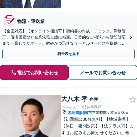
物流・運送業
【全国対応】【オンライン相談可】契約書の作成・チェック、労務管
理、債権回収など企業法務全般に精通。日常的なご相談から訴訟対応
まで一貫してサポート。的確かつ迅速なリーガルサービスを提供しま
す。【初回相談無料】【休日・夜間相談可】
料金表を見る
電話でお問い合わせ
メールでお問い合わせ
大八木 孝
弁護士
パシィフィコ法律事務所
徳島県
阿南市
営業時間：本日定休日
|
【初回相談30分無料】【地域密着】
【休日・夜間対応】【法テラス可】ま
ずはお悩みをお聞かせください。刑事