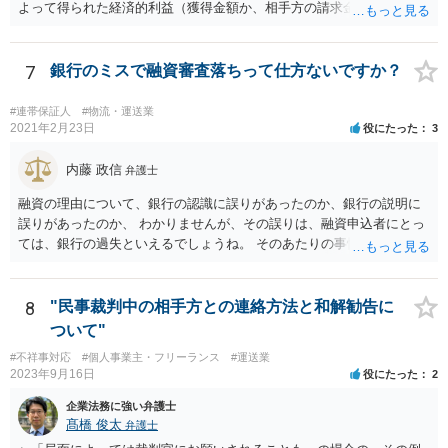
よって得られた経済的利益（獲得金額か、相手方の請求金額からの減
額分）の◯％」という定めをする場合が多いように思いますが、具体
的な事件の内容や状況によって様々別の処理があり得ます。 なお、判
決での解決ではなく、和解での解決だから成功報酬が低いということ
7
銀行のミスで融資審査落ちって仕方ないですか？
はあまり一般的ではないように思います（和解であっても判決であっ
ても経済的利益に応じた成功報酬とする場合が多いように思いま
#連帯保証人
#物流・運送業
す）。 いずれにしても具体的な契約書の内容を拝見しないことにはご
2021年2月23日
役にたった
3
案内は困難です。 もっとも良い方法は、ご依頼されている弁護士にお
尋ねいただくことです、次点は、公開相談ではなく契約書を元に他の
内藤 政信
弁護士
弁護士に直接ご相談いただくことです。
融資の理由について、銀行の認識に誤りがあったのか、銀行の説明に
誤りがあったのか、 わかりませんが、その誤りは、融資申込者にとっ
ては、銀行の過失といえるでしょうね。 そのあたりの事情について、
銀行宛てに、質問書を送って、正式な回答をもらってから、 再度検討
するといいでしょう。
8
"民事裁判中の相手方との連絡方法と和解勧告に
ついて"
#不祥事対応
#個人事業主・フリーランス
#運送業
2023年9月16日
役にたった
2
企業法務に強い弁護士
髙橋 俊太
弁護士