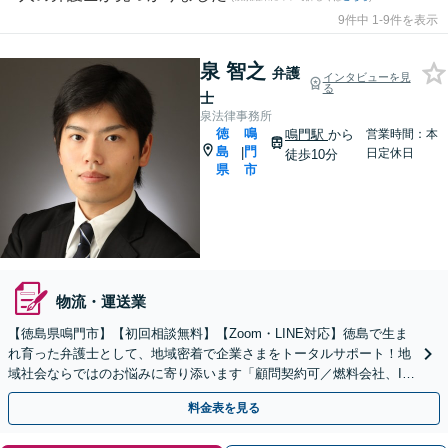
9件中 1-9件を表示
泉 智之
弁護
インタビューを見
る
士
泉法律事務所
徳
鳴
鳴門駅
から
営業時間：本
島
門
|
日定休日
徒歩10分
県
市
物流・運送業
【徳島県鳴門市】【初回相談無料】【Zoom・LINE対応】徳島で生ま
れ育った弁護士として、地域密着で企業さまをトータルサポート！地
域社会ならではのお悩みに寄り添います「顧問契約可／燃料会社、IT
企業、美容業界、病院など」【休日・夜間相談可】
料金表を見る