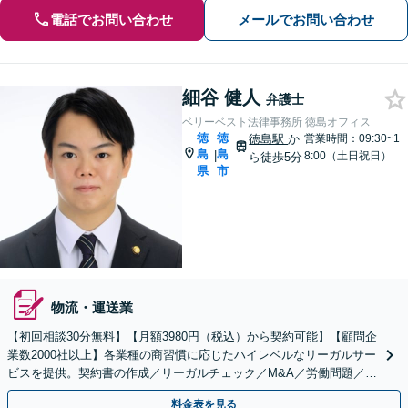
電話でお問い合わせ
メールでお問い合わせ
細谷 健人
弁護士
ベリーベスト法律事務所 徳島オフィス
徳
徳
徳島駅
か
営業時間：09:30~1
島
島
|
8:00（土日祝日）
ら徒歩5分
県
市
物流・運送業
【初回相談30分無料】【月額3980円（税込）から契約可能】【顧問企
業数2000社以上】各業種の商習慣に応じたハイレベルなリーガルサー
ビスを提供。契約書の作成／リーガルチェック／M&A／労働問題／知
的財産等、お任せください【他士業連携可能】
料金表を見る