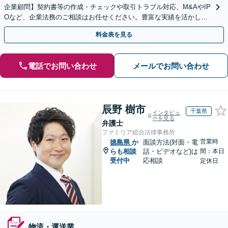
企業顧問】契約書等の作成・チェックや取引トラブル対応、M&AやIP
Oなど、企業法務のご相談はお任せください。豊富な実績を活かし的
確に対応を進めてまいります。
料金表を見る
電話でお問い合わせ
メールでお問い合わせ
辰野 樹市
千葉県
インタビュ
ーを見る
弁護士
ファミリア総合法律事務所
営業時
徳島県
か
面談方法(対面・電
らも相談
話・ビデオなど)は
間：本日
受付中
応相談
定休日
物流・運送業