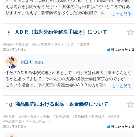
＞「局面によっては裁判官にお願いされることも」の場合の、その例
えば内容をお聞かせください。 具体的には回答しにくいところではあ
りますが、例えば、攻撃防御を尽くした後の段階で、双方代理人同士
の関係が相応に円満で、当事者と代理人の関係も良好であり、双方に
互譲の精神がみられ、あとは金額面を詰めるだけといったような場合
などです。 ＞「双方に露骨に」について、片方だけなら負けの宣告も
9
AＤＲ（裁判外紛争解決手続き）について
あって、そして、和解とならず判決となった ＞場合は、宣告通りの敗
訴ということになるのでしょうか？。 ＞また、その宣告も「負ける可
#M&A・事業承継
#個人事業主・フリーランス
#運送業
能性があります」という場合でも「敗訴」との解釈で良いのでしょう
2022年5月4日
役にたった
2
か？。 こちらもなかなか難しいご質問ですが、裁判官も嘘の心証を開
示するということはあり得ない（あってはならない）ので、一方当事
倉田 勲
弁護士
者にそのように宣告しているのであれば、敗訴可能性が高いというこ
①そのAＤＲ自体が実施されるとして、相手方は代理人弁護士さんとな
とにはなるでしょう。「負ける可能性がある」という点が全部敗訴な
るかと思ってまして、その先生の所属の弁護士会は東京なのですが、
のか一部敗訴なのかは何とも言えませんが、そのように言われている
こういう場合は、その東京の弁護士会のAＤＲの方が話がまとまり易い
のであれば、不利な判決がなされ得る当事者ということになります。
等がありますでしょうか？。 →特段そのようなことはないと思いま
なお、尋問直後にそのような発言が裁判官からあったのなら尚更で
す。 ②各弁護士会のAＤＲの成立手数料について、「双方で負担」と
す。（実務上、尋問前に裁判官の心証はほぼ決まっており、尋問はあ
書いてる場合がありますが、もしかして、書いて無い場合は申し立て
10
商品販売における返品・返金義務について
くまで確認的になされるものとよく言われています。） いずれにしま
た側の全額負担という解釈で良いのでしょうか？。 →通常は双方負担
しても、委任なさっている弁護士とよく打ち合わせ等なさることが肝
の場合が多いとは思いますが、ご不明な点は当該弁護士会にお問い合
要です。
#製造業
#恐喝・脅迫への対応
#返金請求
#契約解除・契約取消
#運送業
わせください。 ③また、AＤＲの費用ですが、申立手数料のみで、期
#契約書作成・リーガルチェック
2022年3月3日
役にたった
2
日手数料や成立手数料がかからない弁護士会もあるのでしょうか？。
→例えば災害ADRなどであれば期日手数料がかからないことはありま