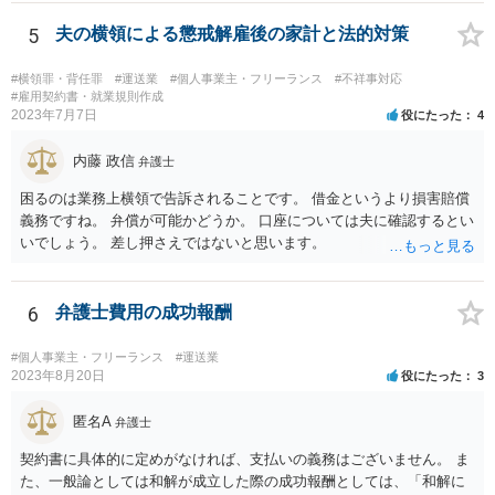
5
夫の横領による懲戒解雇後の家計と法的対策
#横領罪・背任罪
#運送業
#個人事業主・フリーランス
#不祥事対応
#雇用契約書・就業規則作成
2023年7月7日
役にたった
4
内藤 政信
弁護士
困るのは業務上横領で告訴されることです。 借金というより損害賠償
義務ですね。 弁償が可能かどうか。 口座については夫に確認するとい
いでしょう。 差し押さえではないと思います。
6
弁護士費用の成功報酬
#個人事業主・フリーランス
#運送業
2023年8月20日
役にたった
3
匿名A
弁護士
契約書に具体的に定めがなければ、支払いの義務はございません。 ま
た、一般論としては和解が成立した際の成功報酬としては、「和解に