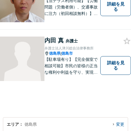
【法テラス利用可能】【労働
詳細を見
問題（労働者側）、交通事故
る
に注力（初回相談無料）】市
民の生活に関わる身近な事件
（労働問題/交通事故/不動産賃
貸借/消費者問題/離婚/相続/債
務整理など）を中心に、社会
内田 真
弁護士
的事件にも対応いたします。
弁護士法人津川総合法律事務所
お気軽にご相談ください。
徳島県
徳島市
|
【駐車場有り】【完全個室で
詳細を見
相談可能】市民の皆様の正当
る
な権利や利益を守り、実現す
るために市民の皆さんに寄り
添って、一つ一つの事案に丁
寧に対応してまいります。ご
相談者様のお話をじっくり聴
き、最適な解決方法をご提案
いたします。
エリア
徳島県
変更