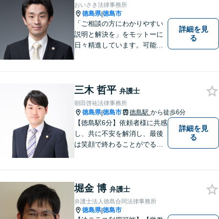
おいさき法律事務所
徳島県
徳島市
|
「ご相談の方にわかりやすい
詳細を見
説明と解決を」をモットーに
る
日々精進しています。可能な
限り難解な専門用語をかみ砕
いて説明し、トラブルに遭い
不安な思いを抱えられている
三木 哲平
弁護士
朝田啓祐法律事務所
徳島県
徳島市
徳島駅
から徒歩6分
|
【徳島駅6分】依頼者様に共感
詳細を見
し、共に不安を解消し、最後
る
は笑顔で終わることがでるよ
うに取り組んで参ります。 じ
っくりとご相談者のお話しを
聴くことを第一と考えて、ご
堀金 博
相談にのっています。 まずは
弁護士
ご相談ください。
弁護士法人徳島合同法律事務所
徳島県
徳島市
|