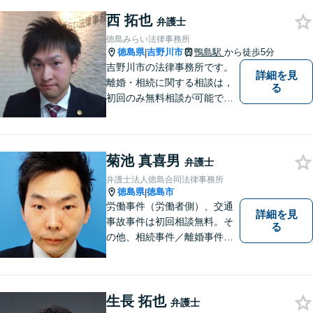
西 拓也
弁護士
徳島みらい法律事務所
徳島県
吉野川市
鴨島駅
から徒歩5分
|
吉野川市の法律事務所です。
詳細を見
離婚・相続に関する相談は，
る
初回のみ無料相談が可能です
（要予約，事務所にお越しい
ただける方のみ。電話相談不
可。）。
菊池 真喜男
弁護士
弁護士法人徳島合同法律事務所
徳島県
徳島市
|
労働事件（労働者側）、交通
詳細を見
事故事件は初回相談無料。そ
る
の他、相続事件／離婚事件／
債務整理／行政事件など、幅
広い問題に対応可能！完全個
室対応でプライバシーが守ら
れます。【無料駐車場】
生長 拓也
弁護士