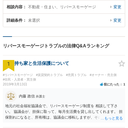
相談内容
不動産・住まい、リバースモーゲージ
変更
詳細条件
未選択
変更
リバースモーゲージトラブルの法律Q&Aランキング
1
持ち家と生活保護について
#リバースモーゲージ
#賃貸契約トラブル
#売買トラブル
#オーナー・売主側
#住民・入居者・買主側
2019年3月13日
役にたった
1
内藤 政信
弁護士
地元の社会福祉協議会で、リバースモーゲージ制度を 相談して下さ
い。 協議会が、担保に取って、毎月生活費を貸し出してくれます。 担
保割れになると、所有権は、協議会に移転しますが、その とき、生活
保護を申請すれば通ります。その後、 同じ場所で、協議会に家賃を払