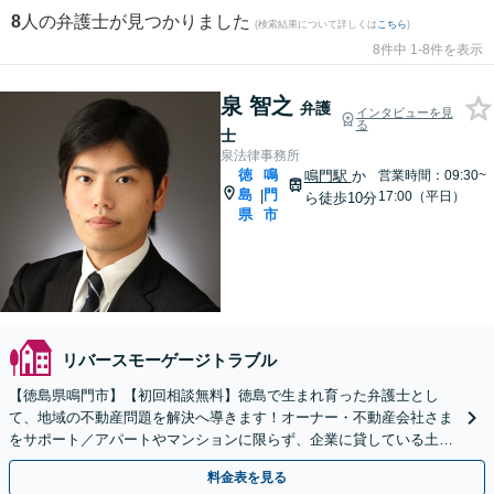
8
人の弁護士が見つかりました
(検索結果について詳しくは
こちら
)
8件中 1-8件を表示
泉 智之
弁護
インタビューを見
る
士
泉法律事務所
徳
鳴
鳴門駅
か
営業時間：09:30~
島
門
|
17:00（平日）
ら徒歩10分
県
市
リバースモーゲージトラブル
【徳島県鳴門市】【初回相談無料】徳島で生まれ育った弁護士とし
て、地域の不動産問題を解決へ導きます！オーナー・不動産会社さま
をサポート／アパートやマンションに限らず、企業に貸している土地
のトラブル、欠陥住宅問題などに対応【休日・夜間相談可】
料金表を見る