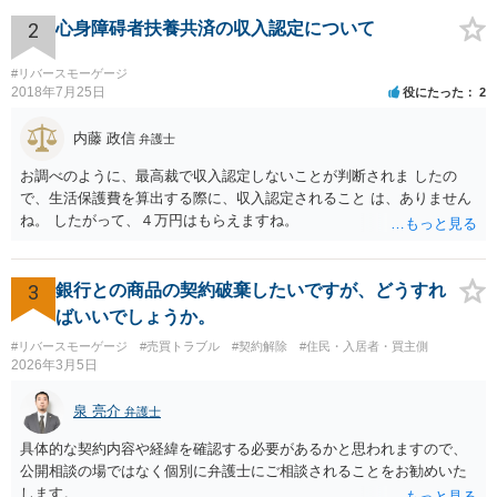
って居住できますね。
2
心身障碍者扶養共済の収入認定について
#リバースモーゲージ
2018年7月25日
役にたった
2
内藤 政信
弁護士
お調べのように、最高裁で収入認定しないことが判断されま したの
で、生活保護費を算出する際に、収入認定されること は、ありません
ね。 したがって、４万円はもらえますね。
3
銀行との商品の契約破棄したいですが、どうすれ
ばいいでしょうか。
#リバースモーゲージ
#売買トラブル
#契約解除
#住民・入居者・買主側
2026年3月5日
泉 亮介
弁護士
具体的な契約内容や経緯を確認する必要があるかと思われますので、
公開相談の場ではなく個別に弁護士にご相談されることをお勧めいた
します。