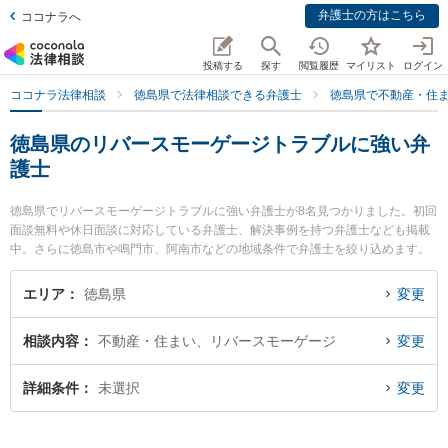
弁護士の方はこちら
ココナラへ
投稿する
探す
閲覧履歴
マイリスト
ログイン
ココナラ法律相談
徳島県で法律相談できる弁護士
徳島県で不動産・住
徳島県のリバースモーゲージトラブルに強い弁
護士
徳島県でリバースモーゲージトラブルに強い弁護士が8名見つかりました。初回
面談無料や休日面談に対応している弁護士、解決事例を持つ弁護士なども掲載
中。さらに徳島市や鳴門市、阿南市などの地域条件で弁護士を絞り込めます。
不動産・住まいに関係する立ち退き交渉や家賃交渉、不動産契約解除等の細か
な分野での絞り込み検索もでき便利です。特に泉法律事務所の泉 智之弁護士や
エリア
徳島県
変更
パシィフィコ法律事務所の大八木 孝弁護士、徳島みらい法律事務所の西 拓也弁
護士のプロフィール情報や弁護士費用、強みなどが注目されています。『徳島
相談内容
不動産・住まい、リバースモーゲージ
変更
県で土日や夜間に発生したリバースモーゲージトラブルのトラブルを今すぐに
弁護士に相談したい』『リバースモーゲージトラブルのトラブル解決の実績豊
富な近くの弁護士を検索したい』『初回相談無料でリバースモーゲージトラブ
詳細条件
未選択
変更
ルを法律相談できる徳島県内の弁護士に相談予約したい』などでお困りの相談
者さんにおすすめです。