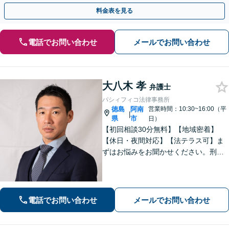
お任せ！【夜間・休日対応】
料金表を見る
電話でお問い合わせ
メールでお問い合わせ
大八木 孝
弁護士
パシィフィコ法律事務所
徳島
阿南
営業時間：10:30~16:00（平
|
県
市
日）
【初回相談30分無料】【地域密着】
【休日・夜間対応】【法テラス可】ま
ずはお悩みをお聞かせください。刑事
事件：元検察官の経験を活かし、幅広
く対応。離婚問題：協議・調停・裁
判、各段階に対応。債務整理：苦しい
状況から抜け出すお手伝いをします。
電話でお問い合わせ
メールでお問い合わせ