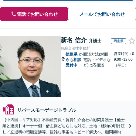
電話でお問い合わせ
メールでお問い合わせ
新名 信介
弁護士
岡山県
葵綜合法律事務所
営業時間：0
徳島県
か
面談方法(対面・
らも相談
電話・ビデオな
9:00~12:00
受付中
ど)は応相談
（平日）
リバースモーゲージトラブル
【中四国エリア対応】不動産売買・賃貸仲介会社の顧問弁護士【他士
業と連携】オーナー側・借主側どちらにも対応。土地・建物の明け渡
し／立退料の増額交渉等、複雑な事案もスピード解決へ。顧問契約も