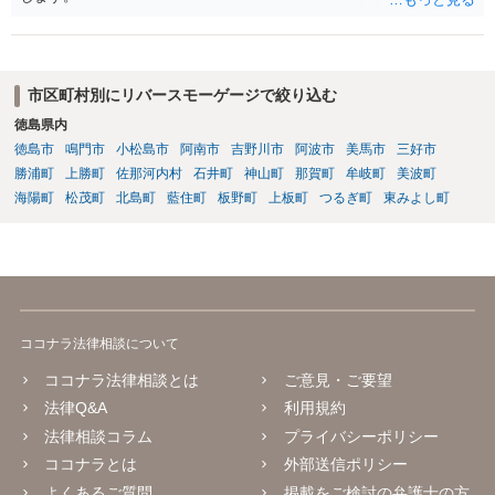
市区町村別にリバースモーゲージで絞り込む
徳島県内
徳島市
鳴門市
小松島市
阿南市
吉野川市
阿波市
美馬市
三好市
勝浦町
上勝町
佐那河内村
石井町
神山町
那賀町
牟岐町
美波町
海陽町
松茂町
北島町
藍住町
板野町
上板町
つるぎ町
東みよし町
ココナラ法律相談について
ココナラ法律相談とは
ご意見・ご要望
法律Q&A
利用規約
法律相談コラム
プライバシーポリシー
ココナラとは
外部送信ポリシー
よくあるご質問
掲載をご検討の弁護士の方