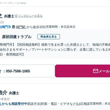
果について詳しくは
こちら
)
之
弁護士
インタビューを見る
務所
県
鳴門市
鳴門駅
から徒歩10分
営業時間：本日定休日
|
原状回復トラブル
料金表を見る
県鳴門市】【初回相談無料】徳島で生まれ育った弁護士として、地域の不動
会社さまをサポート／アパートやマンションに限らず、企業に貸している土
日・夜間相談可】
せ
メール
信介
弁護士
律事務所
県
からも相談受付中
面談方法(対面・電話・ビデオなど)は応相談
営業時間：本