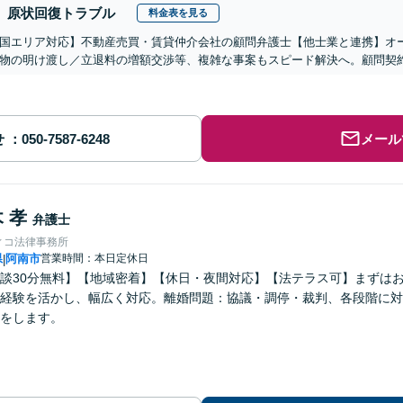
原状回復トラブル
料金表を見る
国エリア対応】不動産売買・賃貸仲介会社の顧問弁護士【他士業と連携】オ
物の明け渡し／立退料の増額交渉等、複雑な事案もスピード解決へ。顧問契
せ
メール
 孝
弁護士
ィコ法律事務所
県
阿南市
営業時間：本日定休日
|
談30分無料】【地域密着】【休日・夜間対応】【法テラス可】まずは
経験を活かし、幅広く対応。離婚問題：協議・調停・裁判、各段階に対
をします。