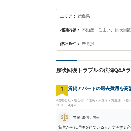
エリア
徳島県
相談内容
不動産・住まい、原状回復
詳細条件
未選択
原状回復トラブルの法律Q&A
1
賃貸アパートの退去費用を高
#管理会社・組合側
#住民・入居者・買主側
#原
2020年9月26日
内藤 政信
弁護士
貸主から代理権を得ている人と交渉する必