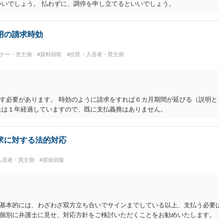
いいでしょう。 払わずに、調停を申し立てるといいでしょう。
用の請求時効
ーナー・売主側
#賃料回収
#住民・入居者・買主側
す必要があります。 時効のように請求をすれば６カ月期間が延びる（説明と
上は１年経過していますので、既に支払義務はありません。
求に対する法的対応
入居者・買主側
#原状回復
基本的には、わざわざ双方立ち合いでサインまでしている以上、支払う必要は
個別に弁護士に見せ、対応方針をご検討いただくことをお勧めいたします。