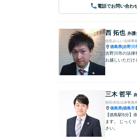
電話でお問い合わ
西 拓也
弁護
徳島みらい法律事
徳島県
吉野川
|
吉野川市の法律
お越しいただけ
三木 哲平
朝田啓祐法律事務
徳島県
徳島市
|
【徳島駅6分】
ます。 じっく
さい。