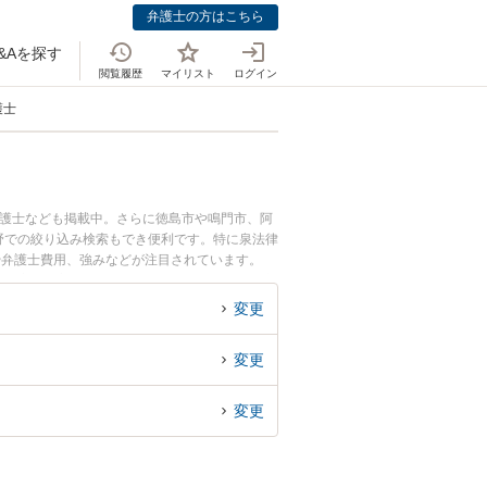
弁護士の方はこちら
&Aを探す
閲覧履歴
マイリスト
ログイン
護士
弁護士なども掲載中。さらに徳島市や鳴門市、阿
野での絞り込み検索もでき便利です。特に泉法律
や弁護士費用、強みなどが注目されています。
決の実績豊富な近くの弁護士を検索したい』『初
。
変更
変更
変更