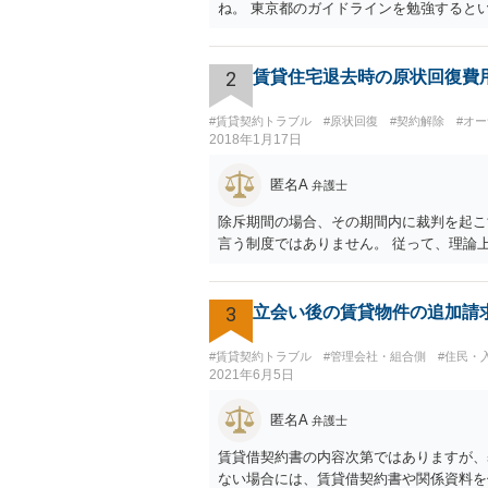
ね。 東京都のガイドラインを勉強すると
2
賃貸住宅退去時の原状回復費
#賃貸契約トラブル
#原状回復
#契約解除
#オ
2018年1月17日
匿名A
弁護士
除斥期間の場合、その期間内に裁判を起こ
言う制度ではありません。 従って、理論
3
立会い後の賃貸物件の追加請
#賃貸契約トラブル
#管理会社・組合側
#住民・
2021年6月5日
匿名A
弁護士
賃貸借契約書の内容次第ではありますが、
ない場合には、賃貸借契約書や関係資料を