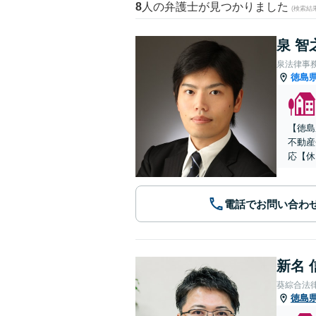
8
人の弁護士が見つかりました
(検索結
泉 智
泉法律事
徳島
【徳島
不動産
応【休
電話でお問い合わ
新名 
葵綜合法
徳島