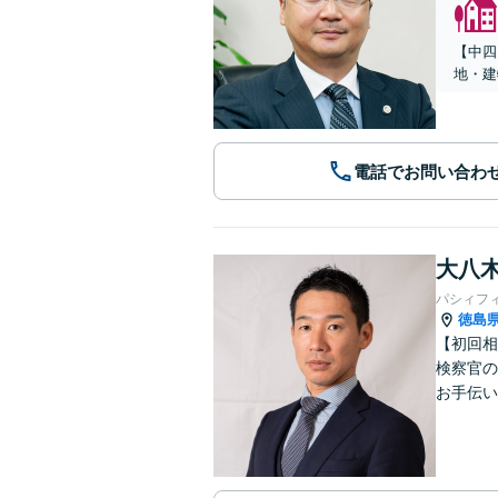
【中四
地・建
電話でお問い合わ
大八木
パシィフ
徳島
【初回相
検察官の
お手伝い