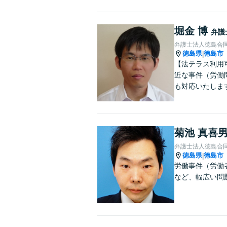
堀金 博
弁護
弁護士法人徳島合
徳島県
徳島市
|
【法テラス利用
近な事件（労働問
も対応いたしま
菊池 真喜
弁護士法人徳島合
徳島県
徳島市
|
労働事件（労働
など、幅広い問