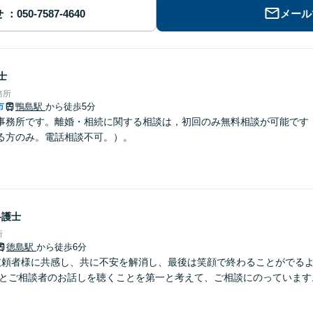
せ
メール
士
務所
市
鴨島駅
から徒歩5分
事務所です。離婚・相続に関する相談は，初回のみ無料相談が可能です
る方のみ。電話相談不可。）。
弁護士
所
徳島駅
から徒歩6分
依頼者様に共感し、共に不安を解消し、最後は笑顔で終わることがでる
りとご相談者のお話しを聴くことを第一と考えて、ご相談にのっています