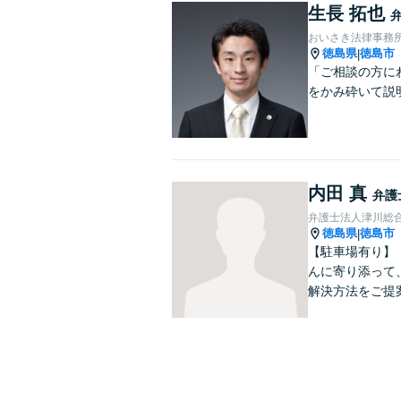
生長 拓也
おいさき法律事務
徳島県
徳島市
|
「ご相談の方に
をかみ砕いて説
内田 真
弁護
弁護士法人津川総
徳島県
徳島市
|
【駐車場有り】
んに寄り添って
解決方法をご提