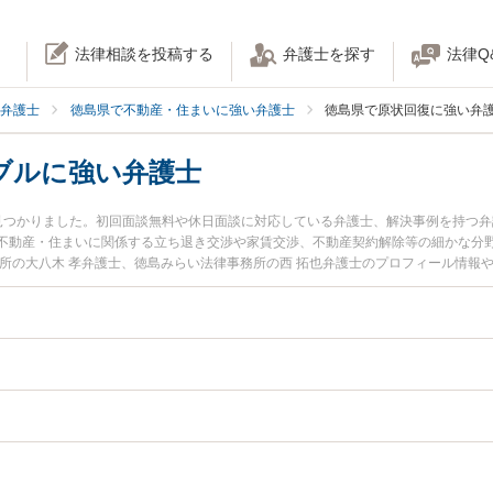
法律相談を投稿する
弁護士を探す
法律Q
弁護士
徳島県で不動産・住まいに強い弁護士
徳島県で原状回復に強い弁
ブルに強い弁護士
見つかりました。初回面談無料や休日面談に対応している弁護士、解決事例を持つ
不動産・住まいに関係する立ち退き交渉や家賃交渉、不動産契約解除等の細かな分
務所の大八木 孝弁護士、徳島みらい法律事務所の西 拓也弁護士のプロフィール情報
ブルのトラブルを今すぐに弁護士に相談したい』『原状回復トラブルのトラブル解
る徳島県内の弁護士に相談予約したい』などでお困りの相談者さんにおすすめです