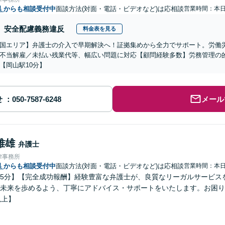
県
からも相談受付中
面談方法(対面・電話・ビデオなど)は応相談
営業時間：本
安全配慮義務違反
料金表を見る
国エリア】弁護士の介入で早期解決へ！証拠集めから全力でサポート。労働
不当解雇／未払い残業代等、幅広い問題に対応【顧問経験多数】労務管理の
【岡山駅10分】
せ
メール
雅雄
弁護士
律事務所
県
からも相談受付中
面談方法(対面・電話・ビデオなど)は応相談
営業時間：本
5分】【完全成功報酬】経験豊富な弁護士が、良質なリーガルサービス
未来を歩めるよう、丁寧にアドバイス・サポートをいたします。お困り
以上】