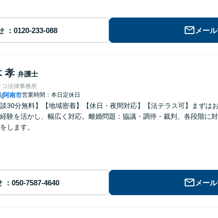
せ
メール
 孝
弁護士
ィコ法律事務所
県
阿南市
営業時間：本日定休日
|
談30分無料】【地域密着】【休日・夜間対応】【法テラス可】まずは
経験を活かし、幅広く対応。離婚問題：協議・調停・裁判、各段階に対
をします。
せ
メール