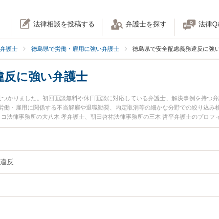
法律相談を投稿する
弁護士を探す
法律Q
弁護士
徳島県で労働・雇用に強い弁護士
徳島県で安全配慮義務違反に強
違反に強い弁護士
見つかりました。初回面談無料や休日面談に対応している弁護士、解決事例を持つ
労働・雇用に関係する不当解雇や退職勧奨、内定取消等の細かな分野での絞り込み
ィコ法律事務所の大八木 孝弁護士、朝田啓祐法律事務所の三木 哲平弁護士のプロ
配慮義務違反のトラブルを今すぐに弁護士に相談したい』『安全配慮義務違反のト
相談できる徳島県内の弁護士に相談予約したい』などでお困りの相談者さんにおす
違反