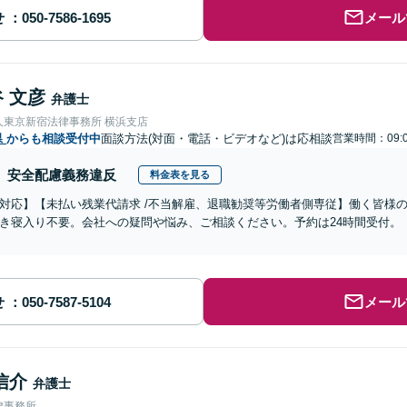
せ
メール
 文彦
弁護士
人東京新宿法律事務所 横浜支店
県
からも相談受付中
面談方法(対面・電話・ビデオなど)は応相談
営業時間：09:0
安全配慮義務違反
料金表を見る
対応】【未払い残業代請求 /不当解雇、退職勧奨等労働者側専従】働く皆様
き寝入り不要。会社への疑問や悩み、ご相談ください。予約は24時間受付。
せ
メール
信介
弁護士
律事務所