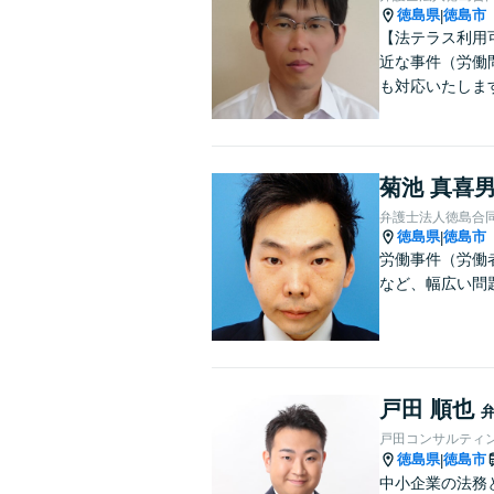
徳島県
徳島市
|
【法テラス利用
近な事件（労働問
も対応いたしま
菊池 真喜
弁護士法人徳島合
徳島県
徳島市
|
労働事件（労働
など、幅広い問
戸田 順也
戸田コンサルティ
徳島県
徳島市
|
中小企業の法務