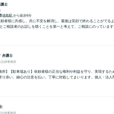
弁護士
所
徳島駅
から徒歩6分
依頼者様に共感し、共に不安を解消し、最後は笑顔で終わることがでる
りとご相談者のお話しを聴くことを第一と考えて、ご相談にのっています
子
弁護士
合法律事務所
務所】【駐車場あり】依頼者様の正当な権利や利益を守り、実現するた
寄り添い、細心の注意を払い、丁寧に対処してまいります。個人・法人
士
同法律事務所