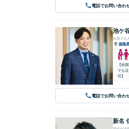
電話でお問い合わ
池ケ谷
弁護士法
徳島
【全国
でも泣
可】
電話でお問い合わ
新名 
葵綜合法