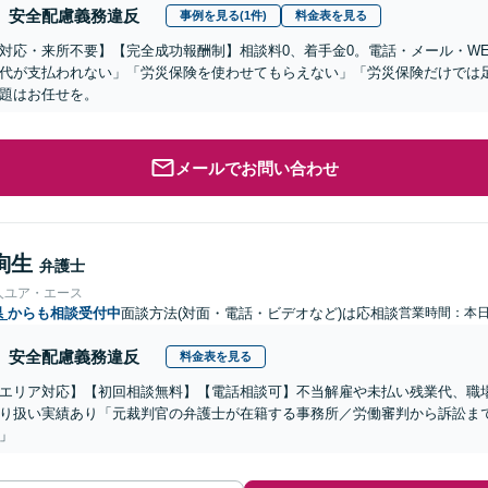
安全配慮義務違反
事例を見る(1件)
料金表を見る
対応・来所不要】【完全成功報酬制】相談料0、着手金0。電話・メール・W
代が支払われない」「労災保険を使わせてもらえない」「労災保険だけでは
題はお任せを。
メールでお問い合わせ
絢生
弁護士
人ユア・エース
県
からも相談受付中
面談方法(対面・電話・ビデオなど)は応相談
営業時間：本
安全配慮義務違反
料金表を見る
エリア対応】【初回相談無料】【電話相談可】不当解雇や未払い残業代、職
り扱い実績あり「元裁判官の弁護士が在籍する事務所／労働審判から訴訟ま
」