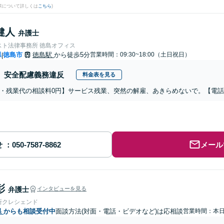
果について詳しくは
こちら
)
健人
弁護士
スト法律事務所 徳島オフィス
県
徳島市
徳島駅
から徒歩5分
営業時間：09:30~18:00（土日祝日）
|
安全配慮義務違反
料金表を見る
・残業代の相談料0円】サービス残業、突然の解雇、あきらめないで。【電
せ
メール
彰
弁護士
インタビューを見る
所クレシェンド
県
からも相談受付中
面談方法(対面・電話・ビデオなど)は応相談
営業時間：本