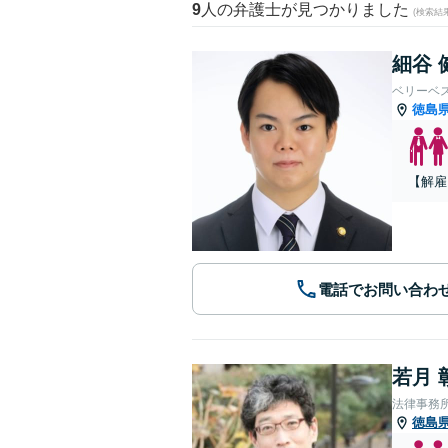
9
人の弁護士が見つかりました
(検索結
細谷 
ベリーベ
徳島
【解雇
電話でお問い合わ
若月 
法律事務
徳島