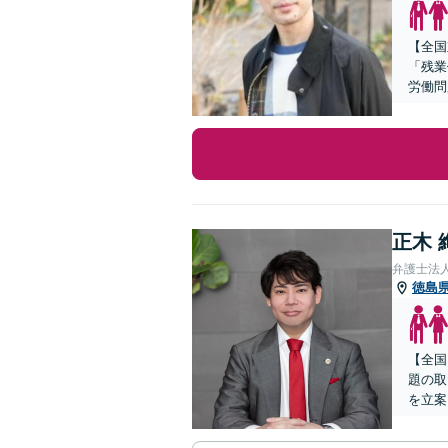
【全国
「残業
労働問
正木 
弁護士法
徳島
【全国
題の取
を立案