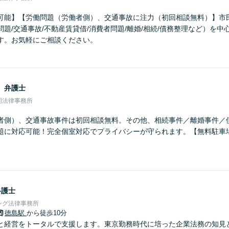
可能】【労働問題（労働者側）、交通事故に注力（初回相談無料）】市
題/交通事故/不動産賃貸借/消費者問題/離婚/相続/債務整理など）を
す。お気軽にご相談ください。
男
弁護士
同法律事務所
者側）、交通事故事件は初回相談無料。その他、相続事件／離婚事件／
題に対応可能！完全個室対応でプライバシーが守られます。【無料駐車
弁護士
ング法律事務所
徳島駅
から徒歩10分
と経営をトータルで支援します。東京勤務時代に培った企業法務の知見