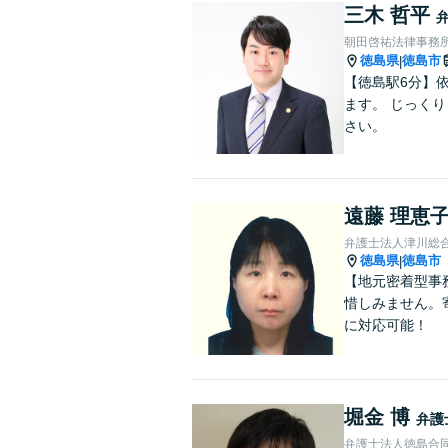
三木 哲平
朝田啓祐法律事務
徳島県
徳島市
|
【徳島駅6分】
ます。 じっく
さい。
遠藤 理恵
弁護士法人津川総
徳島県
徳島市
|
【地元密着型事
惜しみません。
に対応可能！
堀金 博
弁護
弁護士法人徳島合