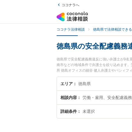
ココナラへ
ココナラ法律相談
徳島県で法律相談できる
徳島県の安全配慮義務
徳島県で安全配慮義務違反に強い弁護士が9名
南市などの地域条件で弁護士を絞り込めます。
所 徳島オフィスの細谷 健人弁護士やパシィフ
います。『徳島県で土日や夜間に発生した安全
い』『初回相談無料で安全配慮義務違反を法律
エリア
徳島県
相談内容
労働・雇用、安全配慮義務
詳細条件
未選択