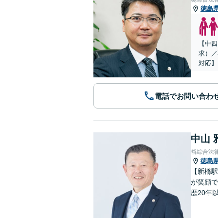
徳島
【中四
求）／
対応】
電話でお問い合わ
中山 
裕綜合法
徳島
【新橋駅
が笑顔で
歴20年