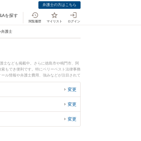
弁護士の方はこちら
&Aを探す
閲覧履歴
マイリスト
ログイン
い弁護士
弁護士なども掲載中。さらに徳島市や鳴門市、阿
検索もでき便利です。特にベリーベスト法律事務
フィール情報や弁護士費用、強みなどが注目されて
ラブル解決の実績豊富な近くの弁護士を検索した
すめです。
変更
変更
変更