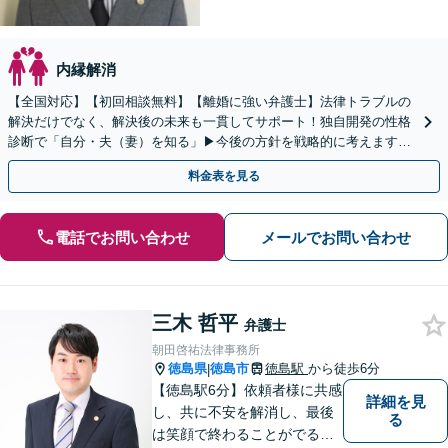
内縁解消
【全国対応】【初回相談無料】【離婚に強い弁護士】法律トラブルの
解決だけでなく、解決後の未来も一貫してサポート！独自開発の性格
診断で「自分・夫（妻）を知る」▶︎今後の方針を戦略的に考えます！
【休日夜間／オンライン相談OK】
料金表を見る
電話でお問い合わせ
メールでお問い合わせ
三木 哲平
弁護士
朝田啓祐法律事務所
徳島県
徳島市
徳島駅
から徒歩6分
|
【徳島駅6分】依頼者様に共感
詳細を見
し、共に不安を解消し、最後
る
は笑顔で終わることがでるよ