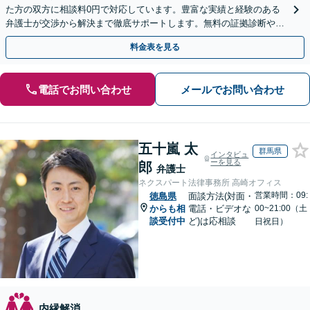
た方の双方に相談料0円で対応しています。豊富な実績と経験のある
弁護士が交渉から解決まで徹底サポートします。無料の証拠診断や着
手金の返還保証もありますので安心してご相談ください。
料金表を見る
電話でお問い合わせ
メールでお問い合わせ
五十嵐 太
群馬県
インタビュ
ーを見る
郎
弁護士
ネクスパート法律事務所 高崎オフィス
営業時間：09:
徳島県
面談方法(対面・
からも相
電話・ビデオな
00~21:00（土
談受付中
ど)は応相談
日祝日）
内縁解消