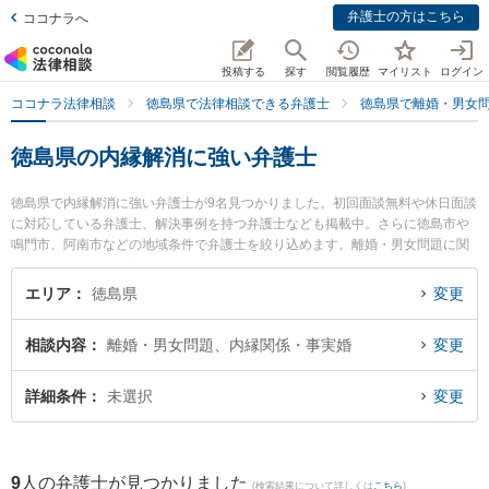
弁護士の方はこちら
ココナラへ
投稿する
探す
閲覧履歴
マイリスト
ログイン
ココナラ法律相談
徳島県で法律相談できる弁護士
徳島県で離婚・男女
徳島県の内縁解消に強い弁護士
徳島県で内縁解消に強い弁護士が9名見つかりました。初回面談無料や休日面談
に対応している弁護士、解決事例を持つ弁護士なども掲載中。さらに徳島市や
鳴門市、阿南市などの地域条件で弁護士を絞り込めます。離婚・男女問題に関
係する財産分与や養育費、親権等の細かな分野での絞り込み検索もでき便利で
す。特にベリーベスト法律事務所 徳島オフィスの細谷 健人弁護士やパシィフィ
エリア
徳島県
変更
コ法律事務所の大八木 孝弁護士、朝田啓祐法律事務所の三木 哲平弁護士のプロ
フィール情報や弁護士費用、強みなどが注目されています。『徳島県で土日や
相談内容
離婚・男女問題、内縁関係・事実婚
変更
夜間に発生した内縁解消のトラブルを今すぐに弁護士に相談したい』『内縁解
消のトラブル解決の実績豊富な近くの弁護士を検索したい』『初回相談無料で
内縁解消を法律相談できる徳島県内の弁護士に相談予約したい』などでお困り
詳細条件
未選択
変更
の相談者さんにおすすめです。
9
人の弁護士が見つかりました
(検索結果について詳しくは
こちら
)