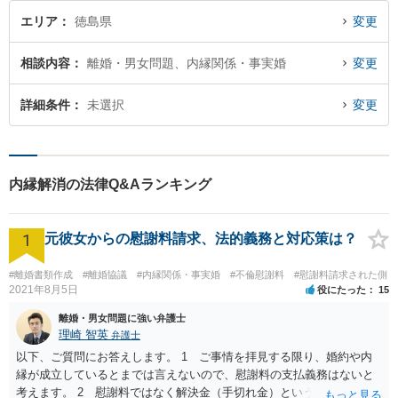
エリア
徳島県
変更
相談内容
離婚・男女問題、内縁関係・事実婚
変更
詳細条件
未選択
変更
内縁解消の法律Q&Aランキング
1
元彼女からの慰謝料請求、法的義務と対応策は？
#離婚書類作成
#離婚協議
#内縁関係・事実婚
#不倫慰謝料
#慰謝料請求された側
2021年8月5日
役にたった
15
離婚・男女問題に強い弁護士
理崎 智英
弁護士
以下、ご質問にお答えします。 1 ご事情を拝見する限り、婚約や内
縁が成立しているとまでは言えないので、慰謝料の支払義務はないと
考えます。 2 慰謝料ではなく解決金（手切れ金）という名目で数十