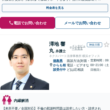
手金の返還保証もありますので安心してご相談ください。
料金表を見る
電話でお問い合わせ
メールでお問い合わせ
澤地 響
神奈川県
インタビュ
ーを見る
丸
弁護士
ネクスパート法律事務所 横浜オフィス
営業時間：09:
徳島県
面談方法(対面・
からも相
電話・ビデオな
00~21:00（土
談受付中
ど)は応相談
日祝日）
内縁解消
【来所不要／全国対応】不倫の慰謝料問題は請求したい方・請求され