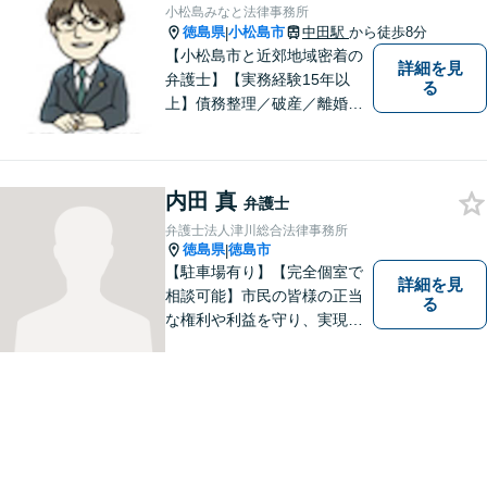
小松島みなと法律事務所
徳島県
小松島市
中田駅
から徒歩8分
|
【小松島市と近郊地域密着の
詳細を見
弁護士】【実務経験15年以
る
上】債務整理／破産／離婚／
相続／遺言／交通事故／刑事
など幅広く対応。小松島市、
徳島市、阿南市、勝浦町など
内田 真
幅広くご相談を受付中。実務
弁護士
経験15年以上の弁護士が誠
弁護士法人津川総合法律事務所
実、丁寧に対応致します。
徳島県
徳島市
|
【無料相談あり】
【駐車場有り】【完全個室で
詳細を見
相談可能】市民の皆様の正当
る
な権利や利益を守り、実現す
るために市民の皆さんに寄り
添って、一つ一つの事案に丁
寧に対応してまいります。ご
相談者様のお話をじっくり聴
き、最適な解決方法をご提案
いたします。