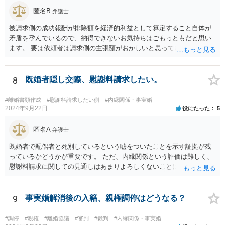
匿名B
弁護士
被請求側の成功報酬が排除額を経済的利益として算定すること自体が
矛盾を孕んでいるので、納得できないお気持ちはごもっともだと思い
ます。 要は依頼者は請求側の主張額がおかしいと思っているからこそ
弁護士を頼んでいて、弁護士も請求側の主張額がおかしいことを主張
しておきながら、成功報酬の請求の段になるとその「おかしい」請求
側の主張額を基準にして排除額を経済的利益として成功報酬を算定す
8
既婚者隠し交際、慰謝料請求したい。
るのは、二枚舌との誹りを受けても仕方がない面もあるように思いま
す。 ですので、被請求側の弁護士は、タイムチャージを併用したり、
#離婚書類作成
#慰謝料請求したい側
#内縁関係・事実婚
対応継続月毎に報酬を受けたり、出廷日当で調整したり、できるだけ
2024年9月22日
役にたった
5
排除額ベースの成功報酬の割合を落としていった方が良いようにも思
いますが、そうなってくると弁護士に勝訴インセンティブが働きにく
匿名A
弁護士
くなるのがなかなか難しいところです。 二枚舌を避けつつ、勝訴イン
既婚者で配偶者と死別しているという嘘をついたことを示す証拠が残
センティブも確保するためには、請求側の主張額を鵜呑みにした排除
っているかどうかが重要です。 ただ、内縁関係という評価は難しく、
額ベースとするのではなく、弁護士として反対の立場であれば、２～
慰謝料請求に関しての見通しはあまりよろしくないことにご留意なさ
３割くらいの確率で認められそうな金額がいくらくらいかを提示した
ったうえで今後の対応を検討する必要があります。
上で、そこからの排除額ベースとすることも考えられますが、それだ
と弱気な弁護士だと思われたり、先生は私の主張を分かってくれてい
9
事実婚解消後の入籍、親権調停はどうなる？
ないと目くじらを立てる依頼者もいそうなので、やはり難点がありま
す。 個人的には、着手金の割合を高めて、タイムチャージ併用型にし
たり、長期化した場合は追加着手金を請求できるようにしたりして最
#調停
#親権
#離婚協議
#審判
#裁判
#内縁関係・事実婚