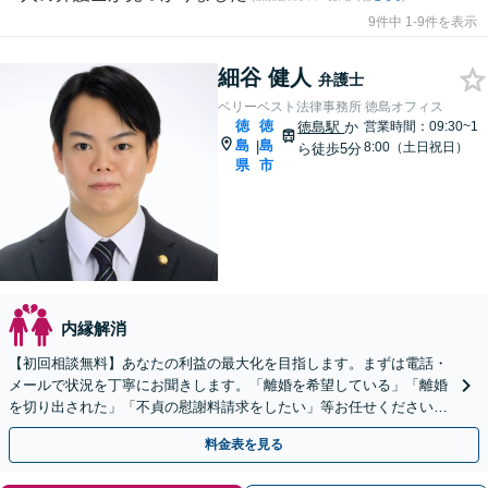
9件中 1-9件を表示
細谷 健人
弁護士
ベリーベスト法律事務所 徳島オフィス
徳
徳
徳島駅
か
営業時間：09:30~1
島
島
|
8:00（土日祝日）
ら徒歩5分
県
市
内縁解消
【初回相談無料】あなたの利益の最大化を目指します。まずは電話・
メールで状況を丁寧にお聞きします。「離婚を希望している」「離婚
を切り出された」「不貞の慰謝料請求をしたい」等お任せください。
【リーズナブルな料金設定】
料金表を見る