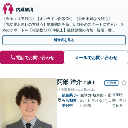
内縁解消
【全国エリア対応】【オンライン面談OK】【外出困難な方対応】
【乳幼児お連れの方対応】離婚問題を新しい自分のスタートにするた
めのサポートを【相談数3,000件以上】離婚原因の有無、親権、養育
費、財産分与、慰謝料請求【夜間・休日相談可】
料金表を見る
電話でお問い合わせ
メールでお問い合わせ
阿部 洋介
弁護士
北海道
法律事務所Legal Barista
営業時
徳島県
か
面談方法(対面・電
らも相談
話・ビデオなど)は
間：本日
受付中
応相談
定休日