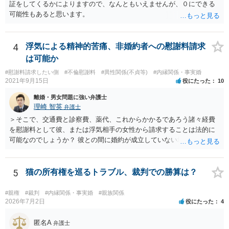
証をしてくるかによりますので、なんともいえませんが、０にできる
可能性もあると思います。
4
浮気による精神的苦痛、非婚約者への慰謝料請求
は可能か
#慰謝料請求したい側
#不倫慰謝料
#異性関係(不貞等)
#内縁関係・事実婚
2021年9月15日
役にたった
10
離婚・男女問題に強い弁護士
理崎 智英
弁護士
＞そこで、交通費と診察費、薬代、これからかかるであろう諸々経費
を慰謝料として彼、または浮気相手の女性から請求することは法的に
可能なのでしょうか？ 彼との間に婚約が成立していない場合には，彼
や浮気相手の女性に対して慰謝料を請求することはできません。
5
猫の所有権を巡るトラブル、裁判での勝算は？
#親権
#裁判
#内縁関係・事実婚
#親族関係
2026年7月2日
役にたった
4
匿名A
弁護士