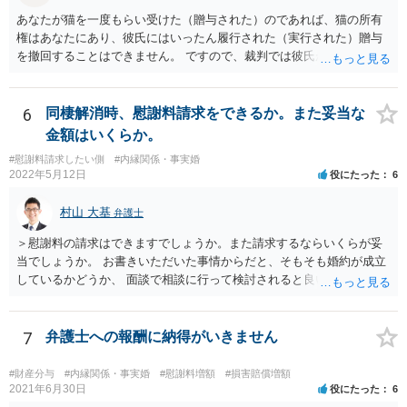
あなたが猫を一度もらい受けた（贈与された）のであれば、猫の所有
権はあなたにあり、彼氏にはいったん履行された（実行された）贈与
を撤回することはできません。 ですので、裁判では彼氏が勝つことは
できません。 もっとも、贈与が立証（証明）できるかどうかはご記載
の事情からははっきりしませんので、早めに弁護士に面談相談する方
がいいでしょう。 場合によっては弁護士名で通知等出してもらうほう
6
同棲解消時、慰謝料請求をできるか。また妥当な
がいいかもしれません。
金額はいくらか。
#慰謝料請求したい側
#内縁関係・事実婚
2022年5月12日
役にたった
6
村山 大基
弁護士
＞慰謝料の請求はできますでしょうか。また請求するならいくらが妥
当でしょうか。 お書きいただいた事情からだと、そもそも婚約が成立
しているかどうか、 面談で相談に行って検討されると良いと思いま
す。 結婚前提の交際にとどまり、婚約とまでは認められない可能性が
あるからです。 他方で、実際問題として同棲のために金銭的不利益が
生じているので、 厳密に婚約が成立しているかどうかは別として、話
7
弁護士への報酬に納得がいきません
し合いにより一定の支払いを受けて別れる、というのも考えられま
す。 相手としても、裁判までして争って支払いゼロを目指すよりは、
#財産分与
#内縁関係・事実婚
#慰謝料増額
#損害賠償増額
一定額を支払って円満に解決したいと考える可能性はあります。
2021年6月30日
役にたった
6