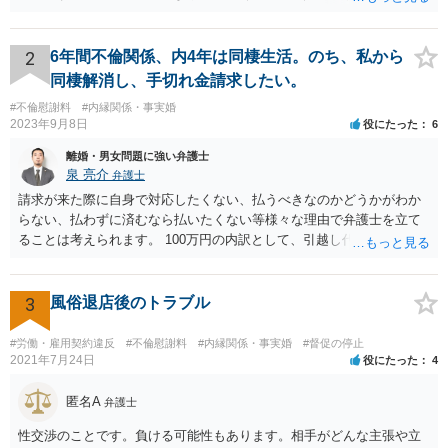
万円支払えば良いと思います。 3 今後同じような請求をされないよ
うに合意書を取り交わす必要はあると思います。 4 合意書を取り交
わし、その中で精算条項（一切の債権債務のないことを確認する）を
2
6年間不倫関係、内4年は同棲生活。のち、私から
設ければ、大丈夫です。
同棲解消し、手切れ金請求したい。
#不倫慰謝料
#内縁関係・事実婚
2023年9月8日
役にたった
6
離婚・男女問題に強い弁護士
泉 亮介
弁護士
請求が来た際に自身で対応したくない、払うべきなのかどうかがわか
らない、払わずに済むなら払いたくない等様々な理由で弁護士を立て
ることは考えられます。 100万円の内訳として、引越し代等でどの程
度の費用がかかったのかや、慰謝料としての支払いだったのかどうか
によっても追加での請求については変わってくるかと思われます。 ま
た、請求する金額によっては、相手方の判断として、それで全て終わ
3
風俗退店後のトラブル
るのであれば払っておしまいにする、という考え方もあり得ます。
#労働・雇用契約違反
#不倫慰謝料
#内縁関係・事実婚
#督促の停止
2021年7月24日
役にたった
4
匿名A
弁護士
性交渉のことです。負ける可能性もあります。相手がどんな主張や立