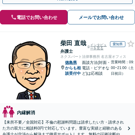
電話でお問い合わせ
メールでお問い合わせ
柴田 直哉
愛知県
インタビュ
ーを見る
弁護士
ネクスパート法律事務所 名古屋オフィス
営業時間：09:
徳島県
面談方法(対面・
からも相
電話・ビデオな
00~21:00（土
談受付中
ど)は応相談
日祝日）
内縁解消
【来所不要／全国対応】不倫の慰謝料問題は請求したい方・請求され
た方の双方に相談料0円で対応しています。豊富な実績と経験のある
弁護士が交渉から解決まで徹底サポートします。無料の証拠診断や着