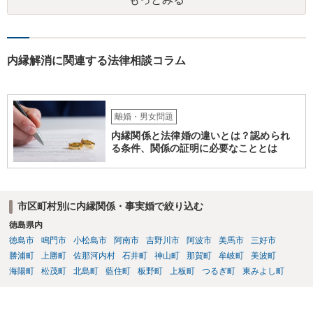
づいて事実を認定するわけですから、証拠が大切です。 証拠をきちん
と整えての訴訟提起だとは思いますが、これからでも整えられるので
あれば準備しておくことが大切でしょう。 ⑦今回の不貞行為が原因で
離婚に至るのであれば100万円以上で和解・判決になることが多いと思
います。具体的な事情が分かりかねますので、幅のありすぎる回答で
内縁解消に関連する法律相談コラム
申し訳ありません。 現在、法律事務所にご依頼されているようですか
ら、ご担当の先生にも聞いてみて頂ければと存じます。 ご参考になれ
ば幸いです。
離婚・男女問題
内縁関係と法律婚の違いとは？認められ
る条件、関係の証明に必要なこととは
市区町村別に内縁関係・事実婚で絞り込む
徳島県内
徳島市
鳴門市
小松島市
阿南市
吉野川市
阿波市
美馬市
三好市
勝浦町
上勝町
佐那河内村
石井町
神山町
那賀町
牟岐町
美波町
海陽町
松茂町
北島町
藍住町
板野町
上板町
つるぎ町
東みよし町