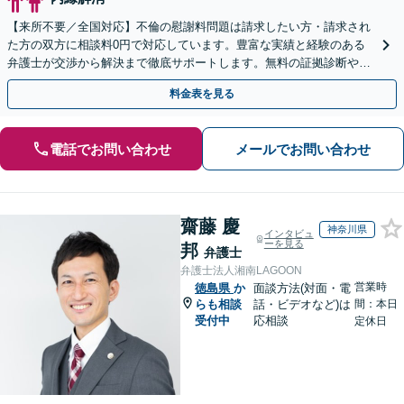
【来所不要／全国対応】不倫の慰謝料問題は請求したい方・請求され
た方の双方に相談料0円で対応しています。豊富な実績と経験のある
弁護士が交渉から解決まで徹底サポートします。無料の証拠診断や着
手金の返還保証もありますので安心してご相談ください。
料金表を見る
電話でお問い合わせ
メールでお問い合わせ
齋藤 慶
神奈川県
インタビュ
ーを見る
邦
弁護士
弁護士法人湘南LAGOON
営業時
徳島県
か
面談方法(対面・電
らも相談
話・ビデオなど)は
間：本日
受付中
応相談
定休日