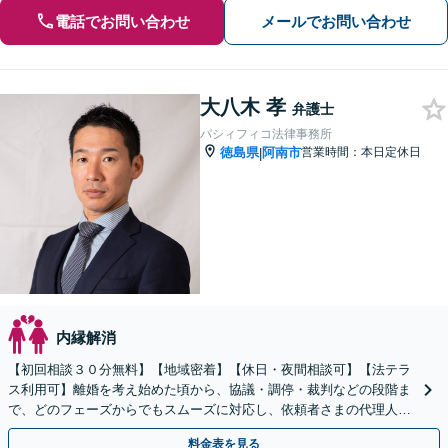
電話でお問い合わせ
メールでお問い合わせ
大八木 孝
弁護士
パシィフィコ法律事務所
徳島県
阿南市
営業時間：本日定休日
|
内縁解消
【初回相談３０分無料】【地域密着】【休日・夜間相談可】【法テラ
ス利用可】離婚を考え始めた頃から、協議・調停・裁判などの段階ま
で、どのフェーズからでもスムーズに対応し、依頼者さまの代理人と
して適切に交渉します。
料金表を見る