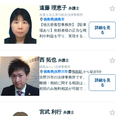
室対応でプライバシーが守ら
れます。【無料駐車場】
遠藤 理恵子
弁護士
弁護士法人津川総合法律事務所
徳島県
徳島市
|
【地元密着型事務所】【駐車
詳細を見
場あり】依頼者様の正当な権
る
利や利益を守り、実現するた
め、あらゆる努力を惜しみま
せん。寄り添い、細心の注意
を払い、丁寧に対処してまい
ります。個人・法人問わずあ
西 拓也
弁護士
らゆる問題に対応可能！
徳島みらい法律事務所
徳島県
吉野川市
鴨島駅
から徒歩5分
|
吉野川市の法律事務所です。
詳細を見
離婚・相続に関する相談は，
る
初回のみ無料相談が可能です
（要予約，事務所にお越しい
ただける方のみ。電話相談不
可。）。
宮武 利行
弁護士