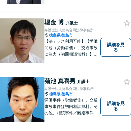
うに取り組んで参ります。 じ
っくりとご相談者のお話しを
聴くことを第一と考えて、ご
堀金 博
相談にのっています。 まずは
弁護士
ご相談ください。
弁護士法人徳島合同法律事務所
徳島県
徳島市
|
【法テラス利用可能】【労働
詳細を見
問題（労働者側）、交通事故
る
に注力（初回相談無料）】市
民の生活に関わる身近な事件
（労働問題/交通事故/不動産賃
貸借/消費者問題/離婚/相続/債
務整理など）を中心に、社会
菊池 真喜男
弁護士
的事件にも対応いたします。
弁護士法人徳島合同法律事務所
お気軽にご相談ください。
徳島県
徳島市
|
労働事件（労働者側）、交通
詳細を見
事故事件は初回相談無料。そ
る
の他、相続事件／離婚事件／
債務整理／行政事件など、幅
広い問題に対応可能！完全個