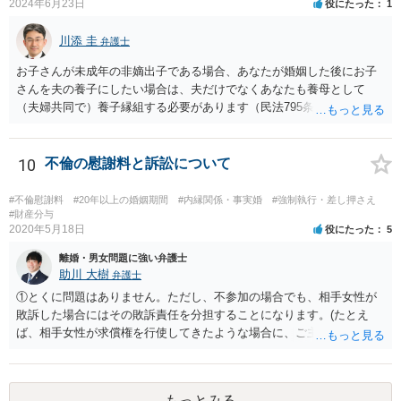
2024年6月23日
役にたった
1
悪排除額ベースの成功報酬はもらえなくても気にしないというのが良
いように思っています。 いずれにせよ、どういう形をとるにせよ、支
川添 圭
払う報酬額はあまり変わらないと思いますので、そのとおりに支払っ
弁護士
ても損にはならないはずです。 基本的に弁護士に1時間動いてもらう
お子さんが未成年の非嫡出子である場合、あなたが婚姻した後にお子
場合の相場は税抜2万円くらいですので、あなたの事件に50時間以上費
さんを夫の養子にしたい場合は、夫だけでなくあなたも養母として
やしているのであれば排除額ベースの成功報酬が支払われないと弁護
（夫婦共同で）養子縁組する必要があります（民法795条本文）。これ
士にとっては割りの悪い事件ということになるかと存じます。
は、養親と子の間には嫡出子の関係が生じるところ（民法809条）、実
母と子の間が非嫡出子の関係のままではバランスに欠けるためである
と説明されています。 そして、再婚後の養子縁組によって夫婦の共同
10
不倫の慰謝料と訴訟について
親権となった場合は、血縁上の父親からの父を親権者とする協議に代
わる調停及び審判（民法819条5項）は認められないと考えます。 この
#不倫慰謝料
#20年以上の婚姻期間
#内縁関係・事実婚
#強制執行・差し押さえ
点について明確な判例はありませんが、離婚後の親権者変更（民法819
#財産分与
2020年5月18日
役にたった
5
条6項）においては、離婚後に親権者が再婚して元夫婦の子と再婚相手
が養子縁組した場合には、親権者変更の申立ては認められないとする
離婚・男女問題に強い弁護士
最高裁判例があり、その判例で述べられている理由は民法819条5項の
助川 大樹
弁護士
場面でも同様であると考えられるからです。
①とくに問題はありません。ただし、不参加の場合でも、相手女性が
敗訴した場合にはその敗訴責任を分担することになります。(たとえ
ば、相手女性が求償権を行使してきたような場合に、ご主人から、今
回の訴訟で出てきた主張と反する主張が出来なくなります。) ②その可
能性もあるでしょうが、真相は分かりません。 ③ならないと思いま
す。 ④- ⑤それにはなりえます。 ⑥一般論ですが、裁判官は証拠に基
もっとみる