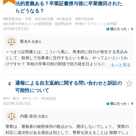
法的意義ある？卒業証書授与後に卒業撤回された
らどうなる？
#教育委員会・学校
#自治体法務
#行政訴訟
#国や自治体
#自治体や学校などへの損害賠償・慰謝料請求
#学校トラブル・いじめ問題
2023年3月13日
役にたった
5
匿名A
弁護士
＞つまり証明書とは、こういう風に、将来的に効力が発生する見込み
として、前倒しで当事者に交付するという事も、やってよいというわ
けですか？ 学校の学事日程の関係で効力発生日よりも前に交付したか
らとしても、効力発生日が記載されている証明書の効力に影響はない
でしょう。 両者をそろえるに越したことはないですが、卒業式の日程
自体は各学校によって慣例として定められることが多いですし、学籍
4
通報による自主返納に関する問い合わせと訴訟の
離脱日も、学校によって異なるようですから、そのこと自体に特に問
可能性について
題はないでしょう。 ＞万一、効力発生日より前に、その効力が無効と
#DV・暴力
#モラハラ
#行政訴訟
なる出来事が起こったとしたら、その証明書は効力を発生する事な
2023年10月23日
役にたった
4
く、証明書としては無効化されるということですね？ そう考えるのが
自然でしょう。 ただし、卒業証書自体は、通常記載されている内容
内藤 政信
弁護士
が、全課程を修了したという事実について記載されており、卒業式時
点では、そのこと自体は過去の事実として間違いないので、卒業証書
警察は、通報者の秘密保持の観点から、開示しないでしょう。 警察の
自体の無効かどうかという法的な効力を議論するものではないでしょ
対応に違法性がある場合は別として、警察を訴えることは 困難でしょ