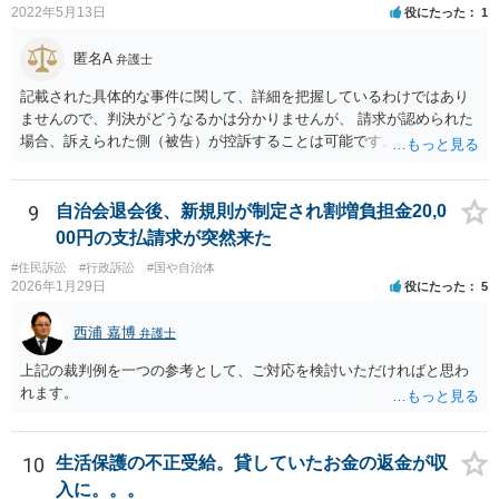
2022年5月13日
役にたった
1
匿名A
弁護士
記載された具体的な事件に関して、詳細を把握しているわけではあり
ませんので、判決がどうなるかは分かりませんが、 請求が認められた
場合、訴えられた側（被告）が控訴することは可能です。 控訴が認め
られるかどうかは分かりませんが、控訴して判決内容を争うこと自体
はできます。 実際に被告に資産がないとなれば、判決で請求が認めら
れたとしても、回収はできません。
9
自治会退会後、新規則が制定され割増負担金20,0
00円の支払請求が突然来た
#住民訴訟
#行政訴訟
#国や自治体
2026年1月29日
役にたった
5
西浦 嘉博
弁護士
上記の裁判例を一つの参考として、ご対応を検討いただければと思わ
れます。
10
生活保護の不正受給。貸していたお金の返金が収
入に。。。