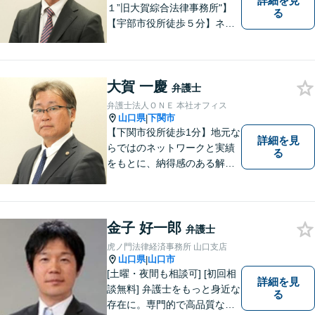
詳細を見
１”旧大賀綜合法律事務所"】
る
【宇部市役所徒歩５分】ネッ
トワークを活かし、寄り添い
ながらサポートをいたしま
す。お困りの方はお気軽にご
大賀 一慶
相談ください。
弁護士
弁護士法人ＯＮＥ 本社オフィス
山口県
下関市
|
【下関市役所徒歩1分】地元な
詳細を見
らではのネットワークと実績
る
をもとに、納得感のある解決
策をサポート！お悩みの方は
お気軽にご相談ください。
金子 好一郎
弁護士
虎ノ門法律経済事務所 山口支店
山口県
山口市
|
[土曜・夜間も相談可] [初回相
詳細を見
談無料] 弁護士をもっと身近な
る
存在に。専門的で高品質なリ