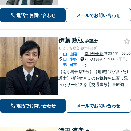
やすい雰囲気づくりを何より大切にし
ています。どんな小さなお悩みでも誠
電話でお問い合わせ
メールでお問い合わせ
心誠意お伺いいたします。気軽にご相
談ください
伊藤 政弘
弁護士
せとうち総合法律事務所
南小野田駅
営業時間：09:00
山
山陽
~19:00（平日）
口
小野
から徒歩9
|
県
田市
分
【南小野田駅9分】【地域に根付いた弁
護士】相談者さまのお気持ちに寄り添
ったサービスを【交通事故】医療調査
を徹底的に行い、然るべき補償を受け
られるようサポートします【相続】事
実調査と判例をリサーチし、不公平感
電話でお問い合わせ
メールでお問い合わせ
のない相続を実現【WEB面談】
津田 清彦