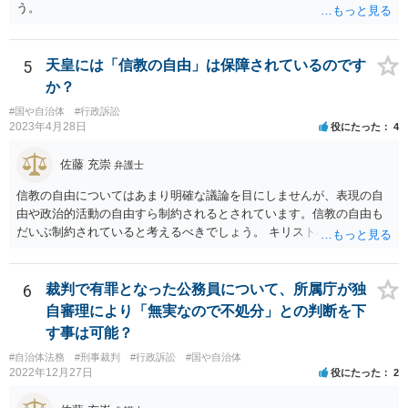
う。 問題は、証書そのものではなく、在学中に何らかの問題を起こし
う。
て学籍を剥奪されたかどうか、ということなので、厳密に言えば卒業
証書自体の議論とは直接関係しないと思います。
5
天皇には「信教の自由」は保障されているのです
か？
#国や自治体
#行政訴訟
2023年4月28日
役にたった
4
佐藤 充崇
弁護士
信教の自由についてはあまり明確な議論を目にしませんが、表現の自
由や政治的活動の自由すら制約されるとされています。信教の自由も
だいぶ制約されていると考えるべきでしょう。 キリスト教の信仰につ
いても、心の中で思うだけなら可能かもしれませんが、その信仰を理
由に宮中の祭祀・儀礼に関する儀式を拒否したり、それら儀式の遂行
を批判する意見を公にすることが無制限に許されるとは思えません。
6
裁判で有罪となった公務員について、所属庁が独
自審理により「無実なので不処分」との判断を下
す事は可能？
#自治体法務
#刑事裁判
#行政訴訟
#国や自治体
2022年12月27日
役にたった
2