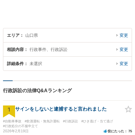
個人・法人問わず、お困りの
方はお気軽にご相談くださ
い。
エリア
山口県
変更
相談内容
行政事件、行政訴訟
変更
詳細条件
未選択
変更
行政訴訟の法律Q&Aランキング
1
サインをしないと逮捕すると言われました
#自動車事故
#飲酒運転・無免許運転
#行政訴訟
#ひき逃げ・当て逃げ
#行政処分の不服申立て
2026年2月19日
役にたった
75