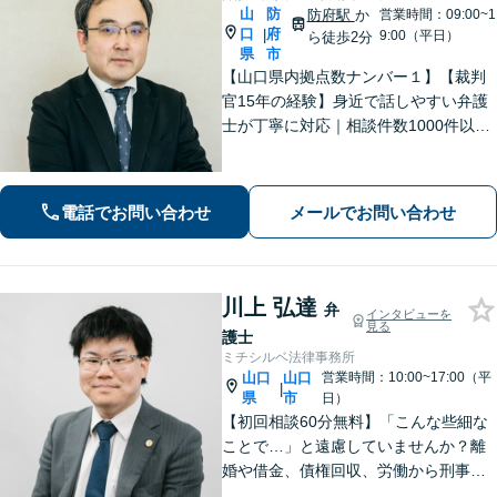
山
防
防府駅
か
営業時間：09:00~1
口
府
|
9:00（平日）
ら徒歩2分
県
市
【山口県内拠点数ナンバー１】【裁判
官15年の経験】身近で話しやすい弁護
士が丁寧に対応｜相談件数1000件以上
の実績をもとに、地域事情に寄り添っ
た適切なアドバイスを提供します。安
心してお任せください。【夜間対応】
電話でお問い合わせ
メールでお問い合わせ
川上 弘達
弁
インタビューを
見る
護士
ミチシルベ法律事務所
山口
山口
営業時間：10:00~17:00（平
|
県
市
日）
【初回相談60分無料】「こんな些細な
ことで…」と遠慮していませんか？離
婚や借金、債権回収、労働から刑事事
件まで幅広く対応しております。話し