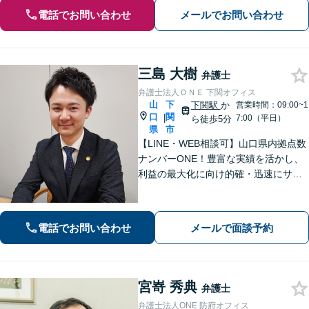
電話でお問い合わせ
メールでお問い合わせ
三島 大樹
弁護士
弁護士法人ＯＮＥ 下関オフィス
山
下
下関駅
か
営業時間：09:00~1
口
関
|
7:00（平日）
ら徒歩5分
県
市
【LINE・WEB相談可】山口県内拠点数
ナンバーONE！豊富な実績を活かし、
利益の最大化に向け的確・迅速にサポ
ート。法的助言だけでなく、解決後の
未来を見据えたプランをご提案。離婚
問題／交通事故等、あなたの味方とし
電話でお問い合わせ
メールで面談予約
て尽力します【完全個室】【下関駅5
分】
宮嵜 秀典
弁護士
弁護士法人ONE 防府オフィス