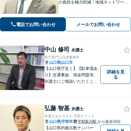
の負担を極力削減！地域ネットワーク
を活用し、依頼者が望む解決を目指し
ます。お気軽にご相談ください。【相
続・遺言に強い】不動産の売却や相続
電話でお問い合わせ
メールでお問い合わせ
税対策なども親身に対応◎
中山 修司
弁護士
県庁西門口法律事務所
山口県
山口市
|
【山口県庁近く】【駐車場あ
詳細を見
り】交通事故、借金問題等、
る
弁護士にご相談いただくこと
で解決の道筋が開ける可能性
が高まります。ぜひ一度ご相
談ください。専門知識を有す
る弁護士が、客観的視点から
弘藤 智基
弁護士
事案を検討し、最適の解決方
弁護士法人ＯＮＥ 宇部オフィス
法を探ります。
山口県
宇部市
宇部新川駅
から徒歩10分
|
【山口県内拠点数ナンバー