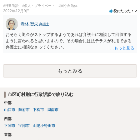
#行政訴訟
#個人・プライベート
#国や自治体
2022年12月9日
役にたった
2
寺林 智栄
弁護士
おそらく返金がストップするようであれば弁護士に相談して回収する
ように言われると思いますので、その場合には法テラスが利用できる
弁護士に相談なさってください。
もっとみる
市区町村別に行政訴訟で絞り込む
中部
山口市
防府市
下松市
周南市
西部
下関市
宇部市
山陽小野田市
東部