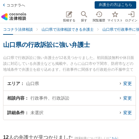
弁護士の方はこちら
ココナラへ
投稿する
探す
閲覧履歴
マイリスト
ログイン
ココナラ法律相談
山口県で法律相談できる弁護士
山口県で行政事件に
山口県の行政訴訟に強い弁護士
山口県で行政訴訟に強い弁護士が12名見つかりました。初回面談無料や休日面
談に対応している弁護士なども掲載中。さらに山口市や下関市、防府市などの
地域条件で弁護士を絞り込めます。行政事件に関係する行政処分の不服申立て
や住民訴訟、抗告訴訟（処分取り消し等）等の細かな分野での絞り込み検索も
でき便利です。特に弁護士法人ＯＮＥ 下関オフィスの三島 大樹弁護士や弁護士
エリア
山口県
変更
法人ONE 防府オフィスの宮嵜 秀典弁護士、ミチシルベ法律事務所の川上 弘達
弁護士のプロフィール情報や弁護士費用、強みなどが注目されています。『山
相談内容
行政事件、行政訴訟
変更
口県で土日や夜間に発生した行政訴訟のトラブルを今すぐに弁護士に相談した
い』『行政訴訟のトラブル解決の実績豊富な近くの弁護士を検索したい』『初
回相談無料で行政訴訟を法律相談できる山口県内の弁護士に相談予約したい』
詳細条件
未選択
変更
などでお困りの相談者さんにおすすめです。
12
人の弁護士が見つかりました
(検索結果について詳しくは
こちら
)