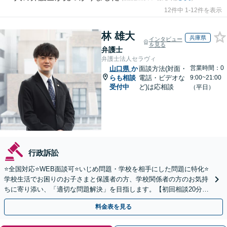
12件中 1-12件を表示
林 雄大
兵庫県
インタビュー
を見る
弁護士
弁護士法人セラヴィ
営業時間：0
山口県
か
面談方法(対面・
らも相談
電話・ビデオな
9:00~21:00
受付中
ど)は応相談
（平日）
行政訴訟
⭐️全国対応⭐️WEB面談可⭐️いじめ問題・学校を相手にした問題に特化⭐️
学校生活でお困りのお子さまと保護者の方、学校関係者の方のお気持
ちに寄り添い、「適切な問題解決」を目指します。【初回相談20分無
料】
料金表を見る