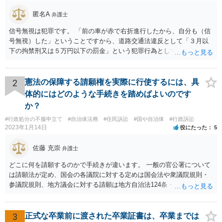
匿名A
弁護士
信号無視は犯罪です。 「前の車が赤で右折進行したから、自分も（信
号無視）した」ということですから、道路交通法違反として「３月以
下の拘禁刑又は５万円以下の罰金」という犯罪行為として処罰される
可能性がありました。 となると、警察官としては、あなたがサインし
ようとしまいと現行犯逮捕できるわけです。 そこを、「サインをしな
いと逮捕する」というのは、「現行犯逮捕して刑事処分（罰金でも前
2
憲法の保障する請願権を実際に行使するには、具
科になる）にできるが、認めてサインすれば反則処理（何千円程度の
体的にはどのような手続きを踏めばよいのです
反則金があっても前科にならない）ですませてあげる」という意味で
か？
す。 あなたはこの警察官を非難するのではなく、感謝すべきというこ
#行政処分の不服申立て
#自治体法務
#住民訴訟
#国や自治体
#行政訴訟
とです。 警察官の「こんな事を言うのだったら免許証返した方がい
2023年1月14日
役にたった
5
い」との発言ですが、実際「前の車が赤で右折進行したから、自分も
（信号無視）した」というあなたと同じ考えの人が運転をしている公
佐藤 充崇
弁護士
道は、きちんと交通ルールを守っている人や歩行者らにとってとても
危険なものであり怖いので、そのような人には是非とも運転免許を返
どこに何を請願するのかで手続きが違います。 一般の官公署について
納してほしいと思うのが社会の大勢です。 実際「交通違反を繰り返せ
は請願法が定め、国会の各議院に対する定めは国会法や衆議院規則・
ば免許停止や取消（強制返納）になる」のはそういうことです。 たま
参議院規則、地方議会に対する請願は地方自治法124条・125条が定め
たま（あなたにとって）いい警察官にあたったことをきっかけに、む
ています。 請願を行おうとする官公署にまず問いあわせるのが比較的
しろ今回を苦い薬（良い教訓）として反省し、次回から「前の車は赤
スムースかと思います。
で右折進行したけど、自分は右折進行を思いとどまった」と交通ルー
3
正式な卒業前に渡された卒業証書は、卒業までは
ルを遵守するドライバーになってほしいと期待しています。