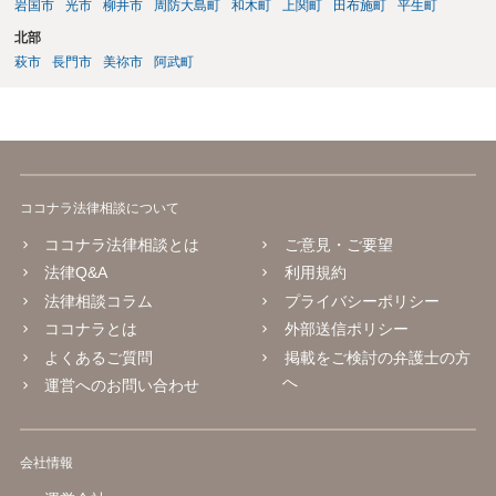
岩国市
光市
柳井市
周防大島町
和木町
上関町
田布施町
平生町
北部
萩市
長門市
美祢市
阿武町
ココナラ法律相談について
ココナラ法律相談とは
ご意見・ご要望
法律Q&A
利用規約
法律相談コラム
プライバシーポリシー
ココナラとは
外部送信ポリシー
よくあるご質問
掲載をご検討の弁護士の方
へ
運営へのお問い合わせ
会社情報