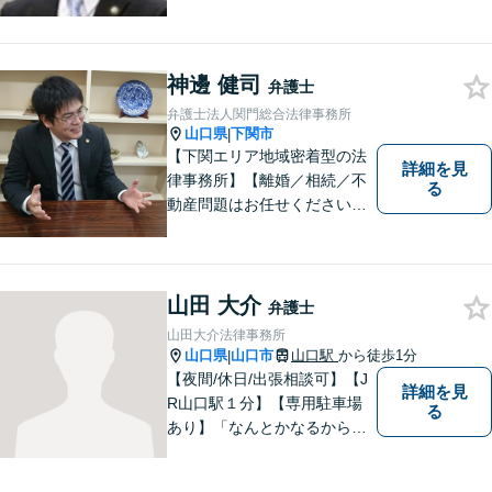
ーガルサービスを提供しま
す。
神邊 健司
弁護士
弁護士法人関門総合法律事務所
山口県
下関市
|
【下関エリア地域密着型の法
詳細を見
律事務所】【離婚／相続／不
る
動産問題はお任せください】
法テラス可！小さな問題であ
っても、不安は抱え込まずご
相談ください。お一人おひと
りの声を大切にし、適切な解
山田 大介
弁護士
決方法をご提案いたします。
山田大介法律事務所
山口県
山口市
山口駅
から徒歩1分
|
【夜間/休日/出張相談可】【J
詳細を見
R山口駅１分】【専用駐車場
る
あり】「なんとかなるから大
丈夫」ではなく、まずはその
お悩みをお聞かせください。