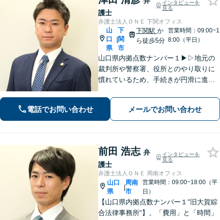
弁
インタビューを
見る
護士
弁護士法人ＯＮＥ 下関オフィス
山
下
下関駅
か
営業時間：09:00~1
口
関
|
8:00（平日）
ら徒歩5分
県
市
山口県内拠点数ナンバー１▶︎▷地元の
裁判所や警察署、役所とのやり取りに
慣れているため、手続きが円滑に進み
ます。また、「近くに事務所がある」
ことで、仕事帰りや急な事態でも相談
電話でお問い合わせ
メールでお問い合わせ
に行きやすくなります。法律トラブル
は「地域密着」の当事務所にご相談く
ださい。
前田 浩志
弁
インタビューを
見る
護士
弁護士法人ＯＮＥ 周南オフィス
山口
周南
営業時間：09:00~18:00（平
|
県
市
日）
【山口県内拠点数ナンバー１"旧大賀綜
合法律事務所"】。「費用」と「時間」