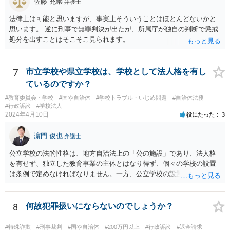
佐藤 充崇
弁護士
法律上は可能と思いますが、事実上そういうことはほとんどないかと
思います。 逆に刑事で無罪判決が出たが、所属庁が独自の判断で懲戒
処分を出すことはそこそこ見られます。
7
市立学校や県立学校は、学校として法人格を有し
ているのですか？
#教育委員会・学校
#国や自治体
#学校トラブル・いじめ問題
#自治体法務
#行政訴訟
#学校法人
2024年4月10日
役にたった
3
濵門 俊也
弁護士
公立学校の法的性格は、地方自治法上の「公の施設」であり、法人格
を有せず、独立した教育事業の主体とはなり得ず、個々の学校の設置
は条例で定めなければなりません。一方、公立学校の設置者である地
方公共団体は地方自治法上「法人とする。」と規定され、法律上の権
利義務の主体となる法人格を有し、教育事業の主体となっています。
ちなみに、公立学校は教育行政組織上の取扱いとしては「教育機関」
8
何故犯罪扱いにならないのでしょうか？
であり、校舎・校地等は地方自治法上「行政財産」とされています。
#特殊詐欺
#刑事裁判
#国や自治体
#200万円以上
#行政訴訟
#返金請求