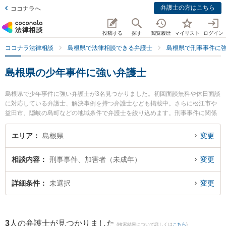
弁護士の方はこちら
ココナラへ
投稿する
探す
閲覧履歴
マイリスト
ログイン
ココナラ法律相談
島根県で法律相談できる弁護士
島根県で刑事事件に
島根県の少年事件に強い弁護士
島根県で少年事件に強い弁護士が3名見つかりました。初回面談無料や休日面談
に対応している弁護士、解決事例を持つ弁護士なども掲載中。さらに松江市や
益田市、隠岐の島町などの地域条件で弁護士を絞り込めます。刑事事件に関係
する加害者側や少年事件、再犯・前科あり等の細かな分野での絞り込み検索も
でき便利です。特に長坂法律事務所の長坂 正弁護士や松村法律事務所の松村 健
エリア
島根県
変更
太郎弁護士、隠岐ひまわり基金法律事務所の小林 竜也弁護士のプロフィール情
報や弁護士費用、強みなどが注目されています。『島根県で土日や夜間に発生
相談内容
刑事事件、加害者（未成年）
変更
した少年事件のトラブルを今すぐに弁護士に相談したい』『少年事件のトラブ
ル解決の実績豊富な近くの弁護士を検索したい』『初回相談無料で少年事件を
法律相談できる島根県内の弁護士に相談予約したい』などでお困りの相談者さ
詳細条件
未選択
変更
んにおすすめです。
3
人の弁護士が見つかりました
(検索結果について詳しくは
こちら
)