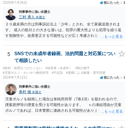
2026年7月26日
役にたった
2
刑事事件に強い弁護士
三村 勇人
弁護士
２０歳未満の方は刑事訴訟法上「少年」とされ、全て家裁送致されま
す。 成人の処分との大きな違いは、犯罪の重大性よりも犯罪を繰り返
す危険性や、改善更正する可能性などが広く考慮されることです。 そ
のため、生活環境が悪い方や反社会的な生活を送っていれば、ぐ犯少
年とされ、犯罪を犯していなくとも、不良交友等が原因で、保護観察
や少年院送致される可能性もあります。 本件生活状況が分かりません
5
SNSでの未成年者録画、法的問題と対応策につい
ので、適切なアドバイスがしにくいのですが、通常初犯の自転車窃盗
て相談したい
で生活環境が整っていれば、審判不開始か不処分となる可能性はあり
#前科・前歴をつけたくない
#加害者（未成年）
#執行猶予
ます。
#児童ポルノ・わいせつ物頒布等
#不起訴
#逮捕による解雇・退学回避
2026年7月12日
役にたった
1
刑事事件に強い弁護士
奥村 徹
弁護士
児童ポルノを録画した場合は単純所持罪（7条1項）を疑われるので、
捜索差押等の捜査を受ける可能性があります。 ｘの凍結理由が児童
ポルノであれば、日本警察に連絡される可能性があります。 対応と
しては、犯罪を疑われるので、弁護士に相談した上で、画像を消去す
るなり、警察に相談するなり、検討してください