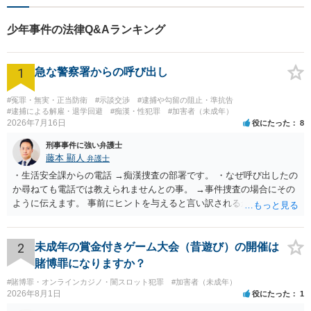
少年事件の法律Q&Aランキング
1
急な警察署からの呼び出し
#冤罪・無実・正当防衛
#示談交渉
#逮捕や勾留の阻止・準抗告
#逮捕による解雇・退学回避
#痴漢・性犯罪
#加害者（未成年）
2026年7月16日
役にたった
8
刑事事件に強い弁護士
藤本 顯人
弁護士
・生活安全課からの電話 →痴漢捜査の部署です。 ・なぜ呼び出したの
か尋ねても電話では教えられませんとの事。 →事件捜査の場合にその
ように伝えます。 事前にヒントを与えると言い訳されるからです。 ・
満員電車の中でかなり女性と密着してしまった可能性があるとの心当
たり →やはり痴漢として疑われているのでは。 そもそも痴漢をやって
ないのであれば、何も疑われる筋合いは無いわけですし狼狽える必要
2
未成年の賞金付きゲーム大会（昔遊び）の開催は
はないですね。
賭博罪になりますか？
#賭博罪・オンラインカジノ・闇スロット犯罪
#加害者（未成年）
2026年8月1日
役にたった
1