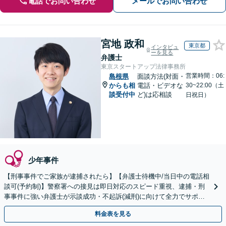
電話でお問い合わせ
メールでお問い合わせ
宮地 政和
東京都
インタビュ
ーを見る
弁護士
東京スタートアップ法律事務所
営業時間：06:
島根県
面談方法(対面・
からも相
電話・ビデオな
30~22:00（土
談受付中
ど)は応相談
日祝日）
少年事件
【刑事事件でご家族が逮捕されたら】【弁護士待機中/当日中の電話相
談可(予約制)】警察署への接見は即日対応のスピード重視、逮捕・刑
事事件に強い弁護士が示談成功・不起訴(減刑)に向けて全力でサポー
トします。【加害者側の相談専門】
料金表を見る