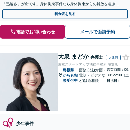
「迅速さ」が命です。身体拘束事件なら身体拘束からの解放を急ぎま
す。示談交渉はお任せください。
料金表を見る
電話でお問い合わせ
メールで面談予約
大泉 まどか
弁護士
大阪府
東京スタートアップ法律事務所 堺支店
営業時間：06:
島根県
面談方法(対面・
からも相
電話・ビデオな
30~22:00（土
談受付中
ど)は応相談
日祝日）
少年事件