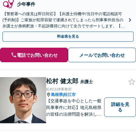
少年事件
【警察署への接見は即日対応】【弁護士待機中/当日中の電話相談可
(予約制)】ご家族が犯罪容疑で逮捕されてしまったら刑事事件担当の
弁護士が身柄釈放・不起訴獲得に向けて全力でサポートします。【毎
月100名以上の相談実績】【全国対応】
料金表を見る
電話でお問い合わせ
メールでお問い合わせ
松村 健太郎
弁護士
松村法律事務所
島根県
松江市
|
【交通事故を中心とした一般
詳細を見
民事事件に対応】地元島根県
る
の皆様の法律問題を解決し、
明るく活気のある地域づくり
に貢献いたします。法的な解
決だけでなく、依頼者様一人