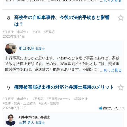
ご不安であれば親に相談の上で、個別に弁護士にご相談されると良い
でしょう。
8
高校生の自転車事件、今後の法的手続きと影響
は？
#加害者（未成年）
#強盗
#不起訴
2026年8月4日
肥田 弘昭
弁護士
非行事実によるかと思います。いわゆるひき逃げ事案であれば、家裁
送致は法律上必須です。その後、家庭裁判所の対応としては、交通事
故関係であれば、逆送致の可能性もあります。不開始になるかどうか
は非行事実次第です。ご参考にしてください。
9
痴漢被害届提出後の対応と弁護士雇用のメリット
#加害者（未成年）
#不起訴
#不同意わいせつ
#示談交渉
#冤罪・無実・正当防衛
#痴漢・性犯罪
2026年7月22日
役にたった
2
刑事事件に強い弁護士
三村 勇人
弁護士