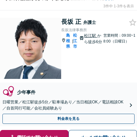
3件中 1-3件を表示
長坂 正
弁護士
長坂法律事務所
島
松
松江駅
か
営業時間：09:00~1
根
江
|
8:00（日曜日）
ら徒歩6分
県
市
少年事件
日曜営業／松江駅徒歩5分／駐車場あり／当日相談OK／電話相談OK
／自首同行可能／会社員経験あり
料金表を見る