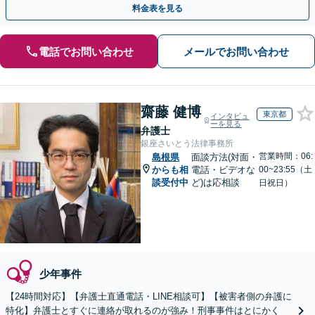
料金表を見る
電話でお問い合わせ
メールでお問い合わせ
齋藤 健博
東京都
インタビュ
ーを見る
弁護士
銀座さいとう法律事務所
営業時間：06:
島根県
面談方法(対面・
からも相
電話・ビデオな
00~23:55（土
談受付中
ど)は応相談
日祝日）
少年事件
【24時間対応】【弁護士直通電話・LINE相談可】【被害者側の弁護に
特化】弁護士とすぐに連絡が取れるのが強み！刑事事件はとにかく