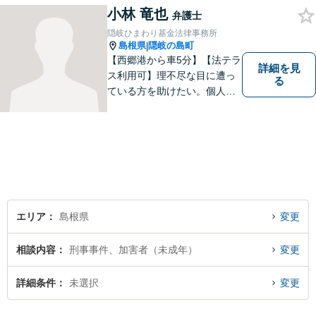
ひとりの心に寄り添ったサポ
小林 竜也
弁護士
ートを心がけております。ま
隠岐ひまわり基金法律事務所
ずはお気軽にご相談くださ
島根県
隠岐の島町
|
い。
【西郷港から車5分】【法テラ
詳細を見
ス利用可】理不尽な目に遭っ
る
ている方を助けたい。個人・
法人問わず、あらゆる問題を
解決いたします。お一人で抱
え込むことなく、まずはお気
軽にご相談ください。【電話
相談可】
エリア
島根県
変更
相談内容
刑事事件、加害者（未成年）
変更
詳細条件
未選択
変更