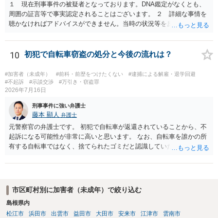
１ 現在刑事事件の被疑者となっております。DNA鑑定がなくとも、
周囲の証言等で事実認定されることはございます。 ２ 詳細な事情を
聴かなければアドバイスができません。当時の状況等を反論していく
ことになるかと思います。 ３ 否認事件において、弁護人を選任せ
ず、当事者で解決した事例を知りません。依頼しない理由がないかと
思います。
10
初犯で自転車窃盗の処分と今後の流れは？
#加害者（未成年）
#前科・前歴をつけたくない
#逮捕による解雇・退学回避
#不起訴
#示談交渉
#万引き・窃盗罪
2026年7月16日
刑事事件に強い弁護士
藤本 顯人
弁護士
元警察官の弁護士です。 初犯で自転車が返還されていることから、不
起訴になる可能性が非常に高いと思います。 なお、自転車を誰かの所
有する自転車ではなく、捨てられたゴミだと認識していた場合には占
有離脱物横領の故意もないので、処罰されない可能性もあります。
市区町村別に加害者（未成年）で絞り込む
島根県内
松江市
浜田市
出雲市
益田市
大田市
安来市
江津市
雲南市