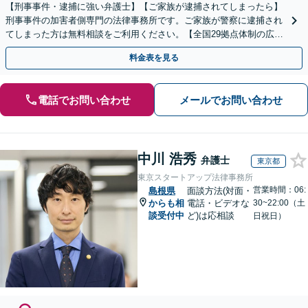
【刑事事件・逮捕に強い弁護士】【ご家族が逮捕されてしまったら】
刑事事件の加害者側専門の法律事務所です。ご家族が警察に逮捕され
てしまった方は無料相談をご利用ください。【全国29拠点体制の広域
対応】【弁護士待機中/当日中の電話相談可(予約制)】
料金表を見る
電話でお問い合わせ
メールでお問い合わせ
中川 浩秀
弁護士
東京都
東京スタートアップ法律事務所
営業時間：06:
島根県
面談方法(対面・
からも相
電話・ビデオな
30~22:00（土
談受付中
ど)は応相談
日祝日）