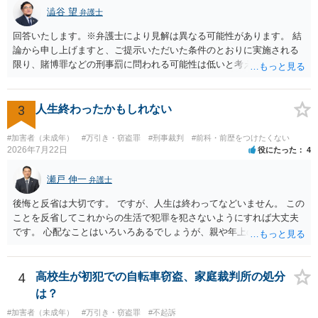
澁谷 望
弁護士
回答いたします。※弁護士により見解は異なる可能性があります。 結
論から申し上げますと、ご提示いただいた条件のとおりに実施される
限り、賭博罪などの刑事罰に問われる可能性は低いと考えられます
が、会場の利用ルールなどの点には注意が必要です。 【質問1への回
答】 賭博罪は、参加者が互いに財物を賭けてその得喪を争う場合に成
立します。 質問者様がご自身のポケットマネーから懸賞として賞金を
3
人生終わったかもしれない
出し、参加者からの参加費が全額会場レンタル費用に充てられて賞金
原資と完全に分離されている場合、参加者が自らの財物を失うリスク
#加害者（未成年）
#万引き・窃盗罪
#刑事裁判
#前科・前歴をつけたくない
が存在しないため賭博罪には該当しないとする見解が一般的です。ま
2026年7月22日
役にたった
4
た、利益を得る目的もないため賭博場開帳図利罪も成立しないと考え
られます。 【質問2への回答】 刑事上の問題は生じにくいものの、民
瀬戸 伸一
弁護士
事・行政上の観点から以下の点が考慮されます。景品表示法について
後悔と反省は大切です。 ですが、人生は終わってなどいません。 この
は事業者が顧客を誘引するためのものではないため対象外と考えられ
ことを反省してこれからの生活で犯罪を犯さないようにすれば大丈夫
ますが、自治会館の利用規約（目的外利用や金銭徴収の可否など）へ
です。 心配なことはいろいろあるでしょうが、親や年上の兄弟や信頼
の抵触が問題となることがあります。 【質問3への回答】 主催者とし
できる人（先生など）に心配事を相談すると心が落ち着くと思いま
ての注意点として、まず参加費がすべて会場代の実費に充てられてい
す。
る記録（領収書や収支の管理）を残し、賞金原資とは無関係であるこ
4
高校生が初犯での自転車窃盗、家庭裁判所の処分
とを明確にしておくことが大切です。また、自治会館の管理者に対
し、参加費の集金を含む利用目的を事前に正確に伝えて了解を得てお
は？
くのが賢明です。
#加害者（未成年）
#万引き・窃盗罪
#不起訴