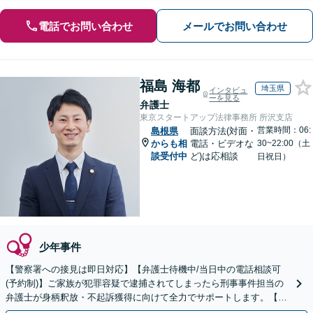
電話でお問い合わせ
メールでお問い合わせ
福島 海都
埼玉県
インタビュ
ーを見る
弁護士
東京スタートアップ法律事務所 所沢支店
営業時間：06:
島根県
面談方法(対面・
からも相
電話・ビデオな
30~22:00（土
談受付中
ど)は応相談
日祝日）
少年事件
【警察署への接見は即日対応】【弁護士待機中/当日中の電話相談可
(予約制)】ご家族が犯罪容疑で逮捕されてしまったら刑事事件担当の
弁護士が身柄釈放・不起訴獲得に向けて全力でサポートします。【毎
月100名以上の相談実績】【全国対応】