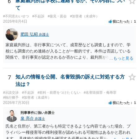
6
家庭裁判所は学校に連絡するか、その内容につい
て
#不同意わいせつ
#不起訴
#接見・面会
#加害者（未成年）
2026年8月4日
役にたった
1
肥田 弘昭
弁護士
家庭裁判所は、非行事実について、成育歴なども調査しますので、学
校にも調査のため連絡が入ることが一般的です。本件は否認している
関係で、非行事実が認定されるか否かにより、裁判所が生育歴なども
調査する可能性があります。非行事実が認められないのであればいわ
ば無罪であり、非行がないのですから、その先の調査はないかと思い
ます。ご参考にしてください。
7
知人の情報を公開、名誉毀損の訴えに対処する方
法は？
#示談交渉
#不起訴
#前科・前歴をつけたくない
#名誉毀損罪・侮辱罪
#執行猶予
#加害者（未成年）
2026年7月30日
役にたった
1
刑事事件に強い弁護士
泉 亮介
弁護士
氏名と住所が、第三者からも特定できるような内容であった場合、プ
ライバシー権侵害等の権利侵害が認められる可能性はあるかと思われ
ます。 具体的な投稿内容を確認する必要があるかと思われますので、