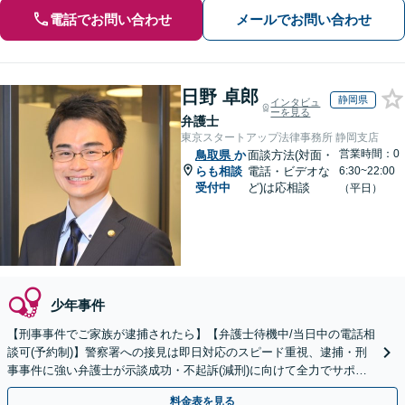
電話でお問い合わせ
メールでお問い合わせ
日野 卓郎
静岡県
インタビュ
ーを見る
弁護士
東京スタートアップ法律事務所 静岡支店
営業時間：0
鳥取県
か
面談方法(対面・
らも相談
電話・ビデオな
6:30~22:00
受付中
ど)は応相談
（平日）
少年事件
【刑事事件でご家族が逮捕されたら】【弁護士待機中/当日中の電話相
談可(予約制)】警察署への接見は即日対応のスピード重視、逮捕・刑
事事件に強い弁護士が示談成功・不起訴(減刑)に向けて全力でサポー
トします。【加害者側の相談専門】
料金表を見る