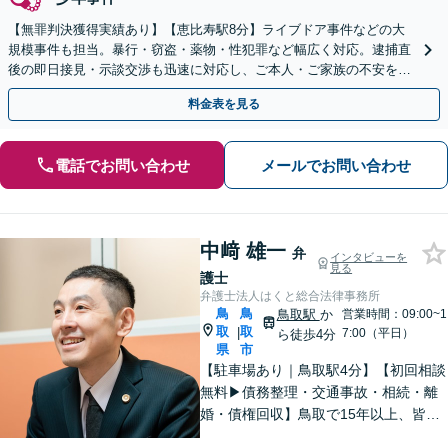
【無罪判決獲得実績あり】【恵比寿駅8分】ライブドア事件などの大
規模事件も担当。暴行・窃盗・薬物・性犯罪など幅広く対応。逮捕直
後の即日接見・示談交渉も迅速に対応し、ご本人・ご家族の不安を最
小限に抑えます。【初回相談可能】【WEB面談可能】
料金表を見る
電話でお問い合わせ
メールでお問い合わせ
中﨑 雄一
弁
インタビューを
見る
護士
弁護士法人はくと総合法律事務所
鳥
鳥
鳥取駅
か
営業時間：09:00~1
取
取
|
7:00（平日）
ら徒歩4分
県
市
【駐車場あり｜鳥取駅4分】【初回相談
無料▶︎債務整理・交通事故・相続・離
婚・債権回収】鳥取で15年以上、皆さ
まの法律相談を承っております。コミ