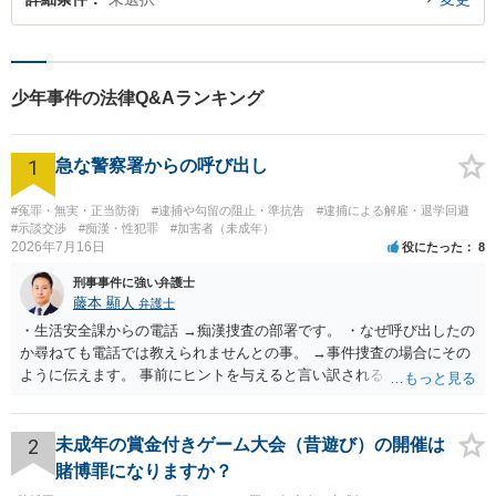
少年事件の法律Q&Aランキング
1
急な警察署からの呼び出し
#冤罪・無実・正当防衛
#逮捕や勾留の阻止・準抗告
#逮捕による解雇・退学回避
#示談交渉
#痴漢・性犯罪
#加害者（未成年）
2026年7月16日
役にたった
8
刑事事件に強い弁護士
藤本 顯人
弁護士
・生活安全課からの電話 →痴漢捜査の部署です。 ・なぜ呼び出したの
か尋ねても電話では教えられませんとの事。 →事件捜査の場合にその
ように伝えます。 事前にヒントを与えると言い訳されるからです。 ・
満員電車の中でかなり女性と密着してしまった可能性があるとの心当
たり →やはり痴漢として疑われているのでは。 そもそも痴漢をやって
ないのであれば、何も疑われる筋合いは無いわけですし狼狽える必要
2
未成年の賞金付きゲーム大会（昔遊び）の開催は
はないですね。
賭博罪になりますか？