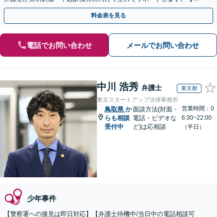
月100名以上の相談実績】【全国対応】
料金表を見る
電話でお問い合わせ
メールでお問い合わせ
中川 浩秀
弁護士
東京都
東京スタートアップ法律事務所
営業時間：0
鳥取県
か
面談方法(対面・
らも相談
電話・ビデオな
6:30~22:00
受付中
ど)は応相談
（平日）
少年事件
【警察署への接見は即日対応】【弁護士待機中/当日中の電話相談可