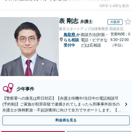
4件中 1-4件を表示
表 剛志
弁護士
大阪府
東京スタートアップ法律事務所 高槻支店
営業時間：0
鳥取県
か
面談方法(対面・
らも相談
電話・ビデオな
6:30~22:00
受付中
ど)は応相談
（平日）
少年事件
【警察署への接見は即日対応】【弁護士待機中/当日中の電話相談可
(予約制)】ご家族が犯罪容疑で逮捕されてしまったら刑事事件担当の
弁護士が身柄釈放・不起訴獲得に向けて全力でサポートします。【毎
月100名以上の相談実績】【全国対応】
料金表を見る