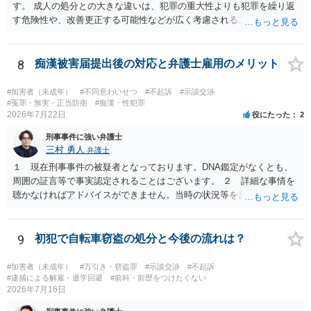
す。 成人の処分との大きな違いは、犯罪の重大性よりも犯罪を繰り返
す危険性や、改善更正する可能性などが広く考慮されることです。 そ
のため、生活環境が悪い方や反社会的な生活を送っていれば、ぐ犯少
年とされ、犯罪を犯していなくとも、不良交友等が原因で、保護観察
や少年院送致される可能性もあります。 本件生活状況が分かりません
8
痴漢被害届提出後の対応と弁護士雇用のメリット
ので、適切なアドバイスがしにくいのですが、通常初犯の自転車窃盗
で生活環境が整っていれば、審判不開始か不処分となる可能性はあり
#加害者（未成年）
#不同意わいせつ
#不起訴
#示談交渉
ます。
#冤罪・無実・正当防衛
#痴漢・性犯罪
2026年7月22日
役にたった
2
刑事事件に強い弁護士
三村 勇人
弁護士
１ 現在刑事事件の被疑者となっております。DNA鑑定がなくとも、
周囲の証言等で事実認定されることはございます。 ２ 詳細な事情を
聴かなければアドバイスができません。当時の状況等を反論していく
ことになるかと思います。 ３ 否認事件において、弁護人を選任せ
ず、当事者で解決した事例を知りません。依頼しない理由がないかと
思います。
9
初犯で自転車窃盗の処分と今後の流れは？
#加害者（未成年）
#万引き・窃盗罪
#示談交渉
#不起訴
#逮捕による解雇・退学回避
#前科・前歴をつけたくない
2026年7月16日