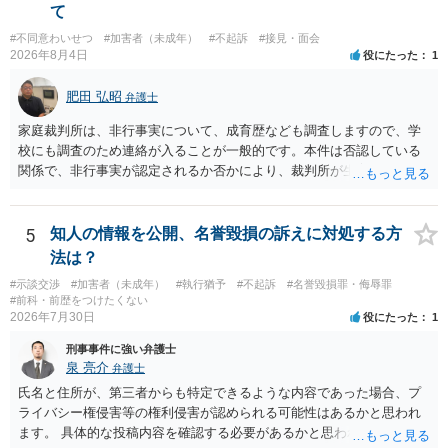
し、参加費の集金を含む利用目的を事前に正確に伝えて了解を得てお
て
くのが賢明です。
#不同意わいせつ
#加害者（未成年）
#不起訴
#接見・面会
2026年8月4日
役にたった
1
肥田 弘昭
弁護士
家庭裁判所は、非行事実について、成育歴なども調査しますので、学
校にも調査のため連絡が入ることが一般的です。本件は否認している
関係で、非行事実が認定されるか否かにより、裁判所が生育歴なども
調査する可能性があります。非行事実が認められないのであればいわ
ば無罪であり、非行がないのですから、その先の調査はないかと思い
ます。ご参考にしてください。
5
知人の情報を公開、名誉毀損の訴えに対処する方
法は？
#示談交渉
#加害者（未成年）
#執行猶予
#不起訴
#名誉毀損罪・侮辱罪
#前科・前歴をつけたくない
2026年7月30日
役にたった
1
刑事事件に強い弁護士
泉 亮介
弁護士
氏名と住所が、第三者からも特定できるような内容であった場合、プ
ライバシー権侵害等の権利侵害が認められる可能性はあるかと思われ
ます。 具体的な投稿内容を確認する必要があるかと思われますので、