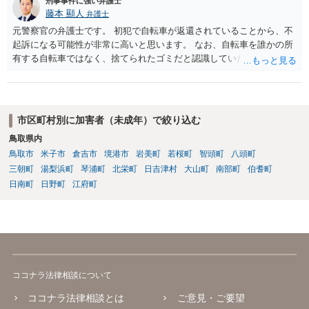
刑事事件に強い弁護士
藤本 顯人
弁護士
元警察官の弁護士です。 初犯で自転車が返還されていることから、不
起訴になる可能性が非常に高いと思います。 なお、自転車を誰かの所
有する自転車ではなく、捨てられたゴミだと認識していた場合には占
有離脱物横領の故意もないので、処罰されない可能性もあります。
市区町村別に加害者（未成年）で絞り込む
鳥取県内
鳥取市
米子市
倉吉市
境港市
岩美町
若桜町
智頭町
八頭町
三朝町
湯梨浜町
琴浦町
北栄町
日吉津村
大山町
南部町
伯耆町
日南町
日野町
江府町
ココナラ法律相談について
ココナラ法律相談とは
ご意見・ご要望