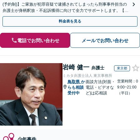
(予約制)】ご家族が犯罪容疑で逮捕されてしまったら刑事事件担当の
弁護士が身柄釈放・不起訴獲得に向けて全力でサポートします。【毎
月100名以上の相談実績】【全国対応】
料金表を見る
電話でお問い合わせ
メールでお問い合わせ
岩崎 健一
弁護士
東京都
ミカタ弁護士法人 東京事務所
営業時間：0
鳥取県
か
面談方法(対面・
らも相談
電話・ビデオな
9:00~21:00
受付中
ど)は応相談
（平日）
少年事件