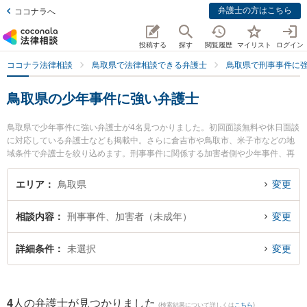
弁護士の方はこちら
ココナラへ
投稿する
探す
閲覧履歴
マイリスト
ログイン
ココナラ法律相談
鳥取県で法律相談できる弁護士
鳥取県で刑事事件に
鳥取県の少年事件に強い弁護士
鳥取県で少年事件に強い弁護士が4名見つかりました。初回面談無料や休日面談
に対応している弁護士なども掲載中。さらに倉吉市や鳥取市、米子市などの地
域条件で弁護士を絞り込めます。刑事事件に関係する加害者側や少年事件、再
犯・前科あり等の細かな分野での絞り込み検索もでき便利です。特に弁護士法
人はくと総合法律事務所の中﨑 雄一弁護士や倉吉うつぶき法律事務所の濵田 卓
エリア
鳥取県
変更
志弁護士、倉吉ひかり法律事務所の辻本 周平弁護士のプロフィール情報や弁護
士費用、強みなどが注目されています。『鳥取県で土日や夜間に発生した少年
相談内容
刑事事件、加害者（未成年）
変更
事件のトラブルを今すぐに弁護士に相談したい』『少年事件のトラブル解決の
実績豊富な近くの弁護士を検索したい』『初回相談無料で少年事件を法律相談
できる鳥取県内の弁護士に相談予約したい』などでお困りの相談者さんにおす
詳細条件
未選択
変更
すめです。
4
人の弁護士が見つかりました
(検索結果について詳しくは
こちら
)