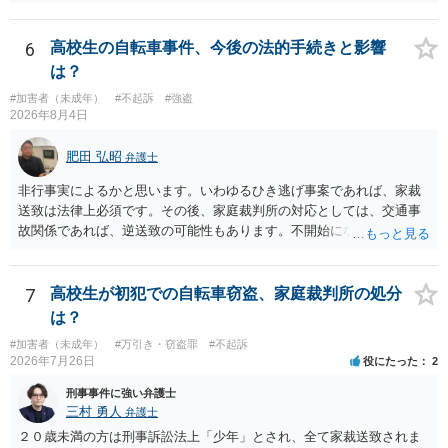
ご不安であれば親に相談の上で、個別に弁護士にご相談されると良い
でしょう。
6
高校生の自転車事件、今後の法的手続きと影響
は？
#加害者（未成年）
#不起訴
#強盗
2026年8月4日
肥田 弘昭
弁護士
非行事実によるかと思います。いわゆるひき逃げ事案であれば、家裁
送致は法律上必須です。その後、家庭裁判所の対応としては、交通事
故関係であれば、逆送致の可能性もあります。不開始になるかどうか
は非行事実次第です。ご参考にしてください。
7
高校生が初犯での自転車窃盗、家庭裁判所の処分
は？
#加害者（未成年）
#万引き・窃盗罪
#不起訴
2026年7月26日
役にたった
2
刑事事件に強い弁護士
三村 勇人
弁護士
２０歳未満の方は刑事訴訟法上「少年」とされ、全て家裁送致されま