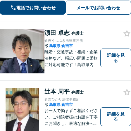
ュニケーションを大切にし、お悩みに
電話でお問い合わせ
メールでお問い合わせ
真摯に寄り添います。どんな些細なこ
とでもまずはお気軽にご相談くださ
い。
濵田 卓志
弁護士
倉吉うつぶき法律事務所
鳥取県
倉吉市
|
離婚・交通事故・相続・企業
詳細を見
法務など、幅広い問題に柔軟
る
に対応可能です！鳥取県内の
皆さまのお役に立てるよう尽
力いたします。「こんな相談
をしてもいいのか」と迷われ
ている方も、お気軽にご相談
辻本 周平
弁護士
ください！【駐車場有】
倉吉ひかり法律事務所
鳥取県
倉吉市
|
お一人で悩まずご相談くださ
詳細を見
い。ご相談者様のお話を丁寧
る
にお聞きし、最適な解決へと
導きます。