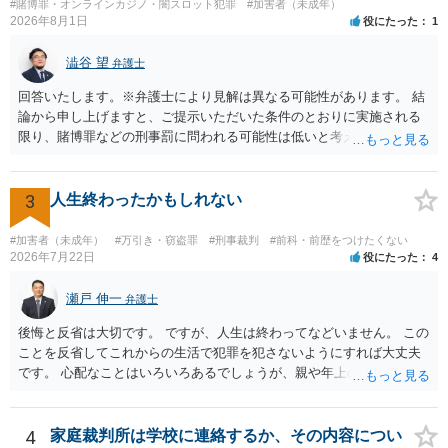
#賭博罪・オンラインカジノ・闇スロット犯罪
#加害者（未成年）
2026年8月1日
役にたった
1
澁谷 望
弁護士
回答いたします。※弁護士により見解は異なる可能性があります。 結
論から申し上げますと、ご提示いただいた条件のとおりに実施される
限り、賭博罪などの刑事罰に問われる可能性は低いと考えられます
が、会場の利用ルールなどの点には注意が必要です。 【質問1への回
答】 賭博罪は、参加者が互いに財物を賭けてその得喪を争う場合に成
立します。 質問者様がご自身のポケットマネーから懸賞として賞金を
3
人生終わったかもしれない
出し、参加者からの参加費が全額会場レンタル費用に充てられて賞金
原資と完全に分離されている場合、参加者が自らの財物を失うリスク
#加害者（未成年）
#万引き・窃盗罪
#刑事裁判
#前科・前歴をつけたくない
が存在しないため賭博罪には該当しないとする見解が一般的です。ま
2026年7月22日
役にたった
4
た、利益を得る目的もないため賭博場開帳図利罪も成立しないと考え
られます。 【質問2への回答】 刑事上の問題は生じにくいものの、民
瀬戸 伸一
弁護士
事・行政上の観点から以下の点が考慮されます。景品表示法について
後悔と反省は大切です。 ですが、人生は終わってなどいません。 この
は事業者が顧客を誘引するためのものではないため対象外と考えられ
ことを反省してこれからの生活で犯罪を犯さないようにすれば大丈夫
ますが、自治会館の利用規約（目的外利用や金銭徴収の可否など）へ
です。 心配なことはいろいろあるでしょうが、親や年上の兄弟や信頼
の抵触が問題となることがあります。 【質問3への回答】 主催者とし
できる人（先生など）に心配事を相談すると心が落ち着くと思いま
ての注意点として、まず参加費がすべて会場代の実費に充てられてい
す。
る記録（領収書や収支の管理）を残し、賞金原資とは無関係であるこ
4
家庭裁判所は学校に連絡するか、その内容につい
とを明確にしておくことが大切です。また、自治会館の管理者に対