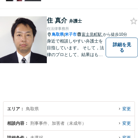
住 真介
弁護士
住法律事務所
鳥取県
米子市
富士見町駅
から徒歩10分
|
身近で相談しやすい弁護士を
詳細を見
目指しています。 そして，法
る
律のプロとして、結果はもち
ろん，解決に至る過程にこだ
わり，質の高いサービスを提
供します。 また，相談者様、
依頼者様の心を理解し，寄り
添いながら問題い解決のサポ
ートを心がけています。
エリア
鳥取県
変更
相談内容
刑事事件、加害者（未成年）
変更
詳細条件
未選択
変更