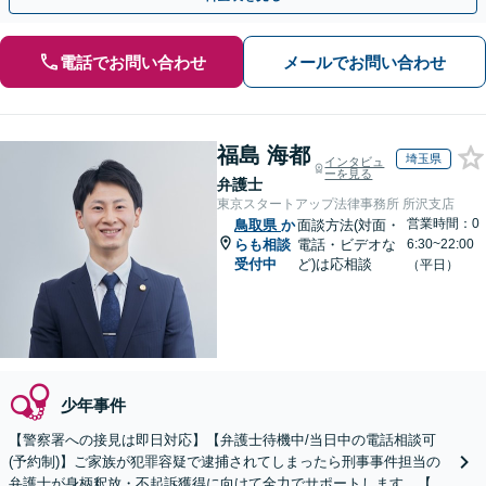
電話でお問い合わせ
メールでお問い合わせ
福島 海都
埼玉県
インタビュ
ーを見る
弁護士
東京スタートアップ法律事務所 所沢支店
営業時間：0
鳥取県
か
面談方法(対面・
らも相談
電話・ビデオな
6:30~22:00
受付中
ど)は応相談
（平日）
少年事件
【警察署への接見は即日対応】【弁護士待機中/当日中の電話相談可
(予約制)】ご家族が犯罪容疑で逮捕されてしまったら刑事事件担当の
弁護士が身柄釈放・不起訴獲得に向けて全力でサポートします。【毎