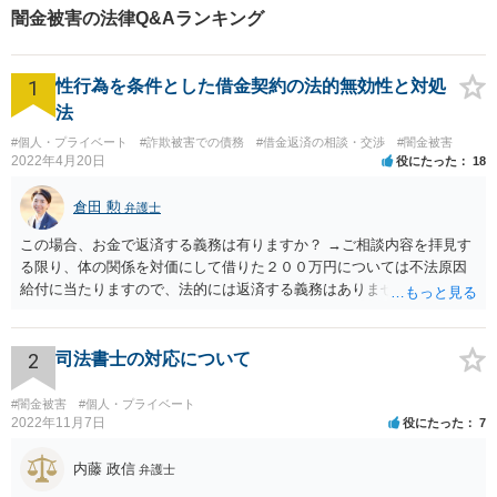
闇金被害の法律Q&Aランキング
1
性行為を条件とした借金契約の法的無効性と対処
法
#個人・プライベート
#詐欺被害での債務
#借金返済の相談・交渉
#闇金被害
2022年4月20日
役にたった
18
倉田 勲
弁護士
この場合、お金で返済する義務は有りますか？ →ご相談内容を拝見す
る限り、体の関係を対価にして借りた２００万円については不法原因
給付に当たりますので、法的には返済する義務はありません。家族に
連絡するなど脅しをしてくるようでしたら、警察でご相談されること
をお勧めします。
2
司法書士の対応について
#闇金被害
#個人・プライベート
2022年11月7日
役にたった
7
内藤 政信
弁護士