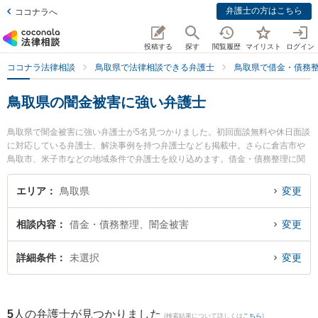
弁護士の方はこちら
ココナラへ
投稿する
探す
閲覧履歴
マイリスト
ログイン
ココナラ法律相談
鳥取県で法律相談できる弁護士
鳥取県で借金・債務
鳥取県の闇金被害に強い弁護士
鳥取県で闇金被害に強い弁護士が5名見つかりました。初回面談無料や休日面談
に対応している弁護士、解決事例を持つ弁護士なども掲載中。さらに倉吉市や
鳥取市、米子市などの地域条件で弁護士を絞り込めます。借金・債務整理に関
係する消費者金融の債務整理やクレジット会社の債務整理、リボ払いの債務整
理等の細かな分野での絞り込み検索もでき便利です。特に弁護士法人はくと総
エリア
鳥取県
変更
合法律事務所の中﨑 雄一弁護士や倉吉ひかり法律事務所の辻本 周平弁護士、住
法律事務所の住 真介弁護士のプロフィール情報や弁護士費用、強みなどが注目
相談内容
借金・債務整理、闇金被害
変更
されています。『鳥取県で土日や夜間に発生した闇金被害のトラブルを今すぐ
に弁護士に相談したい』『闇金被害のトラブル解決の実績豊富な近くの弁護士
を検索したい』『初回相談無料で闇金被害を法律相談できる鳥取県内の弁護士
詳細条件
未選択
変更
に相談予約したい』などでお困りの相談者さんにおすすめです。
5
人の弁護士が見つかりました
(検索結果について詳しくは
こちら
)