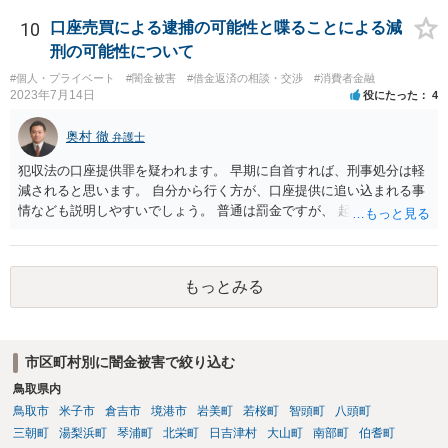
10
口座売買による逮捕の可能性と喋ることによる減
刑の可能性について
#個人・プライベート
#闇金被害
#借金返済の相談・交渉
#消費者金融
2023年7月14日
役にたった
4
奥村 徹
弁護士
犯収法の口座提供罪を疑われます。 早期に自首すれば、刑事処分は軽
減されると思います。 自分から行く方が、口座提供に追い込まれる事
情なども説明しやすいでしょう。 普通は罰金ですが、 起訴猶予も多い
ので有効だと思います。
もっとみる
市区町村別に闇金被害で絞り込む
鳥取県内
鳥取市
米子市
倉吉市
境港市
岩美町
若桜町
智頭町
八頭町
三朝町
湯梨浜町
琴浦町
北栄町
日吉津村
大山町
南部町
伯耆町