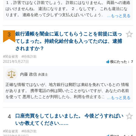
１，詐害ではなく詐欺でしょう。 詐欺にはなりません。 両親への連絡
はいけませんね。 違法になります。 ２，なしです。 これも違法にな
ります。 連絡を絶って少しずつ支払えばいいでしょう。
3
銀行通帳を闇金に返してもらうことを前提に送っ
てしまった。持続化給付金も入ってたのは、逮捕
されますか？
#闇金被害
#特殊詐欺
2021年5月27日
役にたった
7
内藤 政信
弁護士
正確な情報ではないが、地方銀行は郵貯は凍結を免れているとの 情報
があります。 携帯電話の例は聞いたことがないですが、あなたの名前
を使って 悪用したことが判明したら、利用を停止することもあるでし
ょう。 その場合、他の会社の携帯ならば、大丈夫と思います。
4
口座売買をしてしまいました。 今後どうすればい
いか教えてください……
#闇金被害
#特殊詐欺