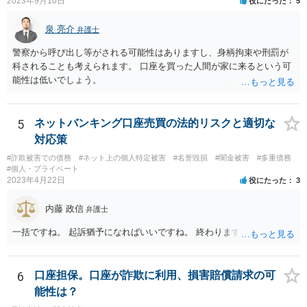
2023年9月10日
役にたった
5
泉 亮介
弁護士
警察から呼び出し等がされる可能性はありますし、身柄拘束や刑罰が
科されることも考えられます。 口座を買った人間が家に来るという可
能性は低いでしょう。
5
ネットバンキング口座売買の法的リスクと適切な
対応策
#詐欺被害での債務
#ネット上の個人特定被害
#名誉毀損
#闇金被害
#多重債務
#個人・プライベート
2023年4月22日
役にたった
3
内藤 政信
弁護士
一括ですね。 起訴猶予になればいいですね。 終わります。
6
口座担保。口座が詐欺に利用、損害賠償請求の可
能性は？