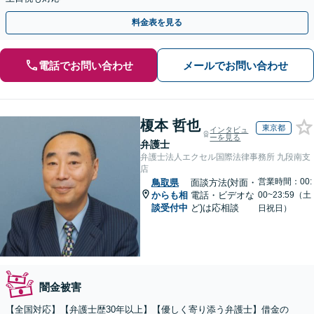
料金表を見る
電話でお問い合わせ
メールでお問い合わせ
榎本 哲也
東京都
インタビュ
ーを見る
弁護士
弁護士法人エクセル国際法律事務所 九段南支
店
営業時間：00:
鳥取県
面談方法(対面・
からも相
電話・ビデオな
00~23:59（土
談受付中
ど)は応相談
日祝日）
闇金被害
【全国対応】【弁護士歴30年以上】【優しく寄り添う弁護士】借金の