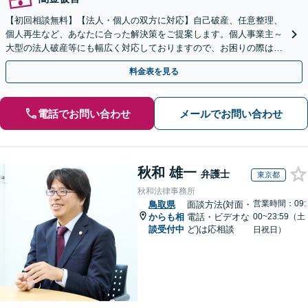
【初回相談無料】【法人・個人の双方に対応】自己破産、任意整理、
個人再生など、あなたに合った解決策をご提案します。個人事業主～
大型の法人破産等にも幅広く対応しておりますので、お困りの際はご
相談ください。新たなスタートを丁寧に支援いたします。
料金表を見る
電話でお問い合わせ
メールでお問い合わせ
秋和 雄一
弁護士
東京都
秋和法律事務所
営業時間：09:
鳥取県
面談方法(対面・
からも相
電話・ビデオな
00~23:59（土
談受付中
ど)は応相談
日祝日）