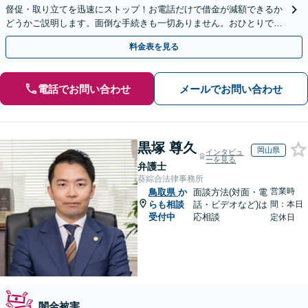
督促・取り立てを迅速にストップ！お電話だけで借金が減額できるか
どうかご説明します。面倒な手続きも一切ありません。おひとりで悩
まず、お気軽にご相談ください。【電話相談可】
料金表を見る
電話でお問い合わせ
メールでお問い合わせ
黒塚 尊久
岡山県
インタビュ
ーを見る
弁護士
葵綜合法律事務所
営業時
鳥取県
か
面談方法(対面・電
らも相談
話・ビデオなど)は
間：本日
受付中
応相談
定休日
闇金被害