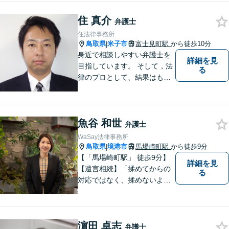
住 真介
弁護士
住法律事務所
鳥取県
米子市
富士見町駅
から徒歩10分
|
身近で相談しやすい弁護士を
詳細を見
目指しています。 そして，法
る
律のプロとして、結果はもち
ろん，解決に至る過程にこだ
わり，質の高いサービスを提
供します。 また，相談者様、
魚谷 和世
依頼者様の心を理解し，寄り
弁護士
添いながら問題い解決のサポ
WaSay法律事務所
ートを心がけています。
鳥取県
境港市
馬場崎町駅
から徒歩9分
|
【「馬場崎町駅」 徒歩9分】
詳細を見
【遺言相続】「揉めてからの
る
対応ではなく、揉めないよう
にする」ことを目指す弁護士
です。 お客様の気持ちに寄り
添い、柔軟かつスムーズな解
濵田 卓志
決を目指します。 どんな些細
弁護士