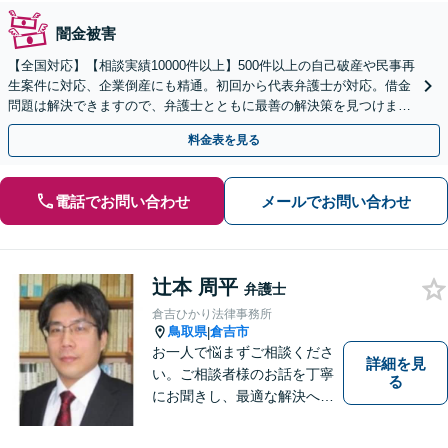
闇金被害
【全国対応】【相談実績10000件以上】500件以上の自己破産や民事再
生案件に対応、企業倒産にも精通。初回から代表弁護士が対応。借金
問題は解決できますので、弁護士とともに最善の解決策を見つけまし
ょう【初回相談無料】【法テラス利用可】
料金表を見る
電話でお問い合わせ
メールでお問い合わせ
辻本 周平
弁護士
倉吉ひかり法律事務所
鳥取県
倉吉市
|
お一人で悩まずご相談くださ
詳細を見
い。ご相談者様のお話を丁寧
る
にお聞きし、最適な解決へと
導きます。