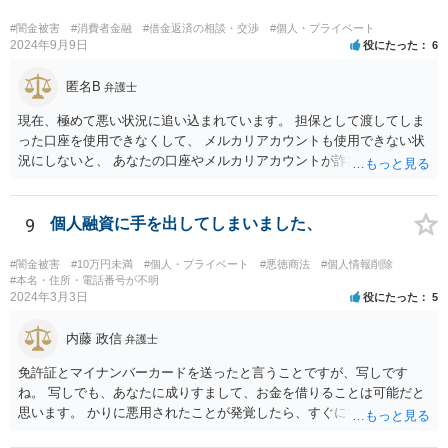
#闇金被害
#消費者金融
#借金返済の相談・交渉
#個人・プライベート
2024年9月9日
役にたった
6
匿名B
弁護士
現在、極めて悪い状況に追い込まれています。 担保として渡してしま
った口座を使用できなくして、 メルカリアカウントも使用できない状
況にしないと、 あなたの口座やメルカリアカウントが詐欺や闇金の取
引に利用される可能性があります。 そうなると、あなたは口座提供の
容疑で警察の調べを受けたり、第三者から損害賠償請求をされるなど
の過酷な状況へと追い込まれていきます。 警察や、金融機関、メルカ
9
個人融資に手を出してしまいました、
リと至急相談して対応されてください。
#闇金被害
#10万円未満
#個人・プライベート
#悪徳商法
#個人情報削除
#本名・住所・電話番号が不明
2024年3月3日
役にたった
5
内藤 政信
弁護士
免許証とマイナンバーカードを送ったと言うことですが、写しです
ね。 写しでも、あなたに成りすまして、お金を借りることは可能だと
思います。 かりに悪用されたことが発覚したら、すぐに警察に相談し
て下さい。