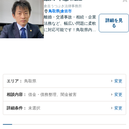
なことでもお気軽にご相談く
倉吉うつぶき法律事務所
ださい。【弁護士歴15年以
鳥取県
倉吉市
|
上】
離婚・交通事故・相続・企業
詳細を見
法務など、幅広い問題に柔軟
る
に対応可能です！鳥取県内の
皆さまのお役に立てるよう尽
力いたします。「こんな相談
をしてもいいのか」と迷われ
ている方も、お気軽にご相談
ください！【駐車場有】
エリア
鳥取県
変更
相談内容
借金・債務整理、闇金被害
変更
詳細条件
未選択
変更