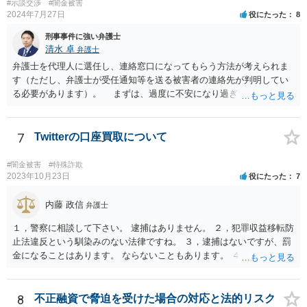
#示談交渉
#闇金被害
2024年7月27日
役にたった
8
刑事事件に強い弁護士
清水 卓
弁護士
弁護士を代理人に選任し、連絡窓口になってもらう方法が考えられま
す（ただし、弁護士が受任通知等を送る被害者の連絡先が判明してい
る必要があります）。 まずは、過度に不安になり過ぎず、少し落ち
着つきましょう。解決の方法として、損害賠償責任の有無を争う、減
額を求めていく、分割等の支払方法を求めて行く等の方法もあります
し、時間的にも、今すぐではなく、時間•期間をかけて対応して行くこ
7
Twitterの口座買取について
とができます。あなたが心身に変調をきたしては、元も子もありませ
んので。 いずれにしても、何かあったら速やか相談可能なお住まい
#闇金被害
#特殊詐欺
の地域の弁護士に直接相談してみて下さい（弁護士会や法テラス等で
2023年10月23日
役にたった
7
も相談を実施しているかと思います）。
内藤 政信
弁護士
１，警察に相談して下さい。 逮捕はありません。 ２，犯罪収益移転防
止法違反という馴染みのない法律ですね。 ３，逮捕はないですが、罰
金になることはあります。 ならないこともあります。 ４，警察に自主
申告が最善です。
8
不正融資で脅迫を受けた場合の対応と法的リスク