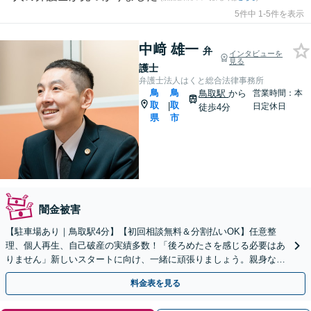
5件中 1-5件を表示
中﨑 雄一
弁
インタビューを
見る
護士
弁護士法人はくと総合法律事務所
鳥
鳥
鳥取駅
から
営業時間：本
取
取
|
日定休日
徒歩4分
県
市
闇金被害
【駐車場あり｜鳥取駅4分】【初回相談無料＆分割払いOK】任意整
理、個人再生、自己破産の実績多数！「後ろめたさを感じる必要はあ
りません」新しいスタートに向け、一緒に頑張りましょう。親身な対
応◎安心してご相談ください。
料金表を見る