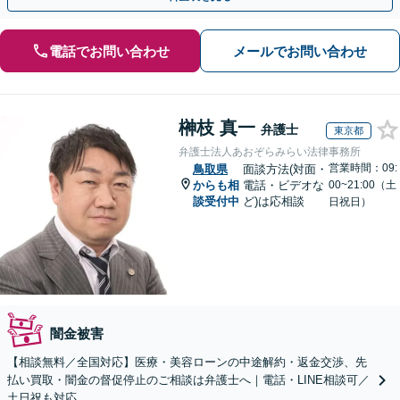
電話でお問い合わせ
メールでお問い合わせ
榊枝 真一
弁護士
東京都
弁護士法人あおぞらみらい法律事務所
営業時間：09:
鳥取県
面談方法(対面・
からも相
電話・ビデオな
00~21:00（土
談受付中
ど)は応相談
日祝日）
闇金被害
【相談無料／全国対応】医療・美容ローンの中途解約・返金交渉、先
払い買取・闇金の督促停止のご相談は弁護士へ｜電話・LINE相談可／
土日祝も対応