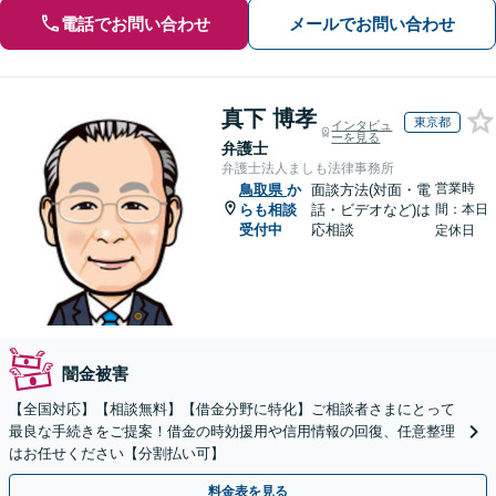
電話でお問い合わせ
メールでお問い合わせ
真下 博孝
東京都
インタビュ
ーを見る
弁護士
弁護士法人ましも法律事務所
営業時
鳥取県
か
面談方法(対面・電
らも相談
話・ビデオなど)は
間：本日
受付中
応相談
定休日
闇金被害
【全国対応】【相談無料】【借金分野に特化】ご相談者さまにとって
最良な手続きをご提案！借金の時効援用や信用情報の回復、任意整理
はお任せください【分割払い可】
料金表を見る