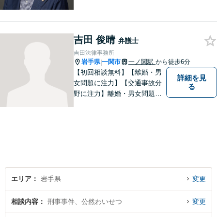
歴10年以上、離婚問題・相
続・労働・刑事事件等幅広く
対応が可能です。可能な限り
専門用語は避け、依頼者様が
吉田 俊晴
弁護士
理解しやすい対応を心がけて
吉田法律事務所
います。【土日祝・時間外対
岩手県
一関市
一ノ関駅
から徒歩6分
|
応可】
【初回相談無料】【離婚・男
詳細を見
女問題に注力】【交通事故分
る
野に注力】離婚・男女問題、
交通事故、遺産相続を中心と
して、一般民事、刑事事件に
ついて幅広く取り扱いしてお
ります。何かお困りごとがご
ざいましたら、お気軽にご相
談ください。
エリア
岩手県
変更
相談内容
刑事事件、公然わいせつ
変更