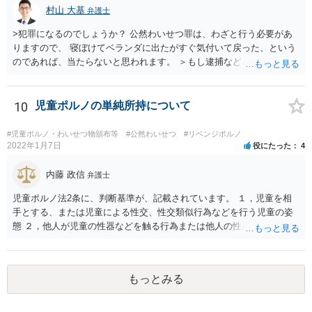
村山 大基
弁護士
>犯罪になるのでしょうか？ 公然わいせつ罪は、わざと行う必要があ
りますので、 寝ぼけてベランダに出たがすぐ気付いて戻った、という
のであれば、当たらないと思われます。 ＞もし逮捕などされたらどう
したらよいでしょうか。 当番弁護士を呼ぶように警察に伝えましょ
う。 当番弁護士というのは、捕まったばかりの方に会いに行き、 無料
で１回助言してくれる弁護士のことです。 ただ、お書きいただいた事
10
児童ポルノの単純所持について
情からすると逮捕の可能性は高くないと思います。
#児童ポルノ・わいせつ物頒布等
#公然わいせつ
#リベンジポルノ
2022年1月7日
役にたった
4
内藤 政信
弁護士
児童ポルノ法2条に、判断基準が、記載されています。 １，児童を相
手とする、または児童による性交、性交類似行為などを行う児童の姿
態 ２，他人が児童の性器などを触る行為または他人の性器などを触る
行為などを行う児童の姿態であり、性欲を興奮させる、または刺激す
るもの ３、衣服の全部または一部を着けない児童の姿態であり、殊更
に児童の性的な部位(性器・性器の周辺・臀部・胸部)が露出または強調
もっとみる
されているものであり、性欲を興奮させる、または刺激するもの これ
らにあたらないという判断でしょう。 したがって、入手しても問題な
いですね。