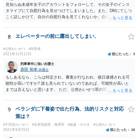
見知らぬ未成年女子のアカウントをフォローして、その女子のインス
タライブにて自慰行為を見せつけてしまいました。また、DMにてしつ
こく話しかけて、自分の自慰行為を見てくれないか、自慰行為を見せ
てくれないかと何度も頼んでしまいました。 という行為は、青少年条
例違反（わいせつ行為）や公然わいせつ罪を疑われる行為で、警察に
知られれば捜査が始まるでしょう。 逮捕される危険はありますが、
8
エレベーターの前に露出してしまい、
可能性の％はわかりません。 対応としては自首は有効だとは思います
が、なかなな自首として受理されることがないのと、あちらがどの警
#公然わいせつ
#加害者
察なのかがわからないとあちらの警察に検挙されることもあるので、
2021年12月12日
役にたった
3
容易ではない感じです
刑事事件に強い弁護士
原田 和幸
弁護士
もしあるなら、こらは特定され、審査が行なわれ、後日逮捕される可
能性が高いですか? 誰も見られていないのであれば、可能性が高いと
までは言えないと思います。 ただ、公然わいせつ罪の可能性がありま
すので、今後は止めたほうがよいと思います。
9
ベランダに下着姿で出た行為、法的リスクと対応
策は？
#不同意わいせつ
#名誉毀損罪・侮辱罪
#盗撮・のぞき
#公然わいせつ
2021年9月25日
役にたった
10