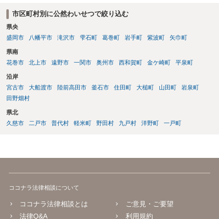
市区町村別に公然わいせつで絞り込む
県央
盛岡市
八幡平市
滝沢市
雫石町
葛巻町
岩手町
紫波町
矢巾町
県南
花巻市
北上市
遠野市
一関市
奥州市
西和賀町
金ケ崎町
平泉町
沿岸
宮古市
大船渡市
陸前高田市
釜石市
住田町
大槌町
山田町
岩泉町
田野畑村
県北
久慈市
二戸市
普代村
軽米町
野田村
九戸村
洋野町
一戸町
ココナラ法律相談について
ココナラ法律相談とは
ご意見・ご要望
法律Q&A
利用規約