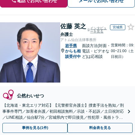
電話でお問い合わせ
メールでお問い合わせ
佐藤 英之
宮城県
インタビュ
ーを見る
弁護士
アトム仙台法律事務所
営業時間：09:
岩手県
面談方法(対面・
からも相
電話・ビデオな
00~21:00（土
談受付中
ど)は応相談
日祝日）
公然わいせつ
【北海道・東北エリア対応】【元警察官弁護士】捜査手法を熟知／刑
事事件専門／加害者弁護／初回相談無料／示談・不起訴／土日祝対応
／LINE相談／仙台駅7分／宮城県内で即日接見／性犯罪・風俗トラブ
ルに強い／家族が逮捕されたら至急ご連絡を！
事例を見る(1件)
料金表を見る