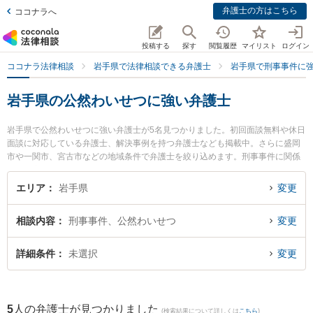
弁護士の方はこちら
ココナラへ
投稿する
探す
閲覧履歴
マイリスト
ログイン
ココナラ法律相談
岩手県で法律相談できる弁護士
岩手県で刑事事件に
岩手県の公然わいせつに強い弁護士
岩手県で公然わいせつに強い弁護士が5名見つかりました。初回面談無料や休日
面談に対応している弁護士、解決事例を持つ弁護士なども掲載中。さらに盛岡
市や一関市、宮古市などの地域条件で弁護士を絞り込めます。刑事事件に関係
する加害者側や少年事件、再犯・前科あり等の細かな分野での絞り込み検索も
でき便利です。特にベリーベスト法律事務所 盛岡オフィスの小野寺 宏行弁護士
エリア
岩手県
変更
や弁護士法人稲葉セントラル法律事務所 盛岡オフィスの田中 宏宜弁護士、盛岡
南法律事務所の高橋 海渡弁護士のプロフィール情報や弁護士費用、強みなどが
相談内容
刑事事件、公然わいせつ
変更
注目されています。『岩手県で土日や夜間に発生した公然わいせつのトラブル
を今すぐに弁護士に相談したい』『公然わいせつのトラブル解決の実績豊富な
近くの弁護士を検索したい』『初回相談無料で公然わいせつを法律相談できる
詳細条件
未選択
変更
岩手県内の弁護士に相談予約したい』などでお困りの相談者さんにおすすめで
す。
5
人の弁護士が見つかりました
(検索結果について詳しくは
こちら
)