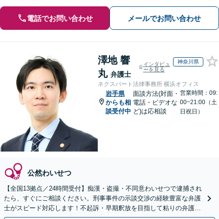
電話でお問い合わせ
メールでお問い合わせ
澤地 響
神奈川県
インタビュ
ーを見る
丸
弁護士
ネクスパート法律事務所 横浜オフィス
営業時間：09:
岩手県
面談方法(対面・
からも相
電話・ビデオな
00~21:00（土
談受付中
ど)は応相談
日祝日）
公然わいせつ
【全国13拠点／24時間受付】痴漢・盗撮・不同意わいせつで逮捕され
たら、すぐにご相談ください。刑事事件の示談交渉の経験豊富な弁護
士がスピード対応します！不起訴・早期釈放を目指して粘りの弁護活
動を行います。