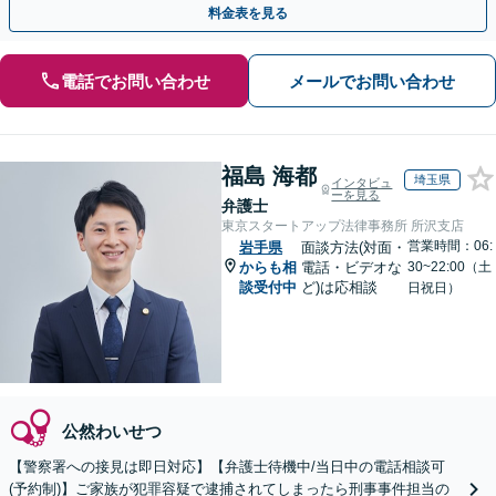
料金表を見る
電話でお問い合わせ
メールでお問い合わせ
福島 海都
埼玉県
インタビュ
ーを見る
弁護士
東京スタートアップ法律事務所 所沢支店
営業時間：06:
岩手県
面談方法(対面・
からも相
電話・ビデオな
30~22:00（土
談受付中
ど)は応相談
日祝日）
公然わいせつ
【警察署への接見は即日対応】【弁護士待機中/当日中の電話相談可
(予約制)】ご家族が犯罪容疑で逮捕されてしまったら刑事事件担当の