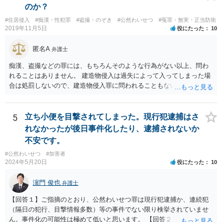
のか？
#住居侵入
#痴漢・性犯罪
#盗撮・のぞき
#公然わいせつ
#冤罪・無実・正当防衛
2019年11月5日
役にたった
10
匿名A
弁護士
痴漢、盗撮などの罪には、もちろんそのような行為がない以上、問わ
れることはありません。 建造物侵入は過失によって入ってしまった場
合は処罰しないので、建造物侵入罪に問われることもないでしょう。
自ら警察署に行っていることから、逃亡のおそれも認められず逮捕さ
れることもないでしょうし、そのまま帰された以上おそらく立件もさ
れず取り調べもないと思います。
5
立ち小便を目撃されてしまった。現行犯逮捕はさ
れなかったが後日事件化したり、逮捕されないか
不安です。
#公然わいせつ
#加害者
2024年5月20日
役にたった
10
濵門 俊也
弁護士
【回答１】ご指摘のとおり、公然わいせつ罪は現行犯逮捕か、連続犯
（隔日の犯行、目撃情報多数）等の事件でない限り検挙されていませ
ん。事件化の可能性は極めて低いと思います。 【回答２】先に指摘し