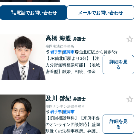
れる弁護士を目指しています。お困り
の際はおひとりで悩まず、お気軽にご
電話でお問い合わせ
メールでお問い合わせ
連絡ください。【WEB面談可】
高橋 海渡
弁護士
盛岡南法律事務所
岩手県
盛岡市
仙北町駅
から徒歩3分
|
【JR仙北町駅より3分】【注
詳細を見
力分野無料相談可能】【地域
る
密着型】離婚、相続、借金、
交通事故、刑事事件など。ご
依頼者さまのお悩み解決の手
助けをすることが使命だと思
及川 啓紀
っています。どんなささいな
弁護士
ことでも構いません。お気軽
盛岡ナンテン法律事務所
にご相談ください。
岩手県
盛岡市
|
【初回相談無料】【来所不要
詳細を見
のオンライン面談対応】盛岡
る
駅近くの法律事務所。弁護士