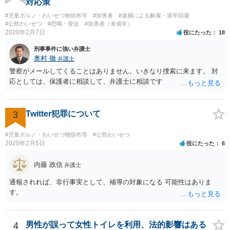
対応策
#児童ポルノ・わいせつ物頒布等
#加害者
#逮捕による解雇・退学回避
#公然わいせつ
#恐喝・脅迫
#加害者（未成年）
2020年2月7日
役にたった
18
刑事事件に強い弁護士
奥村 徹
弁護士
警察がメールしてくることはありません。いきなり捜索に来ます。 対
応としては、保護者に相談して、弁護士に相談です
3
Twitter犯罪について
#児童ポルノ・わいせつ物頒布等
#公然わいせつ
2020年2月5日
役にたった
6
内藤 政信
弁護士
通報されれば、非行事実として、補導の対象になる 可能性はありま
す。
4
男性が誤って女性トイレを利用、法的影響はある