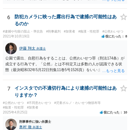
たとおり、本件は事件化されません。
6
防犯カメラに映った露出行為で逮捕の可能性はあ
るのか
#逮捕や勾留の阻止・準抗告
#刑事裁判
#加害者
#痴漢・性犯罪
#公然わいせつ
2021年10月19日
役にたった
8
伊藤 翔太
弁護士
公園で露出、自慰行為をすることは、公然わいせつ罪（刑法174条）が
成立する行為です。「公然」とは不特定又は多数の人が認識できる状
態（最決昭和32年5月22日刑集11巻5号1526頁）をいいます。公園は不
特定多数の人間が利用する場所ですので、この場所で、露出や自慰を
することは公然わいせつとなるでしょう。このような行為は実際に不
特定多数の者に認識される必要まではありません。 ですので、事実と
7
インスタでの不適切行為により逮捕の可能性はあ
して公然わいせつ罪が成立している可能性が高いですし、防犯カメラ
りますか？
に写っているとすればそれが証拠となるため、なんらかの刑事処分が
#公然わいせつ
#不同意わいせつ
#児童ポルノ・わいせつ物頒布等
なされる可能性はあります。もちろん逮捕されるリスクもございます
#痴漢・性犯罪
#加害者
が、そこは他に逃亡や罪証隠滅の可能性等も考慮しなければならない
2025年4月25日
役にたった
10
ので、なんともいえません（ただし、ご質問のないようからするとそ
刑事事件に強い弁護士
れほど逮捕リスクは高くないのではないかと思います）。
奥村 徹
弁護士