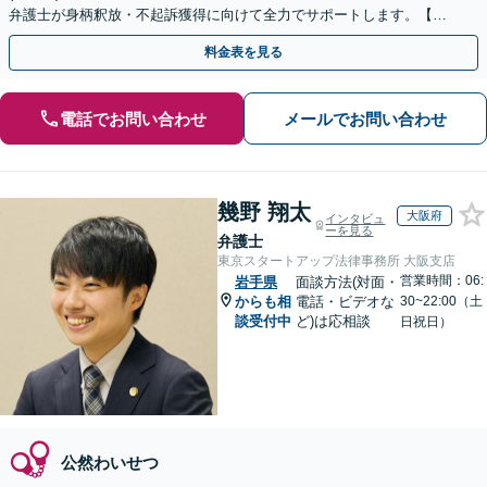
弁護士が身柄釈放・不起訴獲得に向けて全力でサポートします。【毎
月100名以上の相談実績】【全国対応】
料金表を見る
電話でお問い合わせ
メールでお問い合わせ
幾野 翔太
大阪府
インタビュ
ーを見る
弁護士
東京スタートアップ法律事務所 大阪支店
営業時間：06:
岩手県
面談方法(対面・
からも相
電話・ビデオな
30~22:00（土
談受付中
ど)は応相談
日祝日）
公然わいせつ