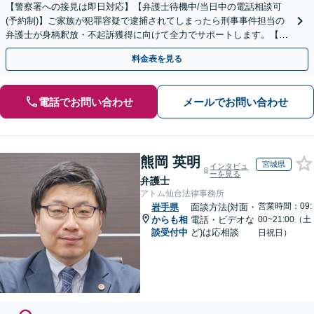
【警察署への接見は即日対応】【弁護士待機中/当日中の電話相談可
(予約制)】ご家族が犯罪容疑で逮捕されてしまったら刑事事件担当の
弁護士が身柄釈放・不起訴獲得に向けて全力でサポートします。【毎
月100名以上の相談実績】【全国対応】
料金表を見る
電話でお問い合わせ
メールでお問い合わせ
熊岡 英明
宮城県
インタビュ
ーを見る
弁護士
アトム仙台法律事務所
営業時間：09:
岩手県
面談方法(対面・
からも相
電話・ビデオな
00~21:00（土
談受付中
ど)は応相談
日祝日）