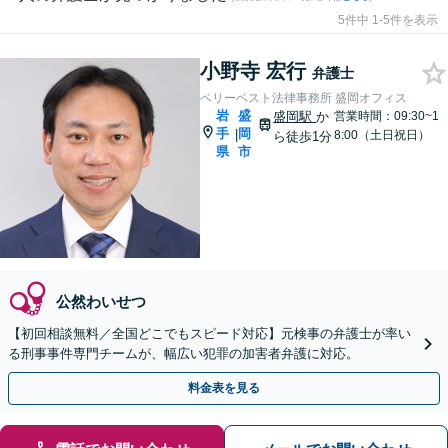
5件中 1-5件を表示
小野寺 宏行
弁護士
ベリーベスト法律事務所 盛岡オフィス
岩
盛
盛岡駅
か
営業時間：09:30~1
手
岡
|
8:00（土日祝日）
ら徒歩1分
県
市
公然わいせつ
【初回相談無料／全国どこでもスピード対応】元検事の弁護士が率い
る刑事事件専門チームが、幅広い犯罪の加害者弁護に対応。
料金表を見る