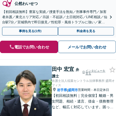
公然わいせつ
【初回相談無料】豊富な実績／捜査手法を熟知／刑事事件専門／加害
者弁護／東北エリア対応／示談・不起訴／土日祝対応／LINE相談／仙
台駅7分／宮城県内で即日接見／性犯罪・風俗トラブルに強い／家族
が逮捕されたら至急ご連絡を！
事例を見る(1件)
料金表を見る
電話でお問い合わせ
メールでお問い合わせ
田中 宏宜
弁
インタビューを
見る
護士
弁護士法人稲葉セントラル法律事務所 盛岡オ
フィス
岩手県
盛岡市
営業時間：本日定休日
|
【初回相談無料｜完全個室】離婚・男
女問題、相続・遺言、借金・債務整理
など、幅広く対応しています。困って
いる人に寄り添い、最も身近で助けら