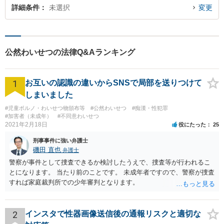
詳細条件
未選択
変更
公然わいせつの法律Q&Aランキング
1
お互いの認識の違いからSNSで局部を送りつけて
しまいました
#児童ポルノ・わいせつ物頒布等
#公然わいせつ
#痴漢・性犯罪
#加害者（未成年）
#不同意わいせつ
2021年2月18日
役にたった
25
刑事事件に強い弁護士
磯田 直也
弁護士
警察が事件として捜査できるか検討したうえで、捜査等が行われるこ
とになります。 当たり前のことです。 未成年者ですので、警察が捜査
すれば家庭裁判所での少年審判となります。
2
インスタで性器画像送信後の通報リスクと適切な