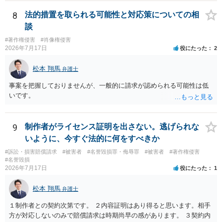
その人が会社を経営しているようで仕事が飛んだとのことでその分の
賠償金と8人分の従業員の年間利益を請求すると言われています。」で
8
法的措置を取られる可能性と対応策についての相
の計算がすべて損害とならないかと思いますので、損害額で争っても
談
良いかと思います。ご参考にしてください。
#著作権侵害
#肖像権侵害
2026年7月17日
役にたった
2
松本 翔馬
弁護士
事案を把握しておりませんが、一般的に請求が認められる可能性は低
いです。
9
制作者がライセンス証明を出さない。逃げられな
いように、今すぐ法的に何をすべきか
#訴訟・損害賠償請求
#被害者
#名誉毀損罪・侮辱罪
#被害者
#著作権侵害
#名誉毀損
2026年7月17日
役にたった
1
松本 翔馬
弁護士
１制作者との契約次第です。 ２内容証明はあり得ると思います。相手
方が対応しないのみで賠償請求は時期尚早の感があります。 ３契約内