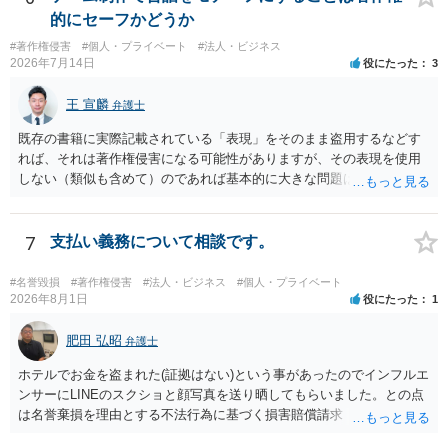
し、公式商品やライセンス商品と誤認させる販売方法であれば、商標
的にセーフかどうか
権や不正競争防止法上の問題が生じ得ます。家具のデザインに著作権
#著作権侵害
#個人・プライベート
#法人・ビジネス
が認められる場合は、著作権も別途問題となります。 無料のSNS投稿
2026年7月14日
役にたった
3
やプレゼントでも、著作権侵害は成立し得ます。商標権については、
有料か無料かよりも、商標として使用しているかが重要です。 また、
王 宣麟
弁護士
日本の商標権は原則として日本国内にのみ効力を持ちます。外国で販
売する場合は、販売国の商標・意匠等を確認する必要があります。 他
既存の書籍に実際記載されている「表現」をそのまま盗用するなどす
の作家の例は、許諾を得ている、権利が消滅している、侵害に当たら
れば、それは著作権侵害になる可能性がありますが、その表現を使用
ない、又は単に権利行使されていないなど、様々な可能性がありま
しない（類似も含めて）のであれば基本的に大きな問題は生じないか
す。他人が販売していることだけでは、適法とは判断できません。
と思います。 著作権が守るのは「アイデア」ではなく「具体的な表
現」であり、昔話の大筋や設定の骨子だけを使うのは、一般にアイデ
ア利用の範囲です。 一方で、特定の作品の文章をそのまま使うことは
7
支払い義務について相談です。
もちろん、表現の選び方や展開が「その作品の本質的特徴を直接感得
できる」レベルだと、翻案や二次的著作物の問題が出ますのでこの点
#名誉毀損
#著作権侵害
#法人・ビジネス
#個人・プライベート
はご留意ください。
2026年8月1日
役にたった
1
肥田 弘昭
弁護士
ホテルでお金を盗まれた(証拠はない)という事があったのでインフルエ
ンサーにLINEのスクショと顔写真を送り晒してもらいました。との点
は名誉棄損を理由とする不法行為に基づく損害賠償請求（共同不法行
為）の対象となるかと思います。但し、慰謝料額としては、「その後