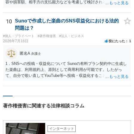
容や損害額、相手方の支払能力などを考慮して検討されるとよいでし
ょう ４損害賠償請求が考えられます。調査費用や弁護士費用も含め請
求する場合もありますが、認められるのはごく一部です。 ５事案の詳
細な検討が必要です。遅延損害金の発生なども確認するとよいでしょ
10
Sunoで作成した楽曲のSNS収益化における法的
う。 ６弁護士に窓口を一本化して、直接連絡を避けることも方法の一
問題は？
つです。
#個人・プライベート
#著作権侵害
#法人・ビジネス
2026年7月16日
役にたった
1
匿名A
弁護士
1．SNSへの投稿・収益化について Sunoの有料プラン契約中に生成し
た楽曲は、利用規約上、原則として商用利用が可能です。したがっ
て、自分で歌い直してYouTube等へ投稿・収益化することも、通常は
可能と考えられます。ただし、生成時点のプランと最新の利用規約は
確認してください。 2．メロディーや伴奏の使用について AIボーカル
を自分の歌声に差し替えても、メロディーや伴奏を使用する以上、Su
noの規約が適用されます。有料プランで適法に生成したものであれ
著作権侵害に関連する法律相談コラム
ば、原則として使用可能です。 3．著作権とJASRAC登録について Su
noが商用利用を認めていても、日本法上、その楽曲に著作権が発生す
るとは限りません。AIが自動生成したメロディーや伴奏について、人
の創作的な関与が乏しい場合、著作権が認められない可能性がありま
インターネット
す。自分で歌い直しただけで、作曲部分の著作権が発生するわけでも