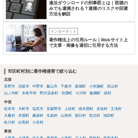
ありません。 なお、自分で歌い直した歌唱については、楽曲自体に著
違法ダウンロードの刑事罰とは｜視聴の
作権が成立するか否かとは別に、実演家としての著作隣接権が生じま
みでも逮捕される？逮捕のリスクや回避
す。ただし、この権利は、Sunoが生成したメロディーや伴奏自体につ
方法を解説
いて著作権を取得することを意味するものではありません。 JASRAC
への登録は必須ではありません。登録を希望する場合は、自分が作
インターネット
詞、作曲、編曲等にどの程度創作的に関与したかを説明できることが
重要です。 4．音楽配信やライブについて SpotifyやApple Musicでの
著作権法上の引用ルール｜Webサイト上
配信、販売、ライブでの歌唱も、Sunoの規約上の商用利用条件を満た
で文章・画像を適切に引用する方法
せば、原則として可能です。ただし、配信サービスごとのAI生成音楽
に関する規約も確認する必要があります。 5．注意点について 生成
日、有料プランの契約状況、プロンプト、修正・編集の履歴を保存し
ておくことをお勧めします。また、既存の楽曲と偶然類似する可能性
市区町村別に著作権侵害で絞り込む
や、第三者が同じような楽曲を生成する可能性にも注意が必要です。
北信
最終的には、個別の楽曲の制作過程と、利用時点のSuno及び配信サー
長野市
須坂市
中野市
飯山市
千曲市
坂城町
小布施町
高山村
ビスの規約を確認して判断することになります。
山ノ内町
木島平村
野沢温泉村
信濃町
小川村
飯綱町
栄村
中信
松本市
大町市
塩尻市
安曇野市
上松町
南木曽町
木祖村
王滝村
大桑村
木曽町
麻績村
生坂村
山形村
朝日村
筑北村
池田町
松川村
白馬村
小谷村
東信
上田市
小諸市
佐久市
東御市
小海町
川上村
南牧村
南相木村