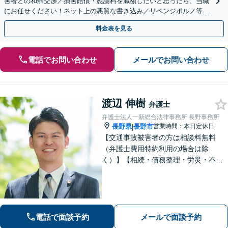
害者との和解交渉／損害賠償・慰謝料を減額したいと思ったら、当職
にお任せください！ネット上の悪質な書き込み／リベンジポルノ等、
代表弁護士が最後まで対応【関東エリア以外の相談も可】
料金表を見る
電話でお問い合わせ
メールでお問い合わせ
渡辺 伸樹
弁護士
弁護士法人一新総合法律事務所 長野事務所
長野県
長野市
営業時間：本日定休日
|
【交通事故被害者の方は相談料無料
（弁護士費用特約利用の場合は除
く）】【相続・債務整理・労災・不貞
慰謝料は相談料初回無料】長野県庁前
の法律事務所です。弁護士との相談が
初めての方でも安心してご相談いただ
けます。お気軽にお問い合わせくださ
い。
電話で面談予約
メールで面談予約