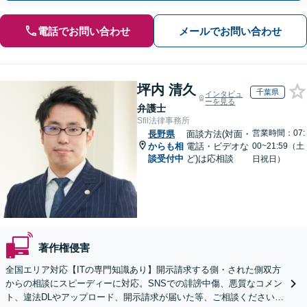
電話でお問い合わせ
メールでお問い合わせ
坪内 清久
千葉県
インタビュ
ーを見る
弁護士
Sfil法律事務所
営業時間：07:
長野県
面談方法(対面・
からも相
電話・ビデオな
00~21:59（土
談受付中
ど)は応相談
日祝日）
著作権侵害
全国エリア対応【ITの専門知識あり】開示請求する側・された側双方
からの相談にスピーディーに対応。SNSでの誹謗中傷、悪質なコメン
ト、違法DLやアップロード、開示請求が届いた等、ご相談ください