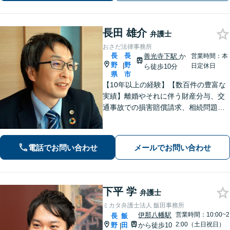
長田 雄介
弁護士
おさだ法律事務所
長
長
善光寺下駅
か
営業時間：本
野
野
|
日定休日
ら徒歩10分
県
市
【10年以上の経験】【数百件の豊富な
実績】離婚やそれに伴う財産分与、交
通事故での損害賠償請求、相続問題な
ど幅広い依頼に対応。事務員もベテラ
ンで経験豊富。プライバシーも安心の
戸建て事務所です。【休日・夜間相談
電話でお問い合わせ
メールでお問い合わせ
可】
下平 学
弁護士
ミカタ弁護士法人 飯田事務所
伊那八幡駅
営業時間：10:00~2
長
飯
2:00（土日祝日）
野
田
から徒歩10
|