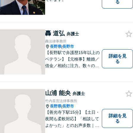
る
轟 道弘
弁護士
轟法律事務所
長野県
長野市
|
【長野駅で弁護歴15年以上の
詳細を見
ベテラン】【元検事】離婚／
る
借金／相続に注力。数々の実
績を挙げてきた弁護士が、お
一人おひとりに寄り添い、皆
様の権利を守ります。社会情
勢に合わせ、日々知見をアッ
山浦 能央
弁護士
プデートしながら事件に取り
竹内喜宜法律事務所
組みます！【駐車場有】
長野県
長野市
|
【善光寺下駅15分】【土日・
詳細を見
夜間も柔軟対応】「相談して
る
よかった」とのお声多数｜交
通事故・相続・企業法務など