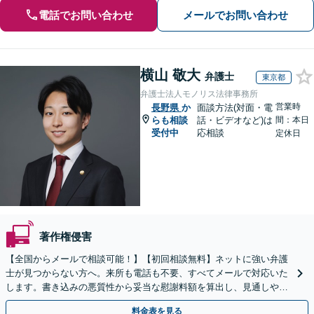
電話でお問い合わせ
メールでお問い合わせ
横山 敬大
弁護士
東京都
弁護士法人モノリス法律事務所
営業時
長野県
か
面談方法(対面・電
らも相談
話・ビデオなど)は
間：本日
受付中
応相談
定休日
著作権侵害
【全国からメールで相談可能！】【初回相談無料】ネットに強い弁護
士が見つからない方へ。来所も電話も不要、すべてメールで対応いた
します。書き込みの悪質性から妥当な慰謝料額を算出し、見通しや費
用面のリスクも包み隠さずお伝えしサポートします。
料金表を見る