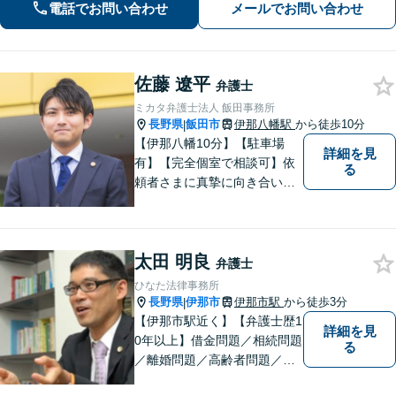
電話でお問い合わせ
メールでお問い合わせ
佐藤 遼平
弁護士
ミカタ弁護士法人 飯田事務所
長野県
飯田市
伊那八幡駅
から徒歩10分
|
【伊那八幡10分】【駐車場
詳細を見
有】【完全個室で相談可】依
る
頼者さまに真摯に向き合い、
被害者の方のことも十分考慮
した上で事件を解決していき
ます。当事務所の対象エリア
太田 明良
は日本全国です。 遠方の方は
弁護士
Web面談や電話でのご連絡が
ひなた法律事務所
可能です。
長野県
伊那市
伊那市駅
から徒歩3分
|
【伊那市駅近く】【弁護士歴1
詳細を見
0年以上】借金問題／相続問題
る
／離婚問題／高齢者問題／相
続問題／環境問題／企業法務