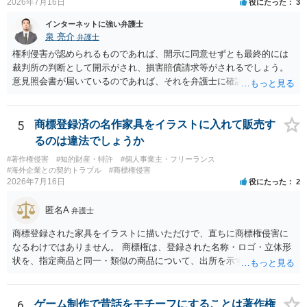
2026年7月16日
役にたった
3
でしょう。 文章についても、単に所々表現を変えただけで適法になる
す。営業目的であり、本人も掲載を拒否していることは、違法性を認
とは限りません。医学上の事実を理解したうえで、ご自身の表現と構
インターネットに強い弁護士
める方向の事情となりますが、自動的に肖像権侵害となるわけではあ
成でまとめる必要があります。 安全にSNSで公開するには、教科書の
泉 亮介
弁護士
りません。 まず、見積書、メール、チャット、デザイナーの利用規約
図をトレース・模写した部分は掲載せず、人体の構造という事実を基
を確認したうえで、「提供素材及びこれを含む画面の複製・SNS掲載
権利侵害が認められるものであれば、開示に同意せずとも最終的には
に、自分で構図や表現を工夫して作図する方法が考えられます。ま
を許諾しない」と書面で明確に通知することをお勧めします。すでに
裁判所の判断として開示がされ、損害賠償請求等がされるでしょう。
た、改変・SNS掲載が認められたオープンライセンス素材を、利用条
掲載された場合は、URL、掲載日時、画面を保存してから削除を求め
意見照会書が届いているのであれば、それを弁護士に確認してもらっ
件に従って使う方法もあります。トレースした図を残したい場合は、
てください。
た上で、アドバイスをうけ、必要であれば弁護士に依頼をされると良
自分だけの学習用にとどめるのが安全です。
いかと思われます。
5
商標登録済の名作家具をイラストに入れて販売す
るのは違法でしょうか
#著作権侵害
#知的財産・特許
#個人事業主・フリーランス
#海外企業との契約トラブル
#商標権侵害
2026年7月16日
役にたった
2
匿名A
弁護士
商標登録された家具をイラストに描いただけで、直ちに商標権侵害に
なるわけではありません。 商標権は、登録された名称・ロゴ・立体形
状を、指定商品と同一・類似の商品について、出所を示す表示として
使用した場合に問題となります。したがって、家具を作品の題材とし
て描くにとどまる場合は、通常、商標権侵害にはなりにくいと考えら
れます。 ただし、家具名や特徴的な形状を商品名・広告に大きく表示
6
ゲーム制作で昔話をモチーフにすることは著作権