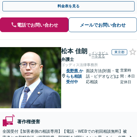
【WEB面談OK&解決実績豊富】【千葉中央駅4分】
料金表を見る
電話でお問い合わせ
メールでお問い合わせ
松本 佳朗
東京都
インタビュ
ーを見る
弁護士
ゴッディス法律事務所
営業時
長野県
か
面談方法(対面・電
らも相談
話・ビデオなど)は
間：本日
受付中
応相談
定休日
著作権侵害
全国受付【加害者側の相談専用】【電話・WEBでの初回相談無料】被