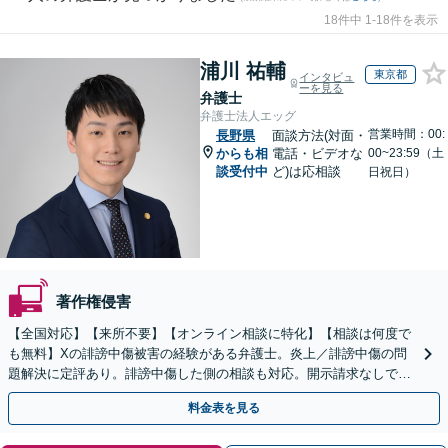
18件中 1-18件を表示
浦川 祐輔
東京都
インタビュ
ーを見る
弁護士
弁護士法人エッグ
営業時間：00:
長野県
面談方法(対面・
からも相
電話・ビデオな
00~23:59（土
談受付中
ど)は応相談
日祝日）
著作権侵害
【全国対応】【来所不要】【オンライン相談に特化】【相談は何度で
も無料】Xの誹謗中傷被害の経験がある弁護士。炎上／誹謗中傷の問
題解決に定評あり。誹謗中傷した側の相談も対応。開示請求なしで本
人の特定ができる場合もあり。
料金表を見る