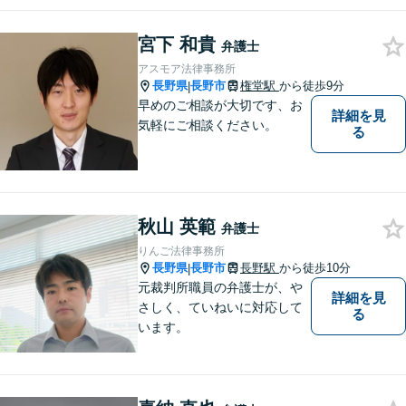
など、幅広い法律トラブルの
ご相談を承ります。【地域に
宮下 和貴
根ざした弁護士】もし何かお
弁護士
困りな事がございましたらお
アスモア法律事務所
気軽にご相談ください。
長野県
長野市
権堂駅
から徒歩9分
|
早めのご相談が大切です、お
詳細を見
気軽にご相談ください。
る
秋山 英範
弁護士
りんご法律事務所
長野県
長野市
長野駅
から徒歩10分
|
元裁判所職員の弁護士が、や
詳細を見
さしく、ていねいに対応して
る
います。