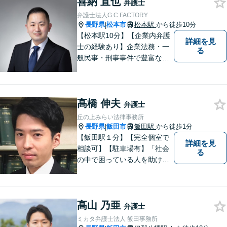
喜納 直也
弁護士
弁護士法人G.C FACTORY
長野県
松本市
松本駅
から徒歩10分
|
【松本駅10分】【企業内弁護
詳細を見
士の経験あり】企業法務・一
る
般民事・刑事事件で豊富な実
績あり。「依頼をして良かっ
た。」と言っていただけるよ
うなリーガルサービスをご提
髙橋 伸夫
供します。
弁護士
丘の上みらい法律事務所
長野県
飯田市
飯田駅
から徒歩1分
|
【飯田駅１分】【完全個室で
詳細を見
相談可】【駐車場有】「社会
る
の中で困っている人を助けた
い」との思いから、弁護士に
なることを志しました。多く
の方から相談しやすい弁護士
髙山 乃亜
であることを心がけ、誠実
弁護士
に、そして丁寧に対応してい
ミカタ弁護士法人 飯田事務所
きます。