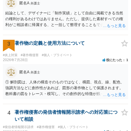
匿名A
弁護士
非営利であれば「表現の自由」「創作物」としての側面が強く評価さ
れる可能性があります。一方、広告収益がある場合は「商業利用」と
結論として、デザイナーに「制作実績」として自由に掲載できる当然
しての色彩が強まり、リスクが高まる可能性があります。 公開前に変
の権利があるわけではありません。ただし、提供した素材すべての権
更・確認しておく事項については、公開の場でアドバイスするにも限
利がご相談者に帰属する、と一括して整理することもできません。 ご
界があるかと思うので、資料等を持参の上、弁護士に相談されること
自身が撮影・執筆した写真や文章は、創作性があれば原則としてご自
も一つかと存じます。
身が著作権者です。 他方、ブランド名、文字主体のロゴ、商品情報、
短いキャッチコピー、販売コンセプトなどは、通常、著作物には当た
3
著作物の定義と使用方法について
りません。ただし、ロゴに独自の図形やイラスト等が含まれる場合に
は、その表現部分が著作物となる可能性があります。 また、人物写真
#炎上対策
#著作権侵害
#個人・プライベート
の著作権は撮影者に、肖像に関する権利は被写体本人に帰属します
2026年7月28日
役にたった
1
（著作権法2条・17条）。 ウェブサイト全体に当然に著作権が生じる
わけではありません。デザイナーが独自に制作したイラストやバナー
匿名A
弁護士
等は別として、一般的なレイアウトや配色、依頼者から提供された素
① 解剖図は、人体の構造そのものではなく、構図、視点、線、配色、
材を希望に沿って配置した部分には、通常、著作物性は認められにく
強調方法などに創作性があれば、図形の著作物として保護されます。
いと考えられます。仮に具体的な画面構成の一部に創作性が認められ
教科書の図をトレース・模写し、その創作的な特徴が残っていれば、
ても、その権利は当該部分に限られ、ご相談者の写真や文章等を制作
完全一致でなくても複製・翻案に当たる可能性があります。非営利で
実績として掲載する権限まで当然に生じるものではありません。 もっ
も、SNSへの公開は私的使用には当たりません。 ② 出典を記載するだ
とも、契約書がなくても、見積書、メール、利用規約等に実績掲載へ
けでは、適法な引用にはなりません。自分の説明や批評が主で、図が
4
著作権侵害の発信者情報開示請求への対応策につ
の同意があれば別です。また、単に制作を担当した事実を記載した
その説明に必要な従たる資料であること、引用部分が明確に区別さ
り、公開中のサイトへリンクしたりする行為まで当然に禁止できると
いて相談
れ、必要な範囲に限られていることなどが必要です。勉強ノートの教
は限りません。 人物写真については、通常のSNSへの無断掲載と同
#発信者情報開示請求
#著作権侵害
#個人・プライベート
材として図そのものを中心的に掲載する場合、引用と認められにくい
様、掲載目的、態様、必要性、本人の特定可能性等から判断されま