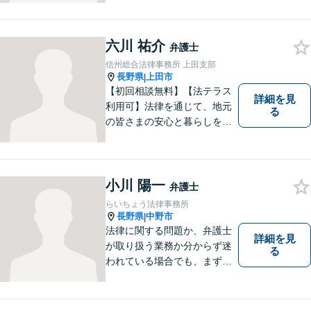
幅広く対応。話しやすい弁護
士が親身にサポートします。
どんな小さなお悩みでも、ま
六川 祐介
弁護士
ずはお気軽にご相談くださ
信州総合法律事務所 上田支部
い。【完全個室で相談】
長野県
上田市
|
【初回相談無料】【法テラス
詳細を見
利用可】法律を通じて、地元
る
の皆さまの安心と暮らしを全
力でサポートいたします！お
一人で抱え込まず、まずはあ
なたのお悩みをお聞かせくだ
さい。どのようなご相談でも
小川 陽一
弁護士
真摯に向き合い、解決まで全
らいちょう法律事務所
力で伴走します。【地域密着
長野県
中野市
|
型の法律事務所】
法律に関する問題か、弁護士
詳細を見
が取り扱う業務か分からず迷
る
われている場合でも、まずは
ご連絡ください。正確な見通
しと解決方針が立てられま
す。