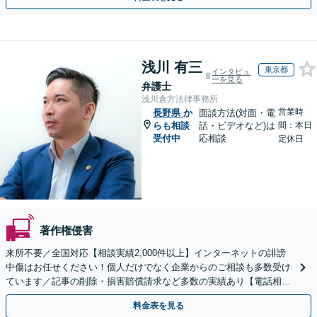
浅川 有三
東京都
インタビュ
ーを見る
弁護士
浅川倉方法律事務所
営業時
長野県
か
面談方法(対面・電
らも相談
話・ビデオなど)は
間：本日
受付中
応相談
定休日
著作権侵害
来所不要／全国対応【相談実績2,000件以上】インターネットの誹謗
中傷はお任せください！個人だけでなく企業からのご相談も多数受け
ています／記事の削除・損害賠償請求など多数の実績あり【電話相談
可】【初回相談無料】【夜間休日面談可】
料金表を見る