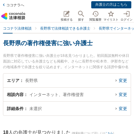
弁護士の方はこちら
ココナラへ
投稿する
探す
閲覧履歴
マイリスト
ログイン
ココナラ法律相談
長野県で法律相談できる弁護士
長野県でインターネ
長野県の著作権侵害に強い弁護士
長野県で著作権侵害に強い弁護士が18名見つかりました。初回面談無料や休日
面談に対応している弁護士なども掲載中。さらに長野市や松本市、伊那市など
の地域条件で弁護士を絞り込めます。インターネットに関係する誹謗中傷や名
誉毀損、個人特定等の細かな分野での絞り込み検索もでき便利です。特に弁護
士法人一新総合法律事務所 長野事務所の渡辺 伸樹弁護士やおさだ法律事務所の
エリア
長野県
変更
長田 雄介弁護士、ミカタ弁護士法人 飯田事務所の下平 学弁護士のプロフィー
ル情報や弁護士費用、強みなどが注目されています。『長野県で土日や夜間に
相談内容
インターネット、著作権侵害
変更
発生した著作権侵害のトラブルを今すぐに弁護士に相談したい』『著作権侵害
のトラブル解決の実績豊富な近くの弁護士を検索したい』『初回相談無料で著
作権侵害を法律相談できる長野県内の弁護士に相談予約したい』などでお困り
詳細条件
未選択
変更
の相談者さんにおすすめです。
18
人の弁護士が見つかりました
(検索結果について詳しくは
こちら
)