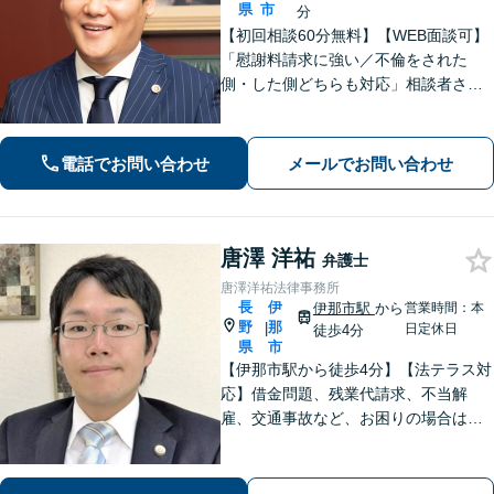
県
市
分
【初回相談60分無料】【WEB面談可】
「慰謝料請求に強い／不倫をされた
側・した側どちらも対応」相談者さま
のお話しに真摯に耳を傾け、離婚後の
再出発を全力でサポートします！「契
約書チェック・労務対応など企業法務
電話でお問い合わせ
メールでお問い合わせ
の豊富な実績」「事業承継の対応実績
豊富」
唐澤 洋祐
弁護士
唐澤洋祐法律事務所
長
伊
伊那市駅
から
営業時間：本
野
那
|
日定休日
徒歩4分
県
市
【伊那市駅から徒歩4分】【法テラス対
応】借金問題、残業代請求、不当解
雇、交通事故など、お困りの場合はす
ぐにご相談ください。【個人・企業対
応可能】弁護士が代理人として交渉し
ます!【秘密厳守】【破産管財人】