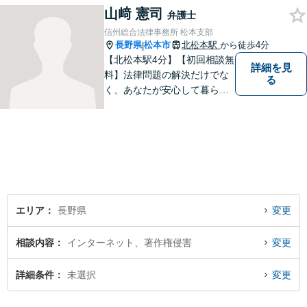
山﨑 憲司
弁護士
信州総合法律事務所 松本支部
長野県
松本市
北松本駅
から徒歩4分
|
【北松本駅4分】【初回相談無
詳細を見
料】法律問題の解決だけでな
る
く、あなたが安心して暮らせ
る「その先の未来」も一緒に
考えてサポートいたします。
一人で悩まずにお話をお聞か
せください。お気持ちに寄り
添い、より良い選択ができる
よう全力を尽くします。【法
テラス利用可】
エリア
長野県
変更
相談内容
インターネット、著作権侵害
変更
詳細条件
未選択
変更