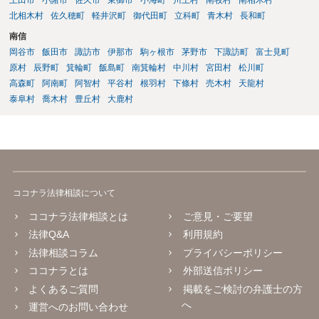
北相木村
佐久穂町
軽井沢町
御代田町
立科町
青木村
長和町
南信
岡谷市
飯田市
諏訪市
伊那市
駒ヶ根市
茅野市
下諏訪町
富士見町
原村
辰野町
箕輪町
飯島町
南箕輪村
中川村
宮田村
松川町
高森町
阿南町
阿智村
平谷村
根羽村
下條村
売木村
天龍村
泰阜村
喬木村
豊丘村
大鹿村
ココナラ法律相談について
ココナラ法律相談とは
ご意見・ご要望
法律Q&A
利用規約
法律相談コラム
プライバシーポリシー
ココナラとは
外部送信ポリシー
よくあるご質問
掲載をご検討の弁護士の方
へ
運営へのお問い合わせ