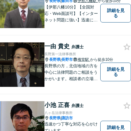
長野県
飯田市
伊那八幡駅
から徒歩10分
|
【伊那八幡10分】【全国対
詳細を見
応・Web面談可】【インター
る
ネット問題に強い】迅速に対
応し、依頼者さまの平穏な生
活をいち早く取り戻すサポー
トをさせていただきます。ど
一由 貴史
のようなことでも、お気軽に
弁護士
ご相談ください。
長野第一法律事務所
長野県
長野市
権堂駅
から徒歩10分
|
長野県の方，北信地域の方を
詳細を見
中心に法律問題のご相談をう
る
かがいます。相談者の立場を
尊重し，かつ，客観的なアド
バイスをいたします。
小池 正喜
弁護士
八ヶ岳法律事務所
長野県
諏訪市
|
迅速かつ丁寧な対応を心がけ
詳細を見
ています。