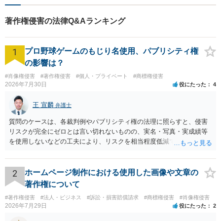
著作権侵害の法律Q&Aランキング
1
プロ野球ゲームのもじり名使用、パブリシティ権
の影響は？
#肖像権侵害
#著作権侵害
#個人・プライベート
#商標権侵害
2026年7月30日
役にたった
4
王 宣麟
弁護士
質問のケースは、各裁判例やパブリシティ権の法理に照らすと、侵害
リスクが完全にゼロとは言い切れないものの、実名・写真・実成績等
を使用しないなどの工夫により、リスクを相当程度低減できる設計に
なっているかと思います。 ただし、「野球ファンであれば元の選手を
推測できる」という点は、裁判で争われた場合に「専ら顧客吸引力の
利用を目的とする」と判断される余地を残すため、一定の注意が必要
2
ホームページ制作における使用した画像や文章の
です。 また、広告収益の有無は、侵害判断に一定の影響を与える可能
著作権について
性がありますが、決定的要因ではありません。 パブリシティ権侵害の
#著作権侵害
#法人・ビジネス
#訴訟・損害賠償請求
#商標権侵害
#肖像権侵害
成否は、主に「専ら顧客吸引力の利用を目的とするか」という点で判
2026年7月29日
役にたった
2
断されます。広告収益があることは「商業的目的」を強く示す要素で
すが、それだけで直ちに侵害となるわけではありません。完全無償・