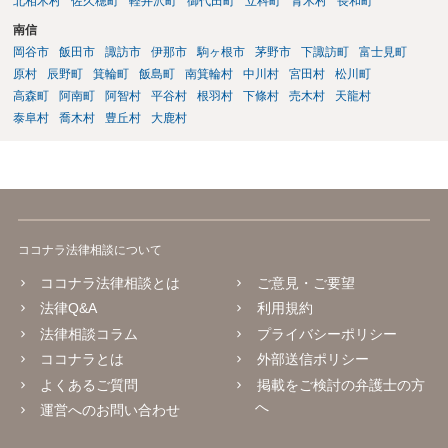
北相木村
佐久穂町
軽井沢町
御代田町
立科町
青木村
長和町
南信
岡谷市
飯田市
諏訪市
伊那市
駒ヶ根市
茅野市
下諏訪町
富士見町
原村
辰野町
箕輪町
飯島町
南箕輪村
中川村
宮田村
松川町
高森町
阿南町
阿智村
平谷村
根羽村
下條村
売木村
天龍村
泰阜村
喬木村
豊丘村
大鹿村
ココナラ法律相談について
ココナラ法律相談とは
ご意見・ご要望
法律Q&A
利用規約
法律相談コラム
プライバシーポリシー
ココナラとは
外部送信ポリシー
よくあるご質問
掲載をご検討の弁護士の方
へ
運営へのお問い合わせ