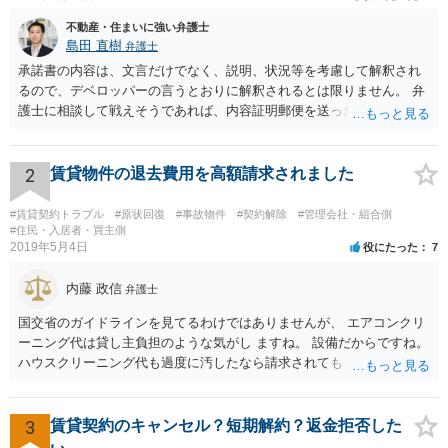
不動産・住まいに強い弁護士
島田 直樹
弁護士
承諾書の内容は、文言だけでなく、説明、状況等を考慮して解釈され
るので、デベロッパーの言うとおりに解釈されるとは限りません。 弁
護士に相談して戦えそうであれば、内容証明郵便を送ったうえで、デ
ベロッパー宛に訴訟をすることが考えられます。
2
賃貸物件の退去費用を高額請求されました
#賃貸契約トラブル
#原状回復
#事故物件
#契約解除
#管理会社・組合側
#住民・入居者・買主側
2019年5月4日
役にたった
7
内藤 政信
弁護士
国交省のガイドラインを見てるわけではありませんが、 エアコンクリ
ーニング代は貸し主負担のような気がし ますね。 設備だからですね。
ハウスクリーニング代も過度に汚したなら請求されても 仕方ないでし
ょうが、生活上の通常の汚れならば、貸し主 負担だと思いますね。 次
の借主のための清掃だと思いますね。 ほっといて争ってみたらいいで
しょう。
3
賃貸契約のキャンセル？短期解約？返金拒否した