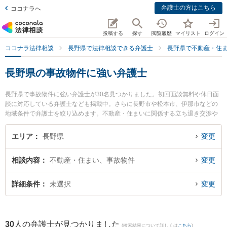
弁護士の方はこちら
ココナラへ
投稿する
探す
閲覧履歴
マイリスト
ログイン
ココナラ法律相談
長野県で法律相談できる弁護士
長野県で不動産・住
長野県の事故物件に強い弁護士
長野県で事故物件に強い弁護士が30名見つかりました。初回面談無料や休日面
談に対応している弁護士なども掲載中。さらに長野市や松本市、伊那市などの
地域条件で弁護士を絞り込めます。不動産・住まいに関係する立ち退き交渉や
家賃交渉、不動産契約解除等の細かな分野での絞り込み検索もでき便利です。
特に弁護士法人一新総合法律事務所 長野事務所の渡辺 伸樹弁護士やおさだ法律
エリア
長野県
変更
事務所の長田 雄介弁護士、宮澤拓也法律事務所の宮澤 拓也弁護士のプロフィー
ル情報や弁護士費用、強みなどが注目されています。『長野県で土日や夜間に
相談内容
不動産・住まい、事故物件
変更
発生した事故物件のトラブルを今すぐに弁護士に相談したい』『事故物件のト
ラブル解決の実績豊富な近くの弁護士を検索したい』『初回相談無料で事故物
件を法律相談できる長野県内の弁護士に相談予約したい』などでお困りの相談
詳細条件
未選択
変更
者さんにおすすめです。
30
人の弁護士が見つかりました
(検索結果について詳しくは
こちら
)