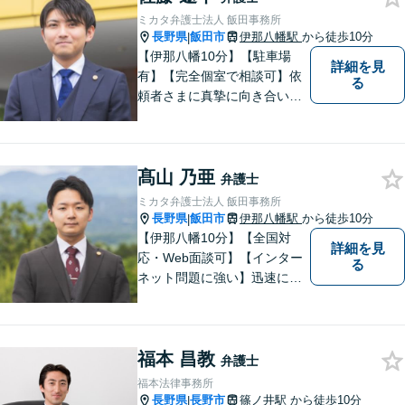
ミカタ弁護士法人 飯田事務所
長野県
飯田市
伊那八幡駅
から徒歩10分
|
【伊那八幡10分】【駐車場
詳細を見
有】【完全個室で相談可】依
る
頼者さまに真摯に向き合い、
被害者の方のことも十分考慮
した上で事件を解決していき
ます。当事務所の対象エリア
髙山 乃亜
は日本全国です。 遠方の方は
弁護士
Web面談や電話でのご連絡が
ミカタ弁護士法人 飯田事務所
可能です。
長野県
飯田市
伊那八幡駅
から徒歩10分
|
【伊那八幡10分】【全国対
詳細を見
応・Web面談可】【インター
る
ネット問題に強い】迅速に対
応し、依頼者さまの平穏な生
活をいち早く取り戻すサポー
トをさせていただきます。ど
福本 昌教
のようなことでも、お気軽に
弁護士
ご相談ください。
福本法律事務所
長野県
長野市
篠ノ井駅
から徒歩10分
|