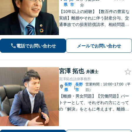
県
市
分
【10年以上の経験】【数百件の豊富な
実績】離婚やそれに伴う財産分与、交
通事故での損害賠償請求、相続問題な
ど幅広い依頼に対応。事務員もベテラ
ンで経験豊富。プライバシーも安心の
戸建て事務所です。【休日・夜間相談
電話でお問い合わせ
メールでお問い合わせ
可】
宮澤 拓也
弁護士
宮澤拓也法律事務所
長野
長野
営業時間：10:00~17:00（平
|
県
市
日）
【離婚・男女問題】【労働問題】パー
トナーとして、それぞれの方にとって
の『解決』をともに考えます。離婚・
男女問題、労働問題に注力しておりま
す。