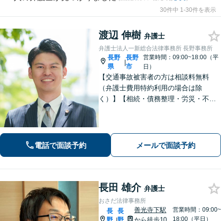
30件中 1-30件を表示
渡辺 伸樹
弁護士
弁護士法人一新総合法律事務所 長野事務所
長野
長野
営業時間：09:00~18:00（平
|
県
市
日）
【交通事故被害者の方は相談料無料
（弁護士費用特約利用の場合は除
く）】【相続・債務整理・労災・不貞
慰謝料は相談料初回無料】長野県庁前
の法律事務所です。弁護士との相談が
初めての方でも安心してご相談いただ
けます。お気軽にお問い合わせくださ
電話で面談予約
メールで面談予約
い。
長田 雄介
弁護士
おさだ法律事務所
善光寺下駅
営業時間：09:00~
長
長
18:00（平日）
野
野
から徒歩10
|