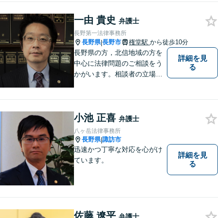
一由 貴史
弁護士
長野第一法律事務所
長野県
長野市
権堂駅
から徒歩10分
|
長野県の方，北信地域の方を
詳細を見
中心に法律問題のご相談をう
る
かがいます。相談者の立場を
尊重し，かつ，客観的なアド
バイスをいたします。
小池 正喜
弁護士
八ヶ岳法律事務所
長野県
諏訪市
|
迅速かつ丁寧な対応を心がけ
詳細を見
ています。
る
佐藤 遼平
弁護士