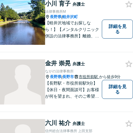
小川 育子
根ざした弁護士】もし何かお
弁護士
困りな事がございましたらお
法律事務所M
気軽にご相談ください。
長野県
軽井沢町
|
【軽井沢地域でお探しな
詳細を見
ら！】【メンタルクリニック
る
併設の法律事務所】離婚、男
女問題に注力する女性弁護
士。法律問題に限らず、なん
でもご相談ください！皆様が
望む方向で解決できるよう、
金井 崇晃
弁護士
精一杯取り組んでまいりま
ながの法律事務所
す。【子連れ相談可】
長野県
長野市
市役所前駅
から徒歩9分
|
【長野駅・市役所前駅9分】
詳細を見
【休日・夜間面談可】お客様
る
が何を望まれ、そのご希望を
実現するためにどのような方
法が最適かを常に考えなが
ら、一つひとつの案件に向き
六川 祐介
合っています。 できる限り負
弁護士
担を軽減し、スピーディーな
信州総合法律事務所 上田支部