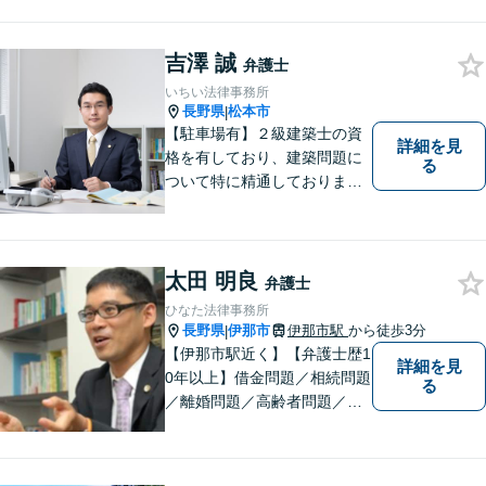
務（紛争対応・債権回収等）
まで幅広い案件に対応してお
ります。最適なリーガルサー
吉澤 誠
弁護士
ビスを提供いたします。まず
いちい法律事務所
はお気軽にご相談ください。
長野県
松本市
|
【駐車場有】２級建築士の資
詳細を見
格を有しており、建築問題に
る
ついて特に精通しておりま
す。ご依頼者さまとの信頼関
係を大切にし、迅速・丁寧な
対応を心がけております。お
忙しい方もお気軽にご相談く
太田 明良
弁護士
ださい。
ひなた法律事務所
長野県
伊那市
伊那市駅
から徒歩3分
|
【伊那市駅近く】【弁護士歴1
詳細を見
0年以上】借金問題／相続問題
る
／離婚問題／高齢者問題／相
続問題／環境問題／企業法務
など、幅広い法律トラブルの
ご相談を承ります。【地域に