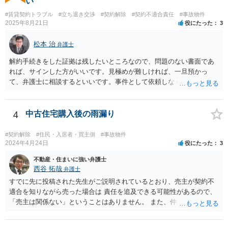
い
#賃貸契約トラブル
#立ち退き交渉
#契約解除
#契約不適合責任
#事故物件
2025年8月21日
役にたった
3
松本 治
弁護士
解約手続きをした証拠は残したいところなので、問題のない書面であ
れば、サインした方がいいです。見極めが難しければ、一旦預かっ
て、弁護士に相談するといいです。事件として依頼しなくても、それ
くらいは相談料の範囲内で見てくれる弁護士が多いと思います。
4
中古住宅購入後の雨漏り
#契約解除
#住民・入居者・買主側
#事故物件
2024年4月24日
役にたった
3
不動産・住まいに強い弁護士
西谷 拓哉
弁護士
すでに先に投稿された先生がご説明されているとおり、売主が契約不
適合を知りながら売った場合は 責任を追及できる可能性があるので、
「売主は関係ない」ということはありません。 また、仲介業者も、当
該不適合を容易に知り得たのに、これを看過して仲介したということ
になれば、買主に対して善管注意義務違反を負う可能性はあります。