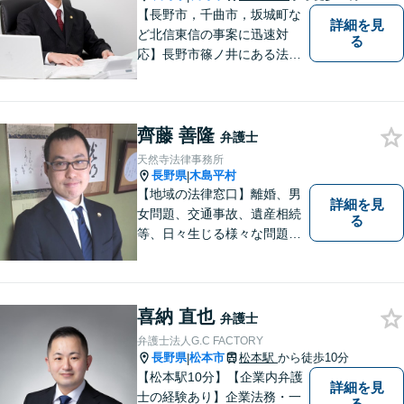
【長野市，千曲市，坂城町な
詳細を見
ど北信東信の事案に迅速対
る
応】長野市篠ノ井にある法律
事務所です。離婚・相続・土
地建物・債権回収・交通事
故・刑事事件などでお困りの
齊藤 善隆
方は是非ご相談ください。迅
弁護士
速に対応いたします。
天然寺法律事務所
長野県
木島平村
|
【地域の法律窓口】離婚、男
詳細を見
女問題、交通事故、遺産相続
る
等、日々生じる様々な問題に
ついて、相談者の悩みを一緒
に考え、適切な解決を図りま
す。
喜納 直也
弁護士
弁護士法人G.C FACTORY
長野県
松本市
松本駅
から徒歩10分
|
【松本駅10分】【企業内弁護
詳細を見
士の経験あり】企業法務・一
る