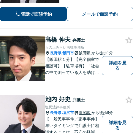
法的トラブルを解決、予防すべく、依
頼者様と共に歩みます。お一人で悩ま
電話で面談予約
メールで面談予約
ず是非ご相談ください。
髙橋 伸夫
弁護士
丘の上みらい法律事務所
長野県
飯田市
飯田駅
から徒歩1分
|
【飯田駅１分】【完全個室で
詳細を見
相談可】【駐車場有】「社会
る
の中で困っている人を助けた
い」との思いから、弁護士に
なることを志しました。多く
の方から相談しやすい弁護士
池内 好史
であることを心がけ、誠実
弁護士
に、そして丁寧に対応してい
塩尻法律事務所
きます。
長野県
塩尻市
塩尻駅
から徒歩8分
|
【一般民事事件／家事事件】
詳細を見
早いタイミングで弁護士に相
る
談することは、不安の軽減、