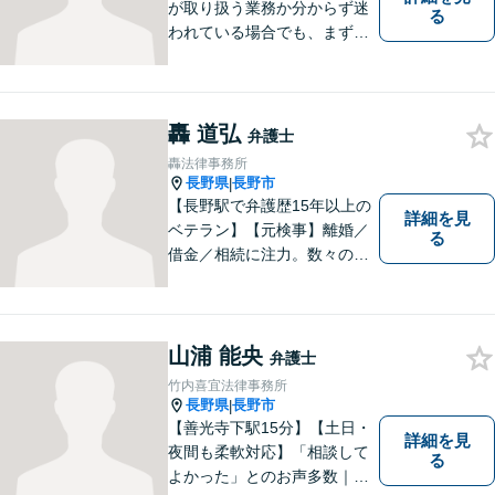
が取り扱う業務か分からず迷
る
われている場合でも、まずは
ご連絡ください。正確な見通
しと解決方針が立てられま
す。
轟 道弘
弁護士
轟法律事務所
長野県
長野市
|
【長野駅で弁護歴15年以上の
詳細を見
ベテラン】【元検事】離婚／
る
借金／相続に注力。数々の実
績を挙げてきた弁護士が、お
一人おひとりに寄り添い、皆
様の権利を守ります。社会情
勢に合わせ、日々知見をアッ
山浦 能央
弁護士
プデートしながら事件に取り
竹内喜宜法律事務所
組みます！【駐車場有】
長野県
長野市
|
【善光寺下駅15分】【土日・
詳細を見
夜間も柔軟対応】「相談して
る
よかった」とのお声多数｜交