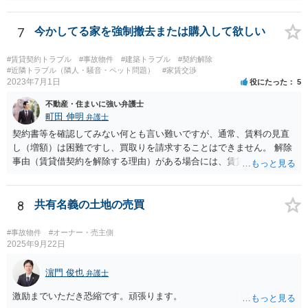
7
今かしてる家を強制撤去または購入して欲しい
#賃貸契約トラブル
#事故物件
#建築トラブル
#契約解除
#近隣トラブル（隣人・騒音・ペット問題）
#家賃交渉
2023年7月1日
役にたった
5
不動産・住まいに強い弁護士
町田 伸明
弁護士
契約書等を確認してみない何とも言い難いですが、通常、賃料の見直
し（増額）は困難ですし、買取りを請求することはできません。 解除
事由（賃貸借契約を解除する理由）がある場合には、賃貸借契約を解
除して、土地建物の明け渡しを求めることも可能です。 明け渡しを求
めることができる状況であれば、事実上、賃料の見直し（増額）や買
取りの交渉をすることもあり得るでしょう。 反対に、明け渡しを求め
8
共有名義の土地の売買
ることが難しいのであれば、賃料の見直し（増額）や買取りの交渉も
困難とならざるを得ないでしょう。 いずれにしても、（強制的な）明
#事故物件
#オーナー・売主側
け渡しなどの請求もお考えなのであれば、現況や契約書等の確認が不
2025年9月22日
可欠ですから、資料等一式を持参して弁護士にご相談された方がよい
かと思います。
濵門 俊也
弁護士
激励までいただき恐縮です。頑張ります。