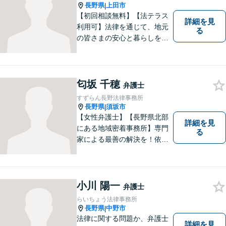
解決を目指すことを信条とし
長野県
上田市
|
ています。
【初回相談無料】【法テラス
詳細を見
利用可】法律を通じて、地元
る
の皆さまの安心と暮らしを全
力でサポートいたします！お
一人で抱え込まず、まずはあ
なたのお悩みをお聞かせくだ
さい。どのようなご相談でも
匂坂 千穂
弁護士
真摯に向き合い、解決まで全
すずらん長野法律事務所
力で伴走します。【地域密着
長野県
須坂市
|
型の法律事務所】
【女性弁護士】【長野県北部
詳細を見
にある地域密着事務所】専門
る
家による最善の解決を！依頼
者の笑顔を取り戻すため、迅
速かつ丁寧なリーガルサービ
スをご提供します。
小川 陽一
弁護士
らいちょう法律事務所
長野県
中野市
|
法律に関する問題か、弁護士
詳細を見