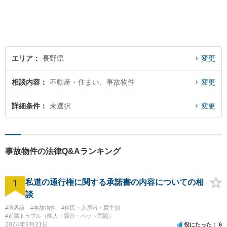
一人で悩まずにお話をお聞か
せください。お気持ちに寄り
添い、より良い選択ができる
よう全力を尽くします。【法
テラス利用可】
エリア
長野県
変更
相談内容
不動産・住まい、事故物件
変更
詳細条件
未選択
変更
事故物件の法律Q&Aランキング
1
私道の通行権に関する承諾書の内容についての相
談
#境界線
#事故物件
#住民・入居者・買主側
#近隣トラブル（隣人・騒音・ペット問題）
2024年9月21日
役にたった
6