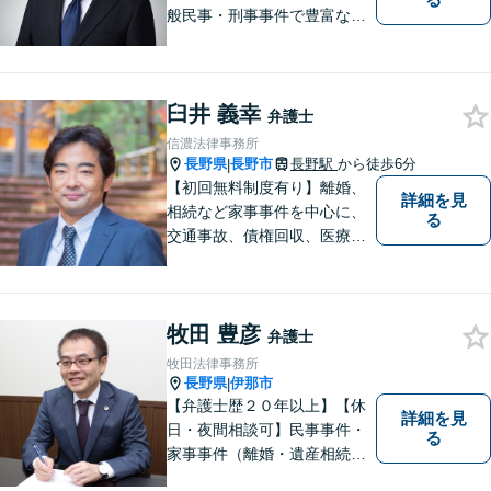
般民事・刑事事件で豊富な実
績あり。「依頼をして良かっ
た。」と言っていただけるよ
うなリーガルサービスをご提
臼井 義幸
供します。
弁護士
信濃法律事務所
長野県
長野市
長野駅
から徒歩6分
|
【初回無料制度有り】離婚、
詳細を見
相続など家事事件を中心に、
る
交通事故、債権回収、医療過
誤、国際案件などを取り扱っ
ています。
牧田 豊彦
弁護士
牧田法律事務所
長野県
伊那市
|
【弁護士歴２０年以上】【休
詳細を見
日・夜間相談可】民事事件・
る
家事事件（離婚・遺産相続、
不動産・建築等）から企業法