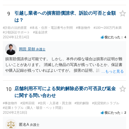
9
引越し業者への損害賠償請求、訴訟の可否と金額
は？
#詐欺の法的措置
#本名・住所・電話番号が判明
#事故物件
#100〜200万円未満
#少額訴訟サポート
#返金請求
2024年12月14日
役にたった
4
岡田 晃朝
弁護士
損害賠償請求は可能です。 しかし、本件の様な場合は損害の証明が難
しいことがあります。 消滅した物品の写真が残っているとか、保証書
や購入記録が残っていればよいですが。 損害の証明、請求する側にあ
りますが、事情も事情で証明も困難でしょうから、調停や調停などで
協議しながら落としどころを探すしかないでしょう。
10
店舗利用不可による契約解除必要の可否及び返金
に関する問い合わせ
#事故物件
#賃料回収
#住民・入居者・買主側
#契約解除
#賃貸契約トラブル
#近隣トラブル（隣人・騒音・ペット問題）
2024年2月18日
役にたった
2
匿名A
弁護士