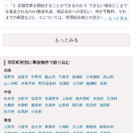
・「1. 店舗営業を開始することができるのか 2. できない場合どこまで
を返金されるのか(敷金礼金、保証会社への支払い、仲介手数料、それ
までの家賃など)」 １については、管理組合側との交渉次第と思われま
す。賃貸借契約書や管理会社とのやりとりを詳細に確認したうえで交
渉を行うべきでしょう。 ２に関しては、返金ではなく、管理会社や貸
主に対して請求をすることになるかと思いますが、営業損害（営業で
もっとみる
きていたら得られた利益）を含まないのであれば認められると考えら
れます。
市区町村別に事故物件で絞り込む
北信
長野市
須坂市
中野市
飯山市
千曲市
坂城町
小布施町
高山村
山ノ内町
木島平村
野沢温泉村
信濃町
小川村
飯綱町
栄村
中信
松本市
大町市
塩尻市
安曇野市
上松町
南木曽町
木祖村
王滝村
大桑村
木曽町
麻績村
生坂村
山形村
朝日村
筑北村
池田町
松川村
白馬村
小谷村
東信
上田市
小諸市
佐久市
東御市
小海町
川上村
南牧村
南相木村