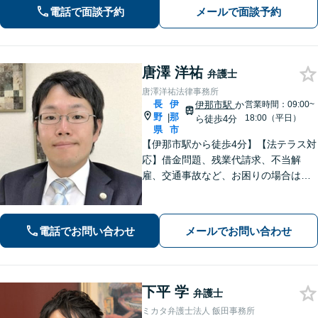
電話で面談予約
メールで面談予約
唐澤 洋祐
弁護士
唐澤洋祐法律事務所
長
伊
伊那市駅
か
営業時間：09:00~
野
那
|
18:00（平日）
ら徒歩4分
県
市
【伊那市駅から徒歩4分】【法テラス対
応】借金問題、残業代請求、不当解
雇、交通事故など、お困りの場合はす
ぐにご相談ください。【個人・企業対
応可能】弁護士が代理人として交渉し
ます!【秘密厳守】【破産管財人】
電話でお問い合わせ
メールでお問い合わせ
下平 学
弁護士
ミカタ弁護士法人 飯田事務所