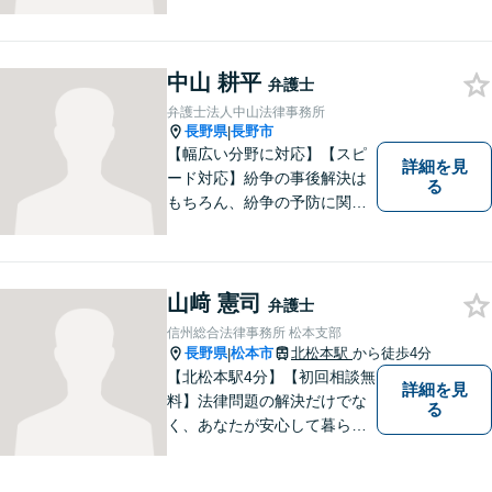
通事故・相続・企業法務など
幅広く対応。話しやすい弁護
士が親身にサポートします。
どんな小さなお悩みでも、ま
中山 耕平
弁護士
ずはお気軽にご相談くださ
弁護士法人中山法律事務所
い。【完全個室で相談】
長野県
長野市
|
【幅広い分野に対応】【スピ
詳細を見
ード対応】紛争の事後解決は
る
もちろん、紛争の予防に関す
るアドバイスもご提供いたし
ます。そのために、常日頃か
ら弁護士へ事前に法律相談を
する癖をつけることを勧めて
山﨑 憲司
弁護士
おります。早期相談が早期解
信州総合法律事務所 松本支部
決に繋がりますのでお気軽に
長野県
松本市
北松本駅
から徒歩4分
|
ご相談ください。
【北松本駅4分】【初回相談無
詳細を見
料】法律問題の解決だけでな
る
く、あなたが安心して暮らせ
る「その先の未来」も一緒に
考えてサポートいたします。