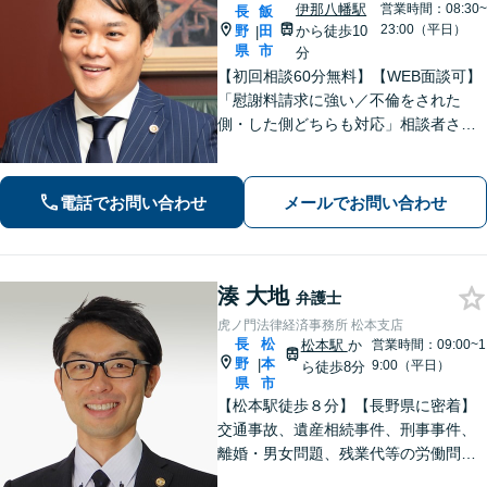
伊那八幡駅
営業時間：08:30~
長
飯
23:00（平日）
野
田
から徒歩10
|
県
市
分
【初回相談60分無料】【WEB面談可】
「慰謝料請求に強い／不倫をされた
側・した側どちらも対応」相談者さま
のお話しに真摯に耳を傾け、離婚後の
再出発を全力でサポートします！「契
約書チェック・労務対応など企業法務
電話でお問い合わせ
メールでお問い合わせ
の豊富な実績」「事業承継の対応実績
豊富」
湊 大地
弁護士
虎ノ門法律経済事務所 松本支店
長
松
松本駅
か
営業時間：09:00~1
野
本
|
9:00（平日）
ら徒歩8分
県
市
【松本駅徒歩８分】【長野県に密着】
交通事故、遺産相続事件、刑事事件、
離婚・男女問題、残業代等の労働問題
等の個人の法律問題や企業法務まで、