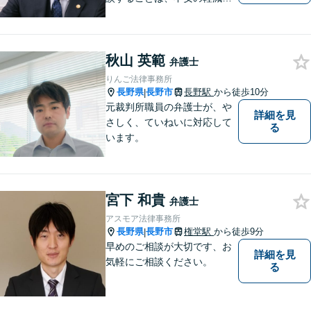
早期解決方法の発見、二次被
害の防止など様々な利点があ
ります。お気軽に御相談くだ
秋山 英範
さい。
弁護士
りんご法律事務所
長野県
長野市
長野駅
から徒歩10分
|
元裁判所職員の弁護士が、や
詳細を見
さしく、ていねいに対応して
る
います。
宮下 和貴
弁護士
アスモア法律事務所
長野県
長野市
権堂駅
から徒歩9分
|
早めのご相談が大切です、お
詳細を見
気軽にご相談ください。
る