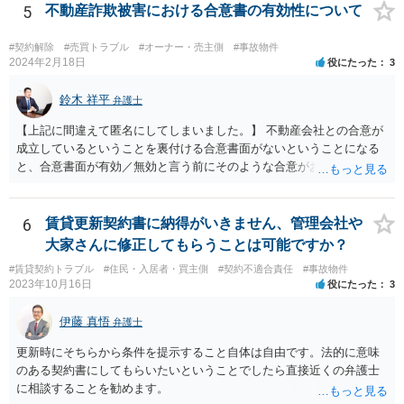
契約不適合の責任追及は、専門性の高い分野ですので、個人での対応
5
不動産詐欺被害における合意書の有効性について
は難しいと思われます。 お住まいの地域の不動産問題に詳しい弁護士
の法律事務所に資料を持参して直接ご相談された方がよいです。
#契約解除
#売買トラブル
#オーナー・売主側
#事故物件
2024年2月18日
役にたった
3
鈴木 祥平
弁護士
【上記に間違えて匿名にしてしまいました。】 不動産会社との合意が
成立しているということを裏付ける合意書面がないということになる
と、合意書面が有効／無効と言う前にそのような合意がお互いになさ
れたのかどうかという点の立証になってしまいます。ボイスレコーダ
ーに録音をしている「合意書は渡します。」と言う内容では、直ちに
合意が成立したということを裏付けられるかというと疑問です。 相手
6
賃貸更新契約書に納得がいきません、管理会社や
方が「合意書面に違反しているから白紙撤回する。」と主張している
大家さんに修正してもらうことは可能ですか？
ことをもって、「合意が成立していたから「白紙撤回」されているの
#賃貸契約トラブル
#住民・入居者・買主側
#契約不適合責任
#事故物件
である（成立していないのであれば、合意違反がそもそも生じないは
2023年10月16日
役にたった
3
ず）」として、その上で、「今後連絡を取らない」ということが契約
の解除事由にはならないという主張を組み立てる事になろうかと思い
伊藤 真悟
弁護士
ます。 ただ、いずれにしても、「不動産を買い取る」というのは、い
くらの金額でいつどのように代金が支払われるのかなど具体的な内容
更新時にそちらから条件を提示すること自体は自由です。法的に意味
が定まっているかどうかが気になるところです。売買契約の主張・立
のある契約書にしてもらいたいということでしたら直接近くの弁護士
証はかなり難しいのではないかと思料いたします。
に相談することを勧めます。