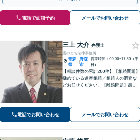
電話で面談予約
メールでお問い合わせ
三上 大介
弁護士
雪のまち法律事務所
青森
青森
営業時間：09:00~17:30（平
|
県
市
日）
【相談件数の累計200件】【相続問題】
揉めている遺産相続／相続人の調査な
どお任せください。【離婚問題】慰謝
料請求を「したい側」「された側」に
対応します。交渉力と駆け引きで問題
解決へ【初回相談無料／当日・夜間も
相談可】
電話でお問い合わせ
メールでお問い合わせ