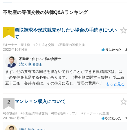
不動産の等価交換の法律Q&Aランキング
1
買取請求や形式競売がしたい場合の手続きについ
て
#オーナー・売主側
#立ち退き交渉
#不動産の等価交換
2022年10月4日
役にたった
2
不動産・住まいに強い弁護士
清水 卓
弁護士
まず、他の共有者の同意を得ないで行うことができる買取請求は、以
下の要件を充足する必要があります。 （共有物に関する負担） 第二百
五十三条 各共有者は、その持分に応じ、管理の費用を支払い、その
他共有物に関する負担を負う。 ２ 共有者が一年以内に前項の義務を
履行しないときは、他の共有者は、相当の償金を支払ってその者の持
分を取得することができる。 次に、共有物分割請求訴訟を提起した
2
マンション収入について
場合、他の共有者と和解ができれば、その和解内容に基づき解決とな
り、和解ができなければ、判決による解決となります。 ただ、判決
#契約解除
#不動産の等価交換
#賃貸契約トラブル
#オーナー・売主側
による解決の場合も、ご事案に応じて分割の仕方などバリエーション
2019年5月28日
役にたった
1
がいくつかあるため、一度、弁護士に直接相談し、アドバイスを受け
てみることもご検討下さい。