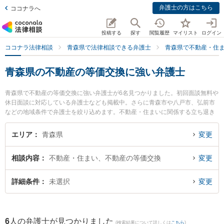
弁護士の方はこちら
ココナラへ
投稿する
探す
閲覧履歴
マイリスト
ログイン
ココナラ法律相談
青森県で法律相談できる弁護士
青森県で不動産・住
青森県の不動産の等価交換に強い弁護士
青森県で不動産の等価交換に強い弁護士が6名見つかりました。初回面談無料や
休日面談に対応している弁護士なども掲載中。さらに青森市や八戸市、弘前市
などの地域条件で弁護士を絞り込めます。不動産・住まいに関係する立ち退き
交渉や家賃交渉、不動産契約解除等の細かな分野での絞り込み検索もでき便利
です。特に雪のまち法律事務所の三上 大介弁護士や安藤法律事務所の安藤 祥吾
エリア
青森県
変更
弁護士、青い森法律事務所の小澤 博之弁護士のプロフィール情報や弁護士費
用、強みなどが注目されています。『青森県で土日や夜間に発生した不動産の
相談内容
不動産・住まい、不動産の等価交換
変更
等価交換のトラブルを今すぐに弁護士に相談したい』『不動産の等価交換のト
ラブル解決の実績豊富な近くの弁護士を検索したい』『初回相談無料で不動産
の等価交換を法律相談できる青森県内の弁護士に相談予約したい』などでお困
詳細条件
未選択
変更
りの相談者さんにおすすめです。
6
人の弁護士が見つかりました
(検索結果について詳しくは
こちら
)