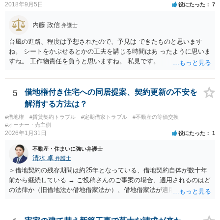
2018年9月5日
役にたった
7
内藤 政信
弁護士
台風の進路、程度は予想されたので、予見は できたものと思います
ね。 シートをかぶせるとかの工夫を講じる時間はあ ったように思いま
すね。 工作物責任を負うと思いますね。 私見です。
5
借地権付き住宅への同居提案、契約更新の不安を
解消する方法は？
#借地権
#賃貸契約トラブル
#定期借家トラブル
#不動産の等価交換
#オーナー・売主側
2026年1月31日
役にたった
1
不動産・住まいに強い弁護士
清水 卓
弁護士
＞借地契約の残存期間は約25年となっている、借地契約自体が数十年
前から継続している → ご投稿さんのご事案の場合、適用されるのはど
の法律か（旧借地法か借地借家法か）、借地借家法が適用される場合
だとして、一般定期借地権となっていないか（そもそも契約の更新が
ないことを前提とする契約か、借地借家法の更新に関する規定の適用
のある契約か）等につき、まず、お父様が締結されている契約書の内