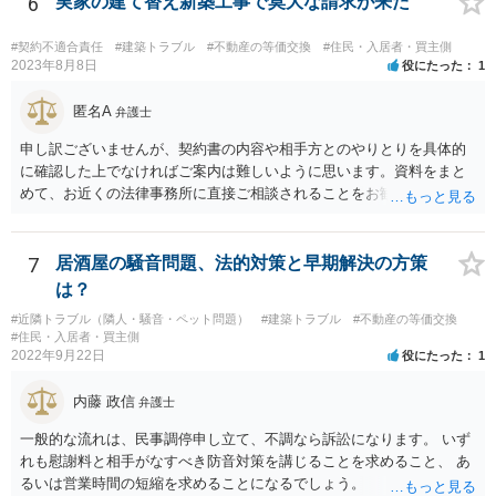
6
実家の建て替え新築工事で莫大な請求が来た
容を確認の上、確かめてみる必要があるように思います。 その上
で、契約書の内容や適用される法律等に基づき、今後の対応を検討な
#契約不適合責任
#建築トラブル
#不動産の等価交換
#住民・入居者・買主側
されるべきでしょう。 借地契約自体が数十年前から継続している等
2023年8月8日
役にたった
1
の事情からしますと、ご投稿さんのご事案は、借地契約が締結された
時期によっては、借地借家法ではなく、旧借地法が適用されるご事案
匿名A
弁護士
かもしれません。 ※借地借家法の施行日が平成４年８月１日の関係
申し訳ございませんが、契約書の内容や相手方とのやりとりを具体的
で、平成４年７月３１日以前に締結された借地契約については、依然
に確認した上でなければご案内は難しいように思います。資料をまと
として旧借地法が適用されます。 なお、適用される法律が旧借地
めて、お近くの法律事務所に直接ご相談されることをお勧めいたしま
法、借地借家法のいずれであったとしても、家主側の更新拒絶には正
す。
当事由が必要とされており、裁判実務上も容易には認められていませ
ん。 ただし、借地借家法が施行された平成４年８月１日以降に借地
7
居酒屋の騒音問題、法的対策と早期解決の方策
契約が締結されている場合、契約の更新がないことを前提とする一般
定期借地権となっている可能性もあるので、契約内容の確認をしてみ
は？
てください。 ※本来、借地借家法では、契約を更新しないことを内
#近隣トラブル（隣人・騒音・ペット問題）
#建築トラブル
#不動産の等価交換
容とする特約は、借地人に不利な特約として無効とされます。 しか
#住民・入居者・買主側
しながら、存続期間を50年以上とする借地契約を締結するに際し、３
2022年9月22日
役にたった
1
つの特約（①契約の更新なし、②建物の築造による期間の延長なし、
③建物買取請求をしない）を付ける、一般定期借地権を設定するこが
内藤 政信
弁護士
認められています（借地借家法22条）。 【参考】借地借家法 第２２条
一般的な流れは、民事調停申し立て、不調なら訴訟になります。 いず
（一般定期借地権） 存続期間を５０年以上として借地権を設定する
れも慰謝料と相手がなすべき防音対策を講じることを求めること、 あ
場合においては、第９条及び第１６条の規定にかかわらず、契約の更
るいは営業時間の短縮を求めることになるでしょう。
新（更新の請求及び土地の使用の継続によるものを含む。次条第１項