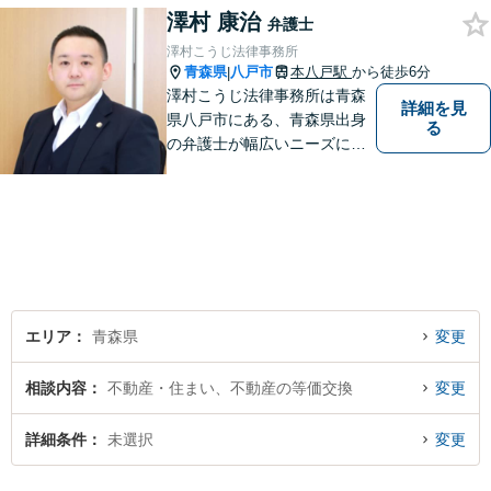
澤村 康治
弁護士
澤村こうじ法律事務所
青森県
八戸市
本八戸駅
から徒歩6分
|
澤村こうじ法律事務所は青森
詳細を見
県八戸市にある、青森県出身
る
の弁護士が幅広いニーズにお
応えするアットホームな法律
事務所です。
エリア
青森県
変更
相談内容
不動産・住まい、不動産の等価交換
変更
詳細条件
未選択
変更