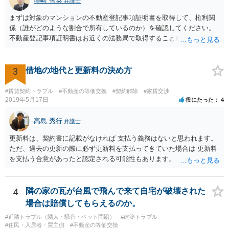
理崎 智英
弁護士
まずは対象のマンションの不動産登記事項証明書を取得して、権利関
係（誰がどのような割合で所有しているのか）を確認してください。
不動産登記事項証明書はお近くの法務局で取得することが出来ます。
お父さんが共有持分をもっていれば、お父様からの法定相続分につい
てたつをさんは権利をもっているので、相続分に応じた賃料収入をも
らう権利があります。
3
借地の地代と更新料の決め方
#賃貸契約トラブル
#不動産の等価交換
#契約解除
#家賃交渉
2019年5月17日
役にたった
4
高島 秀行
弁護士
更新料は、契約書に記載がなければ 支払う義務はないと思われます。
ただ、過去の更新の際に必ず更新料を支払ってきていた場合は 更新料
を支払う合意があったと認定される可能性もあります。 弁護士に面談
で相談されたらよいと思います。
4
隣の家の瓦が台風で飛んで来て自宅が破壊された
場合は賠償してもらえるのか。
#近隣トラブル（隣人・騒音・ペット問題）
#建築トラブル
#住民・入居者・買主側
#不動産の等価交換