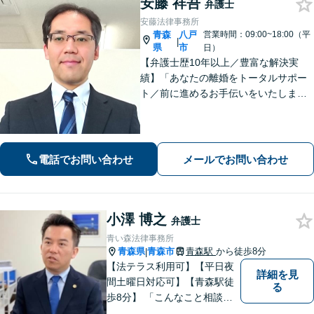
安藤 祥吾
弁護士
安藤法律事務所
青森
八戸
営業時間：09:00~18:00（平
|
県
市
日）
【弁護士歴10年以上／豊富な解決実
績】「あなたの離婚をトータルサポー
ト／前に進めるお手伝いをいたしま
す」財産分与／親権／養育費／面会交
流／婚姻費用「相続人調査から協議・
調停の対応まで、すべてお任せくださ
い」【秘密厳守】【休日・夜間相談あ
電話でお問い合わせ
メールでお問い合わせ
り】
小澤 博之
弁護士
青い森法律事務所
青森県
青森市
青森駅
から徒歩8分
|
【法テラス利用可】【平日夜
詳細を見
間土曜日対応可】【青森駅徒
る
歩8分】 「こんなこと相談し
ていいのだろうか」とお思い