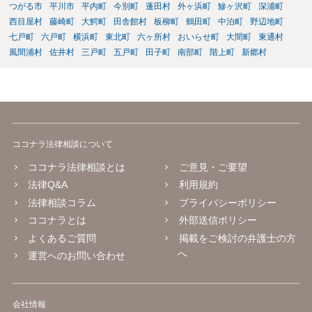
つがる市
平川市
平内町
今別町
蓬田村
外ヶ浜町
鰺ヶ沢町
深浦町
西目屋村
藤崎町
大鰐町
田舎館村
板柳町
鶴田町
中泊町
野辺地町
七戸町
六戸町
横浜町
東北町
六ヶ所村
おいらせ町
大間町
東通村
風間浦村
佐井村
三戸町
五戸町
田子町
南部町
階上町
新郷村
ココナラ法律相談について
ココナラ法律相談とは
ご意見・ご要望
法律Q&A
利用規約
法律相談コラム
プライバシーポリシー
ココナラとは
外部送信ポリシー
よくあるご質問
掲載をご検討の弁護士の方
へ
運営へのお問い合わせ
会社情報