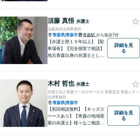
の方、大丈夫です。どのよう
なお悩みでもご相談くださ
須藤 真悟
い。 皆様が抱えている問題に
弁護士
真摯に向き合い、ともに解決
須藤真悟法律事務所
いたします。
青森県
青森市
青森駅
から徒歩7分
|
【弁護士歴１５年以上】【駐
詳細を見
車場有】【完全個室で相談】
る
地元青森出身の弁護士とし
て、相談にお越しくださった
方々が、平穏な日常を取り戻
すことができるように、迅速
木村 哲也
に、そして真剣に取り組みま
弁護士
す。皆様が安心して相談でき
弁護士法人青森リーガルサービス 青森支店 青森シティ
るような雰囲気づくりを行な
法律事務所
青森県
青森市
|
っています。
【初回相談無料】【キッズス
詳細を見
ペースあり】【青森の地域密
る
着の弁護士】様々なご相談・
ご依頼案件に迅速・丁寧に対
応いたします。