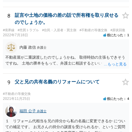
において同じ。）及び建物の築造による存続期間の延長がなく、並び
に第１３条の規定による買取りの請求をしないこととする旨を定める
ことができる。この場合においては、その特約は、公正証書による等
8
証言や土地の価格の差の話で所有権を取り戻せる
書面によってしなければならない。
のでしょうか。
#境界線
#売買トラブル
#住民・入居者・買主側
#不動産の等価交換
#原状回復
2022年7月18日
役にたった
1
内藤 政信
弁護士
不動産屋が二重譲渡したのでしょうかね。 取得時効の主張もできそう
ですね。 土地の謄本をもって、弁護士に相談するといいでしょう。
9
父と兄の共有名義のリフォームについて
#不動産の等価交換
2021年11月25日
役にたった
4
福田 公子
弁護士
１ リフォーム代相当を兄の持分から私の名義に変更できるか につい
ての補足です。 お兄さんの持分の譲渡を受けられるか、というご質問