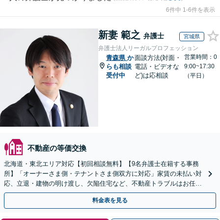
6件中 1-6件を表示
新妻 範之
弁護士
宮城県
弁護士法人リーガルプロフェッション
営業時間：0
青森県
か
面談方法(対面・
らも相談
電話・ビデオな
9:00~17:30
受付中
ど)は応相談
（平日）
不動産の等価交換
北海道・東北エリア対応【初回相談無料】【9名弁護士在籍する事務
所】「オーナーさま側・テナントさま側双方に対応」家賃の未払い対
応、立退・建物の明け渡し、欠陥住宅など、不動産トラブルはお任せ
ください「早期相談で損失を最小限に」
料金表を見る