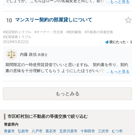
でしょうか。 こちらはローンの名義変更と同じく、銀行さんの承諾が
なければできません。 こちらも含めて銀行さんとよく協議されてくだ
さい。
10
マンスリー契約の部屋貸しについて
#賃貸契約トラブル
#オーナー・売主側
#契約解除
#不動産の等価交換
#定期借家トラブル
2019年5月22日
役にたった
1
内藤 政信
弁護士
期間限定の一時使用賃貸借でいいと思いますね。 契約書を作り、契約
書の意味を十分理解してもらう ようにしたほうがいいでしょう。
もっとみる
市区町村別に不動産の等価交換で絞り込む
青森県内
青森市
弘前市
八戸市
黒石市
五所川原市
十和田市
三沢市
むつ市