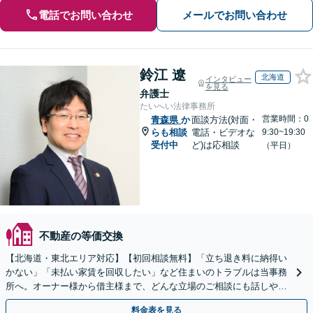
電話でお問い合わせ
メールでお問い合わせ
鈴江 遼
北海道
インタビュー
を見る
弁護士
たいへい法律事務所
営業時間：0
青森県
か
面談方法(対面・
らも相談
電話・ビデオな
9:30~19:30
受付中
ど)は応相談
（平日）
不動産の等価交換
【北海道・東北エリア対応】【初回相談無料】「立ち退き料に納得い
かない」「未払い家賃を回収したい」など住まいのトラブルは当事務
所へ。オーナー様から借主様まで、どんな立場のご相談にも話しやす
い弁護士が対応します。ＷＥＢ面談可。
料金表を見る