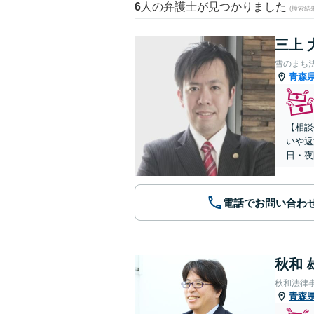
6
人の弁護士が見つかりました
(検索結
三上 
雪のまち
青森
【相談
いや返
日・夜
電話でお問い合わ
秋和 
秋和法律
青森