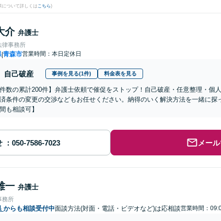
果について詳しくは
こちら
)
大介
弁護士
法律事務所
県
青森市
営業時間：本日定休日
|
自己破産
事例を見る(1件)
料金表を見る
件数の累計200件】弁護士依頼で催促をストップ！自己破産・任意整理・個
済条件の変更の交渉などもお任せください。納得のいく解決方法を一緒に探
間も相談可】
せ
メール
雄一
弁護士
事務所
県
からも相談受付中
面談方法(対面・電話・ビデオなど)は応相談
営業時間：09: