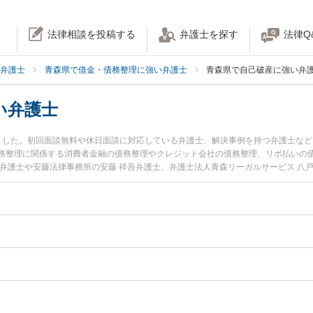
法律相談を投稿する
弁護士を探す
法律Q
弁護士
青森県で借金・債務整理に強い弁護士
青森県で自己破産に強い弁
い弁護士
ました。初回面談無料や休日面談に対応している弁護士、解決事例を持つ弁護士な
務整理に関係する消費者金融の債務整理やクレジット会社の債務整理、リボ払いの
弁護士や安藤法律事務所の安藤 祥吾弁護士、弁護士法人青森リーガルサービス 八
います。『青森県で土日や夜間に発生した自己破産のトラブルを今すぐに弁護士に
料で自己破産を法律相談できる青森県内の弁護士に相談予約したい』などでお困り