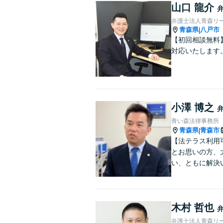
山口 龍介
弁護士法人青森リ
青森県
八戸市
|
【初回相談無料
対応いたします
小澤 博之
青い森法律事務所
青森県
青森市
|
【法テラス利用
とお思いの方、
い、ともに解決
木村 哲也
弁護士法人青森リー