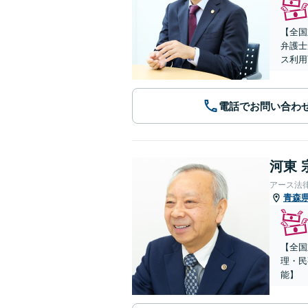
【全国
弁護士
ス利用
電話でお問い合わ
河東 
アース法
青森
【全国
理・民
能】