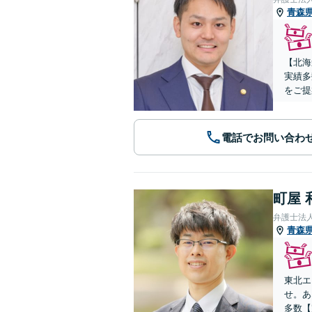
青森
【北海
実績多
をご提
電話でお問い合わ
町屋 
弁護士法
青森
東北エ
せ。あ
多数【