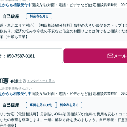
県
からも相談受付中
面談方法(対面・電話・ビデオなど)は応相談
営業時間：09:0
自己破産
料金表を見る
道・東北エリア対応】【初回相談60分無料】負担の大きい督促をストップ！
数あり。返済の悩みや今後の不安など借金のお困りごとは何でもご相談くだ
案【土曜も営業】
せ
メール
和憲
弁護士
インタビューを見る
人法律事務所せんだい
県
からも相談受付中
面談方法(対面・電話・ビデオなど)は応相談
営業時間：09:
自己破産
事例を見る(1件)
料金表を見る
リア対応【電話相談可】分割払いOK&初回相談60分無料で費用も安心！コ
なたの希望を尊重します。一緒に解決方針を決めましょう。自己破産・任意
完全個室】