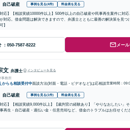
自己破産
事例を見る(4件)
料金表を見る
対応】【相談実績10000件以上】500件以上の自己破産や民事再生案件に対
が対応。借金問題は解決できますので、弁護士とともに最善の解決策を見つ
可】
せ
メール
宗文
弁護士
インタビューを見る
律事務所
県
からも相談受付中
面談方法(対面・電話・ビデオなど)は応相談
営業時間：09:
自己破産
事例を見る(1件)
料金表を見る
対応】【相談実績9,000件以上】【裁判官の経験あり】「やりなおしたい」
事再生・自己破産・過払い金・任意売却など、借金のトラブルはお任せくだ