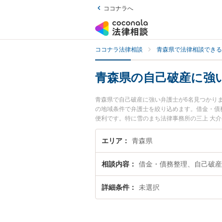
ココナラへ
ココナラ法律相談
青森県で法律相談できる
青森県の自己破産に強
青森県で自己破産に強い弁護士が6名見つかり
の地域条件で弁護士を絞り込めます。借金・債
便利です。特に雪のまち法律事務所の三上 大介
ール情報や弁護士費用、強みなどが注目されて
富な近くの弁護士を検索したい』『初回相談無
エリア
青森県
相談内容
借金・債務整理、自己破産
詳細条件
未選択