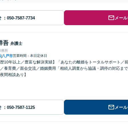
せ
メール
祥吾
弁護士
事務所
県
八戸市
営業時間：本日定休日
|
歴10年以上／豊富な解決実績】「あなたの離婚をトータルサポート／
／養育費／面会交流／婚姻費用「相続人調査から協議・調停の対応まで
夜間相談あり】
せ
メール