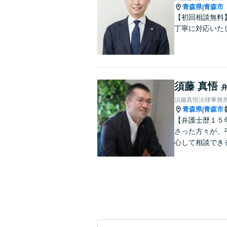
青森県
青森市
|
【初回相談無料
丁寧に対応いた
須藤 真悟
須藤真悟法律事務
青森県
青森市
|
【弁護士歴１５
さった方々が、
心して相談でき