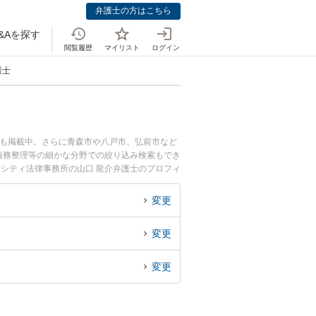
弁護士の方はこちら
&Aを探す
閲覧履歴
マイリスト
ログイン
護士
ども掲載中。さらに青森市や八戸市、弘前市など
債務整理等の細かな分野での絞り込み検索もでき
戸シティ法律事務所の山口 龍介弁護士のプロフィ
相談したい』『自己破産のトラブル解決の実績豊
の相談者さんにおすすめです。
変更
変更
変更