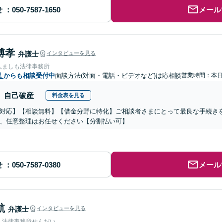
せ
メール
博孝
弁護士
インタビューを見る
人ましも法律事務所
県
からも相談受付中
面談方法(対面・電話・ビデオなど)は応相談
営業時間：本
自己破産
料金表を見る
対応】【相談無料】【借金分野に特化】ご相談者さまにとって最良な手続き
、任意整理はお任せください【分割払い可】
せ
メール
航
弁護士
インタビューを見る
人法律事務所せんだい