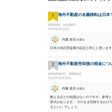
1
海外不動産の名義移転は日本
#国際相続
#生前贈与
2024年4月23日
内藤 政信
弁護士
日本の信託受益権の設定と同じと思います
2
海外不動産売却後の税金につ
#税務調査対応
#国際相続
2022年10月23日
内藤 政信
弁護士
教えるほどの知識はないのですが、参考と
算式があります。 そのまま控除するわけ
るといい でしょう。