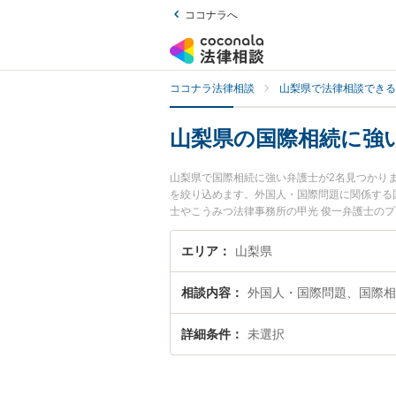
ココナラへ
ココナラ法律相談
山梨県で法律相談できる
山梨県の国際相続に強
山梨県で国際相続に強い弁護士が2名見つかり
を絞り込めます。外国人・国際問題に関係する国
士やこうみつ法律事務所の甲光 俊一弁護士の
護士に相談したい』『国際相続のトラブル解決
お困りの相談者さんにおすすめです。
エリア
山梨県
相談内容
外国人・国際問題、国際相
詳細条件
未選択