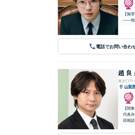
【無罪
——他
電話でお問い合わ
趙 良
東京CITY
山梨
【関東
代表弁
回相談