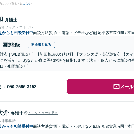
果について詳しくは
こちら
)
和
弁護士
所オフィス・エトワレ
県
からも相談受付中
面談方法(対面・電話・ビデオなど)は応相談
営業時間：本
国際相続
料金表を見る
対応｜WEB面談可】【初回相談60分無料】【フランス語・英語対応】【ス
クを活かし、あなたが真に望む解決を目指します！法人・個人ともに相談多
日・夜間相談可】
せ
メール
大介
弁護士
インタビューを見る
法律事務所
県
からも相談受付中
面談方法(対面・電話・ビデオなど)は応相談
営業時間：本