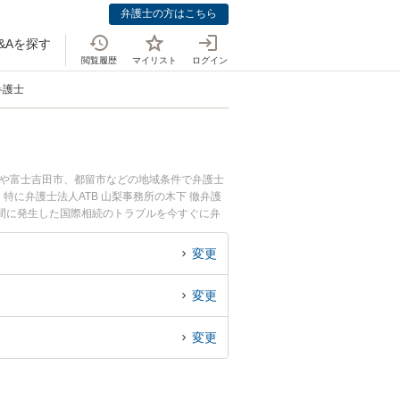
弁護士の方はこちら
&Aを探す
閲覧履歴
マイリスト
ログイン
弁護士
市や富士吉田市、都留市などの地域条件で弁護士
に弁護士法人ATB 山梨事務所の木下 徹弁護
間に発生した国際相続のトラブルを今すぐに弁
きる山梨県内の弁護士に相談予約したい』などで
変更
変更
変更