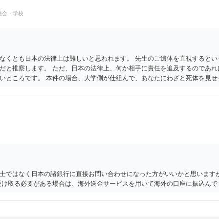
員会・学校
なくとも日本の法律上は難しいと思われます。 先生のご遺体を直視するとい
だと推察します。 ただ、日本の法律上、何か相手に責任を追及するのであれ
いところです。 本件の場合、大学側が仕組んで、あなたにわざと死体を見せ
かった教員の様子を見てきてくれと指示する行為に、何か大学側の落ち度が
者になってしまったあなたに対して、『法的に』ケア等を強制することができ
うことへの責任追及も、難しいことになると思われます。 （義務もないこと
とになってしまいます） 詳細な事実関係等についての聞き取りを経ていない
轄が認められ、損害賠償等出来る余地がないかを現地の弁護士事務所に相談
士ではなく日本の諸銀行に直接お問い合わせになった方がいいかと思います
受け取る必要がある場合は、海外送金サービスを用いて海外の口座に振込んで