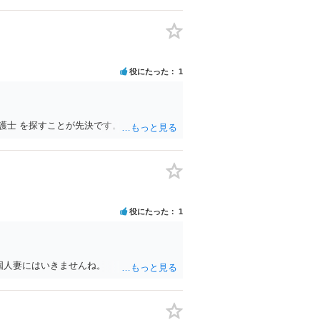
役にたった
1
護士 を探すことが先決です。
役にたった
1
国人妻にはいきませんね。