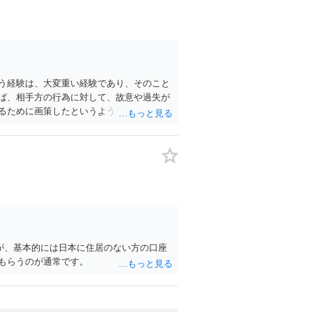
う経験は、大変重い経験であり、そのこと
ば、相手方の行為に対して、故意や過失が
るために画策したというような事情があれ
あったとまでの認定は難しいように思われ
ない可能性が高く、その場合、大学側やそ
を拒否したことに責任追及することは、相
ので何とも言えないところはありますが、
されるのも方法かと思います。
が、基本的には日本に住居のない方の口座
もらうのが通常です。