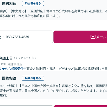
国際相続
料金表を見る
獲得】【中文対応】【全国対応】警察庁の公式解釈を高裁で砕いた弁護士。
事務所に断られた案件も徹底的に闘い抜く。
せ
メール
弁護士
インタビューを見る
 LIGHT法律事務所
県
からも相談受付中
面談方法(対面・電話・ビデオなど)は応相談
営業時間：本
国際相続
料金表を見る
エリア対応】【日本と中国の弁護士資格有】言葉と文化の壁を越え、国際問
護士が直接対応。日本全国どこからでも安心してご相談いただけます。まず
無料】