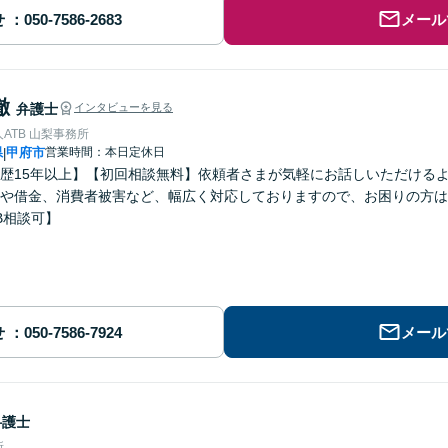
せ
メール
徹
弁護士
インタビューを見る
ATB 山梨事務所
県
甲府市
営業時間：本日定休日
|
歴15年以上】【初回相談無料】依頼者さまが気軽にお話しいただける
や借金、消費者被害など、幅広く対応しておりますので、お困りの方は
B相談可】
せ
メール
弁護士
所