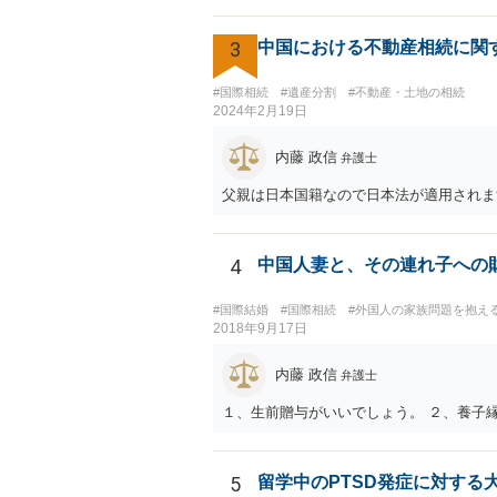
3
中国における不動産相続に関
#国際相続
#遺産分割
#不動産・土地の相続
2024年2月19日
内藤 政信
弁護士
父親は日本国籍なので日本法が適用されま
4
中国人妻と、その連れ子への
#国際結婚
#国際相続
#外国人の家族問題を抱え
2018年9月17日
内藤 政信
弁護士
１、生前贈与がいいでしょう。 ２、養子
5
留学中のPTSD発症に対する