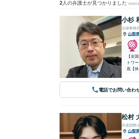
2
人の弁護士が見つかりました
(検索結
小杉 
法律事務
山梨
【全国
トワー
底【休
電話でお問い合わ
松村 
舟渡国際
山梨