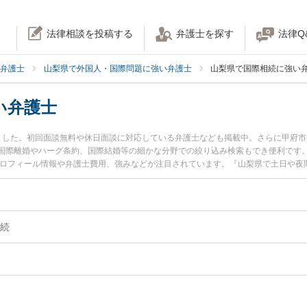
法律相談を投稿する
弁護士を探す
法律Q
弁護士
山梨県で外国人・国際問題に強い弁護士
山梨県で国際相続に強い
い弁護士
ました。初回面談無料や休日面談に対応している弁護士なども掲載中。さらに甲府
際離婚やハーグ条約、国際結婚等の細かな分野での絞り込み検索もでき便利です。特
プロフィール情報や弁護士費用、強みなどが注目されています。『山梨県で土日や夜
の実績豊富な近くの弁護士を検索したい』『初回相談無料で国際相続を法律相談で
続