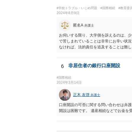
#学校トラブル・いじめ問題
#国際相続
#教育委
2024年8月9日
匿名A
弁護士
お伺いする限り、大学側を訴えるのは、少
で苦しまれていることは非常にお辛い状況
なければ、法的責任を追及することは難し
ばともかく、何も知らず、単に授業に来な
ます。 そうなると、大学側で、第一発見
このスタッフ等から対応を拒否されたとい
6
非居住者の銀行口座開設
手方に事実上行動を義務付けるのと同じこ
後は、一連の経緯の中で、現地法で裁判管
#国際相続
2024年3月14日
正木 友啓
弁護士
口座開設の可否に関する問い合わせは弁護
開設は困難です。 遺産相続などでお金を