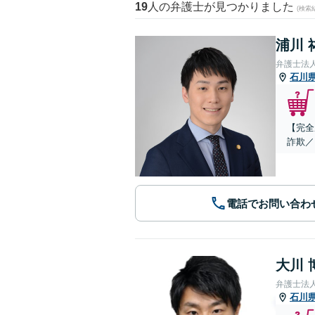
19
人の弁護士が見つかりました
(検索
浦川 
弁護士法
石川
【完全
詐欺／
電話でお問い合わ
大川 
弁護士法
石川