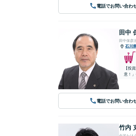
電話でお問い合わ
田中 
田中保彦
石川
【投資
意！」
電話でお問い合わ
竹内 
金沢たけ