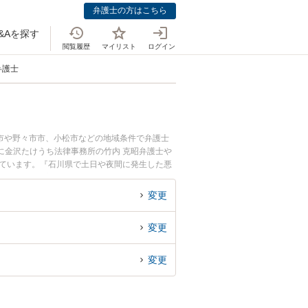
弁護士の方はこちら
&Aを探す
閲覧履歴
マイリスト
ログイン
弁護士
市や野々市市、小松市などの地域条件で弁護士
に金沢たけうち法律事務所の竹内 克昭弁護士や
れています。『石川県で土日や夜間に発生した悪
談無料で悪徳商法を法律相談できる石川県内の弁
変更
変更
変更