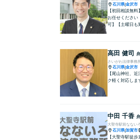
石川県
金沢市
|
【初回相談無料
お任せください
可】【土曜日も
高田 健司
さいがわ法律事務
石川県
金沢市
|
【尾山神社、近
ク軽く対応しま
中田 千香
大聖寺駅前なない
石川県
加賀市
|
【大聖寺駅徒歩