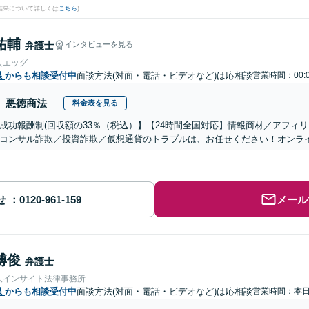
結果について詳しくは
こちら
)
祐輔
弁護士
インタビューを見る
人エッグ
県
からも相談受付中
面談方法(対面・電話・ビデオなど)は応相談
営業時間：00:
悪徳商法
料金表を見る
成功報酬制(回収額の33％（税込）】【24時間全国対応】情報商材／アフィ
コンサル詐欺／投資詐欺／仮想通貨のトラブルは、お任せください！オンラ
せ
メール
博俊
弁護士
人インサイト法律事務所
県
からも相談受付中
面談方法(対面・電話・ビデオなど)は応相談
営業時間：本