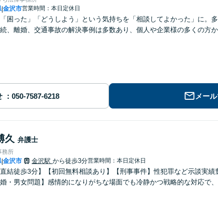
県
金沢市
営業時間：本日定休日
|
「困った」「どうしよう」という気持ちを「相談してよかった」に。多
続、離婚、交通事故の解決事例は多数あり、個人や企業様の多くの方か
せ
メール
博久
弁護士
事務所
県
金沢市
金沢駅
から徒歩3分
営業時間：本日定休日
|
直結徒歩3分】【初回無料相談あり】【刑事事件】性犯罪など示談実績
婚・男女問題】感情的になりがちな場面でも冷静かつ戦略的な対応で、