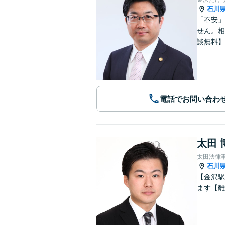
石川
「不安」
せん。相
談無料】
電話でお問い合わ
太田 
太田法律
石川
【金沢駅
ます【離