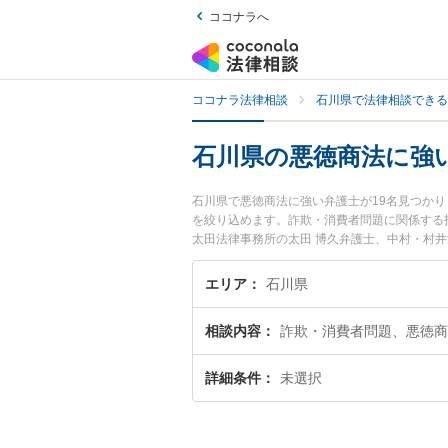
ココナラへ
ココナラ法律相談
石川県で法律相談できる
石川県の悪徳商法に強
石川県で悪徳商法に強い弁護士が19名見つか
を絞り込めます。詐欺・消費者問題に関係する
太田法律事務所の太田 博久弁護士、中村・村
徳商法のトラブルを今すぐに弁護士に相談した
護士に相談予約したい』などでお困りの相談者
エリア
石川県
相談内容
詐欺・消費者問題、悪徳商
詳細条件
未選択