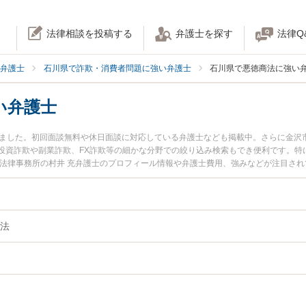
法律相談を投稿する
弁護士を探す
法律Q
弁護士
石川県で詐欺・消費者問題に強い弁護士
石川県で悪徳商法に強い
い弁護士
りました。初回面談無料や休日面談に対応している弁護士なども掲載中。さらに金沢
投資詐欺や副業詐欺、FX詐欺等の細かな分野での絞り込み検索もでき便利です。特
井法律事務所の村井 充弁護士のプロフィール情報や弁護士費用、強みなどが注目さ
い』『悪徳商法のトラブル解決の実績豊富な近くの弁護士を検索したい』『初回相
さんにおすすめです。
法