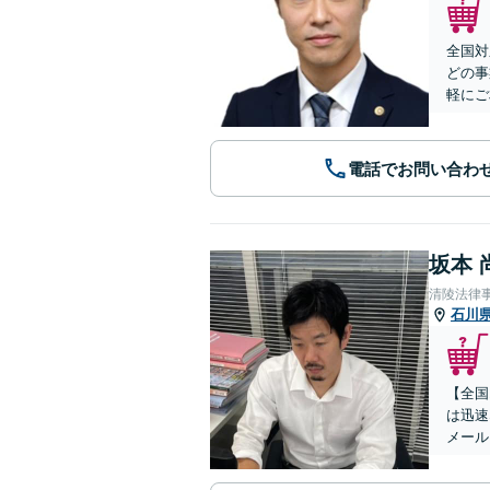
全国対
どの事
軽にご
電話でお問い合わ
坂本 
清陵法律
石川
【全国
は迅速
メール