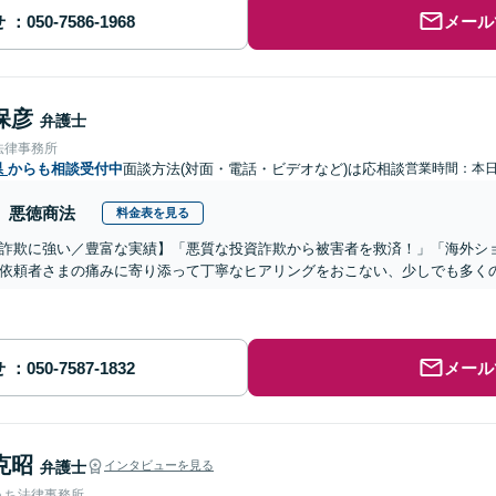
せ
メール
保彦
弁護士
法律事務所
県
からも相談受付中
面談方法(対面・電話・ビデオなど)は応相談
営業時間：本
悪徳商法
料金表を見る
詐欺に強い／豊富な実績】「悪質な投資詐欺から被害者を救済！」「海外シ
依頼者さまの痛みに寄り添って丁寧なヒアリングをおこない、少しでも多く
せ
メール
克昭
弁護士
インタビューを見る
うち法律事務所