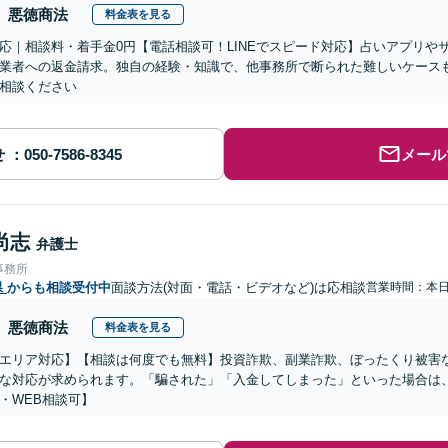
悪徳商法
料金表を見る
応｜相談料・着手金0円【電話相談可！LINEでスピード対応】占いアプリや
業者への返金請求。独自の経験・知識で、他事務所で断られた難しいケース
相談ください
せ
メール
尚志
弁護士
事務所
県
からも相談受付中
面談方法(対面・電話・ビデオなど)は応相談
営業時間：本
悪徳商法
料金表を見る
エリア対応】【相談は何度でも無料】投資詐欺、副業詐欺、ぼったくり被害
な対応が求められます。「騙された」「入金してしまった」といった場合は
・WEB相談可】