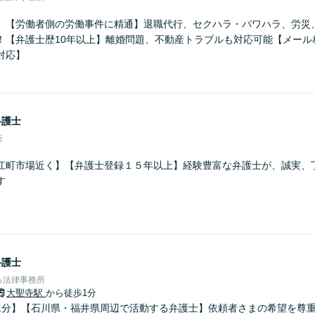
】【労働者側の労働事件に精通】退職代行、セクハラ・パワハラ、労災
！【弁護士歴10年以上】離婚問題、不動産トラブルも対応可能【メール
対応】
弁護士
所
江町市場近く】【弁護士登録１５年以上】経験豊富な弁護士が、誠実、
す
弁護士
ろ法律事務所
大聖寺駅
から徒歩1分
1分】【石川県・福井県周辺で活動する弁護士】依頼者さまの希望を尊