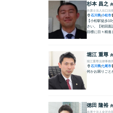
杉本 昌之
弁護士法人出口法
石川県
小松市
|
【小松駅徒歩1
さい。【初回面
目標に日々精進
堀江 重尊
堀江重尊法律事務
石川県
七尾市
|
何かお困りごと
徳田 隆裕
弁護士法人金沢合