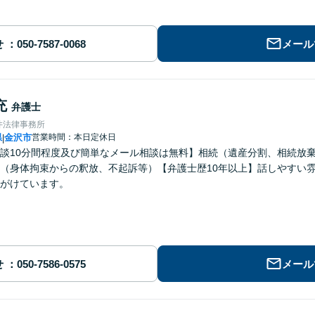
せ
メール
充
弁護士
井法律事務所
県
金沢市
営業時間：本日定休日
|
談10分間程度及び簡単なメール相談は無料】相続（遺産分割、相続放
（身体拘束からの釈放、不起訴等）【弁護士歴10年以上】話しやすい
がけています。
せ
メール