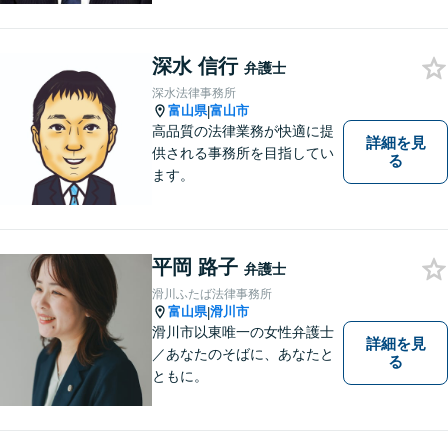
られる時代です。 電子化やAI
の活用が進む中でも、依頼者
深水 信行
の声にしっかり耳を傾ける姿
弁護士
勢は変わりません。
深水法律事務所
富山県
富山市
|
高品質の法律業務が快適に提
詳細を見
供される事務所を目指してい
る
ます。
平岡 路子
弁護士
滑川ふたば法律事務所
富山県
滑川市
|
滑川市以東唯一の女性弁護士
詳細を見
／あなたのそばに、あなたと
る
ともに。