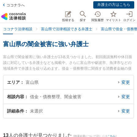
弁護士の方はこちら
ココナラへ
投稿する
探す
閲覧履歴
マイリスト
ログイン
ココナラ法律相談
富山県で法律相談できる弁護士
富山県で借金・債務
富山県の闇金被害に強い弁護士
富山県で闇金被害に強い弁護士が13名見つかりました。初回面談無料や休日面
談に対応している弁護士なども掲載中。さらに富山市や砺波市、魚津市などの
地域条件で弁護士を絞り込めます。借金・債務整理に関係する消費者金融の債
務整理やクレジット会社の債務整理、リボ払いの債務整理等の細かな分野での
絞り込み検索もでき便利です。特に脇法律事務所の脇 徹弁護士や弁護士法人法
エリア
富山県
変更
優法律事務所の小林 幸平弁護士、菊法律事務所の大橋 弘輝弁護士のプロフィー
ル情報や弁護士費用、強みなどが注目されています。『富山県で土日や夜間に
相談内容
借金・債務整理、闇金被害
変更
発生した闇金被害のトラブルを今すぐに弁護士に相談したい』『闇金被害のト
ラブル解決の実績豊富な近くの弁護士を検索したい』『初回相談無料で闇金被
害を法律相談できる富山県内の弁護士に相談予約したい』などでお困りの相談
詳細条件
未選択
変更
者さんにおすすめです。
13
人の弁護士が見つかりました
(検索結果について詳しくは
こちら
)