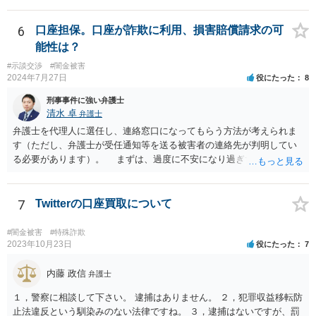
6
口座担保。口座が詐欺に利用、損害賠償請求の可
能性は？
#示談交渉
#闇金被害
2024年7月27日
役にたった
8
刑事事件に強い弁護士
清水 卓
弁護士
弁護士を代理人に選任し、連絡窓口になってもらう方法が考えられま
す（ただし、弁護士が受任通知等を送る被害者の連絡先が判明してい
る必要があります）。 まずは、過度に不安になり過ぎず、少し落ち
着つきましょう。解決の方法として、損害賠償責任の有無を争う、減
額を求めていく、分割等の支払方法を求めて行く等の方法もあります
し、時間的にも、今すぐではなく、時間•期間をかけて対応して行くこ
7
Twitterの口座買取について
とができます。あなたが心身に変調をきたしては、元も子もありませ
んので。 いずれにしても、何かあったら速やか相談可能なお住まい
#闇金被害
#特殊詐欺
の地域の弁護士に直接相談してみて下さい（弁護士会や法テラス等で
2023年10月23日
役にたった
7
も相談を実施しているかと思います）。
内藤 政信
弁護士
１，警察に相談して下さい。 逮捕はありません。 ２，犯罪収益移転防
止法違反という馴染みのない法律ですね。 ３，逮捕はないですが、罰