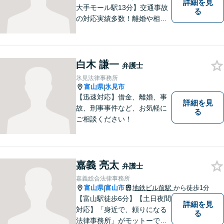
詳細を見
大手モール駅13分】交通事故
る
の対応実績多数！離婚や相続
のご相談もしやすいアットホ
ームな雰囲気。一人で悩みを
抱える前に、私と一緒に最善
策がないか考えてみません
白木 謙一
弁護士
か？【複数弁護士在籍】
氷見法律事務所
富山県
氷見市
|
【迅速対応】借金、離婚、事
詳細を見
故、刑事事件など、お気軽に
る
ご相談ください！
嘉義 亮太
弁護士
嘉義総合法律事務所
富山県
富山市
地鉄ビル前駅
から徒歩1分
|
【富山駅徒歩6分】【土日夜間
詳細を見
対応】「身近で、頼りになる
る
法律事務所」がモットーで