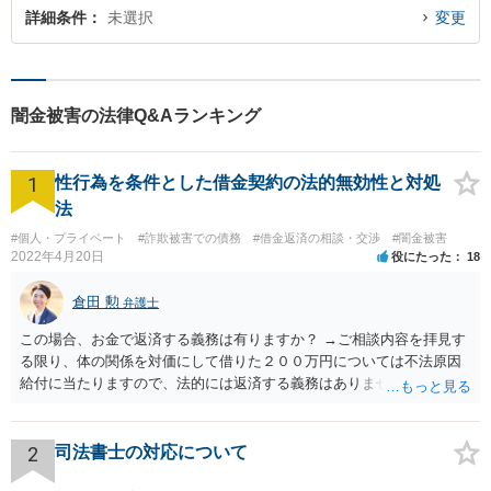
詳細条件
未選択
変更
闇金被害の法律Q&Aランキング
1
性行為を条件とした借金契約の法的無効性と対処
法
#個人・プライベート
#詐欺被害での債務
#借金返済の相談・交渉
#闇金被害
2022年4月20日
役にたった
18
倉田 勲
弁護士
この場合、お金で返済する義務は有りますか？ →ご相談内容を拝見す
る限り、体の関係を対価にして借りた２００万円については不法原因
給付に当たりますので、法的には返済する義務はありません。家族に
連絡するなど脅しをしてくるようでしたら、警察でご相談されること
をお勧めします。
2
司法書士の対応について