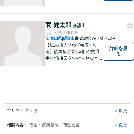
す。交通事故・刑事事件・離
婚問題を中心に、幅広いお困
りごとに対応していおりま
蓑 健太郎
す。お悩みになる前に、ご相
弁護士
談ください。【24Hメール受
となみ野法律事務所
付】
富山県
砺波市
砺波駅
から徒歩10分
|
【法人/個人問わず幅広く対
詳細を見
応】債務整理/離婚/相続/交通
る
事故/債権回収/会社法務など幅
広い知識を活かしご対応しま
す。気軽に相談していただけ
る法律事務所を目指しており
ますので、ぜひ一度ご相談く
ださい。【JR「砺波駅」10
分】
エリア
富山県
変更
相談内容
借金・債務整理、闇金被害
変更