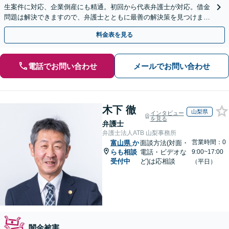
生案件に対応、企業倒産にも精通。初回から代表弁護士が対応。借金
問題は解決できますので、弁護士とともに最善の解決策を見つけまし
ょう【初回相談無料】【法テラス利用可】
料金表を見る
電話でお問い合わせ
メールでお問い合わせ
木下 徹
山梨県
インタビュー
を見る
弁護士
弁護士法人ATB 山梨事務所
営業時間：0
富山県
か
面談方法(対面・
らも相談
電話・ビデオな
9:00~17:00
受付中
ど)は応相談
（平日）
闇金被害