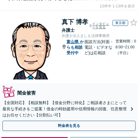
13件中 1-13件を表示
真下 博孝
東京都
インタビュ
ーを見る
弁護士
弁護士法人ましも法律事務所
営業時間：0
富山県
か
面談方法(対面・
らも相談
電話・ビデオな
8:00~21:00
受付中
ど)は応相談
（平日）
闇金被害
【全国対応】【相談無料】【借金分野に特化】ご相談者さまにとって
最良な手続きをご提案！借金の時効援用や信用情報の回復、任意整理
はお任せください【分割払い可】
料金表を見る