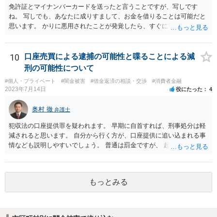
免許証とマイナンバーカードを送ったと言うことですが、写しです
ね。 写しでも、あなたに成りすまして、お金を借りることは可能だと
思います。 かりに悪用されたことが発覚したら、すぐに警察に相談し
て下さい。
10
口座売買による逮捕の可能性と喋ることによる減
刑の可能性について
#個人・プライベート
#闇金被害
#借金返済の相談・交渉
#消費者金融
2023年7月14日
役にたった
4
奥村 徹
弁護士
犯収法の口座提供罪を疑われます。 早期に自首すれば、刑事処分は軽
減されると思います。 自分から行く方が、口座提供に追い込まれる事
情なども説明しやすいでしょう。 普通は罰金ですが、 起訴猶予も多い
ので有効だと思います。
もっとみる