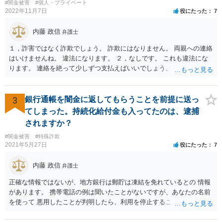
#闇金被害
#個人・プライベート
2022年11月7日
役にたった
7
内藤 政信
弁護士
１，詐害ではなく詐欺でしょう。 詐欺にはなりません。 両親への連絡
はいけませんね。 違法になります。 ２，なしです。 これも違法にな
ります。 連絡を絶って少しずつ支払えばいいでしょう。
3
銀行通帳を闇金に返してもらうことを前提に送っ
てしまった。持続化給付金も入ってたのは、逮捕
されますか？
#闇金被害
#特殊詐欺
2021年5月27日
役にたった
7
内藤 政信
弁護士
正確な情報ではないが、地方銀行は郵貯は凍結を免れているとの 情報
があります。 携帯電話の例は聞いたことがないですが、あなたの名前
を使って 悪用したことが判明したら、利用を停止することもあるでし
ょう。 その場合、他の会社の携帯ならば、大丈夫と思います。