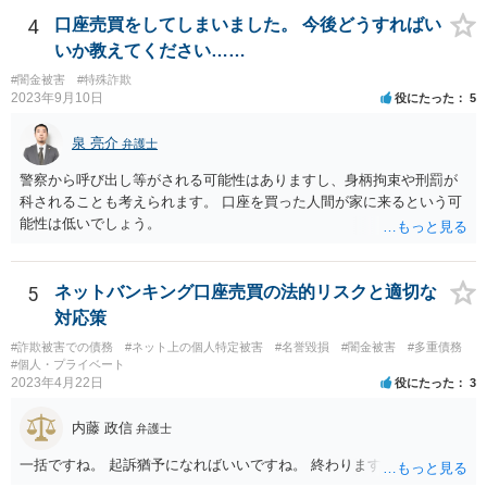
4
口座売買をしてしまいました。 今後どうすればい
いか教えてください……
#闇金被害
#特殊詐欺
2023年9月10日
役にたった
5
泉 亮介
弁護士
警察から呼び出し等がされる可能性はありますし、身柄拘束や刑罰が
科されることも考えられます。 口座を買った人間が家に来るという可
能性は低いでしょう。
5
ネットバンキング口座売買の法的リスクと適切な
対応策
#詐欺被害での債務
#ネット上の個人特定被害
#名誉毀損
#闇金被害
#多重債務
#個人・プライベート
2023年4月22日
役にたった
3
内藤 政信
弁護士
一括ですね。 起訴猶予になればいいですね。 終わります。