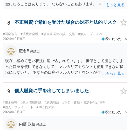
金になることはあります。 ならないこともあります。 ４，警察に自主
申告が最善です。
8
不正融資で脅迫を受けた場合の対応と法的リスク
#闇金被害
#消費者金融
#借金返済の相談・交渉
#個人・プライベート
2024年9月9日
役にたった
6
匿名B
弁護士
現在、極めて悪い状況に追い込まれています。 担保として渡してしま
った口座を使用できなくして、 メルカリアカウントも使用できない状
況にしないと、 あなたの口座やメルカリアカウントが詐欺や闇金の取
引に利用される可能性があります。 そうなると、あなたは口座提供の
容疑で警察の調べを受けたり、第三者から損害賠償請求をされるなど
の過酷な状況へと追い込まれていきます。 警察や、金融機関、メルカ
9
個人融資に手を出してしまいました、
リと至急相談して対応されてください。
#闇金被害
#個人情報削除
#悪徳商法
#本名・住所・電話番号が不明
#個人・プライベート
#10万円未満
2024年3月3日
役にたった
5
内藤 政信
弁護士