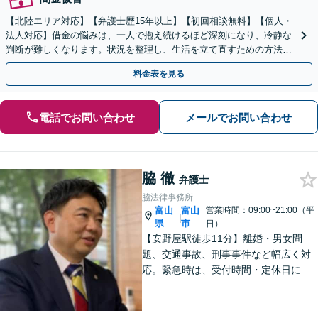
【北陸エリア対応】【弁護士歴15年以上】【初回相談無料】【個人・
法人対応】借金の悩みは、一人で抱え続けるほど深刻になり、冷静な
判断が難しくなります。状況を整理し、生活を立て直すための方法は
あります。まずは当事務所へ、一度ご相談ください。
料金表を見る
電話でお問い合わせ
メールでお問い合わせ
脇 徹
弁護士
脇法律事務所
富山
富山
営業時間：09:00~21:00（平
|
県
市
日）
【安野屋駅徒歩11分】離婚・男女問
題、交通事故、刑事事件など幅広く対
応。緊急時は、受付時間・定休日に関
係なくお電話ください。お気軽にご相
談ください。【夜間・土日対応可】
【電話相談可】【完全個室】【子連れ