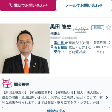
電話でお問い合わせ
メールでお問い合わせ
黒田 隆史
新潟県
インタビュ
ーを見る
弁護士
黒田特許法律事務所
営業時間：0
富山県
か
面談方法(対面・
らも相談
電話・ビデオな
9:00~17:00
受付中
ど)は応相談
（平日）
闇金被害
【新潟全域対応】【初回相談無料】【分割払い可】個人・法人対応。
借金の理由・原因は問いません。お早めにご相談いただくことで、有
利な結果を得られます。まずは督促・取り立てをストップし、弁護士
とともに最善の解決策を話し合いましょう。【駐車場有】
料金表を見る