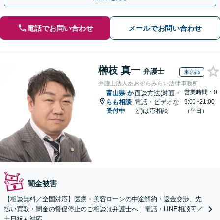
電話でお問い合わせ
メールでお問い合わせ
榊枝 真一
弁護士
東京都
弁護士法人あおぞらみらい法律事務所
営業時間：0
富山県
か
面談方法(対面・
らも相談
電話・ビデオな
9:00~21:00
受付中
ど)は応相談
（平日）
闇金被害
【相談無料／全国対応】医療・美容ローンの中途解約・返金交渉、先
払い買取・闇金の督促停止のご相談は弁護士へ｜電話・LINE相談可／
土日祝も対応