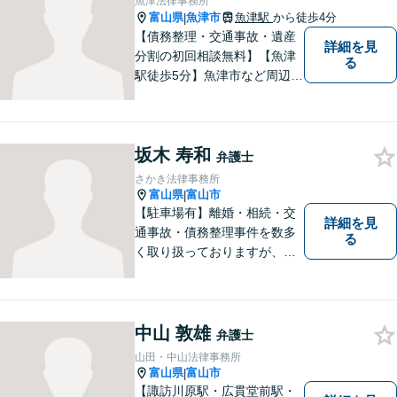
魚津法律事務所
富山県
魚津市
魚津駅
から徒歩4分
|
【債務整理・交通事故・遺産
詳細を見
分割の初回相談無料】【魚津
る
駅徒歩5分】魚津市など周辺地
域に密着した法律事務所で
す。お気軽にご相談ください
ませ。
坂木 寿和
弁護士
さかき法律事務所
富山県
富山市
|
【駐車場有】離婚・相続・交
詳細を見
通事故・債務整理事件を数多
る
く取り扱っておりますが、そ
の他も様々な事件に対応して
おります。「相談してよかっ
た」「少しほっとしました」
というお声をいただけるよう
中山 敦雄
弁護士
に、誠実・丁寧を心がけ事件
山田・中山法律事務所
に取り組んでいきたいと考え
富山県
富山市
|
ています。
【諏訪川原駅・広貫堂前駅・