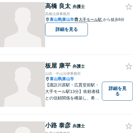
高橋 良太
弁護士
高橋法律事務所
富山県
富山市
大手モール駅
から徒歩6分
|
詳細を見る
板屋 康平
弁護士
山田・中山法律事務所
富山県
富山市
|
【諏訪川原駅・広貫堂前駅・
詳細を見
大手モール駅13分】依頼者様
る
との信頼関係を構築し、希望
を尊重した解決になるよう尽
力してまいります。ちょっと
したことでも、ぜひお気軽に
ご相談ください。平日夜間相
小路 泰彦
弁護士
談OK！【複数弁護士在籍】