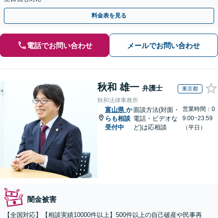
料金表を見る
電話でお問い合わせ
メールでお問い合わせ
秋和 雄一
弁護士
東京都
秋和法律事務所
営業時間：0
富山県
か
面談方法(対面・
らも相談
電話・ビデオな
9:00~23:59
受付中
ど)は応相談
（平日）
闇金被害
【全国対応】【相談実績10000件以上】500件以上の自己破産や民事再