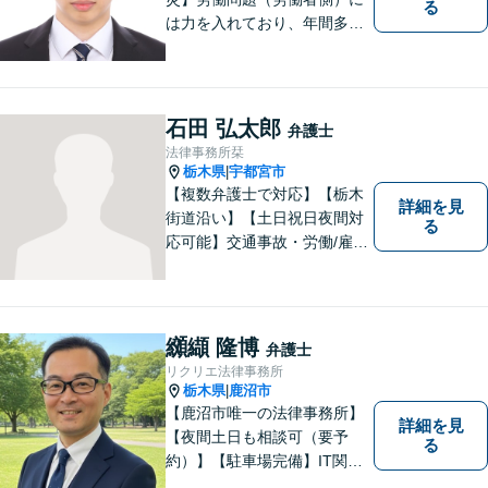
る
は力を入れており、年間多数
の相談・受任実績がありま
す。また、所属弁護士全員が
日本労働弁護団（労働者側の
弁護士団体）に所属していま
石田 弘太郎
弁護士
す。
法律事務所栞
栃木県
宇都宮市
|
【複数弁護士で対応】【栃木
詳細を見
街道沿い】【土日祝日夜間対
る
応可能】交通事故・労働/雇用
問題・刑事事件に注力してい
ます。宇都宮市の弁護士で
す。是非一度ご相談くださ
い。
纐纈 隆博
弁護士
リクリエ法律事務所
栃木県
鹿沼市
|
【鹿沼市唯一の法律事務所】
詳細を見
【夜間土日も相談可（要予
る
約）】【駐車場完備】IT関連
をはじめ、離婚・相続・交通