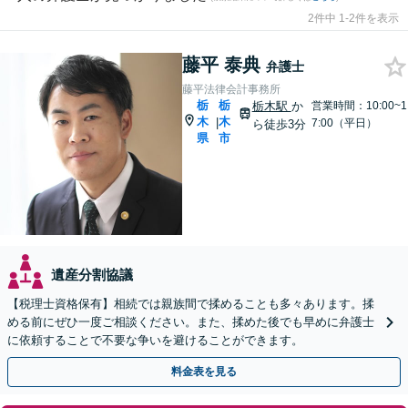
2件中 1-2件を表示
藤平 泰典
弁護士
藤平法律会計事務所
栃
栃
栃木駅
か
営業時間：10:00~1
木
木
|
7:00（平日）
ら徒歩3分
県
市
遺産分割協議
【税理士資格保有】相続では親族間で揉めることも多々あります。揉
める前にぜひ一度ご相談ください。また、揉めた後でも早めに弁護士
に依頼することで不要な争いを避けることができます。
料金表を見る