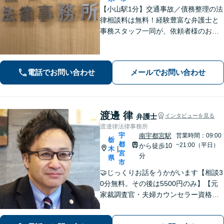
【小山駅1分】交通事故／債務整理の法
律相談料は無料！経験豊富な弁護士と
事務スタッフ一同が、依頼者様のお悩
みを解消できるよう全力でサポート。
状況を十分にヒアリングし、あらゆる
観点から解決策をご提案してまいりま
電話でお問い合わせ
メールでお問い合わせ
す。【休日・夜間対応】
渡邊 律
弁護士
インタビューを見る
渡邊律法律事務所
宇
南宇都宮駅
営業時間：09:00
栃
都
~21:00（平日）
から徒歩10
木
|
宮
分
県
市
🤝じっくりお話をうかがいます【相談3
0分無料。その後は5500円のみ】【元
家裁調査官・夫婦カウンセラー資格あ
り】時間を気にせずじっくりお話をう
かがいます。一人ではどうにもできな