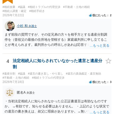
#相続放棄
#協議
#相続トラブルの代理交渉
#不動産・土地の相続
#相続人調査・確定
#相続手続き
2026年7月22日
役にたった
2
小杉 和
弁護士
まず前段の質問ですが、その従兄弟の方々を相手方とする遺産分割調
停を（曾祖父の最後の住所地を管轄する）家庭裁判所に申し立てるこ
とが考えられます。裁判所からの呼出しがあれば応答する可能性がま
だあるのではないでしょうか。 後段の質問については、相続放棄は可
能と思われます。時間が思った以上にないので必要書類をてきぱきと
揃える必要があります。その点是非御注意ください。
4
法定相続人に知らされていなかった遺言と遺産分
割
#遺産分割
#協議
#遺言の書き直し・やり直し
#遺言の真偽鑑定・遺言無効
#不動産・土地の相続
#相続トラブルの代理交渉
2026年7月18日
役にたった
3
匿名A
弁護士
・当初法定相続人に知らされなかった公正証書遺言は有効なものです
か。 →有効です。知らせる必要はありません。 ・上記のような状況で
の遺言の書き換えは、叔父に瑕疵がありますか。→無いです。 ・分割