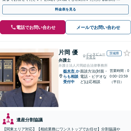
きるよう粘り強く対応いたします【休日・夜間対応可】
料金表を見る
電話でお問い合わせ
メールでお問い合わせ
片岡 優
茨城県
インタビュー
を見る
弁護士
弁護士法人片岡総合法律事務所
営業時間：0
栃木市
か
面談方法(対面・
らも相談
電話・ビデオな
0:00~23:59
受付中
ど)は応相談
（平日）
遺産分割協議
【関東エリア対応】【相続業務にワンストップでお任せ】分割協議や