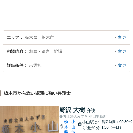
題や心境をお聞かせくださ
い。皆様にとって最善の対応
策をご提案します。【駐車場
有】【子連れ相談歓迎】
エリア
栃木県、栃木市
変更
相談内容
相続・遺言、協議
変更
詳細条件
未選択
変更
栃木市から近い協議に強い弁護士
野沢 大樹
弁護士
弁護士法人みずき 小山事務所
栃
小
小山駅
か
営業時間：09:30~2
木
山
|
1:00（平日）
ら徒歩1分
県
市