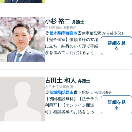
事故と幅広く案件を取り扱っ
ております。お気軽にお問合
せ下さい。
小杉 裕二
弁護士
宇都宮南法律事務所
栃木県
宇都宮市
南宇都宮駅
から徒歩5分
|
【完全個室】依頼者様の立場
詳細を見
に立ち、納得のいく形で手続
る
きを進めていただけるよう、
しっかりとお話をお伺いし、
丁寧に説明を行います。 弁護
士業はサービス業であると認
識し、常に誠実で真摯な対応
古田土 和人
弁護士
を心掛けています。【南宇都
古田土法律事務所
宮駅5分】
茨城県
筑西市
下館駅
から徒歩9分
|
【初回相談無料】【法テラス
詳細を見
利用可】【オンライン面談
る
可】相談者様のお話をしっか
りと聞き、丁寧に対応いたし
ます。ひとりで悩まずにご相
談ください。