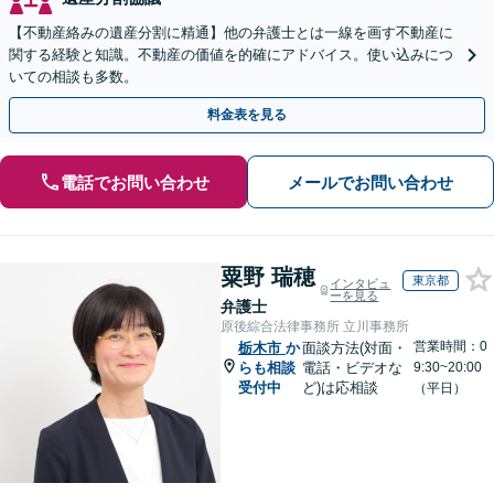
【不動産絡みの遺産分割に精通】他の弁護士とは一線を画す不動産に
関する経験と知識。不動産の価値を的確にアドバイス。使い込みにつ
いての相談も多数。
料金表を見る
電話でお問い合わせ
メールでお問い合わせ
粟野 瑞穂
東京都
インタビュ
ーを見る
弁護士
原後綜合法律事務所 立川事務所
営業時間：0
栃木市
か
面談方法(対面・
らも相談
電話・ビデオな
9:30~20:00
受付中
ど)は応相談
（平日）