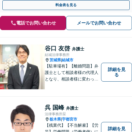
【当日・夜間・休日対応】
料金表を見る
電話でお問い合わせ
メールでお問い合わせ
谷口 友啓
弁護士
結城法律事務所
茨城県
結城市
|
【駐車場有】【離婚問題】弁
詳細を見
護士として相談者様の代理人
る
となり、相談者様に変わって
対応し、後のトラブルを未然
に防ぎます。 易しい言葉で、
明確に判断をお示しし、問題
解決をサポートさせていただ
呉 国峰
弁護士
きますので、是非ご相談くだ
法律事務所栞
さい。
栃木県
宇都宮市
|
【残業代】【不当解雇】【労
詳細を見
災】労働問題（労働者側）に