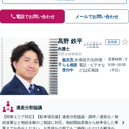
電話でお問い合わせ
メールでお問い合わせ
髙野 鉄平
群馬県
インタビュ
ーを見る
弁護士
髙野法律事務所
営業時間：0
栃木市
か
面談方法(対面・
らも相談
電話・ビデオな
9:00~18:00
受付中
ど)は応相談
（平日）
遺産分割協議
【関東エリア対応】【駐車場完備】遺産分割協議・調停／遺留分／相
続放棄など相続全般のご相談に対応。相続開始直後から紛争化した事
案までお任せください。お気持ちの面でもご納得いただける解決がで