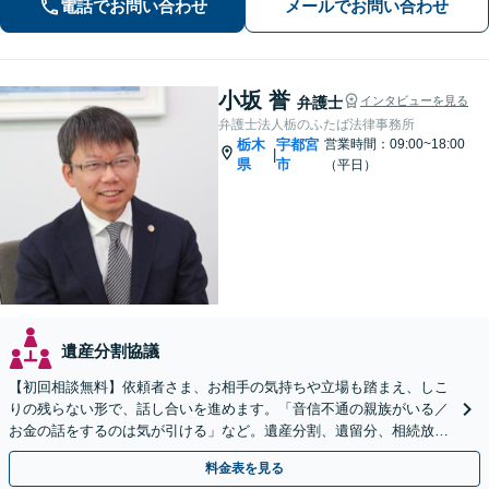
電話でお問い合わせ
メールでお問い合わせ
い、不安やお悩みは、是非、私にゆっ
くりお話しください
小坂 誉
弁護士
インタビューを見る
弁護士法人栃のふたば法律事務所
栃木
宇都宮
営業時間：09:00~18:00
|
県
市
（平日）
遺産分割協議
【初回相談無料】依頼者さま、お相手の気持ちや立場も踏まえ、しこ
りの残らない形で、話し合いを進めます。「音信不通の親族がいる／
お金の話をするのは気が引ける」など。遺産分割、遺留分、相続放
棄、使い込みなど、お気軽にご相談ください【完全個室】
料金表を見る