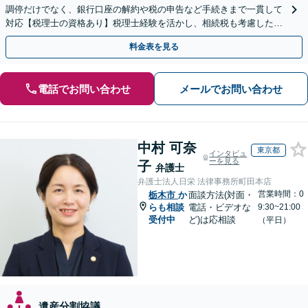
調停だけでなく、銀行口座の解約や税の申告など手続きまで一貫して
対応【税理士の資格あり】税理士経験を活かし、相続税も考慮した相
続手続きもお任せください【初回相談無料】生前贈与も対応
料金表を見る
電話でお問い合わせ
メールでお問い合わせ
中村 可奈
東京都
インタビュ
ーを見る
子
弁護士
弁護士法人日栄 法律事務所町田本店
営業時間：0
栃木市
か
面談方法(対面・
らも相談
電話・ビデオな
9:30~21:00
受付中
ど)は応相談
（平日）
遺産分割協議