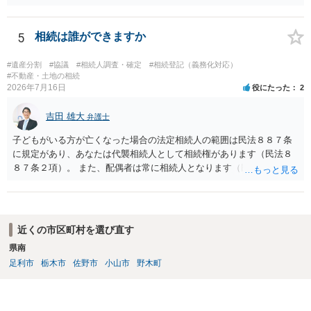
する場合の比率は、現状で、客観的に見てどの程度が妥当と考えられ
ますか。 →本人が自由に決められますので、どこが妥当とは言えない
です。客観的な基準もありません。 ・できれば穏やかに、分割を拒否
5
相続は誰ができますか
することはできますか。 →分割を拒否するということは、遺産はいら
ないということでしょうか。遺言で、受取を指定されててもいらない
#遺産分割
#協議
#相続人調査・確定
#相続登記（義務化対応）
と拒否することはできます。理由を説明する必要はありません。
#不動産・土地の相続
2026年7月16日
役にたった
2
吉田 雄大
弁護士
子どもがいる方が亡くなった場合の法定相続人の範囲は民法８８７条
に規定があり、あなたは代襲相続人として相続権があります（民法８
８７条２項）。 また、配偶者は常に相続人となります（民法８９０
条）。 「祖父の子供３人」の方の配偶者がご健在であれば、その方に
も相続権があります。つまり、孫５人に加えて「おじ又はおば」にも
相続権がある可能性があります。
近くの市区町村を選び直す
県南
足利市
栃木市
佐野市
小山市
野木町