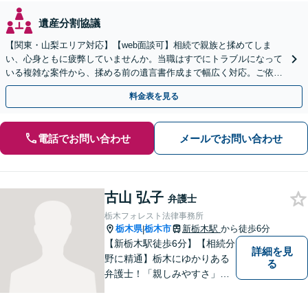
遺産分割協議
【関東・山梨エリア対応】【web面談可】相続で親族と揉めてしま
い、心身ともに疲弊していませんか。当職はすでにトラブルになって
いる複雑な案件から、揉める前の遺言書作成まで幅広く対応。ご依頼
者様の心に最後まで寄り添います。【休日面談可】
料金表を見る
電話でお問い合わせ
メールでお問い合わせ
古山 弘子
弁護士
栃木フォレスト法律事務所
栃木県
栃木市
新栃木駅
から徒歩6分
|
【新栃木駅徒歩6分】【相続分
詳細を見
野に精通】栃木にゆかりある
る
弁護士！「親しみやすさ」
「話しやすさ」に定評があり
ます。まずは皆様の抱える問