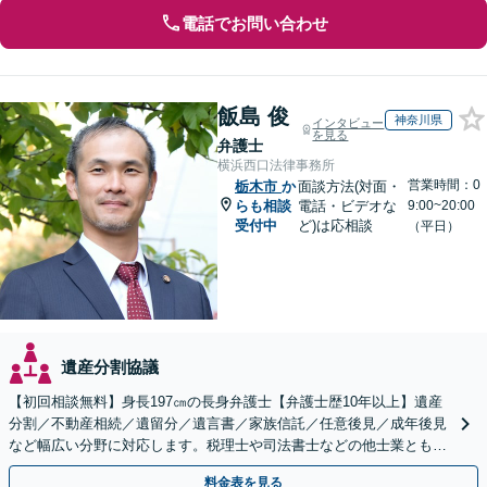
電話でお問い合わせ
飯島 俊
神奈川県
インタビュー
を見る
弁護士
横浜西口法律事務所
営業時間：0
栃木市
か
面談方法(対面・
らも相談
電話・ビデオな
9:00~20:00
受付中
ど)は応相談
（平日）
遺産分割協議
【初回相談無料】身長197㎝の長身弁護士【弁護士歴10年以上】遺産
分割／不動産相続／遺留分／遺言書／家族信託／任意後見／成年後見
など幅広い分野に対応します。税理士や司法書士などの他士業とも連
携【出張相談】【夜間・休日面談】【横浜駅7分】
料金表を見る