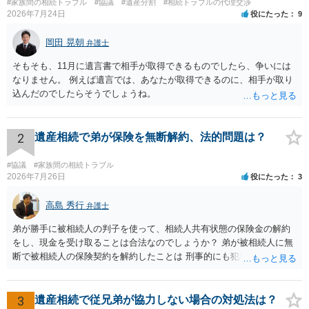
#家族間の相続トラブル
#協議
#遺産分割
#相続トラブルの代理交渉
2026年7月24日
役にたった
9
岡田 晃朝
弁護士
そもそも、11月に遺言書で相手が取得できるものでしたら、争いには
なりません。 例えば遺言では、あなたが取得できるのに、相手が取り
込んだのでしたらそうでしょうね。
2
遺産相続で弟が保険を無断解約、法的問題は？
#協議
#家族間の相続トラブル
2026年7月26日
役にたった
3
高島 秀行
弁護士
弟が勝手に被相続人の判子を使って、相続人共有状態の保険金の解約
をし、現金を受け取ることは合法なのでしょうか？ 弟が被相続人に無
断で被相続人の保険契約を解約したことは 刑事的にも犯罪となる可能
性があり、民事的には無効だと思います。 保険会社で解約の際に提出
された書類のコピーを取得して、弁護士に面談で詳しい事情を話して
相談 されたら良いと思います。
3
遺産相続で従兄弟が協力しない場合の対処法は？