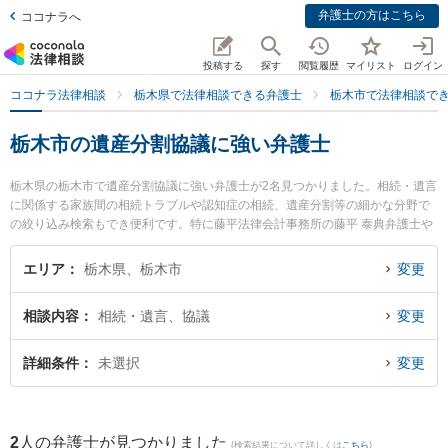
弁護士の方はこちら
ココナラへ
投稿する
探す
閲覧履歴
マイリスト
ログイン
ココナラ法律相談
栃木県で法律相談できる弁護士
栃木市で法律相談で
栃木市の遺産分割協議に強い弁護士
栃木県の栃木市で遺産分割協議に強い弁護士が2名見つかりました。相続・遺言
に関係する家族間の相続トラブルや認知症の相続、遺産分割等の細かな分野で
の絞り込み検索もでき便利です。特に藤平法律会計事務所の藤平 泰典弁護士や
栃木フォレスト法律事務所の古山 弘子弁護士のプロフィール情報や弁護士費
用、強みなどが注目されています。『栃木市で土日や夜間に発生した遺産分割
エリア
栃木県、栃木市
変更
協議のトラブルを今すぐに弁護士に相談したい』『遺産分割協議のトラブル解
決の実績豊富な近くの弁護士を検索したい』『初回相談無料で遺産分割協議を
相談内容
相続・遺言、協議
変更
法律相談できる栃木市内の弁護士に相談予約したい』などでお困りの相談者さ
んにおすすめです。
詳細条件
未選択
変更
2
人の弁護士が見つかりました
(検索結果について詳しくは
こちら
)