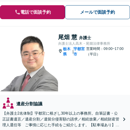
電話で面談予約
メールで面談予約
尾畑 慧
弁護士
弁護士法人高木・尾畑法律事務所
栃木
宇都宮
営業時間：09:00~17:00
|
県
市
（平日）
遺産分割協議
【弁護士2名体制】宇都宮に根ざし30年以上の事務所。自筆証書・公
正証書遺言／遺産分割／遺留分侵害額の請求／相続放棄／相続財産管
理人選任等 ご事情に応じた手続をご紹介します。【駐車場あり】