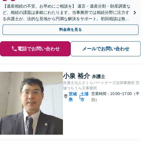
【遺産相続の不安、お早めにご相談を】 遺言・遺産分割・財産調査な
ど、相続の課題は多岐にわたります。当事務所では相続分野に注力す
る弁護士が、法的な見地から円満な解決をサポート。初回相談は無料
（予約制）です。まずは現状の整理から始めませんか？
料金表を見る
電話でお問い合わせ
メールでお問い合わせ
小泉 裕介
弁護士
弁護士法人さくらパートナーズ法律事務所 茨
城つちうら主事務所
茨城
土浦
営業時間：10:00~17:00（平
|
県
市
日）