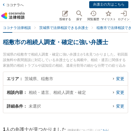
弁護士の方はこちら
ココナラへ
投稿する
探す
閲覧履歴
マイリスト
ログイン
ココナラ法律相談
茨城県で法律相談できる弁護士
稲敷市で法律相談で
稲敷市の相続人調査・確定に強い弁護士
茨城県の稲敷市で相続人調査・確定に強い弁護士が1名見つかりました。初回面
談無料や夜間面談に対応している弁護士なども掲載中。相続・遺言に関係する
家族間の相続トラブルや認知症の相続、遺産分割等の細かな分野での絞り込み
検索もでき便利です。特に加藤法律事務所の加藤 怜弁護士のプロフィール情報
や弁護士費用、強みなどが注目されています。『稲敷市で土日や夜間に発生し
エリア
茨城県、稲敷市
変更
た相続人調査・確定のトラブルを今すぐに弁護士に相談したい』『相続人調
査・確定のトラブル解決の実績豊富な近くの弁護士を検索したい』『初回相談
相談内容
相続・遺言、相続人調査・確定
変更
無料で相続人調査・確定を法律相談できる稲敷市内の弁護士に相談予約した
い』などでお困りの相談者さんにおすすめです。
詳細条件
未選択
変更
1
人の弁護士が見つかりました
(検索結果について詳しくは
こちら
)