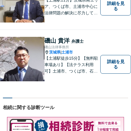
詳細を見
ア、つくば市、土浦市中心に
る
法律問題の解決に尽力してお
ります。地域の実情を踏まえ
た丁寧な対応を心掛けていま
す。お困りごとがありました
ら、お気軽にご相談くださ
磯山 貴洋
弁護士
い。
磯山法律事務所
茨城県
土浦市
|
【土浦駅徒歩15分】【無料駐
詳細を見
車場あり】【法テラス利用
る
可】土浦市、つくば市、石岡
市、かすみがうら市、稲敷
市、牛久市、阿見町、美浦村
ほか、県内・県外対応しま
す。
相続に関する診断ツール