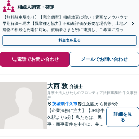
相続人調査・確定
【無料駐車場あり】【完全個室】相続放棄に強い！豊富なノウハウで
早期解決へ尽力【異業種と協力】不動産評価が必要な場合等、土地／
建物の相続も円滑に対応。依頼者さまと密に連携し、ご希望に沿った
相続を目指します【夜間休日対応】【土浦駅よりバス3分】
料金表を見る
電話でお問い合わせ
メールでお問い合わせ
大西 敦
弁護士
弁護士法人ひたちのフロンティア法律事務所 牛久事務
所
茨城県
牛久市
牛久駅
から徒歩5分
|
【企業法務に注力】【JR線牛
詳細を見
久駅より5分】私たちは、民
る
事・商事案件を中心に、弁護
士活動に取り組んでおりま
す。特に、企業法務について