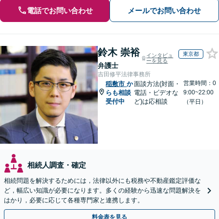
電話でお問い合わせ
メールでお問い合わせ
鈴木 崇裕
東京都
インタビュ
ーを見る
弁護士
吉田修平法律事務所
営業時間：0
稲敷市
か
面談方法(対面・
らも相談
電話・ビデオな
9:00~22:00
受付中
ど)は応相談
（平日）
相続人調査・確定
相続問題を解決するためには，法律以外にも税務や不動産鑑定評価な
ど，幅広い知識が必要になります。多くの経験から迅速な問題解決を
はかり，必要に応じて各種専門家と連携します。
料金表を見る