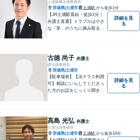
土浦篠﨑法律事務所
問い合わせください。
茨城県
土浦市
土浦駅
から徒歩1分
|
【JR土浦駅直結・徒歩2分｜
詳細を見
弁護士直通】トラブルは小さ
る
な「芽」のうちに摘み取るこ
とが大切です。少しでも不安
に感じることがあれば、ご相
談ください。
古徳 尚子
弁護士
礎法律事務所
茨城県
土浦市
|
【駐車場有】【法テラス利用
詳細を見
可】相談にいらしてくださっ
る
た方のお話をじっくり聞き、
ともに解決方法を考えていく
ことを心がけています。法律
相談は早めの相談が大切で
す。皆様が相談しやすい環境
髙島 光弘
弁護士
を整えておりますので、お気
土浦法律事務所
軽にご相談ください。
茨城県
土浦市
土浦駅
から徒歩10分
|
【土浦駅11分】茨城県南エリ