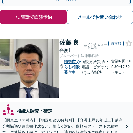
電話で面談予約
メールでお問い合わせ
佐藤 良
東京都
インタビュー
を見る
弁護士
ブルーバード法律事務所
営業時間：0
稲敷市
か
面談方法(対面・
らも相談
電話・ビデオな
9:30~17:30
受付中
ど)は応相談
（平日）
相続人調査・確定
【関東エリア対応】【初回相談30分無料】【弁護士歴15年以上】遺産
分割協議や遺言書作成など、幅広く対応。依頼者ファーストの精神
で、ご希望を丁寧にヒアリングし、適切な解決策をご提案いたしま