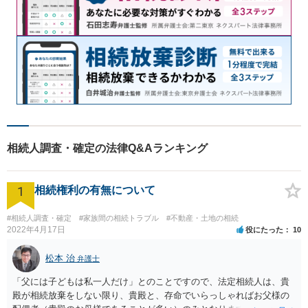
相続人調査・確定の法律Q&Aランキング
1
相続権利の有無について
#相続人調査・確定
#家族間の相続トラブル
#不動産・土地の相続
2022年4月17日
役にたった
10
松本 治
弁護士
「父には子どもは私一人だけ」とのことですので、法定相続人は、貴
殿が相続放棄をしない限り、貴殿と、存命でいらっしゃればお父様の