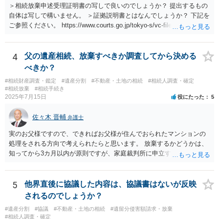
＞相続放棄申述受理証明書の写しで良いのでしょうか？ 提出するもの
自体は写しで構いません。 ＞証拠説明書とはなんでしょうか？ 下記を
ご参照ください。 https://www.courts.go.jp/tokyo-s/vc-files/tokyo-s/file/
14-1kisairei.pdf
4
父の遺産相続、放棄すべきか調査してから決める
べきか？
#相続財産調査・鑑定
#遺産分割
#不動産・土地の相続
#相続人調査・確定
#相続放棄
#相続手続き
2025年7月15日
役にたった
5
佐々木 晋輔
弁護士
実のお父様ですので、できればお父様が住んでおられたマンションの
処理をされる方向で考えられたらと思います。 放棄するかどうかは、
知ってから3カ月以内が原則ですが、家庭裁判所に申立すれば3カ月の
期間を伸長することができます。 その間に、財産の状況を調査して、
放棄するかどうか決めることができます。 銀行やサラ金が数年も放置
することはありませんので、数年後に借金が発見される可能性はほぼ
5
他界直後に協議した内容は、協議書はないが反映
ありません。 なお、私が扱った相続放棄を検討していた案件で、期間
されるのでしょうか？
伸長して調査したところ、サラ金に対する過払金など相当な財産が見
#遺産分割
#協議
#不動産・土地の相続
#遺留分侵害額請求・放棄
つかったため相続したという事例がありました。
#相続人調査・確定