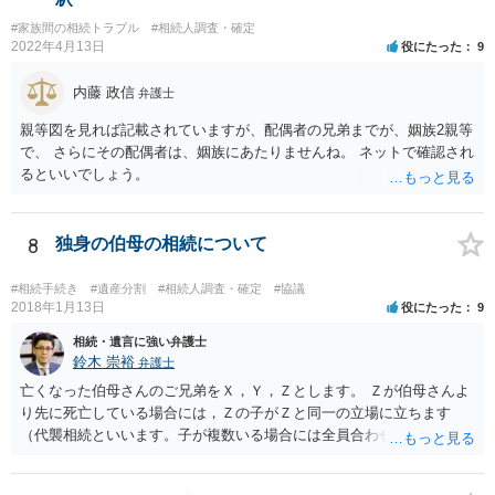
#家族間の相続トラブル
#相続人調査・確定
2022年4月13日
役にたった
9
内藤 政信
弁護士
親等図を見れば記載されていますが、配偶者の兄弟までが、姻族2親等
で、 さらにその配偶者は、姻族にあたりませんね。 ネットで確認され
るといいでしょう。
8
独身の伯母の相続について
#相続手続き
#遺産分割
#相続人調査・確定
#協議
2018年1月13日
役にたった
9
相続・遺言に強い弁護士
鈴木 崇裕
弁護士
亡くなった伯母さんのご兄弟をＸ，Ｙ，Ｚとします。 Ｚが伯母さんよ
り先に死亡している場合には，Ｚの子がＺと同一の立場に立ちます
（代襲相続といいます。子が複数いる場合には全員合わせてＺと同一
の取り分です。）。 Ｘ，Ｙ，Ｚ（またＺの子）はそれぞれ３分の１ず
つの相続分を有していますので， そのことを前提として，遺産分割協