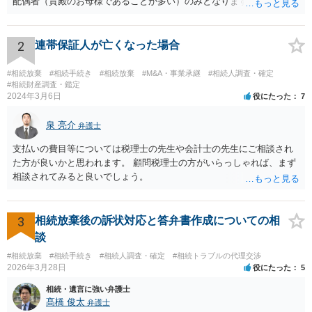
配偶者（貴殿のお母様であることが多い）のみとなります。遺言がな
い限り、「次男」（お父様の弟）らの相続権は発生しません。
2
連帯保証人が亡くなった場合
#相続放棄
#相続手続き
#相続放棄
#M&A・事業承継
#相続人調査・確定
#相続財産調査・鑑定
2024年3月6日
役にたった
7
泉 亮介
弁護士
支払いの費目等については税理士の先生や会計士の先生にご相談され
た方が良いかと思われます。 顧問税理士の方がいらっしゃれば、まず
相談されてみると良いでしょう。
3
相続放棄後の訴状対応と答弁書作成についての相
談
#相続放棄
#相続手続き
#相続人調査・確定
#相続トラブルの代理交渉
2026年3月28日
役にたった
5
相続・遺言に強い弁護士
髙橋 俊太
弁護士