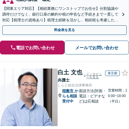
【関東エリア対応】【相続業務にワンストップでお任せ】分割協議や
調停だけでなく、銀行口座の解約や税の申告など手続きまで一貫して
対応【税理士の資格あり】税理士経験を活かし、相続税も考慮した相
続手続きもお任せください【初回相談無料】生前贈与も対応
料金表を見る
電話でお問い合わせ
メールでお問い合わせ
白土 文也
東京都
インタビュ
ーを見る
弁護士
しらと総合法律事務所
営業時間：1
稲敷市
か
面談方法(対面・
らも相談
電話・ビデオな
0:00~18:00
受付中
ど)は応相談
（平日）