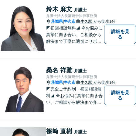
は法律資料を迅速に用いた、
鈴木 麻文
弁護士
的確なアプローチで活動に取
弁護士法人長瀬総合法律事務所
り組んでおります。是非、お
茨城県
牛久市
牛久駅
から徒歩1分
|
気軽にご相談ください。
◤初回相談無料◢ 🔷お悩みに
詳細を見
真摯に向き合い、ご相談から
る
解決まで丁寧に適切にサポー
トいたします。誠実さと経験
で支えます。🔷不安な日々を
終わらせるために安心の第一
歩を踏み出しましょう。お気
桑名 祥雅
弁護士
軽にお問い合わせください。
弁護士法人長瀬総合法律事務所
茨城県
牛久市
牛久駅
から徒歩1分
|
◤完全ご予約制・初回相談無
詳細を見
料◢ 🔷お悩みに真摯に向き合
る
い、ご相談から解決まで弁護
士がサポートいたします。迅
速対応・誠実さと経験で支え
ます。🔷不安な日々を終わら
せるために安心の第一歩を踏
篠﨑 直樹
弁護士
み出しましょう。お気軽にお