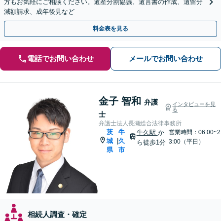
方もお気軽にご相談ください。遺産分割協議、遺言書の作成、遺留分
減額請求、成年後見など
料金表を見る
電話でお問い合わせ
メールでお問い合わせ
金子 智和
弁護
インタビューを見
る
士
弁護士法人長瀬総合法律事務所
茨
牛
牛久駅
か
営業時間：06:00~2
城
久
|
3:00（平日）
ら徒歩1分
県
市
相続人調査・確定