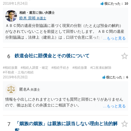
2018年1月24日
役にたった
10
相続・遺言に強い弁護士
鈴木 崇裕
弁護士
ＡＢＣ間の遺産分割協議に基づく現実の分割（たとえば預金の解約）
がなされていないことを前提として回答いたします。 ＡＢＣ間の遺産
分割協議は，法律上（建前上）は，口頭で合意に至ったものであって
も有効です。 しかし，口頭で合意したことを立証する方法がありませ
ん。 また，不動産の名義を移転するためには，遺産分割協議書への署
名捺印を得る必要があります。 したがって，残念ながら，「ＡＢＣ間
6
鉄道会社に賠償金とその後について
の遺産分割協議が有効に成立している」という前提に基づく主張は困
難と思われます。 「ＡＢＣ間の遺産分割協議は未了のまま，ＡとＢが
#相続放棄
#相続人調査・確定
#相続手続き
#相続放棄
#口座凍結解除
死亡し，二次相続が発生した」という前提に基づいて協議を進める必
#不動産・土地の相続
2019年6月28日
役にたった
6
要があります。 もちろん，Ｃの立場としては，ＡＢＣ間の遺産分割協
議の内容を前提とした主張をすることが最も有利ですが，ＡＢの相続
匿名A
人は応じない姿勢を示していることから，実現は困難だと思います。
弁護士
主張としては維持しつつも，現実的な解決方法（遺産分割協議の落と
情報を小出しにされますといつまでも質問と回答にキリがありません
しどころ）としては，譲歩することを甘受しなければならないかもし
ので、後はお近くの弁護士にご相談下さい。
れません。
7
「姻族の姻族」は親族に該当しない理由と法的解
釈