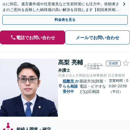
ルに対応。遺言書作成や任意後見など生前対策にも注力中。依頼者さ
まのご意向を反映した納得感の高い解決を目指します【初回来所相談
無料】【電話相談・web面談可】【千葉中央駅5分】
料金表を見る
電話でお問い合わせ
メールでお問い合わせ
髙梨 亮輔
茨城県
インタビュ
ーを見る
弁護士
弁護士法人片岡総合法律事務所 日立事務所
営業時間：0
稲敷市
か
面談方法(対面・
らも相談
電話・ビデオな
0:00~23:59
受付中
ど)は応相談
（平日）
相続人調査・確定