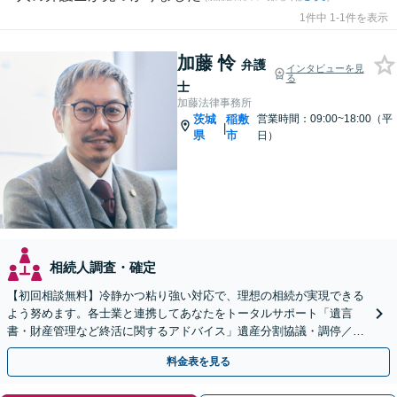
1件中 1-1件を表示
加藤 怜
弁護
インタビューを見
る
士
加藤法律事務所
茨城
稲敷
営業時間：09:00~18:00（平
|
県
市
日）
相続人調査・確定
【初回相談無料】冷静かつ粘り強い対応で、理想の相続が実現できる
よう努めます。各士業と連携してあなたをトータルサポート「遺言
書・財産管理など終活に関するアドバイス」遺産分割協議・調停／不
動産相続／遺言書作成／後見／事業承継【ビデオ面談対応】
料金表を見る