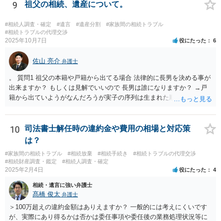
議をすることになります（必ずしも３分の１ずつにしなくても，合意
9
祖父の相続、遺産について。
ができれば構いません。）。 今後の対応としては， ①伯母さんの相続
財産（遺産）の全容を整理する（預貯金，有価証券，不動産等の有無
#相続人調査・確定
#遺言
#遺産分割
#家族間の相続トラブル
を調べることになります。） ②相続財産に照らし，相続税の申告の準
#相続トラブルの代理交渉
2025年10月7日
役にたった
6
備をする（税理士の先生にご相談ください。） ③遺産分割協議をする
（ご本人同士で行っても構いませんし，弁護士に相談することもよろ
佐山 亮介
しいと思います。） ことになります。
弁護士
。 質問1 祖父の本籍や戸籍から出てる場合 法律的に長男を決める事が
出来ますか？ もしくは見解でいいので 長男は誰になりますか？ →戸
籍から出ていようがなんだろうが実子の序列は生まれた順ですから、
先方が後から生まれたならばお父様がお祖父様の長男です。 質問2 遺
書が腹違いの長男に向けてある場合 書かれてる内容が最優先にされる
のですか？ →遺書というのが、法律上の遺言の形式を守っている限り
10
司法書士解任時の違約金や費用の相場と対応策
はそのとおりです。 質問3 父が腹違いの長男に法律的に優位になれそ
は？
うな事はありますか？ →遺言が有効な場合、優位に立つことはできま
#家族間の相続トラブル
#相続放棄
#相続手続き
#相続トラブルの代理交渉
せんが、お祖父様が認知症であるなどの「遺言が作れないはずの事
#相続財産調査・鑑定
#相続人調査・確定
情」があるならば①遺言無効確認の訴えを起こすのは一つの手です。
2025年2月4日
役にたった
4
それができない場合は②遺留分侵害額請求で争うほかありません。 質
相続・遺言に強い弁護士
問4 相続トラブルの代理交渉は可能でしょうか。 →一般論としては可
髙橋 俊太
弁護士
能ですが、お伺いする内容ですとお祖父様が亡くなられた後に動くこ
とになるでしょう。
＞100万超えの違約金額はありえますか？ 一般的には考えにくいです
が、実際にあり得るかは否かは委任事項や委任後の業務処理状況等に