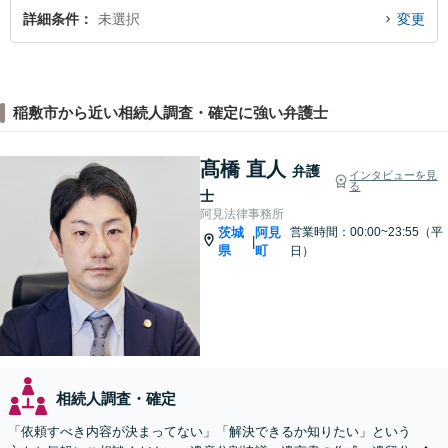
詳細条件
未選択
変更
稲敷市から近い相続人調査・確定に強い弁護士
髙橋 直人
弁護
インタビューを見
る
士
阿見法律事務所
茨城
阿見
営業時間：00:00~23:55（平
|
県
町
日）
相続人調査・確定
「依頼すべき内容が決まってない」「解決できるか知りたい」という