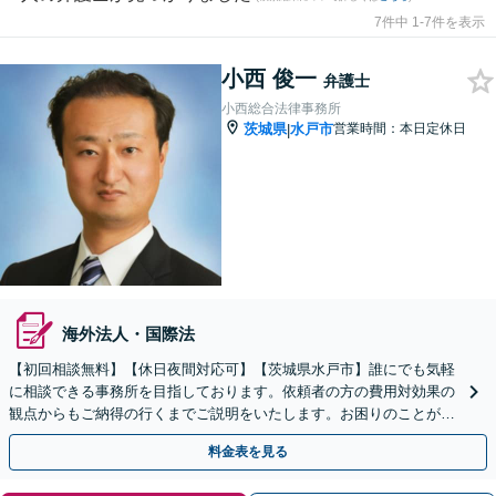
7件中 1-7件を表示
小西 俊一
弁護士
小西総合法律事務所
茨城県
水戸市
営業時間：本日定休日
|
海外法人・国際法
【初回相談無料】【休日夜間対応可】【茨城県水戸市】誰にでも気軽
に相談できる事務所を目指しております。依頼者の方の費用対効果の
観点からもご納得の行くまでご説明をいたします。お困りのことがご
ざいましたらお気軽にご相談ください。
料金表を見る