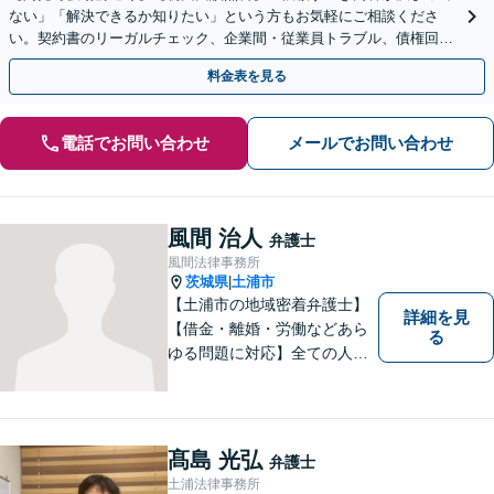
ない」「解決できるか知りたい」という方もお気軽にご相談くださ
い。契約書のリーガルチェック、企業間・従業員トラブル、債権回収
など【顧問契約可能】
料金表を見る
電話でお問い合わせ
メールでお問い合わせ
風間 治人
弁護士
風間法律事務所
茨城県
土浦市
|
【土浦市の地域密着弁護士】
詳細を見
【借金・離婚・労働などあら
る
ゆる問題に対応】全ての人へ
の誠意を忘れず、1つ1つの問
題に向き合います。依頼者様
の将来を見据えた、納得の解
決を目指します。まずはお気
髙島 光弘
弁護士
軽にご相談ください。【駐車
土浦法律事務所