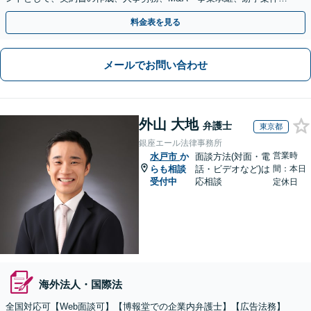
に広く対応致します【初回面談無料】
料金表を見る
メールでお問い合わせ
外山 大地
弁護士
東京都
銀座エール法律事務所
営業時
水戸市
か
面談方法(対面・電
らも相談
話・ビデオなど)は
間：本日
受付中
応相談
定休日
海外法人・国際法
全国対応可【Web面談可】【博報堂での企業内弁護士】【広告法務】