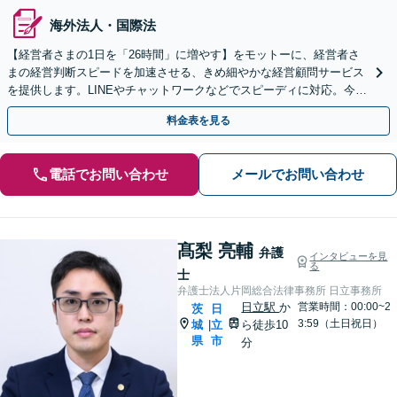
海外法人・国際法
【経営者さまの1日を「26時間」に増やす】をモットーに、経営者さ
まの経営判断スピードを加速させる、きめ細やかな経営顧問サービス
を提供します。LINEやチャットワークなどでスピーディに対応。今後
問題となりそうな経営課題までご相談を承ります
料金表を見る
電話でお問い合わせ
メールでお問い合わせ
髙梨 亮輔
弁護
インタビューを見
る
士
弁護士法人片岡総合法律事務所 日立事務所
日立駅
か
営業時間：00:00~2
茨
日
3:59（土日祝日）
城
立
ら徒歩10
|
県
市
分