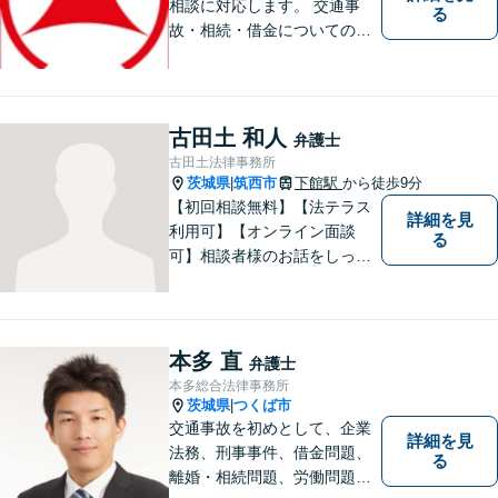
相談に対応します。 交通事
る
故・相続・借金についてのご
相談は初回無料で実施いたし
ますので、お問合せくださ
い。
古田土 和人
弁護士
古田土法律事務所
茨城県
筑西市
下館駅
から徒歩9分
|
【初回相談無料】【法テラス
詳細を見
利用可】【オンライン面談
る
可】相談者様のお話をしっか
りと聞き、丁寧に対応いたし
ます。ひとりで悩まずにご相
談ください。
本多 直
弁護士
本多総合法律事務所
茨城県
つくば市
|
交通事故を初めとして、企業
詳細を見
法務、刑事事件、借金問題、
る
離婚・相続問題、労働問題そ