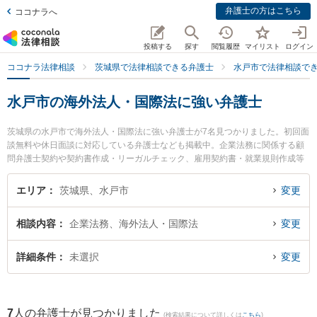
弁護士の方はこちら
ココナラへ
投稿する
探す
閲覧履歴
マイリスト
ログイン
ココナラ法律相談
茨城県で法律相談できる弁護士
水戸市で法律相談で
水戸市の海外法人・国際法に強い弁護士
茨城県の水戸市で海外法人・国際法に強い弁護士が7名見つかりました。初回面
談無料や休日面談に対応している弁護士なども掲載中。企業法務に関係する顧
問弁護士契約や契約書作成・リーガルチェック、雇用契約書・就業規則作成等
の細かな分野での絞り込み検索もでき便利です。特に小西総合法律事務所の小
西 俊一弁護士やベリーベスト法律事務所 水戸オフィスの出縄 絢弁護士、ベリ
エリア
茨城県、水戸市
変更
ーベスト法律事務所 水戸オフィスの内海 清秀弁護士のプロフィール情報や弁護
士費用、強みなどが注目されています。『水戸市で土日や夜間に発生した海外
相談内容
企業法務、海外法人・国際法
変更
法人・国際法のトラブルを今すぐに弁護士に相談したい』『海外法人・国際法
のトラブル解決の実績豊富な近くの弁護士を検索したい』『初回相談無料で海
外法人・国際法を法律相談できる水戸市内の弁護士に相談予約したい』などで
詳細条件
未選択
変更
お困りの相談者さんにおすすめです。
7
人の弁護士が見つかりました
(検索結果について詳しくは
こちら
)