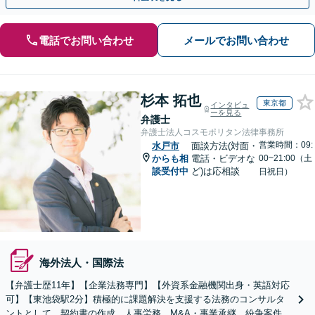
電話でお問い合わせ
メールでお問い合わせ
杉本 拓也
東京都
インタビュ
ーを見る
弁護士
弁護士法人コスモポリタン法律事務所
営業時間：09:
水戸市
面談方法(対面・
からも相
電話・ビデオな
00~21:00（土
談受付中
ど)は応相談
日祝日）
海外法人・国際法
【弁護士歴11年】【企業法務専門】【外資系金融機関出身・英語対応
可】【東池袋駅2分】積極的に課題解決を支援する法務のコンサルタ
ントとして、契約書の作成、人事労務、M&A・事業承継、紛争案件等