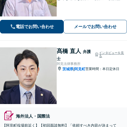
理】個人法人問わず債務整理に尽力。
一つひとつの問題に真摯に向き合いま
す。【初回面談無料】【法テラス利用
可】【休日・夜間対応可】
電話でお問い合わせ
メールでお問い合わせ
髙橋 直人
弁護
インタビューを見
る
士
阿見法律事務所
茨城県
阿見町
営業時間：本日定休日
|
海外法人・国際法
【阿見町役場前近く】【初回面談無料】「依頼すべき内容が決まって