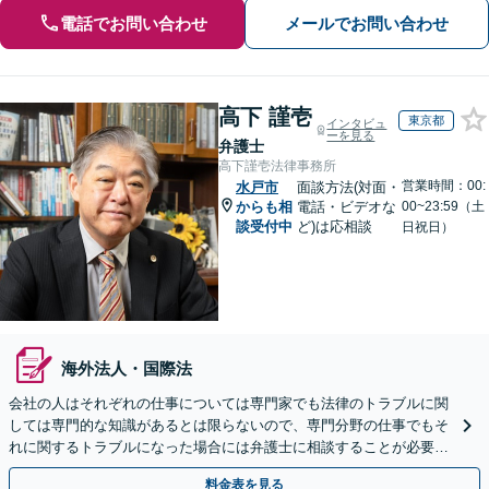
電話でお問い合わせ
メールでお問い合わせ
高下 謹壱
東京都
インタビュ
ーを見る
弁護士
高下謹壱法律事務所
営業時間：00:
水戸市
面談方法(対面・
からも相
電話・ビデオな
00~23:59（土
談受付中
ど)は応相談
日祝日）
海外法人・国際法
会社の人はそれぞれの仕事については専門家でも法律のトラブルに関
しては専門的な知識があるとは限らないので、専門分野の仕事でもそ
れに関するトラブルになった場合には弁護士に相談することが必要不
可欠だと思います。銀座駅1分、100社超の実績。
料金表を見る