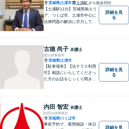
場有】
茨城県
土浦市
土浦駅
から徒歩10分
|
【土浦駅11分】茨城県南エリ
詳細を見
ア、つくば市、土浦市中心に
る
法律問題の解決に尽力してお
ります。地域の実情を踏まえ
た丁寧な対応を心掛けていま
す。お困りごとがありました
ら、お気軽にご相談くださ
古徳 尚子
弁護士
い。
礎法律事務所
茨城県
土浦市
|
【駐車場有】【法テラス利用
詳細を見
可】相談にいらしてくださっ
る
た方のお話をじっくり聞き、
ともに解決方法を考えていく
ことを心がけています。法律
相談は早めの相談が大切で
す。皆様が相談しやすい環境
内田 智宏
弁護士
を整えておりますので、お気
内田法律事務所
軽にご相談ください。
茨城県
つくば市
|
事前予約で、夜間相談・休日
詳細を見