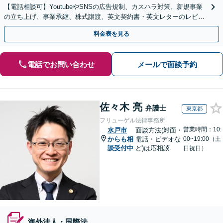
【電話相談可】YoutubeやSNSの広告規制、カスハラ対策、新規事業
の立ち上げ、事業承継、株式譲渡、英文契約書・英文レターのレビュ
ー・ドラフトなどに対応。
料金表を見る
電話でお問い合わせ
メールで面談予約
佐々木 亮
弁護士
東京都
フリューゲル法律事務所
営業時間：10:
水戸市
面談方法(対面・
からも相
電話・ビデオな
00~19:00（土
談受付中
ど)は応相談
日祝日）
海外法人・国際法