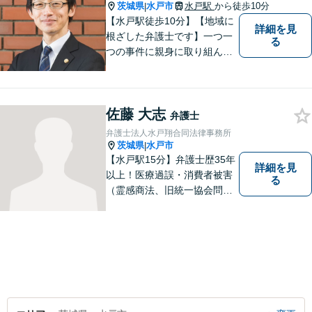
に誠実に向き合います。
茨城県
水戸市
水戸駅
から徒歩10分
|
【水戸駅徒歩10分】【地域に
詳細を見
根ざした弁護士です】一つ一
る
つの事件に親身に取り組んで
いくことを心がけています。
【開設55年以上の法律事務
所】相談者の意向をきちんと
佐藤 大志
把握した上で、正当な権利を
弁護士
守るために丁寧な対応を致し
弁護士法人水戸翔合同法律事務所
ます。
茨城県
水戸市
|
【水戸駅15分】弁護士歴35年
詳細を見
以上！医療過誤・消費者被害
る
（霊感商法、旧統一協会問題
を含む）・相続に注力する弁
護士。皆様の権利を守るた
め、日々勉強、積極的に行動
し、解決へと導いてまいりま
す。お気軽にご相談くださ
い。【メール24時間受付中】