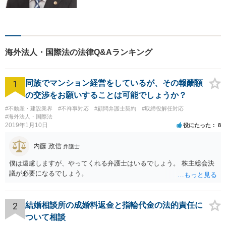
の他幅広い事件に対応してお
ります。 皆様にとって最良の
結果をご提供できるよう、誠
実・迅速・丁寧な事件処理を
心掛けています。
海外法人・国際法の法律Q&Aランキング
1
同族でマンション経営をしているが、その報酬額
の交渉をお願いすることは可能でしょうか？
#不動産・建設業界
#不祥事対応
#顧問弁護士契約
#取締役解任対応
#海外法人・国際法
2019年1月10日
役にたった
8
内藤 政信
弁護士
僕は遠慮しますが、やってくれる弁護士はいるでしょう。 株主総会決
議が必要になるでしょう。
2
結婚相談所の成婚料返金と指輪代金の法的責任に
ついて相談