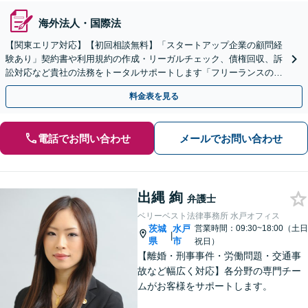
海外法人・国際法
【関東エリア対応】【初回相談無料】「スタートアップ企業の顧問経
験あり」契約書や利用規約の作成・リーガルチェック、債権回収、訴
訟対応など貴社の法務をトータルサポートします「フリーランスの顧
問対応／顧問契約月額1万円～」【休日・夜間相談可】
料金表を見る
電話でお問い合わせ
メールでお問い合わせ
出縄 絢
弁護士
ベリーベスト法律事務所 水戸オフィス
茨城
水戸
営業時間：09:30~18:00（土日
|
県
市
祝日）
【離婚・刑事事件・労働問題・交通事
故など幅広く対応】各分野の専門チー
ムがお客様をサポートします。