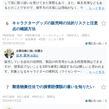
して現に取り扱いを受けてきた実態もあり、また、株主名簿などもあ
るとのことですので、相手方の主張には理由がなく、争う余地はある
かと思われます。 相手方が任意に主張の撤回をしないのであれば、株
主手の地位確認請求を訴訟などで実施し、正式に権利関係を明らかに
することも考えられます。 また、仮に株式の割り当てがなされていな
6
キャラクターグッズの販売時の法的リスクと注意
いとのことであれば、出資契約の前提が果たされていないことになり
点の確認方法
ますので、債務不履行を理由に契約を解除し、100万円の返金を要求す
#知的財産・特許
#契約書作成・リーガルチェック
#海外法人・国際法
ることも考えられるかと思慮いたします。 この他、持ち株比率などに
#スタートアップ・新規事業
#芸能・エンタメ業界
もよりますが、過半数を確保できるのであれば、相手方の解任請求を
2025年10月31日
役にたった
1
実施し、相手方を当該会社から排除する方法も出て着うるかと思慮い
企業法務に強い弁護士
たします。 いずれの手段をとるとしても、当時のやり取りや契約内
並木 重伸
弁護士
容、相手方の主張内容などによっても、とるべき手段が異なってきま
すので、本格的に争うことをお考えであれば、関連資料をお持ちのう
販売している会社の信用性、製品の外見等からある程度推測はできま
え、個別に弁護士にご相談をし、対策を立てていくべきと思慮いたし
すが、侵害品でないことを100％確実に確認するのは難しいと思われま
ます。
す。対象となるキャラクターの権利元（ライセンサー）がわかるので
あれば、直接権利元に確認することが考えられます。 「絵師などに依
頼し絵を作ってもらいそれを元に工場へ作成依頼などした場合」につ
いては、作ってもらった絵がオリジナルのものであれば問題はありま
7
製造物責任法での損害賠償額の違いを知りたい
せんが（ただし絵師などから権利を得ておく必要があります。）、既
存のキャラクターやそれに類似するものであれば、その権利元から許
#自己破産
#法人破産
#海外法人・国際法
諾を受けない限り著作権侵害となる可能性が高いです。
2025年2月3日
役にたった
1