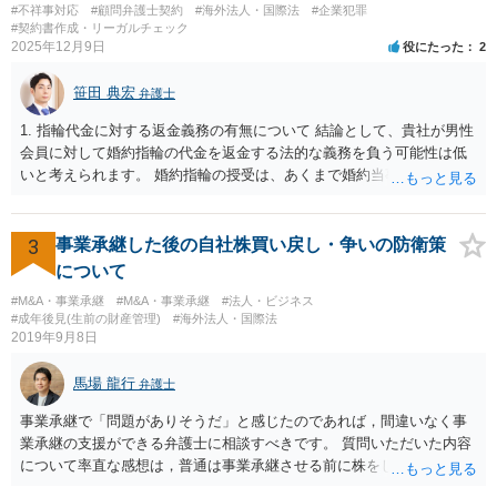
#不祥事対応
#顧問弁護士契約
#海外法人・国際法
#企業犯罪
#契約書作成・リーガルチェック
2025年12月9日
役にたった
2
笹田 典宏
弁護士
1. 指輪代金に対する返金義務の有無について 結論として、貴社が男性
会員に対して婚約指輪の代金を返金する法的な義務を負う可能性は低
いと考えられます。 婚約指輪の授受は、あくまで婚約当事者である男
性会員と女性会員との間の個人的な贈与契約です。結婚相談所である
貴社は、その贈与契約の当事者ではありません。したがって、仮に女
性が返金義務を負う場合であっても、貴社が返金義務を負う法的根拠
3
事業承継した後の自社株買い戻し・争いの防衛策
は見当たりません。 また、国際結婚の仲介契約に関する裁判例では、
について
会員の個人的な理由による破談で追加的に発生した費用は会員自身が
#M&A・事業承継
#M&A・事業承継
#法人・ビジネス
負担すべきであり、仲介業者に責任がない限り、成婚料の支払いを拒
#成年後見(生前の財産管理)
#海外法人・国際法
絶することはできないと判断されています。この裁判例は、仲介業者
2019年9月8日
の責任範囲が、会員間の個人的な問題とは切り離して考えられること
を示唆しており、本件でも同様に、指輪の返還が貴社の責任範囲外の
馬場 龍行
弁護士
問題であると主張する上で参考になります。 2. 今後の対応について
相手方代理人に対し、内容証明郵便などで書面にて貴社の見解を明確
事業承継で「問題がありそうだ」と感じたのであれば，間違いなく事
に伝えることが重要です。その書面には、以下の内容を盛り込むこと
業承継の支援ができる弁護士に相談すべきです。 質問いただいた内容
が考えられます。 成婚料について: 円満な解決を優先する観点から、
について率直な感想は，普通は事業承継させる前に株をしっかり集め
経営判断として返金に応じる意向であることを伝える（ただし、法的
てから承継者に譲渡するけどな？です。承継してから株を集めなさい