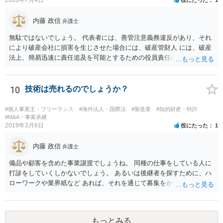
内藤 政信
弁護士
無駄ではないでしょう。 代表者には、善管注意義務違反があり、それ
により破産会社に損害を生じさせた場合には、破産管財人 には、破産
法上、簡易迅速に責任追及を可能とするための役員責任の査定申立て
の手続が用意されてい るからです。（破産法178条）。
10
技術は売れるのでしょうか？
#個人事業主・フリーランス
#海外法人・国際法
#製造業
#知的財産・特許
#M&A・事業承継
2019年3月6日
役にたった
1
内藤 政信
弁護士
備品や顧客を含めた事業譲渡でしょうね。 同種の仕事をしている人に
打診をしていくしかないでしょう。 あるいは後継者を探すために、ハ
ローワークや業界紙など あれば、それを通じて募集をかけてみるか。
もっとみる