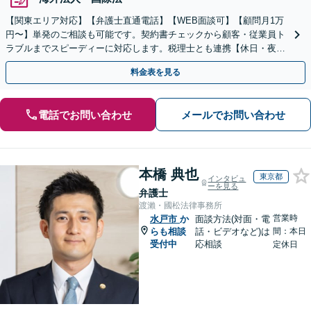
【関東エリア対応】【弁護士直通電話】【WEB面談可】【顧問月1万
円〜】単発のご相談も可能です。契約書チェックから顧客・従業員ト
ラブルまでスピーディーに対応します。税理士とも連携【休日・夜
間・当日相談可】
料金表を見る
電話でお問い合わせ
メールでお問い合わせ
本橋 典也
東京都
インタビュ
ーを見る
弁護士
渡瀨・國松法律事務所
営業時
水戸市
か
面談方法(対面・電
らも相談
話・ビデオなど)は
間：本日
受付中
応相談
定休日