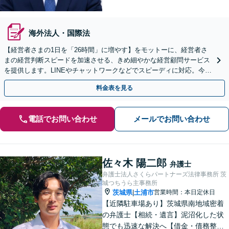
海外法人・国際法
【経営者さまの1日を「26時間」に増やす】をモットーに、経営者さ
まの経営判断スピードを加速させる、きめ細やかな経営顧問サービス
を提供します。LINEやチャットワークなどでスピーディに対応。今後
問題となりそうな経営課題までご相談を承ります
料金表を見る
電話でお問い合わせ
メールでお問い合わせ
佐々木 陽二郎
弁護士
弁護士法人さくらパートナーズ法律事務所 茨
城つちうら主事務所
茨城県
土浦市
営業時間：本日定休日
|
【近隣駐車場あり】茨城県南地域密着
の弁護士【相続・遺言】泥沼化した状
態でも迅速な解決へ【借金・債務整