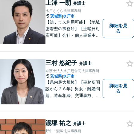
上澤 一朗
弁護士
水戸さくら法律事務所
茨城県
水戸市
|
【法テラス利用可能】【地域
詳細を見
密着型の事務所】【土曜日対
る
応可能】会社・個人事業主の
方の顧問契約/著作権問題/交通
事故/離婚/相続・遺産分割/不
動産に関するトラブル/借金返
済などに対応しております。
三村 悠紀子
弁護士
お気軽にご相談ください。
弁護士法人水戸翔合同法律事務所
茨城県
水戸市
|
【県内最大規模】【事務所開
詳細を見
設から３８年】男女・離婚問
る
題、遺産相続、交通事故、労
働問題、刑事事件などさまざ
まな法律トラブルに対応する
地域密着の女性弁護士。お困
りごとがあればお気軽にご相
瀧塚 祐之
弁護士
談ください！お一人おひとり
野中・瀧塚法律事務所