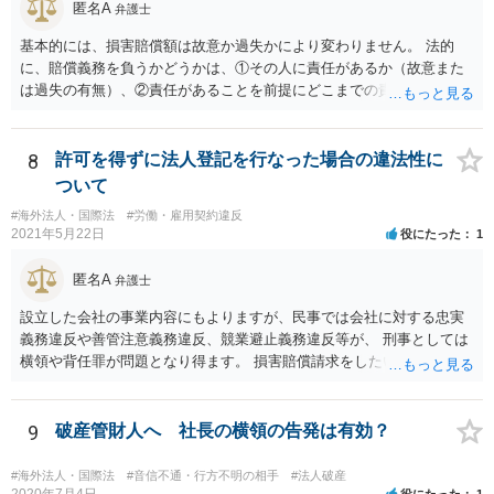
匿名A
弁護士
基本的には、損害賠償額は故意か過失かにより変わりません。 法的
に、賠償義務を負うかどうかは、①その人に責任があるか（故意また
は過失の有無）、②責任があることを前提にどこまでの責任を負うべ
きか（因果関係）、という流れになっていることから、別の議論です
（厳密には、②の話の中で責任の範囲を問う過程で主観面も見るする
ので事案次第ではありますが。）。 また、海外での損害の発生の場合
8
許可を得ずに法人登記を行なった場合の違法性に
には、まずどの法を適用するのかの問題があるので、どの国の損害で
ついて
生じた損害で、その問題に何法が適用されるのか、の判断が先行する
#海外法人・国際法
#労働・雇用契約違反
ので、事案聞かないことにはなんともといったところです。
2021年5月22日
役にたった
1
匿名A
弁護士
設立した会社の事業内容にもよりますが、民事では会社に対する忠実
義務違反や善管注意義務違反、競業避止義務違反等が、 刑事としては
横領や背任罪が問題となり得ます。 損害賠償請求をしたいのか、刑事
事件として警察に捜査してもらいたいのか、取締役を解任したいのか
等、ご希望によって進め方や必要な証拠が変わってきますので、速や
かにお近くの法律事務所に直接ご相談いただくことをおすすめいたし
9
破産管財人へ 社長の横領の告発は有効？
ます。
#海外法人・国際法
#音信不通・行方不明の相手
#法人破産
2020年7月4日
役にたった
1