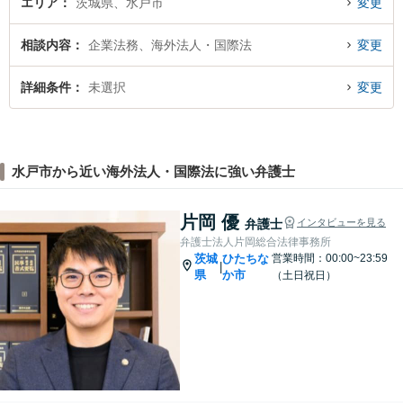
エリア
茨城県、水戸市
変更
相談内容
企業法務、海外法人・国際法
変更
詳細条件
未選択
変更
水戸市から近い海外法人・国際法に強い弁護士
片岡 優
弁護士
インタビューを見る
弁護士法人片岡総合法律事務所
茨城
ひたちな
営業時間：00:00~23:59
|
県
か市
（土日祝日）