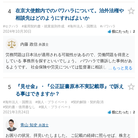
には上記の裁判例のように、貴社に返金義務は無いと判断される可能
というのは無責任というほかないでしょう。 事業承継については，相
性が高いと思われます。）。 指輪代金について: 前述の通り、男性会
続税や贈与税を猶予する特別法な，遺留分について株式価格を遺留分
4
在京大使館内でのパワハラについて。治外法権や
員と女性会員との間の個人間の贈与であり、貴社に法的な返金義務は
算定基礎額から控除したり価額を相続時でなく承継時に固定したりす
相談先はどのようにすればよいか
ないことを、法的根拠と共に冷静に主張する。 「刑事訴訟」との主張
ることのできる特別法が定められています。 買い取る以外の方法につ
#セクハラ
#雇用契約書・就業規則作成
#海外法人・国際法
#パワハラ
に対して: 本件は、契約の履行や返金を巡る民事上の紛争であり、貴社
いても，株式保有割合や状況によるので，具体的に弁護士に相談され
2024年10月30日
役にたった
2
に当初から金銭を騙し取る意図（詐欺罪の構成要件である欺罔行為）
ることをお勧めします。
があったとは考えにくく、刑事事件として立件される可能性は極めて
内藤 政信
弁護士
低いと思われます。 3. 警察からの連絡について 警察は「民事不介
入」を原則としており、契約トラブルなどの個人間の紛争に介入する
労務問題は日本法が適用される可能性があるので、労働問題を得意と
ことはありません。しかし、事件性があるかどうかを判断するため
している 事務所を探すといいでしょう。 パワハラで勝訴した事例があ
に、関係者から事情を聴くことがあります。その場合には誠実な事実
るようです。 社会保険や労災については監督薯に相談してみるといい
説明を行ってください。
でしょう。
5
『見せ金』・『公正証書原本不実記載罪』で訴え
る事はできますか？
#海外法人・国際法
#個人・プライベート
#契約解除・契約取消
#契約書・借用書なし
#個人・プライベート
2021年3月24日
役にたった
2
青山 知史
弁護士
お困りの状況、拝見いたしました。 ご記載の経緯に照らせば、株主と