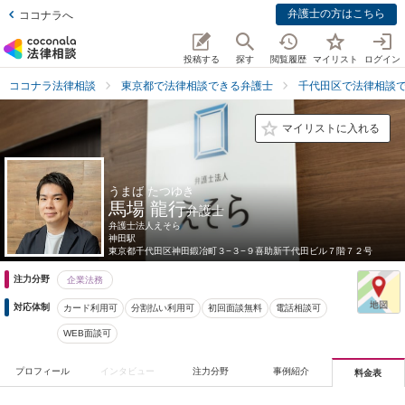
弁護士の方はこちら
ココナラへ
投稿する
探す
閲覧履歴
マイリスト
ログイン
ココナラ法律相談
東京都で法律相談できる弁護士
千代田区で法律相談
マイリストに入れる
うまば たつゆき
馬場 龍行
弁護士
弁護士法人えそら
神田駅
東京都
千代田区神田鍛冶町３−３−９喜助新千代田ビル７階７２号
注力分野
企業法務
対応体制
カード利用可
分割払い利用可
初回面談無料
電話相談可
WEB面談可
プロフィール
インタビュー
注力分野
事例紹介
料金表