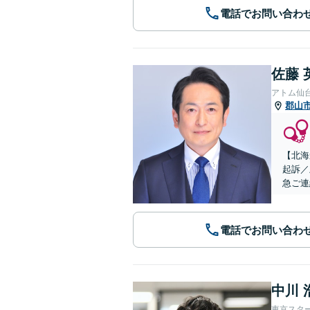
電話でお問い合わ
佐藤 
アトム仙
郡山
【北海
起訴／
急ご連
電話でお問い合わ
中川 
東京スタ