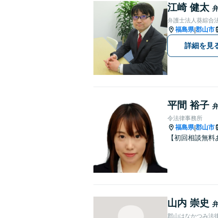
江崎 健太
弁護士法人葵綜合法
福島県
郡山市
|
詳細を見
平間 裕子
令法律事務所
福島県
郡山市
|
【初回相談無料
山内 崇史
郡山はなかつみ法