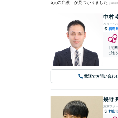
5
人の弁護士が見つかりました
(検索結
中村 
ベリーベ
福島
【初回
に対応
電話でお問い合わ
幾野 
東京スタ
郡山