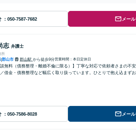
せ
メール
尚志
弁護士
務所
県
郡山市
郡山駅
から徒歩9分
営業時間：本日定休日
|
談無料（債務整理・離婚不倫に限る）】丁寧な対応で依頼者さまの不安
／借金・債務整理など幅広く取り扱っています。ひとりで抱え込まずお
せ
メール