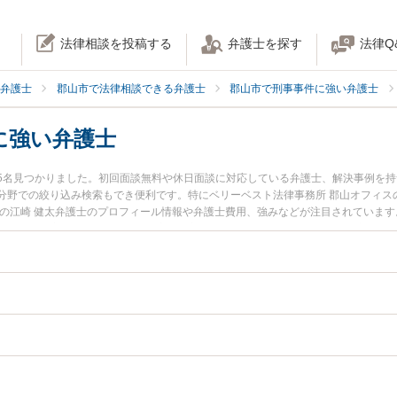
法律相談を投稿する
弁護士を探す
法律Q
弁護士
郡山市で法律相談できる弁護士
郡山市で刑事事件に強い弁護士
に強い弁護士
5名見つかりました。初回面談無料や休日面談に対応している弁護士、解決事例を
分野での絞り込み検索もでき便利です。特にベリーベスト法律事務所 郡山オフィスの
所の江崎 健太弁護士のプロフィール情報や弁護士費用、強みなどが注目されていま
『暴行・傷害罪のトラブル解決の実績豊富な近くの弁護士を検索したい』『初回相
談者さんにおすすめです。