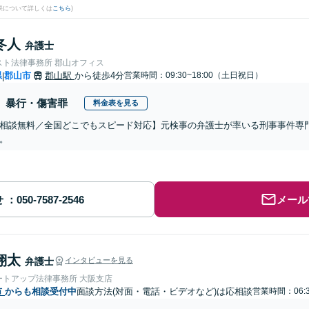
果について詳しくは
こちら
)
冬人
弁護士
スト法律事務所 郡山オフィス
県
郡山市
郡山駅
から徒歩4分
営業時間：09:30~18:00（土日祝日）
|
暴行・傷害罪
料金表を見る
相談無料／全国どこでもスピード対応】元検事の弁護士が率いる刑事事件専
。
せ
メール
翔太
弁護士
インタビューを見る
ートアップ法律事務所 大阪支店
市
からも相談受付中
面談方法(対面・電話・ビデオなど)は応相談
営業時間：06: