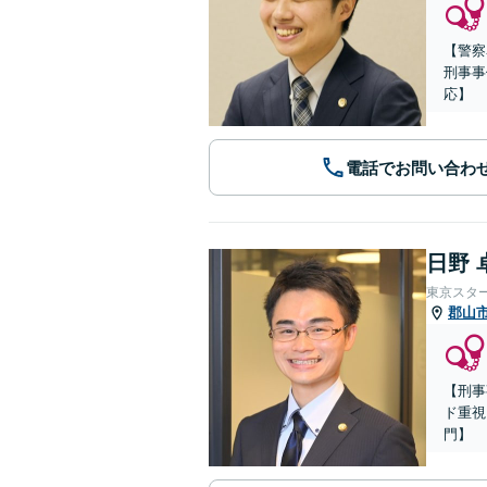
【警察
刑事事
応】
電話でお問い合わ
日野 
東京スタ
郡山
【刑事
ド重視
門】