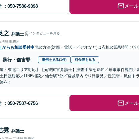
せ
メール
英之
弁護士
インタビューを見る
台法律事務所
市
からも相談受付中
面談方法(対面・電話・ビデオなど)は応相談
営業時間：09:
暴行・傷害罪
事例を見る(1件)
料金表を見る
道・東北エリア対応】【元警察官弁護士】捜査手法を熟知／刑事事件専門／
土日祝対応／LINE相談／仙台駅7分／宮城県内で即日接見／性犯罪・風俗ト
絡を！
せ
メール
浩秀
弁護士
ートアップ法律事務所