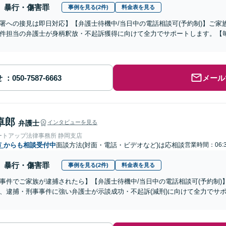
暴行・傷害罪
事例を見る(2件)
料金表を見る
署への接見は即日対応】【弁護士待機中/当日中の電話相談可(予約制)】ご
件担当の弁護士が身柄釈放・不起訴獲得に向けて全力でサポートします。【毎
せ
メール
卓郎
弁護士
インタビューを見る
ートアップ法律事務所 静岡支店
市
からも相談受付中
面談方法(対面・電話・ビデオなど)は応相談
営業時間：06:
暴行・傷害罪
事例を見る(2件)
料金表を見る
事件でご家族が逮捕されたら】【弁護士待機中/当日中の電話相談可(予約制
、逮捕・刑事事件に強い弁護士が示談成功・不起訴(減刑)に向けて全力でサ