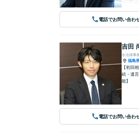
電話でお問い合わ
吉田 
令法律事
福島
【初回相
続・遺言
能】
電話でお問い合わ