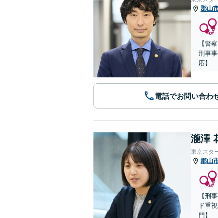
郡山
【警察
刑事事
応】
電話でお問い合わ
瀧澤 
東京スタ
郡山
【刑事
ド重視
門】