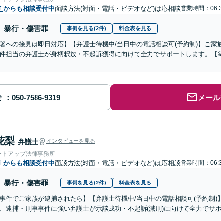
市
からも相談受付中
面談方法(対面・電話・ビデオなど)は応相談
営業時間：06:
暴行・傷害罪
事例を見る(2件)
料金表を見る
署への接見は即日対応】【弁護士待機中/当日中の電話相談可(予約制)】ご
件担当の弁護士が身柄釈放・不起訴獲得に向けて全力でサポートします。【毎
せ
メール
花梨
弁護士
インタビューを見る
ートアップ法律事務所
市
からも相談受付中
面談方法(対面・電話・ビデオなど)は応相談
営業時間：06:
暴行・傷害罪
事例を見る(2件)
料金表を見る
事件でご家族が逮捕されたら】【弁護士待機中/当日中の電話相談可(予約制
、逮捕・刑事事件に強い弁護士が示談成功・不起訴(減刑)に向けて全力でサ