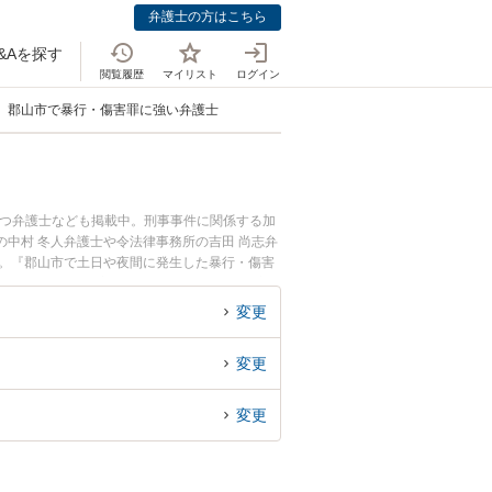
弁護士の方はこちら
&Aを探す
閲覧履歴
マイリスト
ログイン
郡山市で暴行・傷害罪に強い弁護士
持つ弁護士なども掲載中。刑事事件に関係する加
中村 冬人弁護士や令法律事務所の吉田 尚志弁
す。『郡山市で土日や夜間に発生した暴行・傷害
談無料で暴行・傷害罪を法律相談できる郡山市内
変更
変更
変更