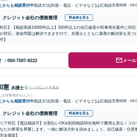
市
からも相談受付中
面談方法(対面・電話・ビデオなど)は応相談
営業時間：09:
クレジット会社の債務整理
料金表を見る
対応】【相談実績10000件以上】500件以上の自己破産や民事再生案件に対
が対応。借金問題は解決できますので、弁護士とともに最善の解決策を見つ
可】
せ
メール
和憲
弁護士
インタビューを見る
人法律事務所せんだい
市
からも相談受付中
面談方法(対面・電話・ビデオなど)は応相談
営業時間：09:
クレジット会社の債務整理
料金表を見る
リア対応【電話相談可】分割払いOK&初回相談60分無料で費用も安心！コ
なたの希望を尊重します。一緒に解決方針を決めましょう。自己破産・任意
完全個室】