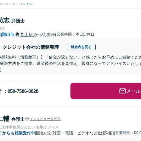
果について詳しくは
こちら
)
尚志
弁護士
務所
県
郡山市
郡山駅
から徒歩9分
営業時間：本日定休日
|
クレジット会社の債務整理
料金表を見る
相談無料（債務整理）】「借金が返せない」と感じたらお早めにご連絡くだ
解決方法をご提案。返済後の生活を見据え、親身になってアドバイスいたし
】
せ
メール
仁輔
弁護士
インタビューを見る
人法律事務所せんだい 名取オフィス
市
からも相談受付中
面談方法(対面・電話・ビデオなど)は応相談
営業時間：09:0