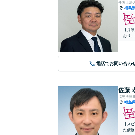
弁護士法
福島
【弁護
おり、
電話でお問い合わ
佐藤 
福光法律
福島
【スピ
た債務