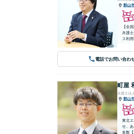
郡山
【全国
弁護士
ス利用
電話でお問い合わ
町屋 
弁護士法
郡山
東北エ
せ。あ
多数【