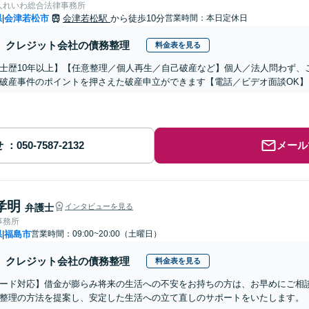
人れいわ総合法律事務所
県
会津若松市
会津若松駅
から徒歩10分
営業時間：本日定休日
|
クレジット会社の債務整理
料金表を見る
士歴10年以上】【任意整理／個人再生／自己破産など】個人／法人問わず、
破産事件のポイントを押さえた破産申立ができます【電話／ビデオ面談OK】
せ
メール
孝明
弁護士
インタビューを見る
事務所
県
福島市
営業時間：09:00~20:00（土曜日）
|
クレジット会社の債務整理
料金表を見る
ード対応】借金が膨らみ将来の生活への不安をお持ちの方は、お早めにご相
整理の方法を提案し、安定した生活への立て直しのサポートをいたします。【