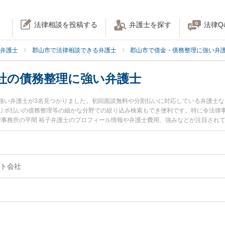
法律相談を投稿する
弁護士を探す
法律Q
弁護士
郡山市で法律相談できる弁護士
郡山市で借金・債務整理に強い弁
社の債務整理に強い弁護士
強い弁護士が3名見つかりました。初回面談無料や分割払いに対応している弁護士
リボ払いの債務整理等の細かな分野での絞り込み検索もでき便利です。特に令法律事
法律事務所の平間 裕子弁護士のプロフィール情報や弁護士費用、強みなどが注目され
護士に相談したい』『クレジット会社の債務整理のトラブル解決の実績豊富な近く
の弁護士に相談予約したい』などでお困りの相談者さんにおすすめです。
ト会社