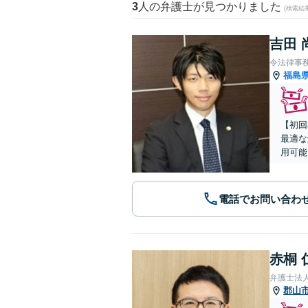
3
人の弁護士が見つかりました
(検索結
吉田 
令法律事
福島
【初回
最適な
用可能
電話でお問い合わ
赤桐 
弁護士法
郡山