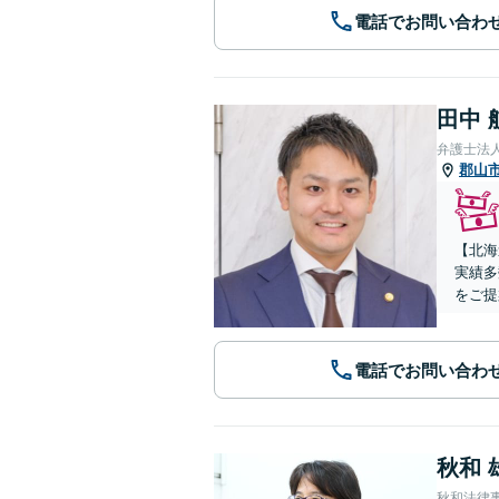
電話でお問い合わ
田中 
弁護士法
郡山
【北海
実績多
をご提
電話でお問い合わ
秋和 
秋和法律