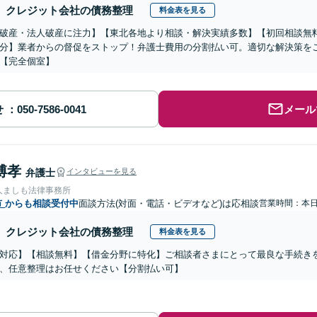
クレジット会社の債務整理
料金表を見る
破産・法人破産に注力】【東北各地より相談・解決実績多数】【初回相談無
分】業者からの督促をストップ！弁護士費用の分割払い可。適切な解決策を
【完全個室】
せ
メール
博孝
弁護士
インタビューを見る
人ましも法律事務所
市
からも相談受付中
面談方法(対面・電話・ビデオなど)は応相談
営業時間：本
クレジット会社の債務整理
料金表を見る
対応】【相談無料】【借金分野に特化】ご相談者さまにとって最良な手続き
、任意整理はお任せください【分割払い可】