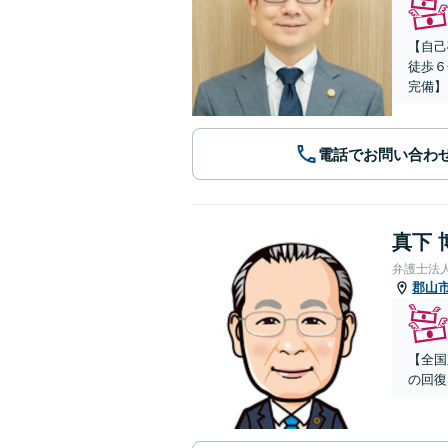
【自己
徒歩６
完備】
電話でお問い合わ
真下 
弁護士法
郡山
【全国
の回復