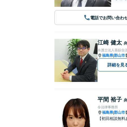
電話でお問い合わ
江崎 健太
弁護士法人葵綜合法
福島県
郡山市
|
詳細を見
平間 裕子
令法律事務所
福島県
郡山市
|
【初回相談無料