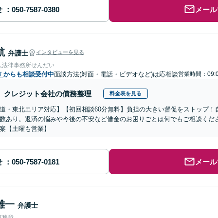
せ
メール
航
弁護士
インタビューを見る
人法律事務所せんだい
市
からも相談受付中
面談方法(対面・電話・ビデオなど)は応相談
営業時間：09:0
クレジット会社の債務整理
料金表を見る
道・東北エリア対応】【初回相談60分無料】負担の大きい督促をストップ！
数あり。返済の悩みや今後の不安など借金のお困りごとは何でもご相談くだ
案【土曜も営業】
せ
メール
雄一
弁護士
事務所