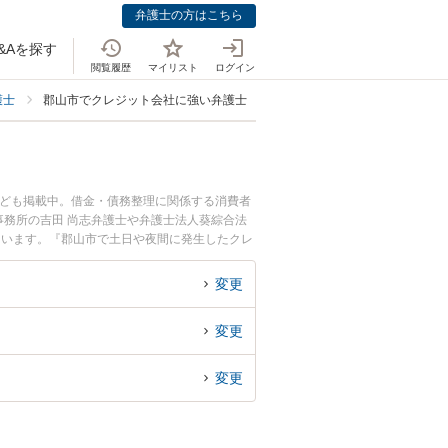
弁護士の方はこちら
&Aを探す
閲覧履歴
マイリスト
ログイン
護士
郡山市でクレジット会社に強い弁護士
なども掲載中。借金・債務整理に関係する消費者
務所の吉田 尚志弁護士や弁護士法人葵綜合法
ています。『郡山市で土日や夜間に発生したクレ
の弁護士を検索したい』『初回相談無料でクレジ
変更
変更
変更