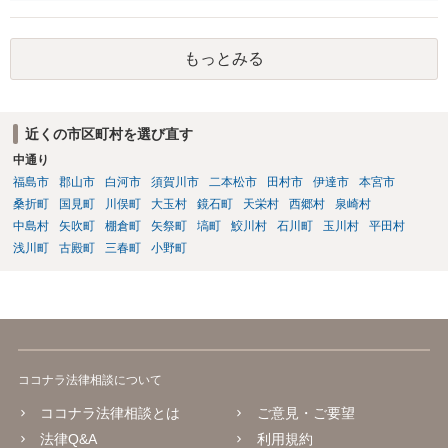
らっておきましょう。
もっとみる
近くの市区町村を選び直す
中通り
福島市
郡山市
白河市
須賀川市
二本松市
田村市
伊達市
本宮市
桑折町
国見町
川俣町
大玉村
鏡石町
天栄村
西郷村
泉崎村
中島村
矢吹町
棚倉町
矢祭町
塙町
鮫川村
石川町
玉川村
平田村
浅川町
古殿町
三春町
小野町
ココナラ法律相談について
ココナラ法律相談とは
ご意見・ご要望
法律Q&A
利用規約