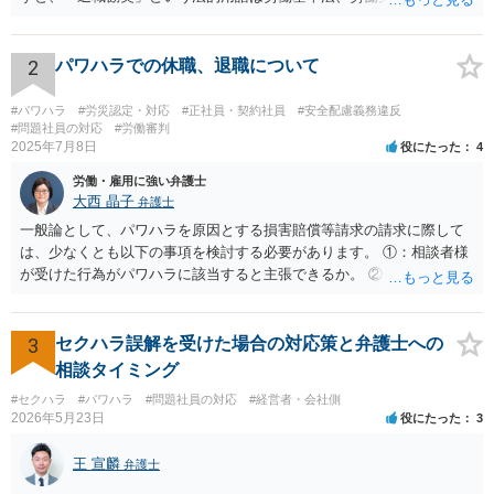
在しないのです。法的に違法な退職勧奨・強要といえるためには、退
職を求めただけではなく、本人が退職を明確に拒否しているにもかか
わらず、その後でも執拗に退職を強く求めることです。 職場のパワー
2
パワハラでの休職、退職について
ハラスメントとは、同じ職場で働く者に対し、職務上の地位や人間関
係などの職場内の優位性を背景に、業務の適正な範囲を超えて、精神
#パワハラ
#労災認定・対応
#正社員・契約社員
#安全配慮義務違反
的・身体的苦痛を与える又は職場環境を悪化させる行為をいいます。
#問題社員の対応
#労働審判
2025年7月8日
役にたった
4
パワハラの事案は、証拠などをもとにしながら、直接具体的なお話を
お伺いして、法的に正確に分析する必要があります。本件の言動が、
労働・雇用に強い弁護士
これらに該当するかどうか、証拠に基づいて、子細な分析と慎重な対
大西 晶子
弁護士
応が必要です。客観的証拠が不可欠です。 法的に正確に分析されたい
一般論として、パワハラを原因とする損害賠償等請求の請求に際して
場合には、労務管理と労働法に精通し、上記に関連した法理等にも通
は、少なくとも以下の事項を検討する必要があります。 ①：相談者様
じた弁護士等に相談し、証拠をもとにしながら具体的な話をなさった
が受けた行為がパワハラに該当すると主張できるか。 ②：会社が、当
上で、今後の対応を検討するべきです。良い解決になりますよう祈念
該パワハラ行為を認識していたにもかかわらず、適切な対策を怠った
しております。
と主張できるか。 ③：当該パワハラ行為のせいで相談者様が適応障害
を患ったと主張できるか。 ④：①②③の主張を裏付ける証拠がどの程
3
セクハラ誤解を受けた場合の対応策と弁護士への
度充実しているか。 ⑤：未払残業代等、会社に対して他に請求できそ
相談タイミング
うなものはあるか。 ①～③により、パワハラ行為をした本人/会社の両
#セクハラ
#パワハラ
#問題社員の対応
#経営者・会社側
方に対して損害賠償等を請求できるか否かが変わってきます。 ④によ
2026年5月23日
役にたった
3
り、交渉のみで妥協べきか、訴訟も見据えて徹底的に責任追求できそ
うかを検討することになります。 また、会社に対して他に請求できそ
王 宣麟
弁護士
うなものがあれば（⑤）、パワハラの証拠が多少不足していたとして