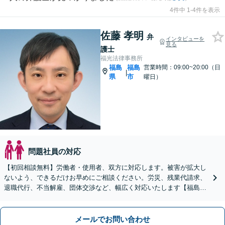
4件中 1-4件を表示
佐藤 孝明
弁
インタビューを
見る
護士
福光法律事務所
福島
福島
営業時間：09:00~20:00（日
|
県
市
曜日）
問題社員の対応
【初回相談無料】労働者・使用者、双方に対応します。被害が拡大し
ないよう、できるだけお早めにご相談ください。労災、残業代請求、
退職代行、不当解雇、団体交渉など、幅広く対応いたします【福島市
出身】【LINE相談可】【弁護士歴14年】
メールでお問い合わせ