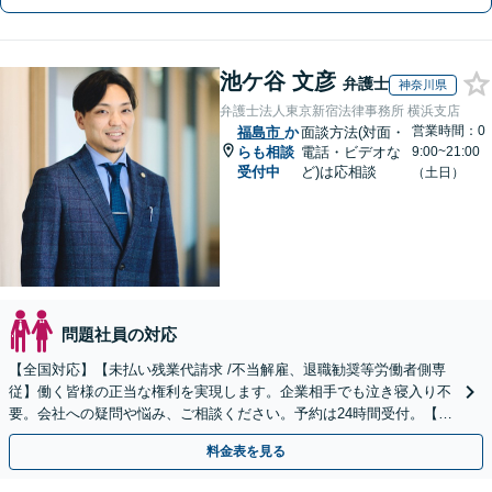
池ケ谷 文彦
弁護士
神奈川県
弁護士法人東京新宿法律事務所 横浜支店
営業時間：0
福島市
か
面談方法(対面・
らも相談
電話・ビデオな
9:00~21:00
受付中
ど)は応相談
（土日）
問題社員の対応
【全国対応】【未払い残業代請求 /不当解雇、退職勧奨等労働者側専
従】働く皆様の正当な権利を実現します。企業相手でも泣き寝入り不
要。会社への疑問や悩み、ご相談ください。予約は24時間受付。【初
回面談無料】【夜間・休日対応可】
料金表を見る