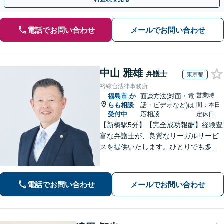
電話でお問い合わせ
メールでお問い合わせ
中山 雅雄
弁護士
東京都
裕綜合法律事務所
営業時
福島市
か
面談方法(対面・電
らも相談
話・ビデオなど)は
間：本日
受付中
応相談
定休日
【新橋駅5分】【完全成功報酬】経験豊
富な弁護士が、良質なリーガルサービ
スを提供いたします。ひとりでも多く
の方が笑顔で未来を歩めるよう、丁寧
にアドバイス・サポートをいたしま
す。お困りの際は、ぜひご相談くださ
電話でお問い合わせ
メールでお問い合わせ
い。【弁護士歴20年以上】