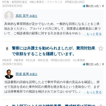
#労働・雇用契約違反
#個人事業主・フリーランス
#問題社員の対応
準監督署の管轄外ですので、弁護士に請求を依頼したり、裁判所に民
2025年6月24日
役にたった
2
事訴訟や労働審判を申し立てたりする方法を取ることになるでしょ
う。
髙田 晃平
弁護士
具体的な事実関係が定かでないため、一般的な回答になることをご承
知おきください。 アルバイトの方に対して、競業避止義務違反に基づ
いて、ご相談者様の顧客に対する引き抜き行為をやめるように求める
ことや損害賠償請求を行うことが考えられます。 同じ駅のエリアにお
いてネイルサロンを開業していることや、同意なく顧客の電話番号やL
INEアカウント、メールアドレス等を持ち出して勧誘をしていることに
8
警察には弁護士を勧められましたが、費用対効果
ついては、競業避止義務に違反しているものと考えられます。 もっと
で依頼をすることを躊躇しています。
も、正式には退職していないものの、出社もしていないということで
#偽造罪
#被害者
#正社員・契約社員
#問題社員の対応
#人事異動
すと、在職中か退職扱いとなるかで争いになり、競業避止義務条項の
2026年7月30日
役にたった
3
有効性が問題になるところであり、損害賠償請求を行うにしても損害
の主張・立証が容易ではないため、労働法を扱う弁護士にご相談され
西浦 嘉博
弁護士
るのがよいと思われます。
当該書類の詳細を説明した上で事件手続の今後の見込みを確認し、併
せて告訴を含めた事件対応の費用を聴き取るという意味合いで、まず
は法律事務所での相談を検討されてみてはいかがでしょうか。 上記、
ご参考ください。