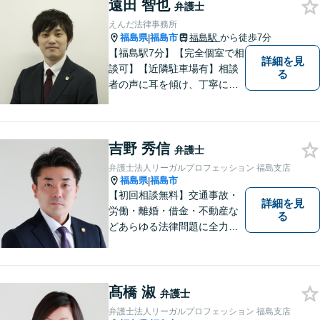
遠田 智也
弁護士
えんだ法律事務所
福島県
福島市
福島駅
から徒歩7分
|
【福島駅7分】【完全個室で相
詳細を見
談可】【近隣駐車場有】相談
る
者の声に耳を傾け、丁寧にわ
かりやすい説明を心がけてお
ります。 相談後やトラブルが
解決した際、「相談してよか
吉野 秀信
った」と思っていただけるよ
弁護士
うに全力を尽くしていきま
弁護士法人リーガルプロフェッション 福島支店
す。
福島県
福島市
|
【初回相談無料】交通事故・
詳細を見
労働・離婚・借金・不動産な
る
どあらゆる法律問題に全力を
尽くします。ご相談者様に寄
り添い、最善の解決策へと導
くことを最も重視ししていま
す。お困りの方はまずはご相
髙橋 淑
弁護士
談ください。
弁護士法人リーガルプロフェッション 福島支店