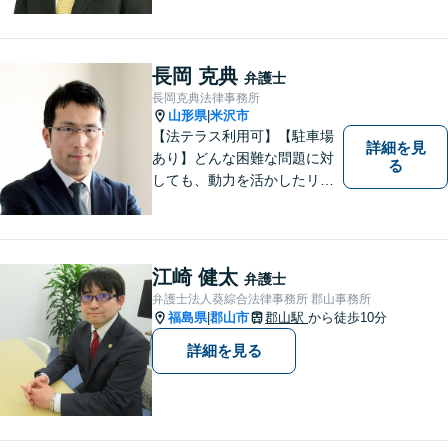
をサポートします！
長岡 克典
弁護士
長岡克典法律事務所
山形県
米沢市
|
【法テラス利用可】【駐車場
詳細を見
あり】どんな困難な問題に対
る
しても、動力を活かしたリー
ガルサービスをご提供させて
いただきます。ご依頼いただ
いた案件は1日でも早く解決す
るよう努力することで早期解
江崎 健太
弁護士
決を目指します。 お気軽にご
弁護士法人葵綜合法律事務所 郡山事務所
相談ください。
福島県
郡山市
郡山駅
から徒歩10分
|
詳細を見る