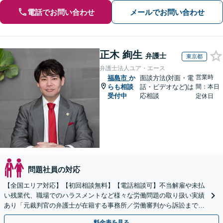
電話でお問い合わせ
メールでお問い合わせ
正木 絢生
弁護士
東京都
弁護士法人ユア・エース
営業時
福島市
か
面談方法(対面・電
らも相談
話・ビデオなど)は
間：本日
受付中
応相談
定休日
問題社員の対応
【全国エリア対応】【初回相談無料】【電話相談可】不当解雇や未払
い残業代、職場でのハラスメントなど様々な労働問題の取り扱い実績
あり「元裁判官の弁護士が在籍する事務所／労働審判から訴訟まで、
裁判官経験を活かした最適な戦略を立案」
料金表を見る