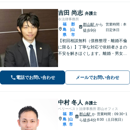
吉田 尚志
弁護士
令法律事務所
福
郡
郡山駅
から
営業時間：本
島
山
|
日定休日
徒歩9分
県
市
【初回相談無料（債務整理・離婚不倫
に限る）】丁寧な対応で依頼者さまの
不安を解きほぐします。離婚・男女問
題／相続・遺言／借金・債務整理など
幅広く取り扱っています。ひとりで抱
え込まずお気軽にご相談ください。
電話でお問い合わせ
メールでお問い合わせ
【分割払い可能】
中村 冬人
弁護士
ベリーベスト法律事務所 郡山オフィス
福
郡
郡山駅
か
営業時間：09:30~1
島
山
|
8:00（土日祝日）
ら徒歩4分
県
市