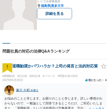
とりで法律事務所
て、より良い解決に導くお手
福島県
喜多方市
|
伝いをいたします。
詳細を見る
問題社員の対応の法律Q&Aランキング
1
退職勧奨かパワハラか？上司の発言と法的対応策
#退職勧奨
#正社員・契約社員
#パワハラ
#問題社員の対応
2025年6月26日
役にたった
4
藤川 久昭
弁護士
お悩みのことと存じます。お困りのことと存じます。詳しい事情がわ
からないので、一般論として回答できるところだけ、ご対応いたしま
すと、「退職勧奨」という法的用語は労働基準法、労働契約法上は存