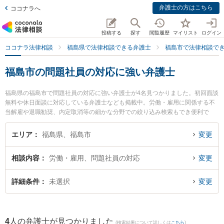
弁護士の方はこちら
ココナラへ
投稿する
探す
閲覧履歴
マイリスト
ログイン
ココナラ法律相談
福島県で法律相談できる弁護士
福島市で法律相談で
福島市の問題社員の対応に強い弁護士
福島県の福島市で問題社員の対応に強い弁護士が4名見つかりました。初回面談
無料や休日面談に対応している弁護士なども掲載中。労働・雇用に関係する不
当解雇や退職勧奨、内定取消等の細かな分野での絞り込み検索もでき便利で
す。特に福光法律事務所の佐藤 孝明弁護士やえんだ法律事務所の遠田 智也弁護
士、弁護士法人リーガルプロフェッション 福島支店の吉野 秀信弁護士のプロフ
エリア
福島県、福島市
変更
ィール情報や弁護士費用、強みなどが注目されています。『福島市で土日や夜
間に発生した問題社員の対応のトラブルを今すぐに弁護士に相談したい』『問
相談内容
労働・雇用、問題社員の対応
変更
題社員の対応のトラブル解決の実績豊富な近くの弁護士を検索したい』『初回
相談無料で問題社員の対応を法律相談できる福島市内の弁護士に相談予約した
い』などでお困りの相談者さんにおすすめです。
詳細条件
未選択
変更
4
人の弁護士が見つかりました
(検索結果について詳しくは
こちら
)