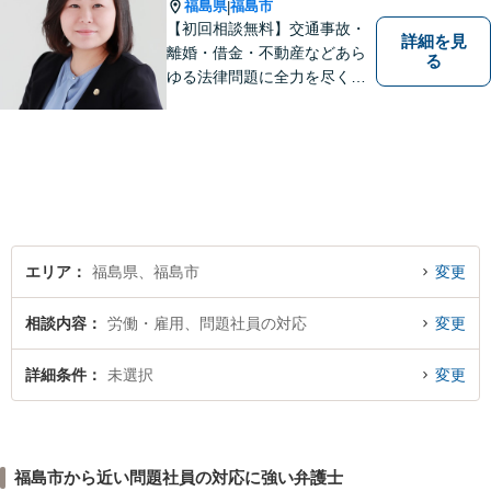
福島県
福島市
|
【初回相談無料】交通事故・
詳細を見
離婚・借金・不動産などあら
る
ゆる法律問題に全力を尽くし
ます。ご相談は早ければ早い
ほど有利な解決へと近づきま
す。「弁護士は敷居が高い」
と思わず、お困りの方は是非
ご相談ください。
エリア
福島県、福島市
変更
相談内容
労働・雇用、問題社員の対応
変更
詳細条件
未選択
変更
福島市から近い問題社員の対応に強い弁護士