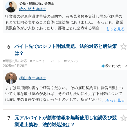
労働・雇用に強い弁護士
鈴木 悠太
弁護士
従業員の健康意識改善等の目的で、有所見者数を集計し匿名化処理の
もとで社内公表すること自体に違法性はありません。 もっとも、従業
員数自体が少人数であったり、部署ごとに公表する場合で特定の部署
が少人数である場合等には、個人が事実上特定されてしまう可能性が
あり、その場合は違法性を帯びることになります。 少人数部署がある
場合はより大きなグループ（企業全体）単位での公表にする、結果数
6
バイト先でのシフト削減問題、法的対応と解決策
をぼかして「約●％」とする等の工夫が、より特定回避に資するかもし
は？
れません。
#問題社員の対応
#アルバイト・パート
#パワハラ
2025年9月28日
役にたった
2
横山 令一
弁護士
まずは雇用契約書をご確認ください。 その雇用契約書に就労日数につ
いて明確な取り決めがあれば、その取り決めに不足する日数について
は雇い主の責任で働けなかったものとして、所定どおりの賃金（民法5
36条2項）、又は、平均賃金の6割に相当する休業手当（労働基準法26
条）を請求できる可能性があります。ただ、自分からシフトの希望日
数を減らした分については難しいでしょう。 特に後者については、違
7
元アルバイトが顧客情報を無断使用し勧誘及び競
反した場合は労働基準監督署に申告して雇い主に指導をしてもらう手
業避止義務、法的対処法は？
続が用意されています（労働基準法104条）。 前者については労働基