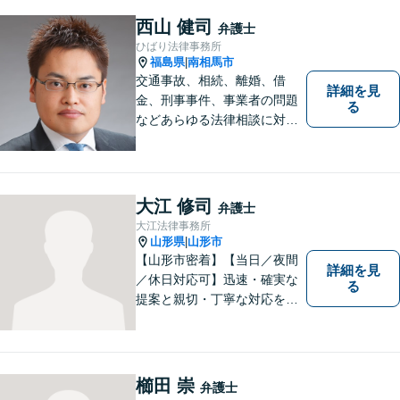
西山 健司
弁護士
ひばり法律事務所
福島県
南相馬市
|
交通事故、相続、離婚、借
詳細を見
金、刑事事件、事業者の問題
る
などあらゆる法律相談に対応
します。 法の専門知識を活か
し、あなたの権利を最大限に
守ることが第一です。 お困り
ごとがありましたら、まずは
大江 修司
弁護士
ご相談ください。
大江法律事務所
山形県
山形市
|
【山形市密着】【当日／夜間
詳細を見
／休日対応可】迅速・確実な
る
提案と親切・丁寧な対応をい
たします。必ず皆様のお力に
なりますので、お気軽にご相
談下さい。【法テラス利用
可】不安や問題について法的
櫛田 崇
弁護士
リスクを説明し、見通しを立