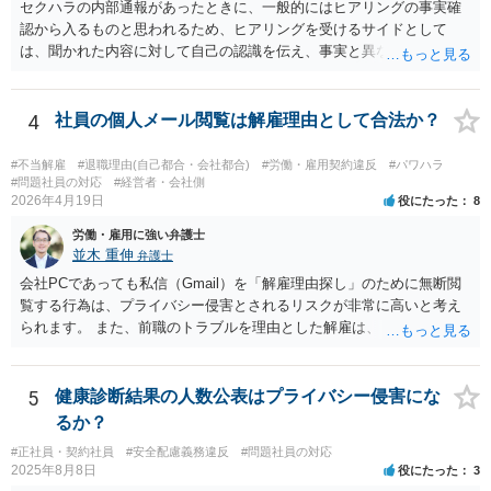
も、併せて請求することによって、解決金の増額事由として扱うこと
セクハラの内部通報があったときに、一般的にはヒアリングの事実確
を検討する余地があります。 具体的なご事情が分からないため、抽象
認から入るものと思われるため、ヒアリングを受けるサイドとして
的な説明にとどまり申し訳ありません。 ただ、パワハラを原因とする
は、聞かれた内容に対して自己の認識を伝え、事実と異なることに関
労働トラブルをご自身で対応することは、ご負担が大きいかと存じま
しては否認をすべきでしょう（証拠があるなら証拠も見せながら）。
すので、弁護士への相談をお勧めいたします。
会社側でセクハラの事実があったと認定した場合は、単なる警告・指
導だけでなく、懲戒処分等が行われる可能性もありますので、そのよ
4
社員の個人メール閲覧は解雇理由として合法か？
うな不利益な処分が行われたタイミングで弁護士の相談されるのが良
いのではないかと思います。
#不当解雇
#退職理由(自己都合・会社都合)
#労働・雇用契約違反
#パワハラ
#問題社員の対応
#経営者・会社側
2026年4月19日
役にたった
8
労働・雇用に強い弁護士
並木 重伸
弁護士
会社PCであっても私信（Gmail）を「解雇理由探し」のために無断閲
覧する行為は、プライバシー侵害とされるリスクが非常に高いと考え
られます。 また、前職のトラブルを理由とした解雇は、 採用時に虚偽
の申告をした等でない限り、現在の解雇事由にはなりません。 今後は
メールの内容には触れず、現在の「素行の悪さ」に関する事情を具体
的に記録してください。注意・指導を繰り返しても改善されないとい
5
健康診断結果の人数公表はプライバシー侵害にな
うプロセスを積み上げ、段階的に懲戒や退職勧奨を検討するのが安全
るか？
な進め方です。
#正社員・契約社員
#安全配慮義務違反
#問題社員の対応
2025年8月8日
役にたった
3