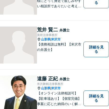
様にとって身近で親しみやす
る
い相談所でありたいと考えて
います。個人・法人のお客様
を問わず、お一人で悩まず
に、まずはお気軽にご相談く
ださい。 https://tamura-law.bi
荒井 賢二
弁護士
z/ （公式ホームページ）
美咲法律事務所
山形県
米沢市
|
【債務相談は無料】【米沢市
詳細を見
の弁護士】
る
遠藤 正紀
弁護士
米沢舞鶴法律事務所
山形県
米沢市
|
【オンライン法律相談可】
詳細を見
【駐車場あり】【個室完備】
る
事案に応じた納得のいく解決