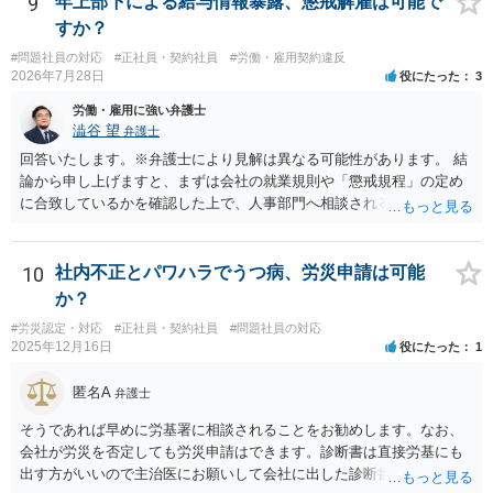
9
年上部下による給与情報暴露、懲戒解雇は可能で
すか？
#問題社員の対応
#正社員・契約社員
#労働・雇用契約違反
2026年7月28日
役にたった
3
労働・雇用に強い弁護士
澁谷 望
弁護士
回答いたします。※弁護士により見解は異なる可能性があります。 結
論から申し上げますと、まずは会社の就業規則や「懲戒規程」の定め
に合致しているかを確認した上で、人事部門へ相談されることが最優
先となります。 その上で、いきなりの懲戒解雇は法的ハードルが高い
ものの、重い懲戒処分の対象には十分なり得ます。 名誉や評価の回復
については、会社側に「部下の不正行為による情報漏洩」と正式に認
10
社内不正とパワハラでうつ病、労災申請は可能
定させ、誤認した他部署への適切なフォローや周知を求めるのが有効
か？
です。 あるいは、懲戒があったことを社内で周知される手続があるの
#労災認定・対応
#正社員・契約社員
#問題社員の対応
ならば、それにより軽微ながら回復はできるかもしれません。 さらに
2025年12月16日
役にたった
1
個人としても、相手に対してプライバシー侵害等に基づく損害賠償
（慰謝料）を請求する選択肢がありえます（ただし、金額は多額にな
匿名A
弁護士
らない可能性があります。）。
そうであれば早めに労基署に相談されることをお勧めします。なお、
会社が労災を否定しても労災申請はできます。診断書は直接労基にも
出す方がいいので主治医にお願いして会社に出した診断書の写しをも