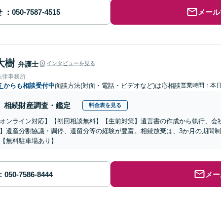
せ
メール
大樹
弁護士
インタビューを見る
法律事務所
市
からも相談受付中
面談方法(対面・電話・ビデオなど)は応相談
営業時間：本
相続財産調査・鑑定
料金表を見る
オンライン対応】【初回相談無料】【生前対策】遺言書の作成から執行、会
】遺産分割協議・調停、遺留分等の経験が豊富。相続放棄は、3か月の期間
【無料駐車場あり】
メー