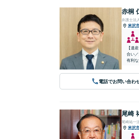
赤桐 
弁護士法
米沢
【遺産
合い／
有利な
電話でお問い合わ
尾崎 
尾崎祐一
米沢