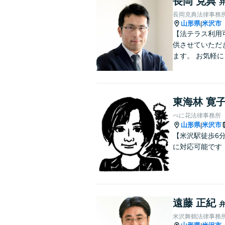
長岡 克典
長岡克典法律事務
山形県
米沢市
|
【法テラス利用
供させていただ
ます。 お気軽
東海林 寛
べに花法律事務所
山形県
米沢市
|
【米沢駅徒歩6
に対応可能です
遠藤 正紀
米沢舞鶴法律事務