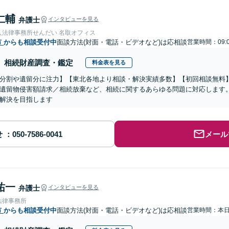
仁輔
弁護士
インタビューを見る
人法律事務所せんだい 名取オフィス
市
からも相談受付中
面談方法(対面・電話・ビデオなど)は応相談
営業時間：09:0
相続財産調査・鑑定
料金表を見る
分割や遺留分に注力】【東北各地より相談・解決実績多数】【初回相談無料】
遺留物侵害額請求／相続放棄など、相続に関するあらゆる問題に対応します
解決を目指します
せ
メール
祐一
弁護士
インタビューを見る
法律事務所
市
からも相談受付中
面談方法(対面・電話・ビデオなど)は応相談
営業時間：本