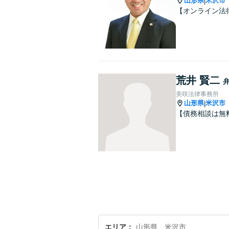
山形県
米沢市
|
【オンライン法
荒井 賢二
美咲法律事務所
山形県
米沢市
|
【債務相談は無
エリア
山形県、米沢市