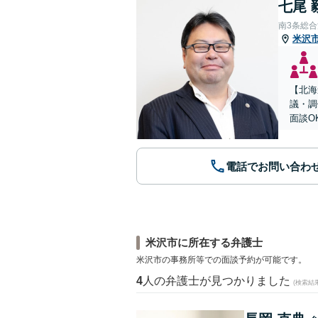
七尾 
南3条総
米沢
【北海
議・調
面談O
電話でお問い合わ
米沢市に所在する弁護士
米沢市の事務所等での面談予約が可能です。
4
人の弁護士が見つかりました
(検索結