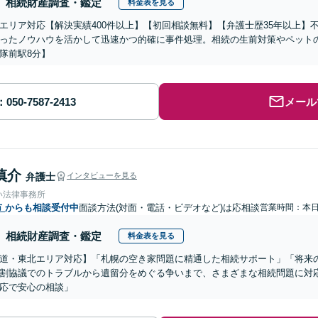
相続財産調査・鑑定
料金表を見る
エリア対応【解決実績400件以上】【初回相談無料】【弁護士歴35年以上】
ったノウハウを活かして迅速かつ的確に事件処理。相続の生前対策やペット
隊前駅8分】
メール
慎介
弁護士
インタビューを見る
い法律事務所
市
からも相談受付中
面談方法(対面・電話・ビデオなど)は応相談
営業時間：本
相続財産調査・鑑定
料金表を見る
道・東北エリア対応】「札幌の空き家問題に精通した相続サポート」「将来
割協議でのトラブルから遺留分をめぐる争いまで、さまざまな相続問題に対応
応で安心の相談」