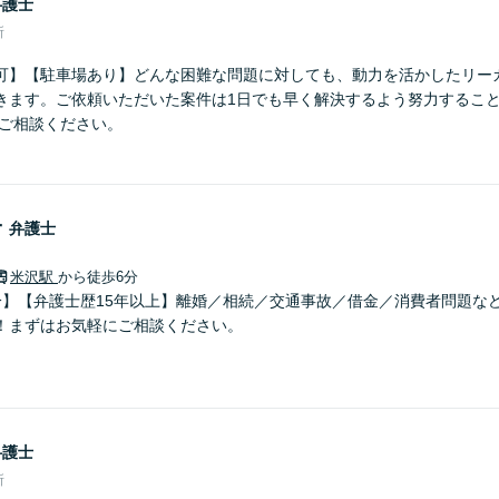
弁護士
所
可】【駐車場あり】どんな困難な問題に対しても、動力を活かしたリー
きます。ご依頼いただいた案件は1日でも早く解決するよう努力するこ
にご相談ください。
子
弁護士
米沢駅
から徒歩6分
分】【弁護士歴15年以上】離婚／相続／交通事故／借金／消費者問題な
！まずはお気軽にご相談ください。
弁護士
所