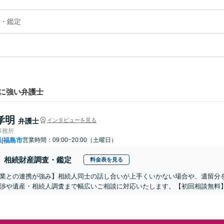
・鑑定
に強い弁護士
孝明
弁護士
インタビューを見る
事務所
県
福島市
営業時間：09:00~20:00（土曜日）
|
相続財産調査・鑑定
料金表を見る
業との連携が強み】相続人同士の話し合いが上手くいかない場合や、遺留分
渉や遺産・相続人調査まで幅広いご相談に対応いたします。【初回相談無料】【