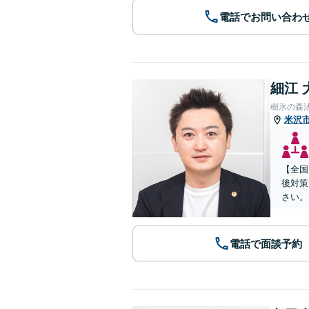
電話でお問い合わ
細江 
樹氷の森
米沢
【全国
後対策
さい。
電話で面談予約