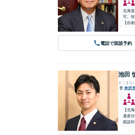
北海道
可。培
【自衛
電話で面談予約
池田 
まこまな
米沢
【北海
遺産分
面談対