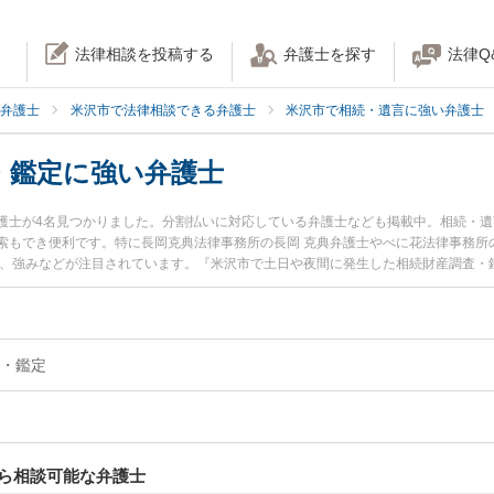
法律相談を投稿する
弁護士を探す
法律Q
弁護士
米沢市で法律相談できる弁護士
米沢市で相続・遺言に強い弁護士
・鑑定に強い弁護士
護士が4名見つかりました。分割払いに対応している弁護士なども掲載中。相続・
索もでき便利です。特に長岡克典法律事務所の長岡 克典弁護士やべに花法律事務所
用、強みなどが注目されています。『米沢市で土日や夜間に発生した相続財産調査・
績豊富な近くの弁護士を検索したい』『初回相談無料で相続財産調査・鑑定を法律
・鑑定
ら相談可能な弁護士