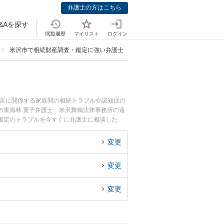
弁護士の方はこちら
&Aを探す
閲覧履歴
マイリスト
ログイン
米沢市で相続財産調査・鑑定に強い弁護士
遺言に関係する家族間の相続トラブルや認知症の
の東海林 寛子弁護士、米沢舞鶴法律事務所の遠
鑑定のトラブルを今すぐに弁護士に相談した
相談できる米沢市内の弁護士に相談予約したい』
変更
変更
変更