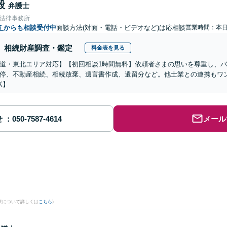
毅
弁護士
合法律事務所
市
からも相談受付中
面談方法(対面・電話・ビデオなど)は応相談
営業時間：本
相続財産調査・鑑定
料金表を見る
道・東北エリア対応】【初回相談1時間無料】依頼者さまの思いを尊重し、
停、不動産相続、相続放棄、遺言書作成、遺留分など。他士業との連携もワ
K】
せ
メール
果について詳しくは
こちら
)