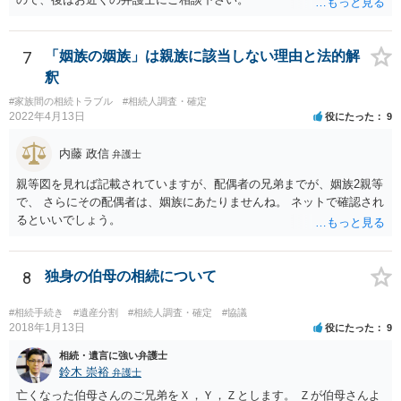
れません。
7
「姻族の姻族」は親族に該当しない理由と法的解
釈
#家族間の相続トラブル
#相続人調査・確定
2022年4月13日
役にたった
9
内藤 政信
弁護士
親等図を見れば記載されていますが、配偶者の兄弟までが、姻族2親等
で、 さらにその配偶者は、姻族にあたりませんね。 ネットで確認され
るといいでしょう。
8
独身の伯母の相続について
#相続手続き
#遺産分割
#相続人調査・確定
#協議
2018年1月13日
役にたった
9
相続・遺言に強い弁護士
鈴木 崇裕
弁護士
亡くなった伯母さんのご兄弟をＸ，Ｙ，Ｚとします。 Ｚが伯母さんよ