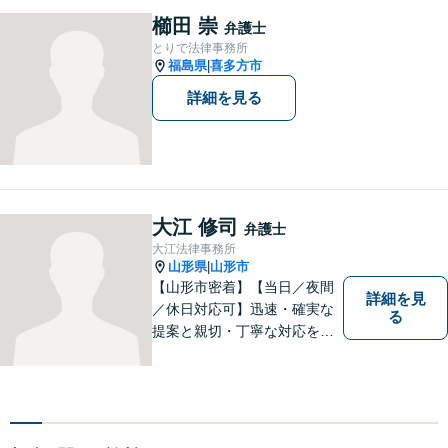
す。お困りの方はまずはご相
櫛田 崇
弁護士
談ください。
とりで法律事務所
福島県
喜多方市
|
詳細を見る
大江 修司
弁護士
大江法律事務所
山形県
山形市
|
【山形市密着】【当日／夜間
詳細を見
／休日対応可】迅速・確実な
る
提案と親切・丁寧な対応をい
たします。必ず皆様のお力に
なりますので、お気軽にご相
談下さい。【法テラス利用
可】不安や問題について法的
リスクを説明し、見通しを立