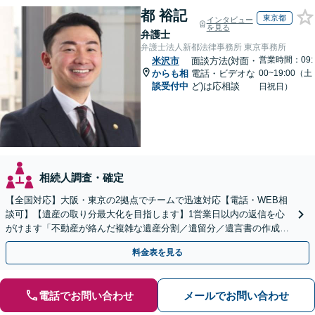
都 裕記
東京都
インタビュー
を見る
弁護士
弁護士法人新都法律事務所 東京事務所
営業時間：09:
米沢市
面談方法(対面・
からも相
電話・ビデオな
00~19:00（土
談受付中
ど)は応相談
日祝日）
相続人調査・確定
【全国対応】大阪・東京の2拠点でチームで迅速対応【電話・WEB相
談可】【遺産の取り分最大化を目指します】1営業日以内の返信を心
がけます「不動産が絡んだ複雑な遺産分割／遺留分／遺言書の作成・
執行／事業承継など、お任せください」【休日相談あり】
料金表を見る
電話でお問い合わせ
メールでお問い合わせ