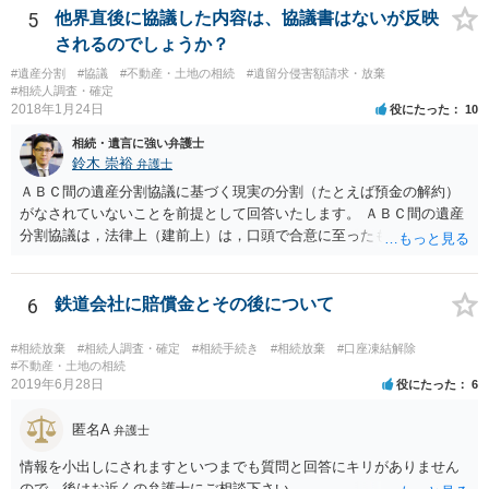
することはありませんので、数年後に借金が発見される可能性はほぼ
5
他界直後に協議した内容は、協議書はないが反映
ありません。 なお、私が扱った相続放棄を検討していた案件で、期間
されるのでしょうか？
伸長して調査したところ、サラ金に対する過払金など相当な財産が見
#遺産分割
#協議
#不動産・土地の相続
#遺留分侵害額請求・放棄
つかったため相続したという事例がありました。
#相続人調査・確定
2018年1月24日
役にたった
10
相続・遺言に強い弁護士
鈴木 崇裕
弁護士
ＡＢＣ間の遺産分割協議に基づく現実の分割（たとえば預金の解約）
がなされていないことを前提として回答いたします。 ＡＢＣ間の遺産
分割協議は，法律上（建前上）は，口頭で合意に至ったものであって
も有効です。 しかし，口頭で合意したことを立証する方法がありませ
ん。 また，不動産の名義を移転するためには，遺産分割協議書への署
名捺印を得る必要があります。 したがって，残念ながら，「ＡＢＣ間
6
鉄道会社に賠償金とその後について
の遺産分割協議が有効に成立している」という前提に基づく主張は困
難と思われます。 「ＡＢＣ間の遺産分割協議は未了のまま，ＡとＢが
#相続放棄
#相続人調査・確定
#相続手続き
#相続放棄
#口座凍結解除
死亡し，二次相続が発生した」という前提に基づいて協議を進める必
#不動産・土地の相続
2019年6月28日
役にたった
6
要があります。 もちろん，Ｃの立場としては，ＡＢＣ間の遺産分割協
議の内容を前提とした主張をすることが最も有利ですが，ＡＢの相続
匿名A
人は応じない姿勢を示していることから，実現は困難だと思います。
弁護士
主張としては維持しつつも，現実的な解決方法（遺産分割協議の落と
情報を小出しにされますといつまでも質問と回答にキリがありません
しどころ）としては，譲歩することを甘受しなければならないかもし
ので、後はお近くの弁護士にご相談下さい。