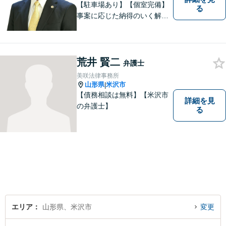
【駐車場あり】【個室完備】
る
事案に応じた納得のいく解決
をサポートします！
荒井 賢二
弁護士
美咲法律事務所
山形県
米沢市
|
【債務相談は無料】【米沢市
詳細を見
の弁護士】
る
エリア
山形県、米沢市
変更