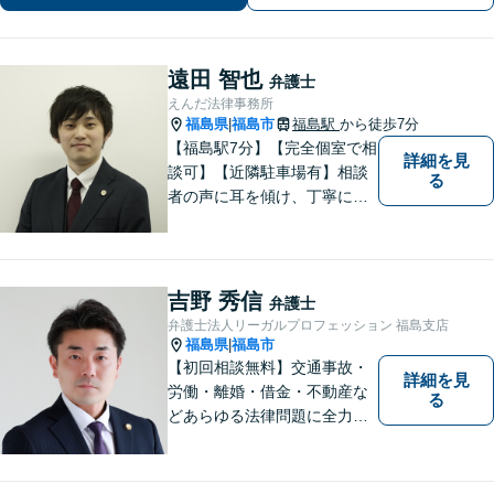
遠田 智也
弁護士
えんだ法律事務所
福島県
福島市
福島駅
から徒歩7分
|
【福島駅7分】【完全個室で相
詳細を見
談可】【近隣駐車場有】相談
る
者の声に耳を傾け、丁寧にわ
かりやすい説明を心がけてお
ります。 相談後やトラブルが
解決した際、「相談してよか
った」と思っていただけるよ
吉野 秀信
弁護士
うに全力を尽くしていきま
弁護士法人リーガルプロフェッション 福島支店
す。
福島県
福島市
|
【初回相談無料】交通事故・
詳細を見
労働・離婚・借金・不動産な
る
どあらゆる法律問題に全力を
尽くします。ご相談者様に寄
り添い、最善の解決策へと導
くことを最も重視ししていま