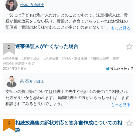
松本 治
弁護士
「父には子どもは私一人だけ」とのことですので、法定相続人は、貴
殿が相続放棄をしない限り、貴殿と、存命でいらっしゃればお父様の
配偶者（貴殿のお母様であることが多い）のみとなります。遺言がな
い限り、「次男」（お父様の弟）らの相続権は発生しません。
2
連帯保証人が亡くなった場合
#相続放棄
#相続手続き
#相続放棄
#M&A・事業承継
#相続人調査・確定
#相続財産調査・鑑定
2024年3月6日
役にたった
7
泉 亮介
弁護士
支払いの費目等については税理士の先生や会計士の先生にご相談され
た方が良いかと思われます。 顧問税理士の方がいらっしゃれば、まず
相談されてみると良いでしょう。
3
相続放棄後の訴状対応と答弁書作成についての相
談