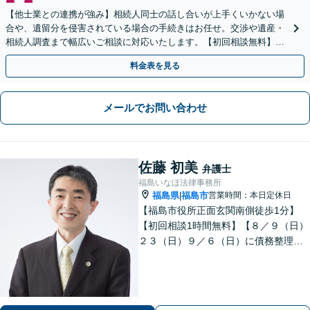
【他士業との連携が強み】相続人同士の話し合いが上手くいかない場
合や、遺留分を侵害されている場合の手続きはお任せ。交渉や遺産・
相続人調査まで幅広いご相談に対応いたします。【初回相談無料】
【出張相談OK】【LINE可】
料金表を見る
メールでお問い合わせ
佐藤 初美
弁護士
福島いなほ法律事務所
福島県
福島市
営業時間：本日定休日
|
【福島市役所正面玄関南側徒歩1分】
【初回相談1時間無料】【８／９（日）
２３（日）９／６（日）に債務整理・
交通事故被害休日無料相談会を実施】
【一緒に最善の解決策を探しましょ
う】