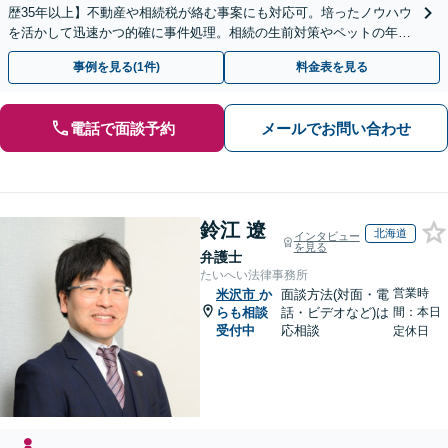
歴35年以上】不動産や相続税が絡む事案にも対応可。培ったノウハウ
を活かして迅速かつ的確に事件処理。相続の生前対策やペットの年金
システムもお任せ【完全個室】【自衛隊前駅8分】
事例を見る(1件)
料金表を見る
電話で面談予約
メールでお問い合わせ
鈴江 遼
北海道
インタビュー
を見る
弁護士
たいへい法律事務所
営業時
米沢市
か
面談方法(対面・電
らも相談
話・ビデオなど)は
間：本日
受付中
応相談
定休日