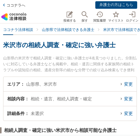
弁護士の方はこちら
ココナラへ
投稿する
探す
閲覧履歴
マイリスト
ログイン
ココナラ法律相談
山形県で法律相談できる弁護士
米沢市で法律相談で
米沢市の相続人調査・確定に強い弁護士
山形県の米沢市で相続人調査・確定に強い弁護士が4名見つかりました。分割払
いに対応している弁護士なども掲載中。相続・遺言に関係する家族間の相続ト
ラブルや認知症の相続、遺産分割等の細かな分野での絞り込み検索もでき便利
です。特にべに花法律事務所の東海林 寛子弁護士や長岡克典法律事務所の長岡
克典弁護士、米沢舞鶴法律事務所の遠藤 正紀弁護士のプロフィール情報や弁護
エリア
山形県、米沢市
変更
士費用、強みなどが注目されています。『米沢市で土日や夜間に発生した相続
人調査・確定のトラブルを今すぐに弁護士に相談したい』『相続人調査・確定
相談内容
相続・遺言、相続人調査・確定
変更
のトラブル解決の実績豊富な近くの弁護士を検索したい』『初回相談無料で相
続人調査・確定を法律相談できる米沢市内の弁護士に相談予約したい』などで
お困りの相談者さんにおすすめです。
詳細条件
未選択
変更
相続人調査・確定に強い米沢市から相談可能な弁護士