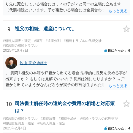
り先に死亡している場合には，Ｚの子がＺと同一の立場に立ちます
（代襲相続といいます。子が複数いる場合には全員合わせてＺと同一
の取り分です。）。 Ｘ，Ｙ，Ｚ（またＺの子）はそれぞれ３分の１ず
つの相続分を有していますので， そのことを前提として，遺産分割協
議をすることになります（必ずしも３分の１ずつにしなくても，合意
9
祖父の相続、遺産について。
ができれば構いません。）。 今後の対応としては， ①伯母さんの相続
財産（遺産）の全容を整理する（預貯金，有価証券，不動産等の有無
#相続人調査・確定
#遺言
#遺産分割
#相続トラブルの代理交渉
を調べることになります。） ②相続財産に照らし，相続税の申告の準
#家族間の相続トラブル
2025年10月7日
役にたった
6
備をする（税理士の先生にご相談ください。） ③遺産分割協議をする
（ご本人同士で行っても構いませんし，弁護士に相談することもよろ
佐山 亮介
しいと思います。） ことになります。
弁護士
。 質問1 祖父の本籍や戸籍から出てる場合 法律的に長男を決める事が
出来ますか？ もしくは見解でいいので 長男は誰になりますか？ →戸
籍から出ていようがなんだろうが実子の序列は生まれた順ですから、
先方が後から生まれたならばお父様がお祖父様の長男です。 質問2 遺
書が腹違いの長男に向けてある場合 書かれてる内容が最優先にされる
のですか？ →遺書というのが、法律上の遺言の形式を守っている限り
10
司法書士解任時の違約金や費用の相場と対応策
はそのとおりです。 質問3 父が腹違いの長男に法律的に優位になれそ
は？
うな事はありますか？ →遺言が有効な場合、優位に立つことはできま
#家族間の相続トラブル
#相続放棄
#相続手続き
#相続トラブルの代理交渉
せんが、お祖父様が認知症であるなどの「遺言が作れないはずの事
#相続財産調査・鑑定
#相続人調査・確定
情」があるならば①遺言無効確認の訴えを起こすのは一つの手です。
2025年2月4日
役にたった
4
それができない場合は②遺留分侵害額請求で争うほかありません。 質