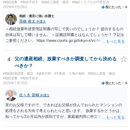
#相続放棄
#相続手続き
#相続人調査・確定
#相続トラブルの代理交渉
2026年3月28日
役にたった
6
相続・遺言に強い弁護士
髙橋 俊太
弁護士
＞相続放棄申述受理証明書の写しで良いのでしょうか？ 提出するもの
自体は写しで構いません。 ＞証拠説明書とはなんでしょうか？ 下記を
ご参照ください。 https://www.courts.go.jp/tokyo-s/vc-files/tokyo-s/file/
14-1kisairei.pdf
4
父の遺産相続、放棄すべきか調査してから決める
べきか？
#相続財産調査・鑑定
#遺産分割
#不動産・土地の相続
#相続人調査・確定
#相続放棄
#相続手続き
2025年7月15日
役にたった
5
佐々木 晋輔
弁護士
実のお父様ですので、できればお父様が住んでおられたマンションの
処理をされる方向で考えられたらと思います。 放棄するかどうかは、
知ってから3カ月以内が原則ですが、家庭裁判所に申立すれば3カ月の
期間を伸長することができます。 その間に、財産の状況を調査して、
放棄するかどうか決めることができます。 銀行やサラ金が数年も放置