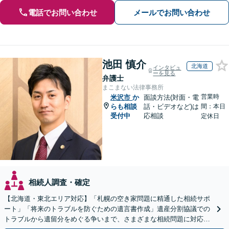
電話でお問い合わせ
メールでお問い合わせ
池田 慎介
北海道
インタビュ
ーを見る
弁護士
まこまない法律事務所
営業時
米沢市
か
面談方法(対面・電
らも相談
話・ビデオなど)は
間：本日
受付中
応相談
定休日
相続人調査・確定
【北海道・東北エリア対応】「札幌の空き家問題に精通した相続サポ
ート」「将来のトラブルを防ぐための遺言書作成」遺産分割協議での
トラブルから遺留分をめぐる争いまで、さまざまな相続問題に対応し