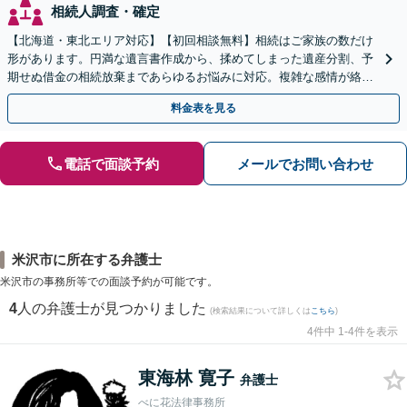
相続人調査・確定
【北海道・東北エリア対応】【初回相談無料】相続はご家族の数だけ
形があります。円満な遺言書作成から、揉めてしまった遺産分割、予
期せぬ借金の相続放棄まであらゆるお悩みに対応。複雑な感情が絡む
相続トラブルもまずはご相談ください。WEB面談可。
料金表を見る
電話で面談予約
メールでお問い合わせ
米沢市に所在する弁護士
米沢市の事務所等での面談予約が可能です。
4
人の弁護士が見つかりました
(検索結果について詳しくは
こちら
)
4件中 1-4件を表示
東海林 寛子
弁護士
べに花法律事務所