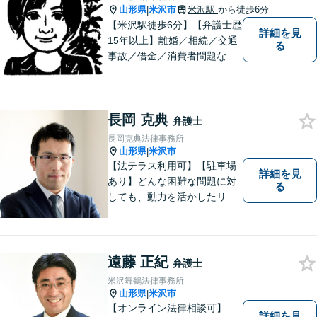
山形県
米沢市
米沢駅
から徒歩6分
|
【米沢駅徒歩6分】【弁護士歴
詳細を見
15年以上】離婚／相続／交通
る
事故／借金／消費者問題な
ど、さまざまな問題に対応可
能です！まずはお気軽にご相
談ください。
長岡 克典
弁護士
長岡克典法律事務所
山形県
米沢市
|
【法テラス利用可】【駐車場
詳細を見
あり】どんな困難な問題に対
る
しても、動力を活かしたリー
ガルサービスをご提供させて
いただきます。ご依頼いただ
いた案件は1日でも早く解決す
るよう努力することで早期解
遠藤 正紀
弁護士
決を目指します。 お気軽にご
米沢舞鶴法律事務所
相談ください。
山形県
米沢市
|
【オンライン法律相談可】
詳細を見