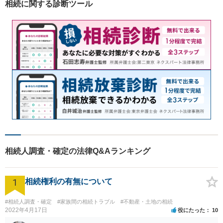
相続に関する診断ツール
て、より良い解決に導くお手
伝いをいたします。
相続人調査・確定の法律Q&Aランキング
1
相続権利の有無について
#相続人調査・確定
#家族間の相続トラブル
#不動産・土地の相続
2022年4月17日
役にたった
10