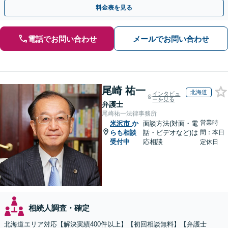
ています「アクセス良好・WEB面談対応で安心の相談」
料金表を見る
電話でお問い合わせ
メールでお問い合わせ
尾崎 祐一
北海道
インタビュ
ーを見る
弁護士
尾崎祐一法律事務所
営業時
米沢市
か
面談方法(対面・電
らも相談
話・ビデオなど)は
間：本日
受付中
応相談
定休日
相続人調査・確定
北海道エリア対応【解決実績400件以上】【初回相談無料】【弁護士