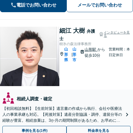
電話でお問い合わせ
メールでお問い合わせ
細江 大樹
弁護
インタビューを見
る
士
樹氷の森法律事務所
山
山
山形駅
から
営業時間：本
形
形
|
日定休日
徒歩10分
県
市
相続人調査・確定
【初回相談無料】【生前対策】遺言書の作成から執行、会社や医療法
人の事業承継も対応。【死後対策】遺産分割協議・調停、遺留分等の
経験が豊富。相続放棄は、3か月の期間制限があるため、お早めにご
相談ください。【オンライン面談可】【無料駐車場あり】
事例を見る(1件)
料金表を見る