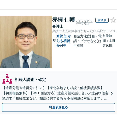
赤桐 仁輔
宮城県
インタビュ
ーを見る
弁護士
弁護士法人法律事務所せんだい 名取オフィス
営業時
米沢市
か
面談方法(対面・電
らも相談
話・ビデオなど)は
間：本日
受付中
応相談
定休日
相続人調査・確定
【遺産分割や遺留分に注力】【東北各地より相談・解決実績多数】
【初回相談無料】【WEB面談対応】遺産分割の話し合い／遺留物侵害
額請求／相続放棄など、相続に関するあらゆる問題に対応します。ご
事情やご意向を丁寧にお聞きし、有利な解決を目指します
料金表を見る