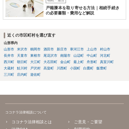
相続・遺言
戸籍謄本を取り寄せる方法｜相続手続き
の必要書類・費用など解説
近くの市区町村を選び直す
山形県内
山形市
米沢市
鶴岡市
酒田市
新庄市
寒河江市
上山市
村山市
長井市
天童市
東根市
尾花沢市
南陽市
山辺町
中山町
河北町
西川町
朝日町
大江町
大石田町
金山町
最上町
舟形町
真室川町
大蔵村
鮭川村
戸沢村
高畠町
川西町
小国町
白鷹町
飯豊町
三川町
庄内町
遊佐町
ココナラ法律相談について
ココナラ法律相談とは
ご意見・ご要望