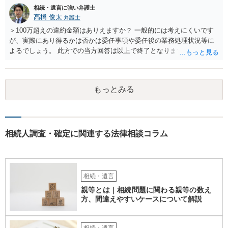
相続・遺言に強い弁護士
問4 相続トラブルの代理交渉は可能でしょうか。 →一般論としては可
髙橋 俊太
弁護士
能ですが、お伺いする内容ですとお祖父様が亡くなられた後に動くこ
とになるでしょう。
＞100万超えの違約金額はありえますか？ 一般的には考えにくいです
が、実際にあり得るかは否かは委任事項や委任後の業務処理状況等に
よるでしょう。 此方での当方回答は以上で終了となりますが、参考に
なりましたら幸いです。
もっとみる
相続人調査・確定に関連する法律相談コラム
相続・遺言
親等とは｜相続問題に関わる親等の数え
方、間違えやすいケースについて解説