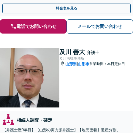
話相談可】
料金表を見る
電話でお問い合わせ
メールでお問い合わせ
及川 善大
弁護士
及川法律事務所
山形県
山形市
営業時間：本日定休日
|
相続人調査・確定
【弁護士歴9年目】【山形の実力派弁護士】【地元密着】遺産分割、