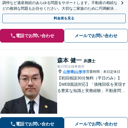
調停など遺産相続のあらゆる問題をサポートします。不動産の相続な
どの複雑な問題もお任せください。大切なご家族のために円満解決を
目指します】
料金表を見る
電話でお問い合わせ
メールでお問い合わせ
森本 健一
弁護士
菊川明法律事務所
山形県
山形市
営業時間：本日定休日
|
【初回相談30分無料（平日のみ）】
【WEB面談対応】「債権回収を実現す
る豊富な知識と実務経験」不動産問
題：賃貸借契約書の作成から入居者と
のトラブル対応まで、オーナーさまの
立場に立った解決をご提案します。
【休日・夜間相談可】
電話でお問い合わせ
メールでお問い合わせ