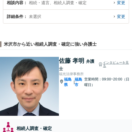
相談内容
相続・遺言、相続人調査・確定
変更
詳細条件
未選択
変更
米沢市から近い相続人調査・確定に強い弁護士
佐藤 孝明
弁護
インタビューを見
る
士
福光法律事務所
福島
福島
営業時間：09:00~20:00（日
|
県
市
曜日）
相続人調査・確定