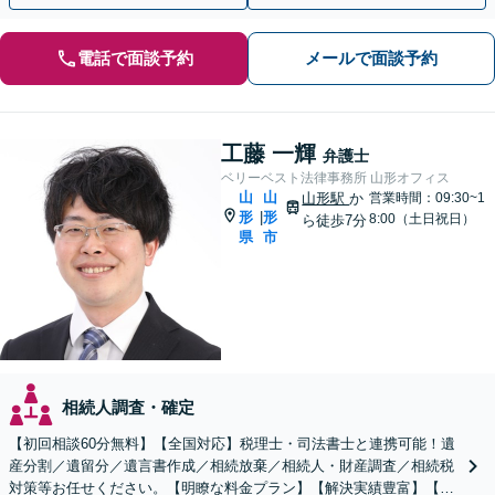
電話で面談予約
メールで面談予約
工藤 一輝
弁護士
ベリーベスト法律事務所 山形オフィス
山
山
山形駅
か
営業時間：09:30~1
形
形
|
8:00（土日祝日）
ら徒歩7分
県
市
相続人調査・確定
【初回相談60分無料】【全国対応】税理士・司法書士と連携可能！遺
産分割／遺留分／遺言書作成／相続放棄／相続人・財産調査／相続税
対策等お任せください。【明瞭な料金プラン】【解決実績豊富】【電