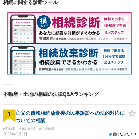
相続に関する診断ツール
て、より良い解決に導くお手
伝いをいたします。
不動産・土地の相続の法律Q&Aランキング
1
亡父の債務相続放棄後の民事訴訟への法的対応に
ついての相談
#不動産・土地の相続
#相続放棄
2026年8月3日
役にたった
3