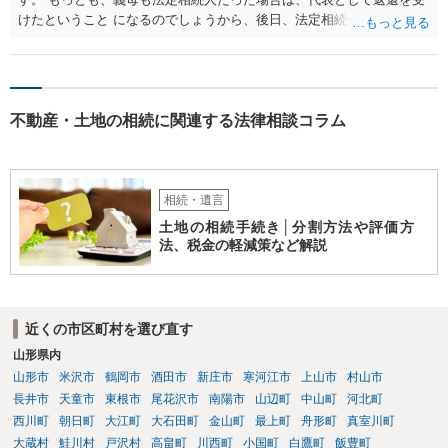
けたということ になるのでしょうから、後日、法定相続分に基づいて
精算を求めることは可能と思います。
不動産・土地の相続に関連する法律相談コラム
相続・遺言
土地の相続手続き│分割方法や評価方
法、税金の軽減策など解説
近くの市区町村を選び直す
山形県内
山形市
米沢市
鶴岡市
酒田市
新庄市
寒河江市
上山市
村山市
長井市
天童市
東根市
尾花沢市
南陽市
山辺町
中山町
河北町
西川町
朝日町
大江町
大石田町
金山町
最上町
舟形町
真室川町
大蔵村
鮭川村
戸沢村
高畠町
川西町
小国町
白鷹町
飯豊町