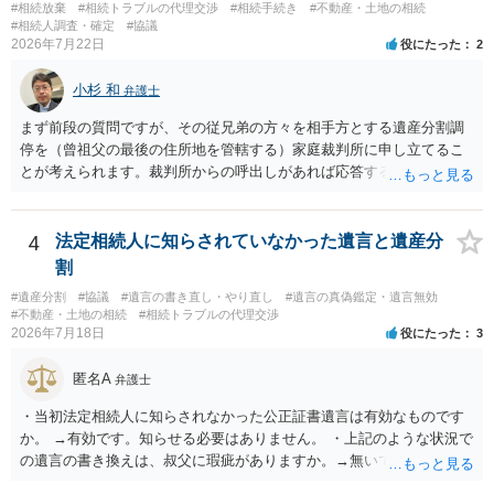
様の意に反する遺産分割協議を行う実益が誰にあったかの立証が困難
#相続放棄
#相続トラブルの代理交渉
#相続手続き
#不動産・土地の相続
であること からすると、実際に遺産分割協議の効力が否定される可能
#相続人調査・確定
#協議
2026年7月22日
役にたった
2
性はそれほど高くない（立証のハードルは非常に高い）ということが
言えると思います。
小杉 和
弁護士
まず前段の質問ですが、その従兄弟の方々を相手方とする遺産分割調
停を（曾祖父の最後の住所地を管轄する）家庭裁判所に申し立てるこ
とが考えられます。裁判所からの呼出しがあれば応答する可能性がま
だあるのではないでしょうか。 後段の質問については、相続放棄は可
能と思われます。時間が思った以上にないので必要書類をてきぱきと
揃える必要があります。その点是非御注意ください。
4
法定相続人に知らされていなかった遺言と遺産分
割
#遺産分割
#協議
#遺言の書き直し・やり直し
#遺言の真偽鑑定・遺言無効
#不動産・土地の相続
#相続トラブルの代理交渉
2026年7月18日
役にたった
3
匿名A
弁護士
・当初法定相続人に知らされなかった公正証書遺言は有効なものです
か。 →有効です。知らせる必要はありません。 ・上記のような状況で
の遺言の書き換えは、叔父に瑕疵がありますか。→無いです。 ・分割
する場合の比率は、現状で、客観的に見てどの程度が妥当と考えられ