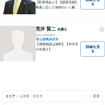
【駐車場あり】【個室完備】
る
事案に応じた納得のいく解決
をサポートします！
荒井 賢二
弁護士
美咲法律事務所
山形県
米沢市
|
【債務相談は無料】【米沢市
詳細を見
の弁護士】
る
エリア
山形県、米沢市
変更