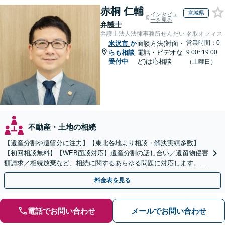
赤桐 仁輔
宮城県
インタビュ
ーを見る
弁護士
弁護士法人法律事務所せんだい 名取オフィス
営業時間：0
米沢市
か
面談方法(対面・
らも相談
電話・ビデオな
9:00~19:00
受付中
ど)は応相談
（土曜日）
不動産・土地の相続
【遺産分割や遺留分に注力】【東北各地より相談・解決実績多数】
【初回相談無料】【WEB面談対応】遺産分割の話し合い／遺留物侵害
額請求／相続放棄など、相続に関するあらゆる問題に対応します。ご
事情やご意向を丁寧にお聞きし、有利な解決を目指します
料金表を見る
電話でお問い合わせ
メールでお問い合わせ