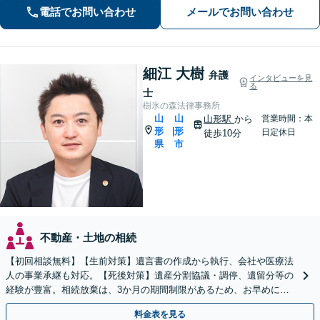
電話でお問い合わせ
メールでお問い合わせ
細江 大樹
弁護
インタビューを見
る
士
樹氷の森法律事務所
山
山
山形駅
から
営業時間：本
形
形
|
日定休日
徒歩10分
県
市
不動産・土地の相続
【初回相談無料】【生前対策】遺言書の作成から執行、会社や医療法
人の事業承継も対応。【死後対策】遺産分割協議・調停、遺留分等の
経験が豊富。相続放棄は、3か月の期間制限があるため、お早めにご
相談ください。【オンライン面談可】【無料駐車場あり】
料金表を見る