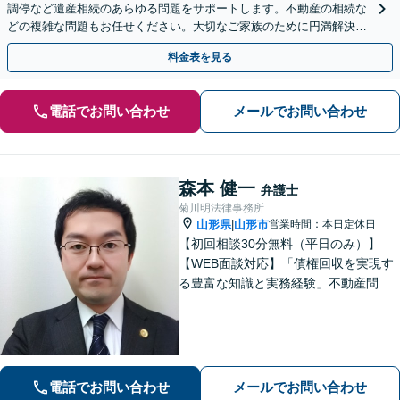
調停など遺産相続のあらゆる問題をサポートします。不動産の相続な
どの複雑な問題もお任せください。大切なご家族のために円満解決を
目指します】
料金表を見る
電話でお問い合わせ
メールでお問い合わせ
森本 健一
弁護士
菊川明法律事務所
山形県
山形市
営業時間：本日定休日
|
【初回相談30分無料（平日のみ）】
【WEB面談対応】「債権回収を実現す
る豊富な知識と実務経験」不動産問
題：賃貸借契約書の作成から入居者と
のトラブル対応まで、オーナーさまの
立場に立った解決をご提案します。
【休日・夜間相談可】
電話でお問い合わせ
メールでお問い合わせ