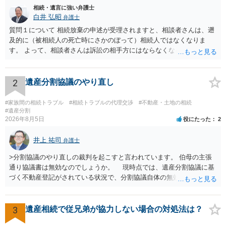
相続・遺言に強い弁護士
白井 弘昭
弁護士
質問１について 相続放棄の申述が受理されますと、相談者さんは、遡
及的に（被相続人の死亡時にさかのぼって）相続人ではなくなりま
す。 よって、相談者さんは訴訟の相手方にはならなくなるので（明け
渡し請求の対象ではなくなるので）請求棄却となります。 相続放棄受
理証明を家庭裁判所で取得し、コピーを答弁書に添えて裁判所に提出
してください。 質問２について 請求棄却を求める答弁書を提出すれ
2
遺産分割協議のやり直し
ば、第１回期日は出席する必要がありません。その日は差支え（用事
があり出席できない）との記載で十分です。 質問３について 弁護士で
#家族間の相続トラブル
#相続トラブルの代理交渉
#不動産・土地の相続
はないので、ｍｉｎｔｓでの提出の必要は無いと思います。郵送（期
#遺産分割
2026年8月5日
役にたった
2
限までに届けばよい）で十分です。 詳細は、書面記載の裁判所書記官
にお問い合わせください。 以上、ご参考まで。
井上 祐司
弁護士
>分割協議のやり直しの裁判を起こすと言われています。 伯母の主張
通り協議書は無効なのでしょうか。 現時点では、遺産分割協議に基
づく不動産登記がされている状況で、分割協議自体の無効を裁判所が
認めたわけではないので、分割協議の効力に影響はありません。 先
方の訴訟の主張及び立証次第ですが、 ・御祖母様の認知能力に関する
医師の意見書、筆跡鑑定 が提出されればその効力が否定される可能性
3
遺産相続で従兄弟が協力しない場合の対処法は？
はありますが、 ・伯母様自身が分割協議に加わっていること ・御祖母