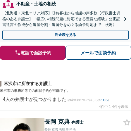
不動産・土地の相続
【北海道・東北エリア対応】◎お客様から感謝の声多数【行政書士資
格のある弁護士】「幅広い相続問題に対応できる豊富な経験」公正証
書遺言の作成から遺産分割・遺留分をめぐる紛争対応まで、状況に応
じた最適な方法をご提案します【夜間相談可】
料金表を見る
電話で面談予約
メールで面談予約
米沢市に所在する弁護士
米沢市の事務所等での面談予約が可能です。
4
人の弁護士が見つかりました
(検索結果について詳しくは
こちら
)
4件中 1-4件を表示
長岡 克典
弁護士
長岡克典法律事務所