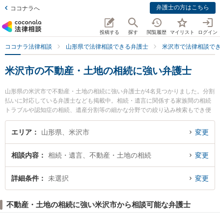
弁護士の方はこちら
ココナラへ
投稿する
探す
閲覧履歴
マイリスト
ログイン
ココナラ法律相談
山形県で法律相談できる弁護士
米沢市で法律相談で
米沢市の不動産・土地の相続に強い弁護士
山形県の米沢市で不動産・土地の相続に強い弁護士が4名見つかりました。分割
払いに対応している弁護士なども掲載中。相続・遺言に関係する家族間の相続
トラブルや認知症の相続、遺産分割等の細かな分野での絞り込み検索もでき便
利です。特に長岡克典法律事務所の長岡 克典弁護士やべに花法律事務所の東海
林 寛子弁護士、米沢舞鶴法律事務所の遠藤 正紀弁護士のプロフィール情報や弁
エリア
山形県、米沢市
変更
護士費用、強みなどが注目されています。『米沢市で土日や夜間に発生した不
動産・土地の相続のトラブルを今すぐに弁護士に相談したい』『不動産・土地
相談内容
相続・遺言、不動産・土地の相続
変更
の相続のトラブル解決の実績豊富な近くの弁護士を検索したい』『初回相談無
料で不動産・土地の相続を法律相談できる米沢市内の弁護士に相談予約した
い』などでお困りの相談者さんにおすすめです。
詳細条件
未選択
変更
不動産・土地の相続に強い米沢市から相談可能な弁護士