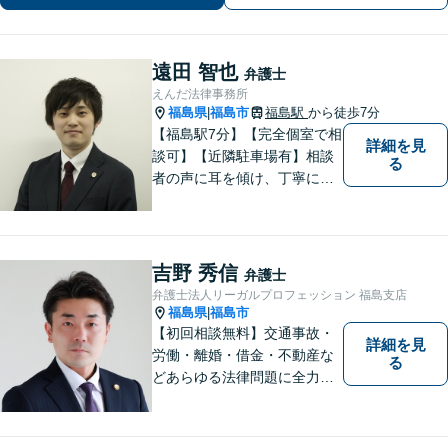
遠田 智也
弁護士
えんだ法律事務所
福島県
福島市
福島駅
から徒歩7分
|
【福島駅7分】【完全個室で相
詳細を見
談可】【近隣駐車場有】相談
る
者の声に耳を傾け、丁寧にわ
かりやすい説明を心がけてお
ります。 相談後やトラブルが
解決した際、「相談してよか
った」と思っていただけるよ
吉野 秀信
弁護士
うに全力を尽くしていきま
弁護士法人リーガルプロフェッション 福島支店
す。
福島県
福島市
|
【初回相談無料】交通事故・
詳細を見
労働・離婚・借金・不動産な
る
どあらゆる法律問題に全力を
尽くします。ご相談者様に寄
り添い、最善の解決策へと導
くことを最も重視ししていま