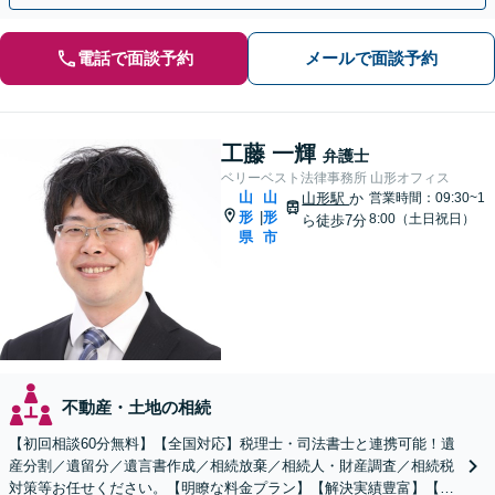
電話で面談予約
メールで面談予約
工藤 一輝
弁護士
ベリーベスト法律事務所 山形オフィス
山
山
山形駅
か
営業時間：09:30~1
形
形
|
8:00（土日祝日）
ら徒歩7分
県
市
不動産・土地の相続
【初回相談60分無料】【全国対応】税理士・司法書士と連携可能！遺
産分割／遺留分／遺言書作成／相続放棄／相続人・財産調査／相続税
対策等お任せください。【明瞭な料金プラン】【解決実績豊富】【電