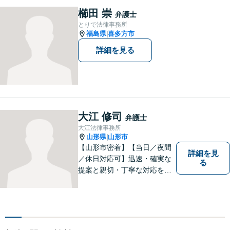
す。お困りの方はまずはご相
櫛田 崇
弁護士
談ください。
とりで法律事務所
福島県
喜多方市
|
詳細を見る
大江 修司
弁護士
大江法律事務所
山形県
山形市
|
【山形市密着】【当日／夜間
詳細を見
／休日対応可】迅速・確実な
る
提案と親切・丁寧な対応をい
たします。必ず皆様のお力に
なりますので、お気軽にご相
談下さい。【法テラス利用
可】不安や問題について法的
リスクを説明し、見通しを立