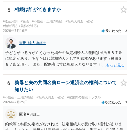
ますか。 →本人が自由に決められますので、どこが妥当とは言えない
です。客観的な基準もありません。 ・できれば穏やかに、分割を拒否
5
相続は誰ができますか
することはできますか。 →分割を拒否するということは、遺産はいら
ないということでしょうか。遺言で、受取を指定されててもいらない
#遺産分割
#協議
#不動産・土地の相続
#相続人調査・確定
と拒否することはできます。理由を説明する必要はありません。
#相続登記（義務化対応）
2026年7月16日
役にたった
2
吉田 雄大
弁護士
子どもがいる方が亡くなった場合の法定相続人の範囲は民法８８７条
に規定があり、あなたは代襲相続人として相続権があります（民法８
８７条２項）。 また、配偶者は常に相続人となります（民法８９０
条）。 「祖父の子供３人」の方の配偶者がご健在であれば、その方に
も相続権があります。つまり、孫５人に加えて「おじ又はおば」にも
相続権がある可能性があります。
6
義母と夫の共同名義ローン返済金の権利について
知りたい
#不動産・土地の相続
#相続人調査・確定
#家族間の相続トラブル
2026年7月25日
役にたった
1
匿名A
弁護士
約款等で特段の定めがなければ、法定相続人が受け取り権利がありま
す。 もっとも、義母も法定相続人だった場合は、代表として返還を受