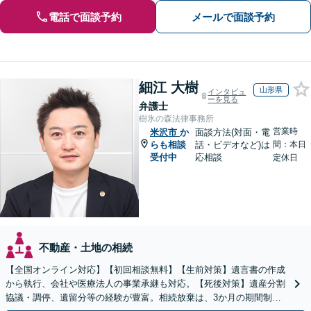
電話で面談予約
メールで面談予約
細江 大樹
山形県
インタビュ
ーを見る
弁護士
樹氷の森法律事務所
営業時
米沢市
か
面談方法(対面・電
らも相談
話・ビデオなど)は
間：本日
受付中
応相談
定休日
不動産・土地の相続
【全国オンライン対応】【初回相談無料】【生前対策】遺言書の作成
から執行、会社や医療法人の事業承継も対応。【死後対策】遺産分割
協議・調停、遺留分等の経験が豊富。相続放棄は、3か月の期間制限