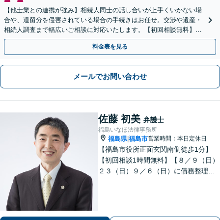
【他士業との連携が強み】相続人同士の話し合いが上手くいかない場
合や、遺留分を侵害されている場合の手続きはお任せ。交渉や遺産・
相続人調査まで幅広いご相談に対応いたします。【初回相談無料】
【出張相談OK】【LINE可】
料金表を見る
メールでお問い合わせ
佐藤 初美
弁護士
福島いなほ法律事務所
福島県
福島市
営業時間：本日定休日
|
【福島市役所正面玄関南側徒歩1分】
【初回相談1時間無料】【８／９（日）
２３（日）９／６（日）に債務整理・
交通事故被害休日無料相談会を実施】
【一緒に最善の解決策を探しましょ
う】