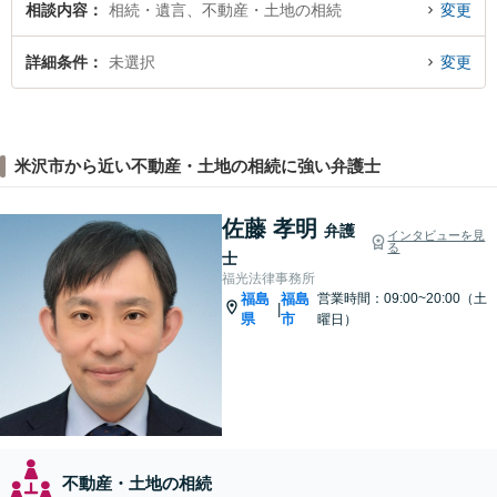
相談内容
相続・遺言、不動産・土地の相続
変更
詳細条件
未選択
変更
米沢市から近い不動産・土地の相続に強い弁護士
佐藤 孝明
弁護
インタビューを見
る
士
福光法律事務所
福島
福島
営業時間：09:00~20:00（土
|
県
市
曜日）
不動産・土地の相続