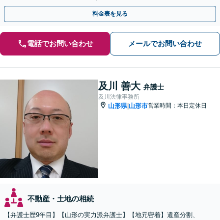
話相談可】
料金表を見る
電話でお問い合わせ
メールでお問い合わせ
及川 善大
弁護士
及川法律事務所
山形県
山形市
営業時間：本日定休日
|
不動産・土地の相続
【弁護士歴9年目】【山形の実力派弁護士】【地元密着】遺産分割、