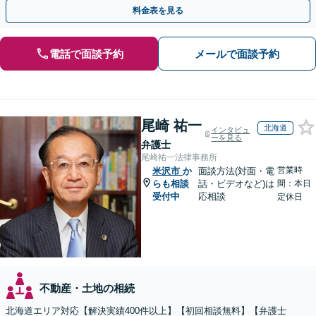
があるため、お早めにご相談ください。【無料駐車場あり】
料金表を見る
電話で面談予約
メールで面談予約
尾崎 祐一
北海道
インタビュ
ーを見る
弁護士
尾崎祐一法律事務所
営業時
米沢市
か
面談方法(対面・電
らも相談
話・ビデオなど)は
間：本日
受付中
応相談
定休日
不動産・土地の相続
北海道エリア対応【解決実績400件以上】【初回相談無料】【弁護士