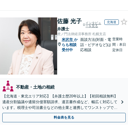
佐藤 光子
北海道
インタビュ
ーを見る
弁護士
虎ノ門法律経済事務所 札幌支店
営業時
米沢市
か
面談方法(対面・電
らも相談
話・ビデオなど)は
間：本日
受付中
応相談
定休日
不動産・土地の相続
【北海道・東北エリア対応】【弁護士歴20年以上】【初回相談無料】
遺産分割協議や遺留分侵害額請求、遺言書作成など、幅広く対応して
います。税理士や司法書士などの他士業と連携してワンストップでの
解決が可能です。ぜひご相談ください。
料金表を見る