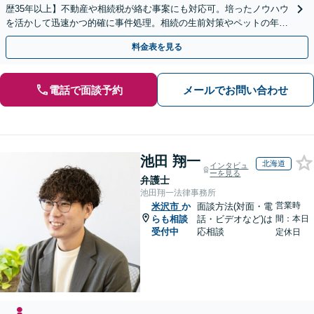
歴35年以上】不動産や相続税が絡む事案にも対応可。培ったノウハウ
を活かして迅速かつ的確に事件処理。相続の生前対策やペットの年金
システムもお任せ【完全個室】【自衛隊前駅8分】
料金表を見る
電話で面談予約
メールでお問い合わせ
池田 翔一
北海道
インタビュ
ーを見る
弁護士
池田翔一法律事務所
営業時
米沢市
か
面談方法(対面・電
らも相談
話・ビデオなど)は
間：本日
受付中
応相談
定休日