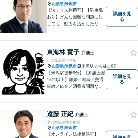
山形県
米沢市
|
【法テラス利用可】【駐車場
詳細を見
あり】どんな困難な問題に対
る
しても、動力を活かしたリー
ガルサービスをご提供させて
いただきます。ご依頼いただ
いた案件は1日でも早く解決す
るよう努力することで早期解
東海林 寛子
弁護士
決を目指します。 お気軽にご
べに花法律事務所
相談ください。
山形県
米沢市
米沢駅
から徒歩6分
|
【米沢駅徒歩6分】【弁護士歴
詳細を見
15年以上】離婚／相続／交通
る
事故／借金／消費者問題な
ど、さまざまな問題に対応可
能です！まずはお気軽にご相
談ください。
遠藤 正紀
弁護士
米沢舞鶴法律事務所
山形県
米沢市
|
【オンライン法律相談可】
詳細を見