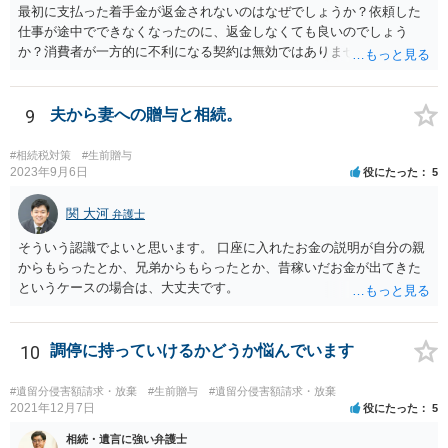
最初に支払った着手金が返金されないのはなぜでしょうか？依頼した
仕事が途中でできなくなったのに、返金しなくても良いのでしょう
か？消費者が一方的に不利になる契約は無効ではありませんか？
着手金は、前の弁護士が倒れるまでにやった仕事に応じて清算する義
務があると思います。 倒れた弁護士が所属する弁護士会に相談さ
れた方がよいと思います。 倒れた弁護士は脳梗塞で倒れたようで
9
夫から妻への贈与と相続。
すが、 判断能力があり、復代理を倒れた弁護士の判断で復代理を
選任したのか 即ち、復代理人の選任は有効なのかという問題もあ
#相続税対策
#生前贈与
ると思います。
2023年9月6日
役にたった
5
関 大河
弁護士
そういう認識でよいと思います。 口座に入れたお金の説明が自分の親
からもらったとか、兄弟からもらったとか、昔稼いだお金が出てきた
というケースの場合は、大丈夫です。
10
調停に持っていけるかどうか悩んでいます
#遺留分侵害額請求・放棄
#生前贈与
#遺留分侵害額請求・放棄
2021年12月7日
役にたった
5
相続・遺言に強い弁護士