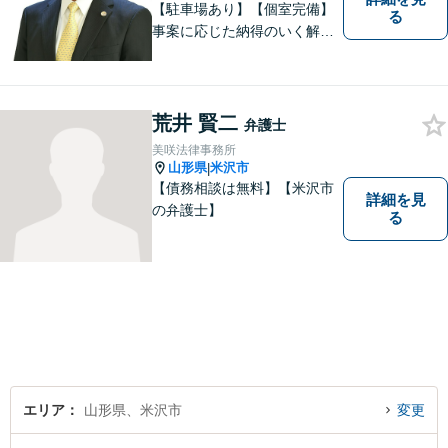
【駐車場あり】【個室完備】
る
事案に応じた納得のいく解決
をサポートします！
荒井 賢二
弁護士
美咲法律事務所
山形県
米沢市
|
【債務相談は無料】【米沢市
詳細を見
の弁護士】
る
エリア
山形県、米沢市
変更