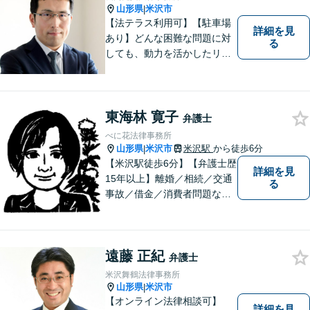
山形県
米沢市
|
【法テラス利用可】【駐車場
詳細を見
あり】どんな困難な問題に対
る
しても、動力を活かしたリー
ガルサービスをご提供させて
いただきます。ご依頼いただ
いた案件は1日でも早く解決す
るよう努力することで早期解
東海林 寛子
弁護士
決を目指します。 お気軽にご
べに花法律事務所
相談ください。
山形県
米沢市
米沢駅
から徒歩6分
|
【米沢駅徒歩6分】【弁護士歴
詳細を見
15年以上】離婚／相続／交通
る
事故／借金／消費者問題な
ど、さまざまな問題に対応可
能です！まずはお気軽にご相
談ください。
遠藤 正紀
弁護士
米沢舞鶴法律事務所
山形県
米沢市
|
【オンライン法律相談可】
詳細を見