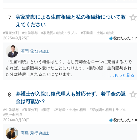
れ、子から遺留分侵害額請求を受ける可能性があります。 その他の方
法として考えられるものとしては、 ①信託（家族信託・目的信託） 財
産を信託口に移し、受託者（信頼できる友人や専門職）に管理させ、
7
実家売却による生前相続と私の相続権について教
・生存中はあなたの生活費・介護費に優先充当 ・残余を友人や慈善団
えてください
体へ と使途を厳格に指定。相続ではなく信託帰属になるため、子の関
#遺産分割
#生前贈与
#家族間の相続トラブル
#不動産・土地の相続
与を大きく排除できます。 ②遺言＋生命保険の組合せ 生活資金は手元
2025年9月25日
役にたった
7
に残し、余剰資金で受取人を友人・団体にした保険を活用。保険金は
相続財産とは別枠で、遺留分対策にも有効と思われます。 ③負担付死
濵門 俊也
弁護士
因贈与 「介護・見守り等を条件に、死亡時に財産を渡す」契約。条件
不履行なら無効にでき、老後の安心を担保できます。 ④ 寄附予約＋解
「生前相続」という概念はなく、もし売却金をローンに充当するので
除条件 慈善団体への寄附を予約しつつ、資金不足時は解除できる条項
あれば、生前贈与を受けたことになります。相続の際、生前贈与され
を設定。 などがあり得るかと思われます。
た分は持戻しされることになります。
8
弁護士が入院し復代理人も対応せず、着手金の返
金は可能か？
#生前贈与
#遺産分割
#調停
#不動産・土地の相続
#家族間の相続トラブル
#売掛金回収
2024年9月30日
役にたった
8
高島 秀行
弁護士