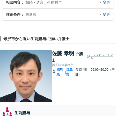
相談内容
相続・遺言、生前贈与
変更
詳細条件
未選択
変更
米沢市から近い生前贈与に強い弁護士
佐藤 孝明
弁護
インタビューを見
る
士
福光法律事務所
福島
福島
営業時間：09:00~20:00（平
|
県
市
日）
生前贈与