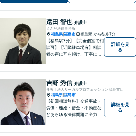
遠田 智也
弁護士
えんだ法律事務所
福島県
福島市
福島駅
から徒歩7分
|
【福島駅7分】【完全個室で相
詳細を見
談可】【近隣駐車場有】相談
る
者の声に耳を傾け、丁寧にわ
かりやすい説明を心がけてお
ります。 相談後やトラブルが
解決した際、「相談してよか
った」と思っていただけるよ
吉野 秀信
弁護士
うに全力を尽くしていきま
弁護士法人リーガルプロフェッション 福島支店
す。
福島県
福島市
|
【初回相談無料】交通事故・
詳細を見
労働・離婚・借金・不動産な
る
どあらゆる法律問題に全力を
尽くします。ご相談者様に寄
り添い、最善の解決策へと導
くことを最も重視ししていま