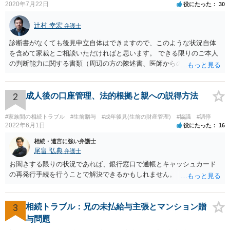
2020年7月22日
役にたった
30
辻村 幸宏
弁護士
診断書がなくても後見申立自体はできますので、このような状況自体
を含めて家裁とご相談いただければと思います。 できる限りのご本人
の判断能力に関する書類（周辺の方の陳述書、医師からの聴取書等）
を整え、家裁の鑑定を経る前提で鑑定費用の予納金を用意し、申立て
をしていただければそこから先は進むのではないかと存じます。 ま
た、Aさんの意向を酌みすぎるあまりに後見申立ができない状況にして
2
成人後の口座管理、法的根拠と親への説得方法
いる施設の問題もありますので、当該地域の地域包括支援センターに
ご相談されるのもひとつの方法です。
#家族間の相続トラブル
#生前贈与
#成年後見(生前の財産管理)
#協議
#調停
2022年6月1日
役にたった
16
相続・遺言に強い弁護士
尾畠 弘典
弁護士
お聞きする限りの状況であれば、銀行窓口で通帳とキャッシュカード
の再発行手続を行うことで解決できるかもしれません。
3
相続トラブル：兄の未払給与主張とマンション贈
与問題