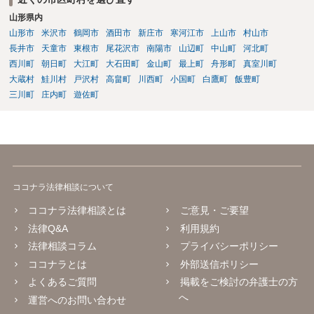
山形県内
山形市
米沢市
鶴岡市
酒田市
新庄市
寒河江市
上山市
村山市
長井市
天童市
東根市
尾花沢市
南陽市
山辺町
中山町
河北町
西川町
朝日町
大江町
大石田町
金山町
最上町
舟形町
真室川町
大蔵村
鮭川村
戸沢村
高畠町
川西町
小国町
白鷹町
飯豊町
三川町
庄内町
遊佐町
ココナラ法律相談について
ココナラ法律相談とは
ご意見・ご要望
法律Q&A
利用規約
法律相談コラム
プライバシーポリシー
ココナラとは
外部送信ポリシー
よくあるご質問
掲載をご検討の弁護士の方
へ
運営へのお問い合わせ