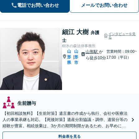
電話でお問い合わせ
メールでお問い合わせ
細江 大樹
弁護
インタビューを見
る
士
樹氷の森法律事務所
山
山
山形駅
か
営業時間：09:00~
形
形
|
17:00（平日）
ら徒歩10分
県
市
生前贈与
【初回相談無料】【生前対策】遺言書の作成から執行、会社や医療法
人の事業承継も対応。【死後対策】遺産分割協議・調停、遺留分等の
経験が豊富。相続放棄は、3か月の期間制限があるため、お早めにご
相談ください。【オンライン面談可】【無料駐車場あり】
料金表を見る