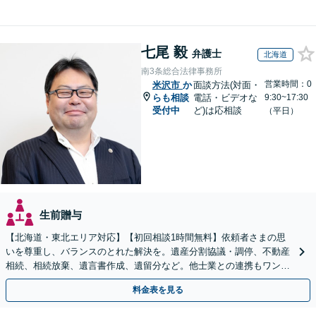
七尾 毅
弁護士
北海道
南3条総合法律事務所
営業時間：0
米沢市
か
面談方法(対面・
らも相談
電話・ビデオな
9:30~17:30
受付中
ど)は応相談
（平日）
生前贈与
【北海道・東北エリア対応】【初回相談1時間無料】依頼者さまの思
いを尊重し、バランスのとれた解決を。遺産分割協議・調停、不動産
相続、相続放棄、遺言書作成、遺留分など。他士業との連携もワンス
トップで対応します【休日・夜間面談OK】
料金表を見る