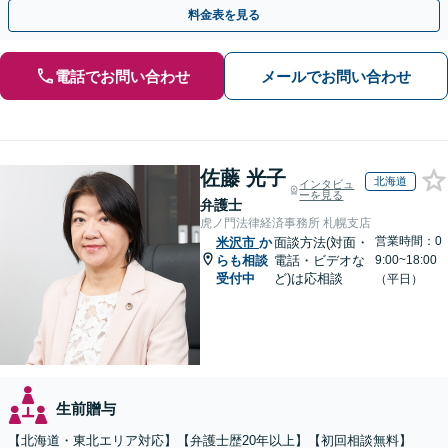
料金表を見る
電話でお問い合わせ
メールでお問い合わせ
佐藤 光子
北海道
インタビュ
ーを見る
弁護士
虎ノ門法律経済事務所 札幌支店
営業時間：0
米沢市
か
面談方法(対面・
らも相談
電話・ビデオな
9:00~18:00
受付中
ど)は応相談
（平日）
生前贈与
【北海道・東北エリア対応】【弁護士歴20年以上】【初回相談無料】