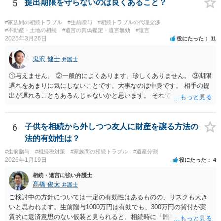
う結論は変わりません。 誤解を与えるような回答でした。失礼しまし
5
提出期限を守らないのは良くあること？
た。 文言については、「〇〇に対する生前贈与による特別受益の持ち
戻しをすべて免除する」というのがオーソドックスなものですが、ご
#家族間の相続トラブル
#生前贈与
#相続トラブルの代理交渉
心配ならば、弁護士のところに行って、特別受益となりそうな贈与に
#不動産・土地の相続
#遺言の真偽鑑定・遺言無効
#遺言
2025年3月26日
役にたった
11
ついて説明した上で、適切な文言についてご相談してみてはいかがで
しょうか。
鬼沢 健士
弁護士
①与えません。 ②一般的によくあります。珍しくありません。 ③期限
遅れをあまりに気にしないことです。大事なのは中身です。 相手の提
出が遅れることもあるんじゃないかと思います。 それでもあなた有利
にはなりません。
6
子供を相続から外しつつ友人に財産を譲る方法の
法的有効性は？
#生前贈与
#相続税対策
#家族間の相続トラブル
#遺産分割
2026年1月19日
役にたった
4
相続・遺言に強い弁護士
髙橋 俊太
弁護士
ご検討中の方針については一定の有効性はあるものの、リスクも大き
いと思われます。生前贈与1000万円は有効でも、300万円の貸付が実
質的に返済意思のない仮装と見られると、相続時に「贈与」と評価さ