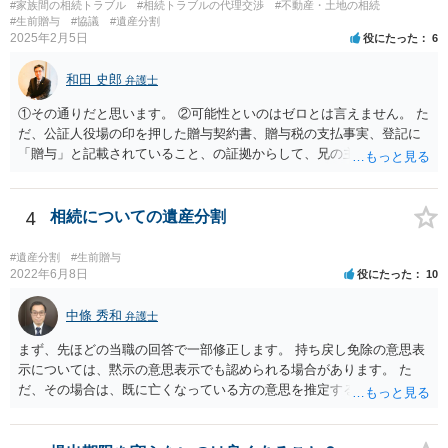
#家族間の相続トラブル
#相続トラブルの代理交渉
#不動産・土地の相続
#生前贈与
#協議
#遺産分割
2025年2月5日
役にたった
6
和田 史郎
弁護士
①その通りだと思います。 ②可能性といのはゼロとは言えません。 た
だ、公証人役場の印を押した贈与契約書、贈与税の支払事実、登記に
「贈与」と記載されていること、の証拠からして、兄の主張は通らな
いようには思います。 ③④その通りだと思います。 話し合いで折り合
わなければ、遺産分割調停を申し立てて進めるのがベターのような気
がしますね。
4
相続についての遺産分割
#遺産分割
#生前贈与
2022年6月8日
役にたった
10
中條 秀和
弁護士
まず、先ほどの当職の回答で一部修正します。 持ち戻し免除の意思表
示については、黙示の意思表示でも認められる場合があります。 た
だ、その場合は、既に亡くなっている方の意思を推定することになり
ますので、なかなか立証のハードルは高いと思われます。それゆえ、
持ち戻し免除の意思表示は書面で明確にしておいていただくべきとい