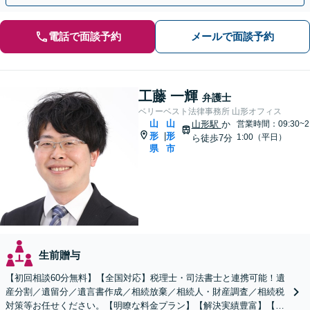
電話で面談予約
メールで面談予約
工藤 一輝
弁護士
ベリーベスト法律事務所 山形オフィス
山
山
山形駅
か
営業時間：09:30~2
形
形
|
1:00（平日）
ら徒歩7分
県
市
生前贈与
【初回相談60分無料】【全国対応】税理士・司法書士と連携可能！遺
産分割／遺留分／遺言書作成／相続放棄／相続人・財産調査／相続税
対策等お任せください。【明瞭な料金プラン】【解決実績豊富】【電