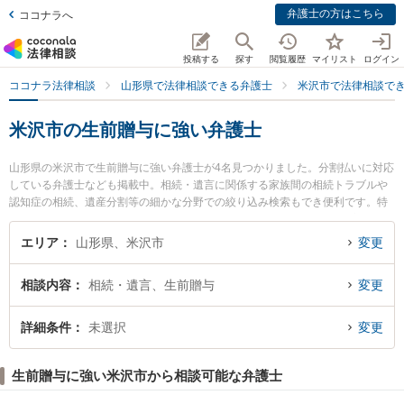
弁護士の方はこちら
ココナラへ
投稿する
探す
閲覧履歴
マイリスト
ログイン
ココナラ法律相談
山形県で法律相談できる弁護士
米沢市で法律相談で
米沢市の生前贈与に強い弁護士
山形県の米沢市で生前贈与に強い弁護士が4名見つかりました。分割払いに対応
している弁護士なども掲載中。相続・遺言に関係する家族間の相続トラブルや
認知症の相続、遺産分割等の細かな分野での絞り込み検索もでき便利です。特
に長岡克典法律事務所の長岡 克典弁護士やべに花法律事務所の東海林 寛子弁護
士、米沢舞鶴法律事務所の遠藤 正紀弁護士のプロフィール情報や弁護士費用、
エリア
山形県、米沢市
変更
強みなどが注目されています。『米沢市で土日や夜間に発生した生前贈与のト
ラブルを今すぐに弁護士に相談したい』『生前贈与のトラブル解決の実績豊富
相談内容
相続・遺言、生前贈与
変更
な近くの弁護士を検索したい』『初回相談無料で生前贈与を法律相談できる米
沢市内の弁護士に相談予約したい』などでお困りの相談者さんにおすすめで
す。
詳細条件
未選択
変更
生前贈与に強い米沢市から相談可能な弁護士