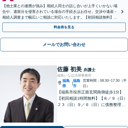
【他士業との連携が強み】相続人同士の話し合いが上手くいかない場
合や、遺留分を侵害されている場合の手続きはお任せ。交渉や遺産・
相続人調査まで幅広いご相談に対応いたします。【初回相談無料】
【出張相談OK】【LINE可】
料金表を見る
メールでお問い合わせ
佐藤 初美
弁護士
福島いなほ法律事務所
福島
福島
営業時間：08:30~17:30（平
|
県
市
日）
【福島市役所正面玄関南側徒歩1分】
【初回相談1時間無料】【８／９（日）
２３（日）９／６（日）に債務整理・
交通事故被害休日無料相談会を実施】
【一緒に最善の解決策を探しましょ
う】