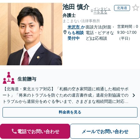
池田 慎介
北海道
インタビュ
ーを見る
弁護士
まこまない法律事務所
営業時間：0
米沢市
か
面談方法(対面・
らも相談
電話・ビデオな
9:30~17:00
受付中
ど)は応相談
（平日）
生前贈与
【北海道・東北エリア対応】「札幌の空き家問題に精通した相続サポ
ート」「将来のトラブルを防ぐための遺言書作成」遺産分割協議での
トラブルから遺留分をめぐる争いまで、さまざまな相続問題に対応し
ています「アクセス良好・WEB面談対応で安心の相談」
料金表を見る
電話でお問い合わせ
メールでお問い合わせ