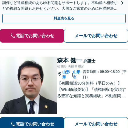
調停など遺産相続のあらゆる問題をサポートします。不動産の相続な
どの複雑な問題もお任せください。大切なご家族のために円満解決を
目指します】
料金表を見る
電話でお問い合わせ
メールでお問い合わせ
森本 健一
弁護士
菊川明法律事務所
山形
山形
営業時間：09:00~18:00（平
|
県
市
日）
【初回相談30分無料（平日のみ）】
【WEB面談対応】「債権回収を実現す
る豊富な知識と実務経験」不動産問
題：賃貸借契約書の作成から入居者と
のトラブル対応まで、オーナーさまの
立場に立った解決をご提案します。
【休日・夜間相談可】
電話でお問い合わせ
メールでお問い合わせ