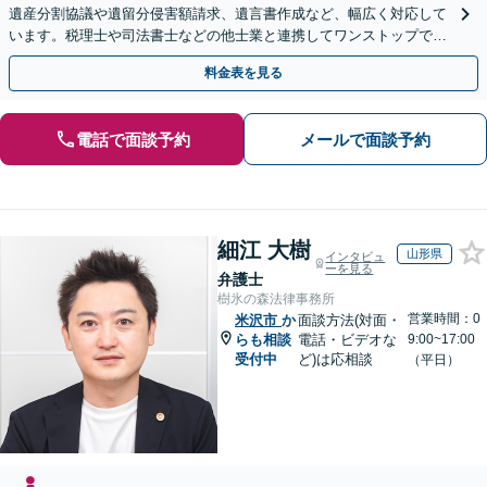
遺産分割協議や遺留分侵害額請求、遺言書作成など、幅広く対応して
います。税理士や司法書士などの他士業と連携してワンストップでの
解決が可能です。ぜひご相談ください。
料金表を見る
電話で面談予約
メールで面談予約
細江 大樹
山形県
インタビュ
ーを見る
弁護士
樹氷の森法律事務所
営業時間：0
米沢市
か
面談方法(対面・
らも相談
電話・ビデオな
9:00~17:00
受付中
ど)は応相談
（平日）