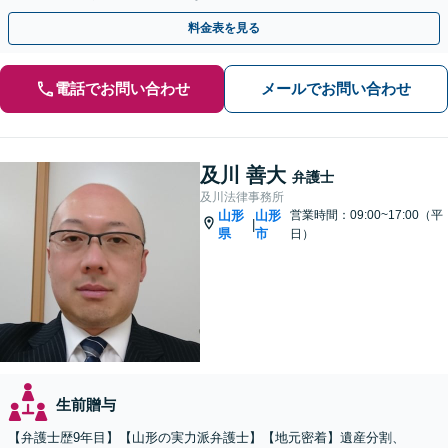
話相談可】
料金表を見る
電話でお問い合わせ
メールでお問い合わせ
及川 善大
弁護士
及川法律事務所
山形
山形
営業時間：09:00~17:00（平
|
県
市
日）
生前贈与
【弁護士歴9年目】【山形の実力派弁護士】【地元密着】遺産分割、