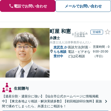
電話でお問い合わせ
メールでお問い合わせ
町屋 和憲
宮城県
インタビュ
ーを見る
弁護士
弁護士法人法律事務所せんだい
営業時間：0
米沢市
か
面談方法(対面・
らも相談
電話・ビデオな
9:00~20:00
受付中
ど)は応相談
（平日）
生前贈与
【遺産分割・遺留分に強い】【仙台市公式ホームページに情報掲載
中】【東北各地より相談・解決実績多数】【初回相談60分無料】親族
間で揉めてしまったら、弁護士にご相談を！