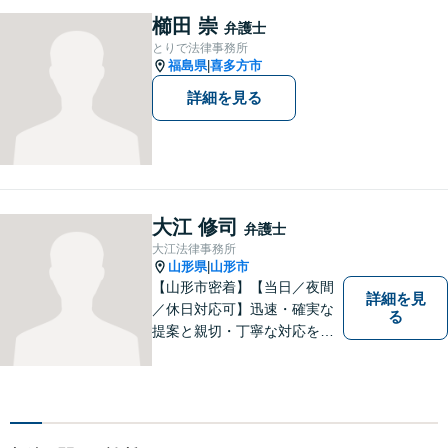
す。お困りの方はまずはご相
櫛田 崇
弁護士
談ください。
とりで法律事務所
福島県
喜多方市
|
詳細を見る
大江 修司
弁護士
大江法律事務所
山形県
山形市
|
【山形市密着】【当日／夜間
詳細を見
／休日対応可】迅速・確実な
る
提案と親切・丁寧な対応をい
たします。必ず皆様のお力に
なりますので、お気軽にご相
談下さい。【法テラス利用
可】不安や問題について法的
リスクを説明し、見通しを立