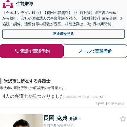
生前贈与
【全国オンライン対応】【初回相談無料】【生前対策】遺言書の作成
から執行、会社や医療法人の事業承継も対応。【死後対策】遺産分割
協議・調停、遺留分等の経験が豊富。相続放棄は、3か月の期間制限
があるため、お早めにご相談ください。【無料駐車場あり】
料金表を見る
電話で面談予約
メールで面談予約
米沢市に所在する弁護士
米沢市の事務所等での面談予約が可能です。
4
人の弁護士が見つかりました
(検索結果について詳しくは
こちら
)
4件中 1-4件を表示
長岡 克典
弁護士
長岡克典法律事務所