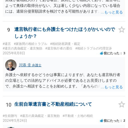
よって奥様の取得分がない、又は著しく少ない内容になっている場合
には、遺留分侵害額請求を検討できる可能性があります。ただし、
「相続は３年以内」という説明は、遺留分そのものではなく、相続登
記の義務化に関する説明と混同されている可能性があります。相続登
記については、不動産を相続で取得したことを知った日から３年以内
9
遺言執行者にも弁護士をつけたほうがかいいので
に申請する義務があります。一方、遺留分侵害額請求は、相続開始お
しょうか？
よび遺留分を侵害する贈与・遺贈があったことを知った時から１年で
#遺言
#家族間の相続トラブル
#相続財産調査・鑑定
時効にかかります。また、相続開始から１０年が経過すると、認識の
#遺言の真偽鑑定・遺言無効
#遺言執行者の選任
#相続トラブルの代理交渉
有無にかかわらず行使できなくなります。 奥様がご両親の死亡を最近
2025年8月8日
役にたった
3
まで知らなかったのであれば、少なくとも「知った時から１年」の時
効がいつから進むかは慎重に検討する必要があります。ただし、死亡
川添 圭
弁護士
から３年が経過しているとのことですので、早急に戸籍、遺言の有
無、不動産登記、遺産分割協議書の有無を確認した方がよいでしょ
弁護士へ依頼するかどうかは事案によりますが、あなたも遺言執行者
う。特に、お姉様側だけで不動産名義を変更している場合、遺言があ
の立場としての法的なアドバイスが必要であるとお見受けしますの
ったのか、遺産分割協議書が作成されているのか、奥様の署名押印が
で、弁護士へ相談することをお勧めします。「あちらの弁護士」（元
あるのかが重要です。奥様が何も署名していないのであれば、遺留分
嫁と娘の弁護士のことでしょうか）へ聴いても、自分に有利な主張や
以前に、法定相続分や遺産分割未了の問題として整理すべき場合もあ
誘導しかしてこないと思います。
ります。 奥様において戸籍謄本、不動産登記簿、固定資産評価証明
10
生前自筆遺言書と不動産相続について
書、遺言書の有無等を確認し、弁護士に個別に相談した方がよいと思
われます。
#生前贈与
#遺言の真偽鑑定・遺言無効
#不動産・土地の相続
2024年5月24日
役にたった
2