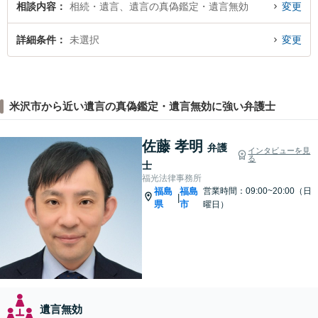
相談内容
相続・遺言、遺言の真偽鑑定・遺言無効
変更
詳細条件
未選択
変更
米沢市から近い遺言の真偽鑑定・遺言無効に強い弁護士
佐藤 孝明
弁護
インタビューを見
る
士
福光法律事務所
福島
福島
営業時間：09:00~20:00（日
|
県
市
曜日）
遺言無効