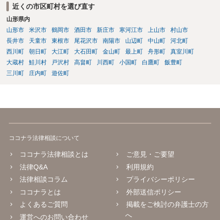
近くの市区町村を選び直す
山形県内
山形市
米沢市
鶴岡市
酒田市
新庄市
寒河江市
上山市
村山市
長井市
天童市
東根市
尾花沢市
南陽市
山辺町
中山町
河北町
西川町
朝日町
大江町
大石田町
金山町
最上町
舟形町
真室川町
大蔵村
鮭川村
戸沢村
高畠町
川西町
小国町
白鷹町
飯豊町
三川町
庄内町
遊佐町
ココナラ法律相談について
ココナラ法律相談とは
ご意見・ご要望
法律Q&A
利用規約
法律相談コラム
プライバシーポリシー
ココナラとは
外部送信ポリシー
よくあるご質問
掲載をご検討の弁護士の方
へ
運営へのお問い合わせ