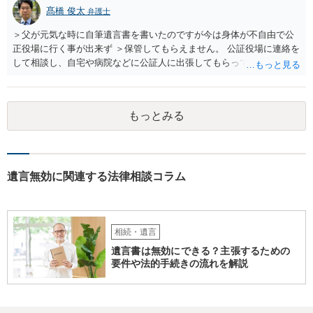
髙橋 俊太
弁護士
＞父が元気な時に自筆遺言書を書いたのですが今は身体が不自由で公
正役場に行く事が出来ず ＞保管してもらえません。 公証役場に連絡を
して相談し、自宅や病院などに公証人に出張してもらって公正証書を
作成するという方法もあります。また、相談して証人を用意してもら
うことも可能です。 ＞不動産名義を父から母に名義変更しておいた方
がいいのではと考えていますがどう思いますか？ 詳細が不明であり何
もっとみる
とも言えないのですが、遺言内容との関わりもあると思いますので、
弁護士に事情等を説明して個別に相談した方がよいように思います。
遺言無効に関連する法律相談コラム
相続・遺言
遺言書は無効にできる？主張するための
要件や法的手続きの流れを解説