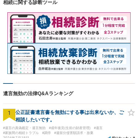
相続に関する診断ツール
て、より良い解決に導くお手
伝いをいたします。
遺言無効の法律Q&Aランキング
1
公正証書遺言書を無効にする事は出来ないか、ご
相談したいです。
#遺言の真偽鑑定・遺言無効
#成年後見(生前の財産管理)
#遺言
#家族間の相続トラブル
#調停
#遺留分侵害額請求・放棄
2024年7月18日
役にたった
8