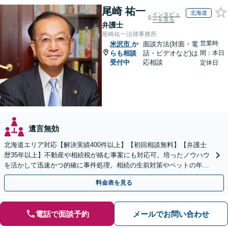
尾崎 祐一
北海道
インタビュ
ーを見る
弁護士
尾崎祐一法律事務所
営業時
米沢市
か
面談方法(対面・電
らも相談
話・ビデオなど)は
間：本日
受付中
応相談
定休日
遺言無効
北海道エリア対応【解決実績400件以上】【初回相談無料】【弁護士
歴35年以上】不動産や相続税が絡む事案にも対応可。培ったノウハウ
を活かして迅速かつ的確に事件処理。相続の生前対策やペットの年金
システムもお任せ【完全個室】【自衛隊前駅8分】
料金表を見る
電話で面談予約
メールでお問い合わせ