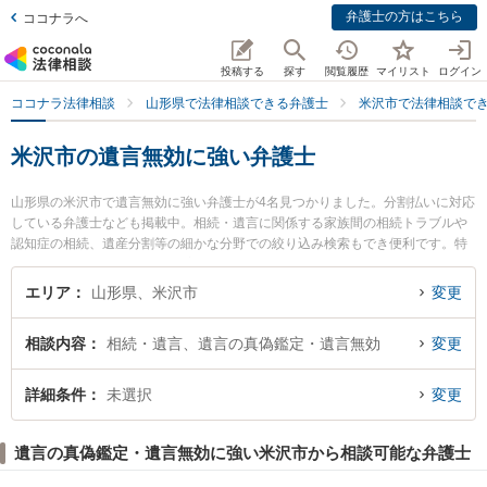
弁護士の方はこちら
ココナラへ
投稿する
探す
閲覧履歴
マイリスト
ログイン
ココナラ法律相談
山形県で法律相談できる弁護士
米沢市で法律相談で
米沢市の遺言無効に強い弁護士
山形県の米沢市で遺言無効に強い弁護士が4名見つかりました。分割払いに対応
している弁護士なども掲載中。相続・遺言に関係する家族間の相続トラブルや
認知症の相続、遺産分割等の細かな分野での絞り込み検索もでき便利です。特
にべに花法律事務所の東海林 寛子弁護士や長岡克典法律事務所の長岡 克典弁護
士、米沢舞鶴法律事務所の遠藤 正紀弁護士のプロフィール情報や弁護士費用、
エリア
山形県、米沢市
変更
強みなどが注目されています。『米沢市で土日や夜間に発生した遺言無効のト
ラブルを今すぐに弁護士に相談したい』『遺言無効のトラブル解決の実績豊富
相談内容
相続・遺言、遺言の真偽鑑定・遺言無効
変更
な近くの弁護士を検索したい』『初回相談無料で遺言無効を法律相談できる米
沢市内の弁護士に相談予約したい』などでお困りの相談者さんにおすすめで
す。
詳細条件
未選択
変更
遺言の真偽鑑定・遺言無効に強い米沢市から相談可能な弁護士