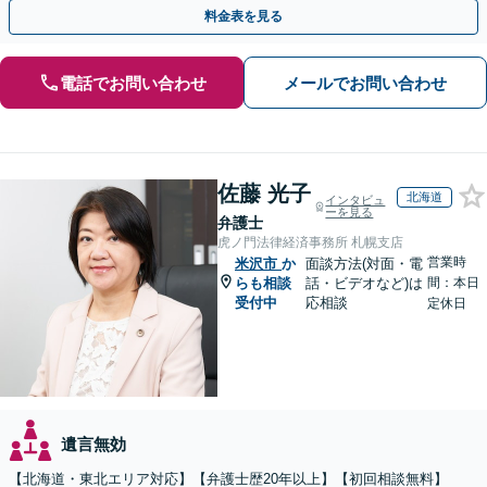
トップで対応します【休日・夜間面談OK】
料金表を見る
電話でお問い合わせ
メールでお問い合わせ
佐藤 光子
北海道
インタビュ
ーを見る
弁護士
虎ノ門法律経済事務所 札幌支店
営業時
米沢市
か
面談方法(対面・電
らも相談
話・ビデオなど)は
間：本日
受付中
応相談
定休日
遺言無効
【北海道・東北エリア対応】【弁護士歴20年以上】【初回相談無料】