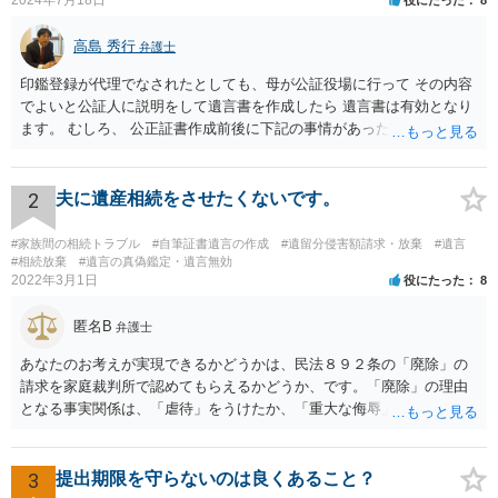
高島 秀行
弁護士
印鑑登録が代理でなされたとしても、母が公証役場に行って その内容
でよいと公証人に説明をして遺言書を作成したら 遺言書は有効となり
ます。 むしろ、 公正証書作成前後に下記の事情があったことが証明で
きれば判断能力がなく 無効だったと主張することが可能です。 翌年1
月に携帯が新しくなった母からの第一声は「ここにいたら殺される」
「面会に来てくれ」で、長男に聞くと「面会は出来ない。俺は携帯電
2
夫に遺産相続をさせたくないです。
話の使い方を教える為に会っている」「母の話は聞かなくて良い」と
電話が切れました。その後の電話でも「食事に毒が入っている」「体
#家族間の相続トラブル
#自筆証書遺言の作成
#遺留分侵害額請求・放棄
#遺言
にチップが埋められている」等、おかしかったです。 当時の診療記
#相続放棄
#遺言の真偽鑑定・遺言無効
2022年3月1日
役にたった
8
録、介護認定の資料、介護記録を取得して 弁護士に面談で相談された
方がよいと思います。
匿名B
弁護士
あなたのお考えが実現できるかどうかは、民法８９２条の「廃除」の
請求を家庭裁判所で認めてもらえるかどうか、です。「廃除」の理由
となる事実関係は、「虐待」をうけたか、「重大な侮辱」を受けた
か、推定相続人たる夫に「その他著しい非行」があったか否かです。
「廃除」は遺言でも可能です（民法８９３条）。 弁護士に具体的な事
情を話して相談して、「廃除」が可能か、実際に法律相談を受けるこ
3
提出期限を守らないのは良くあること？
とをお勧めします。