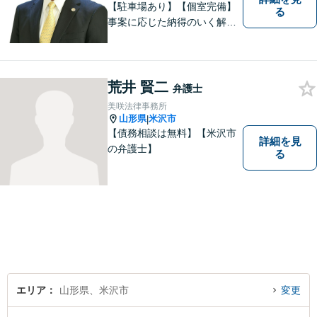
【駐車場あり】【個室完備】
る
事案に応じた納得のいく解決
をサポートします！
荒井 賢二
弁護士
美咲法律事務所
山形県
米沢市
|
【債務相談は無料】【米沢市
詳細を見
の弁護士】
る
エリア
山形県、米沢市
変更