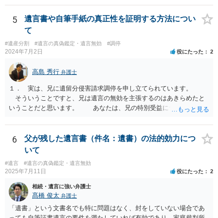
すが、弁護士に作成を依頼する場合は、１０～数十万円程度になるケ
ースが多いと思います。 報酬体系は、弁護士ごとに異なりますので一
5
遺言書や自筆手紙の真正性を証明する方法につい
律の基準はありません。
て
#遺産分割
#遺言の真偽鑑定・遺言無効
#調停
2024年7月2日
役にたった
2
高島 秀行
弁護士
１． 実は、兄に遺留分侵害請求調停を申し立てられています。
そういうことですと、兄は遺言の無効を主張するのはあきらめたと
いうことだと思います。 あなたは、兄の特別受益について立証し
て、遺留分の問題を解決すればよいと思います。 弁護士に面談で
詳しい事情を話して相談された方がよいと思います。
6
父が残した遺言書（件名：遺書）の法的効力につ
いて
#遺言
#遺言の真偽鑑定・遺言無効
2025年7月11日
役にたった
2
相続・遺言に強い弁護士
髙橋 俊太
弁護士
「遺書」という文書名でも特に問題はなく、封をしていない場合であ
っても自筆証書遺言の要件を満たしていれば有効であり、家庭裁判所