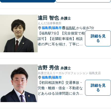
遠田 智也
弁護士
えんだ法律事務所
福島県
福島市
福島駅
から徒歩7分
|
【福島駅7分】【完全個室で相
詳細を見
談可】【近隣駐車場有】相談
る
者の声に耳を傾け、丁寧にわ
かりやすい説明を心がけてお
ります。 相談後やトラブルが
解決した際、「相談してよか
った」と思っていただけるよ
吉野 秀信
弁護士
うに全力を尽くしていきま
弁護士法人リーガルプロフェッション 福島支店
す。
福島県
福島市
|
【初回相談無料】交通事故・
詳細を見
労働・離婚・借金・不動産な
る
どあらゆる法律問題に全力を
尽くします。ご相談者様に寄
り添い、最善の解決策へと導
くことを最も重視ししていま