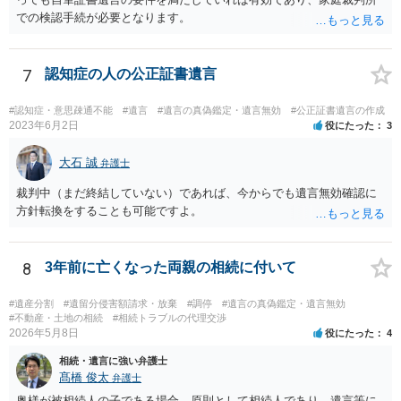
での検認手続が必要となります。
7
認知症の人の公正証書遺言
#認知症・意思疎通不能
#遺言
#遺言の真偽鑑定・遺言無効
#公正証書遺言の作成
2023年6月2日
役にたった
3
大石 誠
弁護士
裁判中（まだ終結していない）であれば、今からでも遺言無効確認に
方針転換をすることも可能ですよ。
8
3年前に亡くなった両親の相続に付いて
#遺産分割
#遺留分侵害額請求・放棄
#調停
#遺言の真偽鑑定・遺言無効
#不動産・土地の相続
#相続トラブルの代理交渉
2026年5月8日
役にたった
4
相続・遺言に強い弁護士
髙橋 俊太
弁護士
奥様が被相続人の子である場合、原則として相続人であり、遺言等に