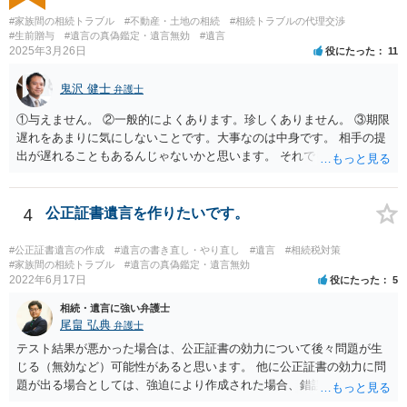
#家族間の相続トラブル
#不動産・土地の相続
#相続トラブルの代理交渉
#生前贈与
#遺言の真偽鑑定・遺言無効
#遺言
2025年3月26日
役にたった
11
鬼沢 健士
弁護士
①与えません。 ②一般的によくあります。珍しくありません。 ③期限
遅れをあまりに気にしないことです。大事なのは中身です。 相手の提
出が遅れることもあるんじゃないかと思います。 それでもあなた有利
にはなりません。
4
公正証書遺言を作りたいです。
#公正証書遺言の作成
#遺言の書き直し・やり直し
#遺言
#相続税対策
#家族間の相続トラブル
#遺言の真偽鑑定・遺言無効
2022年6月17日
役にたった
5
相続・遺言に強い弁護士
尾畠 弘典
弁護士
テスト結果が悪かった場合は、公正証書の効力について後々問題が生
じる（無効など）可能性があると思います。 他に公正証書の効力に問
題が出る場合としては、強迫により作成された場合、錯誤（勘違い）
の場合などがあります。 遺言の対象となる財産の多寡などにもよりま