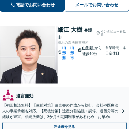
電話でお問い合わせ
メールでお問い合わせ
細江 大樹
弁護
インタビューを見
る
士
樹氷の森法律事務所
山
山
山形駅
から
営業時間：本
形
形
|
日定休日
徒歩10分
県
市
遺言無効
【初回相談無料】【生前対策】遺言書の作成から執行、会社や医療法
人の事業承継も対応。【死後対策】遺産分割協議・調停、遺留分等の
経験が豊富。相続放棄は、3か月の期間制限があるため、お早めにご
相談ください。【オンライン面談可】【無料駐車場あり】
料金表を見る