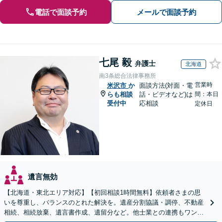
電話で面談予約
メールで面談予約
七尾 毅
弁護士
北海道
南3条総合法律事務所
営業時
米沢市
か
面談方法(対面・電
らも相談
話・ビデオなど)は
間：本日
受付中
応相談
定休日
遺言無効
【北海道・東北エリア対応】【初回相談1時間無料】依頼者さまの思
いを尊重し、バランスのとれた解決を。遺産分割協議・調停、不動産
相続、相続放棄、遺言書作成、遺留分など。他士業との連携もワンス