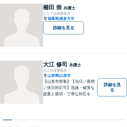
す。お困りの方はまずはご相
櫛田 崇
弁護士
談ください。
とりで法律事務所
福島県
喜多方市
|
詳細を見る
大江 修司
弁護士
大江法律事務所
山形県
山形市
|
【山形市密着】【当日／夜間
詳細を見
／休日対応可】迅速・確実な
る
提案と親切・丁寧な対応をい
たします。必ず皆様のお力に
なりますので、お気軽にご相
談下さい。【法テラス利用
可】不安や問題について法的
リスクを説明し、見通しを立