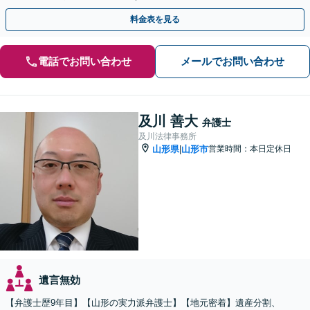
話相談可】
料金表を見る
電話でお問い合わせ
メールでお問い合わせ
及川 善大
弁護士
及川法律事務所
山形県
山形市
営業時間：本日定休日
|
遺言無効
【弁護士歴9年目】【山形の実力派弁護士】【地元密着】遺産分割、