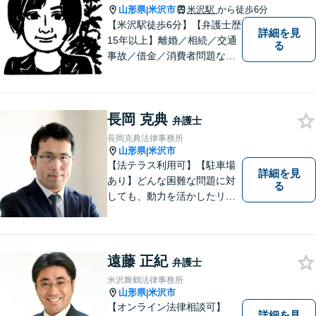
山形県
米沢市
米沢駅
から徒歩6分
|
【米沢駅徒歩6分】【弁護士歴
詳細を見
15年以上】離婚／相続／交通
る
事故／借金／消費者問題な
ど、さまざまな問題に対応可
能です！まずはお気軽にご相
談ください。
長岡 克典
弁護士
長岡克典法律事務所
山形県
米沢市
|
【法テラス利用可】【駐車場
詳細を見
あり】どんな困難な問題に対
る
しても、動力を活かしたリー
ガルサービスをご提供させて
いただきます。ご依頼いただ
いた案件は1日でも早く解決す
るよう努力することで早期解
遠藤 正紀
弁護士
決を目指します。 お気軽にご
米沢舞鶴法律事務所
相談ください。
山形県
米沢市
|
【オンライン法律相談可】
詳細を見