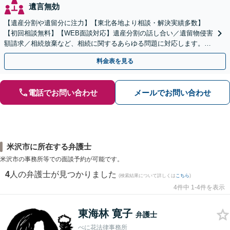
遺言無効
【遺産分割や遺留分に注力】【東北各地より相談・解決実績多数】
【初回相談無料】【WEB面談対応】遺産分割の話し合い／遺留物侵害
額請求／相続放棄など、相続に関するあらゆる問題に対応します。ご
事情やご意向を丁寧にお聞きし、有利な解決を目指します
料金表を見る
電話でお問い合わせ
メールでお問い合わせ
米沢市に所在する弁護士
米沢市の事務所等での面談予約が可能です。
4
人の弁護士が見つかりました
(検索結果について詳しくは
こちら
)
4件中 1-4件を表示
東海林 寛子
弁護士
べに花法律事務所