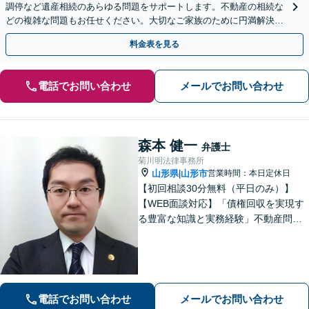
調停など遺産相続のあらゆる問題をサポートします。不動産の相続な
どの複雑な問題もお任せください。大切なご家族のために円満解決を
目指します】
料金表を見る
電話でお問い合わせ
メールでお問い合わせ
森本 健一
弁護士
菊川明法律事務所
山形県
山形市
営業時間：本日定休日
|
【初回相談30分無料（平日のみ）】
【WEB面談対応】「債権回収を実現す
る豊富な知識と実務経験」不動産問
題：賃貸借契約書の作成から入居者と
のトラブル対応まで、オーナーさまの
立場に立った解決をご提案します。
【休日・夜間相談可】
電話でお問い合わせ
メールでお問い合わせ