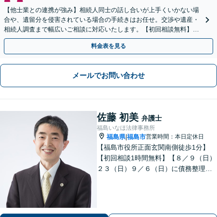
【他士業との連携が強み】相続人同士の話し合いが上手くいかない場
合や、遺留分を侵害されている場合の手続きはお任せ。交渉や遺産・
相続人調査まで幅広いご相談に対応いたします。【初回相談無料】
【出張相談OK】【LINE可】
料金表を見る
メールでお問い合わせ
佐藤 初美
弁護士
福島いなほ法律事務所
福島県
福島市
営業時間：本日定休日
|
【福島市役所正面玄関南側徒歩1分】
【初回相談1時間無料】【８／９（日）
２３（日）９／６（日）に債務整理・
交通事故被害休日無料相談会を実施】
【一緒に最善の解決策を探しましょ
う】