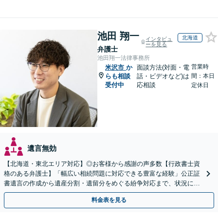
池田 翔一
北海道
インタビュ
ーを見る
弁護士
池田翔一法律事務所
営業時
米沢市
か
面談方法(対面・電
らも相談
話・ビデオなど)は
間：本日
受付中
応相談
定休日
遺言無効
【北海道・東北エリア対応】◎お客様から感謝の声多数【行政書士資
格のある弁護士】「幅広い相続問題に対応できる豊富な経験」公正証
書遺言の作成から遺産分割・遺留分をめぐる紛争対応まで、状況に応
じた最適な方法をご提案します【夜間相談可】
料金表を見る