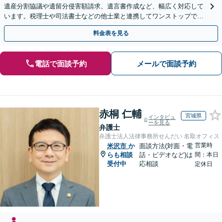
遺産分割協議や遺留分侵害額請求、遺言書作成など、幅広く対応して
います。税理士や司法書士などの他士業と連携してワンストップでの
解決が可能です。ぜひご相談ください。
料金表を見る
電話で面談予約
メールで面談予約
赤桐 仁輔
宮城県
インタビュ
ーを見る
弁護士
弁護士法人法律事務所せんだい 名取オフィス
営業時
米沢市
か
面談方法(対面・電
らも相談
話・ビデオなど)は
間：本日
受付中
応相談
定休日