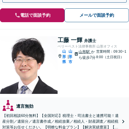
電話で面談予約
メールで面談予約
工藤 一輝
弁護士
ベリーベスト法律事務所 山形オフィス
山
山
山形駅
か
営業時間：09:30~1
形
形
|
8:00（土日祝日）
ら徒歩7分
県
市
遺言無効
【初回相談60分無料】【全国対応】税理士・司法書士と連携可能！遺
産分割／遺留分／遺言書作成／相続放棄／相続人・財産調査／相続税
対策等お任せください。【明瞭な料金プラン】【解決実績豊富】【電