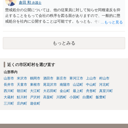
倉田 勲
弁護士
懲戒処分の公開については、他の従業員に対して知らせ同種違反を抑
止することをもって会社の秩序を図る面がありますので、一般的に懲
戒処分を社内に公開することは可能です。もっとも、そのような側面
があったとしても、個人名や個人が特定できる情報を記載した場合、
それらを公開することが必要やむを得ない事情がある場合を除いて、
名誉毀損に該当する可能性があります。実際の裁判例でも個人名を含
もっとみる
めた公開を行ったケースで裁判所は名誉毀損として従業員から会社に
対する慰謝料請求を認めた例もあります（東京地裁昭和５２年１２月
１９日判決）。 あなたの会社の運用として、とくに公開することを必
要やむを得ない事情があるかどうかも関係なく個人名を公開している
近くの市区町村を選び直す
のでしたら、名誉毀損として違法となる可能性が高いようには思われ
山形県内
ます。
山形市
米沢市
鶴岡市
酒田市
新庄市
寒河江市
上山市
村山市
長井市
天童市
東根市
尾花沢市
南陽市
山辺町
中山町
河北町
西川町
朝日町
大江町
大石田町
金山町
最上町
舟形町
真室川町
大蔵村
鮭川村
戸沢村
高畠町
川西町
小国町
白鷹町
飯豊町
三川町
庄内町
遊佐町