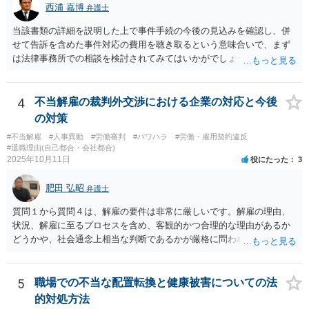
西浦 嘉博
弁護士
当該書類の詳細を説明した上で事件手続の今後の見込みを確認し、併
せて告訴を含めた事件対応の費用を聴き取るという意味合いで、まず
は法律事務所での相談を検討されてみてはいかがでしょうか。 上記、
ご参考ください。
4
不当解雇の裁判外交渉における企業の対応と今後
の対策
#不当解雇
#人事異動
#労働審判
#パワハラ
#労働・雇用契約違反
#退職理由(自己都合・会社都合)
2025年10月11日
役にたった
3
肥田 弘昭
弁護士
質問１から質問４は、解雇の要件は非常に厳しいです。解雇の理由、
状況、解雇に至るプロセスを含め、客観的かつ合理的な理由があるか
どうかや、社会通念上相当な判断であるかが厳格に問われます（労働
契約法16条）。普通解雇であれば就業規則にのっとり客観的、合理的
な理由、社会通念上相当かどうかです。そのためしっかりと証拠と理
由を会社側が立証する責任を負います。懲戒解雇であれば、告知弁明
5
職場での不当な配置転換と健康被害についての法
の機会の付与などさらに厳格です。裁判官は、解雇に関しては厳しく
的対処方法
みると思います。現在の状況であれば労働審判からスタートすれば良