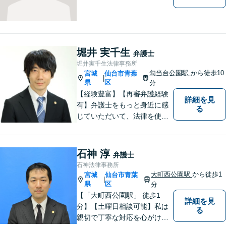
堀井 実千生
弁護士
堀井実千生法律事務所
勾当台公園駅
から徒歩10
宮城
仙台市青葉
|
県
区
分
【経験豊富】【再審弁護経験
詳細を見
有】弁護士をもっと身近に感
る
じていただいて、法律を使っ
てあなたを守ります。
石神 淳
弁護士
石神法律事務所
大町西公園駅
から徒歩1
宮城
仙台市青葉
|
県
区
分
【「大町西公園駅」 徒歩1
詳細を見
分】【土曜日相談可能】私は
る
親切で丁寧な対応を心がけ、