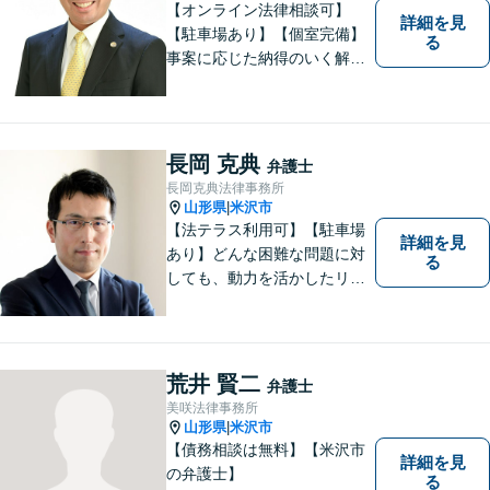
【オンライン法律相談可】
詳細を見
【駐車場あり】【個室完備】
る
事案に応じた納得のいく解決
をサポートします！
長岡 克典
弁護士
長岡克典法律事務所
山形県
米沢市
|
【法テラス利用可】【駐車場
詳細を見
あり】どんな困難な問題に対
る
しても、動力を活かしたリー
ガルサービスをご提供させて
いただきます。ご依頼いただ
いた案件は1日でも早く解決す
るよう努力することで早期解
荒井 賢二
弁護士
決を目指します。 お気軽にご
美咲法律事務所
相談ください。
山形県
米沢市
|
【債務相談は無料】【米沢市
詳細を見
の弁護士】
る