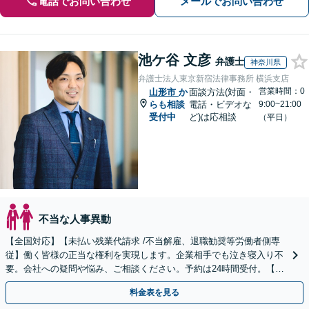
電話でお問い合わせ
メールでお問い合わせ
池ケ谷 文彦
弁護士
神奈川県
弁護士法人東京新宿法律事務所 横浜支店
営業時間：0
山形市
か
面談方法(対面・
らも相談
電話・ビデオな
9:00~21:00
受付中
ど)は応相談
（平日）
不当な人事異動
【全国対応】【未払い残業代請求 /不当解雇、退職勧奨等労働者側専
従】働く皆様の正当な権利を実現します。企業相手でも泣き寝入り不
要。会社への疑問や悩み、ご相談ください。予約は24時間受付。【初
回面談無料】【夜間・休日対応可】
料金表を見る