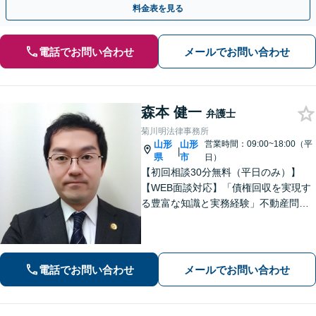
料金表を見る
電話でお問い合わせ
メールでお問い合わせ
森本 健一
弁護士
菊川明法律事務所
山形
山形
営業時間：09:00~18:00（平
|
県
市
日）
【初回相談30分無料（平日のみ）】
【WEB面談対応】「債権回収を実現す
る豊富な知識と実務経験」不動産問
題：賃貸借契約書の作成から入居者と
のトラブル対応まで、オーナーさまの
立場に立った解決をご提案します。
【休日・夜間相談可】
電話でお問い合わせ
メールでお問い合わせ