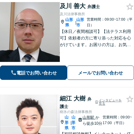
及川 善大
弁護士
及川法律事務所
山形
山形
営業時間：09:00~17:00（平
|
県
市
日）
【休日／夜間相談可】【法テラス利用
可】依頼者の方に寄り添った対応を心
がけています。お困りの方は、お気軽
にご相談ください。
電話でお問い合わせ
メールでお問い合わせ
細江 大樹
弁
インタビューを
見る
護士
樹氷の森法律事務所
山
山
山形駅
か
営業時間：09:00~
形
形
|
17:00（平日）
ら徒歩10分
県
市