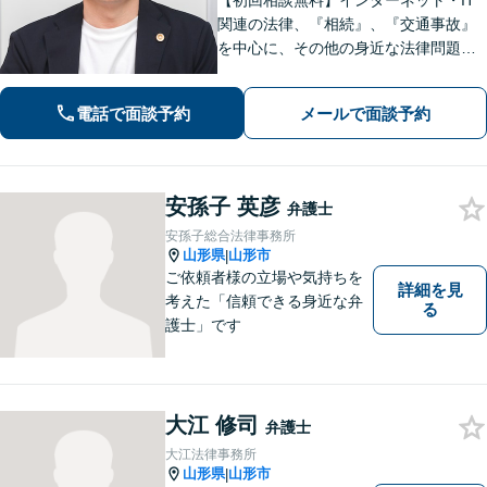
【初回相談無料】インターネット・IT
関連の法律、『相続』、『交通事故』
を中心に、その他の身近な法律問題も
広く取り扱っております。一人で悩ま
ず、まずはお気軽にご相談ください
電話で面談予約
メールで面談予約
【オンライン相談可能】【完全個室】
【駐車場あり】【山形駅11分】
安孫子 英彦
弁護士
安孫子総合法律事務所
山形県
山形市
|
ご依頼者様の立場や気持ちを
詳細を見
考えた「信頼できる身近な弁
る
護士」です
大江 修司
弁護士
大江法律事務所
山形県
山形市
|