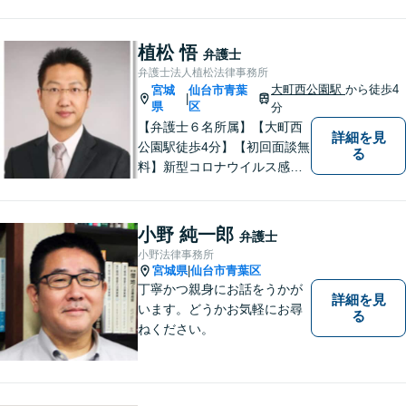
特に社会的に弱い立場の方や
法律に不安を抱える方々に支
援を提供しています。 依頼者
植松 悟
弁護士
の要望を実現するため、迅速
弁護士法人植松法律事務所
かつ的確に対応いたします。
大町西公園駅
から徒歩4
宮城
仙台市青葉
|
県
区
分
【弁護士６名所属】【大町西
詳細を見
公園駅徒歩4分】【初回面談無
る
料】新型コロナウイルス感染
拡大や業績の悪化によって、
借金でお困りの方へ解決策を
ご提案いたします。その他分
小野 純一郎
弁護士
野にも対応可能。相談者が十
小野法律事務所
分に理解できるよう丁寧に説
宮城県
仙台市青葉区
|
明することを心がけていま
丁寧かつ親身にお話をうかが
詳細を見
す。
います。どうかお気軽にお尋
る
ねください。