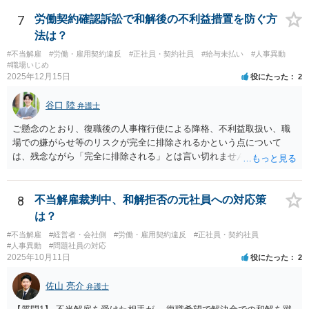
します。
7
労働契約確認訴訟で和解後の不利益措置を防ぐ方
法は？
#不当解雇
#労働・雇用契約違反
#正社員・契約社員
#給与未払い
#人事異動
#職場いじめ
2025年12月15日
役にたった
2
谷口 陸
弁護士
ご懸念のとおり、復職後の人事権行使による降格、不利益取扱い、職
場での嫌がらせ等のリスクが完全に排除されるかという点について
は、残念ながら「完全に排除される」とは言い切れません。 理論上
は、 ・報復的な降格や不利益取扱いは違法となり得る ・和解条項に
「不利益取扱いの禁止」を入れることも可能 ではありますが、人事評
価や配置、業務内容の変更といった形で行われる間接的な不利益を、
8
不当解雇裁判中、和解拒否の元社員への対応策
事前に完全に防ぐことは困難なのが実務の現実です。特に外資系企業
は？
の場合、評価制度や職務再編の裁量が広く、形式的には合法に見える
#不当解雇
#経営者・会社側
#労働・雇用契約違反
#正社員・契約社員
対応が取られる余地も否定できません。
#人事異動
#問題社員の対応
2025年10月11日
役にたった
2
佐山 亮介
弁護士