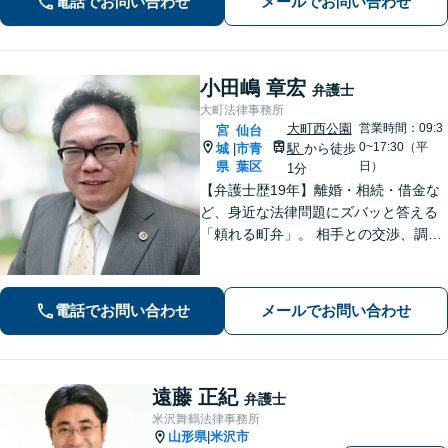
電話でお問い合わせ
メールでお問い合わせ
小田嶋 章宏
弁護士
大町法律事務所
大町西公園
営業時間：09:3
宮
仙台
0~17:30（平
城
市青
駅
から徒歩
|
県
葉区
日）
1分
【弁護士歴19年】離婚・相続・借金な
ど、身近な法律問題にズバッと答える
「頼れる町弁」。 相手との交渉、調
停、裁判、各種手続まで、必要に応じ
て安心してお任せいただけます。 【相
談料30分1,100円】【大町西公園駅1
電話でお問い合わせ
メールでお問い合わせ
分】【夜間・休日対応可能】
遠藤 正紀
弁護士
米沢舞鶴法律事務所
山形県
米沢市
|