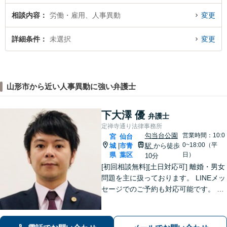
相談内容
労働・雇用、人事異動
変更
詳細条件
未選択
変更
山形市から近い人事異動に強い弁護士
下大澤 優
弁護士
定禅寺通り法律事務所
勾当台公園
営業時間：10:0
宮
仙台
0~18:00（平
城
市青
駅
から徒歩
|
県
葉区
日）
10分
[初回相談無料][土日対応可] 離婚・男女
問題を主に扱っております。 LINEメッ
セージでのご予約も対応可能です。 LI
NEでのご予約をご希望の場合は、以下
のリンクからご登録ください。 https://l
in.ee/uFqpYWb