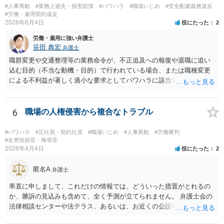
#人事異動
#業務上過失・損害賠償
#パワハラ
#職場いじめ
#安全配慮義務違反
いかと思います。上記の対応の会社の思惑は分かりませんが訴訟のハ
#労働・雇用契約違反
ードルは労働者には通常高いので諦めるのをまっているのかもしれま
2026年6月4日
役にたった
2
せん。ご参考にしてください。
労働・雇用に強い弁護士
笹田 典宏
弁護士
職群変更や交通整理等の業務命令が、不正追及への報復や退職に追い
込む目的（不当な動機・目的）で行われている場合、または職種変更
による不利益が著しく過小な要求としてパワハラに該当する場合、そ
の命令は権利濫用として無効となる可能性が高いです。 また、健康状
態への配慮を怠り症状を悪化させたことは安全配慮義務違反に該当し
得ます。これらを根拠として、労働審判等を通じて配転の無効主張
6
職場の人権侵害から複合なトラブル
や、不法行為に基づく損害賠償（慰謝料等）の請求、さらには労災認
定の申請を検討することが考えられます。
#パワハラ
#正社員・契約社員
#職場いじめ
#人事異動
#労働審判
#名誉毀損罪・侮辱罪
2026年4月4日
役にたった
2
匿名A
弁護士
率直に申しまして、これだけの情報では、どういった措置がとれるの
か、勝訴の見込みも含めて、全く予測が立てられません。 弁護士会の
法律相談センターや法テラス、あるいは、お近くの公設事務所（○○ひ
まわり基金法律事務所）などに足を運んで、面談でのご相談をお勧め