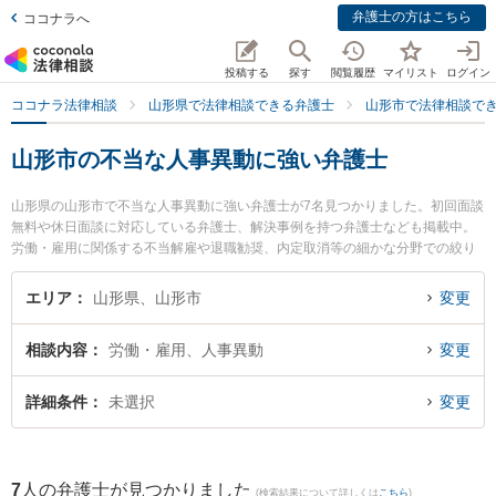
弁護士の方はこちら
ココナラへ
投稿する
探す
閲覧履歴
マイリスト
ログイン
ココナラ法律相談
山形県で法律相談できる弁護士
山形市で法律相談で
山形市の不当な人事異動に強い弁護士
山形県の山形市で不当な人事異動に強い弁護士が7名見つかりました。初回面談
無料や休日面談に対応している弁護士、解決事例を持つ弁護士なども掲載中。
労働・雇用に関係する不当解雇や退職勧奨、内定取消等の細かな分野での絞り
込み検索もでき便利です。特にベリーベスト法律事務所 山形オフィスの工藤 一
輝弁護士や菊川明法律事務所の森本 健一弁護士、及川法律事務所の及川 善大弁
エリア
山形県、山形市
変更
護士のプロフィール情報や弁護士費用、強みなどが注目されています。『山形
市で土日や夜間に発生した不当な人事異動のトラブルを今すぐに弁護士に相談
相談内容
労働・雇用、人事異動
変更
したい』『不当な人事異動のトラブル解決の実績豊富な近くの弁護士を検索し
たい』『初回相談無料で不当な人事異動を法律相談できる山形市内の弁護士に
相談予約したい』などでお困りの相談者さんにおすすめです。
詳細条件
未選択
変更
7
人の弁護士が見つかりました
(検索結果について詳しくは
こちら
)