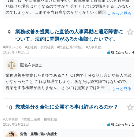
【質問1】 不当解雇を受けた相手が、 復職希望で解決金での和解を蹴
り続けた場合はどうなるのですか？ 会社としては復職させるしかない
のでしょうか。 →まず不当解雇なのかどうかという問題はあります
が、裁判官の感触的に不当解雇として解雇が無効になりそうなのであ
れば、復職させるしかありません。 早期に復職させないと一度に払わ
なくてはならないバックアップペイの金額がどんどん増していき会計
9
業務改善を提案した直後の人事異動と適応障害に
的に大ダメージになりますのでご注意下さい。 【質問2】 復職させた
ついて、法的に問題があるか相談したいです。
くない場合、どのような解決が考えられますか？ →裁判官が解雇無効
#職場いじめ
#正社員・契約社員
#問題社員の対応
#人事異動
に傾いているなら他の手立てはありません。 和解金額を上乗せしてみ
2026年7月25日
役にたった
4
るのは一案ですが相手がなびかないならば復職させるしかないです。
【質問3】 あるいは、復職させた後、 人事考課の評価次第では、 遠く
匿名A
弁護士
のエリアに左遷したり、 降格しても、退職に追いやるのは構わないで
すか？ →実態の伴わないあからさまなものは再び裁判で違法無効とさ
業務改善を提案した直後であること OT内で十分な話し合いや個人面談
れるおそれがありますが、一般論として人事考課や事業方針に見合っ
がなかったこと これは無理でしょう。あなたは経営陣ではないので。
た異動はあり得るでしょう。
提案をする権限がありません。さらには提案までは出来ても、会社が
それに対応するように拘束する権限がありません。 会社にその後の状
況を報告する義務もありません。 権限がないことをして、相手が応じ
ないのは当然で、それで適応障害になっても、そもそも相手は適法で
10
懲戒処分を全社に公開する事は許されるのか？
すので、対応は難しいでしょう。
#人事異動
#業務上過失・損害賠償
2026年2月21日
役にたった
1
労働・雇用に強い弁護士