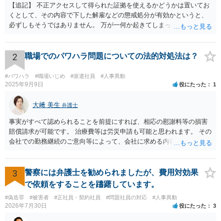
【追記】 不正アクセスして得られた証拠を使えるかどうかは置いてお
くとして、その内容で下した解雇などの懲戒処分が有効かというと、
必ずしもそうではありません。 万が一何か起きてしまった場合は処分
の効力を争うことを第一に考えるのが良いでしょう。
2
職場でのパワハラ問題についての法的対処法は？
#パワハラ
#職場いじめ
#派遣社員
#人事異動
2025年9月9日
役にたった
1
大﨑 美生
弁護士
事実がすべて認められることを前提にすれば、相応の慰謝料等の損害
賠償請求が可能です。 治療費等は労災申請も可能と思われます。 その
会社での勤務継続のご意向等によって、会社に求める内容や、加害者
個人だけに損害賠償請求をするのか等、方針が変わり得ます。 まずは
弁護士にご相談いただくのがよろしいと思います。弁護士によって方
針も変わります。 内容が踏み込んだものとなり、関係者も閲覧する可
3
警察には弁護士を勧められましたが、費用対効果
能性がありますので、詳しくは、直接お近くの弁護士にご相談される
で依頼をすることを躊躇しています。
ことをお勧めいたします。
#偽造罪
#被害者
#正社員・契約社員
#問題社員の対応
#人事異動
2026年7月30日
役にたった
3