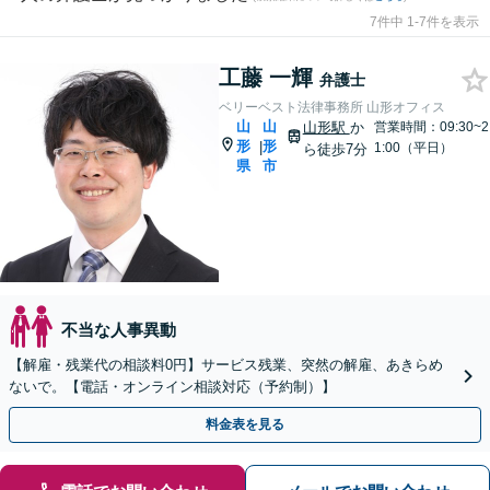
7件中 1-7件を表示
工藤 一輝
弁護士
ベリーベスト法律事務所 山形オフィス
山
山
山形駅
か
営業時間：09:30~2
形
形
|
1:00（平日）
ら徒歩7分
県
市
不当な人事異動
【解雇・残業代の相談料0円】サービス残業、突然の解雇、あきらめ
ないで。【電話・オンライン相談対応（予約制）】
料金表を見る