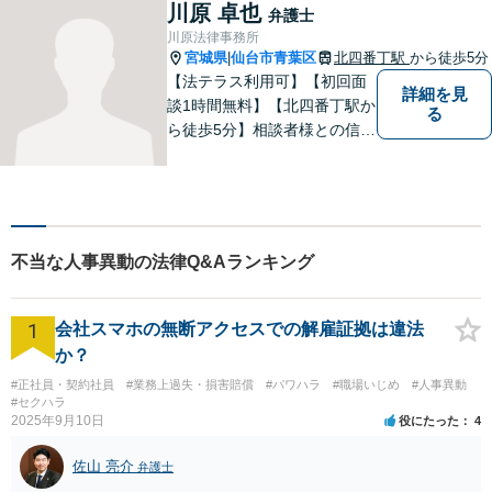
川原 卓也
弁護士
川原法律事務所
宮城県
仙台市青葉区
北四番丁駅
から徒歩5分
|
【法テラス利用可】【初回面
詳細を見
談1時間無料】【北四番丁駅か
る
ら徒歩5分】相談者様との信頼
関係を重視し、密なコミュニ
ケーションを取り、不安を与
えないことを大切にしており
ます。 まずは一度気軽に御相
談下さい。
不当な人事異動の法律Q&Aランキング
1
会社スマホの無断アクセスでの解雇証拠は違法
か？
#正社員・契約社員
#業務上過失・損害賠償
#パワハラ
#職場いじめ
#人事異動
#セクハラ
2025年9月10日
役にたった
4
佐山 亮介
弁護士