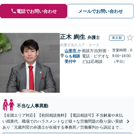
電話でお問い合わせ
メールでお問い合わせ
正木 絢生
弁護士
東京都
弁護士法人ユア・エース
営業時間：0
山形市
か
面談方法(対面・
らも相談
電話・ビデオな
9:00~18:00
受付中
ど)は応相談
（平日）
不当な人事異動
【全国エリア対応】【初回相談無料】【電話相談可】不当解雇や未払
い残業代、職場でのハラスメントなど様々な労働問題の取り扱い実績
あり「元裁判官の弁護士が在籍する事務所／労働審判から訴訟まで、
裁判官経験を活かした最適な戦略を立案」