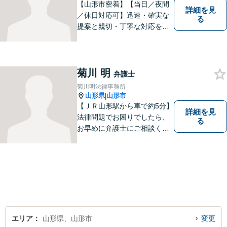
【山形市密着】【当日／夜間
詳細を見
／休日対応可】迅速・確実な
る
提案と親切・丁寧な対応をい
たします。必ず皆様のお力に
なりますので、お気軽にご相
談下さい。【法テラス利用
可】不安や問題について法的
菊川 明
弁護士
リスクを説明し、見通しを立
菊川明法律事務所
て、より良い解決に導くお手
山形県
山形市
|
伝いをいたします。
【ＪＲ山形駅から車で約5分】
詳細を見
法律問題でお困りでしたら、
る
お早めに弁護士にご相談くだ
さい。 依頼者様の抱えていら
っしゃる不安や、ご希望を丁
寧にお伺いいたします。
エリア
山形県、山形市
変更