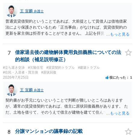
容を十分に確認し、不明点は弁護士に相談することをおすすめしま
王 宣麟
す。
弁護士
普通賃貸借契約ということであれば、大前提として賃借人は借地借家
法により保護されているため「正当事由」がなければ、賃貸借契約の
更新を家主側は拒否することができません。 上記を拝見する限り、通
常どおり賃料を支払い続けている状況であれば、単に「部屋の内部を
定期確認させてもらないこと」が直ちに正当事由に当たるとは思えま
せんので、更新拒絶を拒否される方向性でよろしいかと存じます。 そ
7
借家退去後の建物解体費用負担義務についての法
の交渉の中で、一定の金銭をもらえれば退去には応じる旨交渉をして
的相談（補足説明修正）
みるのはいかがでしょうか。 過去に賃借人の許可なく無断で賃貸人が
#立ち退き交渉
#欠陥住宅
#賃貸契約トラブル
#建築トラブル
入室する行為自体は不法行為となり、また刑事的にも住居侵入罪が成
#住民・入居者・買主側
#原状回復
立する可能性がありますので、これを理由に一定の金銭賠償を求める
2026年7月25日
役にたった
1
のも一つでしょう。
王 宣麟
弁護士
契約書がお手元にないということで判断が難しいところはあります
が、通常の賃貸借契約であれば、借主に原状回復義務があります。 た
だ、土地を借りて、そのうえで借主が建物を建てて住んでいたケース
とは異なり、地付き一戸建て住宅（貸主所有）自体を賃借していたの
であれば、建物を収去して土地を明渡す義務は原則生じないはずで
す。 その後、建物を平屋に立て替えた場合であっても、貸主の承諾を
8
分譲マンションの議事録の記載