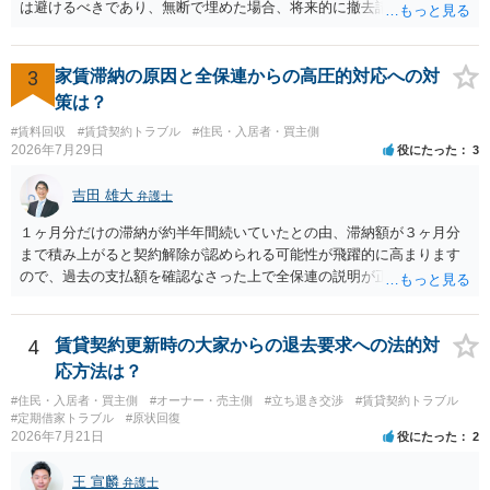
は避けるべきであり、無断で埋めた場合、将来的に撤去請求や退去時
の損害賠償（原状回復費用）を求められるリスクがあります。 法律
上、自分のペットの遺骨を埋める行為自体は墓地埋葬法違反や不法投
棄には該当しないため、犯罪になるわけではありません。しかし、建
3
家賃滞納の原因と全保連からの高圧的対応への対
物の所有者は質問者様であっても、土地の所有権はあくまで地主にあ
策は？
ります。そのため、地主に無断でお骨を埋める行為は、他人の所有権
#賃料回収
#賃貸契約トラブル
#住民・入居者・買主側
を侵害する行為や、借地人としての善管注意義務違反とみなされる可
2026年7月29日
役にたった
3
能性が高いのが私見です。 どうしてもお近くで供養されたい場合は、
事前に地主へ相談して許可を得るか、土地に直接埋めずに大きめの鉢
吉田 雄大
弁護士
植え等で供養する「プランター葬」や、ペット霊園等への納骨を検討
されるのが確実かと思います。
１ヶ月分だけの滞納が約半年間続いていたとの由、滞納額が３ヶ月分
まで積み上がると契約解除が認められる可能性が飛躍的に高まります
ので、過去の支払額を確認なさった上で全保連の説明が正しければ、
全部又は一部を支払うのが最善の方法です。 約半年間も放置されてい
た理由は気になるところですが、中身のある返答は期待できないと思
います。
4
賃貸契約更新時の大家からの退去要求への法的対
応方法は？
#住民・入居者・買主側
#オーナー・売主側
#立ち退き交渉
#賃貸契約トラブル
#定期借家トラブル
#原状回復
2026年7月21日
役にたった
2
王 宣麟
弁護士