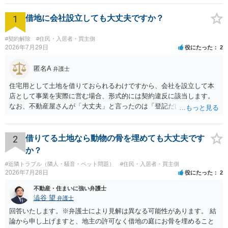
1
借地に会社設立しても大丈夫ですか？
#契約解除
#住民・入居者・買主側
2026年7月29日
役にたった
2
匿名A
弁護士
住宅用として土地を借りておられるわけですから、会社を設立して本
店として事業を実際に営む場合、形式的には契約違反に該当します。
なお、不動産屋さんが「大丈夫」と言ったのは「登記だけなら実務上
トラブルになることは少ない」という経験則に基づいたものと推測さ
れますが、これは法的な保証ではありません。 ただ、解除まで認めら
れるかどうかについては信頼関係が破壊されたかどうかで判断されま
2
借りてる土地なら動物の骨を埋めても大丈夫です
すので、建物を事務所・店舗用に大きく改築する等までなさらない限
か？
り、リスクはそれほど大きくないかもしれません。 しかしそれでも、
#近隣トラブル（隣人・騒音・ペット問題）
#住民・入居者・買主側
大家さんが契約違反を口実に、将来の更新時に更新料の上乗せを要求
2026年7月28日
役にたった
2
したり、立ち退きを迫る材料に使ったりする可能性は否定できませ
ん。
不動産・住まいに強い弁護士
澁谷 望
弁護士
回答いたします。※弁護士により見解は異なる可能性があります。 結
論から申し上げますと、地主の許可なく借地の庭にお骨を埋めること