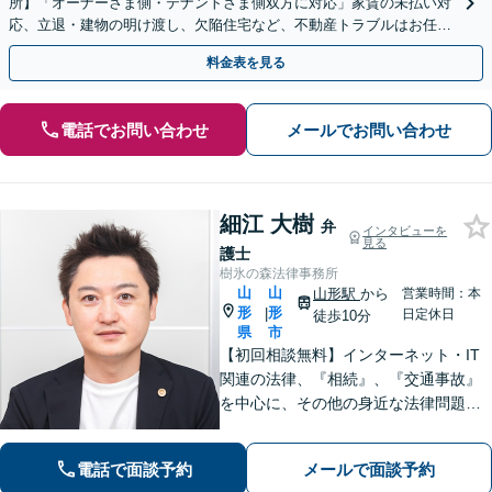
所】「オーナーさま側・テナントさま側双方に対応」家賃の未払い対
応、立退・建物の明け渡し、欠陥住宅など、不動産トラブルはお任せ
ください「早期相談で損失を最小限に」
料金表を見る
電話でお問い合わせ
メールでお問い合わせ
細江 大樹
弁
インタビューを
見る
護士
樹氷の森法律事務所
山
山
山形駅
から
営業時間：本
形
形
|
日定休日
徒歩10分
県
市
【初回相談無料】インターネット・IT
関連の法律、『相続』、『交通事故』
を中心に、その他の身近な法律問題も
広く取り扱っております。一人で悩ま
ず、まずはお気軽にご相談ください
電話で面談予約
メールで面談予約
【オンライン相談可能】【完全個室】