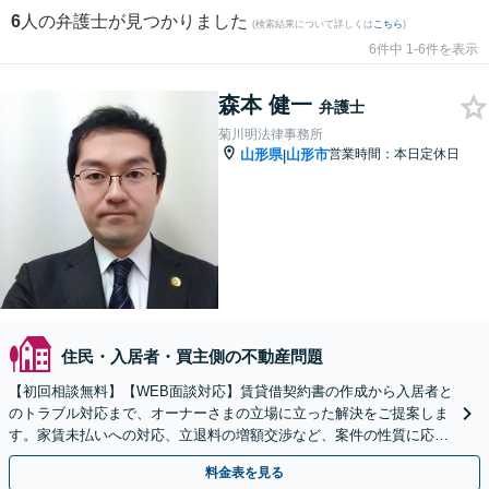
6
人の弁護士が見つかりました
(検索結果について詳しくは
こちら
)
6件中 1-6件を表示
森本 健一
弁護士
菊川明法律事務所
山形県
山形市
営業時間：本日定休日
|
住民・入居者・買主側の不動産問題
【初回相談無料】【WEB面談対応】賃貸借契約書の作成から入居者と
のトラブル対応まで、オーナーさまの立場に立った解決をご提案しま
す。家賃未払いへの対応、立退料の増額交渉など、案件の性質に応じ
て交渉と法的手続きでサポート【休日・夜間相談可】
料金表を見る