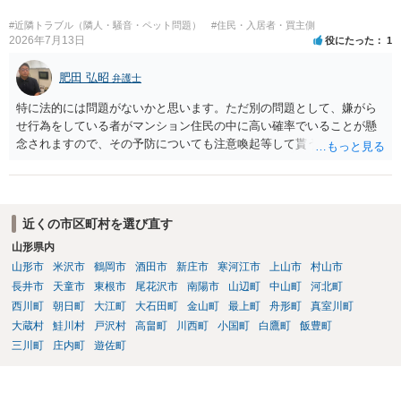
得ているのであれば、単純に費用を捻出した側に平屋の所有権が帰属
する、という話になるわけでもないように思います。 そのため、現
#近隣トラブル（隣人・騒音・ペット問題）
#住民・入居者・買主側
状、解体費用を負担することが明確な案件ではないため、まずは相手
2026年7月13日
役にたった
1
に請求の根拠（なぜ当方が平屋の解体費用を負担しなければならない
のか）を確認されてみてはいかがでしょうか。
肥田 弘昭
弁護士
特に法的には問題がないかと思います。ただ別の問題として、嫌がら
せ行為をしている者がマンション住民の中に高い確率でいることが懸
念されますので、その予防についても注意喚起等して貰うと良いかと
思います。ご参考にしてください。
近くの市区町村を選び直す
山形県内
山形市
米沢市
鶴岡市
酒田市
新庄市
寒河江市
上山市
村山市
長井市
天童市
東根市
尾花沢市
南陽市
山辺町
中山町
河北町
西川町
朝日町
大江町
大石田町
金山町
最上町
舟形町
真室川町
大蔵村
鮭川村
戸沢村
高畠町
川西町
小国町
白鷹町
飯豊町
三川町
庄内町
遊佐町