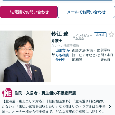
電話でお問い合わせ
メールでお問い合わせ
鈴江 遼
北海道
インタビュー
を見る
弁護士
たいへい法律事務所
営業時
山形市
か
面談方法(対面・電
らも相談
話・ビデオなど)は
間：本日
受付中
応相談
定休日
住民・入居者・買主側の不動産問題
【北海道・東北エリア対応】【初回相談無料】「立ち退き料に納得い
かない」「未払い家賃を回収したい」など住まいのトラブルは当事務
所へ。オーナー様から借主様まで、どんな立場のご相談にも話しやす