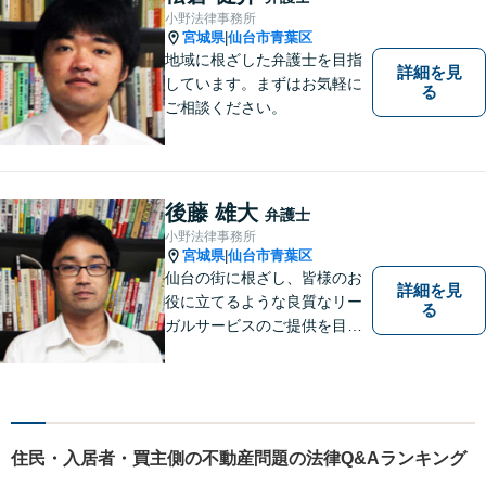
小野法律事務所
宮城県
仙台市青葉区
|
地域に根ざした弁護士を目指
詳細を見
しています。まずはお気軽に
る
ご相談ください。
後藤 雄大
弁護士
小野法律事務所
宮城県
仙台市青葉区
|
仙台の街に根ざし、皆様のお
詳細を見
役に立てるような良質なリー
る
ガルサービスのご提供を目指
しています。
住民・入居者・買主側の不動産問題の法律Q&Aランキング