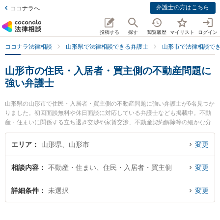
弁護士の方はこちら
ココナラへ
投稿する
探す
閲覧履歴
マイリスト
ログイン
ココナラ法律相談
山形県で法律相談できる弁護士
山形市で法律相談で
山形市の住民・入居者・買主側の不動産問題に
強い弁護士
山形県の山形市で住民・入居者・買主側の不動産問題に強い弁護士が6名見つか
りました。初回面談無料や休日面談に対応している弁護士なども掲載中。不動
産・住まいに関係する立ち退き交渉や家賃交渉、不動産契約解除等の細かな分
野での絞り込み検索もでき便利です。特に菊川明法律事務所の森本 健一弁護士
や樹氷の森法律事務所の細江 大樹弁護士、及川法律事務所の及川 善大弁護士の
エリア
山形県、山形市
変更
プロフィール情報や弁護士費用、強みなどが注目されています。『山形市で土
日や夜間に発生した住民・入居者・買主側の不動産問題のトラブルを今すぐに
相談内容
不動産・住まい、住民・入居者・買主側
変更
弁護士に相談したい』『住民・入居者・買主側の不動産問題のトラブル解決の
実績豊富な近くの弁護士を検索したい』『初回相談無料で住民・入居者・買主
側の不動産問題を法律相談できる山形市内の弁護士に相談予約したい』などで
詳細条件
未選択
変更
お困りの相談者さんにおすすめです。