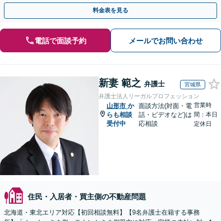
い弁護士が対応します。ＷＥＢ面談可。
料金表を見る
電話で面談予約
メールでお問い合わせ
新妻 範之
弁護士
宮城県
弁護士法人リーガルプロフェッション
営業時
山形市
か
面談方法(対面・電
らも相談
話・ビデオなど)は
間：本日
受付中
応相談
定休日
住民・入居者・買主側の不動産問題
北海道・東北エリア対応【初回相談無料】【9名弁護士在籍する事務