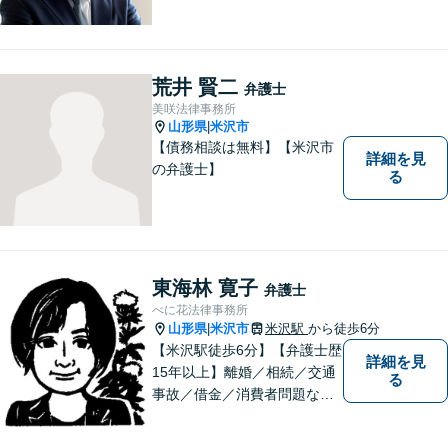
ガルサービスをご提供させて
いただきます。ご依頼いただ
いた案件は1日でも早く解決す
るよう努力することで早期解
荒井 賢二
弁護士
決を目指します。 お気軽にご
美咲法律事務所
相談ください。
山形県
米沢市
|
【債務相談は無料】【米沢市
詳細を見
の弁護士】
る
東海林 寛子
弁護士
べに花法律事務所
山形県
米沢市
米沢駅
から徒歩6分
|
【米沢駅徒歩6分】【弁護士歴
詳細を見
15年以上】離婚／相続／交通
る
事故／借金／消費者問題な
ど、さまざまな問題に対応可
能です！まずはお気軽にご相