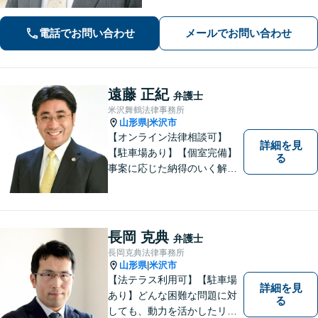
て安心してお任せいただけます。 【相
談料30分1,100円】【大町西公園駅1
電話でお問い合わせ
メールでお問い合わせ
分】【夜間・休日対応可能】
遠藤 正紀
弁護士
米沢舞鶴法律事務所
山形県
米沢市
|
【オンライン法律相談可】
詳細を見
【駐車場あり】【個室完備】
る
事案に応じた納得のいく解決
をサポートします！
長岡 克典
弁護士
長岡克典法律事務所
山形県
米沢市
|
【法テラス利用可】【駐車場
詳細を見
あり】どんな困難な問題に対
る
しても、動力を活かしたリー