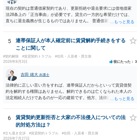
現在の契約は普通借家契約であり、更新拒絶や退去要求には借地借家
法28条上の「正当事由」が必要です。貸主の一方的な希望だけでは、
直ちに退去義務が生じるものではありません。 普通借家契約から定期
借家契約への切り替えは、既存の普通借家契約を合意解約したうえで
新たな定期借家契約を締結する形になりますが、これは任意の合意が
前提であり、借主が同意しなければ成立しません。 12年間の居住実
5
連帯保証人が本人確定前に賃貸解約手続きをする
績、子どもの学校や地域とのつながり、転居費用の準備が困難な事情
ことに関して
などは、借主側の強い居住継続の必要性として正当事由判断において
#契約解除
#賃貸契約トラブル
#住民・入居者・買主側
重視される要素ですので、貸主側にかなり具体的な事情と立退料など
2026年8月3日
役にたった
3
がない限り、更新拒絶が認められるハードルは一般的に高いと考えら
れます。 建物が未登記であること自体は、賃貸借契約の有効性を直ち
吉田 雄大
弁護士
に否定するものではなく、引渡しがされていれば賃貸借の効力は原則
有効とされています。 今後の交渉では、①現在は普通借家契約が継続
法律的に正しい言い方をすれば、連帯保証人だからといって賃貸借契
しており定期借家への変更に合意していないこと、②貸主側の事情
約を解約する権限はありません。解約できるのは亡くなられた本人の
（誰が所有者で誰が実際に住む予定か等）を具体的に書面で説明して
法定相続人だけであるのが一応の建前です。他方、法律論はさてお
ほしいこと、③自分たちの居住継続の必要性を丁寧に伝えること、を
き、事実上であれ明渡が完了すれば賃貸人としてはそれ以上のことを
基本方針としたうえで、仮に一定時期の退去を検討する場合には、立
する動機づけがなくなります。 今回進められつつある手続はあくまで
退料・引越費用・原状回復費用負担などの条件を明確にした書面を作
も、建物を賃貸人に一日も早く明け渡すための便宜的方法として理解
6
賃貸契約更新拒否と大家の不法侵入についての法
成することが重要です。 契約書では、更新条項・解除条項・期間の定
するのが良いと思います。またその方法で進めた方が、連帯保証人で
的対処方法は？
め・定期借家に関する記載の有無、これまでの更新時の合意内容
あるお知り合いさんにとっても、自身の経済的負担を最小限に食い止
（「今回で最後」などの文言）が、借主不利な特約として無効になり
#立ち退き交渉
#賃貸契約トラブル
#住民・入居者・買主側
められるため望ましいやり方だといえます。
2026年7月27日
得るかどうかも含めて検討ポイントになりますので、署名押印前に内