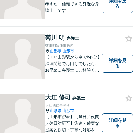
詳細を見
考えた「信頼できる身近な弁
る
護士」です
菊川 明
弁護士
菊川明法律事務所
山形県
山形市
|
【ＪＲ山形駅から車で約5分】
詳細を見
法律問題でお困りでしたら、
る
お早めに弁護士にご相談くだ
さい。 依頼者様の抱えていら
っしゃる不安や、ご希望を丁
寧にお伺いいたします。
大江 修司
弁護士
大江法律事務所
山形県
山形市
|
【山形市密着】【当日／夜間
詳細を見
／休日対応可】迅速・確実な
る
提案と親切・丁寧な対応をい