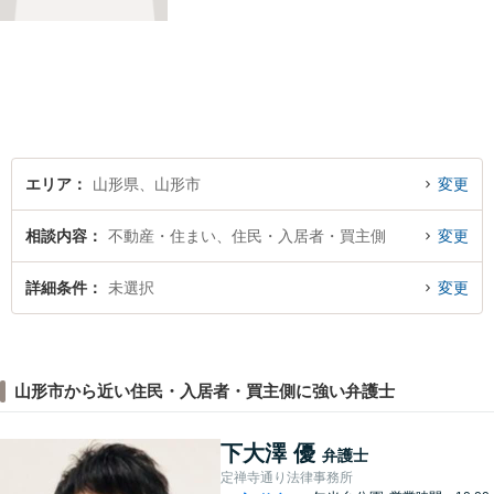
たします。必ず皆様のお力に
なりますので、お気軽にご相
談下さい。【法テラス利用
可】不安や問題について法的
リスクを説明し、見通しを立
て、より良い解決に導くお手
伝いをいたします。
エリア
山形県、山形市
変更
相談内容
不動産・住まい、住民・入居者・買主側
変更
詳細条件
未選択
変更
山形市から近い住民・入居者・買主側に強い弁護士
下大澤 優
弁護士
定禅寺通り法律事務所