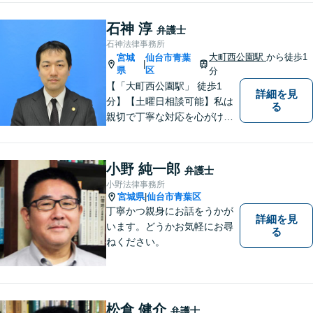
談ください。
石神 淳
弁護士
石神法律事務所
大町西公園駅
から徒歩1
宮城
仙台市青葉
|
県
区
分
【「大町西公園駅」 徒歩1
詳細を見
分】【土曜日相談可能】私は
る
親切で丁寧な対応を心がけ、
特に社会的に弱い立場の方や
法律に不安を抱える方々に支
援を提供しています。 依頼者
小野 純一郎
弁護士
の要望を実現するため、迅速
小野法律事務所
かつ的確に対応いたします。
宮城県
仙台市青葉区
|
丁寧かつ親身にお話をうかが
詳細を見
います。どうかお気軽にお尋
る
ねください。
松倉 健介
弁護士