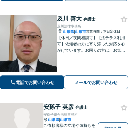
【駐車場あり】【山形駅11分】
及川 善大
弁護士
及川法律事務所
山形県
山形市
営業時間：本日定休日
|
【休日／夜間相談可】【法テラス利用
可】依頼者の方に寄り添った対応を心
がけています。お困りの方は、お気軽
にご相談ください。
電話でお問い合わせ
メールでお問い合わせ
安孫子 英彦
弁護士
安孫子総合法律事務所
山形県
山形市
|
ご依頼者様の立場や気持ちを