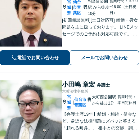
勾当台公園
営業時間：10:00
宮
仙台
~18:00（土日祝
城
市青
駅
から徒歩
|
県
葉区
日）
10分
[初回相談無料][土日対応可] 離婚・男女
問題を主に扱っております。 LINEメッ
セージでのご予約も対応可能です。 LI
NEでのご予約をご希望の場合は、以下
のリンクからご登録ください。 https://l
in.ee/uFqpYWb
電話でお問い合わせ
メールでお問い合わせ
小田嶋 章宏
弁護士
大町法律事務所
宮
大町西公園駅
営業時間：
仙台市
城
|
本日定休日
から徒歩1分
青葉区
県
【弁護士歴19年】離婚・相続・借金な
ど、身近な法律問題にズバッと答える
「頼れる町弁」。 相手との交渉、調
停、裁判、各種手続まで、必要に応じ