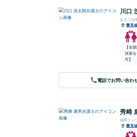
川口 
あざぶ法
豊見
【全国
決策を
可】
電話でお問い合わ
秀﨑 
福岡フォ
豊見