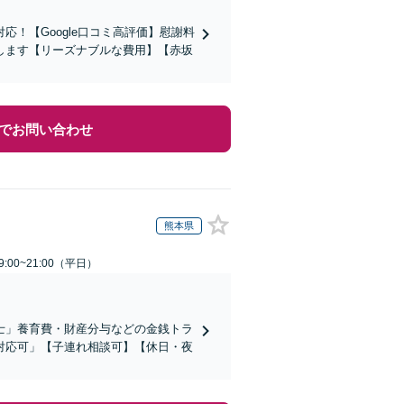
！【Google口コミ高評価】慰謝料
します【リーズナブルな費用】【赤坂
でお問い合わせ
熊本県
:00~21:00（平日）
士」養育費・財産分与などの金銭トラ
対応可」【子連れ相談可】【休日・夜