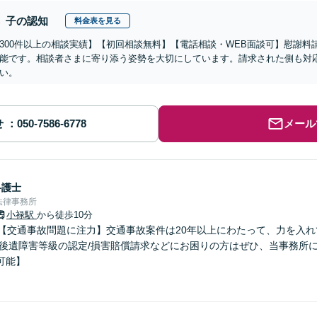
子の認知
料金表を見る
300件以上の相談実績】【初回相談無料】【電話相談・WEB面談可】慰謝
能です。相談者さまに寄り添う姿勢を大切にしています。請求された側も対
い。
せ
メール
弁護士
法律事務所
小禄駅
から徒歩10分
】【交通事故問題に注力】交通事故案件は20年以上にわたって、力を入
/後遺障害等級の認定/損害賠償請求などにお困りの方はぜひ、当事務所
可能】