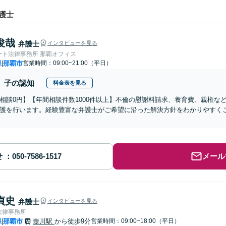
護士
俊哉
弁護士
インタビューを見る
ート法律事務所 那覇オフィス
県
那覇市
営業時間：09:00~21:00（平日）
|
子の認知
料金表を見る
相談0円】【年間相談件数1000件以上】不倫の慰謝料請求、養育費、親権な
護を行います。経験豊富な弁護士がご希望に沿った解決方針をわかりやすく
せ
メール
貞史
弁護士
インタビューを見る
法律事務所
県
那覇市
壺川駅
から徒歩9分
営業時間：09:00~18:00（平日）
|