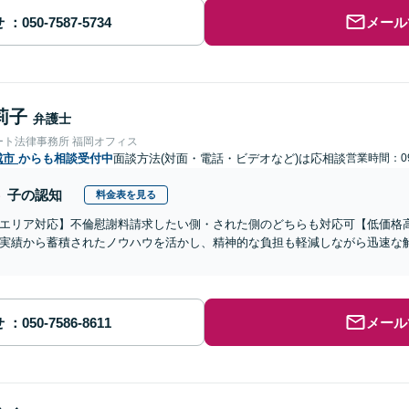
せ
メール
莉子
弁護士
ート法律事務所 福岡オフィス
城市
からも相談受付中
面談方法(対面・電話・ビデオなど)は応相談
営業時間：09
子の認知
料金表を見る
エリア対応】不倫慰謝料請求したい側・された側のどちらも対応可【低価格高
実績から蓄積されたノウハウを活かし、精神的な負担も軽減しながら迅速な
せ
メール