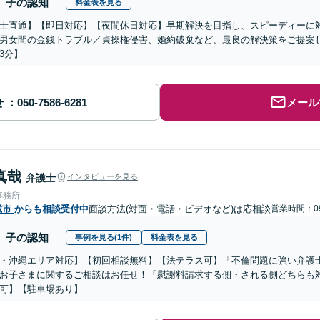
子の認知
料金表を見る
士直通】【即日対応】【夜間休日対応】早期解決を目指し、スピーディーに対応
男女間の金銭トラブル／貞操権侵害、婚約破棄など、最良の解決策をご提案
3分】
せ
メール
真哉
弁護士
インタビューを見る
事務所
城市
からも相談受付中
面談方法(対面・電話・ビデオなど)は応相談
営業時間：09
子の認知
事例を見る(1件)
料金表を見る
・沖縄エリア対応】【初回相談無料】【法テラス可】「不倫問題に強い弁護
お子さまに関するご相談はお任せ！「慰謝料請求する側・される側どちらも
可】【駐車場あり】