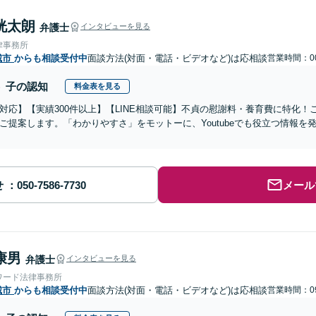
洸太朗
弁護士
インタビューを見る
律事務所
城市
からも相談受付中
面談方法(対面・電話・ビデオなど)は応相談
営業時間：00
子の認知
料金表を見る
対応】【実績300件以上】【LINE相談可能】不貞の慰謝料・養育費に特化
ご提案します。「わかりやすさ」をモットーに、Youtubeでも役立つ情報
せ
メール
康男
弁護士
インタビューを見る
ワード法律事務所
城市
からも相談受付中
面談方法(対面・電話・ビデオなど)は応相談
営業時間：09