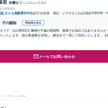
麻衣
弁護士
インタビューを見る
﨑法律事務所
城市
からも相談受付中
面談方法(対面・電話・ビデオなど)は応相談
営業時間：09
子の認知
料金表を見る
エリア・山口県対応】離婚や不倫の慰謝料、親権でお悩みではありませんか
トいたします。他士業連携を活用し、解決まで一貫して対応いたします。【初
メールでお問い合わせ
果について詳しくは
こちら
)