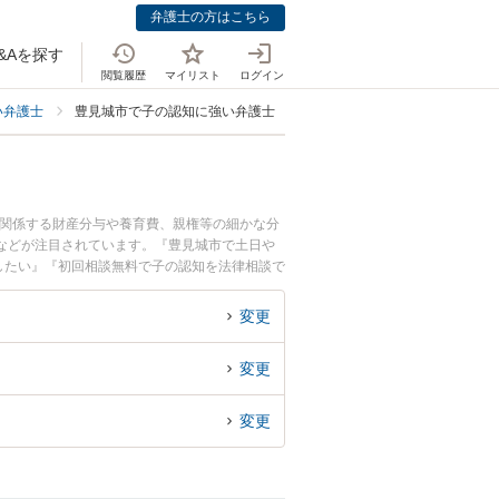
弁護士の方はこちら
&Aを探す
閲覧履歴
マイリスト
ログイン
い弁護士
豊見城市で子の認知に強い弁護士
に関係する財産分与や養育費、親権等の細かな分
などが注目されています。『豊見城市で土日や
したい』『初回相談無料で子の認知を法律相談で
変更
変更
変更