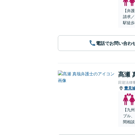
【弁護
請求／
駅徒歩
電話でお問い合わ
髙瀬 
田迎法律
豊見
【九州
ブル、
間相談