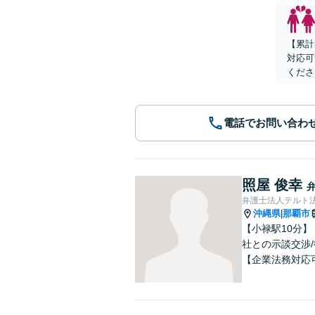
【累計
対応可
くださ
電話でお問い合わ
照屋 俊幸
弁護士法人テルト
沖縄県
那覇市
|
【小禄駅10分
社との示談交渉
【企業法務対応