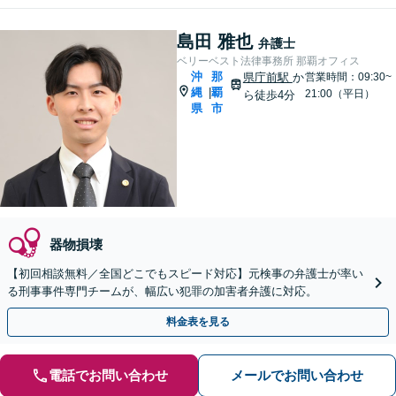
島田 雅也
弁護士
ベリーベスト法律事務所 那覇オフィス
沖
那
県庁前駅
か
営業時間：09:30~
縄
覇
|
21:00（平日）
ら徒歩4分
県
市
器物損壊
【初回相談無料／全国どこでもスピード対応】元検事の弁護士が率い
る刑事事件専門チームが、幅広い犯罪の加害者弁護に対応。
料金表を見る
電話でお問い合わせ
メールでお問い合わせ