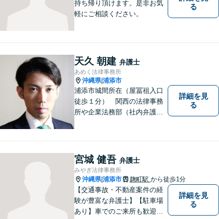
持ち帰り頂けます。是非お気
る
軽にご相談ください。
天久 朝建
弁護士
あめく法律事務所
沖縄県
浦添市
|
浦添市城間所在（屋冨祖入口
詳細を見
徒歩１分） 関西の法律事務
る
所や企業法務部（社内弁護士
として）で経験を積んだ弁護
士が対応いたします
宮城 健吾
弁護士
みやぎ法律事務所
沖縄県
浦添市
麹町駅
から徒歩1分
|
【交通事故・不動産案件の経
詳細を見
験が豊富な弁護士】【駐車場
る
あり】車でのご来所も歓迎し