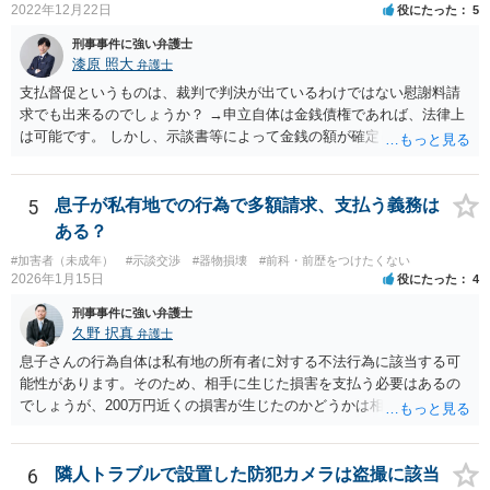
2022年12月22日
役にたった
5
刑事事件に強い弁護士
漆原 照大
弁護士
支払督促というものは、裁判で判決が出ているわけではない慰謝料請
求でも出来るのでしょうか？ →申立自体は金銭債権であれば、法律上
は可能です。 しかし、示談書等によって金銭の額が確定していない損
害賠償請求は却下される可能性が高いです。 そのため、いずれ訴訟を
見据えた検討になるかと存じます。 相手の職場に内容証明郵便を送る
のは何か罪に問われますか？ →会社は事件とは関係がないので最悪名
5
息子が私有地での行為で多額請求、支払う義務は
誉棄損に問われる可能性があります。住所等が不明であったり、どう
ある？
しても送達ができない場合に限り、相手方の承諾をとった上で送付す
#加害者（未成年）
#示談交渉
#器物損壊
#前科・前歴をつけたくない
ることは可能であると思います。 なお、旧姓を併記すること自体は問
2026年1月15日
役にたった
4
題ありません。 参考条文 民事訴訟法 第三百八十五条 支払督促の申
立てが第三百八十二条若しくは第三百八十三条の規定に違反すると
刑事事件に強い弁護士
き、又は申立ての趣旨から請求に理由がないことが明らかなときは、
久野 択真
弁護士
その申立てを却下しなければならない。請求の一部につき支払督促を
息子さんの行為自体は私有地の所有者に対する不法行為に該当する可
発することができない場合におけるその一部についても、同様とす
能性があります。そのため、相手に生じた損害を支払う必要はあるの
る。
でしょうが、200万円近くの損害が生じたのかどうかは相手の方で立証
する必要があります。 どのように対応すべきかは、そのメールをプリ
ントアウトして、お近くの弁護士に一度相談してみるのが良いと思い
ます。 ご参考までに。
6
隣人トラブルで設置した防犯カメラは盗撮に該当