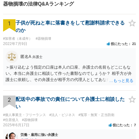
器物損壊の法律Q&Aランキング
1
子供が死ねと車に落書きをして慰謝料請求できる
のか
#加害者（未成年）
#器物損壊
2022年7月9日
役にたった
21
匿名A
弁護士
＞振り込むよう指定の口座は本人の口座、弁護士の名前もどこにもな
い。本当に弁護士に相談して作った書類なのでしょうか？ 相手方が弁
護士に依頼し、その弁護士が相手方の代理人としてあなたと交渉し、
示談書を作成したということであれば、弁護士名義への振り込みもあ
るかと思いますが、「弁護士に相談して作成」しただけであれば、弁
護士の名前は出てきません。 ＞慰謝料（死ねと書かれ精神的苦痛生活
2
配送中の事故での責任について弁護士に相談した
に支障をきたした） ＞車の修理代 ＞監視カメラ代 のうち、修理代の
い
支払いは必要ですが、監視カメラ代は通常認められません。慰謝料は
#個人事業主・フリーランス
#法人・ビジネス
#冤罪・無実・正当防衛
いくら請求されているのでしょうか？
#住居侵入
#器物損壊
2025年6月17日
役にたった
7
労働・雇用に強い弁護士