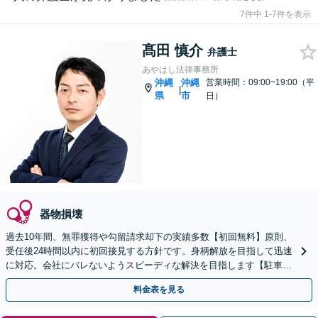
7件中 1-7件を表示
髙田 慎介
弁護士
あやはし法律事務所
沖縄
沖縄
営業時間：09:00~19:00（平
|
県
市
日）
器物損壊
過去10年間、無罪獲得や勾留請求却下の実績多数【初回無料】原則、
受任後24時間以内に初回接見する方針です。身柄解放を目指して迅速
に対応。会社にバレないようスピーディな解決を目指します【駐車場
完備】【離島へ出張も対応】酒気帯び運転や傷害・暴行
料金表を見る