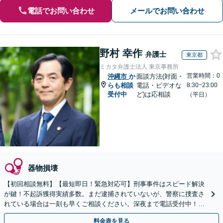
電話でお問い合わせ
メールでお問い合わせ
野村 幸作
弁護士
東京都
ミカタ弁護士法人 東京事務所
営業時間：0
沖縄市
か
面談方法(対面・
らも相談
電話・ビデオな
8:30~23:00
受付中
ど)は応相談
（平日）
器物損壊
【初回相談無料】【最短即日！緊急対応可】刑事事件はスピード解決
が鍵！不起訴獲得実績多数。まだ逮捕されていないが、警察に捜査さ
れている場合は一刻も早くご相談ください。深夜まで電話受付中！痴
漢／盗撮／のぞき／その他性犯罪など
料金表を見る