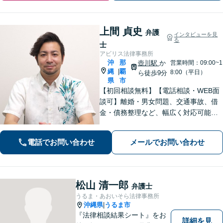
上間 貞史
弁護
インタビューを見
る
士
アビリス法律事務所
沖
那
壺川駅
か
営業時間：09:00~1
縄
覇
|
8:00（平日）
ら徒歩9分
県
市
【初回相談無料】【電話相談・WEB面
談可】離婚・男女問題、交通事故、借
金・債務整理など、幅広く対応可能で
す。地域密着型の法律事務所で、ご相
談しやすい対応体制を整備していま
電話でお問い合わせ
メールでお問い合わせ
す。抱えているお悩みを解決いたしま
すので、お気軽にお問い合わせくださ
い。
松山 清一郎
弁護士
うるま・あおいそら法律事務所
沖縄県
うるま市
|
『法律相談結果シート』をお
詳細を見