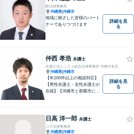
て、かつ丁寧な対応を心がけ
醇法律事務所
ていますので、ぜひ気兼ねな
沖縄県
沖縄市
|
くご相談ください。
地域に根ざした皆様のパート
詳細を見
ナーでありつづけます
る
仲西 孝浩
弁護士
弁護士法人ニライ総合法律事務所 沖縄市支店
沖縄県
沖縄市
|
【年200件以上の相談対応】
詳細を見
【男性弁護士・女性弁護士が
る
在籍】【沖縄市と那覇市に事
務所あり】離婚問題、相続問
題、労働雇用、刑事事件、企
業法務など幅広く対応しま
す。「沖縄ならではの習慣」
日高 洋一郎
弁護士
を熟知した弁護士が多数在
コザ法律事務所
籍。
沖縄県
沖縄市
|