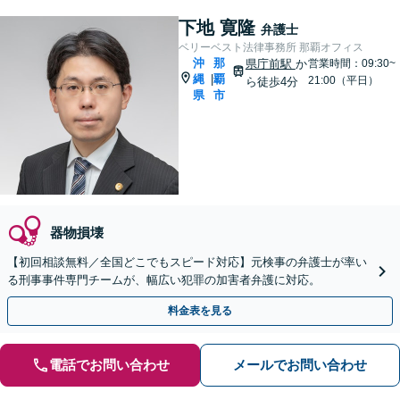
下地 寛隆
弁護士
ベリーベスト法律事務所 那覇オフィス
沖
那
県庁前駅
か
営業時間：09:30~
縄
覇
|
21:00（平日）
ら徒歩4分
県
市
器物損壊
【初回相談無料／全国どこでもスピード対応】元検事の弁護士が率い
る刑事事件専門チームが、幅広い犯罪の加害者弁護に対応。
料金表を見る
電話でお問い合わせ
メールでお問い合わせ