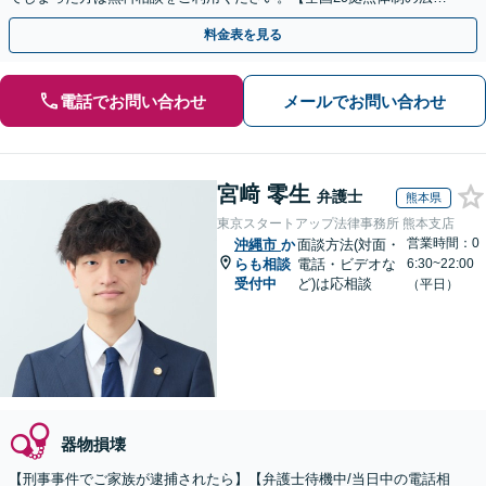
対応】【弁護士待機中/当日中の電話相談可(予約制)】
料金表を見る
電話でお問い合わせ
メールでお問い合わせ
宮﨑 零生
弁護士
熊本県
東京スタートアップ法律事務所 熊本支店
営業時間：0
沖縄市
か
面談方法(対面・
らも相談
電話・ビデオな
6:30~22:00
受付中
ど)は応相談
（平日）
器物損壊
【刑事事件でご家族が逮捕されたら】【弁護士待機中/当日中の電話相