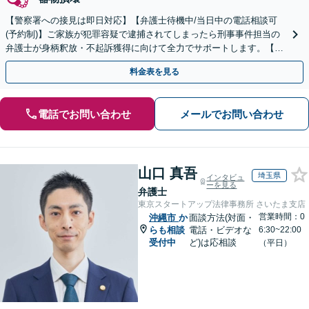
【警察署への接見は即日対応】【弁護士待機中/当日中の電話相談可
(予約制)】ご家族が犯罪容疑で逮捕されてしまったら刑事事件担当の
弁護士が身柄釈放・不起訴獲得に向けて全力でサポートします。【毎
月100名以上の相談実績】【全国対応】
料金表を見る
電話でお問い合わせ
メールでお問い合わせ
山口 真吾
埼玉県
インタビュ
ーを見る
弁護士
東京スタートアップ法律事務所 さいたま支店
営業時間：0
沖縄市
か
面談方法(対面・
らも相談
電話・ビデオな
6:30~22:00
受付中
ど)は応相談
（平日）