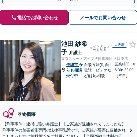
電話でお問い合わせ
メールでお問い合わせ
池田 紗希
大阪府
インタビュ
ーを見る
子
弁護士
東京スタートアップ法律事務所 大阪支店
営業時間：0
沖縄市
か
面談方法(対面・
らも相談
電話・ビデオな
6:30~22:00
受付中
ど)は応相談
（平日）
器物損壊
【刑事事件・逮捕に強い弁護士】【ご家族が逮捕されてしまったら】
刑事事件の加害者側専門の法律事務所です。ご家族が警察に逮捕され
てしまった方は無料相談をご利用ください。【全国29拠点体制の広域