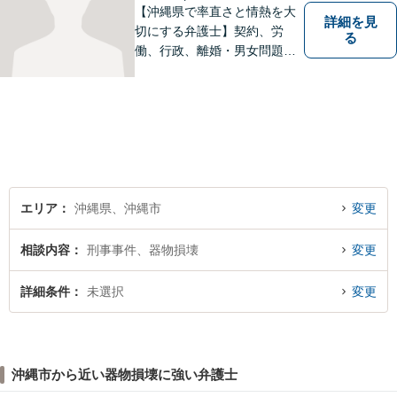
【沖縄県で率直さと情熱を大
詳細を見
切にする弁護士】契約、労
る
働、行政、離婚・男女問題、
相続問題など、広範囲の業務
を取り扱っております。沖縄
の皆様のお役に立てればと思
っております。お困りごとが
あれば、一度ご相談くださ
い。
エリア
沖縄県、沖縄市
変更
相談内容
刑事事件、器物損壊
変更
詳細条件
未選択
変更
沖縄市から近い器物損壊に強い弁護士