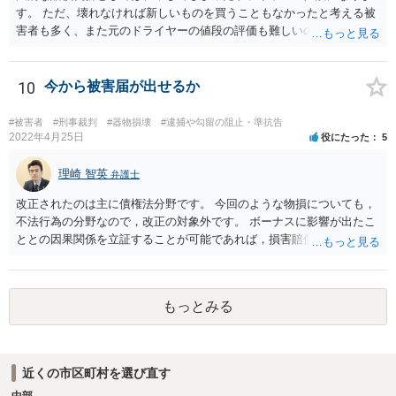
す。 ただ、壊れなければ新しいものを買うこともなかったと考える被
害者も多く、また元のドライヤーの値段の評価も難しいので、今後の
関係性も踏まえて、賠償額を決めることもお考え下さい。 例 新し
く購入したドライヤーの○割、壊したドライヤーの当初販売価格の○割
10
今から被害届が出せるか
#被害者
#刑事裁判
#器物損壊
#逮捕や勾留の阻止・準抗告
2022年4月25日
役にたった
5
理崎 智英
弁護士
改正されたのは主に債権法分野です。 今回のような物損についても，
不法行為の分野なので，改正の対象外です。 ボーナスに影響が出たこ
ととの因果関係を立証することが可能であれば，損害賠償請求（慰謝
料ではない）が可能ですが，やはり不法行為に基づく損害賠償請求な
ので，３年で時効となります。 更に詳しいアドバイスをご希望であれ
ば，直接，弁護士にご相談いただければと存じます。 これで回答を終
もっとみる
了させていただきます。
近くの市区町村を選び直す