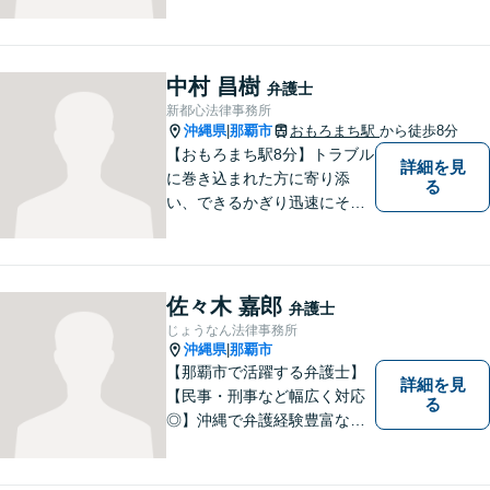
ております！依頼者様のご希
望に寄り添って、将来のため
にどうしたらいいのかを考え
た提案をしていきたいと思っ
中村 昌樹
弁護士
ています。【完全個室で相談
新都心法律事務所
可】
沖縄県
那覇市
おもろまち駅
から徒歩8分
|
【おもろまち駅8分】トラブル
詳細を見
に巻き込まれた方に寄り添
る
い、できるかぎり迅速にそし
て最善の解決を図るべく、常
に全力で取り組んでおりま
す。企業法務、土地問題、離
婚、借金、相続、交通事故
佐々木 嘉郎
弁護士
等、生活上のトラブルがござ
じょうなん法律事務所
いましたら、お気軽にご相談
沖縄県
那覇市
|
下さい。
【那覇市で活躍する弁護士】
詳細を見
【民事・刑事など幅広く対応
る
◎】沖縄で弁護経験豊富な弁
護士！スピーディな対応を心
掛け、皆様の抱える問題がで