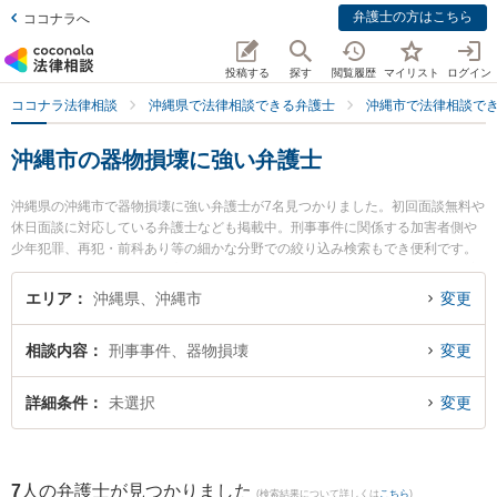
弁護士の方はこちら
ココナラへ
投稿する
探す
閲覧履歴
マイリスト
ログイン
ココナラ法律相談
沖縄県で法律相談できる弁護士
沖縄市で法律相談で
沖縄市の器物損壊に強い弁護士
沖縄県の沖縄市で器物損壊に強い弁護士が7名見つかりました。初回面談無料や
休日面談に対応している弁護士なども掲載中。刑事事件に関係する加害者側や
少年犯罪、再犯・前科あり等の細かな分野での絞り込み検索もでき便利です。
特にあやはし法律事務所の髙田 慎介弁護士や吉村正夫法律事務所の石川 健一郎
弁護士、岡野法律事務所 沖縄中部支店の比嘉 佑哉弁護士のプロフィール情報や
エリア
沖縄県、沖縄市
変更
弁護士費用、強みなどが注目されています。『沖縄市で土日や夜間に発生した
器物損壊のトラブルを今すぐに弁護士に相談したい』『器物損壊のトラブル解
相談内容
刑事事件、器物損壊
変更
決の実績豊富な近くの弁護士を検索したい』『初回相談無料で器物損壊を法律
相談できる沖縄市内の弁護士に相談予約したい』などでお困りの相談者さんに
おすすめです。
詳細条件
未選択
変更
7
人の弁護士が見つかりました
(検索結果について詳しくは
こちら
)