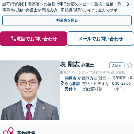
談可(予約制)】警察署への接見は即日対応のスピード重視、逮捕・刑
事事件に強い弁護士が示談成功・不起訴(減刑)に向けて全力でサポー
トします。【加害者側の相談専門】
料金表を見る
電話でお問い合わせ
メールでお問い合わせ
表 剛志
弁護士
大阪府
東京スタートアップ法律事務所 高槻支店
営業時間：0
沖縄市
か
面談方法(対面・
らも相談
電話・ビデオな
6:30~22:00
受付中
ど)は応相談
（平日）
器物損壊