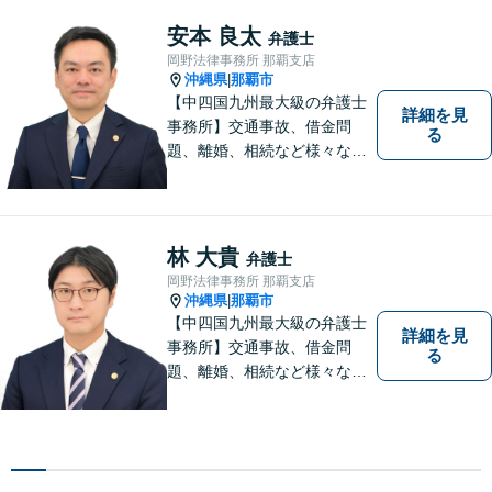
きるだけ早く解決できるよう
尽力します！皆様のご希望を
安本 良太
弁護士
丁寧にお聞きします。【牧志
岡野法律事務所 那覇支店
駅・安里駅から徒歩圏】
沖縄県
那覇市
|
【中四国九州最大級の弁護士
詳細を見
事務所】交通事故、借金問
る
題、離婚、相続など様々な問
題について、「何度でも無
料」の相談を行っています！
まずはお気軽にご相談くださ
い！
林 大貴
弁護士
岡野法律事務所 那覇支店
沖縄県
那覇市
|
【中四国九州最大級の弁護士
詳細を見
事務所】交通事故、借金問
る
題、離婚、相続など様々な問
題について、「何度でも無
料」の相談を行っています！
まずはお気軽にご相談くださ
い！