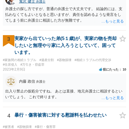
鬼沢 健士
弁護士
弁護士の探し方ですが、普通の弁護士で大丈夫です。 結論的には、支
払わなくてもよいとなると思いますが、責任を認めるような発言をし
てしまう前に弁護士に相談した方が無難です。
3
実家から出ていった弟(5１歳)が、実家の物を売却
したいと無理やり家に入ろうとしていて、困って
います。
#家族間の相続トラブル
#遺産分割
#器物損壊
#相続トラブルの代理交渉
#住居侵入
#万引き・窃盗罪
2023年2月9日
役にたった
10
内藤 政信
弁護士
出入り禁止の仮処分ですね。 あとは直接、地元弁護士に相談するとい
いでしょう。 これで終ります。
4
暴行・傷害被害に対する慰謝料を払わせたい
#被害者
#器物損壊
#暴行・傷害罪