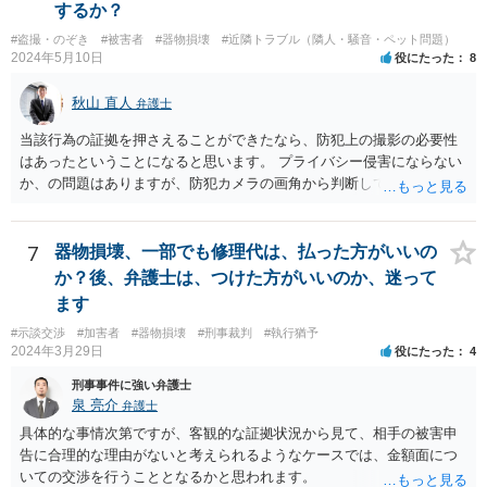
するか？
#盗撮・のぞき
#被害者
#器物損壊
#近隣トラブル（隣人・騒音・ペット問題）
2024年5月10日
役にたった
8
秋山 直人
弁護士
当該行為の証拠を押さえることができたなら、防犯上の撮影の必要性
はあったということになると思います。 プライバシー侵害にならない
か、の問題はありますが、防犯カメラの画角から判断して、隣人のプ
ライバシーを侵害するものとはいえないように思います。 よって、
「盗撮」という指摘はあたらないのではないか、と思います。
7
器物損壊、一部でも修理代は、払った方がいいの
か？後、弁護士は、つけた方がいいのか、迷って
ます
#示談交渉
#加害者
#器物損壊
#刑事裁判
#執行猶予
2024年3月29日
役にたった
4
刑事事件に強い弁護士
泉 亮介
弁護士
具体的な事情次第ですが、客観的な証拠状況から見て、相手の被害申
告に合理的な理由がないと考えられるようなケースでは、金額面につ
いての交渉を行うこととなるかと思われます。