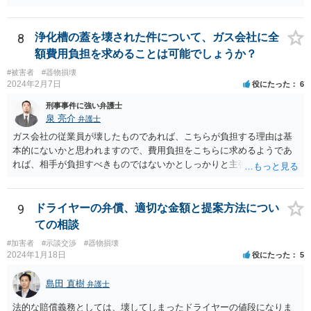
8
浄化槽の蓋を壊された件について、ガス会社に全
額費用負担を求めることは可能でしょうか？
#被害者
#器物損壊
2024年2月7日
役にたった
6
刑事事件に強い弁護士
泉 亮介
弁護士
ガス会社の従業員が壊したものであれば、こちらが負担する理由は基
本的にないかと思われますので、費用負担をこちらに求めるようであ
れば、相手が負担すべきものではないかとしっかりと主張されて良い
かと思われます。
9
ドライヤーの弁償、適切な金額と提案方法につい
ての相談
#加害者
#示談交渉
#器物損壊
2024年1月18日
役にたった
5
島田 直樹
弁護士
法的な賠償義務としては、壊してしまったドライヤーの値段になりま