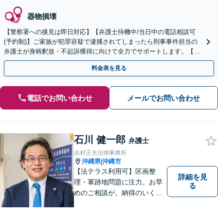
器物損壊
【警察署への接見は即日対応】【弁護士待機中/当日中の電話相談可
(予約制)】ご家族が犯罪容疑で逮捕されてしまったら刑事事件担当の
弁護士が身柄釈放・不起訴獲得に向けて全力でサポートします。【毎
月100名以上の相談実績】【全国対応】
料金表を見る
電話でお問い合わせ
メールでお問い合わせ
石川 健一郎
弁護士
吉村正夫法律事務所
沖縄県
沖縄市
|
【法テラス利用可】区画整
詳細を見
理・軍跡地問題に注力。お早
る
めのご相談が、納得のいく解
決への第一歩です！離婚／相
続問題など、話がこじれてし