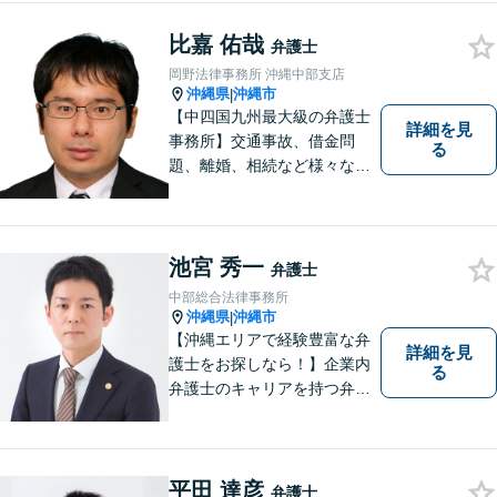
まう前にご連絡を。あなたの
代理人として全力でサポート
比嘉 佑哉
弁護士
します【分割払い可】【休日
岡野法律事務所 沖縄中部支店
夜間対応】【駐車場あり】
沖縄県
沖縄市
|
【中四国九州最大級の弁護士
詳細を見
事務所】交通事故、借金問
る
題、離婚、相続など様々な問
題について、「何度でも無
料」の相談を行っています！
まずはお気軽にご相談くださ
い！
池宮 秀一
弁護士
中部総合法律事務所
沖縄県
沖縄市
|
【沖縄エリアで経験豊富な弁
詳細を見
護士をお探しなら！】企業内
る
弁護士のキャリアを持つ弁護
士。離婚／労働／企業法務／
債務整理／交通事故など、多
種多様なご相談に対応してお
ります。スピード感を持っ
平田 達彦
弁護士