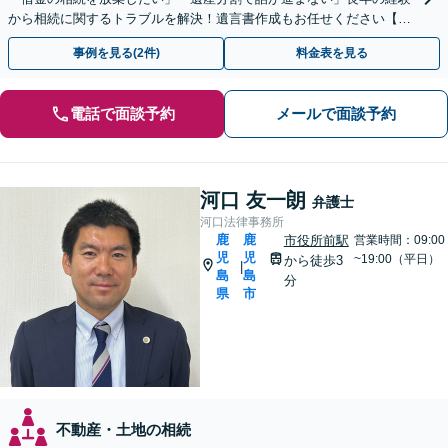
から相続に関するトラブルを解決！遺言書作成もお任せください【出
張遺言書作成サービス有り】
事例を見る(2件)
料金表を見る
電話で面談予約
メールで面談予約
河口 友一朗
弁護士
河口法律事務所
鹿
鹿
市役所前駅
営業時間：09:00
児
児
~19:00（平日）
から徒歩3
|
島
島
分
県
市
不動産・土地の相続