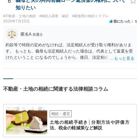
6
義母と夫の共同名義ローン返済金の権利について
知りたい
#不動産・土地の相続
#相続人調査・確定
#家族間の相続トラブル
2026年7月25日
役にたった
1
匿名A
弁護士
約款等で特段の定めがなければ、法定相続人が受け取り権利がありま
す。 もっとも、義母も法定相続人だった場合は、代表として返還を受
けたということ になるのでしょうから、後日、法定相続分に基づいて
精算を求めることは可能と思います。
不動産・土地の相続に関連する法律相談コラム
相続・遺言
土地の相続手続き│分割方法や評価方
法、税金の軽減策など解説