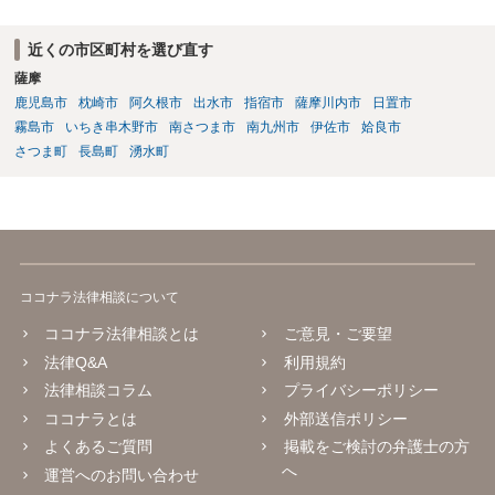
近くの市区町村を選び直す
薩摩
鹿児島市
枕崎市
阿久根市
出水市
指宿市
薩摩川内市
日置市
霧島市
いちき串木野市
南さつま市
南九州市
伊佐市
姶良市
さつま町
長島町
湧水町
ココナラ法律相談について
ココナラ法律相談とは
ご意見・ご要望
法律Q&A
利用規約
法律相談コラム
プライバシーポリシー
ココナラとは
外部送信ポリシー
よくあるご質問
掲載をご検討の弁護士の方
へ
運営へのお問い合わせ