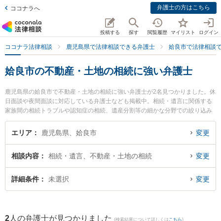
弁護士の方はこちら
ココナラへ
投稿する
探す
閲覧履歴
マイリスト
ログイン
ココナラ法律相談
鹿児島県で法律相談できる弁護士
姶良市で法律相談
姶良市の不動産・土地の相続に強い弁護士
鹿児島県の姶良市で不動産・土地の相続に強い弁護士が2名見つかりました。休
日面談や夜間面談に対応している弁護士なども掲載中。相続・遺言に関係する
家族間の相続トラブルや認知症の相続、遺産分割等の細かな分野での絞り込み
検索もでき便利です。特に宮路法律事務所の宮路 真行弁護士やかじき法律事務
所の竹山 真美弁護士のプロフィール情報や弁護士費用、強みなどが注目されて
エリア
鹿児島県、姶良市
変更
います。『姶良市で土日や夜間に発生した不動産・土地の相続のトラブルを今
すぐに弁護士に相談したい』『不動産・土地の相続のトラブル解決の実績豊富
相談内容
相続・遺言、不動産・土地の相続
変更
な近くの弁護士を検索したい』『初回相談無料で不動産・土地の相続を法律相
談できる姶良市内の弁護士に相談予約したい』などでお困りの相談者さんにお
すすめです。
詳細条件
未選択
変更
2
人の弁護士が見つかりました
(検索結果について詳しくは
こちら
)