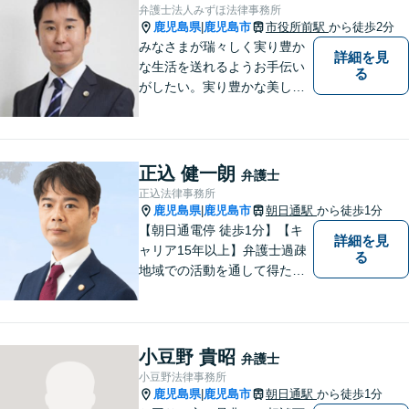
弁護士法人みずほ法律事務所
鹿児島県
鹿児島市
市役所前駅
から徒歩2分
|
みなさまが瑞々しく実り豊か
詳細を見
な生活を送れるようお手伝い
る
がしたい。実り豊かな美しい
国を作る一助になりたい。
「実る程首を垂れる稲穂か
な」という初心を大切に，み
なさまと一緒に成長させてい
正込 健一朗
弁護士
ただきたい。それが私たち，
正込法律事務所
みずほ法律事務所の思いで
鹿児島県
鹿児島市
朝日通駅
から徒歩1分
|
す。
【朝日通電停 徒歩1分】【キ
詳細を見
ャリア15年以上】弁護士過疎
る
地域での活動を通して得た経
験とノウハウを生かした弁護
活動。依頼者の内面に真摯に
向き合い、多角的な視点で最
適な解決策をご提案します
小豆野 貴昭
弁護士
小豆野法律事務所
鹿児島県
鹿児島市
朝日通駅
から徒歩1分
|