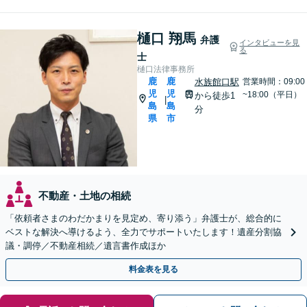
樋口 翔馬
弁護
インタビューを見
る
士
樋口法律事務所
鹿
鹿
水族館口駅
営業時間：09:00
児
児
~18:00（平日）
から徒歩1
|
島
島
分
県
市
不動産・土地の相続
「依頼者さまのわだかまりを見定め、寄り添う」弁護士が、総合的に
ベストな解決へ導けるよう、全力でサポートいたします！遺産分割協
議・調停／不動産相続／遺言書作成ほか
料金表を見る