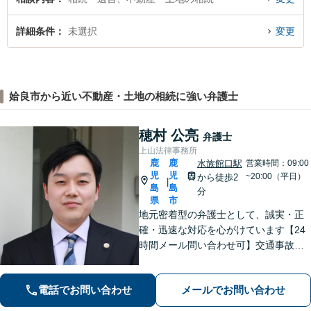
詳細条件
未選択
変更
姶良市から近い不動産・土地の相続に強い弁護士
穂村 公亮
弁護士
上山法律事務所
鹿
鹿
水族館口駅
営業時間：09:00
児
児
~20:00（平日）
から徒歩2
|
島
島
分
県
市
地元密着型の弁護士として、誠実・正
確・迅速な対応を心がけています【24
時間メール問い合わせ可】交通事故／
離婚／労働／不動産等のトラブルにも
幅広く対応。新しい人生のスタートを
電話でお問い合わせ
メールでお問い合わせ
切るお手伝いをします【市電水族館口
駅2分】【完全個室】