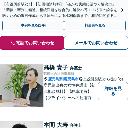
【市役所前駅2分】【初回相談無料】「確かな実績に基づく解決力」
「調停・審判に精通」相続問題を総合的に解決へ導く！将来の紛争を
防ぐための遺言作成から遺留分による権利保護まで、相続に関するあ
らゆる場面でサポート「安心の料金体系と丁寧な説明」
事例を見る(1件)
料金表を見る
電話でお問い合わせ
メールでお問い合わせ
髙橋 貴子
弁護士
髙橋総合法律事務所
鹿児島県
鹿児島市
市役所前駅
から徒歩3分
|
鹿児島出身の女性弁護士【初
詳細を見
回相談無料】【駐車場有】
る
【プライバシーへの配慮万
全】
本間 大寿
弁護士