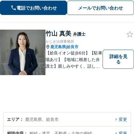
の返済に追われる自転車操業状態の方
電話でお問い合わせ
メールでお問い合わせ
もご相談ください」【休日・夜間相談
可】
竹山 真美
弁護士
かじき法律事務所
鹿児島県
姶良市
|
【姶良イオン徒歩6分】【駐車
詳細を見
場あり】【地域に根差した弁
る
護士】親しみやすく、話しや
すい、皆様にとって身近な弁
護士でありたいと思っていま
す。離婚問題／相続問題／借
金問題／交通事故など、幅広
く対応可能。お悩みの方は、
お気軽にご相談ください。
エリア
鹿児島県、姶良市
変更
相談内容
相続・遺言、不動産・土地の相続
変更