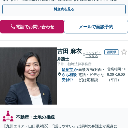
な問題も粘り強く対応し、解決に導きます。
料金表を見る
電話でお問い合わせ
メールで面談予約
吉田 麻衣
福岡県
インタビュ
ーを見る
弁護士
平井・柏﨑法律事務所
営業時間：0
姶良市
か
面談方法(対面・
らも相談
電話・ビデオな
9:30~16:00
受付中
ど)は応相談
（平日）
不動産・土地の相続
【九州エリア・山口県対応】「話しやすい」と評判の弁護士が親身に