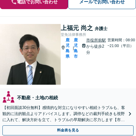
電話でお問い合わせ
メールでお問い合わせ
上福元 尚之
弁護士
堂免法律事務所
鹿
鹿
市役所前駅
営業時間：08:00
児
児
~21:00（平日）
から徒歩2
|
島
島
分
県
市
不動産・土地の相続
【初回面談30分無料】感情的な対立になりやすい相続トラブルも、客
観的に法的観点よりアドバイスします。調停などの裁判手続きも視野
に入れて、解決方針を立て、トラブルの早期解決に尽力します【市役
所前2分】【休日・夜間面談OK】
料金表を見る