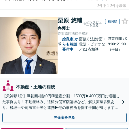
2件中 1-2件を表示
栗原 悠輔
福岡県
インタビュ
ーを見る
弁護士
赤坂協同法律事務所
営業時間：0
姶良市
か
面談方法(対面・
らも相談
電話・ビデオな
9:00~21:00
受付中
ど)は応相談
（平日）
不動産・土地の相続
【天神駅1分】🟥初回相談0円🟥遺産分割・1500万▶4000万円に増額し
た事例あり！不動産絡み、遺留分侵害額請求など、解決実績多数あ
り。税理士や司法書士等と連携▶他の事務所を探す手間が省けます！
不動産会社と連携し無料査定&財産調査も◎
料金表を見る