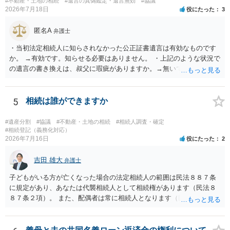
#不動産・土地の相続
#遺言の真偽鑑定・遺言無効
#協議
2026年7月18日
役にたった
3
匿名A
弁護士
・当初法定相続人に知らされなかった公正証書遺言は有効なものです
か。 →有効です。知らせる必要はありません。 ・上記のような状況で
の遺言の書き換えは、叔父に瑕疵がありますか。→無いです。 ・分割
する場合の比率は、現状で、客観的に見てどの程度が妥当と考えられ
ますか。 →本人が自由に決められますので、どこが妥当とは言えない
です。客観的な基準もありません。 ・できれば穏やかに、分割を拒否
5
相続は誰ができますか
することはできますか。 →分割を拒否するということは、遺産はいら
ないということでしょうか。遺言で、受取を指定されててもいらない
#遺産分割
#協議
#不動産・土地の相続
#相続人調査・確定
と拒否することはできます。理由を説明する必要はありません。
#相続登記（義務化対応）
2026年7月16日
役にたった
2
吉田 雄大
弁護士
子どもがいる方が亡くなった場合の法定相続人の範囲は民法８８７条
に規定があり、あなたは代襲相続人として相続権があります（民法８
８７条２項）。 また、配偶者は常に相続人となります（民法８９０
条）。 「祖父の子供３人」の方の配偶者がご健在であれば、その方に
も相続権があります。つまり、孫５人に加えて「おじ又はおば」にも
相続権がある可能性があります。