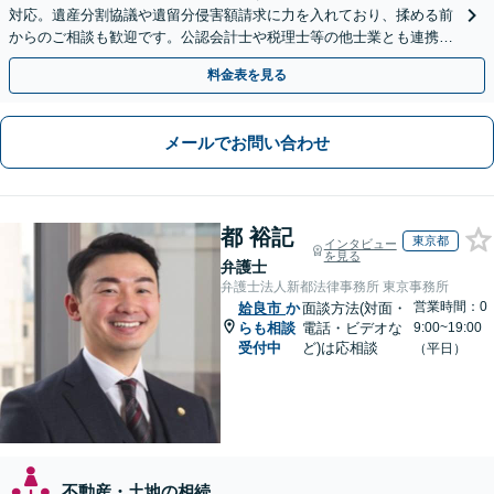
対応。遺産分割協議や遺留分侵害額請求に力を入れており、揉める前
からのご相談も歓迎です。公認会計士や税理士等の他士業とも連携
し、円満な解決を全力でサポートいたします。
料金表を見る
メールでお問い合わせ
都 裕記
東京都
インタビュー
を見る
弁護士
弁護士法人新都法律事務所 東京事務所
営業時間：0
姶良市
か
面談方法(対面・
らも相談
電話・ビデオな
9:00~19:00
受付中
ど)は応相談
（平日）
不動産・土地の相続