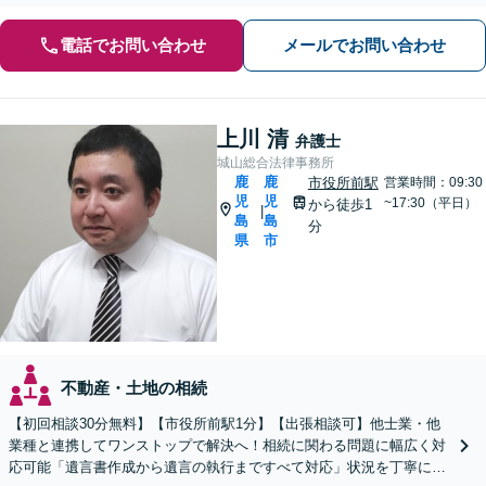
電話でお問い合わせ
メールでお問い合わせ
上川 清
弁護士
城山総合法律事務所
鹿
鹿
市役所前駅
営業時間：09:30
児
児
~17:30（平日）
から徒歩1
|
島
島
分
県
市
不動産・土地の相続
【初回相談30分無料】【市役所前駅1分】【出張相談可】他士業・他
業種と連携してワンストップで解決へ！相続に関わる問題に幅広く対
応可能「遺言書作成から遺言の執行まですべて対応」状況を丁寧にヒ