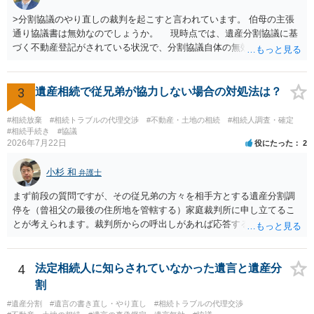
>分割協議のやり直しの裁判を起こすと言われています。 伯母の主張
通り協議書は無効なのでしょうか。 現時点では、遺産分割協議に基
づく不動産登記がされている状況で、分割協議自体の無効を裁判所が
認めたわけではないので、分割協議の効力に影響はありません。 先
方の訴訟の主張及び立証次第ですが、 ・御祖母様の認知能力に関する
医師の意見書、筆跡鑑定 が提出されればその効力が否定される可能性
3
遺産相続で従兄弟が協力しない場合の対処法は？
はありますが、 ・伯母様自身が分割協議に加わっていること ・御祖母
様の意に反する遺産分割協議を行う実益が誰にあったかの立証が困難
#相続放棄
#相続トラブルの代理交渉
#不動産・土地の相続
#相続人調査・確定
であること からすると、実際に遺産分割協議の効力が否定される可能
#相続手続き
#協議
2026年7月22日
役にたった
2
性はそれほど高くない（立証のハードルは非常に高い）ということが
言えると思います。
小杉 和
弁護士
まず前段の質問ですが、その従兄弟の方々を相手方とする遺産分割調
停を（曾祖父の最後の住所地を管轄する）家庭裁判所に申し立てるこ
とが考えられます。裁判所からの呼出しがあれば応答する可能性がま
だあるのではないでしょうか。 後段の質問については、相続放棄は可
能と思われます。時間が思った以上にないので必要書類をてきぱきと
揃える必要があります。その点是非御注意ください。
4
法定相続人に知らされていなかった遺言と遺産分
割
#遺産分割
#遺言の書き直し・やり直し
#相続トラブルの代理交渉