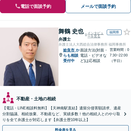
電話で面談予約
メールで面談予約
舞鶴 史也
福岡県
インタビュ
ーを見る
弁護士
弁護士法人大西総合法律事務所 福岡事務所
営業時間：0
姶良市
か
面談方法(対面・
らも相談
電話・ビデオな
7:30~22:00
受付中
ど)は応相談
（平日）
不動産・土地の相続
【電話・LINE相談料無料】【天神南駅直結】遺留分侵害額請求、遺産
分割協議、相続放棄、不動産など、実績多数！他の相続人とのやり取
りを全て弁護士が対応します【弁護士歴10年以上】
料金表を見る