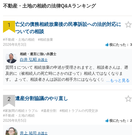
不動産・土地の相続の法律Q&Aランキング
1
亡父の債務相続放棄後の民事訴訟への法的対応に
ついての相談
#不動産・土地の相続
#相続放棄
2026年8月3日
役にたった
3
相続・遺言に強い弁護士
白井 弘昭
弁護士
質問１について 相続放棄の申述が受理されますと、相談者さんは、遡
及的に（被相続人の死亡時にさかのぼって）相続人ではなくなりま
す。 よって、相談者さんは訴訟の相手方にはならなくなるので（明け
渡し請求の対象ではなくなるので）請求棄却となります。 相続放棄受
理証明を家庭裁判所で取得し、コピーを答弁書に添えて裁判所に提出
してください。 質問２について 請求棄却を求める答弁書を提出すれ
2
遺産分割協議のやり直し
ば、第１回期日は出席する必要がありません。その日は差支え（用事
があり出席できない）との記載で十分です。 質問３について 弁護士で
#家族間の相続トラブル
#遺産分割
#相続トラブルの代理交渉
はないので、ｍｉｎｔｓでの提出の必要は無いと思います。郵送（期
#不動産・土地の相続
2026年8月5日
役にたった
2
限までに届けばよい）で十分です。 詳細は、書面記載の裁判所書記官
にお問い合わせください。 以上、ご参考まで。
井上 祐司
弁護士