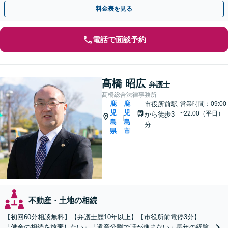
アリングしたうえで、最適な解決策をご提案いたします
料金表を見る
電話で面談予約
髙橋 昭広
弁護士
髙橋総合法律事務所
鹿
鹿
市役所前駅
営業時間：09:00
児
児
~22:00（平日）
から徒歩3
|
島
島
分
県
市
不動産・土地の相続
【初回60分相談無料】【弁護士歴10年以上】【市役所前電停3分】
「借金の相続を放棄したい」「遺産分割で話が進まない」長年の経験