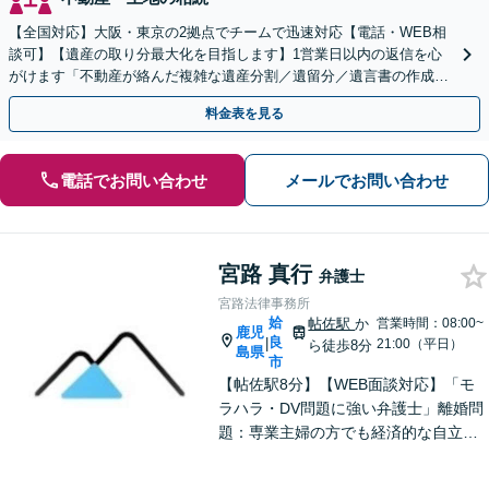
【全国対応】大阪・東京の2拠点でチームで迅速対応【電話・WEB相
談可】【遺産の取り分最大化を目指します】1営業日以内の返信を心
がけます「不動産が絡んだ複雑な遺産分割／遺留分／遺言書の作成・
執行／事業承継など、お任せください」【休日相談あり】
料金表を見る
電話でお問い合わせ
メールでお問い合わせ
宮路 真行
弁護士
宮路法律事務所
姶
帖佐駅
か
営業時間：08:00~
鹿児
良
|
21:00（平日）
ら徒歩8分
島県
市
【帖佐駅8分】【WEB面談対応】「モ
ラハラ・DV問題に強い弁護士」離婚問
題：専業主婦の方でも経済的な自立に
向けた道筋を示し、新しい人生のスタ
ートをバックアップ「借金問題：毎月