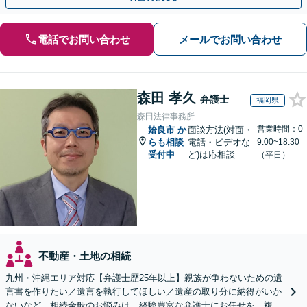
電話でお問い合わせ
メールでお問い合わせ
森田 孝久
弁護士
福岡県
森田法律事務所
営業時間：0
姶良市
か
面談方法(対面・
らも相談
電話・ビデオな
9:00~18:30
受付中
ど)は応相談
（平日）
不動産・土地の相続
九州・沖縄エリア対応【弁護士歴25年以上】親族が争わないための遺
言書を作りたい／遺言を執行してほしい／遺産の取り分に納得がいか
ないなど、相続全般のお悩みは、経験豊富な弁護士にお任せを。複雑