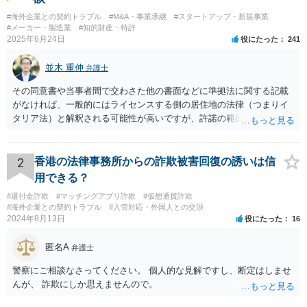
#海外企業との契約トラブル
#M&A・事業承継
#スタートアップ・新規事業
#メーカー・製造業
#知的財産・特許
2025年6月24日
役にたった
241
並木 重伸
弁護士
その同意書や当事者間で交わさた他の書面などに準拠法に関する記載
がなければ、一般的にはライセンスする側の居住地の法律（つまりイ
タリア法）と解釈される可能性が高いですが、許諾の範囲が日本国内
に限定されているなどの事情がある場合には、日本法となる可能性も
あります。 なお、仮に日本法になるとしても、新しい会社との間で契
約が有効かどうかは、ライセンスされた権利の種類（著作権、商標
2
香港の法律事務所からの詐欺被害回復の誘いは信
権、特許権など）や契約の時期などを見て判断する必要があります。
用できる？
いずれにせよ具体的事情が分からないと確定的な回答は難しいと思わ
#還付金詐欺
#マッチングアプリ詐欺
#仮想通貨詐欺
れますので、弁護士に直接相談されることをお勧めします。
#海外企業との契約トラブル
#入管対応・外国人との交渉
2024年8月13日
役にたった
16
匿名A
弁護士
警察にご相談なさってください。 個人的な見解ですし、断定はしませ
んが、 詐欺にしか思えませんので。