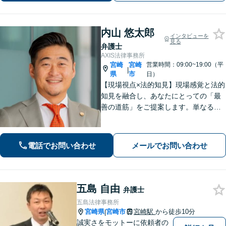
内山 悠太郎
インタビューを
見る
弁護士
AXIS法律事務所
宮崎
宮崎
営業時間：09:00~19:00（平
|
県
市
日）
【現場視点×法的知見】現場感覚と法的
知見を融合し、あなたにとっての「最
善の道筋」をご提案します。単なるリ
スク指摘ではなく、解決まで誠実に向
き合い伴走いたします。不安や迷い
に、確かな指針を。お気軽にご相談く
電話でお問い合わせ
メールでお問い合わせ
ださい。
五島 自由
弁護士
五島法律事務所
宮崎県
宮崎市
宮崎駅
から徒歩10分
|
誠実さをモットーに依頼者の