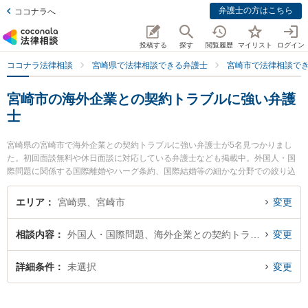
弁護士の方はこちら
ココナラへ
投稿する
探す
閲覧履歴
マイリスト
ログイン
ココナラ法律相談
宮崎県で法律相談できる弁護士
宮崎市で法律相談で
宮崎市の海外企業との契約トラブルに強い弁護
士
宮崎県の宮崎市で海外企業との契約トラブルに強い弁護士が5名見つかりまし
た。初回面談無料や休日面談に対応している弁護士なども掲載中。外国人・国
際問題に関係する国際離婚やハーグ条約、国際結婚等の細かな分野での絞り込
み検索もでき便利です。特に宮崎東洋法律事務所の西迫 広夢弁護士やAXIS法律
事務所の内山 悠太郎弁護士、五島法律事務所の五島 自由弁護士のプロフィール
エリア
宮崎県、宮崎市
変更
情報や弁護士費用、強みなどが注目されています。『宮崎市で土日や夜間に発
生した海外企業との契約トラブルのトラブルを今すぐに弁護士に相談したい』
相談内容
外国人・国際問題、海外企業との契約トラブル
変更
『海外企業との契約トラブルのトラブル解決の実績豊富な近くの弁護士を検索
したい』『初回相談無料で海外企業との契約トラブルを法律相談できる宮崎市
内の弁護士に相談予約したい』などでお困りの相談者さんにおすすめです。
詳細条件
未選択
変更