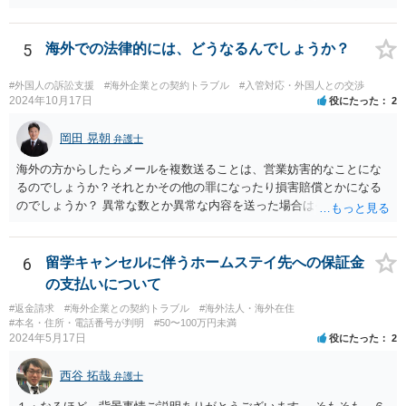
翻訳文も一緒に提出する必要があります。
5
海外での法律的には、どうなるんでしょうか？
#外国人の訴訟支援
#海外企業との契約トラブル
#入管対応・外国人との交渉
2024年10月17日
役にたった
2
岡田 晃朝
弁護士
海外の方からしたらメールを複数送ることは、営業妨害的なことにな
るのでしょうか？それとかその他の罪になったり損害賠償とかになる
のでしょうか？ 異常な数とか異常な内容を送った場合はそういうこと
もあります。海外とあり、その国の法律がどうなっているのかわかり
ませんが、日本ではそうです。 しかし、現実には、あまりないかとは
思います。 お礼を送ったなら、もう伝っているでしょうから、今後
6
留学キャンセルに伴うホームステイ先への保証金
は、止めておけばよいでしょう。
の支払いについて
#返金請求
#海外企業との契約トラブル
#海外法人・海外在住
#本名・住所・電話番号が判明
#50〜100万円未満
2024年5月17日
役にたった
2
西谷 拓哉
弁護士