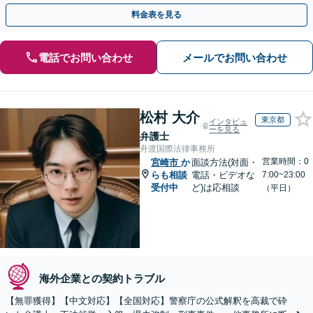
歩を踏み出してみませんか。【初回相談無料】
料金表を見る
電話でお問い合わせ
メールでお問い合わせ
松村 大介
東京都
インタビュ
ーを見る
弁護士
舟渡国際法律事務所
営業時間：0
宮崎市
か
面談方法(対面・
らも相談
電話・ビデオな
7:00~23:00
受付中
ど)は応相談
（平日）
海外企業との契約トラブル
【無罪獲得】【中文対応】【全国対応】警察庁の公式解釈を高裁で砕