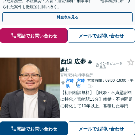
いた弁護士。不法就労・入管・退去強制・刑事事件——他事務所に断
られた案件も徹底的に闘い抜く。
料金表を見る
電話でお問い合わせ
メールでお問い合わせ
西迫 広夢
弁
インタビューを
見る
護士
宮崎東洋法律事務所
宮崎
宮崎
営業時間：09:00~19:00（平
|
県
市
日）
【初回相談無料】【離婚・不貞慰謝料
に特化／宮崎駅13分】離婚・不貞問題
に特化して10年以上、蓄積した専門知
識と男性視点から相手の心理を的確に
読み解きます。安易に妥協しない緻密
な交渉で、あなたの新たな人生への一
電話でお問い合わせ
メールでお問い合わせ
歩を力強くサポートします。