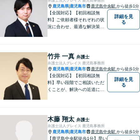
弁護士法人グレイス 鹿児島事務所
たします。【休日・夜間対応
鹿児島県
鹿児島市
鹿児島中央駅
から徒歩1分
|
可】
【全国対応】【初回相談無
詳細を見
料】ご依頼者様それぞれの状
る
況に合わせ、最適な解決策を
ご提案します。緊急のご相談
にも迅速に対応いたします。
一つひとつの問題に丁寧に向
き合い、解決までしっかりサ
竹井 一真
弁護士
ポートします。【電話・WEB
弁護士法人グレイス 鹿児島事務所
相談も対応可能】
鹿児島県
鹿児島市
鹿児島中央駅
から徒歩1分
|
【全国対応】【初回相談無
詳細を見
料】早い段階でご相談いただ
る
くことが、解決への近道にな
ります。これからどう動くの
がよいのか、一人で悩まず一
緒に整理していきましょう。
どんなご相談でも、どうぞお
木藤 翔太
弁護士
気軽にお声がけください。
弁護士法人グレイス 鹿児島事務所
【電話・WEB相談も対応可
鹿児島県
鹿児島市
鹿児島中央駅
から徒歩1分
|
能】
【鹿児島中央駅徒歩1分】早い