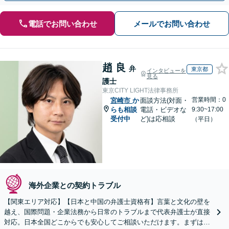
電話でお問い合わせ
メールでお問い合わせ
趙 良
弁
東京都
インタビューを
見る
護士
東京CITY LIGHT法律事務所
営業時間：0
宮崎市
か
面談方法(対面・
らも相談
電話・ビデオな
9:30~17:00
受付中
ど)は応相談
（平日）
海外企業との契約トラブル
【関東エリア対応】【日本と中国の弁護士資格有】言葉と文化の壁を
越え、国際問題・企業法務から日常のトラブルまで代表弁護士が直接
対応。日本全国どこからでも安心してご相談いただけます。まずは一