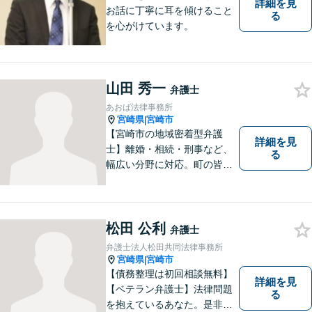
詳細を見
お話に丁寧に耳を傾けること
る
を心がけています。
山田 秀一
弁護士
あおば法律事務所
宮崎県
宮崎市
|
【宮崎市の地域密着型弁護
詳細を見
士】離婚・相続・刑事など、
る
幅広い分野に対応。町の皆様
を平穏な暮らしへと導きま
す。問題はお一人で抱え込む
ことなく、お気軽にご相談く
ださい。きっと道が開けま
松田 公利
弁護士
す。
弁護士法人松田共同法律事務所
宮崎県
宮崎市
|
【債務整理は初回相談無料】
詳細を見
【ベテラン弁護士】法律問題
る
を抱えているあなた。是非一