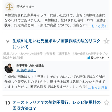
ントが説明すべきなのか、語学学校側が説明すべきなのか、そしてそ
匿名A
弁護士
れが法的な義務となりえるのか、そこから争いになる可能性はあると
思います。 基本的には契約当事者があなたに説明するべきものと思
商標登録された家具をイラストに描いただけで、直ちに商標権侵害に
われます。 ３・いずれにしても、キャンセル規定などの説明を学校・
なるわけではありません。 商標権は、登録された名称・ロゴ・立体形
エージェントはしていないのですから、その点についての説明不備
状を、指定商品と同一・類似の商品について、出所を示す表示として
は、こちらにとって大きな交渉材料になるところだと思われます。
使用した場合に問題となります。したがって、家具を作品の題材とし
て描くにとどまる場合は、通常、商標権侵害にはなりにくいと考えら
れます。 ただし、家具名や特徴的な形状を商品名・広告に大きく表示
9
生成AIを用いた児童ポルノ画像作成の法的リスク
し、公式商品やライセンス商品と誤認させる販売方法であれば、商標
について
権や不正競争防止法上の問題が生じ得ます。家具のデザインに著作権
#児童ポルノ・わいせつ物頒布等
#加害者
#刑事裁判
#海外企業との契約トラブル
が認められる場合は、著作権も別途問題となります。 無料のSNS投稿
2025年10月9日
役にたった
4
やプレゼントでも、著作権侵害は成立し得ます。商標権については、
有料か無料かよりも、商標として使用しているかが重要です。 また、
刑事事件に強い弁護士
日本の商標権は原則として日本国内にのみ効力を持ちます。外国で販
泉 義孝
弁護士
売する場合は、販売国の商標・意匠等を確認する必要があります。 他
生成AIの画像は人（「児童」）そのものについての画像ではなくAIが
の作家の例は、許諾を得ている、権利が消滅している、侵害に当たら
作成した架空のものですから、現行法上は私は処罰されないと考えて
ない、又は単に権利行使されていないなど、様々な可能性がありま
います（ただし、断言の限りではありません。）。今後法律改正があ
す。他人が販売していることだけでは、適法とは判断できません。
りAIによる画像も処罰対象になるかもしれません。 回答になっている
かどうか不明ですが、よろしくお願いいたします。
10
オーストラリアでの契約不履行、レシピ使用料の
回収方法は？