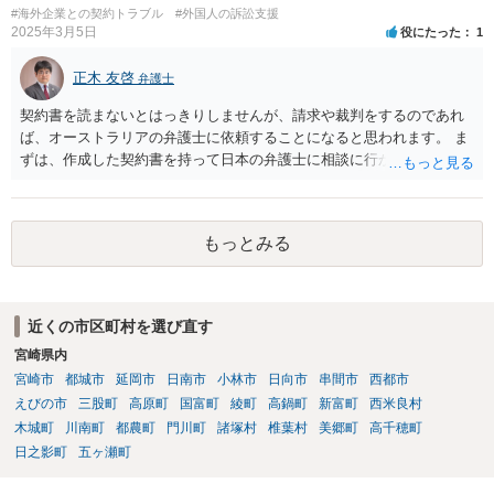
#海外企業との契約トラブル
#外国人の訴訟支援
2025年3月5日
役にたった
1
正木 友啓
弁護士
契約書を読まないとはっきりしませんが、請求や裁判をするのであれ
ば、オーストラリアの弁護士に依頼することになると思われます。 ま
ずは、作成した契約書を持って日本の弁護士に相談に行かれて、契約
書の内容から請求手段を検討していくのがよいかと思います。
もっとみる
近くの市区町村を選び直す
宮崎県内
宮崎市
都城市
延岡市
日南市
小林市
日向市
串間市
西都市
えびの市
三股町
高原町
国富町
綾町
高鍋町
新富町
西米良村
木城町
川南町
都農町
門川町
諸塚村
椎葉村
美郷町
高千穂町
日之影町
五ヶ瀬町