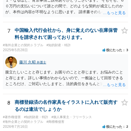
１・なるほど、背景事情ご説明ありがとうございます。 そもそも、６
０万円の支払いについて誰との間で、どのような契約が成立したのか
が、本件は内容が不明なように思います。 請求書そのものは、エージ
ェント名義でなく、語学学校名義で出されたものであれば、一応、 語
学学校とあなたとの間に、語学留学（をさせる準委任とも呼べる）契
約が成立したように思います。 ６０万円の位置付けですが、日本で
7
中国輸入代行会社から、身に覚えのない在庫保管
は、授業が実際に提供されていない以上、全額返還されるべきものと
料を請求されて困っております。
言いやすい状況にあります（学納金判決）。 しかし、海外の学校での
#海外企業との契約トラブル
#知的財産・特許
授業となると、日本と同等に考えていいのか疑義が生じます。 たしか
2025年5月28日
役にたった
3
に、海外の学校のルール等によって、学費の支払い時期やその取扱い
について日本と異なるルールが適用されている可能性があるからで
藤川 久昭
弁護士
す。 https://www.cao.go.jp/consumer/doc/101126_shiryou3-2.pdf ４
頁（４）参照 そのため、違約金条項が設けられていなくても、すでに
腹立たしいことと存じます。お困りのことと存じます。お悩みのこと
一定の金員を語学学校側が負担する必要が生じている場合、語学学校
と存じます。詳しい事情がわからないので、一般論として回答できる
側が、 民法６５０条・656条の規定で、委任事務を処理するのに必要
ところだけ、ご対応いたしますと、法的責任をきちんと追及されたい
と認められる費用・債務を負担したとして、費用償還をあなたに行う
場合には、関係した法理等にも通じた弁護士等に相談し、法的に正確
可能性は排除しきれないと思われます。 そのため、１の回答として
に分析してもらい、今後の対応を検討するべきです。弁護士への直接
は、ただちに支払うと明言する必要はありませんが、理屈付けによっ
相談が良いと思います。なぜならば、法的にきちんと解明するため
8
商標登録済の名作家具をイラストに入れて販売す
てあなたに、費用償還を請求する可能性は排斥できないように思いま
に、良い知恵を得るには必要だからです。良い解決になりますよう祈
るのは違法でしょうか
す。 ２・次にエージェントに説明義務があるかどうかですか。まず、
念しております。納得のいかないことは徹底的に解明しましょう！
エージェントとあなたの間に仲介契約等、何等かの契約が存在してい
#著作権侵害
#知的財産・特許
#個人事業主・フリーランス
#海外企業との契約トラブル
#商標権侵害
なければ 債務不履行責任は問えません。残るは不法行為責任となりま
2026年7月16日
役にたった
2
すが、語学留学の中途キャンセルで費用が発生することを、エージェ