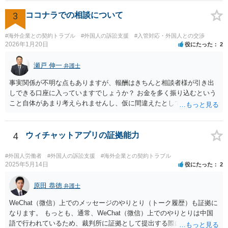
3
ココナラでの相談について
#海外企業との契約トラブル
#外国人の訴訟支援
#入管対応・外国人との交渉
2026年1月20日
役にたった
2
瀬戸 伸一
弁護士
事実関係が不明な点もありますが、報酬はきちんと相談者様が引き出
しできる口座に入っていますでしょうか？ お金を多く振り込むという
こと自体があまり考えられませんし、仮に間違えたとしても、海外の
銀行預金口座に現金で振り込んで返金というのが通常と思いますの
で、paypayを使うというのは、話として怪しい感じがします。 絶対に
損のないように行動されるとよいと思われます。
4
ウィチャットアプリの証拠能力
#外国人労働者
#外国人の訴訟支援
#海外企業との契約トラブル
2025年5月14日
役にたった
2
原田 恭徳
弁護士
WeChat（微信）上でのメッセージのやりとり（トーク履歴）も証拠に
なります。 もっとも、通常、WeChat（微信）上でのやりとりは中国
語で行われているため、裁判所に証拠として提出する際には日本語の