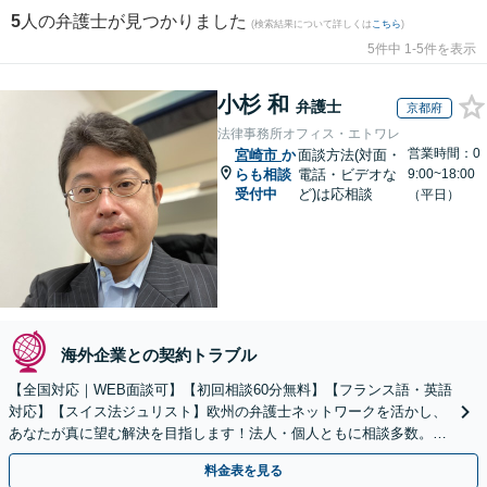
5
人の弁護士が見つかりました
(検索結果について詳しくは
こちら
)
5件中 1-5件を表示
小杉 和
弁護士
京都府
法律事務所オフィス・エトワレ
営業時間：0
宮崎市
か
面談方法(対面・
らも相談
電話・ビデオな
9:00~18:00
受付中
ど)は応相談
（平日）
海外企業との契約トラブル
【全国対応｜WEB面談可】【初回相談60分無料】【フランス語・英語
対応】【スイス法ジュリスト】欧州の弁護士ネットワークを活かし、
あなたが真に望む解決を目指します！法人・個人ともに相談多数。細
やかな連絡と粘り強い交渉を徹底【休日・夜間相談可】
料金表を見る