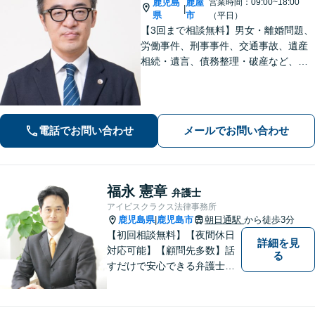
鹿児島
鹿屋
営業時間：09:00~18:00
|
県
市
（平日）
【3回まで相談無料】男女・離婚問題、
労働事件、刑事事件、交通事故、遺産
相続・遺言、債務整理・破産など、幅
広く対応しています。【休日・夜間も
対応】どこに相談したらいいか分から
ない場合、まずは堂園法律事務所まで
ご相談ください。
電話でお問い合わせ
メールでお問い合わせ
福永 憲章
弁護士
アイビスクラクス法律事務所
鹿児島県
鹿児島市
朝日通駅
から徒歩3分
|
【初回相談無料】【夜間休日
詳細を見
対応可能】【顧問先多数】話
る
すだけで安心できる弁護士を
目指しています。じっくり話
を聞き、そしてスパッと問題
を解決するプロフェッショナ