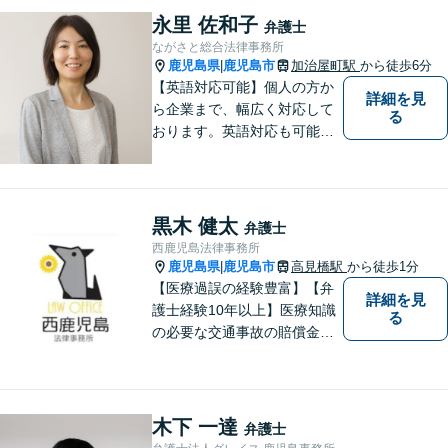
ルでありたいと思っていま
永里 佐和子
弁護士
す。
ながさと総合法律事務所
鹿児島県
鹿児島市
加治屋町駅
から徒歩6分
|
【英語対応可能】個人の方か
詳細を見
ら企業まで、幅広く対応して
る
おります。英語対応も可能で
す。お気軽にご相談くださ
い。 Please feel free to conta
ct me for your legal troubles.
黒木 健太
弁護士
西鹿児島法律事務所
鹿児島県
鹿児島市
高見橋駅
から徒歩1分
|
【医療過誤の経験豊富】【弁
詳細を見
護士経験10年以上】医療知識
る
の必要な交通事故の賠償金請
求、後遺障害等級申請はお任
せ。手術後の後遺症に疑問の
ある人もお気軽にご相談くだ
さい。依頼者様との信頼関係
木下 一達
弁護士
を大切に解決へ向けて尽力い