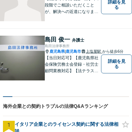
詳細を見
段階でご相談いただくこと
る
が、解決への近道になりま
す。これからどう動くのがよ
いのか、一人で悩まず一緒に
整理していきましょう。どん
なご相談でも、どうぞお気軽
島田 俊一
弁護士
にお声がけください。【初回
島田法律事務所
相談無料】【電話・WEB面談
鹿児島県
鹿児島市
上塩屋駅
から徒歩6分
|
可】
【当日対応可】【鹿児島県社
詳細を見
会保険労務士会登録・社労士
る
顧問業務対応】【法テラス対
応】【初回３０分無料】【上
塩屋電停から徒歩6分】【駐車
場有り】
海外企業との契約トラブルの法律Q&Aランキング
1
イタリア企業とのライセンス契約に関する法律相
談