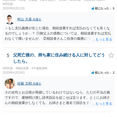
#同性婚
2020年8月12日
役にたった
5
村山 大基
弁護士
＞もし支払義務が生じた場合、相続放棄すれば支払わなくても良くな
るのでしょうか…？ ①御父上の債務については、相続放棄すれば支払
わなくて構いませんが、 ②相談者さんご自身の義務については、契約
書そのもの（サインした推定相続人はどんな義務を負うのか）を見て
いないので何とも言えません。 そもそも、何の義務も負わないなら、
印鑑証明まで用意して推定相続人にサインさせる意味もないような気
5
父死亡後の、持ち家に住み続ける人に対してどう
がします。 もし何らかの義務を相続放棄しても負う内容だと困ります
したら。
ので、契約書の文面を持って、弁護士に相談に行かれることをお勧め
#同性婚
#相続放棄
#不倫慰謝料
します。
2020年4月24日
役にたった
2
佐藤 文昭
弁護士
その女性とお父様が再婚しているわけではないなら、ただの不法占拠
ですので、建物明け渡し請求訴訟を起こせば足ります。とくにお姉さ
んの相続放棄がしなくても、お姉さまと連名で訴訟をすればいいだけ
のことです。