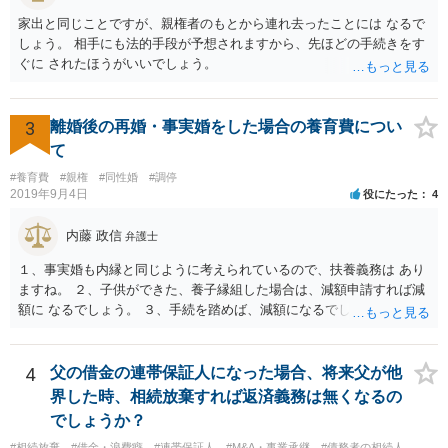
家出と同じことですが、親権者のもとから連れ去ったことには なるで
しょう。 相手にも法的手段が予想されますから、先ほどの手続きをす
ぐに されたほうがいいでしょう。
3
離婚後の再婚・事実婚をした場合の養育費につい
て
#養育費
#親権
#同性婚
#調停
2019年9月4日
役にたった
4
内藤 政信
弁護士
１、事実婚も内縁と同じように考えられているので、扶養義務は あり
ますね。 ２、子供ができた、養子縁組した場合は、減額申請すれば減
額に なるでしょう。 ３、手続を踏めば、減額になるでしょう。 ４、
それだけでは、減額はされないでしょう。 ５、養育費に影響はないで
しょう。 いろいろ議論のあるところですが、実務は上記のような運用
でしょう。
4
父の借金の連帯保証人になった場合、将来父が他
界した時、相続放棄すれば返済義務は無くなるの
でしょうか？
#相続放棄
#借金・浪費癖
#連帯保証人
#M&A・事業承継
#債務者の相続人