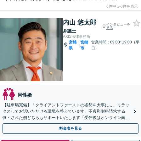
8件中 1-8件を表示
内山 悠太郎
インタビューを
見る
弁護士
AXIS法律事務所
宮崎
宮崎
営業時間：09:00~19:00（平
|
県
市
日）
同性婚
【駐車場完備】「クライアントファーストの姿勢を大事にし、リラッ
クスしてお話いただける環境を整えています」不貞慰謝料請求する
側・された側どちらもサポートいたします「受任後はオンライン面談
やLINEチャット相談に対応」【休日・夜間相談可】
料金表を見る