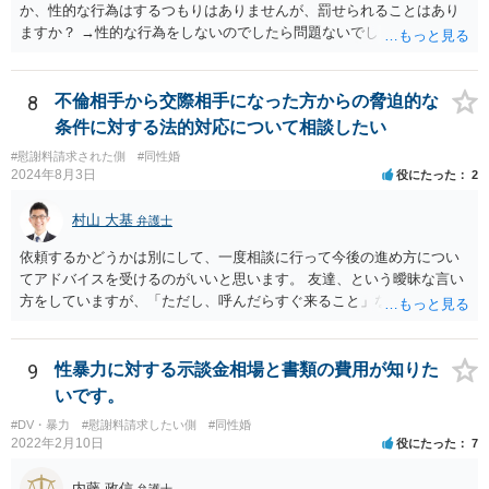
か、性的な行為はするつもりはありませんが、罰せられることはあり
ますか？ →性的な行為をしないのでしたら問題ないでしょう
8
不倫相手から交際相手になった方からの脅迫的な
条件に対する法的対応について相談したい
#慰謝料請求された側
#同性婚
2024年8月3日
役にたった
2
村山 大基
弁護士
依頼するかどうかは別にして、一度相談に行って今後の進め方につい
てアドバイスを受けるのがいいと思います。 友達、という曖昧な言い
方をしていますが、「ただし、呼んだらすぐ来ること」などと条件を
つけているあたり、 今後も何かしら行ってきそうなので、おっしゃる
通り関わりを断つ方向がいいと思います。
9
性暴力に対する示談金相場と書類の費用が知りた
いです。
#DV・暴力
#慰謝料請求したい側
#同性婚
2022年2月10日
役にたった
7
内藤 政信
弁護士