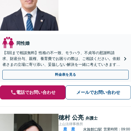
同性婚
【3回まで相談無料】性格の不一致、モラハラ、不貞等の慰謝料請
求、財産分与、親権、養育費でお困りの際は、ご相談ください。依頼
者さまの立場に寄り添い、妥協しない解決を一緒に考えていきます。
【休日・夜間相談可】【電話・メール・WEB相談可】
料金表を見る
電話でお問い合わせ
メールでお問い合わせ
穂村 公亮
弁護士
上山法律事務所
鹿
鹿
水族館口駅
営業時間：09:00