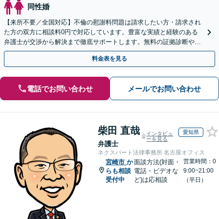
同性婚
【来所不要／全国対応】不倫の慰謝料問題は請求したい方・請求され
た方の双方に相談料0円で対応しています。豊富な実績と経験のある
弁護士が交渉から解決まで徹底サポートします。無料の証拠診断や着
手金の返還保証もありますので安心してご相談ください。
料金表を見る
電話でお問い合わせ
メールでお問い合わせ
柴田 直哉
愛知県
インタビュ
ーを見る
弁護士
ネクスパート法律事務所 名古屋オフィス
営業時間：0
宮崎市
か
面談方法(対面・
らも相談
電話・ビデオな
9:00~21:00
受付中
ど)は応相談
（平日）