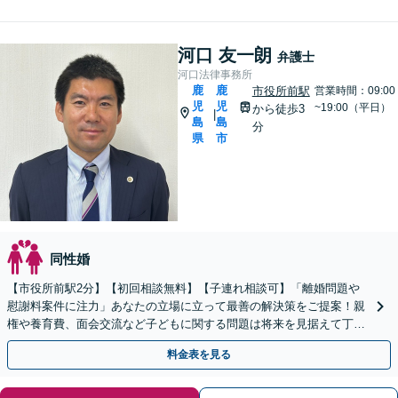
河口 友一朗
弁護士
河口法律事務所
鹿
鹿
市役所前駅
営業時間：09:00
児
児
~19:00（平日）
から徒歩3
|
島
島
分
県
市
同性婚
【市役所前駅2分】【初回相談無料】【子連れ相談可】「離婚問題や
慰謝料案件に注力」あなたの立場に立って最善の解決策をご提案！親
権や養育費、面会交流など子どもに関する問題は将来を見据えて丁寧
に対応「安心の費用体系／経済状況に応じて柔軟に対応」
料金表を見る