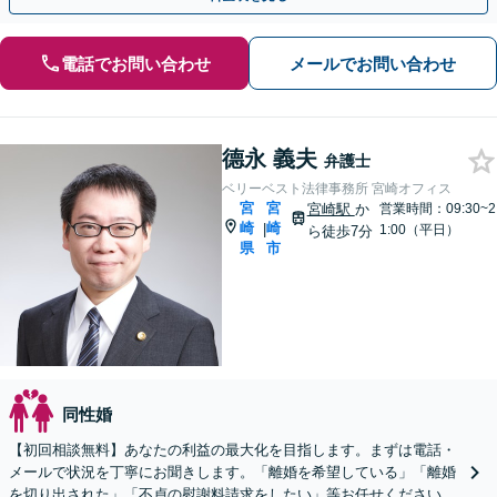
電話でお問い合わせ
メールでお問い合わせ
德永 義夫
弁護士
ベリーベスト法律事務所 宮崎オフィス
宮
宮
宮崎駅
か
営業時間：09:30~2
崎
崎
|
1:00（平日）
ら徒歩7分
県
市
同性婚
【初回相談無料】あなたの利益の最大化を目指します。まずは電話・
メールで状況を丁寧にお聞きします。「離婚を希望している」「離婚
を切り出された」「不貞の慰謝料請求をしたい」等お任せください。