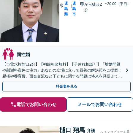
児
児
~20:00（平日）
から徒歩2
|
島
島
分
県
市
同性婚
【市電水族館口2分】【初回相談無料】【子連れ相談可】「離婚問題
や慰謝料案件に注力」あなたの立場に立って最善の解決策をご提案！
親権や養育費、面会交流など子どもに関する問題は将来を見据えて丁
寧に対応「安心の費用体系／経済状況に応じて柔軟に対応」
料金表を見る
電話でお問い合わせ
メールでお問い合わせ
樋口 翔馬
弁護
インタビューを見