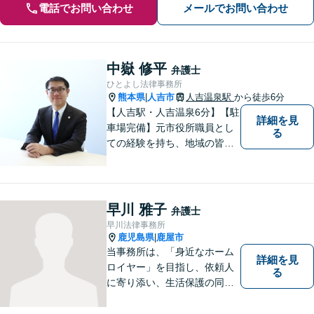
電話でお問い合わせ
メールでお問い合わせ
中嶽 修平
弁護士
ひとよし法律事務所
熊本県
人吉市
人吉温泉駅
から徒歩6分
|
【人吉駅・人吉温泉6分】【駐
詳細を見
車場完備】元市役所職員とし
る
ての経験を持ち、地域の皆さ
まの暮らしに近い立場で多く
の声に触れてきました。人
吉・球磨地域の方々のため、
懇切丁寧に対応し、解決を目
早川 雅子
弁護士
指します【LINE対応】
早川法律事務所
鹿児島県
鹿屋市
|
当事務所は、「身近なホーム
詳細を見
ロイヤー」を目指し、依頼人
る
に寄り添い、生活保護の同行
申請から自立支援の道筋まで
念頭において事件処理を行な