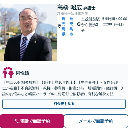
髙橋 昭広
弁護士
髙橋総合法律事務所
鹿
鹿
市役所前駅
営業時間：09:00
児
児
~22:00（平日）
から徒歩3
|
島
島
分
県
市
同性婚
【初回60分相談無料】【弁護士歴10年以上】【男性弁護士・女性弁護
士が在籍】不貞慰謝料・親権・養育費・財産分与・離婚調停・離婚訴
訟のお悩みなど幅広いトラブルに対応◎ご依頼者に有利な解決方法を
ご提案します！【キッズスペース有り】【駐車場有り】
料金表を見る
電話で面談予約
メールで面談予約