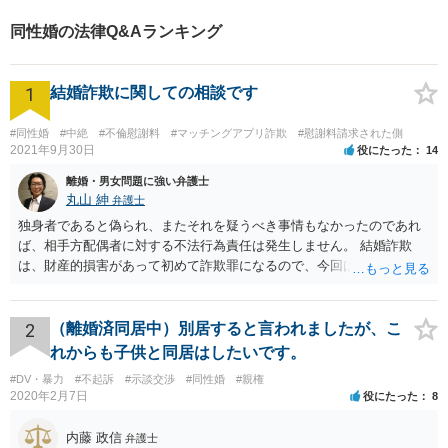
同性婚の法律Q&Aランキング
1
結婚詐欺に関しての相談です
#同性婚
#中絶
#不倫慰謝料
#マッチングアプリ詐欺
#慰謝料請求された側
2021年9月30日
役にたった
14
離婚・男女問題に強い弁護士
丸山 紳
弁護士
独身者であると偽られ、またそれを疑うべき事情もなかったのであれ
ば、相手方配偶者に対する不法行為責任は発生しません。 結婚詐欺
は、財産的損害があって初めて詐欺罪になるので、今回は該当しませ
ん。 貞操権侵害は、既婚者であることを偽られていて、その上既婚者
であることを知っていれば交際しなかったといえる場合に、慰謝料請
求が可能です。 LINEなどで、結婚を当然の前提にした関係だったこと
2
（離婚済同居中）別居すると言われましたが、こ
を立証できる場合は、請求は可能と考えます。
れからも子供と同居はしたいです。
#DV・暴力
#不起訴
#示談交渉
#同性婚
#親権
2020年2月7日
役にたった
8
内藤 政信
弁護士