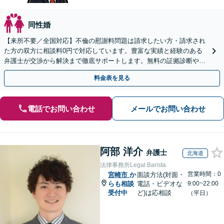
同性婚
【来所不要／全国対応】不倫の慰謝料問題は請求したい方・請求され
た方の双方に相談料0円で対応しています。豊富な実績と経験のある
弁護士が交渉から解決まで徹底サポートします。無料の証拠診断や着
手金の返還保証もありますので安心してご相談ください。
料金表を見る
電話でお問い合わせ
メールでお問い合わせ
阿部 洋介
弁護士
北海道
法律事務所Legal Barista
営業時間：0
宮崎市
か
面談方法(対面・
らも相談
電話・ビデオな
9:00~22:00
受付中
ど)は応相談
（平日）