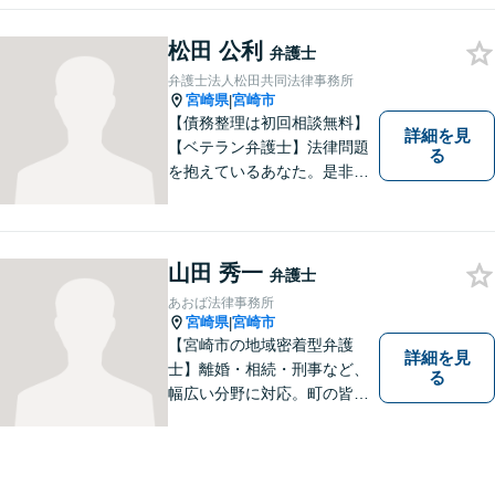
お困りごとがあれば、お気軽
にご相談ください。迅速・適
松田 公利
弁護士
切な解決を目指し尽力しま
弁護士法人松田共同法律事務所
す。
宮崎県
宮崎市
|
【債務整理は初回相談無料】
詳細を見
【ベテラン弁護士】法律問題
る
を抱えているあなた。是非一
度ご相談ください。
山田 秀一
弁護士
あおば法律事務所
宮崎県
宮崎市
|
【宮崎市の地域密着型弁護
詳細を見
士】離婚・相続・刑事など、
る
幅広い分野に対応。町の皆様
を平穏な暮らしへと導きま
す。問題はお一人で抱え込む
ことなく、お気軽にご相談く
ださい。きっと道が開けま