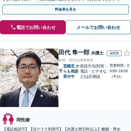
【リーズナブルな料金設定】
料金表を見る
電話でお問い合わせ
メールでお問い合わせ
田代 隼一郎
弁護士
福岡県
有岡・田代法律事務所
営業時間：0
宮崎市
か
面談方法(対面・
らも相談
電話・ビデオな
9:00~18:00
受付中
ど)は応相談
（平日）
同性婚
【電話相談可】【法テラス利用可】【弁護士歴10年以上】離婚・男女