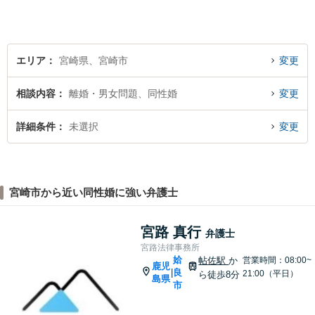
す。
エリア
宮崎県、宮崎市
変更
相談内容
離婚・男女問題、同性婚
変更
詳細条件
未選択
変更
宮崎市から近い同性婚に強い弁護士
宮路 真行
弁護士
宮路法律事務所
姶
帖佐駅
か
営業時間：08:00~
鹿児
良
|
21:00（平日）
ら徒歩8分
島県
市