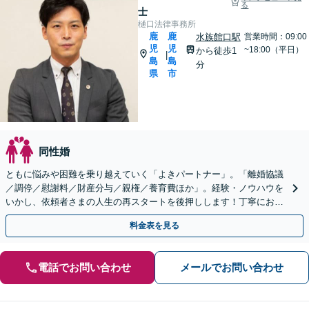
る
士
樋口法律事務所
鹿
鹿
水族館口駅
営業時間：09:00
児
児
~18:00（平日）
から徒歩1
|
島
島
分
県
市
同性婚
ともに悩みや困難を乗り越えていく「よきパートナー」。「離婚協議
／調停／慰謝料／財産分与／親権／養育費ほか」。経験・ノウハウを
いかし、依頼者さまの人生の再スタートを後押しします！丁寧にお話
をうかがい総合的にベストな解決へ【完全個室相談】
料金表を見る
電話でお問い合わせ
メールでお問い合わせ