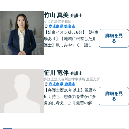
っております。
竹山 真美
弁護士
かじき法律事務所
鹿児島県
姶良市
|
【姶良イオン徒歩6分】【駐車
詳細を見
場あり】【地域に根差した弁
る
護士】親しみやすく、話しや
すい、皆様にとって身近な弁
護士でありたいと思っていま
す。離婚問題／相続問題／借
金問題／交通事故など、幅広
笹川 竜伴
弁護士
く対応可能。お悩みの方は、
弁護士法人笹川法律事務所 鹿屋支所
お気軽にご相談ください。
鹿児島県
鹿屋市
|
【弁護士歴20年以上】視野を
詳細を見
広く持ち、想像力を豊かに多
る
角的に考え、より最善の解決
策を提供。依頼者様と真摯に
向き合い、一人の人間とし
て、弁護士として、全力でサ
ポートいたします。