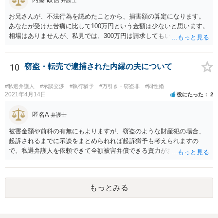
お兄さんが、不法行為を認めたことから、損害額の算定になります。
あなたが受けた苦痛に比して100万円という金額は少ないと思います。
相場はありませんが、私見では、300万円は請求してもいいですね。
しかし、支払い能力の問題もあるので、支払うと言う気持ちが、なく
なるような条件では困るでしょう。 支払いの効果を高めるために、弁
護士を立ち合い人にするといいで しょう。 したがって、金額も含め
10
窃盗・転売で逮捕された内縁の夫について
て、条件については弁護士と話をするといい でしょう。 書面はどちら
が作っても構いません。 書類を作るには、少なくも、５５０００円
#私選弁護人
#示談交渉
#執行猶予
#万引き・窃盗罪
#同性婚
は、かかるでしょう。
2021年4月14日
役にたった
2
匿名A
弁護士
被害金額や前科の有無にもよりますが、窃盗のような財産犯の場合、
起訴されるまでに示談をまとめられれば起訴猶予も考えられますの
で、私選弁護人を依頼できて全額被害弁償できる資力がお有りなので
あれば、信頼できそうな弁護士を探して一度相談されることをおすす
めいたします。起訴されてしまうと前科はついてしまう可能性が極め
て高いので、被害金額はさほど大きくなく初犯で起訴猶予の可能性が
もっとみる
あり得る事案なのであれば、起訴までの弁護活動が極めて重要です。
もちろん国選弁護人であってもできるかぎり最善を尽くす弁護士が大
多数だとは思いますが、特に被害件数が多いようなケースですと、一