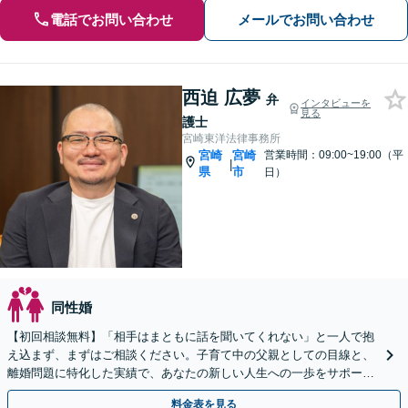
電話でお問い合わせ
メールでお問い合わせ
西迫 広夢
弁
インタビューを
見る
護士
宮崎東洋法律事務所
宮崎
宮崎
営業時間：09:00~19:00（平
|
県
市
日）
同性婚
【初回相談無料】「相手はまともに話を聞いてくれない」と一人で抱
え込まず、まずはご相談ください。子育て中の父親としての目線と、
離婚問題に特化した実績で、あなたの新しい人生への一歩をサポート
します。毅然とした対応で、正当な権利を守り抜きます。
料金表を見る