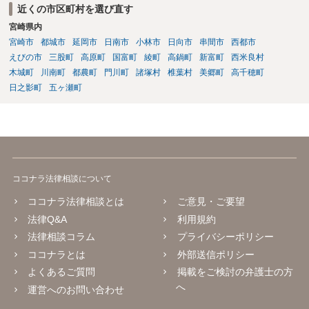
般論としては私選弁護人に頼んだ方がどうしても使える時間が多くな
近くの市区町村を選び直す
り、示談をまとめられる可能性が高くなる傾向は否定できないように
宮崎県内
思われます。
宮崎市
都城市
延岡市
日南市
小林市
日向市
串間市
西都市
えびの市
三股町
高原町
国富町
綾町
高鍋町
新富町
西米良村
木城町
川南町
都農町
門川町
諸塚村
椎葉村
美郷町
高千穂町
日之影町
五ヶ瀬町
ココナラ法律相談について
ココナラ法律相談とは
ご意見・ご要望
法律Q&A
利用規約
法律相談コラム
プライバシーポリシー
ココナラとは
外部送信ポリシー
よくあるご質問
掲載をご検討の弁護士の方
へ
運営へのお問い合わせ