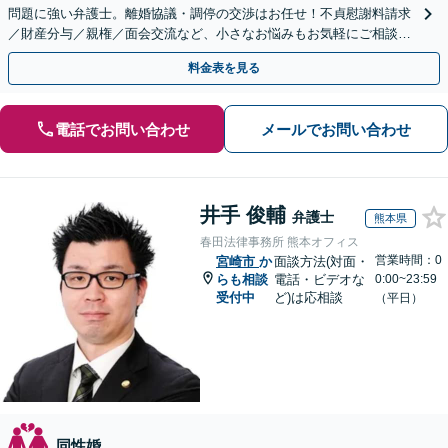
問題に強い弁護士。離婚協議・調停の交渉はお任せ！不貞慰謝料請求
／財産分与／親権／面会交流など、小さなお悩みもお気軽にご相談く
ださい【夜間・休日面談可】【完全個室】【赤坂駅1分】
料金表を見る
電話でお問い合わせ
メールでお問い合わせ
井手 俊輔
弁護士
熊本県
春田法律事務所 熊本オフィス
営業時間：0
宮崎市
か
面談方法(対面・
らも相談
電話・ビデオな
0:00~23:59
受付中
ど)は応相談
（平日）
同性婚