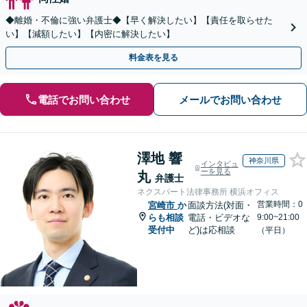
◆離婚・不倫に強い弁護士◆【早く解決したい】【責任を取らせた
い】【減額したい】【内密に解決したい】
料金表を見る
電話でお問い合わせ
メールでお問い合わせ
澤地 響
神奈川県
インタビュ
ーを見る
丸
弁護士
ネクスパート法律事務所 横浜オフィス
営業時間：0
宮崎市
か
面談方法(対面・
らも相談
電話・ビデオな
9:00~21:00
受付中
ど)は応相談
（平日）