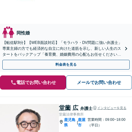
同性婚
【帖佐駅8分】【WEB面談対応】「モラハラ・DV問題に強い弁護士」
専業主婦の方でも経済的な自立に向けた道筋を示し、新しい人生のス
タートをバックアップ「養育費、婚姻費用の心配もお任せください」
経営者特有の離婚問題に対応【休日・夜間相談可】
料金表を見る
電話でお問い合わせ
メールでお問い合わせ
堂薗 広
弁護士
インタビューを見る
堂薗法律事務所
鹿児島
鹿屋
営業時間：09:00~18:00
|
県
市
（平日）