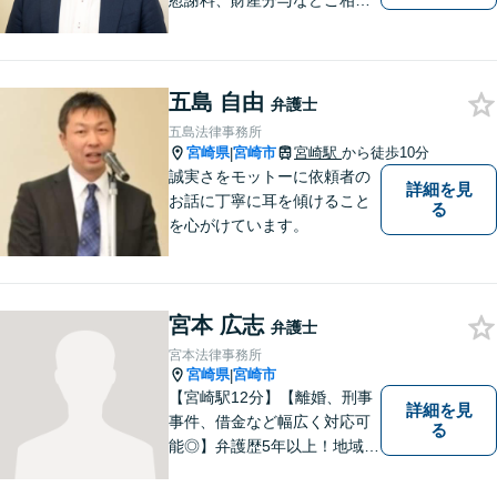
慰謝料、財産分与などご相談
ください【借金問題】ギャン
ブルや浪費が原因の借金もご
相談ください。ご依頼後はLIN
Eやメールでの対応も可能です
五島 自由
弁護士
【メガドンキ隣】
五島法律事務所
宮崎県
宮崎市
宮崎駅
から徒歩10分
|
誠実さをモットーに依頼者の
詳細を見
お話に丁寧に耳を傾けること
る
を心がけています。
宮本 広志
弁護士
宮本法律事務所
宮崎県
宮崎市
|
【宮崎駅12分】【離婚、刑事
詳細を見
事件、借金など幅広く対応可
る
能◎】弁護歴5年以上！地域に
密着し、一人一人に向き合い
事件を解決してまいります。