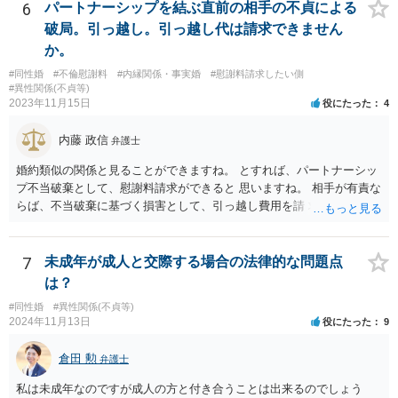
6
パートナーシップを結ぶ直前の相手の不貞による
破局。引っ越し。引っ越し代は請求できません
か。
#同性婚
#不倫慰謝料
#内縁関係・事実婚
#慰謝料請求したい側
#異性関係(不貞等)
2023年11月15日
役にたった
4
内藤 政信
弁護士
婚約類似の関係と見ることができますね。 とすれば、パートナーシッ
プ不当破棄として、慰謝料請求ができると 思いますね。 相手が有責な
らば、不当破棄に基づく損害として、引っ越し費用を請 求できるよう
に思います。
7
未成年が成人と交際する場合の法律的な問題点
は？
#同性婚
#異性関係(不貞等)
2024年11月13日
役にたった
9
倉田 勲
弁護士
私は未成年なのですが成人の方と付き合うことは出来るのでしょう