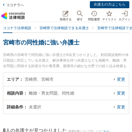
弁護士の方はこちら
ココナラへ
投稿する
探す
閲覧履歴
マイリスト
ログイン
ココナラ法律相談
宮崎県で法律相談できる弁護士
宮崎市で法律相談で
宮崎市の同性婚に強い弁護士
宮崎県の宮崎市で同性婚に強い弁護士が8名見つかりました。初回面談無料や休
日面談に対応している弁護士、解決事例を持つ弁護士なども掲載中。離婚・男
女問題に関係する財産分与や養育費、親権等の細かな分野での絞り込み検索も
でき便利です。特にAXIS法律事務所の内山 悠太郎弁護士や宮崎東洋法律事務所
の西迫 広夢弁護士、ベリーベスト法律事務所 宮崎オフィスの德永 義夫弁護士
エリア
宮崎県、宮崎市
変更
のプロフィール情報や弁護士費用、強みなどが注目されています。『宮崎市で
土日や夜間に発生した同性婚のトラブルを今すぐに弁護士に相談したい』『同
相談内容
離婚・男女問題、同性婚
変更
性婚のトラブル解決の実績豊富な近くの弁護士を検索したい』『初回相談無料
で同性婚を法律相談できる宮崎市内の弁護士に相談予約したい』などでお困り
の相談者さんにおすすめです。
詳細条件
未選択
変更
8
人の弁護士が見つかりました
(検索結果について詳しくは
こちら
)