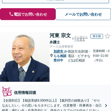
電話でお問い合わせ
メールでお問い合わせ
河東 宗文
東京都
インタビュ
ーを見る
弁護士
アース法律事務所
営業時間：0
別府市
か
面談方法(対面・
らも相談
電話・ビデオな
9:00~21:00
受付中
ど)は応相談
（平日）
信用情報回復
【全国対応】【相談実績9,000件以上】【裁判官の経験あり】「やり
なおしたい」その思いをカタチにします。任意整理・民事再生・自己
破産・過払い金・任意売却など、借金のトラブルはお任せください。