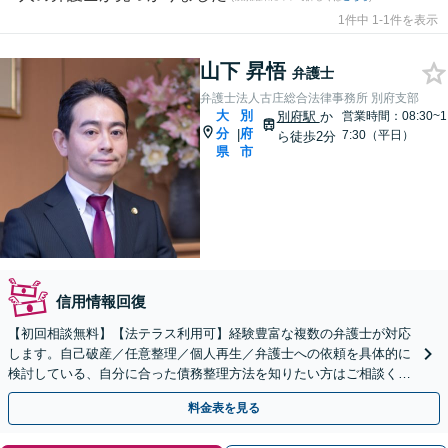
1件中 1-1件を表示
山下 昇悟
弁護士
弁護士法人古庄総合法律事務所 別府支部
大
別
別府駅
か
営業時間：08:30~1
分
府
|
7:30（平日）
ら徒歩2分
県
市
信用情報回復
【初回相談無料】【法テラス利用可】経験豊富な複数の弁護士が対応
します。自己破産／任意整理／個人再生／弁護士への依頼を具体的に
検討している、自分に合った債務整理方法を知りたい方はご相談くだ
さい。法人の借金問題も対応します。
料金表を見る