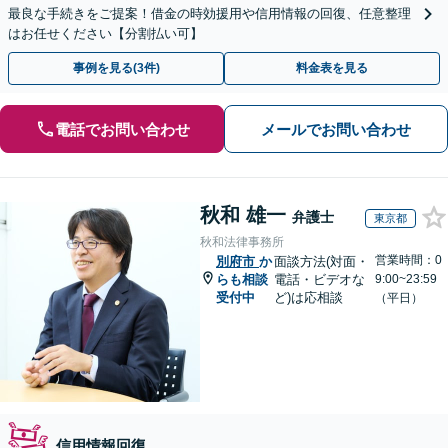
最良な手続きをご提案！借金の時効援用や信用情報の回復、任意整理
はお任せください【分割払い可】
事例を見る(3件)
料金表を見る
電話でお問い合わせ
メールでお問い合わせ
秋和 雄一
弁護士
東京都
秋和法律事務所
営業時間：0
別府市
か
面談方法(対面・
らも相談
電話・ビデオな
9:00~23:59
受付中
ど)は応相談
（平日）
信用情報回復