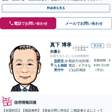
【初回相談無料】【全国対応可能】
料金表を見る
電話でお問い合わせ
メールでお問い合わせ
真下 博孝
東京都
インタビュ
ーを見る
弁護士
弁護士法人ましも法律事務所
営業時間：0
別府市
か
面談方法(対面・
らも相談
電話・ビデオな
8:00~21:00
受付中
ど)は応相談
（平日）
信用情報回復
【全国対応】【相談無料】【借金分野に特化】ご相談者さまにとって