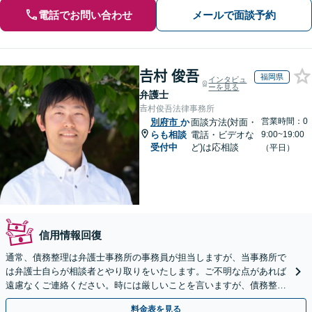
電話でお問い合わせ
メールで面談予約
𠮷村 俊吾
福岡県
インタビュ
ーを見る
弁護士
𠮷村俊吾法律事務所
営業時間：0
別府市
か
面談方法(対面・
らも相談
電話・ビデオな
9:00~19:00
受付中
ど)は応相談
（平日）
信用情報回復
通常、債務整理は弁護士事務所の事務員が担当しますが、当事務所で
は弁護士自らが相談者とやり取りをいたします。ご不明な点があれば
遠慮なくご連絡ください。時には厳しいことを言いますが、債務整理
には相談者様のご協力が必要不可欠です。
料金表を見る