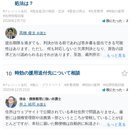
処法は？
#クレジット会社
#借金返済の相談・交渉
#督促の停止
#任意整理
#時効の援用
#信用情報回復
2026年2月7日
役にたった
2
髙橋 俊太
弁護士
提出期限を過ぎても、判決が出る前であれば答弁書を提出できる可能
性はあります。ただし、何も対応しないと欠席判決となり、原告の請
求どおり認められるおそれがあります。至急、裁判所書記官に連絡し
現状を確認のうえ、遅れてでも答弁書を提出した方がよいでしょう。
10
時効の援用送付先について相談
#クレジット会社
#個人・プライベート
#多重債務
#時効の援用
#信用情報回復
2025年12月15日
役にたった
2
借金・債務整理に強い弁護士
井上 祐司
弁護士
住所はウェブサイトで公開されている本社住所で問題ありません。厳
密には債権管理部や法務第～部というところが管轄していることがほ
とんどですが、本社に届いた郵便物は自動的に転送されます。 内容証
明郵便の場合、法人が相手方の場合はその代表者名を宛先に加えて記