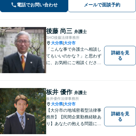
ヒアリングします。
電話でお問い合わせ
メールで面談予約
後藤 尚三
弁護士
SHO後藤法律事務所
大分県
大分市
|
「こんな事で弁護士へ相談し
詳細を見
てもいいのかな？」と思わず
る
に、お気軽にご相談くださ
い。
板井 優作
弁護士
板井優作法律事務所
大分県
大分市
|
【大分市の地域密着型法律事
詳細を見
務所】【民間企業勤務経験あ
る
り】あなたの抱える問題に、
最後まで真摯に向き合いま