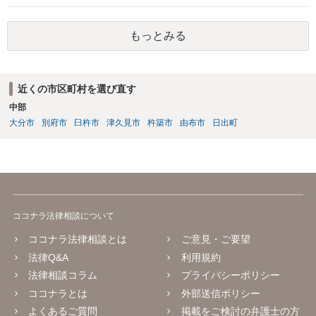
すのが通例です。 なお、信用情報において三井住友カード株式会社が
債権者として表示されていればそこへ送るのが正解だとは思います
もっとみる
が、同社が貸付や立替によって取得した債権は完全子会社であるSMB
Cコンシューマーファイナンス株式会社が保有・管理していることが通
常です。念のため当時の担当部署に確認しておいた方がよいかもしれ
ません。
近くの市区町村を選び直す
中部
大分市
別府市
臼杵市
津久見市
杵築市
由布市
日出町
ココナラ法律相談について
ココナラ法律相談とは
ご意見・ご要望
法律Q&A
利用規約
法律相談コラム
プライバシーポリシー
ココナラとは
外部送信ポリシー
よくあるご質問
掲載をご検討の弁護士の方