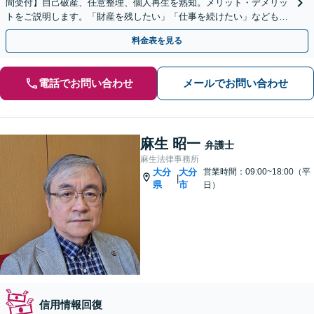
間受付】自己破産、任意整理、個人再生を熟知。メリット・デメリッ
トをご説明します。「財産を残したい」「仕事を続けたい」などもご
相談ください。新たな人生を歩めるように徹底サポート
料金表を見る
電話でお問い合わせ
メールでお問い合わせ
麻生 昭一
弁護士
麻生法律事務所
大分
大分
営業時間：09:00~18:00（平
|
県
市
日）
信用情報回復