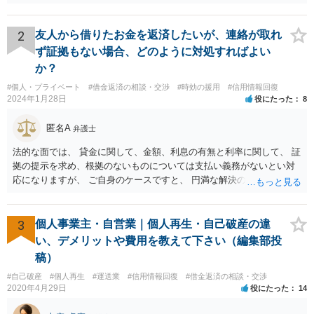
2
友人から借りたお金を返済したいが、連絡が取れ
ず証拠もない場合、どのように対処すればよい
か？
#個人・プライベート
#借金返済の相談・交渉
#時効の援用
#信用情報回復
2024年1月28日
役にたった
8
匿名A
弁護士
法的な面では、 貸金に関して、金額、利息の有無と利率に関して、 証
拠の提示を求め、根拠のないものについては支払い義務がないとい対
応になりますが、 ご自身のケースですと、 円満な解決のため、一定程
度譲歩することもありうるかと思います（譲歩すべきと言っているわ
けではありません）。 何某かの主張をされた場合、あらためて弁護士
に相談されるという形でよいかと思います。
3
個人事業主・自営業｜個人再生・自己破産の違
い、デメリットや費用を教えて下さい（編集部投
稿）
#自己破産
#個人再生
#運送業
#信用情報回復
#借金返済の相談・交渉
2020年4月29日
役にたった
14