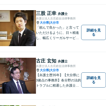
す。共に納得のいく解決を目
指しましょう。個人・法人と
もに対応可！お気軽にご相談
三股 正幸
弁護士
ください。【英語対応◎】
弁護士法人古庄総合法律事務所
大分県
大分市
|
「頼んで良かった」と言って
詳細を見
いただけるように、日々精進
る
し、幅広くリーガルサービス
をご提供していきます。
古庄 玄知
弁護士
弁護士法人古庄総合法律事務所
大分県
大分市
|
【弁護士歴35年】【大分県に
詳細を見
3拠点の事務所】各分野の法的
る
トラブルに精通した弁護士で
す。依頼者の心情にとことん
寄り添い、迅速な対応を目指
します。お気軽に相談しやす