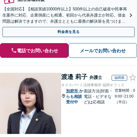
【全国対応】【相談実績10000件以上】500件以上の自己破産や民事再
生案件に対応、企業倒産にも精通。初回から代表弁護士が対応。借金
問題は解決できますので、弁護士とともに最善の解決策を見つけまし
ょう【初回相談無料】【法テラス利用可】
料金表を見る
電話でお問い合わせ
メールでお問い合わせ
渡邉 莉子
弁護士
福岡県
ネクスパート法律事務所 福岡オフィス
営業時間：0
別府市
か
面談方法(対面・
らも相談
電話・ビデオな
9:00~21:00
受付中
ど)は応相談
（平日）