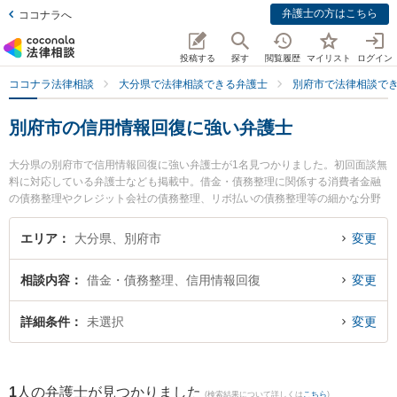
弁護士の方はこちら
ココナラへ
投稿する
探す
閲覧履歴
マイリスト
ログイン
ココナラ法律相談
大分県で法律相談できる弁護士
別府市で法律相談で
別府市の信用情報回復に強い弁護士
大分県の別府市で信用情報回復に強い弁護士が1名見つかりました。初回面談無
料に対応している弁護士なども掲載中。借金・債務整理に関係する消費者金融
の債務整理やクレジット会社の債務整理、リボ払いの債務整理等の細かな分野
での絞り込み検索もでき便利です。特に弁護士法人古庄総合法律事務所 別府支
部の山下 昇悟弁護士のプロフィール情報や弁護士費用、強みなどが注目されて
エリア
大分県、別府市
変更
います。『別府市で土日や夜間に発生した信用情報回復のトラブルを今すぐに
弁護士に相談したい』『信用情報回復のトラブル解決の実績豊富な近くの弁護
相談内容
借金・債務整理、信用情報回復
変更
士を検索したい』『初回相談無料で信用情報回復を法律相談できる別府市内の
弁護士に相談予約したい』などでお困りの相談者さんにおすすめです。
詳細条件
未選択
変更
1
人の弁護士が見つかりました
(検索結果について詳しくは
こちら
)