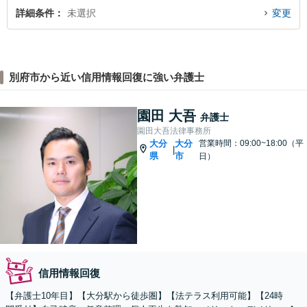
詳細条件
未選択
変更
別府市から近い信用情報回復に強い弁護士
園田 大吾
弁護士
園田大吾法律事務所
大分
大分
営業時間：09:00~18:00（平
|
県
市
日）
信用情報回復
【弁護士10年目】【大分駅から徒歩圏】【法テラス利用可能】【24時