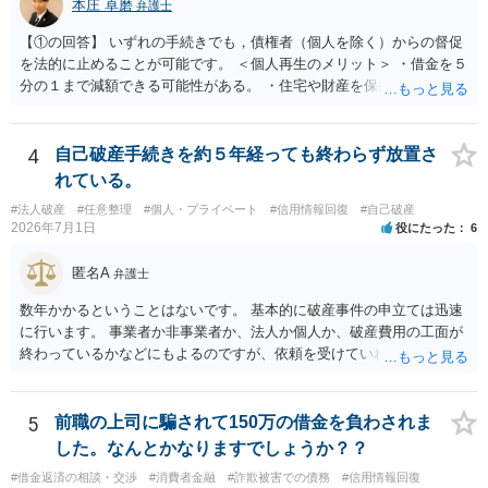
本庄 卓磨
弁護士
【①の回答】 いずれの手続きでも，債権者（個人を除く）からの督促
を法的に止めることが可能です。 ＜個人再生のメリット＞ ・借金を５
分の１まで減額できる可能性がある。 ・住宅や財産を保持できる（た
だし，条件あり）。 ・借金の理由は問われない。 ・自己破産よりも心
理的抵抗が小さい（個人差あり）。 ＜自己破産のメリット＞ ・税金等
の滞納分を除き，借金を返済する必要がなくなる。 【②の回答】 ・個
4
自己破産手続きを約５年経っても終わらず放置さ
人再生・破産ともに，信用情報に事故情報（いわゆるブラックリス
れている。
ト）として登録されますので，５年～１０年ほどは新たに借金をする
#法人破産
#任意整理
#個人・プライベート
#信用情報回復
#自己破産
ことはできません。また，住宅や店舗を借りる際，保証会社の審査も
2026年7月1日
役にたった
6
通らなくなるため，保証人を立てて契約する必要がある場合がありま
す。 ・ご家族名義の財産を処分する必要はありません。 ・個人再生・
匿名A
弁護士
破産ともに，返済が困難な状況に陥っている以上，事業継続は難しい
場合が多いです。もっとも，手続き終了後，新たに事業を行うことは
数年かかるということはないです。 基本的に破産事件の申立ては迅速
できます。 ・個人再生・破産ともに，裁判所で手続きを進める際に官
に行います。 事業者か非事業者か、法人か個人か、破産費用の工面が
報に掲載されます。そのため，第三者に知られる可能性はゼロではあ
終わっているかなどにもよるのですが、依頼を受けていれば責任が発
りませんが，官報をチェックしている人はほとんどいないと思われる
生してきますので、 早急の申立てを目指します。１年を過ぎるなら危
ため，知られる可能性は低いと思います。なお，戸籍などに載るので
険信号・異常信号と思って頂いて結構です。 もし、新しく依頼をされ
はないかと心配される方がおられますが，そのようなことはありませ
る場合は、 スケジュール感を確認してみてください。 ①●月●日受任
5
前職の上司に騙されて150万の借金を負わされま
ん。 ＜個人再生のデメリット＞ ・借金が減額されるとはいえ，３年～
通知発送→②１～２か月で返答かえってくる。報告書作成しはじめる
した。なんとかなりますでしょうか？？
５年間は返済を継続する必要がある。 ・所有している財産の価値が大
→③さらに１カ月程度をめどに裁判所に破産申立て など教えてくれる
きい場合，借金が減らない場合がある。 ＜自己破産のデメリット＞ ・
#借金返済の相談・交渉
#消費者金融
#詐欺被害での債務
#信用情報回復
と思います（個人破産で破産費用も確保できている場合の例示なの