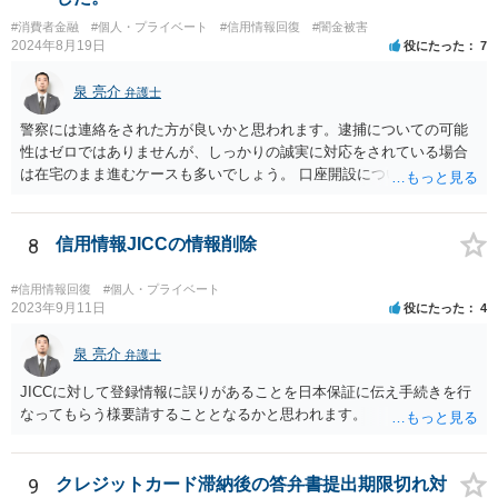
#消費者金融
#個人・プライベート
#信用情報回復
#闇金被害
2024年8月19日
役にたった
7
泉 亮介
弁護士
警察には連絡をされた方が良いかと思われます。逮捕についての可能
性はゼロではありませんが、しっかりの誠実に対応をされている場合
は在宅のまま進むケースも多いでしょう。 口座開設については銀行等
の対応次第ですが、凍結された名義と同名義の口座開設については断
られるケースも多いかと思われます。
8
信用情報JICCの情報削除
#信用情報回復
#個人・プライベート
2023年9月11日
役にたった
4
泉 亮介
弁護士
JICCに対して登録情報に誤りがあることを日本保証に伝え手続きを行
なってもらう様要請することとなるかと思われます。
9
クレジットカード滞納後の答弁書提出期限切れ対