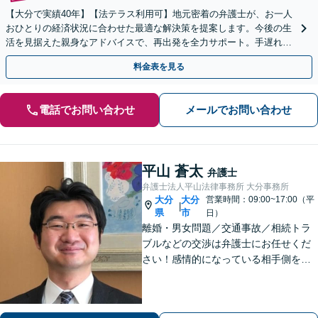
【大分で実績40年】【法テラス利用可】地元密着の弁護士が、お一人
おひとりの経済状況に合わせた最適な解決策を提案します。今後の生
活を見据えた親身なアドバイスで、再出発を全力サポート。手遅れに
なる前に、まずはご相談ください。【休日面談可】
料金表を見る
電話でお問い合わせ
メールでお問い合わせ
平山 蒼太
弁護士
弁護士法人平山法律事務所 大分事務所
大分
大分
営業時間：09:00~17:00（平
|
県
市
日）
離婚・男女問題／交通事故／相続トラ
ブルなどの交渉は弁護士にお任せくだ
さい！感情的になっている相手側を冷
静にさせ、落ち着いた解決へと導きま
す。【ビデオ面談可】どのような些細
なお悩みでもご相談ください。丁寧に