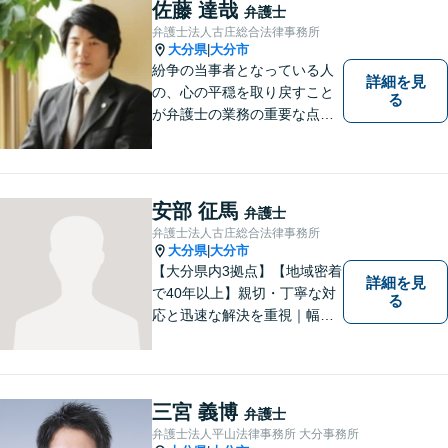
いアットホームな雰囲気の事
佐藤 達哉
弁護士
務所です。
弁護士法人古庄総合法律事務所
大分県
大分市
|
紛争の当事者となっている人
詳細を見
の、心の平穏を取り戻すこと
る
が弁護士の業務の重要な点と
考えています。
安部 征馬
弁護士
弁護士法人古庄総合法律事務所
大分県
大分市
|
【大分県内3拠点】【地域密着
詳細を見
で40年以上】親切・丁寧な対
る
応と迅速な解決を重視｜幅広
い法律問題に対応し、ご相談
者さまの不安に寄り添いなが
ら最善の解決を目指します
【別府・杵築にも拠点】
三宮 義博
弁護士
弁護士法人平山法律事務所 大分事務所