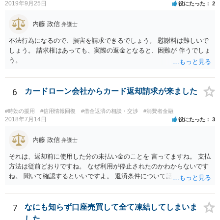
2019年9月25日
役にたった
2
借金の理由が問われ，場合によっては破産が認められない。 ・所有し
で、法人や積み立てが必要な場合はまた変わります。）
ている財産（２０万円以上の価値があるもの）は，原則として保持で
内藤 政信
きない。 【③の回答】 ３０万円～６０万円程度かと思います。 弁護
弁護士
士費用は分割で支払うことができる場合も多いので，弁護士と相談し
不法行為になるので、損害を請求できるでしょう。 慰謝料は難しいで
て支払いのスケジュールを決めます。 なお，ご依頼後は借金を返済す
しょう。 請求権はあっても、実際の返金となると、困難が 伴うでしょ
る必要はなくなるため，借金の返済に充てていた分を弁護士費用に充
う。
てることが可能です。 【④の回答】 手続上の注意点が多いため，ご自
身で進めることは相当難しく，リスクも伴います。 滞納が続くと訴訟
を起こされることもあり得るため，お早めに弁護士にご依頼されるこ
6
カードローン会社からカード返却請求が来ました
とをお勧めします。
#時効の援用
#信用情報回復
#借金返済の相談・交渉
#消費者金融
2018年7月14日
役にたった
3
内藤 政信
弁護士
それは、返却前に使用した分の未払い金のことを 言ってますね。 支払
方法は従前どおりですね。 なぜ利用が停止されたのかわからないです
ね。 聞いて確認するといいですよ。 返済条件について話し合う事は当
然にできます。
7
なにも知らず口座売買して全て凍結してしまいま
した。