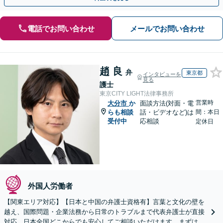
電話でお問い合わせ
メールでお問い合わせ
趙 良
弁
東京都
インタビューを
見る
護士
東京CITY LIGHT法律事務所
営業時
大分市
か
面談方法(対面・電
らも相談
話・ビデオなど)は
間：本日
受付中
応相談
定休日
外国人労働者
【関東エリア対応】【日本と中国の弁護士資格有】言葉と文化の壁を
越え、国際問題・企業法務から日常のトラブルまで代表弁護士が直接
対応。日本全国どこからでも安心してご相談いただけます。まずは一