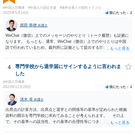
#外国人労働者
#外国人の訴訟支援
#海外企業との契約トラブル
2025年5月14日
役にたった
2
原田 恭徳
弁護士
WeChat（微信）上でのメッセージのやりとり（トーク履歴）も証拠に
なります。 もっとも、通常、WeChat（微信）上でのやりとりは中国
語で行われているため、裁判所に証拠として提出する際には日本語の
翻訳文も一緒に提出する必要があります。
4
専門学校から退学届にサインするように言われま
した
#外国人労働者
2023年12月28日
役にたった
2
清水 卓
弁護士
出席点の計算方法、出席点と退学との関係等の基準が定められた根拠
資料の開示を専門学校に求めてみることが考えられます。 その上
で、その基準への該当性、その基準の合理性等につき、さらなる精査
をしてみる方法もあります。 さらに、もし専門学校側があなたを強
引に退学処分にした場合には、裁判等で退学処分の有効性を争うこと