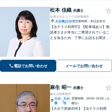
松本 佳織
弁護士
弁護士法人リブラ法律事務所
大分県
大分市
営業時間：本日定休日
|
【法テラス利用可】【駐車場あり】相
談者さまが本当にご希望されているこ
とを知るため、丁寧にお話をお聞きす
ることを大切にしております。真に望
ましい解決は何かを意識しながら、法
的なアドバイスをさせていただきま
す。お気軽にご相談ください【完全個
室】
電話でお問い合わせ
メールでお問い合わせ
麻生 昭一
弁護士
麻生法律事務所
大分
大分
営業時間：09:00~16:00（土
|
県
市
曜日）
【大分で実績40年】【法テラス利用