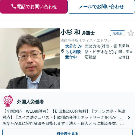
電話でお問い合わせ
メールでお問い合わせ
小杉 和
弁護士
京都府
法律事務所オフィス・エトワレ
営業時
大分市
か
面談方法(対面・電
らも相談
話・ビデオなど)は
間：本日
受付中
応相談
定休日
外国人労働者
【全国対応｜WEB面談可】【初回相談60分無料】【フランス語・英語
対応】【スイス法ジュリスト】欧州の弁護士ネットワークを活かし、
あなたが真に望む解決を目指します！法人・個人ともに相談多数。細
やかな連絡と粘り強い交渉を徹底【休日・夜間相談可】
料金表を見る