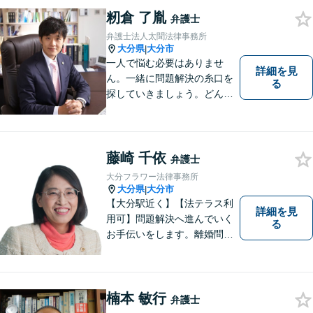
籾倉 了胤
弁護士
弁護士法人太聞法律事務所
大分県
大分市
|
一人で悩む必要はありませ
詳細を見
ん。一緒に問題解決の糸口を
る
探していきましょう。どんな
些細なことでも、まずはお気
軽にご相談ください。契約管
理、労務管理等の企業法務と
遺産分割、介護などの高齢社
藤崎 千依
弁護士
会問題に注力しております。
大分フラワー法律事務所
大分県
大分市
|
【大分駅近く】【法テラス利
詳細を見
用可】問題解決へ進んでいく
る
お手伝いをします。離婚問題
／借金問題／交通事故／刑事
事件／企業法務など、幅広い
法律トラブルに対応。【当日
相談可】分かりやすい言葉
楠本 敏行
弁護士
で、明確に判断をお示しし、