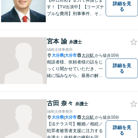
【即日対応】全力で弁護しま
詳細を見
す！【TV出演中】【リーズナ
る
ブルな費用】刑事事件、その
他各種悩みを誠心誠意サポー
ト！お気軽にご相談くださ
い！ 【夜間休日対応可】【大
宮本 諭
分駅４分】
弁護士
城崎法律事務所
大分県
大分市
大分駅
から徒歩10分
|
相談者様、依頼者様の話をじ
詳細を見
っくり聞かせていただき、一
る
緒に悩みながら、最善の解決
策をご提案させていただきま
す。まずは、お話を聞かせて
ください。
古田 奈々
弁護士
城崎法律事務所
大分県
大分市
大分駅
から徒歩10分
|
【法テラス可】離婚／相続／
詳細を見
犯罪者被害者支援に注力する
る
弁護士！依頼者の権利を守