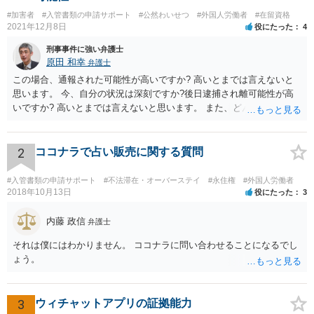
#加害者
#入管書類の申請サポート
#公然わいせつ
#外国人労働者
#在留資格
2021年12月8日
役にたった
4
刑事事件に強い弁護士
原田 和幸
弁護士
この場合、通報された可能性が高いですか? 高いとまでは言えないと
思います。 今、自分の状況は深刻ですか?後日逮捕され離可能性が高
いですか? 高いとまでは言えないと思います。 また、どんな犯罪をし
てしまいしまったでしょうか? 考えられるとすれば、建造物侵入罪あ
たりでしょうか。
2
ココナラで占い販売に関する質問
#入管書類の申請サポート
#不法滞在・オーバーステイ
#永住権
#外国人労働者
2018年10月13日
役にたった
3
内藤 政信
弁護士
それは僕にはわかりません。 ココナラに問い合わせることになるでし
ょう。
3
ウィチャットアプリの証拠能力