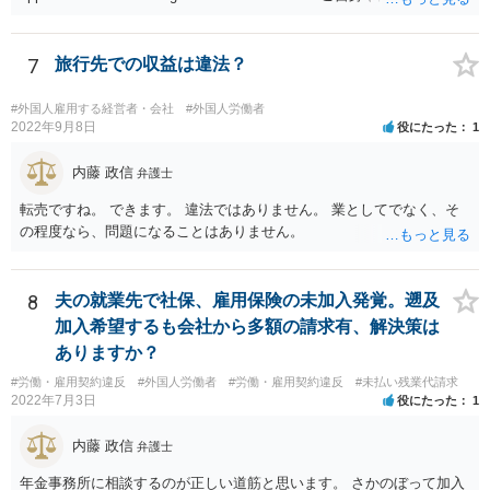
の申請ができない又は難しいのであれば、申請取次者の承認を受けて
いる弁護士や行政書士に相談されるのが良いです。
7
旅行先での収益は違法？
#外国人雇用する経営者・会社
#外国人労働者
2022年9月8日
役にたった
1
内藤 政信
弁護士
転売ですね。 できます。 違法ではありません。 業としてでなく、そ
の程度なら、問題になることはありません。
8
夫の就業先で社保、雇用保険の未加入発覚。遡及
加入希望するも会社から多額の請求有、解決策は
ありますか？
#労働・雇用契約違反
#外国人労働者
#労働・雇用契約違反
#未払い残業代請求
2022年7月3日
役にたった
1
内藤 政信
弁護士
年金事務所に相談するのが正しい道筋と思います。 さかのぼって加入