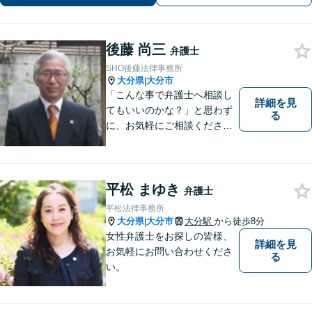
後藤 尚三
弁護士
SHO後藤法律事務所
大分県
大分市
|
「こんな事で弁護士へ相談し
詳細を見
てもいいのかな？」と思わず
る
に、お気軽にご相談くださ
い。
平松 まゆき
弁護士
平松法律事務所
大分県
大分市
大分駅
から徒歩8分
|
女性弁護士をお探しの皆様、
詳細を見
お気軽にお問い合わせくださ
る
い。