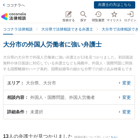
弁護士の方はこちら
ココナラへ
投稿する
探す
閲覧履歴
マイリスト
ログイン
ココナラ法律相談
大分県で法律相談できる弁護士
大分市で法律相談で
大分市の外国人労働者に強い弁護士
大分県の大分市で外国人労働者に強い弁護士が13名見つかりました。初回面談
無料や休日面談に対応している弁護士なども掲載中。外国人・国際問題に関係
する国際離婚やハーグ条約、国際結婚等の細かな分野での絞り込み検索もでき
便利です。特に大分フラワー法律事務所の巨瀬 慧人弁護士や弁護士法人リブラ
法律事務所の松本 佳織弁護士、麻生法律事務所の麻生 昭一弁護士のプロフィー
エリア
大分県、大分市
変更
ル情報や弁護士費用、強みなどが注目されています。『大分市で土日や夜間に
発生した外国人労働者のトラブルを今すぐに弁護士に相談したい』『外国人労
相談内容
外国人・国際問題、外国人労働者
変更
働者のトラブル解決の実績豊富な近くの弁護士を検索したい』『初回相談無料
で外国人労働者を法律相談できる大分市内の弁護士に相談予約したい』などで
お困りの相談者さんにおすすめです。
詳細条件
未選択
変更
13
人の弁護士が見つかりました
(検索結果について詳しくは
こちら
)