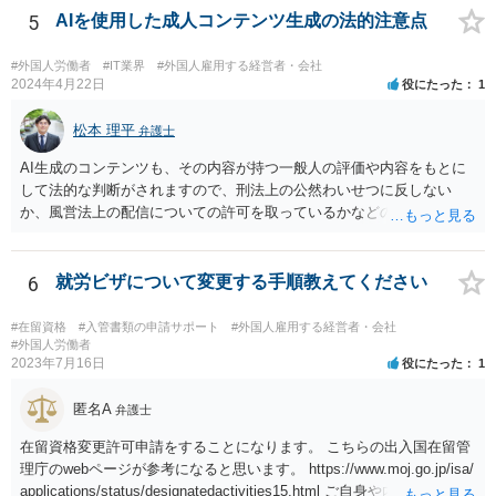
が考えられます。
5
AIを使用した成人コンテンツ生成の法的注意点
#外国人労働者
#IT業界
#外国人雇用する経営者・会社
2024年4月22日
役にたった
1
松本 理平
弁護士
AI生成のコンテンツも、その内容が持つ一般人の評価や内容をもとに
して法的な判断がされますので、刑法上の公然わいせつに反しない
か、風営法上の配信についての許可を取っているかなどの検討が必要
です。また、外国籍である場合には、風営法上の許可を得られるかど
うかの問題も生じます。
6
就労ビザについて変更する手順教えてください
#在留資格
#入管書類の申請サポート
#外国人雇用する経営者・会社
#外国人労働者
2023年7月16日
役にたった
1
匿名A
弁護士
在留資格変更許可申請をすることになります。 こちらの出入国在留管
理庁のwebページが参考になると思います。 https://www.moj.go.jp/isa/
applications/status/designatedactivities15.html ご自身や内定先企業で