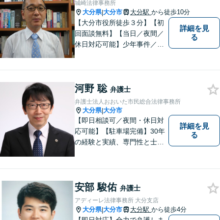
城崎法律事務所
問題解決をサポートいたしま
大分県
大分市
大分駅
から徒歩10分
|
す。
【大分市役所徒歩３分】【初
詳細を見
回面談無料】【当日／夜間／
る
休日対応可能】少年事件／家
事事件／労働事件を中心に、
幅広い法律トラブルに対応し
ています。全ての人に法的サ
河野 聡
ービスを受けられるべく、社
弁護士
会正義の実現のために最善を
弁護士法人おおいた市民総合法律事務所
尽くします。
大分県
大分市
|
【即日相談可／夜間・休日対
詳細を見
応可能】【駐車場完備】30年
る
の経験と実績、専門性と士業
連携を最大限に発揮して、常
に市民と共に、常に市民と友
にという気持ちで、お客様の
ニーズに応えます。常に市民
安部 駿佑
弁護士
に身近で親しみやすい弁護士
アディーレ法律事務所 大分支店
であり続けます。
大分県
大分市
大分駅
から徒歩4分
|