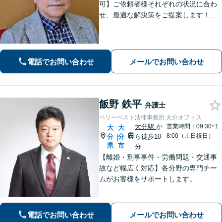
可】ご依頼者様それぞれの状況に合わ
せ、最適な解決策をご提案します！緊
急のご相談にも迅速に対応いたしま
す。一つひとつの問題に丁寧に向き合
い、解決までしっかりサポートしま
す。どうぞお気軽にお話しください。
電話でお問い合わせ
メールでお問い合わせ
【休日面談可】
飯野 鉄平
弁護士
ベリーベスト法律事務所 大分オフィス
大分駅
か
営業時間：09:30~1
大
大
8:00（土日祝日）
分
分
ら徒歩10
|
県
市
分
【離婚・刑事事件・労働問題・交通事
故など幅広く対応】各分野の専門チー
ムがお客様をサポートします。
電話でお問い合わせ
メールでお問い合わせ