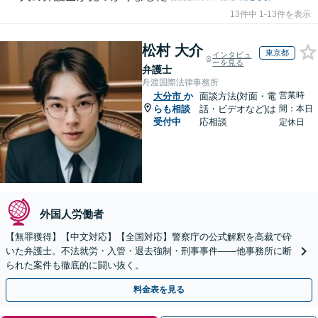
13件中 1-13件を表示
松村 大介
東京都
インタビュ
ーを見る
弁護士
舟渡国際法律事務所
営業時
大分市
か
面談方法(対面・電
らも相談
話・ビデオなど)は
間：本日
受付中
応相談
定休日
外国人労働者
【無罪獲得】【中文対応】【全国対応】警察庁の公式解釈を高裁で砕
いた弁護士。不法就労・入管・退去強制・刑事事件——他事務所に断
られた案件も徹底的に闘い抜く。
料金表を見る