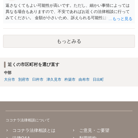
返さなくてもよい可能性が高いです。ただし、細かい事情によっては
異なる場合もありますので、不安であればお近くの法律相談に行って
みてください。 金額が小さいため、訴えられる可能性は低いと思われ
ます。
もっとみる
近くの市区町村を選び直す
中部
大分市
別府市
臼杵市
津久見市
杵築市
由布市
日出町
ココナラ法律相談について
ココナラ法律相談とは
ご意見・ご要望