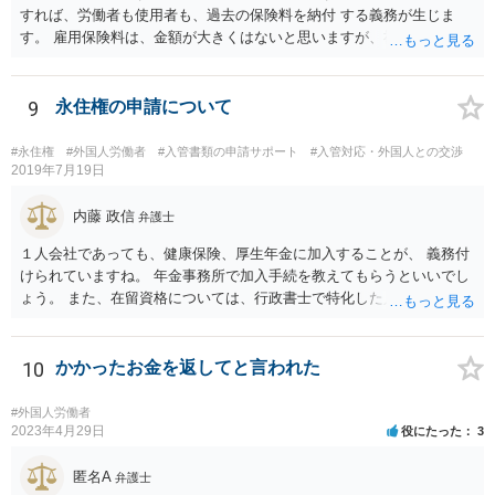
すれば、労働者も使用者も、過去の保険料を納付 する義務が生じま
す。 雇用保険料は、金額が大きくはないと思いますが、社会保険はか
な りの金額になるでしょう。 加入適用事業者なら罰則もあります。
難しい問題の一つなので、年金事務所および必要に応じて社労士にも
相談されるといいでしょう。
9
永住権の申請について
#永住権
#外国人労働者
#入管書類の申請サポート
#入管対応・外国人との交渉
2019年7月19日
内藤 政信
弁護士
１人会社であっても、健康保険、厚生年金に加入することが、 義務付
けられていますね。 年金事務所で加入手続を教えてもらうといいでし
ょう。 また、在留資格については、行政書士で特化した人が何人も い
るので、まずは、そこから情報を得る方が先ですね。 弁護士で得意な
人は少ないですね。
10
かかったお金を返してと言われた
#外国人労働者
2023年4月29日
役にたった
3
匿名A
弁護士