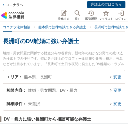
弁護士の方はこちら
ココナラへ
投稿する
探す
閲覧履歴
マイリスト
ログイン
ココナラ法律相談
熊本県で法律相談できる弁護士
長洲町で法律相談で
長洲町のDV離婚に強い弁護士
離婚・男女問題に関係する財産分与や養育費、親権等の細かな分野での絞り込
み検索もでき便利です。特に各弁護士のプロフィール情報や弁護士費用、強み
などが注目されています。『長洲町で土日や夜間に発生したDV離婚のトラブル
を今すぐに弁護士に相談したい』『DV離婚のトラブル解決の実績豊富な近くの
弁護士を検索したい』『初回相談無料でDV離婚を法律相談できる長洲町内の弁
エリア
熊本県、長洲町
変更
護士に相談予約したい』などでお困りの相談者さんにおすすめです。
相談内容
離婚・男女問題、DV・暴力
変更
詳細条件
未選択
変更
DV・暴力に強い長洲町から相談可能な弁護士