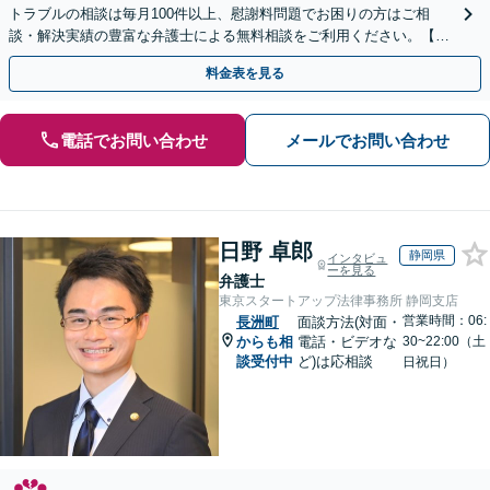
トラブルの相談は毎月100件以上、慰謝料問題でお困りの方はご相
談・解決実績の豊富な弁護士による無料相談をご利用ください。【不
倫相談は初回0円】【九州・沖縄エリア全域対応】
料金表を見る
電話でお問い合わせ
メールでお問い合わせ
日野 卓郎
静岡県
インタビュ
ーを見る
弁護士
東京スタートアップ法律事務所 静岡支店
営業時間：06:
長洲町
面談方法(対面・
からも相
電話・ビデオな
30~22:00（土
談受付中
ど)は応相談
日祝日）