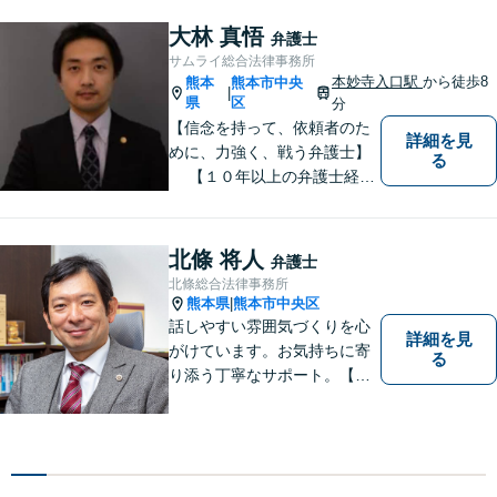
務整理をご提案【遺産相続の
ノウハウ多数】相続手続きか
大林 真悟
弁護士
ら遺言書までトータルサポー
サムライ総合法律事務所
ト【JR熊本駅から徒歩1分】
本妙寺入口駅
から徒歩8
熊本
熊本市中央
|
県
区
分
【信念を持って、依頼者のた
詳細を見
めに、力強く、戦う弁護士】
る
【１０年以上の弁護士経
験】 【①交通事故、②離婚
等の男女トラブル、③顧問弁
護の３つの分野に力を注ぐ弁
北條 将人
弁護士
護士】
北條総合法律事務所
熊本県
熊本市中央区
|
話しやすい雰囲気づくりを心
詳細を見
がけています。お気持ちに寄
る
り添う丁寧なサポート。【借
金・債務整理】将来を見据え
た最善策をご提案【労働・雇
用】証拠集めから手厚くサポ
ート。企業からのご相談も承
ります【交通事故】弁護士費