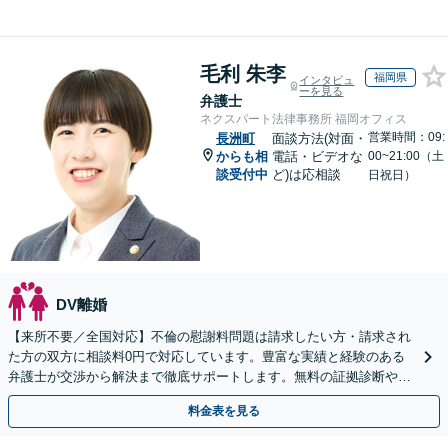
毛利 朱李
福岡県
インタビュ
ーを見る
弁護士
ネクスパート法律事務所 福岡オフィス
営業時間：09:
長洲町
面談方法(対面・
からも相
電話・ビデオな
00~21:00（土
談受付中
ど)は応相談
日祝日）
DV離婚
【来所不要／全国対応】不倫の慰謝料問題は請求したい方・請求され
た方の双方に相談料0円で対応しています。豊富な実績と経験のある
弁護士が交渉から解決まで徹底サポートします。無料の証拠診断や着
手金の返還保証もありますので安心してご相談ください。
料金表を見る