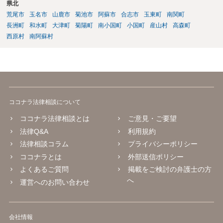
県北
荒尾市
玉名市
山鹿市
菊池市
阿蘇市
合志市
玉東町
南関町
長洲町
和水町
大津町
菊陽町
南小国町
小国町
産山村
高森町
西原村
南阿蘇村
ココナラ法律相談について
ココナラ法律相談とは
ご意見・ご要望
法律Q&A
利用規約
法律相談コラム
プライバシーポリシー
ココナラとは
外部送信ポリシー
よくあるご質問
掲載をご検討の弁護士の方
へ
運営へのお問い合わせ
会社情報