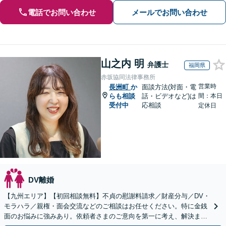
電話でお問い合わせ
メールでお問い合わせ
山之内 明
弁護士
福岡県
赤坂協同法律事務所
営業時
長洲町
か
面談方法(対面・電
らも相談
話・ビデオなど)は
間：本日
受付中
応相談
定休日
DV離婚
【九州エリア】【初回相談無料】不貞の慰謝料請求／財産分与／DV・
モラハラ／親権・面会交流などのご相談はお任せください。特に金銭
面のお悩みに強みあり。依頼者さまのご意向を第一に考え、解決まで