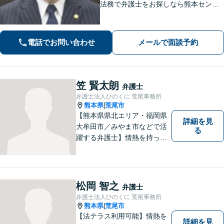
法務で弁護士をお探しなら熊本セント
ラル法律事務所(Tel: 096-288-2193)
へ。【LINE公式アカウント24時間予約
受付可】【休日・夜間相談可】
電話でお問い合わせ
メールで面談予約
笠 賢太朗
弁護士
弁護士法人ひのくに 荒尾事務所
熊本県
荒尾市
|
【熊本県県北エリア・福岡県
詳細を見
大牟田市／みやま市などで活
る
躍する弁護士】情熱を持って
依頼者のために全力を尽くす
ことをモットーに、皆様の問
題に1つ1つ丁寧に取り組みま
す。離婚 、相続、交通事故、
松岡 智之
弁護士
企業法務など幅広いお困りご
弁護士法人ひのくに 荒尾事務所
とに対応可能です！
熊本県
荒尾市
|
【法テラス利用可能】情熱を
詳細を見