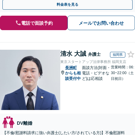
サポート【子連れ相談】【休日相談可】
料金表を見る
電話で面談予約
メールでお問い合わせ
清水 大誠
弁護士
福岡県
東京スタートアップ法律事務所 福岡支店
営業時間：06:
長洲町
面談方法(対面・
からも相
電話・ビデオな
30~22:00（土
談受付中
ど)は応相談
日祝日）
DV離婚
【不倫/慰謝料請求に強い弁護士(したい方/されている方)】不倫慰謝料