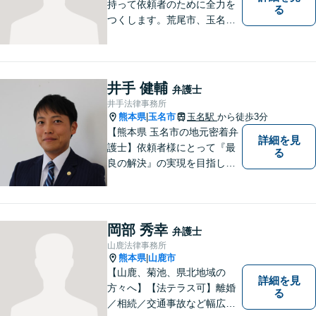
持って依頼者のために全力を
る
つくします。荒尾市、玉名郡
市などの県北や福岡県大牟田
市、みやま市なども対応可
能。個人、企業どちらの案件
にも対応可能ですのでお気軽
井手 健輔
弁護士
にご相談ください。【幅広い
井手法律事務所
案件のご相談可能】
熊本県
玉名市
玉名駅
から徒歩3分
|
【熊本県 玉名市の地元密着弁
詳細を見
護士】依頼者様にとって『最
る
良の解決』の実現を目指しま
す。お悩みの方はお気軽にご
相談ください。
岡部 秀幸
弁護士
山鹿法律事務所
熊本県
山鹿市
|
【山鹿、菊池、県北地域の
詳細を見
方々へ】【法テラス可】離婚
る
／相続／交通事故など幅広く