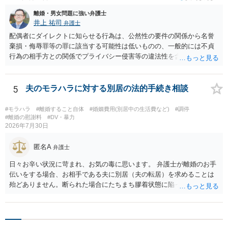
離婚・男女問題に強い弁護士
井上 祐司
弁護士
配偶者にダイレクトに知らせる行為は、公然性の要件の関係から名誉
棄損・侮辱罪等の罪に該当する可能性は低いものの、一般的には不貞
行為の相手方との関係でプライバシー侵害等の違法性を含む行為で
す。 そのため、そのことを知った相手方の夫婦関係への影響が大きい
ため、弁護士としては推奨しないことが一般的かと思います。
5
夫のモラハラに対する別居の法的手続き相談
#モラハラ
#離婚すること自体
#婚姻費用(別居中の生活費など)
#調停
#離婚の慰謝料
#DV・暴力
2026年7月30日
匿名A
弁護士
日々お辛い状況に苛まれ、お気の毒に思います。 弁護士が離婚のお手
伝いをする場合、お相手である夫に別居（夫の転居）を求めることは
殆どありません。断られた場合にたちまち膠着状態に陥ってしまうの
と、同居中の依頼者ご本人をますます窮地に陥らせてしまう可能性が
高いためです。 実務的には、ご相談者さまが転居する形で離婚協議等
を進める選択を採らざるを得ないことが圧倒的多数です。