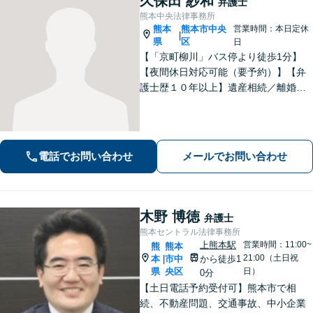
久保田 紗和
弁護士
熊本中央法律事務所
熊本
熊本市中央
営業時間：本日定休
|
県
区
日
【「京町柳川」バス停より徒歩1分】
【夜間休日対応可能（要予約）】【弁
護士歴１０年以上】遺産相続／離婚・
男女問題／労働問題などの分野に対応
可能。悩みを真剣に受け止め、共に闘
える弁護士であることを心がけていま
す。お気軽にご相談ください。
電話でお問い合わせ
メールでお問い合わせ
木野 博徳
弁護士
熊本セントラル法律事務所
上熊本駅
営業時間：11:00~
熊
熊本
21:00（土日祝
本
市中
から徒歩1
|
県
央区
日）
0分
【土日電話予約受付可】熊本市で相
続、不動産問題、交通事故、中小企業