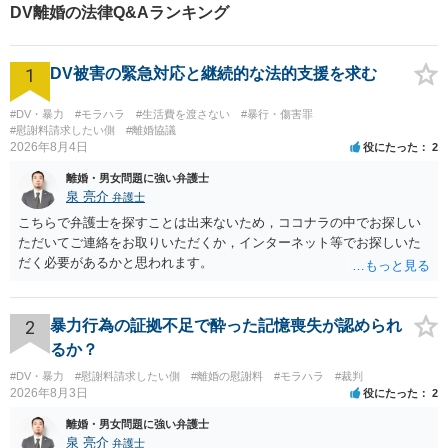
DV離婚の法律Q&Aランキング
用特約の利用可【夜間・休日
面談可】
1
DV被害の緊急対応と継続的な法的支援を求む
#DV・暴力
#モラハラ
#生活費を渡さない
#暴行・傷害罪
#慰謝料請求したい側
#離婚協議
2026年8月4日
役にたった
2
離婚・男女問題に強い弁護士
泉 亮介
弁護士
こちらで弁護士を探すことは出来ないため，ココナラの中でお探しい
ただいてご連絡をお取りいただくか，インターネット等でお探しいた
だく必要があるかと思われます。
2
暴力行為の証拠不足で酔った記憶喪失が認められ
るか？
#DV・暴力
#慰謝料請求したい側
#離婚の慰謝料
#モラハラ
#裁判
2026年8月3日
役にたった
2
離婚・男女問題に強い弁護士
泉 亮介
弁護士