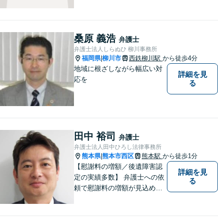
対応◎新しく生まれ変わった
「山鹿法律事務所」は、いっ
そう地域に法的サービスを提
供してまいります。お気軽に
桑原 義浩
弁護士
ご相談を！
弁護士法人しらぬひ 柳川事務所
福岡県
柳川市
西鉄柳川駅
から徒歩4分
|
地域に根ざしながら幅広い対
詳細を見
応を
る
田中 裕司
弁護士
弁護士法人田中ひろし法律事務所
熊本県
熊本市西区
熊本駅
から徒歩1分
|
【慰謝料の増額／後遺障害認
詳細を見
定の実績多数】 弁護士への依
る
頼で慰謝料の増額が見込めま
す【破産・任意整理・個人再
生に対応】ご希望に沿った債