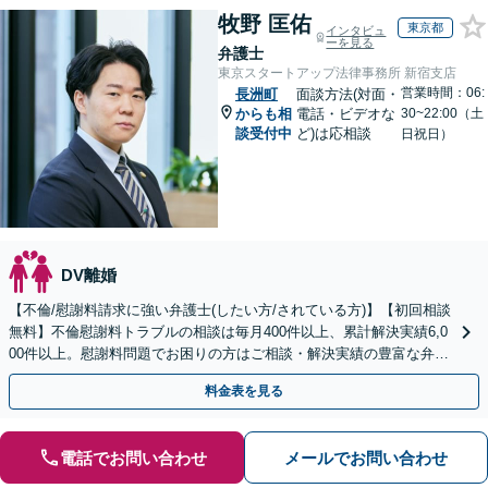
牧野 匡佑
東京都
インタビュ
ーを見る
弁護士
東京スタートアップ法律事務所 新宿支店
営業時間：06:
長洲町
面談方法(対面・
からも相
電話・ビデオな
30~22:00（土
談受付中
ど)は応相談
日祝日）
DV離婚
【不倫/慰謝料請求に強い弁護士(したい方/されている方)】【初回相談
無料】不倫慰謝料トラブルの相談は毎月400件以上、累計解決実績6,0
00件以上。慰謝料問題でお困りの方はご相談・解決実績の豊富な弁護
士による無料相談をご利用ください。
料金表を見る
電話でお問い合わせ
メールでお問い合わせ