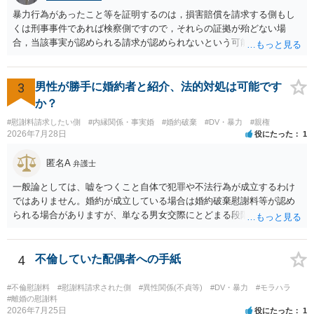
暴力行為があったこと等を証明するのは，損害賠償を請求する側もし
くは刑事事件であれば検察側ですので，それらの証拠が殆どない場
合，当該事実が認められる請求が認められないという可能性はあるで
しょう。
3
男性が勝手に婚約者と紹介、法的対処は可能です
か？
#慰謝料請求したい側
#内縁関係・事実婚
#婚約破棄
#DV・暴力
#親権
2026年7月28日
役にたった
1
匿名A
弁護士
一般論としては、嘘をつくこと自体で犯罪や不法行為が成立するわけ
ではありません。婚約が成立している場合は婚約破棄慰謝料等が認め
られる場合がありますが、単なる男女交際にとどまる段階の場合、独
身偽装その他貞操権侵害事案は別として、信頼関係破壊行為について
慰謝料は生じないことが多いと思われます。 お怒りはごもっともです
が、仮に交際を進めたとしても後に相手を信頼できなくなる可能性が
4
不倫していた配偶者への手紙
高かったということですので、むしろ結婚しなくてよかったと割り切
って、交際を終わらせるのがよいと思います。
#不倫慰謝料
#慰謝料請求された側
#異性関係(不貞等)
#DV・暴力
#モラハラ
#離婚の慰謝料
2026年7月25日
役にたった
1