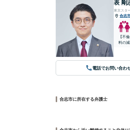
表 剛
東京スタ
合志
【不倫
料の減
電話でお問い合わ
合志市に所在する弁護士