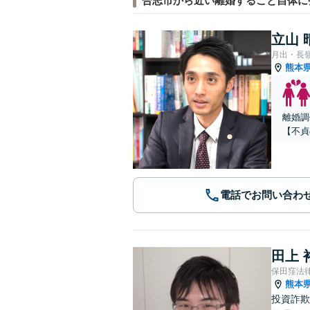
合志市から近い離婚すること自体に
立山 
月出・長
熊本
離婚調
【不貞
電話でお問い合わ
田上 
保田窪法
熊本
投資詐欺