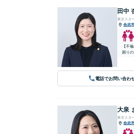
田中 
東京スタ
合志
【不倫
困りの
電話でお問い合わ
大泉 
東京スタ
合志