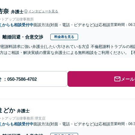
杏奈
弁護士
インタビューを見る
ートアップ法律事務所
市
からも相談受付中
面談方法(対面・電話・ビデオなど)は応相談
営業時間：06:3
離婚回避・合意交渉
料金表を見る
/慰謝料請求に強い弁護士(したい方/されている方)】不倫慰謝料トラブルの相
方はご相談・解決実績の豊富な弁護士による無料相談をご利用ください。【
せ
メール
まどか
弁護士
ートアップ法律事務所 堺支店
市
からも相談受付中
面談方法(対面・電話・ビデオなど)は応相談
営業時間：06:3