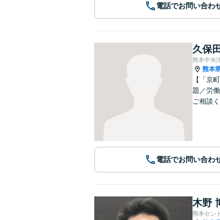
電話でお問い合わ
久保田
熊本中央
熊本
【「京町
題／労働
ご相談く
電話でお問い合わ
木野 
熊本セン