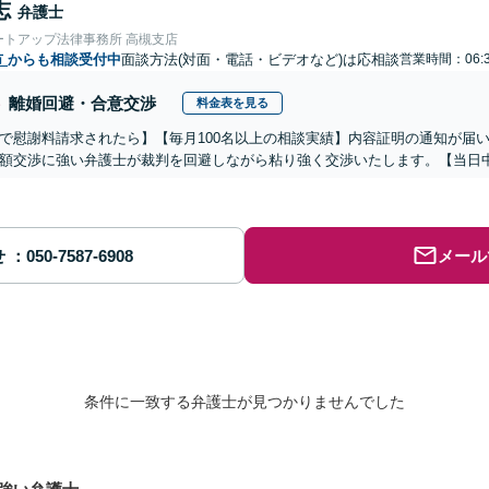
志
弁護士
ートアップ法律事務所 高槻支店
市
からも相談受付中
面談方法(対面・電話・ビデオなど)は応相談
営業時間：06:3
離婚回避・合意交渉
料金表を見る
で慰謝料請求されたら】【毎月100名以上の相談実績】内容証明の通知が届
額交渉に強い弁護士が裁判を回避しながら粘り強く交渉いたします。【当日中
せ
メール
条件に一致する弁護士が見つかりませんでした