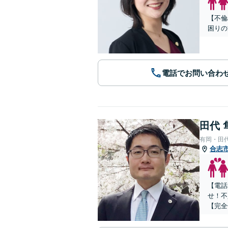
【不倫
困りの
電話でお問い合わ
田代 
有岡・田
合志
【電話
せ！不
【完全