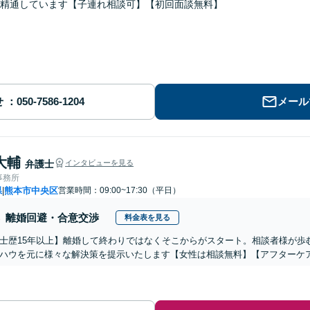
精通しています【子連れ相談可】【初回面談無料】
せ
メール
大輔
弁護士
インタビューを見る
事務所
県
熊本市中央区
営業時間：09:00~17:30（平日）
|
離婚回避・合意交渉
料金表を見る
士歴15年以上】離婚して終わりではなくそこからがスタート。相談者様が歩
ハウを元に様々な解決策を提示いたします【女性は相談無料】【アフターケ