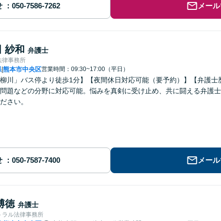
せ
メール
 紗和
弁護士
法律事務所
県
熊本市中央区
営業時間：09:30~17:00（平日）
|
柳川」バス停より徒歩1分】【夜間休日対応可能（要予約）】【弁護士
問題などの分野に対応可能。悩みを真剣に受け止め、共に闘える弁護士
ださい。
せ
メール
博徳
弁護士
トラル法律事務所