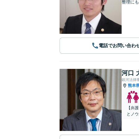
整理にも
電話でお問い合わ
河口 
銀河法律
熊本
【弁護
とノウ