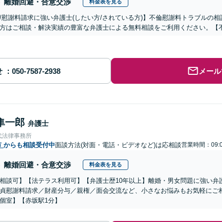
離婚回避・合意交渉
料金表を見る
/慰謝料請求に強い弁護士(したい方/されている方)】不倫慰謝料トラブルの相
方はご相談・解決実績の豊富な弁護士による無料相談をご利用ください。【
せ
メール
隼一郎
弁護士
代法律事務所
市
からも相談受付中
面談方法(対面・電話・ビデオなど)は応相談
営業時間：09:0
離婚回避・合意交渉
料金表を見る
相談可】【法テラス利用可】【弁護士歴10年以上】離婚・男女問題に強い弁
貞慰謝料請求／財産分与／親権／面会交流など、小さなお悩みもお気軽にご
個室】【赤坂駅1分】