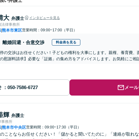
強い弁護士
晴大
弁護士
インタビューを見る
嶺法律事務所
県
熊本市東区
営業時間：09:00~17:00（平日）
|
離婚回避・合意交渉
料金表を見る
停の交渉はお任せください！子どもの権利を大事にします。親権、養育費、
の慰謝料請求】必要な「証拠」の集め方をアドバイスします。お気軽にご相
せ
メール
裕輝
弁護士
律事務所
県
熊本市中央区
営業時間：09:00~17:30（平日）
|
のことならお任せください！「儲かると聞いてたのに」「連絡が取れな