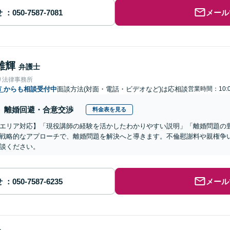
せ
メール
雄輝
弁護士
り法律事務所
市
からも相談受付中
面談方法(対面・電話・ビデオなど)は応相談
営業時間：10:0
離婚回避・合意交渉
料金表を見る
エリア対応】「現役講師の経験を活かしたわかりやすい説明」「離婚問題の
戦略的なアプローチで、離婚問題を解決へと導きます。不倫慰謝料や親権争
談ください。
せ
メール