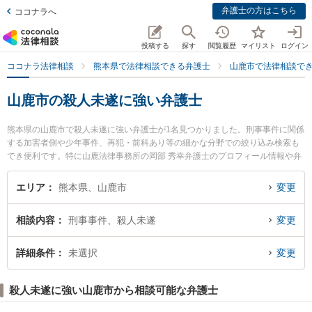
弁護士の方はこちら
ココナラへ
投稿する
探す
閲覧履歴
マイリスト
ログイン
ココナラ法律相談
熊本県で法律相談できる弁護士
山鹿市で法律相談で
山鹿市の殺人未遂に強い弁護士
熊本県の山鹿市で殺人未遂に強い弁護士が1名見つかりました。刑事事件に関係
する加害者側や少年事件、再犯・前科あり等の細かな分野での絞り込み検索も
でき便利です。特に山鹿法律事務所の岡部 秀幸弁護士のプロフィール情報や弁
護士費用、強みなどが注目されています。『山鹿市で土日や夜間に発生した殺
人未遂のトラブルを今すぐに弁護士に相談したい』『殺人未遂のトラブル解決
エリア
熊本県、山鹿市
変更
の実績豊富な近くの弁護士を検索したい』『初回相談無料で殺人未遂を法律相
談できる山鹿市内の弁護士に相談予約したい』などでお困りの相談者さんにお
相談内容
刑事事件、殺人未遂
変更
すすめです。
詳細条件
未選択
変更
殺人未遂に強い山鹿市から相談可能な弁護士