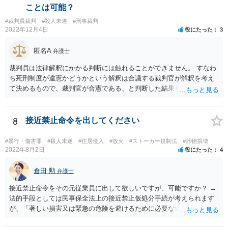
しれませんので、この方法なら死刑を行えるということになります。
ことは可能？
そのため、死刑にすべきではないということと、死刑の方法を絞首刑
#裁判員裁判
#殺人未遂
#刑事裁判
にすべきではない、という話は少し段階が違う話となると思います。
2022年12月4日
役にたった
3
匿名A
弁護士
裁判員は法律解釈にかかる判断には触れることができません。 すなわ
ち死刑制度が違憲かどうかという解釈は合議する裁判官が解釈を考え
て決めるもので、裁判官が合憲である、と判断した結果を前提として
量刑を決める必要があります。 裁判員は解釈を展開して評議を行うこ
とはできないものと考えられます。 裁判員の参加する刑事裁判に関す
る法律6条2項 前項に規定する場合において、次に掲げる裁判所の判断
8
接近禁止命令を出してください
は、構成裁判官の合議による。 一 法令の解釈に係る判断
#暴行・傷害罪
#殺人未遂
#住居侵入
#放火
#ストーカー規制法
#器物損壊
2022年8月2日
役にたった
4
倉田 勲
弁護士
接近禁止命令をその元従業員に出して欲しいですが、可能ですか？ →
法的手段としては民事保全法上の接近禁止仮処分手続が考えられます
が、「著しい損害又は緊急の危険を避けるために必要な場合」（保全
の必要性）であることを疎明する必要があります。この保全の必要性