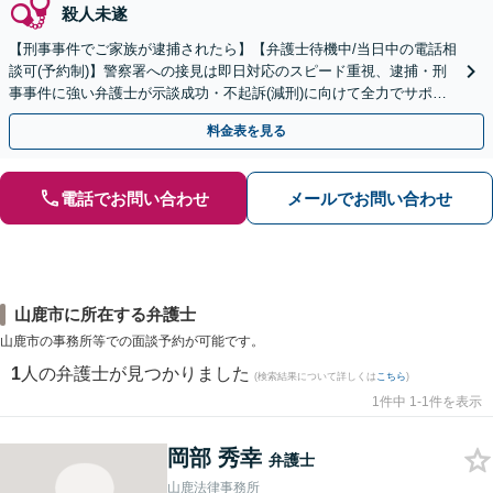
殺人未遂
【刑事事件でご家族が逮捕されたら】【弁護士待機中/当日中の電話相
談可(予約制)】警察署への接見は即日対応のスピード重視、逮捕・刑
事事件に強い弁護士が示談成功・不起訴(減刑)に向けて全力でサポー
トします。【加害者側の相談専門】
料金表を見る
電話でお問い合わせ
メールでお問い合わせ
山鹿市に所在する弁護士
山鹿市の事務所等での面談予約が可能です。
1
人の弁護士が見つかりました
(検索結果について詳しくは
こちら
)
1件中 1-1件を表示
岡部 秀幸
弁護士
山鹿法律事務所