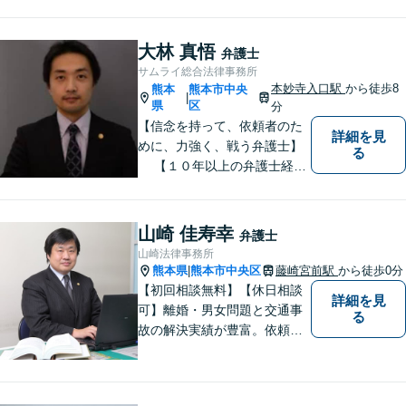
た最善策をご提案【労働・雇
用】証拠集めから手厚くサポ
ート。企業からのご相談も承
大林 真悟
弁護士
ります【交通事故】弁護士費
サムライ総合法律事務所
用特約の利用可【夜間・休日
本妙寺入口駅
から徒歩8
熊本
熊本市中央
|
面談可】
県
区
分
【信念を持って、依頼者のた
詳細を見
めに、力強く、戦う弁護士】
る
【１０年以上の弁護士経
験】 【①交通事故、②離婚
等の男女トラブル、③顧問弁
護の３つの分野に力を注ぐ弁
山崎 佳寿幸
弁護士
護士】
山崎法律事務所
熊本県
熊本市中央区
藤崎宮前駅
から徒歩0分
|
【初回相談無料】【休日相談
詳細を見
可】離婚・男女問題と交通事
る
故の解決実績が豊富。依頼者
様にとって力強い法的パート
ナーとして尽力いたします。
企業法務のご相談もお任せく