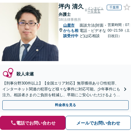
坪内 清久
千葉県
インタビュ
ーを見る
弁護士
Sfil法律事務所
営業時間：07:
山鹿市
面談方法(対面・
からも相
電話・ビデオな
00~21:59（土
談受付中
ど)は応相談
日祝日）
殺人未遂
【刑事分野300件以上】【全国エリア対応】無罪獲得あり◎性犯罪、
インターネット関連の犯罪など様々な事件に対応可能。少年事件にも
注力。相談者さまのご負担を軽減し、早期にご安心いただけるよう尽
力します【遠方のご依頼可】【裁判員裁判の経験あり】
料金表を見る
電話でお問い合わせ
メールでお問い合わせ