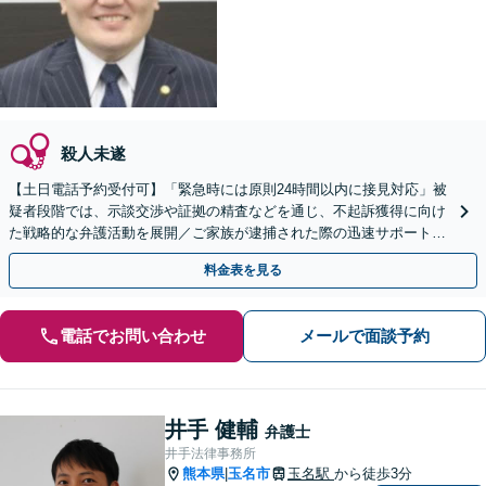
殺人未遂
【土日電話予約受付可】「緊急時には原則24時間以内に接見対応」被
疑者段階では、示談交渉や証拠の精査などを通じ、不起訴獲得に向け
た戦略的な弁護活動を展開／ご家族が逮捕された際の迅速サポート
【LINE24時間予約受付可】【休日・夜間相談可】
料金表を見る
電話でお問い合わせ
メールで面談予約
井手 健輔
弁護士
井手法律事務所
熊本県
玉名市
玉名駅
から徒歩3分
|