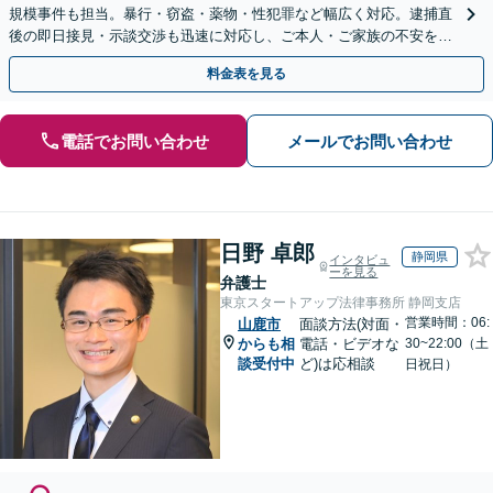
規模事件も担当。暴行・窃盗・薬物・性犯罪など幅広く対応。逮捕直
後の即日接見・示談交渉も迅速に対応し、ご本人・ご家族の不安を最
小限に抑えます。【初回相談可能】【WEB面談可能】
料金表を見る
電話でお問い合わせ
メールでお問い合わせ
日野 卓郎
静岡県
インタビュ
ーを見る
弁護士
東京スタートアップ法律事務所 静岡支店
営業時間：06:
山鹿市
面談方法(対面・
からも相
電話・ビデオな
30~22:00（土
談受付中
ど)は応相談
日祝日）