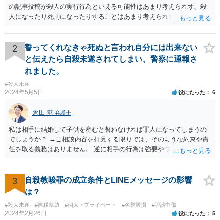
の記事投稿が殺人の実行行為といえる可能性はあまり考えられず、殺
人になったり死刑になったりすることはあまり考えられないように思
います。
2
誓ってくれなきゃ死ぬと言われ自分には出来ない
と伝えたら自殺未遂されてしまい、警察に通報さ
れました。
#殺人未遂
2024年5月5日
役にたった
6
倉田 勲
弁護士
私は相手に結婚して子供を産むと誓わなければ罪人になってしまうの
でしょうか？ →ご相談内容を拝見する限りでは、そのような約束や責
任を取る義務はありません。 逆に相手の行為は強要やつきまとい行為
に該当する可能性がありますので、そのような連絡が続くのであれば
あなたの側も警察にご相談された方がいいでしょう。
3
自殺教唆罪の成立条件とLINEメッセージの影響
は？
#殺人未遂
#自殺幇助
#個人・プライベート
#名誉毀損
#誹謗中傷
2024年2月26日
役にたった
5