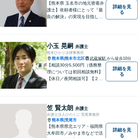
【熊本県 玉名市の地元密着弁
詳細を見
護士】依頼者様にとって『最
る
良の解決』の実現を目指しま
す。お悩みの方はお気軽にご
相談ください。
小玉 晃嗣
弁護士
熊本ひかり法律事務所
熊本県
熊本市北区
武蔵塚駅
から徒歩10分
|
【相談30分5,500円（債務整
詳細を見
理については初回相談無料】
る
【休日／夜間相談可】【２０
時まで電話予約受付対応】
【法律相談実績１０００件以
上】
笠 賢太朗
弁護士
弁護士法人ひのくに 荒尾事務所
熊本県
荒尾市
|
【熊本県県北エリア・福岡県
詳細を見
大牟田市／みやま市などで活
る