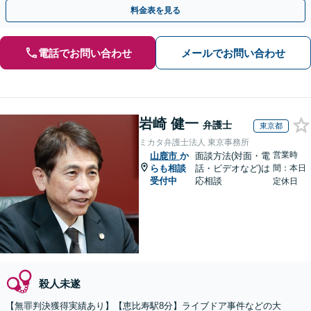
動を行います。
料金表を見る
電話でお問い合わせ
メールでお問い合わせ
岩崎 健一
弁護士
東京都
ミカタ弁護士法人 東京事務所
営業時
山鹿市
か
面談方法(対面・電
らも相談
話・ビデオなど)は
間：本日
受付中
応相談
定休日
殺人未遂
【無罪判決獲得実績あり】【恵比寿駅8分】ライブドア事件などの大