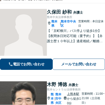
久保田 紗和
弁護士
熊本中央法律事務所
熊本
熊本市中央
営業時間：本日定休
|
県
区
日
【「京町柳川」バス停より徒歩1分】
【夜間休日対応可能（要予約）】【弁
護士歴１０年以上】遺産相続／離婚・
男女問題／労働問題などの分野に対応
可能。悩みを真剣に受け止め、共に闘
える弁護士であることを心がけていま
す。お気軽にご相談ください。
電話でお問い合わせ
メールでお問い合わせ
木野 博徳
弁護士
熊本セントラル法律事務所
上熊本駅
営業時間：11:00~
熊
熊本
21:00（土日祝
本
市中
から徒歩1
|
県
央区
日）
0分