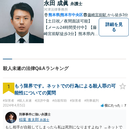
ださい。【熊本市中心部】地
永田 成眞
弁護士
域に密着した町医者みたいな
河津法律事務所
弁護士です。
熊本県
熊本市中央区
藤崎宮前駅
から徒歩3分
|
【土日祝／夜間面談可能】
詳細を見
【メール24時間受付中】【藤
る
崎宮前駅徒歩3分】熊本県内及
び周辺地域から法律相談受付
中です。交通事故・男女関係
等の問題から、刑事、経営者
の方の契約関係トラブルまで
幅広くご相談いただいており
殺人未遂の法律Q&Aランキング
ます。お気軽にご相談くださ
い。
1
もう限界です。ネットでの行為による殺人罪の可
能性についての質問
#加害者
#殺人未遂
#誹謗中傷
#自殺幇助
#加害者
#刑事裁判
2024年4月5日
役にたった
7
刑事事件に強い弁護士
稲葉 進太郎
弁護士
もし相手が自殺してしまったら私は死刑になりますよね？ →ネットで