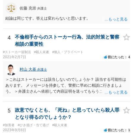
佐藤 充崇
弁護士
結論は同じです。答えは変わらないと思います。
4
不倫相手からのストーカー行為、法的対策と警察
相談の重要性
#ストーカー規制法
#殺人未遂
#個人・プライベート
2021年2月7日
役にたった
4
村山 大基
弁護士
＞これはストーカーには該当しないのでしょうか？ 該当する可能性は
あります。 メッセージを持参して、警察に早めに相談に行きましょ
う。 ＞弁護士さんへ依頼して内容証明を送ってもらうことは可能なの
でしょうか？ 可能です。ただ、内容証明というのは、「一定の内容の
書面を送ったことを証明する」郵便で、 相手の行動を止める、という
意味では通常の手紙同様の警告にしかなりません。 危害に対する心配
5
故意でなくとも、「死ね」と思っていたら殺人罪
もなさっておられますので、弁護士に依頼するかどうかはともかく、
となり得るのでしょうか？
まずは警察に相談に行くのが良いと思います。
#加害者
#ひき逃げ・当て逃げ
#殺人未遂
2023年9月8日
役にたった
1