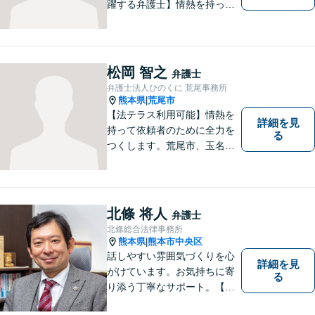
躍する弁護士】情熱を持って
依頼者のために全力を尽くす
ことをモットーに、皆様の問
題に1つ1つ丁寧に取り組みま
す。離婚 、相続、交通事故、
松岡 智之
弁護士
企業法務など幅広いお困りご
弁護士法人ひのくに 荒尾事務所
とに対応可能です！
熊本県
荒尾市
|
【法テラス利用可能】情熱を
詳細を見
持って依頼者のために全力を
る
つくします。荒尾市、玉名郡
市などの県北や福岡県大牟田
市、みやま市なども対応可
能。個人、企業どちらの案件
にも対応可能ですのでお気軽
北條 将人
弁護士
にご相談ください。【幅広い
北條総合法律事務所
案件のご相談可能】
熊本県
熊本市中央区
|
話しやすい雰囲気づくりを心
詳細を見
がけています。お気持ちに寄
る
り添う丁寧なサポート。【借
金・債務整理】将来を見据え