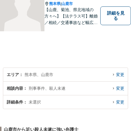
熊本県
山鹿市
|
【山鹿、菊池、県北地域の
詳細を見
方々へ】【法テラス可】離婚
る
／相続／交通事故など幅広く
対応◎新しく生まれ変わった
「山鹿法律事務所」は、いっ
そう地域に法的サービスを提
供してまいります。お気軽に
ご相談を！
エリア
熊本県、山鹿市
変更
相談内容
刑事事件、殺人未遂
変更
詳細条件
未選択
変更
山鹿市から近い殺人未遂に強い弁護士