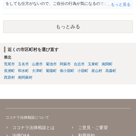
をしても仕方がないので、ご自分の行為が気になるのであれば、何を
して、どう人を死なせてしまったかもしれないのか書いて質問をする
か、直接弁護士に相談に行くかしたほうがいいと思います。 殺人罪に
なりうる事故の態様だと、自転車が改造自転車か何かで時速１００キ
もっとみる
ロや１５０キロくらい出していれば殺人罪の実行行為性は認められる
と思いますので、殺人罪が成立しえますが・・・ 思いつく限りの例を
全て挙げるのは不可能ではあります。 ＞私は決して人を殺そうと思っ
て危険な運転をしたわけではありま＞せん。 殺人罪の故意は、「自分
近くの市区町村を選び直す
の危険な運転で誰か人が死んでも構わない」くらいで成立します。そ
県北
して自分でそう思っていなくても、客観的に人が死んでもおかしくな
い危険行為を、危険だと知っていてやると故意は認められてしまう可
荒尾市
玉名市
山鹿市
菊池市
阿蘇市
合志市
玉東町
南関町
能性が高いです。人を殺そうという意欲までは不要です。
長洲町
和水町
大津町
菊陽町
南小国町
小国町
産山村
高森町
西原村
南阿蘇村
ココナラ法律相談について
ココナラ法律相談とは
ご意見・ご要望
法律Q&A
利用規約