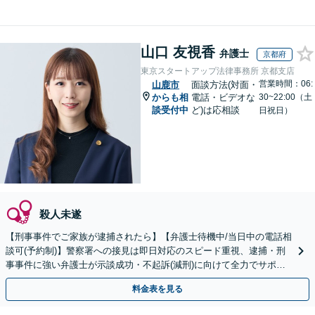
山口 友視香
弁護士
京都府
東京スタートアップ法律事務所 京都支店
営業時間：06:
山鹿市
面談方法(対面・
からも相
電話・ビデオな
30~22:00（土
談受付中
ど)は応相談
日祝日）
殺人未遂
【刑事事件でご家族が逮捕されたら】【弁護士待機中/当日中の電話相
談可(予約制)】警察署への接見は即日対応のスピード重視、逮捕・刑
事事件に強い弁護士が示談成功・不起訴(減刑)に向けて全力でサポー
トします。【加害者側の相談専門】
料金表を見る