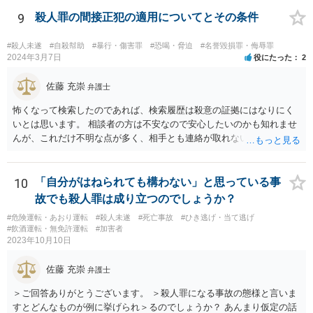
のハードルは一般的に高いので、過去に支店に来て営業妨害を現にし
たことがあるなどの会社に著しい損害や緊急の危険が生じることを裏
9
殺人罪の間接正犯の適用についてとその条件
付ける事情がなければ保全の必要性が認められる可能性は低いと思わ
れます。この場では一般的な回答しかできませんので、法務担当の方
#殺人未遂
#自殺幇助
#暴行・傷害罪
#恐喝・脅迫
#名誉毀損罪・侮辱罪
とよくご相談ください。
2024年3月7日
役にたった
2
佐藤 充崇
弁護士
怖くなって検索したのであれば、検索履歴は殺意の証拠にはなりにく
いとは思います。 相談者の方は不安なので安心したいのかも知れませ
んが、これだけ不明な点が多く、相手とも連絡が取れないとなると、
多分相談者の方が安心する結論は出せないでしょう。気持ちはお察し
しますが・・・ それでもどうしても気になるようなら、弁護士に予約
取って相談すべきです。 正直、今後こういうことをしないよう気を付
10
「自分がはねられても構わない」と思っている事
けて、あとは警察が来たり民事訴訟の訴状等が家に届いたらその時考
故でも殺人罪は成り立つのでしょうか？
えるしかないように思います。
#危険運転・あおり運転
#殺人未遂
#死亡事故
#ひき逃げ・当て逃げ
#飲酒運転・無免許運転
#加害者
2023年10月10日
佐藤 充崇
弁護士
＞ご回答ありがとうございます。 ＞殺人罪になる事故の態様と言いま
すとどんなものが例に挙げられ＞るのでしょうか？ あんまり仮定の話