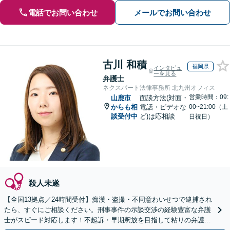
電話でお問い合わせ
メールでお問い合わせ
古川 和積
福岡県
インタビュ
ーを見る
弁護士
ネクスパート法律事務所 北九州オフィス
営業時間：09:
山鹿市
面談方法(対面・
からも相
電話・ビデオな
00~21:00（土
談受付中
ど)は応相談
日祝日）
殺人未遂
【全国13拠点／24時間受付】痴漢・盗撮・不同意わいせつで逮捕され
たら、すぐにご相談ください。刑事事件の示談交渉の経験豊富な弁護
士がスピード対応します！不起訴・早期釈放を目指して粘りの弁護活