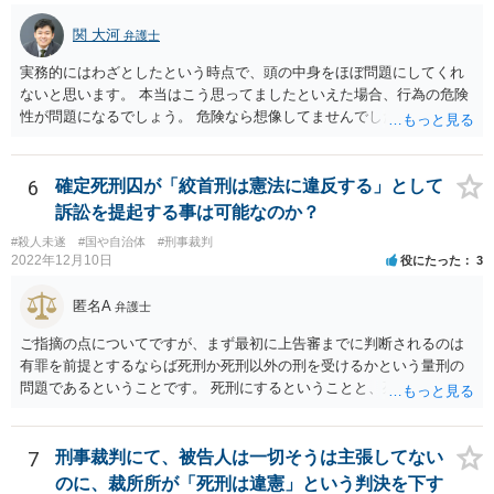
関 大河
弁護士
実務的にはわざとしたという時点で、頭の中身をほぼ問題にしてくれ
ないと思います。 本当はこう思ってましたといえた場合、行為の危険
性が問題になるでしょう。 危険なら想像してませんでしたはなかなか
難しいと思いますよ。
6
確定死刑囚が「絞首刑は憲法に違反する」として
訴訟を提起する事は可能なのか？
#殺人未遂
#国や自治体
#刑事裁判
2022年12月10日
役にたった
3
匿名A
弁護士
ご指摘の点についてですが、まず最初に上告審までに判断されるのは
有罪を前提とするならば死刑か死刑以外の刑を受けるかという量刑の
問題であるということです。 死刑にするということと、死刑の方法に
ついて問題視するというのはレベルが違います。 死刑が合憲であると
いう前提としても、仮に絞首刑が残虐な方法であって憲法に違反する
ならば絞首刑によっては死刑にすることができません。 例えば薬を飲
7
刑事裁判にて、被告人は一切そうは主張してない
ませることによって死に至らしめる方法は残虐ではない、となるかも
のに、裁所所が「死刑は違憲」という判決を下す