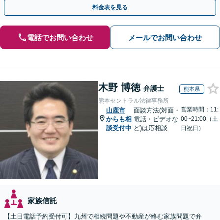
言書／使い込み／寄与分／遺留分／相続放棄【完全個室】
料金表を見る
電話でお問い合わせ
メールでお問い合わせ
木野 博徳
弁護士
熊本県
熊本セントラル法律事務所
営業時間：11:
山鹿市
面談方法(対面・
からも相
電話・ビデオな
00~21:00（土
談受付中
ど)は応相談
日祝日）
家族信託
【土日電話予約受付可】九州で相続問題や不動産が絡む家族問題で弁