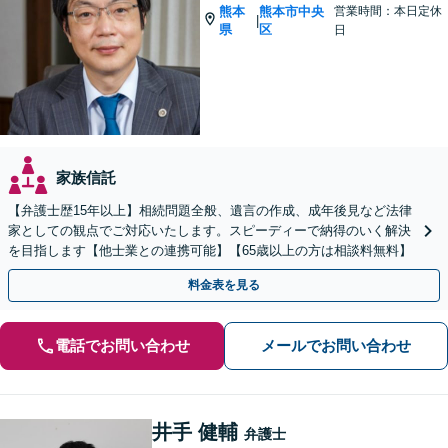
熊本
熊本市中央
営業時間：本日定休
|
県
区
日
家族信託
【弁護士歴15年以上】相続問題全般、遺言の作成、成年後見など法律
家としての観点でご対応いたします。スピーディーで納得のいく解決
を目指します【他士業との連携可能】【65歳以上の方は相談料無料】
料金表を見る
電話でお問い合わせ
メールでお問い合わせ
井手 健輔
弁護士