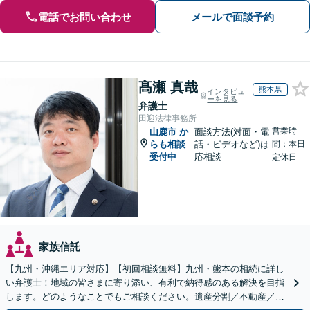
電話でお問い合わせ
メールで面談予約
髙瀬 真哉
熊本県
インタビュ
ーを見る
弁護士
田迎法律事務所
営業時
山鹿市
か
面談方法(対面・電
らも相談
話・ビデオなど)は
間：本日
受付中
応相談
定休日
家族信託
【九州・沖縄エリア対応】【初回相談無料】九州・熊本の相続に詳し
い弁護士！地域の皆さまに寄り添い、有利で納得感のある解決を目指
します。どのようなことでもご相談ください。遺産分割／不動産／遺