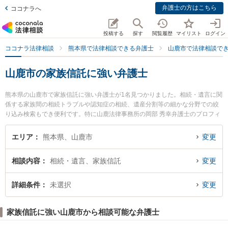
弁護士の方はこちら
ココナラへ
投稿する
探す
閲覧履歴
マイリスト
ログイン
ココナラ法律相談
熊本県で法律相談できる弁護士
山鹿市で法律相談で
山鹿市の家族信託に強い弁護士
熊本県の山鹿市で家族信託に強い弁護士が1名見つかりました。相続・遺言に関
係する家族間の相続トラブルや認知症の相続、遺産分割等の細かな分野での絞
り込み検索もでき便利です。特に山鹿法律事務所の岡部 秀幸弁護士のプロフィ
ール情報や弁護士費用、強みなどが注目されています。『山鹿市で土日や夜間
に発生した家族信託のトラブルを今すぐに弁護士に相談したい』『家族信託の
エリア
熊本県、山鹿市
変更
トラブル解決の実績豊富な近くの弁護士を検索したい』『初回相談無料で家族
信託を法律相談できる山鹿市内の弁護士に相談予約したい』などでお困りの相
相談内容
相続・遺言、家族信託
変更
談者さんにおすすめです。
詳細条件
未選択
変更
家族信託に強い山鹿市から相談可能な弁護士