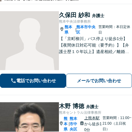
久保田 紗和
弁護士
熊本中央法律事務所
熊本
熊本市中央
営業時間：本日定休
|
県
区
日
【「京町柳川」バス停より徒歩1分】
【夜間休日対応可能（要予約）】【弁
護士歴１０年以上】遺産相続／離婚・
男女問題／労働問題などの分野に対応
可能。悩みを真剣に受け止め、共に闘
える弁護士であることを心がけていま
す。お気軽にご相談ください。
電話でお問い合わせ
メールでお問い合わせ
木野 博徳
弁護士
熊本セントラル法律事務所
上熊本駅
営業時間：11:00~
熊
熊本
21:00（土日祝
本
市中
から徒歩1
|
県
央区
日）
0分