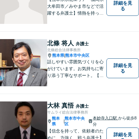
詳細を見
大牟田市／みやま市などで活
る
躍する弁護士】情熱を持って
依頼者のために全力を尽くす
ことをモットーに、皆様の問
題に1つ1つ丁寧に取り組みま
す。離婚 、相続、交通事故、
北條 将人
弁護士
企業法務など幅広いお困りご
北條総合法律事務所
とに対応可能です！
熊本県
熊本市中央区
|
話しやすい雰囲気づくりを心
詳細を見
がけています。お気持ちに寄
る
り添う丁寧なサポート。【借
金・債務整理】将来を見据え
た最善策をご提案【労働・雇
用】証拠集めから手厚くサポ
ート。企業からのご相談も承
大林 真悟
弁護士
ります【交通事故】弁護士費
サムライ総合法律事務所
用特約の利用可【夜間・休日
本妙寺入口駅
から徒歩8
熊本
熊本市中央
|
面談可】
県
区
分
【信念を持って、依頼者のた
詳細を見
めに、力強く、戦う弁護士】