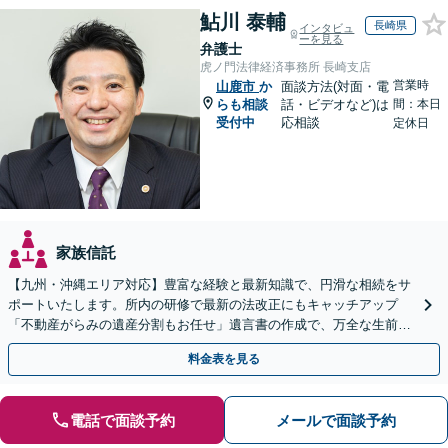
鮎川 泰輔
長崎県
インタビュ
ーを見る
弁護士
虎ノ門法律経済事務所 長崎支店
営業時
山鹿市
か
面談方法(対面・電
らも相談
話・ビデオなど)は
間：本日
受付中
応相談
定休日
家族信託
【九州・沖縄エリア対応】豊富な経験と最新知識で、円滑な相続をサ
ポートいたします。所内の研修で最新の法改正にもキャッチアップ
「不動産がらみの遺産分割もお任せ」遺言書の作成で、万全な生前対
策をおこないましょう【夜間・休日面談可】
料金表を見る
電話で面談予約
メールで面談予約