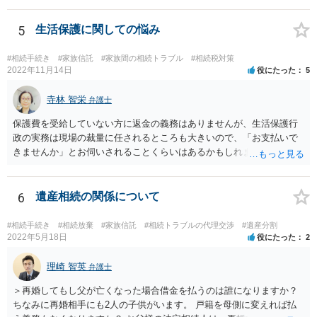
5
生活保護に関しての悩み
#相続手続き
#家族信託
#家族間の相続トラブル
#相続税対策
2022年11月14日
役にたった
5
寺林 智栄
弁護士
保護費を受給していない方に返金の義務はありませんが、生活保護行
政の実務は現場の裁量に任されるところも大きいので、「お支払いで
きませんか」とお伺いされることくらいはあるかもしれません。 通報
するかどうかは、あなたとお父さんの妹さんとの関係などを総合的に
考えてご判断いただくのが良いと思います。
6
遺産相続の関係について
#相続手続き
#相続放棄
#家族信託
#相続トラブルの代理交渉
#遺産分割
2022年5月18日
役にたった
2
理崎 智英
弁護士
＞再婚してもし父が亡くなった場合借金を払うのは誰になりますか？
ちなみに再婚相手にも2人の子供がいます。 戸籍を母側に変えれば払