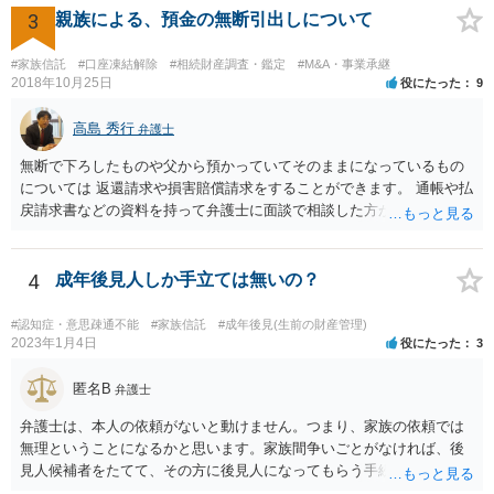
3
親族による、預金の無断引出しについて
#家族信託
#口座凍結解除
#相続財産調査・鑑定
#M&A・事業承継
2018年10月25日
役にたった
9
高島 秀行
弁護士
無断で下ろしたものや父から預かっていてそのままになっているもの
については 返還請求や損害賠償請求をすることができます。 通帳や払
戻請求書などの資料を持って弁護士に面談で相談した方がよいと思い
ます。
4
成年後見人しか手立ては無いの？
#認知症・意思疎通不能
#家族信託
#成年後見(生前の財産管理)
2023年1月4日
役にたった
3
匿名B
弁護士
弁護士は、本人の依頼がないと動けません。つまり、家族の依頼では
無理ということになるかと思います。家族間争いごとがなければ、後
見人候補者をたてて、その方に後見人になってもらう手続をすすめた
ほうが、今後もいろいろやりやすくなると思います。