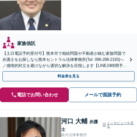
家族信託
【土日電話予約受付可】熊本市で相続問題や不動産が絡む家族問題で
弁護士をお探しなら熊本セントラル法律事務所(Tel: 096-288-2193)へ
／感情的対立を避けながら適切な解決を目指します【LINE24時間予約
受付可】【休日・夜間相談可】
料金表を見る
電話でお問い合わせ
メールで面談予約
河口 大輔
弁護
インタビューを見
る
士
銀河法律事務所