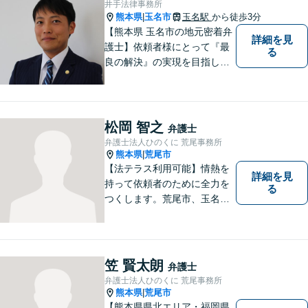
井手法律事務所
熊本県
玉名市
玉名駅
から徒歩3分
|
【熊本県 玉名市の地元密着弁
詳細を見
護士】依頼者様にとって『最
る
良の解決』の実現を目指しま
す。お悩みの方はお気軽にご
相談ください。
松岡 智之
弁護士
弁護士法人ひのくに 荒尾事務所
熊本県
荒尾市
|
【法テラス利用可能】情熱を
詳細を見
持って依頼者のために全力を
る
つくします。荒尾市、玉名郡
市などの県北や福岡県大牟田
市、みやま市なども対応可
能。個人、企業どちらの案件
にも対応可能ですのでお気軽
笠 賢太朗
弁護士
にご相談ください。【幅広い
弁護士法人ひのくに 荒尾事務所
案件のご相談可能】
熊本県
荒尾市
|
【熊本県県北エリア・福岡県