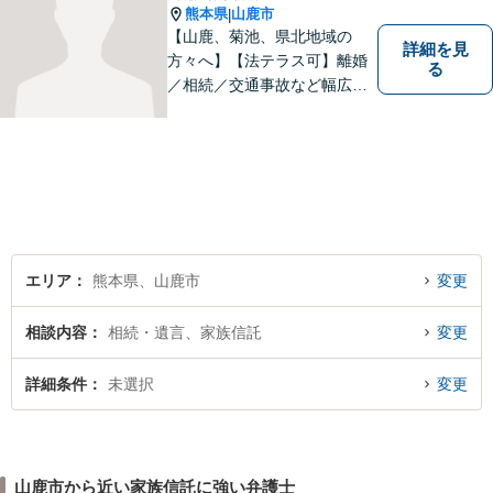
熊本県
山鹿市
|
【山鹿、菊池、県北地域の
詳細を見
方々へ】【法テラス可】離婚
る
／相続／交通事故など幅広く
対応◎新しく生まれ変わった
「山鹿法律事務所」は、いっ
そう地域に法的サービスを提
供してまいります。お気軽に
ご相談を！
エリア
熊本県、山鹿市
変更
相談内容
相続・遺言、家族信託
変更
詳細条件
未選択
変更
山鹿市から近い家族信託に強い弁護士