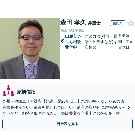
森田 孝久
弁護士
福岡県
森田法律事務所
営業時
山鹿市
か
面談方法(対面・電
らも相談
話・ビデオなど)は
間：本日
受付中
応相談
定休日
家族信託
九州・沖縄エリア対応【弁護士歴25年以上】親族が争わないための遺
言書を作りたい／遺言を執行してほしい／遺産の取り分に納得がいか
ないなど、相続全般のお悩みは、経験豊富な弁護士にお任せを。複雑
な問題も粘り強く対応し、解決に導きます。
料金表を見る