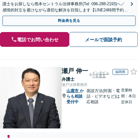
護士をお探しなら熊本セントラル法律事務所(Tel: 096-288-2193)へ／
感情的対立を避けながら適切な解決を目指します【LINE24時間予約受
付可】【休日・夜間相談可】
料金表を見る
電話でお問い合わせ
メールで面談予約
瀬戸 伸一
福岡県
インタビュ
ーを見る
弁護士
瀬戸法律事務所
営業時
山鹿市
か
面談方法(対面・電
らも相談
話・ビデオなど)は
間：本日
受付中
応相談
定休日