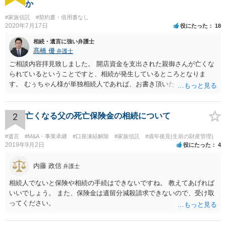
か
#家族信託
#契約書・借用書なし
2020年7月17日
役にたった
18
相続・遺言に強い弁護士
髙橋 優
弁護士
ご相談内容拝見致しました。 開店資金を支出された親御さんが亡くな
られているということですと、相続が発生しているところとなりま
す。 むぅちゃん様が単独相続人であれば、お書き頂いたような方法で
ご主人に書面を書いてもらうことで対応は可能かと思います。 他にも
相続人おられるということであれば、他の相続人との協議が必要とな
るところです。 また、当該点とは別にご主人から貸付ではなく贈与で
2
亡くなる父の死亡保険金の相続について
あると主張される可能性がございます。 その場合には、貸付であるこ
とを伺わせる事情をどれだけ積み重ねることが出来るか、というとこ
#遺言
#M&A・事業承継
#口座凍結解除
#家族信託
#成年後見(生前の財産管理)
ろとなります。 返済の事実や、返済を約束するメール等です。 金額の
2019年9月2日
役にたった
4
大きさや状況を考えると、一つ一つの問題を解決し、万が一に備えて
おく方が宜しいかと思います。 緊急という訳ではないかと思います
内藤 政信
弁護士
が、事前準備が早い方が有効な手段が増える傾向にありますので、早
相続人でないと保険や相続の手続はできないですね。 教えてあげれば
目に弁護士を入れられることを御検討頂くと良いかと思います。
いいでしょう。 また、保険金は遺留分減殺請求できないので、受け取
ってください。