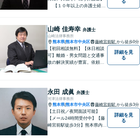
る
【１０年以上の弁護士経
験】 【①交通事故、②離婚
等の男女トラブル、③顧問弁
護の３つの分野に力を注ぐ弁
山崎 佳寿幸
弁護士
護士】
山崎法律事務所
熊本県
熊本市中央区
藤崎宮前駅
から徒歩0分
|
【初回相談無料】【休日相談
詳細を見
可】離婚・男女問題と交通事
る
故の解決実績が豊富。依頼者
様にとって力強い法的パート
ナーとして尽力いたします。
企業法務のご相談もお任せく
ださい。【熊本市中心部】地
永田 成眞
弁護士
域に密着した町医者みたいな
河津法律事務所
弁護士です。
熊本県
熊本市中央区
藤崎宮前駅
から徒歩3分
|
【土日祝／夜間面談可能】
詳細を見
【メール24時間受付中】【藤
る
崎宮前駅徒歩3分】熊本県内及
び周辺地域から法律相談受付
中です。交通事故・男女関係