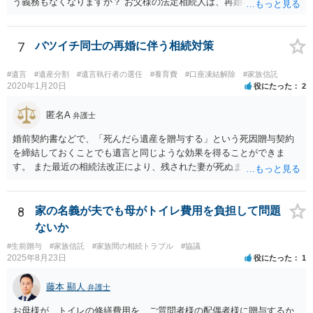
う義務もなくなりますか？ お父様の法定相続人は、再婚相手とご相談
者様なので、お父様の借金はご相談者様も相続することになります。
戸籍がどこにあるのかは関係ありません。 ただし、お父様が亡くなっ
たことを知ってから３か月以内に家庭裁判所にて「相続放棄」の手続
7
バツイチ同士の再婚に伴う相続対策
をすれば、ご相談者様はお父様の借金は相続しません。
#遺言
#遺産分割
#遺言執行者の選任
#養育費
#口座凍結解除
#家族信託
2020年1月20日
役にたった
2
匿名A
弁護士
婚前契約書などで、「死んだら遺産を贈与する」という死因贈与契約
を締結しておくことでも遺言と同じような効果を得ることができま
す。 また最近の相続法改正により、残された妻が死ぬまで家に住み続
けられる権利として「配偶者居住権」という制度が設けられましたの
で、その制度を活用する方法も考えられます。 もし契約書の作成まで
視野に入れておられる場合は、お近くの弁護士、できれば相続に強い
8
家の名義が夫でも母がトイレ費用を負担して問題
弁護士にご相談なさるとよいでしょう。
ないか
#生前贈与
#家族信託
#家族間の相続トラブル
#協議
2025年8月23日
役にたった
1
藤本 顯人
弁護士
お母様が、トイレの修繕費用を、ご質問者様の配偶者様に贈与するか