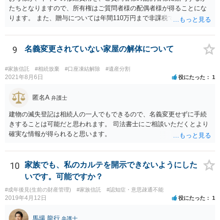
たちとなりますので、所有権はご質問者様の配偶者様が得ることにな
ります。 また、贈与については年間110万円まで非課税であり、トイ
レの修繕費であればこの枠内に収まると思います。
9
名義変更されていない家屋の解体について
#家族信託
#相続放棄
#口座凍結解除
#遺産分割
2021年8月6日
役にたった
1
匿名A
弁護士
建物の滅失登記は相続人の一人でもできるので、名義変更せずに手続
きすることは可能だと思われます。 司法書士にご相談いただくとより
確実な情報が得られると思います。
10
家族でも、私のカルテを開示できないようにした
いです。可能ですか？
#成年後見(生前の財産管理)
#家族信託
#認知症・意思疎通不能
2019年4月12日
役にたった
1
馬場 龍行
弁護士