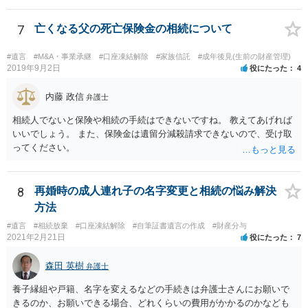
7
亡くなる父の死亡保険金の相続について
#遺言
#M&A・事業承継
#口座凍結解除
#家族信託
#成年後見(生前の財産管理)
2019年9月2日
役にたった
4
内藤 政信
弁護士
相続人でないと保険や相続の手続はできないですね。 教えてあげれば
いいでしょう。 また、保険金は遺留分減殺請求できないので、受け取
ってください。
8
再婚時の成人連れ子の名字変更と相続の悩み解決
方法
#遺言
#相続放棄
#口座凍結解除
#自筆証書遺言の作成
#財産分与
2021年2月21日
役にたった
7
森田 英樹
弁護士
養子縁組や戸籍、名字を変えるなどの手続きは弁護士さんにお願いで
きるのか、お願いできる場合、どれくらいの費用がかかるのかなども