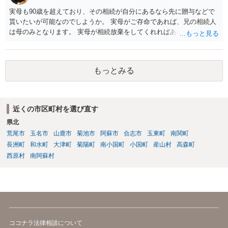
実母も90歳を超えており、その相続が自分にあるなら先に贈与などで
貰いたいが可能なのでしようか。 実母がご存命であれば、兄の相続人
は母のみとなります。 実母が相続放棄をしてくれればあなた方兄弟及
び実母の子が相続人となります。 実母に連絡を取って話してみるほか
ないと思います。
もっとみる
近くの市区町村を選び直す
県北
荒尾市
玉名市
山鹿市
菊池市
阿蘇市
合志市
玉東町
南関町
長洲町
和水町
大津町
菊陽町
南小国町
小国町
産山村
高森町
西原村
南阿蘇村
ココナラ法律相談について