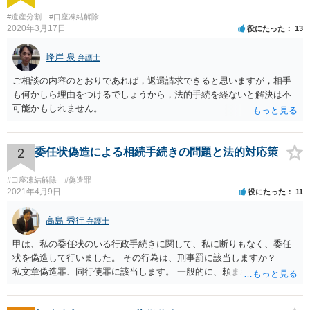
#遺産分割
#口座凍結解除
2020年3月17日
役にたった
13
峰岸 泉
弁護士
ご相談の内容のとおりであれば，返還請求できると思いますが，相手
も何かしら理由をつけるでしょうから，法的手続を経ないと解決は不
可能かもしれません。
2
委任状偽造による相続手続きの問題と法的対応策
#口座凍結解除
#偽造罪
2021年4月9日
役にたった
11
高島 秀行
弁護士
甲は、私の委任状のいる行政手続きに関して、私に断りもなく、委任
状を偽造して行いました。 その行為は、刑事罰に該当しますか？
私文章偽造罪、同行使罪に該当します。 一般的に、頼まれた（委任さ
れた）人は、行政に提出する委任状の署名を偽造できるのでしょう
か？ 委任状を偽造して使用することはまでは依頼の範囲ではない