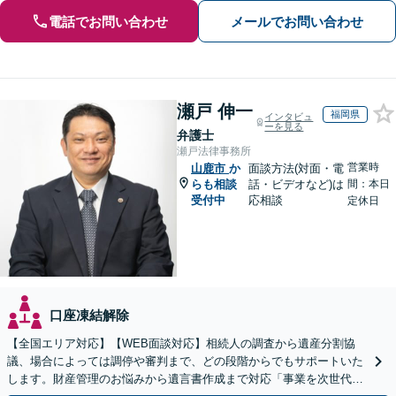
電話でお問い合わせ
メールでお問い合わせ
瀬戸 伸一
福岡県
インタビュ
ーを見る
弁護士
瀬戸法律事務所
営業時
山鹿市
か
面談方法(対面・電
らも相談
話・ビデオなど)は
間：本日
受付中
応相談
定休日
口座凍結解除
【全国エリア対応】【WEB面談対応】相続人の調査から遺産分割協
議、場合によっては調停や審判まで、どの段階からでもサポートいた
します。財産管理のお悩みから遺言書作成まで対応「事業を次世代に