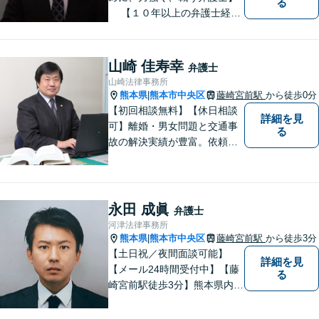
る
【１０年以上の弁護士経
験】 【①交通事故、②離婚
等の男女トラブル、③顧問弁
護の３つの分野に力を注ぐ弁
山崎 佳寿幸
弁護士
護士】
山崎法律事務所
熊本県
熊本市中央区
藤崎宮前駅
から徒歩0分
|
【初回相談無料】【休日相談
詳細を見
可】離婚・男女問題と交通事
る
故の解決実績が豊富。依頼者
様にとって力強い法的パート
ナーとして尽力いたします。
企業法務のご相談もお任せく
ださい。【熊本市中心部】地
永田 成眞
弁護士
域に密着した町医者みたいな
河津法律事務所
弁護士です。
熊本県
熊本市中央区
藤崎宮前駅
から徒歩3分
|
【土日祝／夜間面談可能】
詳細を見
【メール24時間受付中】【藤
る
崎宮前駅徒歩3分】熊本県内及
び周辺地域から法律相談受付
中です。交通事故・男女関係