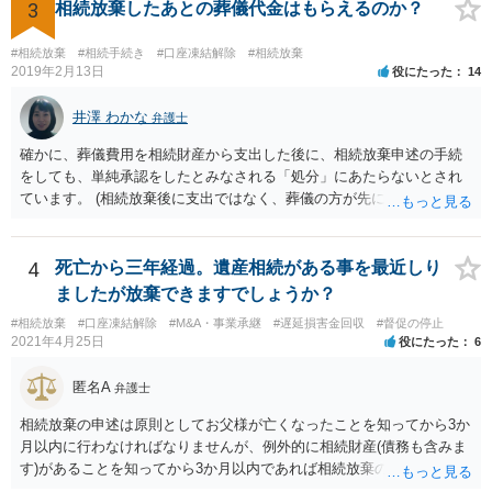
ので できないと思います。
3
相続放棄したあとの葬儀代金はもらえるのか？
#相続放棄
#相続手続き
#口座凍結解除
#相続放棄
2019年2月13日
役にたった
14
井澤 わかな
弁護士
確かに、葬儀費用を相続財産から支出した後に、相続放棄申述の手続
をしても、単純承認をしたとみなされる「処分」にあたらないとされ
ています。 (相続放棄後に支出ではなく、葬儀の方が先に来るのが通常
だと思いますので、葬儀→葬儀費用を相続財産から支出→相続放棄申
述の手続ということだと思いますが) ただ、葬儀費用ならいくらでもよ
いということではなく、身分相応の、社会的儀式として当然認められ
4
死亡から三年経過。遺産相続がある事を最近しり
る程度の金額に留まると考えた方がよいです。 もし、相続人の皆さん
ましたが放棄できますでしょうか？
に葬儀費用を支出する経済力がなく、質素な葬儀を行った費用であれ
#相続放棄
#口座凍結解除
#M&A・事業承継
#遅延損害金回収
#督促の停止
ば相続財産から支出しても単純承認と認められない可能性が高いの
2021年4月25日
役にたった
6
で、相続放棄申述が受理される可能性も高いと思います。
匿名A
弁護士
相続放棄の申述は原則としてお父様が亡くなったことを知ってから3か
月以内に行わなければなりませんが、例外的に相続財産(債務も含みま
す)があることを知ってから3か月以内であれば相続放棄の申述が認め
られる可能性もありますので、通知が届いたのが3か月以内の話なので