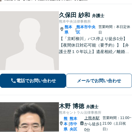
久保田 紗和
弁護士
熊本中央法律事務所
熊本
熊本市中央
営業時間：本日定休
|
県
区
日
【「京町柳川」バス停より徒歩1分】
【夜間休日対応可能（要予約）】【弁
護士歴１０年以上】遺産相続／離婚・
男女問題／労働問題などの分野に対応
可能。悩みを真剣に受け止め、共に闘
える弁護士であることを心がけていま
す。お気軽にご相談ください。
電話でお問い合わせ
メールでお問い合わせ
木野 博徳
弁護士
熊本セントラル法律事務所
上熊本駅
営業時間：11:00~
熊
熊本
21:00（土日祝
本
市中
から徒歩1
|
県
央区
日）
0分