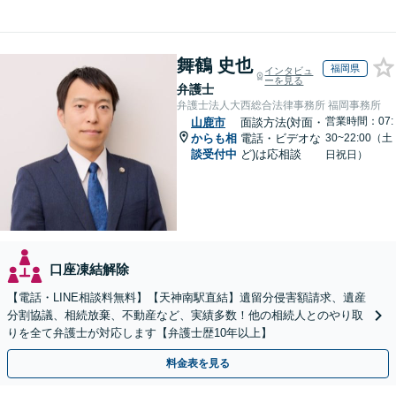
舞鶴 史也
福岡県
インタビュ
ーを見る
弁護士
弁護士法人大西総合法律事務所 福岡事務所
営業時間：07:
山鹿市
面談方法(対面・
からも相
電話・ビデオな
30~22:00（土
談受付中
ど)は応相談
日祝日）
口座凍結解除
【電話・LINE相談料無料】【天神南駅直結】遺留分侵害額請求、遺産
分割協議、相続放棄、不動産など、実績多数！他の相続人とのやり取
りを全て弁護士が対応します【弁護士歴10年以上】
料金表を見る