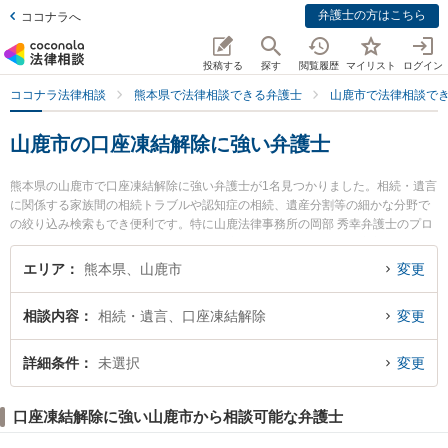
弁護士の方はこちら
ココナラへ
投稿する
探す
閲覧履歴
マイリスト
ログイン
ココナラ法律相談
熊本県で法律相談できる弁護士
山鹿市で法律相談で
山鹿市の口座凍結解除に強い弁護士
熊本県の山鹿市で口座凍結解除に強い弁護士が1名見つかりました。相続・遺言
に関係する家族間の相続トラブルや認知症の相続、遺産分割等の細かな分野で
の絞り込み検索もでき便利です。特に山鹿法律事務所の岡部 秀幸弁護士のプロ
フィール情報や弁護士費用、強みなどが注目されています。『山鹿市で土日や
夜間に発生した口座凍結解除のトラブルを今すぐに弁護士に相談したい』『口
エリア
熊本県、山鹿市
変更
座凍結解除のトラブル解決の実績豊富な近くの弁護士を検索したい』『初回相
談無料で口座凍結解除を法律相談できる山鹿市内の弁護士に相談予約したい』
相談内容
相続・遺言、口座凍結解除
変更
などでお困りの相談者さんにおすすめです。
詳細条件
未選択
変更
口座凍結解除に強い山鹿市から相談可能な弁護士