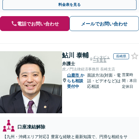
引き継ぐ安心の事業承継をサポート」【完全個室相談】
料金表を見る
電話でお問い合わせ
メールでお問い合わせ
鮎川 泰輔
長崎県
インタビュ
ーを見る
弁護士
虎ノ門法律経済事務所 長崎支店
営業時
山鹿市
か
面談方法(対面・電
らも相談
話・ビデオなど)は
間：本日
受付中
応相談
定休日
口座凍結解除
【九州・沖縄エリア対応】豊富な経験と最新知識で、円滑な相続をサ