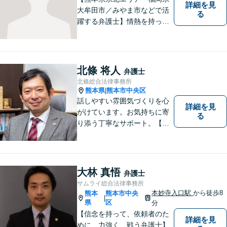
詳細を見
大牟田市／みやま市などで活
る
躍する弁護士】情熱を持って
依頼者のために全力を尽くす
ことをモットーに、皆様の問
題に1つ1つ丁寧に取り組みま
す。離婚 、相続、交通事故、
北條 将人
弁護士
企業法務など幅広いお困りご
北條総合法律事務所
とに対応可能です！
熊本県
熊本市中央区
|
話しやすい雰囲気づくりを心
詳細を見
がけています。お気持ちに寄
る
り添う丁寧なサポート。【借
金・債務整理】将来を見据え
た最善策をご提案【労働・雇
用】証拠集めから手厚くサポ
ート。企業からのご相談も承
大林 真悟
弁護士
ります【交通事故】弁護士費
サムライ総合法律事務所
用特約の利用可【夜間・休日
本妙寺入口駅
から徒歩8
熊本
熊本市中央
|
面談可】
県
区
分
【信念を持って、依頼者のた
詳細を見
めに、力強く、戦う弁護士】