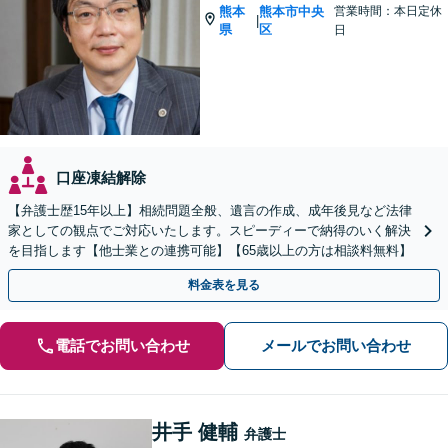
熊本
熊本市中央
営業時間：本日定休
|
県
区
日
口座凍結解除
【弁護士歴15年以上】相続問題全般、遺言の作成、成年後見など法律
家としての観点でご対応いたします。スピーディーで納得のいく解決
を目指します【他士業との連携可能】【65歳以上の方は相談料無料】
料金表を見る
電話でお問い合わせ
メールでお問い合わせ
井手 健輔
弁護士