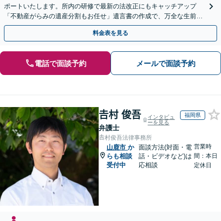
ポートいたします。所内の研修で最新の法改正にもキャッチアップ
「不動産がらみの遺産分割もお任せ」遺言書の作成で、万全な生前対
策をおこないましょう【夜間・休日面談可】
料金表を見る
電話で面談予約
メールで面談予約
𠮷村 俊吾
福岡県
インタビュ
ーを見る
弁護士
𠮷村俊吾法律事務所
営業時
山鹿市
か
面談方法(対面・電
らも相談
話・ビデオなど)は
間：本日
受付中
応相談
定休日