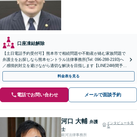
口座凍結解除
【土日電話予約受付可】熊本市で相続問題や不動産が絡む家族問題で
弁護士をお探しなら熊本セントラル法律事務所(Tel: 096-288-2193)へ
／感情的対立を避けながら適切な解決を目指します【LINE24時間予約
受付可】【休日・夜間相談可】
料金表を見る
電話でお問い合わせ
メールで面談予約
河口 大輔
弁護
インタビューを見
る
士
銀河法律事務所