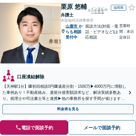
栗原 悠輔
福岡県
インタビュ
ーを見る
弁護士
赤坂協同法律事務所
営業時
山鹿市
か
面談方法(対面・電
らも相談
話・ビデオなど)は
間：本日
受付中
応相談
定休日
口座凍結解除
【天神駅1分】🟥初回相談0円🟥遺産分割・1500万▶4000万円に増額し
た事例あり！不動産絡み、遺留分侵害額請求など、解決実績多数あ
り。税理士や司法書士等と連携▶他の事務所を探す手間が省けます！
不動産会社と連携し無料査定&財産調査も◎
料金表を見る
電話で面談予約
メールで面談予約