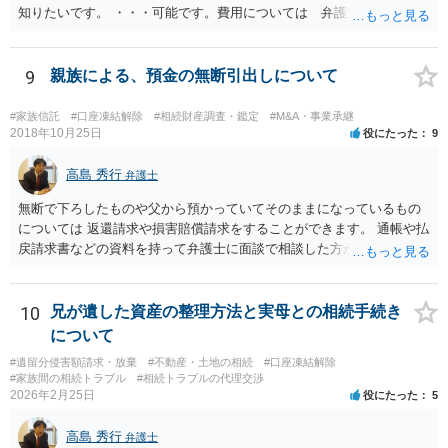
知りたいです。 ・・・可能です。費用については 弁護士と直接面談
の上 内容を確認し 協議の上個別に契約によって決まることになっ
ています。 やはり、成人した子のことまでごちゃごちゃ考えず、自分
の事だけ考えるべきなのでしょうか ・・・お子さんの事をまで含め良
9
親族による、預金の無断引出しについて
い解決案があればお悩みになるのは当然と言えば当然のことです。 彼
と親子関係を結びたいと思っているが、名字は変えたくない・・・養
#家族信託
#口座凍結解除
#相続財産調査・鑑定
#M&A・事業承継
子縁組の必要があり 氏も変更することになります。 しかし 彼は成人
2018年10月25日
役にたった
9
しているとは言え、自分の子と私の連れ子、全て平等にしたいと希
望。もちろん私もそうできればと思います。 ・・・婚姻前の契約 あ
高島 秀行
弁護士
るいは 遺言書などで その意思を実現する方法はあります。 弁護
無断で下ろしたものや父から預かっていてそのままになっているもの
士に相談してみてください。
については 返還請求や損害賠償請求をすることができます。 通帳や払
戻請求書などの資料を持って弁護士に面談で相談した方がよいと思い
ます。
10
兄が遺した資産の整理方法と実母との相続手続き
について
#遺留分侵害額請求・放棄
#不動産・土地の相続
#口座凍結解除
#家族間の相続トラブル
#相続トラブルの代理交渉
2026年2月25日
役にたった
5
高島 秀行
弁護士