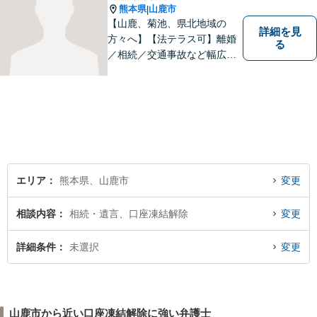
熊本県
山鹿市
|
【山鹿、菊池、県北地域の
詳細を見
方々へ】【法テラス可】離婚
る
／相続／交通事故など幅広く
対応◎新しく生まれ変わった
「山鹿法律事務所」は、いっ
そう地域に法的サービスを提
供してまいります。お気軽に
ご相談を！
エリア
熊本県、山鹿市
変更
相談内容
相続・遺言、口座凍結解除
変更
詳細条件
未選択
変更
山鹿市から近い口座凍結解除に強い弁護士