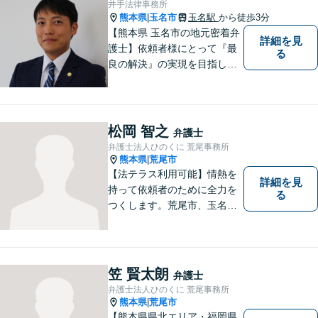
井手法律事務所
熊本県
玉名市
玉名駅
から徒歩3分
|
【熊本県 玉名市の地元密着弁
詳細を見
護士】依頼者様にとって『最
る
良の解決』の実現を目指しま
す。お悩みの方はお気軽にご
相談ください。
松岡 智之
弁護士
弁護士法人ひのくに 荒尾事務所
熊本県
荒尾市
|
【法テラス利用可能】情熱を
詳細を見
持って依頼者のために全力を
る
つくします。荒尾市、玉名郡
市などの県北や福岡県大牟田
市、みやま市なども対応可
能。個人、企業どちらの案件
にも対応可能ですのでお気軽
笠 賢太朗
弁護士
にご相談ください。【幅広い
弁護士法人ひのくに 荒尾事務所
案件のご相談可能】
熊本県
荒尾市
|
【熊本県県北エリア・福岡県