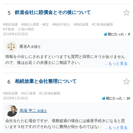
したら、早急に家裁に行って相続放棄の申述をしたい旨告げて必要な
書類を提出されることをおすすめいたします。 なお、お父様の債務が
5
鉄道会社に賠償金とその後について
他にもあるかもしれないというリスクを考えますと、相続放棄の申述
にあたっては、法テラスの無料相談等を利用して弁護士に相談するこ
#相続放棄
#相続人調査・確定
#相続手続き
#相続放棄
#口座凍結解除
とも十分考えられるかと存じます。また、ご記載いただいた事実関係
#不動産・土地の相続
2019年6月28日
役にたった
6
を拝見するかぎり、再婚相手のかたは既に相続放棄をされている可能
性があるかもしれません。
匿名A
弁護士
情報を小出しにされますといつまでも質問と回答にキリがありません
ので、後はお近くの弁護士にご相談下さい。
6
相続放棄と会社整理について
#相続放棄
#自己破産
#口座凍結解除
2020年1月30日
役にたった
10
馬場 亨二
弁護士
会社をたたむ場合ですが、債務超過の場合には破産手続きになると思
います３社ですのでそれなりに費用が掛かるのではないでしょうか。