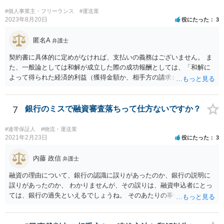
#個人事業主・フリーランス
#運送業
2023年8月20日
役にたった
3
匿名A
弁護士
契約書に具体的に定めがなければ、支払いの義務はございません。 ま
た、一般論としては和解が成立した際の成功報酬としては、「和解に
よって得られた経済的利益（獲得金額か、相手方の請求金額からの減
額分）の◯％」という定めをする場合が多いように思いますが、具体
的な事件の内容や状況によって様々別の処理があり得ます。 なお、判
決での解決ではなく、和解での解決だから成功報酬が低いということ
7
銀行のミスで融資審査落ちって仕方ないですか？
はあまり一般的ではないように思います（和解であっても判決であっ
ても経済的利益に応じた成功報酬とする場合が多いように思いま
#連帯保証人
#物流・運送業
す）。 いずれにしても具体的な契約書の内容を拝見しないことにはご
2021年2月23日
役にたった
3
案内は困難です。 もっとも良い方法は、ご依頼されている弁護士にお
尋ねいただくことです、次点は、公開相談ではなく契約書を元に他の
内藤 政信
弁護士
弁護士に直接ご相談いただくことです。
融資の理由について、銀行の認識に誤りがあったのか、銀行の説明に
誤りがあったのか、 わかりませんが、その誤りは、融資申込者にとっ
ては、銀行の過失といえるでしょうね。 そのあたりの事情について、
銀行宛てに、質問書を送って、正式な回答をもらってから、 再度検討
するといいでしょう。