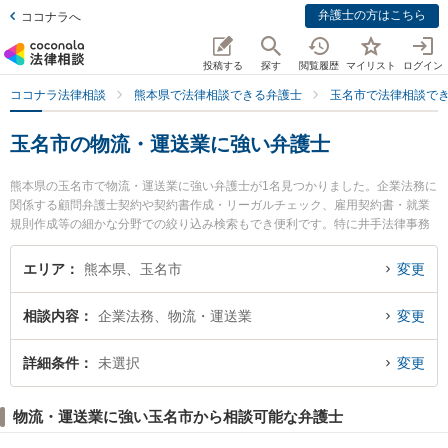
弁護士の方はこちら
ココナラへ
投稿する
探す
閲覧履歴
マイリスト
ログイン
ココナラ法律相談
熊本県で法律相談できる弁護士
玉名市で法律相談で
玉名市の物流・運送業に強い弁護士
熊本県の玉名市で物流・運送業に強い弁護士が1名見つかりました。企業法務に
関係する顧問弁護士契約や契約書作成・リーガルチェック、雇用契約書・就業
規則作成等の細かな分野での絞り込み検索もでき便利です。特に井手法律事務
所の井手 健輔弁護士のプロフィール情報や弁護士費用、強みなどが注目されて
います。『玉名市で土日や夜間に発生した物流・運送業のトラブルを今すぐに
エリア
熊本県、玉名市
変更
弁護士に相談したい』『物流・運送業のトラブル解決の実績豊富な近くの弁護
士を検索したい』『初回相談無料で物流・運送業を法律相談できる玉名市内の
相談内容
企業法務、物流・運送業
変更
弁護士に相談予約したい』などでお困りの相談者さんにおすすめです。
詳細条件
未選択
変更
物流・運送業に強い玉名市から相談可能な弁護士