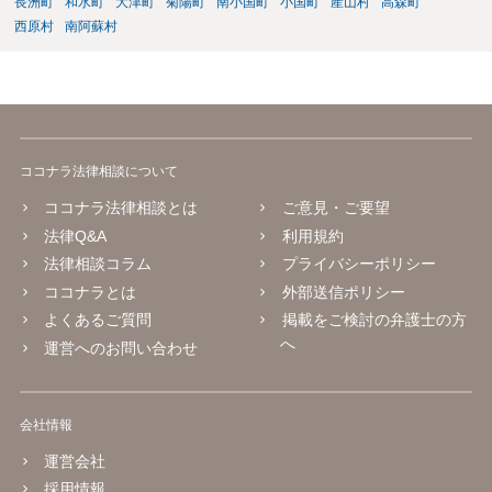
長洲町
和水町
大津町
菊陽町
南小国町
小国町
産山村
高森町
西原村
南阿蘇村
ココナラ法律相談について
ココナラ法律相談とは
ご意見・ご要望
法律Q&A
利用規約
法律相談コラム
プライバシーポリシー
ココナラとは
外部送信ポリシー
よくあるご質問
掲載をご検討の弁護士の方
へ
運営へのお問い合わせ
会社情報
運営会社
採用情報