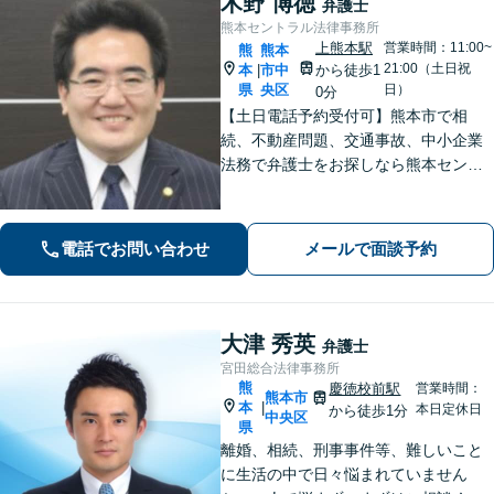
木野 博徳
弁護士
熊本セントラル法律事務所
上熊本駅
営業時間：11:00~
熊
熊本
21:00（土日祝
本
市中
から徒歩1
|
県
央区
日）
0分
【土日電話予約受付可】熊本市で相
続、不動産問題、交通事故、中小企業
法務で弁護士をお探しなら熊本セント
ラル法律事務所(Tel: 096-288-2193)
へ。【LINE公式アカウント24時間予約
受付可】【休日・夜間相談可】
電話でお問い合わせ
メールで面談予約
大津 秀英
弁護士
宮田総合法律事務所
熊
慶徳校前駅
営業時間：
熊本市
本
|
本日定休日
から徒歩1分
中央区
県
離婚、相続、刑事事件等、難しいこと
に生活の中で日々悩まれていません