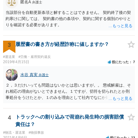
匿名A
弁護士
破産ともに，返済が困難な状況に陥っている以上，事業継続は難しい
場合が多いです。もっとも，手続き終了後，新たに事業を行うことは
当該部分を自動更新条項と解することはできません。 契約終了後の契
できます。 ・個人再生・破産ともに，裁判所で手続きを進める際に官
約寒けに関しては、 契約書の他の条項や、契約に関する個別のやりと
報に掲載されます。そのため，第三者に知られる可能性はゼロではあ
りを確認する必要があります。
りませんが，官報をチェックしている人はほとんどいないと思われる
ため，知られる可能性は低いと思います。なお，戸籍などに載るので
はないかと心配される方がおられますが，そのようなことはありませ
3
履歴書の書き方が経歴詐称に値しますか？
ん。 ＜個人再生のデメリット＞ ・借金が減額されるとはいえ，３年～
５年間は返済を継続する必要がある。 ・所有している財産の価値が大
#運送業
#労働・雇用契約違反
きい場合，借金が減らない場合がある。 ＜自己破産のデメリット＞ ・
2019年4月15日
役にたった
7
借金の理由が問われ，場合によっては破産が認められない。 ・所有し
ている財産（２０万円以上の価値があるもの）は，原則として保持で
水谷 真実
弁護士
きない。 【③の回答】 ３０万円～６０万円程度かと思います。 弁護
士費用は分割で支払うことができる場合も多いので，弁護士と相談し
２，３だけいっても問題はないかとは思いますが。。 懲戒解雇は、そ
て支払いのスケジュールを決めます。 なお，ご依頼後は借金を返済す
れ相応の理由がないとできません。１ですが、切符を切られたとか刑
る必要はなくなるため，借金の返済に充てていた分を弁護士費用に充
事処分をうけたとか、１のみを理由として社内でなにか処分をうけた
てることが可能です。 【④の回答】 手続上の注意点が多いため，ご自
わけではないのですよね。 そうすると、大丈夫かとは思います（断言
身で進めることは相当難しく，リスクも伴います。 滞納が続くと訴訟
できず、すみません。。）。
を起こされることもあり得るため，お早めに弁護士にご依頼されるこ
4
トラックへの割り込みで荷崩れ発生時の損害賠償
とをお勧めします。
責任は？
#物流・運送業
#物損事故
2021年4月6日
役にたった
13