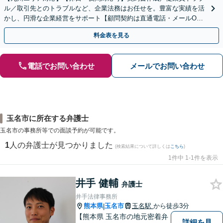
ル／取引先とのトラブルなど、企業法務はお任せを。豊富な実績を活
かし、円滑な企業経営をサポート【顧問契約は直通電話・メールO
K】【不動産・介護業界に精通】手ごろなな料金プランあり
料金表を見る
電話でお問い合わせ
メールでお問い合わせ
玉名市に所在する弁護士
玉名市の事務所等での面談予約が可能です。
1
人の弁護士が見つかりました
(検索結果について詳しくは
こちら
)
1件中 1-1件を表示
井手 健輔
弁護士
井手法律事務所
熊本県
玉名市
玉名駅
から徒歩3分
|
【熊本県 玉名市の地元密着弁
詳細を見