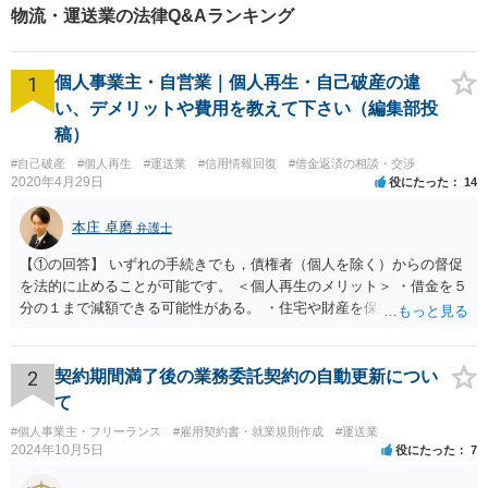
幅広くご相談いただいており
物流・運送業の法律Q&Aランキング
ます。お気軽にご相談くださ
い。
1
個人事業主・自営業｜個人再生・自己破産の違
い、デメリットや費用を教えて下さい（編集部投
稿）
#自己破産
#個人再生
#運送業
#信用情報回復
#借金返済の相談・交渉
2020年4月29日
役にたった
14
本庄 卓磨
弁護士
【①の回答】 いずれの手続きでも，債権者（個人を除く）からの督促
を法的に止めることが可能です。 ＜個人再生のメリット＞ ・借金を５
分の１まで減額できる可能性がある。 ・住宅や財産を保持できる（た
だし，条件あり）。 ・借金の理由は問われない。 ・自己破産よりも心
理的抵抗が小さい（個人差あり）。 ＜自己破産のメリット＞ ・税金等
の滞納分を除き，借金を返済する必要がなくなる。 【②の回答】 ・個
2
契約期間満了後の業務委託契約の自動更新につい
人再生・破産ともに，信用情報に事故情報（いわゆるブラックリス
て
ト）として登録されますので，５年～１０年ほどは新たに借金をする
#個人事業主・フリーランス
#雇用契約書・就業規則作成
#運送業
ことはできません。また，住宅や店舗を借りる際，保証会社の審査も
2024年10月5日
役にたった
7
通らなくなるため，保証人を立てて契約する必要がある場合がありま
す。 ・ご家族名義の財産を処分する必要はありません。 ・個人再生・