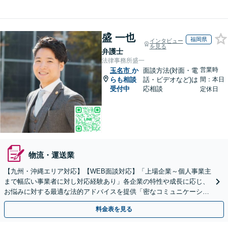
盛 一也
福岡県
インタビュー
を見る
弁護士
法律事務所盛一
営業時
玉名市
か
面談方法(対面・電
らも相談
話・ビデオなど)は
間：本日
受付中
応相談
定休日
物流・運送業
【九州・沖縄エリア対応】【WEB面談対応】「上場企業～個人事業主
まで幅広い事業者に対し対応経験あり」各企業の特性や成長に応じ、
お悩みに対する最適な法的アドバイスを提供「密なコミュニケーショ
ンを通じ、適切な解決策をご提案」【休日・夜間相談可】
料金表を見る