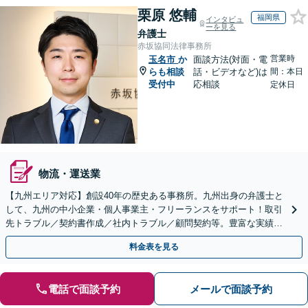
栗原 悠輔
福岡県
インタビュ
ーを見る
弁護士
赤坂協同法律事務所
営業時
玉名市
か
面談方法(対面・電
らも相談
話・ビデオなど)は
間：本日
受付中
応相談
定休日
物流・運送業
【九州エリア対応】創設40年の歴史ある事務所。九州出身の弁護士と
して、九州の中小企業・個人事業主・フリーランスをサポート！取引
先トラブル／契約書作成／社内トラブル／顧問契約等。豊富な実績を
活かし成長をサポート【休日夜間対応】【初回相談無料】
料金表を見る
電話で面談予約
メールで面談予約