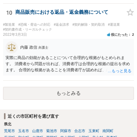
なお、尋問直後にそのような発言が裁判官からあったのなら尚更で
す。 ②各弁護士会のAＤＲの成立手数料について、「双方で負担」と
す。（実務上、尋問前に裁判官の心証はほぼ決まっており、尋問はあ
書いてる場合がありますが、もしかして、書いて無い場合は申し立て
10
商品販売における返品・返金義務について
くまで確認的になされるものとよく言われています。） いずれにしま
た側の全額負担という解釈で良いのでしょうか？。 →通常は双方負担
しても、委任なさっている弁護士とよく打ち合わせ等なさることが肝
の場合が多いとは思いますが、ご不明な点は当該弁護士会にお問い合
要です。
#製造業
#恐喝・脅迫への対応
#返金請求
#契約解除・契約取消
#運送業
わせください。 ③また、AＤＲの費用ですが、申立手数料のみで、期
#契約書作成・リーガルチェック
2022年3月3日
役にたった
2
日手数料や成立手数料がかからない弁護士会もあるのでしょうか？。
→例えば災害ADRなどであれば期日手数料がかからないことはありま
内藤 政信
すが、一般ADRでは期日手数料等を設定している弁護士会が多いとは
弁護士
思います。申し訳ありませんが、すべての弁護士会のADRの手数料規
実際に商品の効能があることについて合理的な根拠がもとめられま
定までは存じ上げないので、回答としてはこの限度にとどまります。
す。 消費者から問題が出れば、消費者庁は合理的な根拠の提出を求め
ます。 合理的な根拠があることを消費者庁が認めれば、結果や効果が
出ない こともあります、と言う表現が意味を持ちますね。 一度、消費
者庁が公開している課徴金決定事例をご覧になるといいでしょう。
もっとみる
近くの市区町村を選び直す
県北
荒尾市
玉名市
山鹿市
菊池市
阿蘇市
合志市
玉東町
南関町