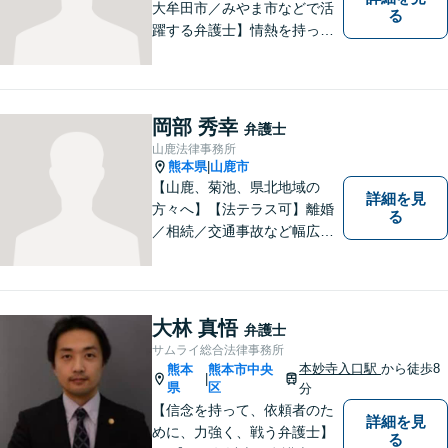
大牟田市／みやま市などで活
る
躍する弁護士】情熱を持って
依頼者のために全力を尽くす
ことをモットーに、皆様の問
題に1つ1つ丁寧に取り組みま
す。離婚 、相続、交通事故、
岡部 秀幸
弁護士
企業法務など幅広いお困りご
山鹿法律事務所
とに対応可能です！
熊本県
山鹿市
|
【山鹿、菊池、県北地域の
詳細を見
方々へ】【法テラス可】離婚
る
／相続／交通事故など幅広く
対応◎新しく生まれ変わった
「山鹿法律事務所」は、いっ
そう地域に法的サービスを提
供してまいります。お気軽に
大林 真悟
弁護士
ご相談を！
サムライ総合法律事務所
本妙寺入口駅
から徒歩8
熊本
熊本市中央
|
県
区
分
【信念を持って、依頼者のた
詳細を見
めに、力強く、戦う弁護士】
る