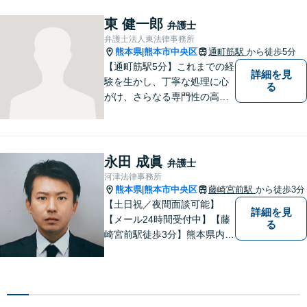
務整理をご提案【遺産相続の
ノウハウ多数】相続手続きか
東 健一郎
弁護士
ら遺言書までトータルサポー
弁護士法人東法律事務所
ト【JR熊本駅から徒歩1分】
熊本県
熊本市中央区
通町筋駅
から徒歩5分
|
【通町筋駅5分】これまでの経
詳細を見
験を生かし、丁寧な処理に心
る
がけ、さらなる専門性の高い
リーガルサービスを提供でき
るよう精進して参ります。静
かで落ち着ける相談室をご用
意しております。様々な問題
永田 成眞
弁護士
に悩まれたとき、まずはお気
河津法律事務所
軽にご相談下さい。
熊本県
熊本市中央区
藤崎宮前駅
から徒歩3分
|
【土日祝／夜間面談可能】
詳細を見
【メール24時間受付中】【藤
る
崎宮前駅徒歩3分】熊本県内及
び周辺地域から法律相談受付
中です。交通事故・男女関係
等の問題から、刑事、経営者
の方の契約関係トラブルまで