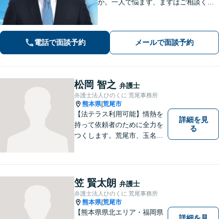
か。一人で悩まず、まずはご相談くだ
さい。貴方の悩みを一緒に解決しま
す。貴方の悩みが法律で解決できる
か、解決できるとしてどういった解決
電話で面談予約
メールで面談予約
策があるかご提案します。
松岡 智之
弁護士
弁護士法人ひのくに 荒尾事務所
熊本県
荒尾市
|
【法テラス利用可能】情熱を
詳細を見
持って依頼者のために全力を
る
つくします。荒尾市、玉名郡
市などの県北や福岡県大牟田
市、みやま市なども対応可
能。個人、企業どちらの案件
にも対応可能ですのでお気軽
笠 賢太朗
弁護士
にご相談ください。【幅広い
弁護士法人ひのくに 荒尾事務所
案件のご相談可能】
熊本県
荒尾市
|
【熊本県県北エリア・福岡県
詳細を見