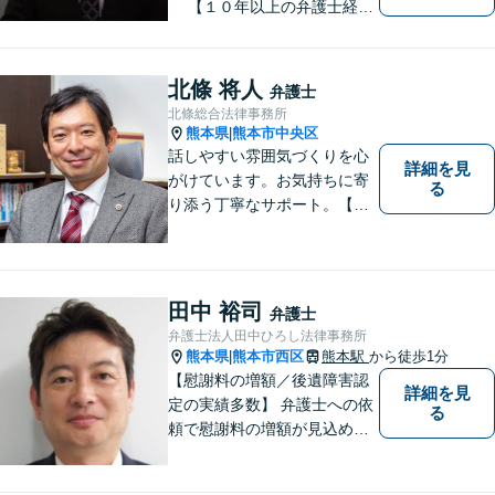
【１０年以上の弁護士経
験】 【①交通事故、②離婚
等の男女トラブル、③顧問弁
護の３つの分野に力を注ぐ弁
北條 将人
弁護士
護士】
北條総合法律事務所
熊本県
熊本市中央区
|
話しやすい雰囲気づくりを心
詳細を見
がけています。お気持ちに寄
る
り添う丁寧なサポート。【借
金・債務整理】将来を見据え
た最善策をご提案【労働・雇
用】証拠集めから手厚くサポ
ート。企業からのご相談も承
田中 裕司
弁護士
ります【交通事故】弁護士費
弁護士法人田中ひろし法律事務所
用特約の利用可【夜間・休日
熊本県
熊本市西区
熊本駅
から徒歩1分
|
面談可】
【慰謝料の増額／後遺障害認
詳細を見
定の実績多数】 弁護士への依
る
頼で慰謝料の増額が見込めま
す【破産・任意整理・個人再
生に対応】ご希望に沿った債