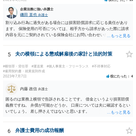
企業法務に強い弁護士
磯田 直也
弁護士
割り込み行為に過失がある場合には損害賠償請求に応じる責任があり
ます。 保険使用の可否については、相手方から請求があった際に請求
内容を元にご契約されている保険会社にお問い合わせいただく必要が
ございます。
5
夫の横領による懲戒解雇後の家計と法的対策
#横領罪・背任罪
#運送業
#個人事業主・フリーランス
#不祥事対応
#雇用契約書・就業規則作成
2023年7月7日
役にたった
4
内藤 政信
弁護士
困るのは業務上横領で告訴されることです。 借金というより損害賠償
義務ですね。 弁償が可能かどうか。 口座については夫に確認するとい
いでしょう。 差し押さえではないと思います。
6
弁護士費用の成功報酬