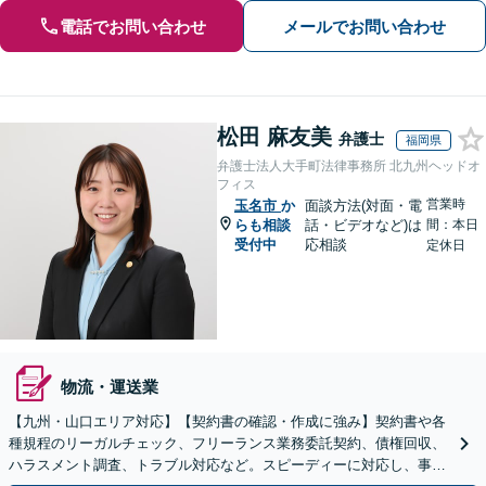
電話でお問い合わせ
メールでお問い合わせ
松田 麻友美
弁護士
福岡県
弁護士法人大手町法律事務所 北九州ヘッドオ
フィス
営業時
玉名市
か
面談方法(対面・電
らも相談
話・ビデオなど)は
間：本日
受付中
応相談
定休日
物流・運送業
【九州・山口エリア対応】【契約書の確認・作成に強み】契約書や各
種規程のリーガルチェック、フリーランス業務委託契約、債権回収、
ハラスメント調査、トラブル対応など。スピーディーに対応し、事業