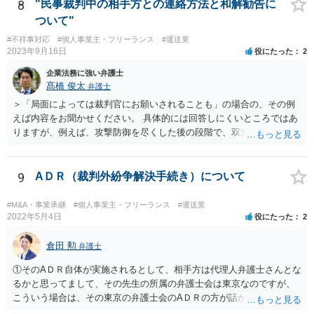
8
"民事裁判中の相手方との連絡方法と和解勧告に
ついて"
#不祥事対応
#個人事業主・フリーランス
#運送業
2023年9月16日
役にたった
2
企業法務に強い弁護士
髙橋 俊太
弁護士
＞「局面によっては裁判官にお願いされることも」の場合の、その例
えば内容をお聞かせください。 具体的には回答しにくいところではあ
りますが、例えば、攻撃防御を尽くした後の段階で、双方代理人同士
の関係が相応に円満で、当事者と代理人の関係も良好であり、双方に
互譲の精神がみられ、あとは金額面を詰めるだけといったような場合
などです。 ＞「双方に露骨に」について、片方だけなら負けの宣告も
9
AＤＲ（裁判外紛争解決手続き）について
あって、そして、和解とならず判決となった ＞場合は、宣告通りの敗
訴ということになるのでしょうか？。 ＞また、その宣告も「負ける可
#M&A・事業承継
#個人事業主・フリーランス
#運送業
能性があります」という場合でも「敗訴」との解釈で良いのでしょう
2022年5月4日
役にたった
2
か？。 こちらもなかなか難しいご質問ですが、裁判官も嘘の心証を開
示するということはあり得ない（あってはならない）ので、一方当事
倉田 勲
弁護士
者にそのように宣告しているのであれば、敗訴可能性が高いというこ
①そのAＤＲ自体が実施されるとして、相手方は代理人弁護士さんとな
とにはなるでしょう。「負ける可能性がある」という点が全部敗訴な
るかと思ってまして、その先生の所属の弁護士会は東京なのですが、
のか一部敗訴なのかは何とも言えませんが、そのように言われている
こういう場合は、その東京の弁護士会のAＤＲの方が話がまとまり易い
のであれば、不利な判決がなされ得る当事者ということになります。
等がありますでしょうか？。 →特段そのようなことはないと思いま