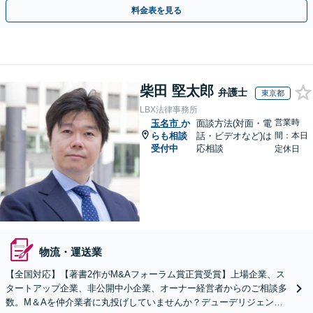
成長を法的側面よりしっかりとサポート【駐車場あり】
料金表を見る
柴田 堅太郎
弁護士
東京都
LBX法律事務所
営業時
玉名市
か
面談方法(対面・電
らも相談
話・ビデオなど)は
間：本日
受付中
応相談
定休日
物流・運送業
【全国対応】【著書2作がM&Aフォーラム賞正賞受賞】上場企業、ス
タートアップ企業、非公開中小企業、オーナー経営者からのご相談多
数。M＆Aを仲介業者に丸投げしていませんか？デューデリジェンス