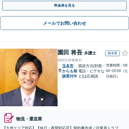
や契約書作成・交渉はお任せください【初回無料】
料金表を見る
メールでお問い合わせ
園田 将吾
弁護士
熊本県
桜樹法律事務所
営業時間：09:
玉名市
面談方法(対面・
からも相
電話・ビデオな
00~20:00（土
談受付中
ど)は応相談
日祝日）
物流・運送業
【九州エリア対応】【休日・夜間対応可】契約書作成／従業員トラブ