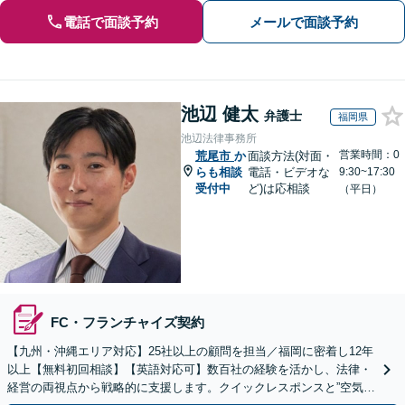
電話で面談予約
メールで面談予約
池辺 健太
弁護士
福岡県
池辺法律事務所
営業時間：0
荒尾市
か
面談方法(対面・
らも相談
電話・ビデオな
9:30~17:30
受付中
ど)は応相談
（平日）
FC・フランチャイズ契約
【九州・沖縄エリア対応】25社以上の顧問を担当／福岡に密着し12年
以上【無料初回相談】【英語対応可】数百社の経験を活かし、法律・
経営の両視点から戦略的に支援します。クイックレスポンスと”空気を