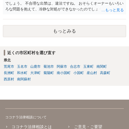
でしょう。 不合理な出禁は、違法ですね。 おそらくオーナーもいろい
ろな問題を抱えて、冷静な対処ができなかったのでしょう。
もっとみる
近くの市区町村を選び直す
県北
荒尾市
玉名市
山鹿市
菊池市
阿蘇市
合志市
玉東町
南関町
長洲町
和水町
大津町
菊陽町
南小国町
小国町
産山村
高森町
西原村
南阿蘇村
ココナラ法律相談について
ココナラ法律相談とは
ご意見・ご要望