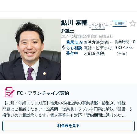
鮎川 泰輔
長崎県
インタビュ
ーを見る
弁護士
虎ノ門法律経済事務所 長崎支店
営業時間：0
荒尾市
か
面談方法(対面・
らも相談
電話・ビデオな
9:30~18:00
受付中
ど)は応相談
（平日）
FC・フランチャイズ契約
【九州・沖縄エリア対応】地元の零細企業の事業承継・跡継ぎ、相続
問題はご相談ください！企業間・従業員トラブルを円満に解決「経営
権争いのご相談承ります」個人事業主も対応「契約期間に縛りのない
顧問契約あり」【夜間・休日面談｜ビデオ面談対応】
料金表を見る