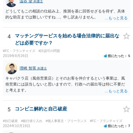
澁谷 望
弁護士
どうしてもこの相談の仕組み上、推測を基に回答せざるを得ず、具体
的な助言までは難しいですね…。申し訳ありません。
4
マッチングサービスを始める場合法律的に届出な
どは必要ですか？
#FC・フランチャイズ
#許認可の問題
2019年8月26日
役にたった
5
理崎 智英
弁護士
キャバクラ店（風俗営業店）とそのお客を仲介するという事業は、風
俗営業には該当しないと思いますので、行政への届出等は特に不要だ
と考えます。
5
コンビニ解約と自己破産
#自己破産
#銀行借り入れ
#個人事業主・フリーランス
#FC・フランチャイズ
2024年10月19日
役にたった
7