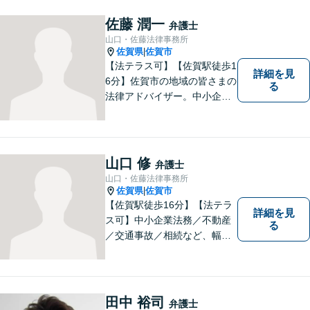
います。
佐藤 潤一
弁護士
山口・佐藤法律事務所
佐賀県
佐賀市
|
【法テラス可】【佐賀駅徒歩1
詳細を見
6分】佐賀市の地域の皆さまの
る
法律アドバイザー。中小企業
法務 ・不動産・交通事故な
ど、お気軽にご相談くださ
い。人生が良い方向に向くよ
う、最善を尽くさせていただ
山口 修
弁護士
きます。【土日夜間対応】
山口・佐藤法律事務所
佐賀県
佐賀市
|
【佐賀駅徒歩16分】【法テラ
詳細を見
ス可】中小企業法務／不動産
る
／交通事故／相続など、幅広
いお困りごとに対応！依頼者
様のお気持ちやご事情に寄り
添い、適切な解決へと導きま
す。まずはお気軽にご相談く
田中 裕司
弁護士