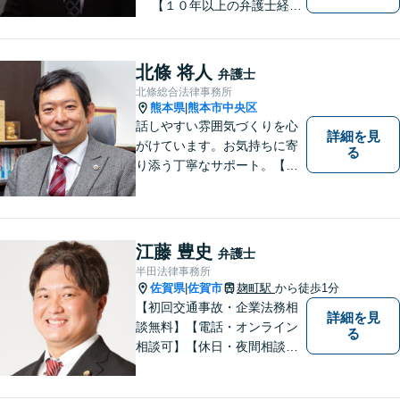
【１０年以上の弁護士経
験】 【①交通事故、②離婚
等の男女トラブル、③顧問弁
護の３つの分野に力を注ぐ弁
北條 将人
弁護士
護士】
北條総合法律事務所
熊本県
熊本市中央区
|
話しやすい雰囲気づくりを心
詳細を見
がけています。お気持ちに寄
る
り添う丁寧なサポート。【借
金・債務整理】将来を見据え
た最善策をご提案【労働・雇
用】証拠集めから手厚くサポ
ート。企業からのご相談も承
江藤 豊史
弁護士
ります【交通事故】弁護士費
半田法律事務所
用特約の利用可【夜間・休日
佐賀県
佐賀市
麹町駅
から徒歩1分
|
面談可】
【初回交通事故・企業法務相
詳細を見
談無料】【電話・オンライン
る
相談可】【休日・夜間相談
可】適正・迅速、そして親身
なサービスの提供を心がけて