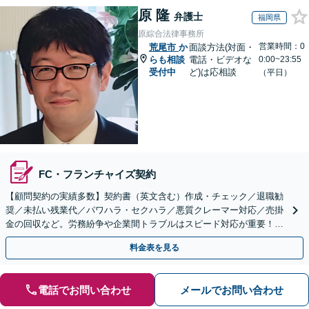
原 隆
弁護士
福岡県
原綜合法律事務所
営業時間：0
荒尾市
か
面談方法(対面・
らも相談
電話・ビデオな
0:00~23:55
受付中
ど)は応相談
（平日）
FC・フランチャイズ契約
【顧問契約の実績多数】契約書（英文含む）作成・チェック／退職勧
奨／未払い残業代／パワハラ・セクハラ／悪質クレーマー対応／売掛
金の回収など。労務紛争や企業間トラブルはスピード対応が重要！ビ
ジネスを発展させるために全力でサポートします。
料金表を見る
電話でお問い合わせ
メールでお問い合わせ