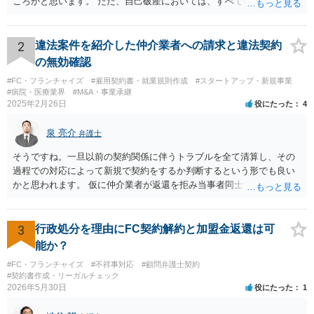
ころかと思います。 ただ、自己破産においては、すべての債権者を公
平に扱う必要がある為保証人がついている借入についても別異に取り
扱うことが出来ないという点や財産の移転内容や時期によっては取り
戻す必要が出てくる等一定のリスクもございますので、もし契約を継
2
違法案件を紹介した仲介業者への請求と違法契約
続するという選択肢がおありであれば、先に自己破産の相談というの
の無効確認
が適切かと思われます。 契約解約のご意思が固いところであれば、リ
#FC・フランチャイズ
#雇用契約書・就業規則作成
#スタートアップ・新規事業
スクを踏まえて進むしかないかと思いますので、本部との話が先であ
#病院・医療業界
#M&A・事業承継
っても問題ないかと思います。
2025年2月26日
役にたった
4
泉 亮介
弁護士
そうですね。一旦以前の契約関係に伴うトラブルを全て清算し、その
過程での対応によって新規で契約をするか判断するという形でも良い
かと思われます。 仮に仲介業者が返還を拒み当事者同士での解決が困
難となった場合は個別に弁護士に相談されると良いでしょう。
3
行政処分を理由にFC契約解約と加盟金返還は可
能か？
#FC・フランチャイズ
#不祥事対応
#顧問弁護士契約
#契約書作成・リーガルチェック
2026年5月30日
役にたった
1