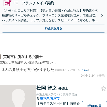
FC・フランチャイズ契約
【九州・山口エリア対応】【契約書の確認・作成に強み】契約書や各
種規程のリーガルチェック、フリーランス業務委託契約、債権回収、
ハラスメント調査、トラブル対応など。スピーディーに対応し、事業
成長を法的側面よりしっかりとサポート【駐車場あり】
料金表を見る
荒尾市に所在する弁護士
荒尾市の事務所等での面談予約が可能です。
2
人の弁護士が見つかりました
(検索結果について詳しくは
こちら
)
2件中 1-2件を表示
松岡 智之
弁護士
弁護士法人ひのくに 荒尾事務所
熊本県
荒尾市
|
【法テラス利用可能】情熱を
詳細を見