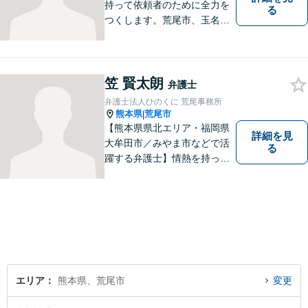
持って依頼者のために全力を
る
つくします。荒尾市、玉名郡
市などの県北や福岡県大牟田
市、みやま市なども対応可
能。個人、企業どちらの案件
にも対応可能ですのでお気軽
笠 賢太朗
弁護士
にご相談ください。【幅広い
弁護士法人ひのくに 荒尾事務所
案件のご相談可能】
熊本県
荒尾市
|
【熊本県県北エリア・福岡県
詳細を見
大牟田市／みやま市などで活
る
躍する弁護士】情熱を持って
依頼者のために全力を尽くす
ことをモットーに、皆様の問
題に1つ1つ丁寧に取り組みま
す。離婚 、相続、交通事故、
企業法務など幅広いお困りご
とに対応可能です！
エリア
熊本県、荒尾市
変更