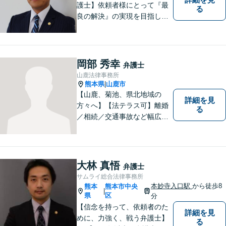
護士】依頼者様にとって『最
る
良の解決』の実現を目指しま
す。お悩みの方はお気軽にご
相談ください。
岡部 秀幸
弁護士
山鹿法律事務所
熊本県
山鹿市
|
【山鹿、菊池、県北地域の
詳細を見
方々へ】【法テラス可】離婚
る
／相続／交通事故など幅広く
対応◎新しく生まれ変わった
「山鹿法律事務所」は、いっ
そう地域に法的サービスを提
供してまいります。お気軽に
大林 真悟
弁護士
ご相談を！
サムライ総合法律事務所
本妙寺入口駅
から徒歩8
熊本
熊本市中央
|
県
区
分
【信念を持って、依頼者のた
詳細を見
めに、力強く、戦う弁護士】
る