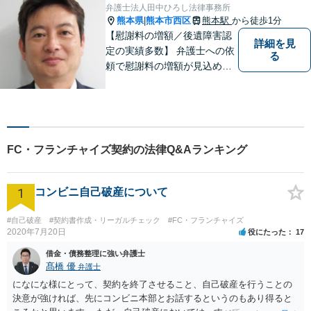
ださい。【初回面談無料】
弁護士法人田中ひろし法律事務所
熊本県
熊本市西区
熊本駅
から徒歩1分
|
【慰謝料の増額／後遺障害認
詳細を見
定の実績多数】 弁護士への依
る
頼で慰謝料の増額が見込めま
す【破産・任意整理・個人再
生に対応】ご希望に沿った債
務整理をご提案【遺産相続の
ノウハウ多数】相続手続きか
ら遺言書までトータルサポー
FC・フランチャイズ契約の法律Q&Aランキング
ト【JR熊本駅から徒歩1分】
1
コンビニ自己破産について
#自己破産
#契約書作成・リーガルチェック
#FC・フランチャイズ
2020年7月20日
役にたった
17
借金・債務整理に強い弁護士
髙橋 優
弁護士
になにな様にとって、契約を終了させること、自己破産を行うことの
決意が強ければ、先にコンビニ本部とお話するというのもあり得ると