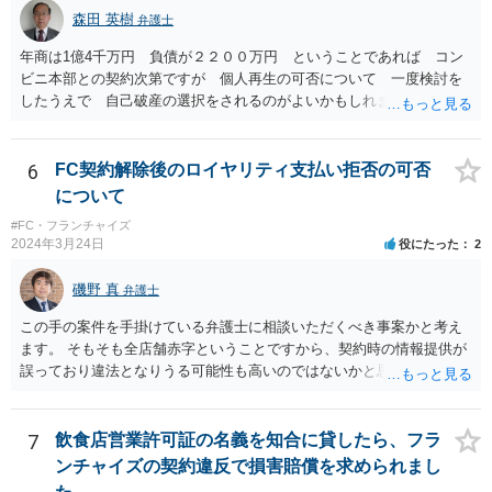
森田 英樹
弁護士
年商は1億4千万円 負債が２２００万円 ということであれば コン
ビニ本部との契約次第ですが 個人再生の可否について 一度検討を
したうえで 自己破産の選択をされるのがよいかもしれません。 ネッ
トで 直接勧誘することは できません。 貴殿から ご連絡があれ
ば 対応が可能な案件だと存じます。 早急に 弁護士に相談されるの
が良いケースです。
6
FC契約解除後のロイヤリティ支払い拒否の可否
について
#FC・フランチャイズ
2024年3月24日
役にたった
2
磯野 真
弁護士
この手の案件を手掛けている弁護士に相談いただくべき事案かと考え
ます。 そもそも全店舗赤字ということですから、契約時の情報提供が
誤っており違法となりうる可能性も高いのではないかと思われます。
解除後の期間分のロイヤリティの請求を退け、場合によっては、こち
らから本部に対して請求をしていくことも検討すべきかと考えます。
7
飲食店営業許可証の名義を知合に貸したら、フラ
ンチャイズの契約違反で損害賠償を求められまし