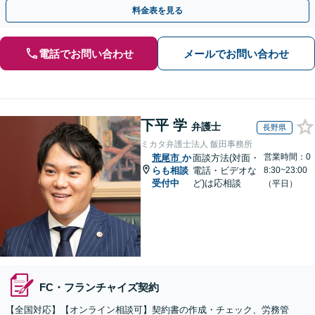
読む”法務に注力。コンプライアンス講師の実績多数
料金表を見る
電話でお問い合わせ
メールでお問い合わせ
下平 学
弁護士
長野県
ミカタ弁護士法人 飯田事務所
営業時間：0
荒尾市
か
面談方法(対面・
らも相談
電話・ビデオな
8:30~23:00
受付中
ど)は応相談
（平日）
FC・フランチャイズ契約
【全国対応】【オンライン相談可】契約書の作成・チェック、労務管