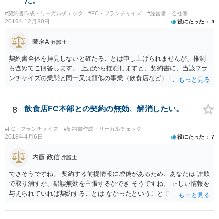
た。
#契約書作成・リーガルチェック
#FC・フランチャイズ
#経営者・会社側
2019年12月30日
役にたった
4
匿名A
弁護士
契約書全体を拝見しないと確たることは申し上げられませんが、推測
も含めてご回答します。 上記から推測しますと、契約書に、当該フラ
ンチャイズの業態と同一又は類似の事業（飲食店など）を行ってはな
らない、という条項があるということでしょうか。そのような場合、
その条項には、単に行ってはならない、とだけ書いてある場合もあれ
ば、「自ら又は他人と共同で」行ってはならない、「他人に行わせる
8
飲食店FC本部との契約の無効、解消したい。
ことも同様」といった書き方がされている場合もあります。 上記のと
おり店の名義人になっているとすれば、知人と共同で、あるいは知人
#FC・フランチャイズ
#契約書作成・リーガルチェック
に行わせて、同一・類似の事業を行っている場合として、契約上の義
2018年4月6日
役にたった
7
務に違反していると解釈されるおそれはあり得ると思います（その場
合、運営方法や納税負担・収益分配などは、共同経営者内部の取り決
内藤 政信
弁護士
めに過ぎないという理解になります。）。 支払を求められている賠償
できそうですね。 契約する前提情報に虚偽があるため、あなたは 詐欺
金額にもよりますが、支払を拒絶した場合、契約の解除に繋がる可能
で取り消すか、錯誤無効を主張するかでき そうですね。 正しい情報を
性もありますので、支払や本部との交渉で話し合いがつかない場合
与えられていれば契約することは なかったということでしょう。 嘘を
は、契約書持参で弁護士に相談・交渉等の依頼を検討されてもよいと
つかれたということでしょうか。 詐欺の方が立証レベルは高いです
思います。
ね。