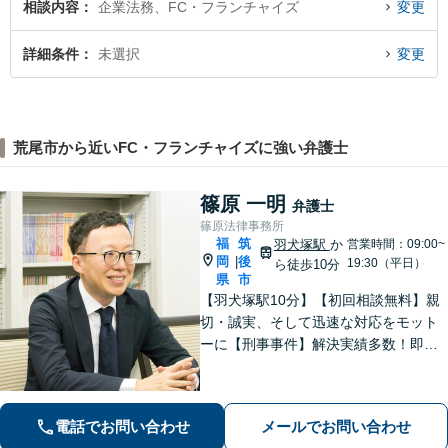
相談内容
企業法務、FC・フランチャイズ
変更
詳細条件
未選択
変更
荒尾市から近いFC・フランチャイズに強い弁護士
篠原 一明
弁護士
篠原法律事務所
福
筑
羽犬塚駅
か
営業時間：09:00~
岡
後
|
19:30（平日）
ら徒歩10分
県
市
【羽犬塚駅10分】【初回相談無料】親
切・誠実、そして迅速な対応をモット
ーに【刑事事件】解決実績多数！即時
接見可。被害者感情にも配慮し、円滑
な解決を図ります【離婚問題】将来の
選択肢と法的権利を明確にし、納得の
電話でお問い合わせ
メールでお問い合わせ
いく決断ができるよう支援いたします