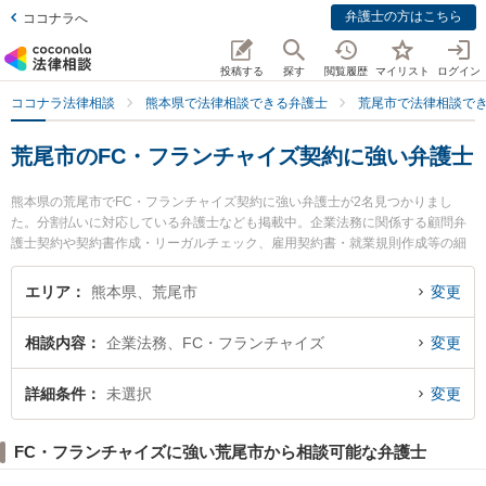
弁護士の方はこちら
ココナラへ
投稿する
探す
閲覧履歴
マイリスト
ログイン
ココナラ法律相談
熊本県で法律相談できる弁護士
荒尾市で法律相談で
荒尾市のFC・フランチャイズ契約に強い弁護士
熊本県の荒尾市でFC・フランチャイズ契約に強い弁護士が2名見つかりまし
た。分割払いに対応している弁護士なども掲載中。企業法務に関係する顧問弁
護士契約や契約書作成・リーガルチェック、雇用契約書・就業規則作成等の細
かな分野での絞り込み検索もでき便利です。特に弁護士法人ひのくに 荒尾事務
所の松岡 智之弁護士や弁護士法人ひのくに 荒尾事務所の笠 賢太朗弁護士のプ
エリア
熊本県、荒尾市
変更
ロフィール情報や弁護士費用、強みなどが注目されています。『荒尾市で土日
や夜間に発生したFC・フランチャイズ契約のトラブルを今すぐに弁護士に相談
相談内容
企業法務、FC・フランチャイズ
変更
したい』『FC・フランチャイズ契約のトラブル解決の実績豊富な近くの弁護士
を検索したい』『初回相談無料でFC・フランチャイズ契約を法律相談できる荒
尾市内の弁護士に相談予約したい』などでお困りの相談者さんにおすすめで
詳細条件
未選択
変更
す。
FC・フランチャイズに強い荒尾市から相談可能な弁護士