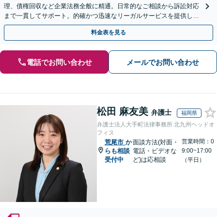
理、債権回収など企業法務全般に精通。日常的なご相談から訴訟対応
まで一貫してサポート。的確かつ迅速なリーガルサービスを提供しま
す。【初回相談無料】【休日・夜間相談可】
料金表を見る
電話でお問い合わせ
メールでお問い合わせ
松田 麻友美
弁護士
福岡県
弁護士法人大手町法律事務所 北九州ヘッドオ
フィス
営業時間：0
荒尾市
か
面談方法(対面・
らも相談
電話・ビデオな
9:00~17:00
受付中
ど)は応相談
（平日）