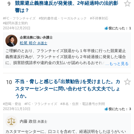
9
競業避止義務違反が発覚後、2年経過時の法的影
響は？
#FC・フランチャイズ
#契約書作成・リーガルチェック
#不祥事対応
#顧問弁護士契約
2024年12月20日
役にたった
1
企業法務に強い弁護士
松尾 裕介
弁護士
ご理解のとおり、フランチャイズ脱退から１年半後に行った競業避止
義務違反行為が、フランチャイズ脱退から２年経過後に発覚した場合
に、損害賠償請求や違約金の支払いが認められるおそれがあると考え
られます。
10
不当・脅しと感じる｢出禁勧告｣を受けました。カ
スタマーセンターに問い合わせても大丈夫でしょ
うか。
#恐喝・脅迫
#FC・フランチャイズ
#本名・住所・電話番号が判明
2023年11月10日
役にたった
3
内藤 政信
弁護士
カスタマーセンターに、口コミを含めて、経過説明をしたほうがいい