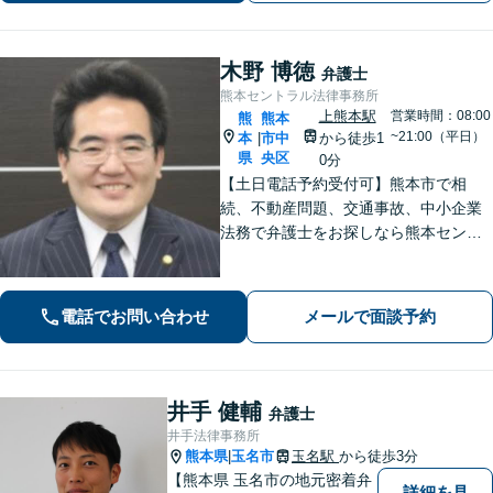
木野 博徳
弁護士
熊本セントラル法律事務所
上熊本駅
営業時間：08:00
熊
熊本
~21:00（平日）
本
市中
から徒歩1
|
県
央区
0分
【土日電話予約受付可】熊本市で相
続、不動産問題、交通事故、中小企業
法務で弁護士をお探しなら熊本セント
ラル法律事務所(Tel: 096-288-2193)
へ。【LINE公式アカウント24時間予約
受付可】【休日・夜間相談可】
電話でお問い合わせ
メールで面談予約
井手 健輔
弁護士
井手法律事務所
熊本県
玉名市
玉名駅
から徒歩3分
|
【熊本県 玉名市の地元密着弁
詳細を見