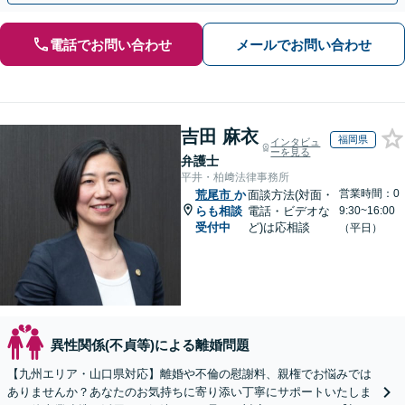
電話でお問い合わせ
メールでお問い合わせ
吉田 麻衣
福岡県
インタビュ
ーを見る
弁護士
平井・柏﨑法律事務所
営業時間：0
荒尾市
か
面談方法(対面・
らも相談
電話・ビデオな
9:30~16:00
受付中
ど)は応相談
（平日）
異性関係(不貞等)による離婚問題
【九州エリア・山口県対応】離婚や不倫の慰謝料、親権でお悩みでは
ありませんか？あなたのお気持ちに寄り添い丁寧にサポートいたしま