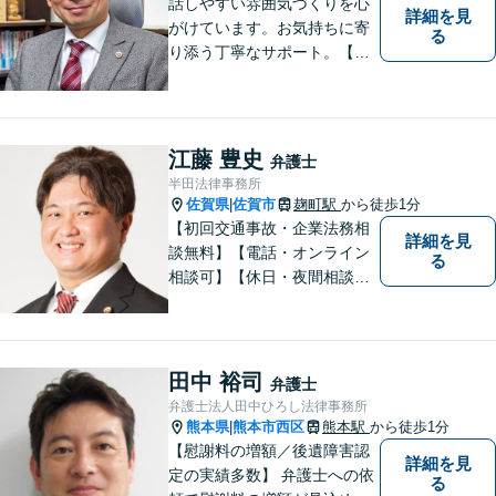
話しやすい雰囲気づくりを心
詳細を見
がけています。お気持ちに寄
る
り添う丁寧なサポート。【借
金・債務整理】将来を見据え
た最善策をご提案【労働・雇
用】証拠集めから手厚くサポ
ート。企業からのご相談も承
江藤 豊史
弁護士
ります【交通事故】弁護士費
半田法律事務所
用特約の利用可【夜間・休日
佐賀県
佐賀市
麹町駅
から徒歩1分
|
面談可】
【初回交通事故・企業法務相
詳細を見
談無料】【電話・オンライン
る
相談可】【休日・夜間相談
可】適正・迅速、そして親身
なサービスの提供を心がけて
います。
田中 裕司
弁護士
弁護士法人田中ひろし法律事務所
熊本県
熊本市西区
熊本駅
から徒歩1分
|
【慰謝料の増額／後遺障害認
詳細を見
定の実績多数】 弁護士への依
る