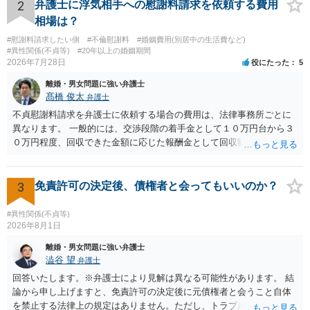
やり取り等の経緯、誓約書の内容等を踏まえて、関係を清算するため
2
弁護士に浮気相手への慰謝料請求を依頼する費用
の 金銭であったと評価される可能性はあると考えます。 ② 「今後一
相場は？
切関与しないなら100万円振り込む」というLINEや誓約書は、裁判上
#慰謝料請求したい側
#不倫慰謝料
#婚姻費用(別居中の生活費など)
どの程度証拠価値があるのか ⇒前後のやり取りや誓約書の具体的内容
#異性関係(不貞等)
#20年以上の婚姻期間
を見ない限り、具体的な判断はできませんが、一定の証拠価値はある
2026年7月28日
役にたった
5
と考えます。 ③ 借用書があっても、後から100万円を貸付扱いに変更
離婚・男女問題に強い弁護士
することは認められるのか。 ⇒おそらく１００万円は不当利得（受け
髙橋 俊太
弁護士
取る正当な権利がないのに利益を取得した）として返還請求されてい
るものかと推察しますので、 貸金返還ではないかと存じます。 ④ 私
不貞慰謝料請求を弁護士に依頼する場合の費用は、法律事務所ごとに
は現在、収入も不安定で貯金もなくリボ払い借金が既に約100万あり。
異なります。 一般的には、交渉段階の着手金として１０万円台から３
今年に再婚したが主人はお金に厳しい為、一括で220万円を支払う事は
０万円程度、回収できた金額に応じた報酬金として回収額の１０％か
困難 仮に裁判で敗訴した場合でも、分割払いになる可能性はあります
ら２０％程度が設定されていることがあります。訴訟に移行する場合
か。 ⇒判決となり敗訴してしまった場合は、強制執行により不動産等
には、追加着手金や日当、実費が発生することもあります。 もっと
の財産を差し押さえられ、そこから債権回収が図られることになりま
も、証拠が十分にあるか、相手方の住所・勤務先が分かるか、慰謝料
3
免責許可の決定後、債権者と会ってもいいのか？
すが、 和解であれば柔軟な解決が可能ですので、その場合は分割払
額、離婚の有無、交渉で終わるか訴訟まで見込むかによって、費用は
いにより支払うことも十分可能です。 ⑤ このような事情であれば、私
変わり得ます。依頼前に、交渉だけの場合、訴訟になった場合、回収
#異性関係(不貞等)
は120万円のみ和解交渉を続けるべきでしょうか。 ⇒ご相談者様の認
できなかった場合の費用を確認しておくとよいでしょう。 弁護士選び
2026年8月1日
識を前提にすれば、１００万円も含めて返済する必要はないと考えら
では、不貞慰謝料案件の経験が相応にあるか、費用体系が明確か、見
離婚・男女問題に強い弁護士
れるため、 120万円のみについて交渉を続けることがベターかと存じ
通しを過度に楽観的に言い過ぎないか、質問に具体的に答えてくれる
澁谷 望
弁護士
ます。
か、連絡方法（メール、電話、弁護士直接か事務局員を介するかな
回答いたします。※弁護士により見解は異なる可能性があります。 結
ど）や対応スピードが合うかを確認するとよいと思います。いずれに
論から申し上げますと、免責許可の決定後に元債権者と会うこと自体
しましても、弁護士への相談・依頼にあたっては、証拠資料、夫と相
を禁止する法律上の規定はありません。ただし、トラブル防止の観点
手方の関係、相手方の氏名・住所等、夫婦関係への影響、離婚予定の