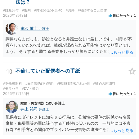
法は？
#財産分与
#審判
#異性関係(不貞等)
#調停
#離婚すること自体
2026年8月3日
役にたった
1
鬼沢 健士
弁護士
調停ならまだしも、訴訟となると弁護士なしは厳しいです。 相手が不
貞をしていたのであれば、離婚が認められる可能性はかなり高いでし
ょう。 そうすると勝てる事案をしっかり勝ちにいくためにも弁護士委
任を強くおすすめします。
10
不倫していた配偶者への手紙
#不倫慰謝料
#異性関係(不貞等)
#慰謝料請求された側
#離婚の慰謝料
#モラハラ
#DV・暴力
2026年7月25日
役にたった
1
離婚・男女問題に強い弁護士
井上 祐司
弁護士
配偶者にダイレクトに知らせる行為は、公然性の要件の関係から名誉
棄損・侮辱罪等の罪に該当する可能性は低いものの、一般的には不貞
行為の相手方との関係でプライバシー侵害等の違法性を含む行為で
す。 そのため、そのことを知った相手方の夫婦関係への影響が大きい