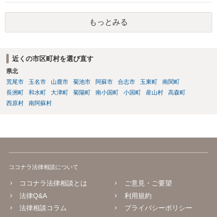
ため、弁護士としては推奨しないことが一般的かと思います。
もっとみる
近くの市区町村を選び直す
県北
荒尾市
玉名市
山鹿市
菊池市
阿蘇市
合志市
玉東町
南関町
長洲町
和水町
大津町
菊陽町
南小国町
小国町
産山村
高森町
西原村
南阿蘇村
ココナラ法律相談について
ココナラ法律相談とは
ご意見・ご要望
法律Q&A
利用規約
法律相談コラム
プライバシーポリシー