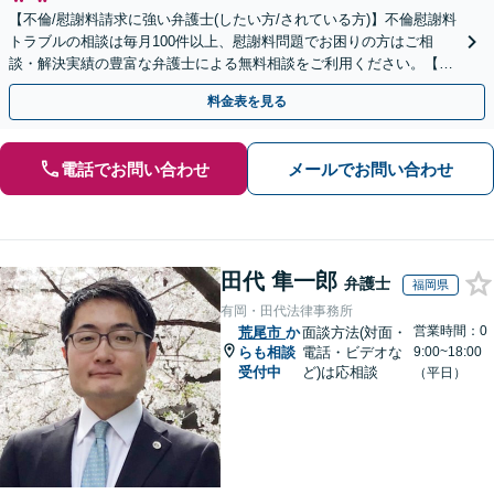
【不倫/慰謝料請求に強い弁護士(したい方/されている方)】不倫慰謝料
トラブルの相談は毎月100件以上、慰謝料問題でお困りの方はご相
談・解決実績の豊富な弁護士による無料相談をご利用ください。【不
倫相談は初回0円】【全国対応】
料金表を見る
電話でお問い合わせ
メールでお問い合わせ
田代 隼一郎
弁護士
福岡県
有岡・田代法律事務所
営業時間：0
荒尾市
か
面談方法(対面・
らも相談
電話・ビデオな
9:00~18:00
受付中
ど)は応相談
（平日）