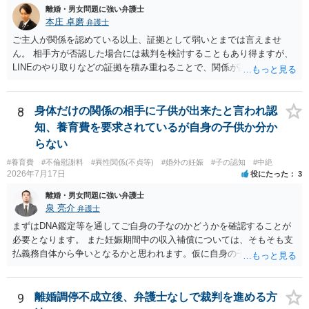
離婚・男女問題に強い弁護士
値と夫との関係との均衡のように思います。 ③行政書士に委任をして
本庄 卓磨
弁護士
いるのであれば，どのような内容の委任なのか不明ですが，その行政
書士との協議になると思います。請求するか，訴訟にするか，その点
ご主人が関係を認めている以上、証拠として弱いとまでは言えませ
の見極めや，相手方は性交類似行為は認めているのか，それさえも否
ん。 相手方が否認した場合には裁判を検討することもあり得ますが、
定しているのかによって，考え方・進め方は変わってくると思いま
LINEのやり取りなどの証拠を積み重ねることで、関係が認定される余
す。 ④性交類似行為を認めているにもかかわらず支払を拒否するので
地は十分にあります。 ただし、手元の証拠でどこまで認定できるかは
あれば，本人（行政書士でも同じだと思います。）への対応ではあま
個別の事情によりますので、お早めに弁護士に相談されることをおす
り変わらないように思います。減額で折り合えるなら本人様の交渉で
すめします。
8
身体だけの関係の相手に子供が出来たと言われ認
もよいように思いますが，ゼロかどうかの観点であれば，訴訟に進む
知、養育費を要求されているが自身の子供か分か
しかなくなるようにも思います。そうしますと，お近くの弁護士に相
らない
談して進めることを検討した方がよいようにも思います。
#養育費
#不倫慰謝料
#異性関係(不貞等)
#婚外の妊娠
#子の認知
#中絶
2026年7月17日
役にたった
3
離婚・男女問題に強い弁護士
泉 亮介
弁護士
まずはDNA鑑定等を通してご自身の子なのかどうかを確認することが
必要となります。 また妊娠期間中の収入補償については、そもそも支
払義務自体から争いとなるかと思われます。仮に自身の子であったと
して、そのことから当然に補償義務が発生するものではありません。
相手に弁護士がついているということであれば、依頼をするかしない
かは別として一度ご自身も個別に弁護士に相談をされたほうが良いで
9
離婚調停不成立後、弁護士なしで裁判を進める方
しょう。