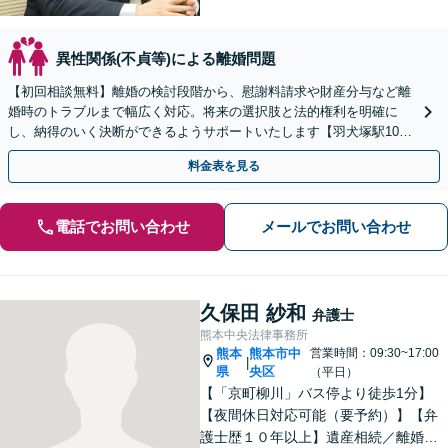
異性関係(不貞等)による離婚問題
【初回相談無料】離婚の検討段階から、慰謝料請求や財産分与など離
婚時のトラブルまで幅広く対応。将来の選択肢と法的権利を明確に
し、納得のいく決断ができるようサポートいたします【羽犬塚駅10
分】【当日・休日・夜間相談OK】
料金表を見る
電話でお問い合わせ
メールでお問い合わせ
久保田 紗和
弁護士
熊本中央法律事務所
熊本
熊本市中
営業時間：09:30~17:00
|
県
央区
（平日）
【「京町柳川」バス停より徒歩1分】
【夜間休日対応可能（要予約）】【弁
護士歴１０年以上】遺産相続／離婚・