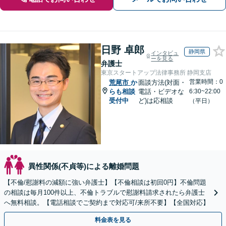
日野 卓郎
静岡県
インタビュ
ーを見る
弁護士
東京スタートアップ法律事務所 静岡支店
営業時間：0
荒尾市
か
面談方法(対面・
らも相談
電話・ビデオな
6:30~22:00
受付中
ど)は応相談
（平日）
異性関係(不貞等)による離婚問題
【不倫/慰謝料の減額に強い弁護士】【不倫相談は初回0円】不倫問題
の相談は毎月100件以上、不倫トラブルで慰謝料請求されたら弁護士
へ無料相談。【電話相談でご契約まで対応可/来所不要】【全国対応】
料金表を見る