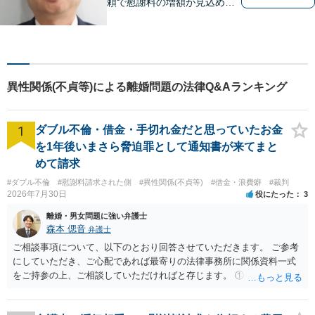
頼で慰謝料の増額が見込めま
す【破産・任意整理・個人再
生に対応】ご希望に沿った債
務整理をご提案【遺産相続の
ノウハウ多数】相続手続きか
ら遺言書までトータルサポー
異性関係(不貞等)による離婚問題の法律Q&Aランキング
ト【JR熊本駅から徒歩1分】
1
ダブル不倫・借金・手切れ金だと思っていたお金
を1年後いまさら脅迫罪として通知書が来てまと
めて請求
#ダブル不倫
#慰謝料請求された側
#異性関係(不貞等)
#借金・浪費癖
#裁判
2026年7月30日
役にたった
3
離婚・男女問題に強い弁護士
森本 偲音
弁護士
ご相談事項について、以下のとおり回答させていただきます。 ご参考
にしていただき、ご心配であれば最寄りの法律事務所に関係資料一式
をご持参の上、ご相談していただければと存じます。 ① このLINEの
流れを見る限り、100万円は貸付金ではなく、手切れ金・和解金と評価
される可能性はあるのか ⇒LINEを含む１００万円の貸付に至るまでの