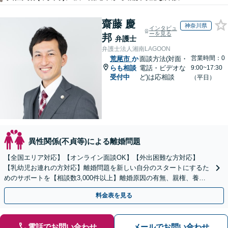
齋藤 慶
神奈川県
インタビュ
ーを見る
邦
弁護士
弁護士法人湘南LAGOON
営業時間：0
荒尾市
か
面談方法(対面・
らも相談
電話・ビデオな
9:00~17:30
受付中
ど)は応相談
（平日）
異性関係(不貞等)による離婚問題
【全国エリア対応】【オンライン面談OK】【外出困難な方対応】
【乳幼児お連れの方対応】離婚問題を新しい自分のスタートにするた
めのサポートを【相談数3,000件以上】離婚原因の有無、親権、養育
費、財産分与、慰謝料請求【夜間・休日相談可】
料金表を見る
電話でお問い合わせ
メールでお問い合わせ