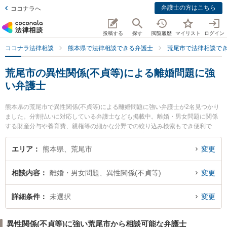
弁護士の方はこちら
ココナラへ
投稿する
探す
閲覧履歴
マイリスト
ログイン
ココナラ法律相談
熊本県で法律相談できる弁護士
荒尾市で法律相談で
荒尾市の異性関係(不貞等)による離婚問題に強
い弁護士
熊本県の荒尾市で異性関係(不貞等)による離婚問題に強い弁護士が2名見つかり
ました。分割払いに対応している弁護士なども掲載中。離婚・男女問題に関係
する財産分与や養育費、親権等の細かな分野での絞り込み検索もでき便利で
す。特に弁護士法人ひのくに 荒尾事務所の笠 賢太朗弁護士や弁護士法人ひのく
に 荒尾事務所の松岡 智之弁護士のプロフィール情報や弁護士費用、強みなどが
エリア
熊本県、荒尾市
変更
注目されています。『荒尾市で土日や夜間に発生した異性関係(不貞等)による離
婚問題のトラブルを今すぐに弁護士に相談したい』『異性関係(不貞等)による離
相談内容
離婚・男女問題、異性関係(不貞等)
変更
婚問題のトラブル解決の実績豊富な近くの弁護士を検索したい』『初回相談無
料で異性関係(不貞等)による離婚問題を法律相談できる荒尾市内の弁護士に相談
予約したい』などでお困りの相談者さんにおすすめです。
詳細条件
未選択
変更
異性関係(不貞等)に強い荒尾市から相談可能な弁護士