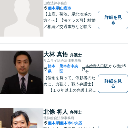
山鹿法律事務所
熊本県
山鹿市
|
【山鹿、菊池、県北地域の
詳細を見
方々へ】【法テラス可】離婚
る
／相続／交通事故など幅広く
対応◎新しく生まれ変わった
「山鹿法律事務所」は、いっ
そう地域に法的サービスを提
供してまいります。お気軽に
大林 真悟
弁護士
ご相談を！
サムライ総合法律事務所
本妙寺入口駅
から徒歩8
熊本
熊本市中央
|
県
区
分
【信念を持って、依頼者のた
詳細を見
めに、力強く、戦う弁護士】
る
【１０年以上の弁護士経
験】 【①交通事故、②離婚
等の男女トラブル、③顧問弁
護の３つの分野に力を注ぐ弁
北條 将人
弁護士
護士】
北條総合法律事務所
熊本県
熊本市中央区
|