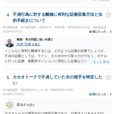
から慎重な対応が必要です。 今後の付き合い方で気をつけるべきポイ
有無など事実関係をよく整理して相談されることをお勧めいたしま
ントは以下の通りです。 ・金銭のやり取りや返済の約束は絶対にしな
す。
い（免責された借金を任意でも支払ってしまうとトラブルの元になり
4
不貞行為に対する離婚に有利な証拠収集方法と法
ます） ・過去のDVや過剰請求の経緯を踏まえ、相手の感情に流されな
的手続きについて
い ・予定通り毅然とした態度で距離を置く 法律上の制限はないもの
#有責配偶者
#不倫慰謝料
#財産分与
#養育費
#異性関係(不貞等)
#離婚協議
の、ご自身の生活と精神的な安定を守るためにも、お互いに距離を置
2026年8月5日
役にたった
2
くというご判断は非常に賢明かと思います。
離婚・男女問題に強い弁護士
白井 弘昭
弁護士
＞こちらに有利に離婚するには、どのような証拠が必要でしょうか。
不貞の証拠としては、ライン、カカオのやり取りだけでなく、ホテル
に行った証拠、複数回マンションに滞在した証拠などが有効です。 不
貞の証拠があれば、離婚をさらに有利に進める（離婚したい時期に離
婚する、慰謝料をとるなど）ことができると思われます。 ただし、不
貞発覚後、長期間同居を続けると、不貞を許したとの評価につながる
5
カカオトークで不貞していた夫の相手を特定した
場合がありますので、ご注意ください。 以上、ご参考まで。
い
#不倫慰謝料
#慰謝料請求したい側
#異性関係(不貞等)
2026年7月20日
役にたった
2
匿名A
弁護士
カカオトークの運営会社は韓国企業であり、日本法人はあるものの、