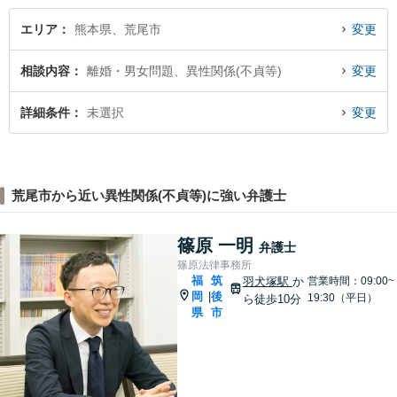
エリア
熊本県、荒尾市
変更
相談内容
離婚・男女問題、異性関係(不貞等)
変更
詳細条件
未選択
変更
荒尾市から近い異性関係(不貞等)に強い弁護士
篠原 一明
弁護士
篠原法律事務所
福
筑
羽犬塚駅
か
営業時間：09:00~
岡
後
|
19:30（平日）
ら徒歩10分
県
市