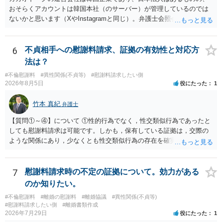
おそらくアカウントは韓国本社（のサーバー）が管理しているのでは
ないかと思います（XやInstagramと同じ）。弁護士会照会は日本法に
基づく制度であり、送付先は日本国内とするのが原則で、外国企業に
対する照会は基本的にできないと解されています（弁護士会によって
は例外的に認める扱いもありますが、かなり限定されているので一般
6
不貞相手への慰謝料請求、証拠の有効性と対応方
的ではないでしょう）。もし韓国本社がアカウント管理をしているな
法は？
ら、日本法人へ送っても「ウチでは管理していない」という回答にな
#不倫慰謝料
#異性関係(不貞等)
#慰謝料請求したい側
ります。 個人で直接他人のID情報の開示を求めても拒否されるでしょ
2026年8月5日
役にたった
1
う。
竹本 真紀
弁護士
【質問①～④】について ①性的行為でなく，性交類似行為であったと
しても慰謝料請求は可能です。しかも，保有している証拠は，交際の
ような関係にあり，少なくとも性交類似行為の存在を確実に証明でき
るものです（裏を返せば，証拠で認められる範囲でしか認めていない
ことを窺わせるものです。）。ですから，慰謝料請求を進めることで
よいと思います。 ただ．慰謝料額については，婚姻破綻に至っていな
7
慰謝料請求時の不定の証拠について。効力がある
いとして，この点を考慮されることになるかもしれません。 ②夫との
のか知りたい。
今後のことを考えて書いてもらうか否かを検討するのがよいと思いま
#不倫慰謝料
#離婚の慰謝料
#離婚協議
#異性関係(不貞等)
す。今ある証拠以上のことを証明（証明力を強めることも含む）でき
#慰謝料請求したい側
#離婚書類作成
るのであれば，前向きに検討を進めるという考え方でもよいでしょ
2026年7月29日
役にたった
1
う。慰謝料請求としては証拠として使えることが前提であり，その価