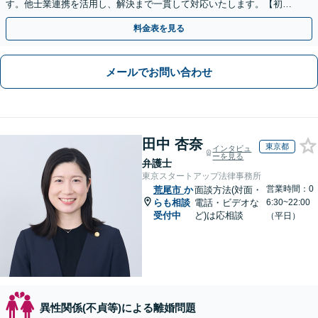
す。他士業連携を活用し、解決まで一貫して対応いたします。【初回
相談60分無料】
料金表を見る
メールでお問い合わせ
田中 杏奈
東京都
インタビュ
ーを見る
弁護士
東京スタートアップ法律事務所
営業時間：0
荒尾市
か
面談方法(対面・
らも相談
電話・ビデオな
6:30~22:00
受付中
ど)は応相談
（平日）
異性関係(不貞等)による離婚問題