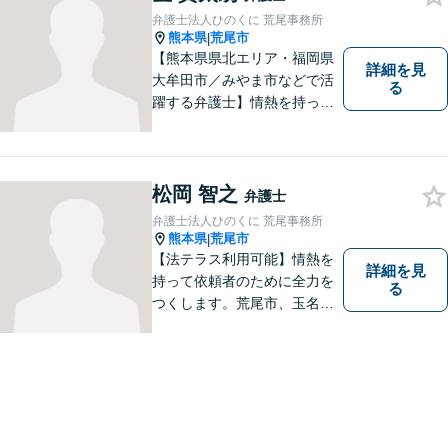
弁護士法人ひのくに 荒尾事務所
熊本県
荒尾市
|
【熊本県県北エリア・福岡県
詳細を見
大牟田市／みやま市などで活
る
躍する弁護士】情熱を持って
依頼者のために全力を尽くす
ことをモットーに、皆様の問
題に1つ1つ丁寧に取り組みま
す。離婚 、相続、交通事故、
松岡 智之
弁護士
企業法務など幅広いお困りご
弁護士法人ひのくに 荒尾事務所
とに対応可能です！
熊本県
荒尾市
|
【法テラス利用可能】情熱を
詳細を見
持って依頼者のために全力を
る
つくします。荒尾市、玉名郡
市などの県北や福岡県大牟田
市、みやま市なども対応可
能。個人、企業どちらの案件
にも対応可能ですのでお気軽
にご相談ください。【幅広い
案件のご相談可能】