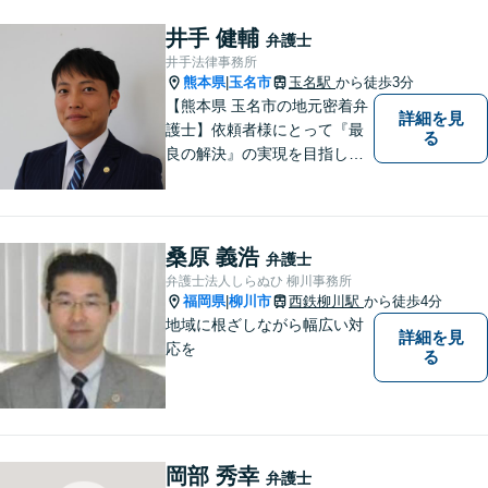
井手 健輔
弁護士
井手法律事務所
熊本県
玉名市
玉名駅
から徒歩3分
|
【熊本県 玉名市の地元密着弁
詳細を見
護士】依頼者様にとって『最
る
良の解決』の実現を目指しま
す。お悩みの方はお気軽にご
相談ください。
桑原 義浩
弁護士
弁護士法人しらぬひ 柳川事務所
福岡県
柳川市
西鉄柳川駅
から徒歩4分
|
地域に根ざしながら幅広い対
詳細を見
応を
る
岡部 秀幸
弁護士