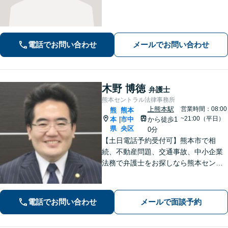
男女問題／労働問題などの分野に対応
可能。悩みを真剣に受け止め、共に闘
える弁護士であることを心がけていま
す。お気軽にご相談ください。
電話でお問い合わせ
メールでお問い合わせ
木野 博徳
弁護士
熊本セントラル法律事務所
上熊本駅
営業時間：08:00
熊
熊本
~21:00（平日）
本
市中
から徒歩1
|
県
央区
0分
【土日電話予約受付可】熊本市で相
続、不動産問題、交通事故、中小企業
法務で弁護士をお探しなら熊本セント
ラル法律事務所(Tel: 096-288-2193)
へ。【LINE公式アカウント24時間予約
受付可】【休日・夜間相談可】
電話でお問い合わせ
メールで面談予約