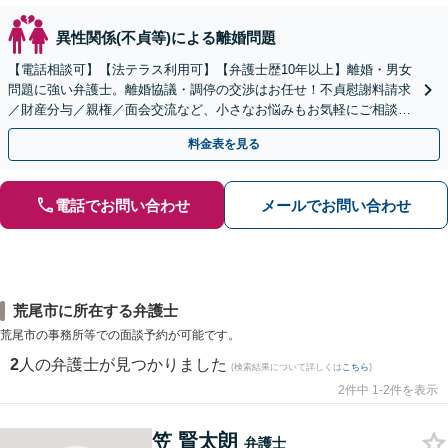
異性関係(不貞等)による離婚問題
【電話相談可】【法テラス利用可】【弁護士歴10年以上】離婚・男女
問題に強い弁護士。離婚協議・調停の交渉はお任せ！不貞慰謝料請求
／財産分与／親権／面会交流など、小さなお悩みもお気軽にご相談く
ださい【夜間・休日面談可】【完全個室】【赤坂駅1分】
料金表を見る
電話でお問い合わせ
メールでお問い合わせ
荒尾市に所在する弁護士
荒尾市の事務所等での面談予約が可能です。
2
人の弁護士が見つかりました
(検索結果について詳しくは
こちら
)
2件中 1-2件を表示
笠 賢太朗
弁護士