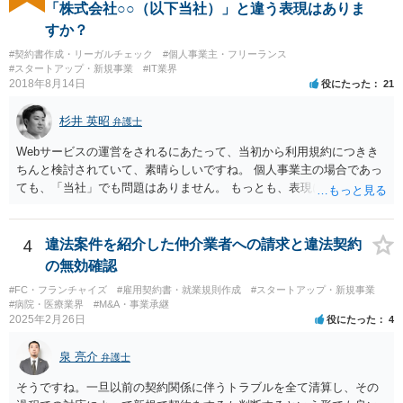
尽くされている（用尽、消尽といいます。）と解釈されます。他方
「株式会社○○（以下当社）」と違う表現はありま
で、商標権者の預かり知らないところで、販売した商品から別の商品
すか？
（コピー品やリメイク品）が作りだされてしまうと、その商品が仮に
#契約書作成・リーガルチェック
#個人事業主・フリーランス
酷い品質であれば、商標権者のブランドイメージが傷ついてしまいま
#スタートアップ・新規事業
#IT業界
すし、その証商標権者にクレームが来てしまいますので、商標権を侵
2018年8月14日
役にたった
21
害します。その商品が流通すれば商標権（ロゴマーク等）に対する一
般消費者の信頼も害することになります。また、本来商標権者に入る
杉井 英昭
弁護士
べき利益が入らないことになります。 修理だけではそのような問題は
生じません。
Webサービスの運営をされるにあたって、当初から利用規約につきき
ちんと検討されていて、素晴らしいですね。 個人事業主の場合であっ
ても、「当社」でも問題はありません。 もっとも、表現に違和感があ
るというのであれば、屋号を使うとよいでしょう。 例えば、田中一郎
さんが「ABCウェブサービス」の屋号で事業を運営する際には、「当
社」の代わりに「ABCウェブサービス」とか「ABCWS」を使う等で
4
違法案件を紹介した仲介業者への請求と違法契約
す。
の無効確認
#FC・フランチャイズ
#雇用契約書・就業規則作成
#スタートアップ・新規事業
#病院・医療業界
#M&A・事業承継
2025年2月26日
役にたった
4
泉 亮介
弁護士
そうですね。一旦以前の契約関係に伴うトラブルを全て清算し、その