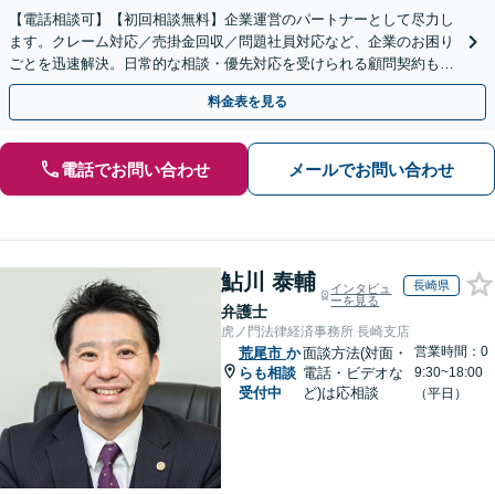
【電話相談可】【初回相談無料】企業運営のパートナーとして尽力し
ます。クレーム対応／売掛金回収／問題社員対応など、企業のお困り
ごとを迅速解決。日常的な相談・優先対応を受けられる顧問契約もお
すすめ【夜間・休日対応】【完全個室】【天神南駅直結】
料金表を見る
電話でお問い合わせ
メールでお問い合わせ
鮎川 泰輔
長崎県
インタビュ
ーを見る
弁護士
虎ノ門法律経済事務所 長崎支店
営業時間：0
荒尾市
か
面談方法(対面・
らも相談
電話・ビデオな
9:30~18:00
受付中
ど)は応相談
（平日）