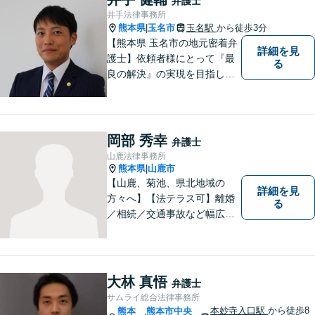
弁護士
井手法律事務所
熊本県
玉名市
玉名駅
から徒歩3分
|
【熊本県 玉名市の地元密着弁
詳細を見
護士】依頼者様にとって『最
る
良の解決』の実現を目指しま
す。お悩みの方はお気軽にご
相談ください。
岡部 秀幸
弁護士
山鹿法律事務所
熊本県
山鹿市
|
【山鹿、菊池、県北地域の
詳細を見
方々へ】【法テラス可】離婚
る
／相続／交通事故など幅広く
対応◎新しく生まれ変わった
「山鹿法律事務所」は、いっ
そう地域に法的サービスを提
供してまいります。お気軽に
大林 真悟
弁護士
ご相談を！
サムライ総合法律事務所
本妙寺入口駅
から徒歩8
熊本
熊本市中央