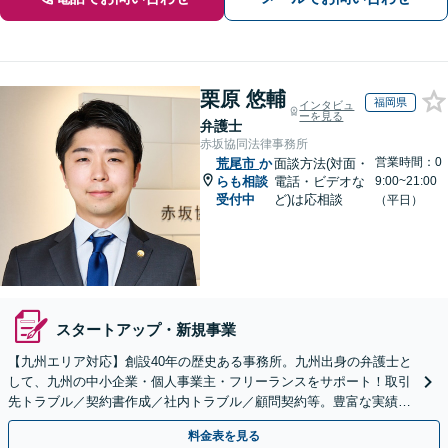
栗原 悠輔
福岡県
インタビュ
ーを見る
弁護士
赤坂協同法律事務所
営業時間：0
荒尾市
か
面談方法(対面・
らも相談
電話・ビデオな
9:00~21:00
受付中
ど)は応相談
（平日）
スタートアップ・新規事業
【九州エリア対応】創設40年の歴史ある事務所。九州出身の弁護士と
して、九州の中小企業・個人事業主・フリーランスをサポート！取引
先トラブル／契約書作成／社内トラブル／顧問契約等。豊富な実績を
活かし成長をサポート【休日夜間対応】【初回相談無料】
料金表を見る