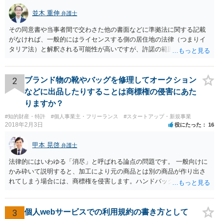
並木 重伸
弁護士
その同意書や当事者間で交わさた他の書面などに準拠法に関する記載
がなければ、一般的にはライセンスする側の居住地の法律（つまりイ
タリア法）と解釈される可能性が高いですが、許諾の範囲が日本国内
に限定されているなどの事情がある場合には、日本法となる可能性も
あります。 なお、仮に日本法になるとしても、新しい会社との間で契
約が有効かどうかは、ライセンスされた権利の種類（著作権、商標
2
ブランド物の靴やバッグを修理してオークション
権、特許権など）や契約の時期などを見て判断する必要があります。
などに出品したりすることは商標権の侵害にあた
いずれにせよ具体的事情が分からないと確定的な回答は難しいと思わ
りますか？
れますので、弁護士に直接相談されることをお勧めします。
#知的財産・特許
#個人事業主・フリーランス
#スタートアップ・新規事業
2018年2月3日
役にたった
16
甲本 晃啓
弁護士
法律的にはいわゆる「消尽」と呼ばれる論点の問題です。 一般向けに
かみ砕いて説明すると、加工により元の商品とは別の商品が作り出さ
れてしまう場合には、商標権を侵害します。ハンドバッグをポーチに
リメイクするなどの場合です。他方で、単なる性能や品質を維持する
ための加工（一般にいう修理）は、商標権を侵害しません。 商標権者
は、その商品を売ったときに対価を回収しているので、商標権は用い
3
個人webサービスでの利用規約の書き方として