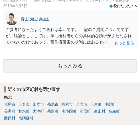
#知的財産・特許
#契約書作成・リーガルチェック
#スタートアップ・新規事業
2019年8月6日
役にたった
5
青山 知史
弁護士
ご参考になったようであれば幸いです。 上記のご質問についてです
が、結論としましては、単に権利者からの具体的な請求がまだなされ
ていないだけであって、著作権侵害の状態にはあるものと思慮いたし
ます。 例えば、大手のECサイトの規約を見ますと、各投稿者によるコ
ンテンツの投稿については、適法か否かも含め、投稿者で自己責任で
行うものとし、サイトとしては責任を持たない旨の規定がなされてい
もっとみる
ることがあります。 利用者も多いため、サイトとして投稿画像等のチ
ェックは行えないことから、自己責任で判断して行動するように求め
た規定と思慮いたします。 この結果、画像投稿の時点では、サイトに
おいて事前チェックがなされるわけではないため、著作権侵害となる
近くの市区町村を選び直す
ような画像もそのまま投稿されてしまい、結果として、権利者から削
県北
除や損害賠償等の請求がなされるまで、事実上、その投稿状態が残っ
たままになっているものと思われます。 こうした無断転載の件数は多
荒尾市
玉名市
山鹿市
菊池市
阿蘇市
合志市
玉東町
南関町
く、また、本人の特定にも時間や費用がかかることから、全ての無断
長洲町
和水町
大津町
菊陽町
南小国町
小国町
産山村
高森町
転載に対しては、権利者が対応できていないという実情があるものと
西原村
南阿蘇村
思われます。 もっとも、著作権者として承諾をしているのでない限
り、請求が現時点でないとしても、著作権侵害となることに変わりは
ありません。 そのため、著作権者が、本人の特定や具体的な請求に動