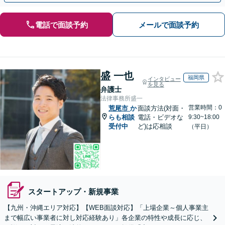
電話で面談予約
メールで面談予約
盛 一也
福岡県
インタビュー
を見る
弁護士
法律事務所盛一
営業時間：0
荒尾市
か
面談方法(対面・
らも相談
電話・ビデオな
9:30~18:00
受付中
ど)は応相談
（平日）
スタートアップ・新規事業
【九州・沖縄エリア対応】【WEB面談対応】「上場企業～個人事業主
まで幅広い事業者に対し対応経験あり」各企業の特性や成長に応じ、