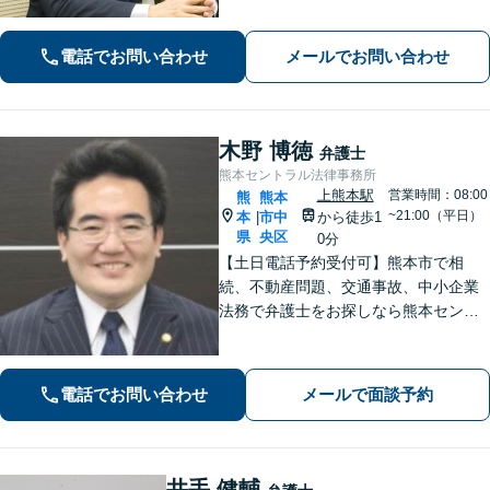
な解決を図ります【離婚問題】将来の
選択肢と法的権利を明確にし、納得の
電話でお問い合わせ
メールでお問い合わせ
いく決断ができるよう支援いたします
木野 博徳
弁護士
熊本セントラル法律事務所
上熊本駅
営業時間：08:00
熊
熊本
~21:00（平日）
本
市中
から徒歩1
|
県
央区
0分
【土日電話予約受付可】熊本市で相
続、不動産問題、交通事故、中小企業
法務で弁護士をお探しなら熊本セント
ラル法律事務所(Tel: 096-288-2193)
へ。【LINE公式アカウント24時間予約
受付可】【休日・夜間相談可】
電話でお問い合わせ
メールで面談予約
井手 健輔