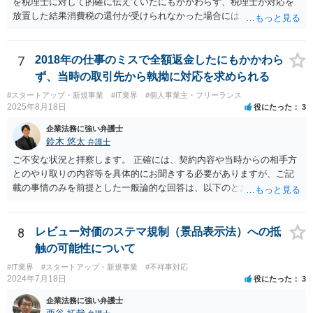
を税理士に対して的確に伝えていたにもかかわらず、税理士が対応を
放置した結果消費税の還付が受けられなかった場合には、賠償請求で
きる余地があります。 本件では、 ①過誤があった業務が契約範囲内で
あるか否かという問題 ②税理士本人が税務業務をしていなかったとい
う税理士職務の妥当性の問題 ③クライアントが誤って簡易課税届出書
7
2018年の仕事のミスで全額返金したにもかかわら
を提出していたところ、税理士が課税方式の確認をしなかった問題 と
ず、当時の取引先から執拗に対応を求められる
いう課題があります。 ①については、 税理士が責任を持つのは契約に
#スタートアップ・新規事業
#IT業界
#個人事業主・フリーランス
明記された委任事務に限定されるのが原則です。 サービスとして委任
2025年8月18日
役にたった
3
事務外の税務相談に応じた結果、その責任を負う場合もゼロではあり
ませんが、責任追及するハードルはかなり上がります。 ②について
企業法務に強い弁護士
は、 実際上、税理士事務所では事務員が顧客対応することが多いと聞
鈴木 悠太
弁護士
きます。 そのため、メールに税理士が参加していないことや直接面談
ご不安な状況と拝察します。 正確には、契約内容や当時からの相手方
していないことをもって賠償請求の理由とすることは現実問題として
とのやり取りの内容等を具体的にお聞きする必要がありますが、ご記
は難しい可能性があります。 ③については、 税理士が、契約上の委任
載の事情のみを前提とした一般論的な回答は、以下のとおりです。 ①
事務外の税務相談をサービスで実施していた場合は、税理士側から積
相手方が主張し得た損害賠償請求権は、すでに消滅時効（2020年改正
極的に課税方式を確認しなければならないという程度の注意義務は認
前の商事消滅時効、不法行為消滅時効）にかかっている可能性が高い
められにくいのではないかと思います。 もっとも、顧問契約締結当初
です。 ②相手方の報告要求については、法的には従う義務はないでし
8
レビュー対価のステマ規制（景品表示法）への抵
から本件法人設立の相談についても依頼しており委任事務に含まれて
ょう。 ③すでに対応は完了しており、もし相手方から今後具体的な法
触の可能性について
いたと主張できる事情がある場合には、上記より幾分有利に進められ
的請求ないし措置がなされれば改めて検討するという方針でもよいよ
るかと思います。 より詳細な検討は、個別に法律事務所に問い合わせ
#IT業界
#スタートアップ・新規事業
#不祥事対応
うに思われます。
2024年7月18日
役にたった
3
て法律相談されるとよいでしょう。
企業法務に強い弁護士