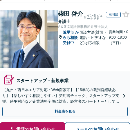
柴田 啓介
福岡県
インタビュ
ーを見る
弁護士
A＆S福岡法律事務所弁護士法人
営業時間：0
荒尾市
か
面談方法(対面・
らも相談
電話・ビデオな
9:00~18:00
受付中
ど)は応相談
（平日）
スタートアップ・新規事業
【九州・西日本エリア対応・Web面談可】【16年間の裁判官経験あ
り】【話しやすく相談しやすい】契約書チェック、スタートアップ支
援、紛争対応など企業法務全般に対応。経営者のパートナーとして伴
走し、依頼者さまのビジネスをサポートします！
料金表を見る
電話でお問い合わせ
メールでお問い合わせ