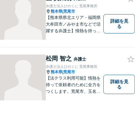
弁護士法人ひのくに 荒尾事務所
熊本県
荒尾市
|
【熊本県県北エリア・福岡県
詳細を見
大牟田市／みやま市などで活
る
躍する弁護士】情熱を持って
依頼者のために全力を尽くす
ことをモットーに、皆様の問
題に1つ1つ丁寧に取り組みま
す。離婚 、相続、交通事故、
松岡 智之
弁護士
企業法務など幅広いお困りご
弁護士法人ひのくに 荒尾事務所
とに対応可能です！
熊本県
荒尾市
|
【法テラス利用可能】情熱を
詳細を見
持って依頼者のために全力を
る
つくします。荒尾市、玉名郡
市などの県北や福岡県大牟田
市、みやま市なども対応可
能。個人、企業どちらの案件
にも対応可能ですのでお気軽
にご相談ください。【幅広い
案件のご相談可能】