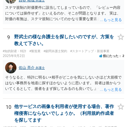
西谷 拓哉
弁護士
ステマ規制の対価要件に該当してしまっているので、 「レビュー内容
については操作せず」といえるのか、そこが問題となります。 実は、
対価の有無は、ステマ規制についてのかなり重要な要素となります。
近時ステマ規制で初の行政処分を受けたケースは、高評価を付けるこ
とを条件に割り引くサービスを提供していたケースですが、 明示的に
高評価と指示していなくても、全件報酬を支払うことを約してレビュ
9
野武士の様な弁護士を探したいのですが、方策を
ーをさせるということになれば、結局はそれはレビュー内容について
教えて下さい。
事業者が関与していると評価され「事業者による表示（広告）」と判
#知的財産・特許
#製造業
#顧問弁護士契約
#スタートアップ・新規事業
断される余地は残るといえるでしょう。 あくまで、自身の嗜好に基づ
2025年9月2日
役にたった
2
く、自主的なレビューでなければステマ規制にひっかかる可能性があ
るのです。 ※消費者庁のステマ規制の運用ガイドラインであるhttps://
佐山 亮介
弁護士
www.caa.go.jp/policies/policy/representation/fair_labeling/guideline/ass
ets/representation_cms216_230328_03.pdf の５頁（イ）、２（１）参
そうなると、特許に明るい×相手がどこかを気にしないさほど大規模で
照
はない事務所を地道に探すほかないように思います。 前者は後からつ
いてくるとして、後者をまず探してみるのも良いでしょう。
10
他サービスの画像を利用者が使用する場合、著作
権侵害にならないでしょうか。（利用規約作成者
を探してます