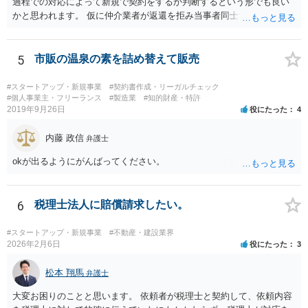
過程での対応によって新規で契約をするか判断するという形でも良い
かと思われます。 仮に仲介業者が返還を拒み当事者同士での解決が困
難となった場合は個別に弁護士に相談されると良いでしょう。
5
市販の温泉の素を詰め替えて販売
#スタートアップ・新規事業
#契約書作成・リーガルチェック
#個人事業主・フリーランス
#製造業
#知的財産・特許
2019年9月26日
役にたった
4
内藤 政信
弁護士
okが出るようにがんばってください。
6
税理士法人に賠償請求したい。
#スタートアップ・新規事業
#不動産・建設業界
2026年2月6日
役にたった
3
松本 翔馬
弁護士
大変お困りのことと思います。 依頼者が税理士と契約して、依頼内容