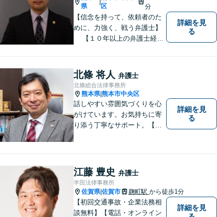
|
県
区
分
【信念を持って、依頼者のた
詳細を見
めに、力強く、戦う弁護士】
る
【１０年以上の弁護士経
験】 【①交通事故、②離婚
等の男女トラブル、③顧問弁
護の３つの分野に力を注ぐ弁
北條 将人
弁護士
護士】
北條総合法律事務所
熊本県
熊本市中央区
|
話しやすい雰囲気づくりを心
詳細を見
がけています。お気持ちに寄
る
り添う丁寧なサポート。【借
金・債務整理】将来を見据え
た最善策をご提案【労働・雇
用】証拠集めから手厚くサポ
ート。企業からのご相談も承
江藤 豊史
弁護士
ります【交通事故】弁護士費
半田法律事務所
用特約の利用可【夜間・休日
佐賀県
佐賀市
麹町駅
から徒歩1分
|
面談可】
【初回交通事故・企業法務相
詳細を見
談無料】【電話・オンライン
る