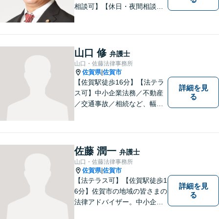
相談可】【休日・夜間相談
可】適正・迅速、そして親身
なサービスの提供を心がけて
います。
山口 修
弁護士
山口・佐藤法律事務所
佐賀県
佐賀市
|
【佐賀駅徒歩16分】【法テラ
詳細を見
ス可】中小企業法務／不動産
る
／交通事故／相続など、幅広
いお困りごとに対応！依頼者
様のお気持ちやご事情に寄り
添い、適切な解決へと導きま
す。まずはお気軽にご相談く
佐藤 潤一
弁護士
ださい。【初回面談無料】
山口・佐藤法律事務所
佐賀県
佐賀市
|
【法テラス可】【佐賀駅徒歩1
詳細を見
6分】佐賀市の地域の皆さまの
る
法律アドバイザー。中小企業
法務 ・不動産・交通事故な