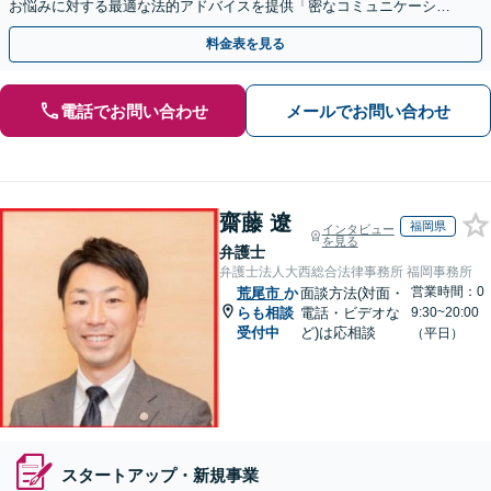
お悩みに対する最適な法的アドバイスを提供「密なコミュニケーショ
ンを通じ、適切な解決策をご提案」【休日・夜間相談可】
料金表を見る
電話でお問い合わせ
メールでお問い合わせ
齋藤 遼
福岡県
インタビュー
を見る
弁護士
弁護士法人大西総合法律事務所 福岡事務所
営業時間：0
荒尾市
か
面談方法(対面・
らも相談
電話・ビデオな
9:30~20:00
受付中
ど)は応相談
（平日）
スタートアップ・新規事業