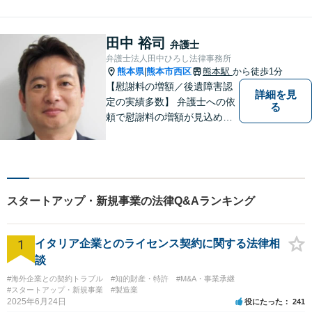
ど、お気軽にご相談くださ
い。人生が良い方向に向くよ
う、最善を尽くさせていただ
田中 裕司
弁護士
きます。【土日夜間対応】
弁護士法人田中ひろし法律事務所
熊本県
熊本市西区
熊本駅
から徒歩1分
|
【慰謝料の増額／後遺障害認
詳細を見
定の実績多数】 弁護士への依
る
頼で慰謝料の増額が見込めま
す【破産・任意整理・個人再
生に対応】ご希望に沿った債
務整理をご提案【遺産相続の
ノウハウ多数】相続手続きか
ら遺言書までトータルサポー
スタートアップ・新規事業の法律Q&Aランキング
ト【JR熊本駅から徒歩1分】
1
イタリア企業とのライセンス契約に関する法律相
談
#海外企業との契約トラブル
#知的財産・特許
#M&A・事業承継
#スタートアップ・新規事業
#製造業
2025年6月24日
役にたった
241