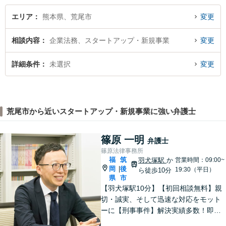
エリア
熊本県、荒尾市
変更
相談内容
企業法務、スタートアップ・新規事業
変更
詳細条件
未選択
変更
荒尾市から近いスタートアップ・新規事業に強い弁護士
篠原 一明
弁護士
篠原法律事務所
福
筑
羽犬塚駅
か
営業時間：09:00~
岡
後
|
19:30（平日）
ら徒歩10分
県
市
【羽犬塚駅10分】【初回相談無料】親
切・誠実、そして迅速な対応をモット
ーに【刑事事件】解決実績多数！即時
接見可。被害者感情にも配慮し、円滑