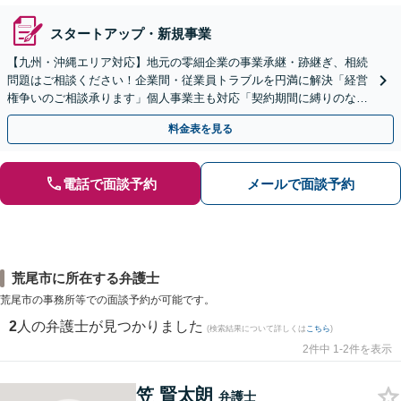
スタートアップ・新規事業
【九州・沖縄エリア対応】地元の零細企業の事業承継・跡継ぎ、相続
問題はご相談ください！企業間・従業員トラブルを円満に解決「経営
権争いのご相談承ります」個人事業主も対応「契約期間に縛りのない
顧問契約あり」【夜間・休日面談｜ビデオ面談対応】
料金表を見る
電話で面談予約
メールで面談予約
荒尾市に所在する弁護士
荒尾市の事務所等での面談予約が可能です。
2
人の弁護士が見つかりました
(検索結果について詳しくは
こちら
)
2件中 1-2件を表示
笠 賢太朗
弁護士