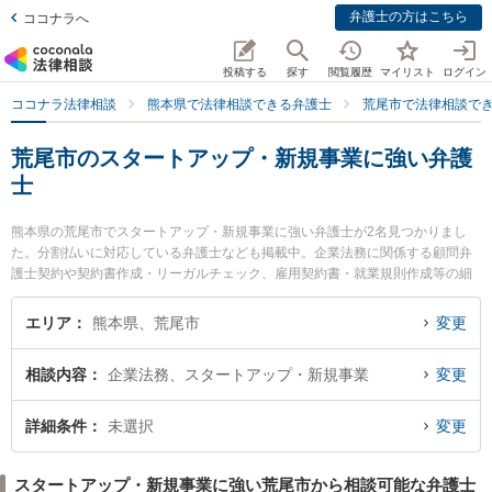
弁護士の方はこちら
ココナラへ
投稿する
探す
閲覧履歴
マイリスト
ログイン
ココナラ法律相談
熊本県で法律相談できる弁護士
荒尾市で法律相談で
荒尾市のスタートアップ・新規事業に強い弁護
士
熊本県の荒尾市でスタートアップ・新規事業に強い弁護士が2名見つかりまし
た。分割払いに対応している弁護士なども掲載中。企業法務に関係する顧問弁
護士契約や契約書作成・リーガルチェック、雇用契約書・就業規則作成等の細
かな分野での絞り込み検索もでき便利です。特に弁護士法人ひのくに 荒尾事務
所の笠 賢太朗弁護士や弁護士法人ひのくに 荒尾事務所の松岡 智之弁護士のプ
エリア
熊本県、荒尾市
変更
ロフィール情報や弁護士費用、強みなどが注目されています。『荒尾市で土日
や夜間に発生したスタートアップ・新規事業のトラブルを今すぐに弁護士に相
相談内容
企業法務、スタートアップ・新規事業
変更
談したい』『スタートアップ・新規事業のトラブル解決の実績豊富な近くの弁
護士を検索したい』『初回相談無料でスタートアップ・新規事業を法律相談で
きる荒尾市内の弁護士に相談予約したい』などでお困りの相談者さんにおすす
詳細条件
未選択
変更
めです。
スタートアップ・新規事業に強い荒尾市から相談可能な弁護士