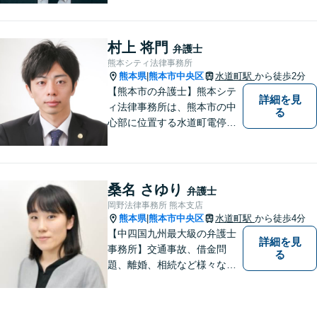
中です。交通事故・男女関係
等の問題から、刑事、経営者
の方の契約関係トラブルまで
村上 将門
弁護士
幅広くご相談いただいており
熊本シティ法律事務所
ます。お気軽にご相談くださ
熊本県
熊本市中央区
水道町駅
から徒歩2分
|
い。
【熊本市の弁護士】熊本シテ
詳細を見
ィ法律事務所は、熊本市の中
る
心部に位置する水道町電停よ
り徒歩2分。 お客様の要望に
沿う方法・内容を重視した法
的サービスをご提供いたしま
す。
桑名 さゆり
弁護士
岡野法律事務所 熊本支店
熊本県
熊本市中央区
水道町駅
から徒歩4分
|
【中四国九州最大級の弁護士
詳細を見
事務所】交通事故、借金問
る
題、離婚、相続など様々な問
題について、「何度でも無
料」の相談を行っています！
まずはお気軽にご相談くださ