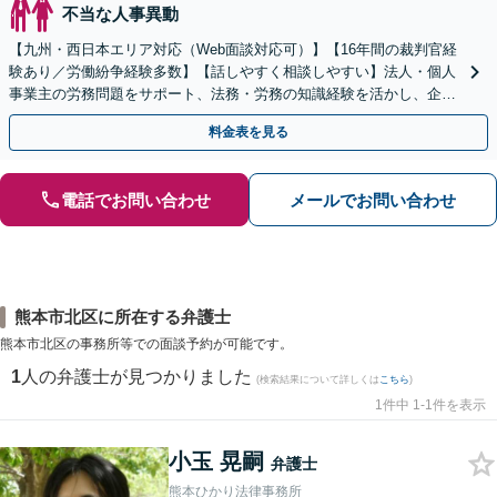
不当な人事異動
【九州・西日本エリア対応（Web面談対応可）】【16年間の裁判官経
験あり／労働紛争経験多数】【話しやすく相談しやすい】法人・個人
事業主の労務問題をサポート、法務・労務の知識経験を活かし、企業
側から御社の労働問題解決に尽力します。
料金表を見る
電話でお問い合わせ
メールでお問い合わせ
熊本市北区に所在する弁護士
熊本市北区の事務所等での面談予約が可能です。
1
人の弁護士が見つかりました
(検索結果について詳しくは
こちら
)
1件中 1-1件を表示
小玉 晃嗣
弁護士
熊本ひかり法律事務所