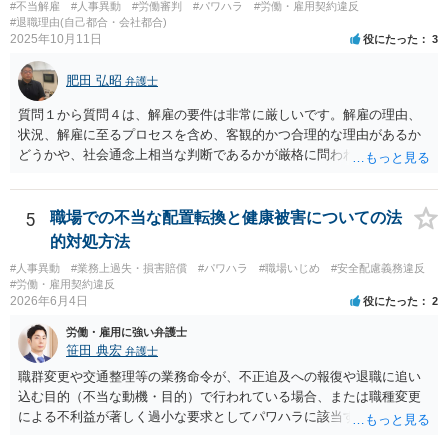
#不当解雇
#人事異動
#労働審判
#パワハラ
#労働・雇用契約違反
#退職理由(自己都合・会社都合)
2025年10月11日
役にたった
3
肥田 弘昭
弁護士
質問１から質問４は、解雇の要件は非常に厳しいです。解雇の理由、
状況、解雇に至るプロセスを含め、客観的かつ合理的な理由があるか
どうかや、社会通念上相当な判断であるかが厳格に問われます（労働
契約法16条）。普通解雇であれば就業規則にのっとり客観的、合理的
な理由、社会通念上相当かどうかです。そのためしっかりと証拠と理
由を会社側が立証する責任を負います。懲戒解雇であれば、告知弁明
5
職場での不当な配置転換と健康被害についての法
の機会の付与などさらに厳格です。裁判官は、解雇に関しては厳しく
的対処方法
みると思います。現在の状況であれば労働審判からスタートすれば良
#人事異動
#業務上過失・損害賠償
#パワハラ
#職場いじめ
#安全配慮義務違反
いかと思います。上記の対応の会社の思惑は分かりませんが訴訟のハ
#労働・雇用契約違反
ードルは労働者には通常高いので諦めるのをまっているのかもしれま
2026年6月4日
役にたった
2
せん。ご参考にしてください。
労働・雇用に強い弁護士
笹田 典宏
弁護士
職群変更や交通整理等の業務命令が、不正追及への報復や退職に追い
込む目的（不当な動機・目的）で行われている場合、または職種変更
による不利益が著しく過小な要求としてパワハラに該当する場合、そ
の命令は権利濫用として無効となる可能性が高いです。 また、健康状