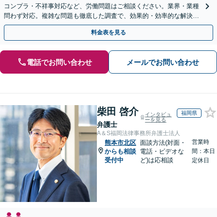
コンプラ・不祥事対応など、労働問題はご相談ください。業界・業種
問わず対応。複雑な問題も徹底した調査で、効果的・効率的な解決を
目指します。セカンドオピニオン可【休日・夜間相談可】
料金表を見る
電話でお問い合わせ
メールでお問い合わせ
柴田 啓介
福岡県
インタビュ
ーを見る
弁護士
A＆S福岡法律事務所弁護士法人
営業時
熊本市北区
面談方法(対面・
からも相談
電話・ビデオな
間：本日
受付中
ど)は応相談
定休日