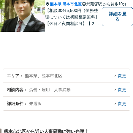
熊本県
熊本市北区
武蔵塚駅
から徒歩10分
|
【相談30分5,500円（債務整
詳細を見
理については初回相談無料】
る
【休日／夜間相談可】【２０
時まで電話予約受付対応】
【法律相談実績１０００件以
上】
エリア
熊本県、熊本市北区
変更
相談内容
労働・雇用、人事異動
変更
詳細条件
未選択
変更
熊本市北区から近い人事異動に強い弁護士