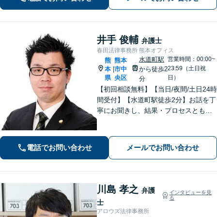
に対応。過払い金も多額の回収実績
井手 俊輔
弁護士
春田法律事務所 熊本オフィス
水道町駅
営業時間：00:00~
熊
熊本
23:59（土日祝
本
市中
から徒歩2
|
県
央区
日）
分
【初回相談無料】【当日/夜間/土日24時
間受付】【水道町駅徒歩2分】お話を丁
寧にお聞きし、結果・プロセスともに
ご満足していただけるサービスを提供
いたします。
電話でお問い合わせ
メールでお問い合わせ
川島 孝之
弁護
インタビューを見
る
士
アロウズ法律事務所