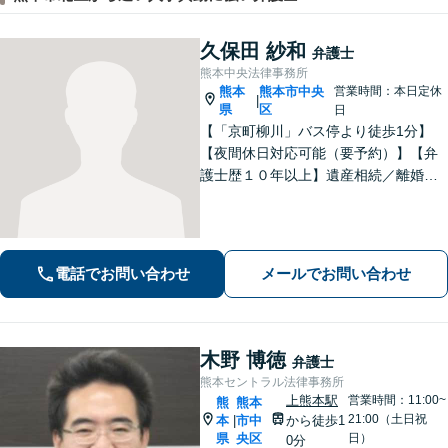
久保田 紗和
弁護士
熊本中央法律事務所
熊本
熊本市中央
営業時間：本日定休
|
県
区
日
【「京町柳川」バス停より徒歩1分】
【夜間休日対応可能（要予約）】【弁
護士歴１０年以上】遺産相続／離婚・
男女問題／労働問題などの分野に対応
可能。悩みを真剣に受け止め、共に闘
える弁護士であることを心がけていま
す。お気軽にご相談ください。
電話でお問い合わせ
メールでお問い合わせ
木野 博徳
弁護士
熊本セントラル法律事務所
上熊本駅
営業時間：11:00~
熊
熊本
21:00（土日祝
本
市中
から徒歩1
|
県
央区
日）
0分