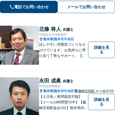
れるのが最大の強み◎【刑事事件／警
電話でお問い合わせ
メールでお問い合わせ
察に呼び出されている方▶︎電話相談0
円】【相続／借金／人身事故▶︎相談0
円】
北條 将人
弁護士
北條総合法律事務所
熊本県
熊本市中央区
|
話しやすい雰囲気づくりを心
詳細を見
がけています。お気持ちに寄
る
り添う丁寧なサポート。【借
金・債務整理】将来を見据え
た最善策をご提案【労働・雇
用】証拠集めから手厚くサポ
ート。企業からのご相談も承
永田 成眞
弁護士
ります【交通事故】弁護士費
河津法律事務所
用特約の利用可【夜間・休日
熊本県
熊本市中央区
藤崎宮前駅
から徒歩3分
|
面談可】
【土日祝／夜間面談可能】
詳細を見
【メール24時間受付中】【藤
る
崎宮前駅徒歩3分】熊本県内及
び周辺地域から法律相談受付