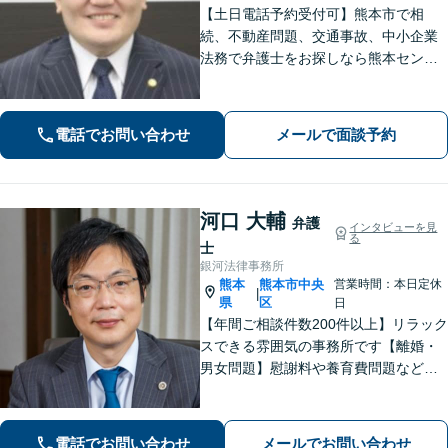
【土日電話予約受付可】熊本市で相
続、不動産問題、交通事故、中小企業
法務で弁護士をお探しなら熊本セント
ラル法律事務所(Tel: 096-288-2193)
へ。【LINE公式アカウント24時間予約
受付可】【休日・夜間相談可】
電話でお問い合わせ
メールで面談予約
河口 大輔
弁護
インタビューを見
る
士
銀河法律事務所
熊本
熊本市中央
営業時間：本日定休
|
県
区
日
【年間ご相談件数200件以上】リラック
スできる雰囲気の事務所です【離婚・
男女問題】慰謝料や養育費問題など
様々な事例に対応【交通事故】重度後
遺障害事案など解決実績多数あり【債
務・過払い金】債務問題にスピーディ
電話でお問い合わせ
メールでお問い合わせ