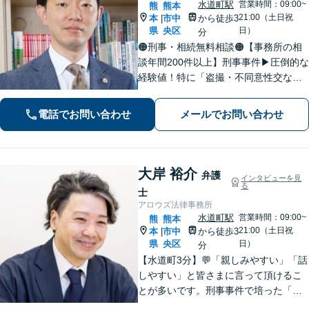
水道町駅
営業時間：09:00~
熊
熊本
21:00（土日祝
本
市中
から徒歩3
|
県
央区
日）
分
🟠刑事・相続無料相談🟠【事務所の相
談年間200件以上】刑事事件▶︎圧倒的な
経験値！特に「盗撮・不同意性交など
性犯罪」の実績多数！相続▶︎「国税
局・証券会社」勤務で培った税の知識
電話でお問い合わせ
メールでお問い合わせ
を生かし、依頼者に寄り添った強いパ
ートナーになります【税理士資格あ
り】
大岸 裕介
弁護
インタビューを見
る
士
アロウズ法律事務所
水道町駅
営業時間：09:00~
熊
熊本
21:00（土日祝
本
市中
から徒歩3
|
県
央区
日）
分
【水道町3分】💬「親しみやすい」「話
しやすい」と皆さまに言って頂けるこ
とが多いです。刑事事件で培った「交
渉力」を活かし様々な悩みの解決を図