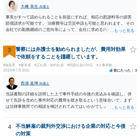
大﨑 美生
弁護士
事実がすべて認められることを前提にすれば、相応の慰謝料等の損害
賠償請求が可能です。 治療費等は労災申請も可能と思われます。 その
会社での勤務継続のご意向等によって、会社に求める内容や、加害者
個人だけに損害賠償請求をするのか等、方針が変わり得ます。 まずは
弁護士にご相談いただくのがよろしいと思います。弁護士によって方
針も変わります。 内容が踏み込んだものとなり、関係者も閲覧する可
3
警察には弁護士を勧められましたが、費用対効果
能性がありますので、詳しくは、直接お近くの弁護士にご相談される
で依頼をすることを躊躇しています。
ことをお勧めいたします。
#偽造罪
#被害者
#正社員・契約社員
#問題社員の対応
#人事異動
2026年7月30日
役にたった
3
西浦 嘉博
弁護士
当該書類の詳細を説明した上で事件手続の今後の見込みを確認し、併
せて告訴を含めた事件対応の費用を聴き取るという意味合いで、まず
は法律事務所での相談を検討されてみてはいかがでしょうか。 上記、
ご参考ください。
4
不当解雇の裁判外交渉における企業の対応と今後
の対策