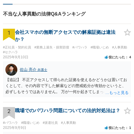
い！
不当な人事異動の法律Q&Aランキング
1
会社スマホの無断アクセスでの解雇証拠は違法
か？
#正社員・契約社員
#業務上過失・損害賠償
#パワハラ
#職場いじめ
#人事異動
#セクハラ
2025年9月10日
役にたった
4
佐山 亮介
弁護士
【追記】 不正アクセスして得られた証拠を使えるかどうかは置いてお
くとして、その内容で下した解雇などの懲戒処分が有効かというと、
必ずしもそうではありません。 万が一何か起きてしまった場合は処分
の効力を争うことを第一に考えるのが良いでしょう。
2
職場でのパワハラ問題についての法的対処法は？
#パワハラ
#職場いじめ
#派遣社員
#人事異動
2025年9月9日
役にたった
1