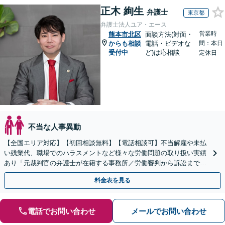
正木 絢生
弁護士
東京都
弁護士法人ユア・エース
営業時
熊本市北区
面談方法(対面・
からも相談
電話・ビデオな
間：本日
受付中
ど)は応相談
定休日
不当な人事異動
【全国エリア対応】【初回相談無料】【電話相談可】不当解雇や未払
い残業代、職場でのハラスメントなど様々な労働問題の取り扱い実績
あり「元裁判官の弁護士が在籍する事務所／労働審判から訴訟まで、
裁判官経験を活かした最適な戦略を立案」
料金表を見る
電話でお問い合わせ
メールでお問い合わせ