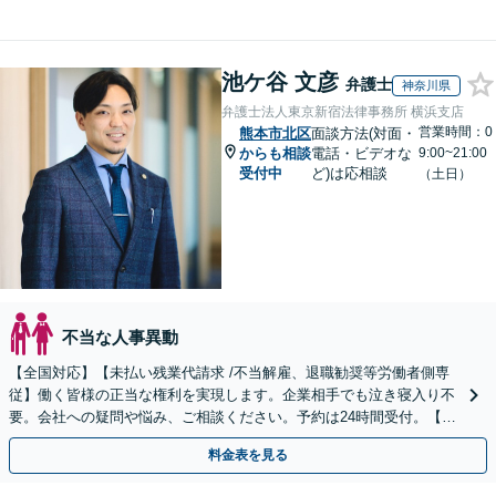
池ケ谷 文彦
弁護士
神奈川県
弁護士法人東京新宿法律事務所 横浜支店
営業時間：0
熊本市北区
面談方法(対面・
からも相談
電話・ビデオな
9:00~21:00
受付中
ど)は応相談
（土日）
不当な人事異動
【全国対応】【未払い残業代請求 /不当解雇、退職勧奨等労働者側専
従】働く皆様の正当な権利を実現します。企業相手でも泣き寝入り不
要。会社への疑問や悩み、ご相談ください。予約は24時間受付。【初
回面談無料】【夜間・休日対応可】
料金表を見る