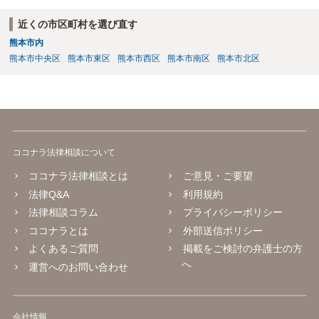
１９日判決）。 あなたの会社の運用として、とくに公開することを必
要やむを得ない事情があるかどうかも関係なく個人名を公開している
近くの市区町村を選び直す
のでしたら、名誉毀損として違法となる可能性が高いようには思われ
熊本市内
ます。
熊本市中央区
熊本市東区
熊本市西区
熊本市南区
熊本市北区
ココナラ法律相談について
ココナラ法律相談とは
ご意見・ご要望
法律Q&A
利用規約
法律相談コラム
プライバシーポリシー
ココナラとは
外部送信ポリシー
よくあるご質問
掲載をご検討の弁護士の方
へ
運営へのお問い合わせ
会社情報