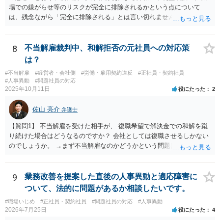
場での嫌がらせ等のリスクが完全に排除されるかという点について
は、残念ながら「完全に排除される」とは言い切れません。 理論上
は、 ・報復的な降格や不利益取扱いは違法となり得る ・和解条項に
「不利益取扱いの禁止」を入れることも可能 ではありますが、人事評
価や配置、業務内容の変更といった形で行われる間接的な不利益を、
8
不当解雇裁判中、和解拒否の元社員への対応策
事前に完全に防ぐことは困難なのが実務の現実です。特に外資系企業
は？
の場合、評価制度や職務再編の裁量が広く、形式的には合法に見える
#不当解雇
#経営者・会社側
#労働・雇用契約違反
#正社員・契約社員
対応が取られる余地も否定できません。
#人事異動
#問題社員の対応
2025年10月11日
役にたった
2
佐山 亮介
弁護士
【質問1】 不当解雇を受けた相手が、 復職希望で解決金での和解を蹴
り続けた場合はどうなるのですか？ 会社としては復職させるしかない
のでしょうか。 →まず不当解雇なのかどうかという問題はあります
が、裁判官の感触的に不当解雇として解雇が無効になりそうなのであ
れば、復職させるしかありません。 早期に復職させないと一度に払わ
なくてはならないバックアップペイの金額がどんどん増していき会計
9
業務改善を提案した直後の人事異動と適応障害に
的に大ダメージになりますのでご注意下さい。 【質問2】 復職させた
ついて、法的に問題があるか相談したいです。
くない場合、どのような解決が考えられますか？ →裁判官が解雇無効
#職場いじめ
#正社員・契約社員
#問題社員の対応
#人事異動
に傾いているなら他の手立てはありません。 和解金額を上乗せしてみ
2026年7月25日
役にたった
4
るのは一案ですが相手がなびかないならば復職させるしかないです。