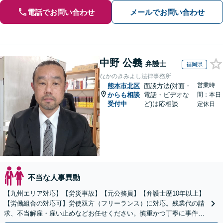
電話でお問い合わせ
メールでお問い合わせ
中野 公義
弁護士
福岡県
なかのきみよし法律事務所
営業時
熊本市北区
面談方法(対面・
からも相談
電話・ビデオな
間：本日
受付中
ど)は応相談
定休日
不当な人事異動
【九州エリア対応】【労災事故】【元公務員】【弁護士歴10年以上】
【労働組合の対応可】労使双方（フリーランス）に対応。残業代の請
求、不当解雇・雇い止めなどお任せください。慎重かつ丁寧に事件解