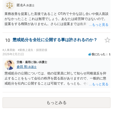
【質問3】 あるいは、復職させた後、 人事考課の評価次第では、 遠く
匿名A
弁護士
のエリアに左遷したり、 降格しても、退職に追いやるのは構わないで
すか？ →実態の伴わないあからさまなものは再び裁判で違法無効とさ
業務改善を提案した直後であること OT内で十分な話し合いや個人面談
れるおそれがありますが、一般論として人事考課や事業方針に見合っ
がなかったこと これは無理でしょう。あなたは経営陣ではないので。
た異動はあり得るでしょう。
提案をする権限がありません。さらには提案までは出来ても、会社が
それに対応するように拘束する権限がありません。 会社にその後の状
況を報告する義務もありません。 権限がないことをして、相手が応じ
ないのは当然で、それで適応障害になっても、そもそも相手は適法で
10
懲戒処分を全社に公開する事は許されるのか？
すので、対応は難しいでしょう。
#人事異動
#業務上過失・損害賠償
2026年2月21日
役にたった
1
労働・雇用に強い弁護士
倉田 勲
弁護士
懲戒処分の公開については、他の従業員に対して知らせ同種違反を抑
止することをもって会社の秩序を図る面がありますので、一般的に懲
戒処分を社内に公開することは可能です。もっとも、そのような側面
があったとしても、個人名や個人が特定できる情報を記載した場合、
それらを公開することが必要やむを得ない事情がある場合を除いて、
名誉毀損に該当する可能性があります。実際の裁判例でも個人名を含
もっとみる
めた公開を行ったケースで裁判所は名誉毀損として従業員から会社に
対する慰謝料請求を認めた例もあります（東京地裁昭和５２年１２月