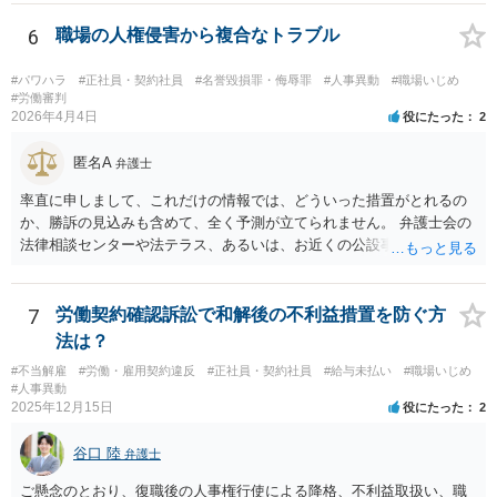
態への配慮を怠り症状を悪化させたことは安全配慮義務違反に該当し
得ます。これらを根拠として、労働審判等を通じて配転の無効主張
6
職場の人権侵害から複合なトラブル
や、不法行為に基づく損害賠償（慰謝料等）の請求、さらには労災認
定の申請を検討することが考えられます。
#パワハラ
#正社員・契約社員
#名誉毀損罪・侮辱罪
#人事異動
#職場いじめ
#労働審判
2026年4月4日
役にたった
2
匿名A
弁護士
率直に申しまして、これだけの情報では、どういった措置がとれるの
か、勝訴の見込みも含めて、全く予測が立てられません。 弁護士会の
法律相談センターや法テラス、あるいは、お近くの公設事務所（○○ひ
まわり基金法律事務所）などに足を運んで、面談でのご相談をお勧め
します。
7
労働契約確認訴訟で和解後の不利益措置を防ぐ方
法は？
#不当解雇
#労働・雇用契約違反
#正社員・契約社員
#給与未払い
#職場いじめ
#人事異動
2025年12月15日
役にたった
2
谷口 陸
弁護士
ご懸念のとおり、復職後の人事権行使による降格、不利益取扱い、職