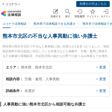
弁護士の方はこちら
ココナラへ
投稿する
探す
閲覧履歴
マイリスト
ログイン
ココナラ法律相談
熊本県で法律相談できる弁護士
熊本市で法律相談で
熊本市北区の不当な人事異動に強い弁護士
熊本県の熊本市北区で不当な人事異動に強い弁護士が1名見つかりました。初回
面談無料や休日面談に対応している弁護士なども掲載中。労働・雇用に関係す
る不当解雇や退職勧奨、内定取消等の細かな分野での絞り込み検索もでき便利
です。特に熊本ひかり法律事務所の小玉 晃嗣弁護士のプロフィール情報や弁護
士費用、強みなどが注目されています。『熊本市北区で土日や夜間に発生した
エリア
熊本県、熊本市北区
変更
不当な人事異動のトラブルを今すぐに弁護士に相談したい』『不当な人事異動
のトラブル解決の実績豊富な近くの弁護士を検索したい』『初回相談無料で不
相談内容
労働・雇用、人事異動
変更
当な人事異動を法律相談できる熊本市北区内の弁護士に相談予約したい』など
でお困りの相談者さんにおすすめです。
詳細条件
未選択
変更
人事異動に強い熊本市北区から相談可能な弁護士