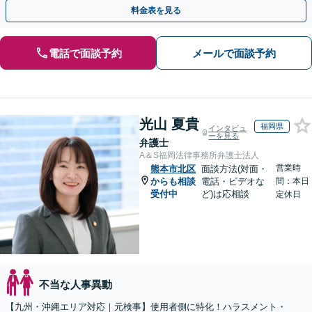
決へと進めます。
料金表を見る
電話で面談予約
メールで面談予約
光山 夏貴
福岡県
インタビュ
ーを見る
弁護士
A＆S福岡法律事務所弁護士法人
営業時
熊本市北区
面談方法(対面・
からも相談
電話・ビデオな
間：本日
受付中
ど)は応相談
定休日
不当な人事異動
【九州・沖縄エリア対応｜元検事】使用者側に特化！ハラスメント・