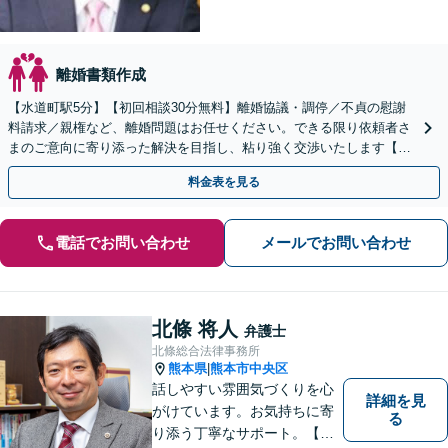
離婚書類作成
【水道町駅5分】【初回相談30分無料】離婚協議・調停／不貞の慰謝
料請求／親権など、離婚問題はお任せください。できる限り依頼者さ
まのご意向に寄り添った解決を目指し、粘り強く交渉いたします【法
テラス利用可】リーズナブルな料金プランあり
料金表を見る
電話でお問い合わせ
メールでお問い合わせ
北條 将人
弁護士
北條総合法律事務所
熊本県
熊本市中央区
|
話しやすい雰囲気づくりを心
詳細を見
がけています。お気持ちに寄
る
り添う丁寧なサポート。【借