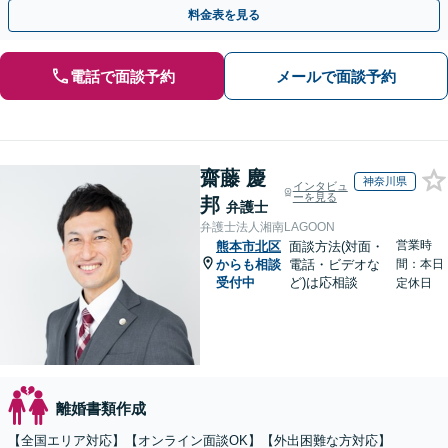
に不安な方にも安心してご相談頂けます
料金表を見る
電話で面談予約
メールで面談予約
齋藤 慶
神奈川県
インタビュ
ーを見る
邦
弁護士
弁護士法人湘南LAGOON
営業時
熊本市北区
面談方法(対面・
からも相談
電話・ビデオな
間：本日
受付中
ど)は応相談
定休日
離婚書類作成
【全国エリア対応】【オンライン面談OK】【外出困難な方対応】