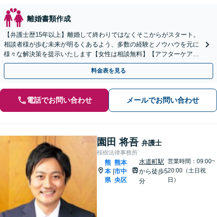
離婚書類作成
【弁護士歴15年以上】離婚して終わりではなくそこからがスタート。
相談者様が歩む未来が明るくあるよう、多数の経験とノウハウを元に
様々な解決策を提示いたします【女性は相談無料】【アフターケアも
充実】【子連れ相談OK】
料金表を見る
電話でお問い合わせ
メールでお問い合わせ
園田 将吾
弁護士
桜樹法律事務所
水道町駅
営業時間：09:00~
熊
熊本
20:00（土日祝
本
市中
から徒歩5
|
県
央区
日）
分