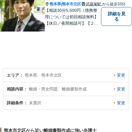
熊本県
熊本市北区
武蔵塚駅
から徒歩10分
|
【相談30分5,500円（債務整
詳細を見
理については初回相談無料】
る
【休日／夜間相談可】【２０
時まで電話予約受付対応】
【法律相談実績１０００件以
上】
エリア
熊本県、熊本市北区
変更
相談内容
離婚・男女問題、離婚書類作成
変更
詳細条件
未選択
変更
熊本市北区から近い離婚書類作成に強い弁護士