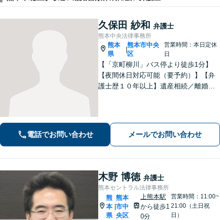
久保田 紗和
弁護士
熊本中央法律事務所
熊本
熊本市中央
営業時間：本日定休
|
県
区
日
【「京町柳川」バス停より徒歩1分】
【夜間休日対応可能（要予約）】【弁
護士歴１０年以上】遺産相続／離婚・
男女問題／労働問題などの分野に対応
可能。悩みを真剣に受け止め、共に闘
える弁護士であることを心がけていま
す。お気軽にご相談ください。
電話でお問い合わせ
メールでお問い合わせ
木野 博徳
弁護士
熊本セントラル法律事務所
上熊本駅
営業時間：11:00~
熊
熊本
21:00（土日祝
本
市中
から徒歩1
|
県
央区
日）
0分