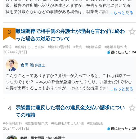
常、被告の住所地へ訴状が送達されますが、被告が所在地において訴
状を受け取らないなどの事情がある場合は、就業先に訴状が送達され
る可能性があります。 また、例えば就業先におけるわいせつ行為が問
題となっているケースや、目撃者として就業先の従業員がおり、目撃
者に証言してもらうことが必要になるケースなどでは、裁判の追行
3
離婚調停で相手側の弁護士が理由を言わずに終わ
上、就業先に協力を仰がなければならない場合や、就業先の従業員に
った場合の対応について
協力を仰がなければならない場合があります。 また、仮に訴訟におい
#調停
#離婚すること自体
#離婚の慰謝料
#裁判
#離婚協議
#離婚書類作成
ていくらかの賠償が認められたとして、被告がこれを任意に支払わな
2024年2月5日
役にたった
24
い場合は、強制執行を申し立てることで債権の回収を図ることができ
ます。 例えば、被告の給料を差し押さえる場合には、裁判所から被告
倉田 勲
弁護士
の就業先に文書が送付されますので、訴訟が起こったことを事後的に
就業先が覚知することになります。 警察への被害届の提出というの
こんなことってありますか？弁護士が入っていると、これも戦略の一
は、必須ではありません。 ただ、当然ながら強制わいせつを行ったこ
つなのですか？ →本人の都合が急遽つかなくなり、弁護士だけでやむ
との証拠がなければ、民事訴訟で勝訴することはできません。
を得ず出席することもありますが、そのような出席できない理由がな
ければ一般的には本人と弁護士が同席して進めるのが通常であり、あ
えて弁護士だけで出席する戦略は聞いたことはありません。
4
示談書に違反した場合の違反金支払い請求につい
ての相談
#不倫慰謝料
#離婚書類作成
#慰謝料請求したい側
#離婚協議
2024年6月17日
役にたった
10
離婚・男女問題に強い弁護士