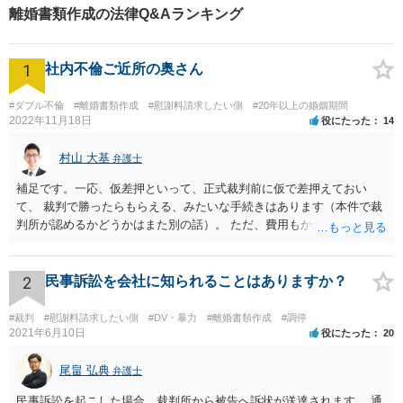
離婚書類作成の法律Q&Aランキング
1
社内不倫ご近所の奥さん
#ダブル不倫
#離婚書類作成
#慰謝料請求したい側
#20年以上の婚姻期間
2022年11月18日
役にたった
14
村山 大基
弁護士
補足です。一応、仮差押といって、正式裁判前に仮で差押えておい
て、 裁判で勝ったらもらえる、みたいな手続きはあります（本件で裁
判所が認めるかどうかはまた別の話）。 ただ、費用もかかりますし、
必ず本件で認められるとも限りませんので、現時点で仮差押を考える
のであれば、 面談相談に行って詳しく話を聞いてみましょう。
2
民事訴訟を会社に知られることはありますか？
#裁判
#慰謝料請求したい側
#DV・暴力
#離婚書類作成
#調停
2021年6月10日
役にたった
20
尾畠 弘典
弁護士
民事訴訟を起こした場合、裁判所から被告へ訴状が送達されます。 通