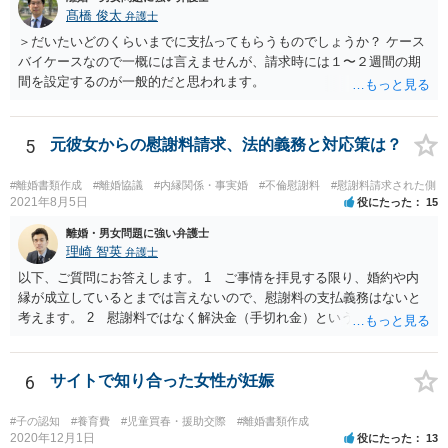
髙橋 俊太
弁護士
＞だいたいどのくらいまでに支払ってもらうものでしょうか？ ケース
バイケースなので一概には言えませんが、請求時には１〜２週間の期
間を設定するのが一般的だと思われます。
5
元彼女からの慰謝料請求、法的義務と対応策は？
#離婚書類作成
#離婚協議
#内縁関係・事実婚
#不倫慰謝料
#慰謝料請求された側
2021年8月5日
役にたった
15
離婚・男女問題に強い弁護士
理崎 智英
弁護士
以下、ご質問にお答えします。 1 ご事情を拝見する限り、婚約や内
縁が成立しているとまでは言えないので、慰謝料の支払義務はないと
考えます。 2 慰謝料ではなく解決金（手切れ金）という名目で数十
万円支払えば良いと思います。 3 今後同じような請求をされないよ
うに合意書を取り交わす必要はあると思います。 4 合意書を取り交
わし、その中で精算条項（一切の債権債務のないことを確認する）を
6
サイトで知り合った女性が妊娠
設ければ、大丈夫です。
#子の認知
#養育費
#児童買春・援助交際
#離婚書類作成
2020年12月1日
役にたった
13