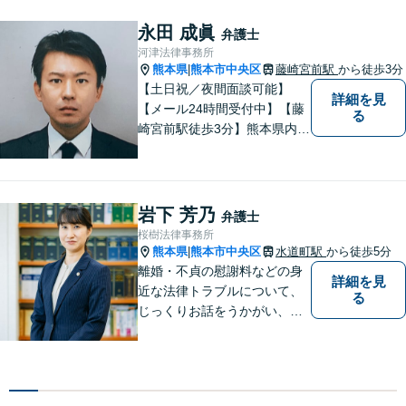
企業法務のご相談もお任せく
ださい。【熊本市中心部】地
永田 成眞
弁護士
域に密着した町医者みたいな
河津法律事務所
弁護士です。
熊本県
熊本市中央区
藤崎宮前駅
から徒歩3分
|
【土日祝／夜間面談可能】
詳細を見
【メール24時間受付中】【藤
る
崎宮前駅徒歩3分】熊本県内及
び周辺地域から法律相談受付
中です。交通事故・男女関係
等の問題から、刑事、経営者
の方の契約関係トラブルまで
岩下 芳乃
弁護士
幅広くご相談いただいており
桜樹法律事務所
ます。お気軽にご相談くださ
熊本県
熊本市中央区
水道町駅
から徒歩5分
|
い。
離婚・不貞の慰謝料などの身
詳細を見
近な法律トラブルについて、
る
じっくりお話をうかがい、わ
かりやすい説明を心がけてい
ます。お悩みの方はお気軽に
ご相談ください。