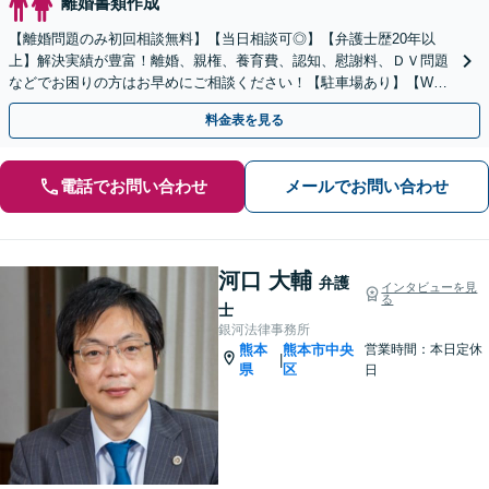
離婚書類作成
【離婚問題のみ初回相談無料】【当日相談可◎】【弁護士歴20年以
上】解決実績が豊富！離婚、親権、養育費、認知、慰謝料、ＤＶ問題
などでお困りの方はお早めにご相談ください！【駐車場あり】【WEB
面談OK】【感謝の声多数】
料金表を見る
電話でお問い合わせ
メールでお問い合わせ
河口 大輔
弁護
インタビューを見
る
士
銀河法律事務所
熊本
熊本市中央
営業時間：本日定休
|
県
区
日