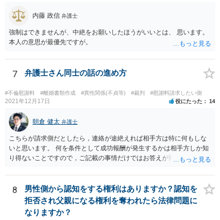
内藤 政信
弁護士
強制はできませんが、中絶をお願いしたほうがいいとは、 思います。
本人の意思が最優先ですが。
7
弁護士さん同士の話の進め方
#不倫慰謝料
#離婚書類作成
#異性関係(不貞等)
#裁判
#慰謝料請求したい側
2021年12月17日
役にたった
14
朝倉 健太
弁護士
こちらが請求側だとしたら，連絡が途絶えれば相手方は特に何もしな
いと思います。 何を条件として成功報酬が発生するかは相手方しか知
り得ないことですので，ご記載の事情だけではお答えが難しいです。
一年以上あけた場合に委任契約が終了していることも，明確に終了さ
せずに続いていることも，いずれもあり得ると思います。個々の弁護
士の考え方によります。
8
男性側から認知をする権利はありますか？認知を
拒否され父親になる権利を奪われたら法律問題に
なりますか？