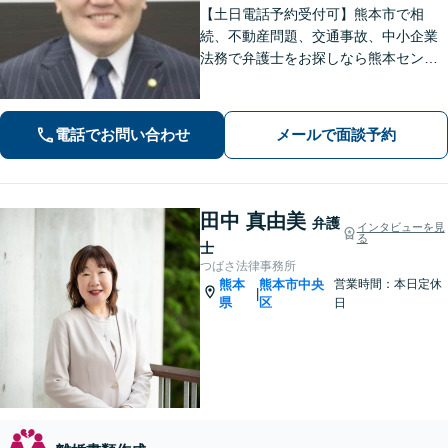
【土日電話予約受付可】熊本市で相
続、不動産問題、交通事故、中小企業
法務で弁護士をお探しなら熊本セント
ラル法律事務所(Tel: 096-288-2193)
へ。【LINE公式アカウント24時間予約
受付可】【休日・夜間相談可】
電話でお問い合わせ
メールで面談予約
田中 真由美
弁護
インタビューを見
る
士
つばさ法律事務所
熊本
熊本市中央
営業時間：本日定休
|
県
区
日