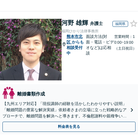
河野 雄輝
弁護士
福岡県
福岡ひかり法律事務所
熊本市北
面談方法(対
営業時間：1
区
からも
面・電話・ビデ
0:00~19:00
相談受付
オなど)は応相
（土日祝日）
中
談
離婚書類作成
【九州エリア対応】「現役講師の経験を活かしたわかりやすい説明」
「離婚問題の豊富な解決実績」依頼者さまの立場に立った戦略的なア
プローチで、離婚問題を解決へと導きます。不倫慰謝料や親権争い、
高額所得者の財産分与など、何でもご相談ください。
料金表を見る