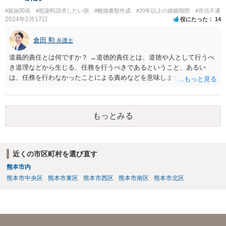
#親族関係
#慰謝料請求したい側
#離婚書類作成
#20年以上の婚姻期間
#音信不通
2024年2月17日
役にたった
14
倉田 勲
弁護士
道義的責任とは何ですか？ →道徳的責任とは、道徳や人として行うべ
き道理などから生じる、任務を行うべきであるということ、あるい
は、任務を行わなかったことによる責めなどを意味します。 道義的責
任では、倫理ないし道徳上の責任のため法的責任のような強制力や罰
則はありませんが、道義的責任を果たさないことで、他人からの信用
を無くす、不遇を受けるなどの一般的にはそのような事実上の不利益
もっとみる
が生じます。
近くの市区町村を選び直す
熊本市内
熊本市中央区
熊本市東区
熊本市西区
熊本市南区
熊本市北区