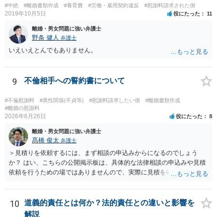
#中絶
#離婚書類作成
#養育費
#労働・雇用契約違反
#慰謝料請求された側
2019年10月5日
役にたった
11
離婚・男女問題に強い弁護士
野条 健人
弁護士
いえいえとんでもありません。
9
不倫相手への誓約書について
#不倫慰謝料
#異性関係(不貞等)
#慰謝料請求したい側
#離婚書類作成
#離婚の慰謝料
2026年6月26日
役にたった
8
離婚・男女問題に強い弁護士
髙橋 俊太
弁護士
＞見積りを依頼するには、まず相談の申込みからになるのでしょう
か？ はい、こちらの公開掲示板は、具体的な法律相談の申込みや見積
依頼を行うための場ではありませんので、実際に見積を確認されたい
場合には、個別に法律事務所又は弁護士宛てに、相談申込みや問い合
わせをしていただく必要があります。
10
道義的責任とは何か？法的責任との違いと影響を
解説