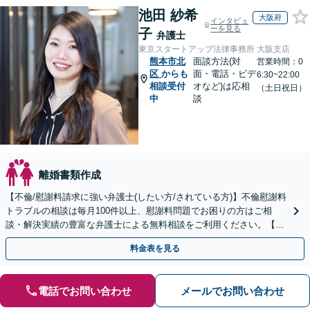
池田 紗希
大阪府
インタビュ
ーを見る
子
弁護士
東京スタートアップ法律事務所 大阪支店
熊本市北
面談方法(対
営業時間：0
区
からも
面・電話・ビデ
6:30~22:00
相談受付
オなど)は応相
（土日祝日）
中
談
離婚書類作成
【不倫/慰謝料請求に強い弁護士(したい方/されている方)】不倫慰謝料
トラブルの相談は毎月100件以上、慰謝料問題でお困りの方はご相
談・解決実績の豊富な弁護士による無料相談をご利用ください。【不
倫相談は初回0円】【全国対応】
料金表を見る
電話でお問い合わせ
メールでお問い合わせ