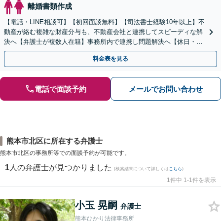
離婚書類作成
【電話・LINE相談可】【初回面談無料】【司法書士経験10年以上】不
動産が絡む複雑な財産分与も、不動産会社と連携してスピーディな解
決へ【弁護士が複数人在籍】事務所内で連携し問題解決へ【休日・夜
間面談可】【子連れ相談可】【虎ノ門駅1分】
料金表を見る
電話で面談予約
メールでお問い合わせ
熊本市北区に所在する弁護士
熊本市北区の事務所等での面談予約が可能です。
1
人の弁護士が見つかりました
(検索結果について詳しくは
こちら
)
1件中 1-1件を表示
小玉 晃嗣
弁護士
熊本ひかり法律事務所