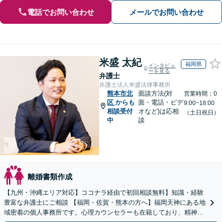
電話でお問い合わせ
メールでお問い合わせ
米盛 太紀
福岡県
インタビュ
ーを見る
弁護士
弁護士法人米盛法律事務所
熊本市北
面談方法(対
営業時間：0
区
からも
面・電話・ビデ
9:00~18:00
相談受付
オなど)は応相
（土日祝日）
中
談
離婚書類作成
【九州・沖縄エリア対応】ココナラ経由で初回相談無料】知識・経験
豊富な弁護士にご相談 【福岡・佐賀・熊本の方へ】福岡天神にある地
域密着の個人事務所です。心理カウンセラーも在籍しており、精神的