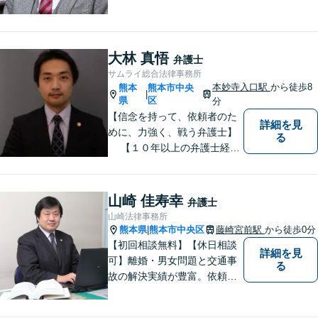
金・債務整理】将来を見据え
た最善策をご提案【労働・雇
用】証拠集めから手厚くサポ
ート。企業からのご相談も承
大林 真悟
弁護士
ります【交通事故】弁護士費
サムライ総合法律事務所
用特約の利用可【夜間・休日
本妙寺入口駅
から徒歩8
熊本
熊本市中央
|
面談可】
県
区
分
【信念を持って、依頼者のた
詳細を見
めに、力強く、戦う弁護士】
る
【１０年以上の弁護士経
験】 【①交通事故、②離婚
等の男女トラブル、③顧問弁
護の３つの分野に力を注ぐ弁
山崎 佳寿幸
弁護士
護士】
山崎法律事務所
熊本県
熊本市中央区
藤崎宮前駅
から徒歩0分
|
【初回相談無料】【休日相談
詳細を見
可】離婚・男女問題と交通事
る
故の解決実績が豊富。依頼者
様にとって力強い法的パート
ナーとして尽力いたします。