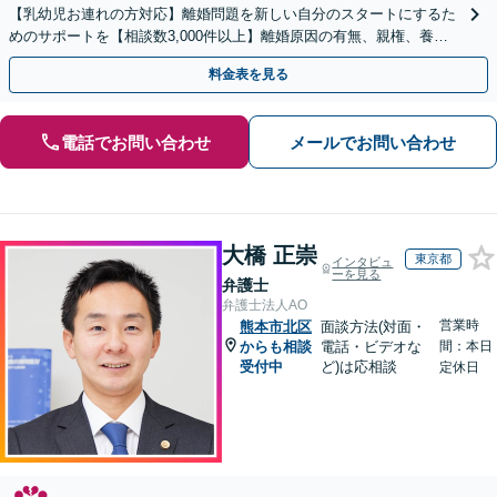
【乳幼児お連れの方対応】離婚問題を新しい自分のスタートにするた
めのサポートを【相談数3,000件以上】離婚原因の有無、親権、養育
費、財産分与、慰謝料請求【夜間・休日相談可】
料金表を見る
電話でお問い合わせ
メールでお問い合わせ
大橋 正崇
東京都
インタビュ
ーを見る
弁護士
弁護士法人AO
営業時
熊本市北区
面談方法(対面・
からも相談
電話・ビデオな
間：本日
受付中
ど)は応相談
定休日